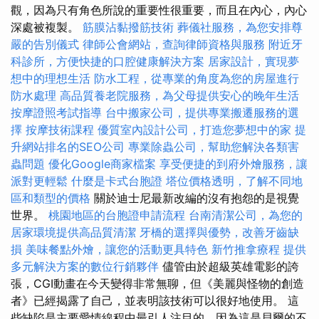
觀，因為只有角色所說的重要性很重要，而且在內心，內心
深處被複製。
筋膜沾黏撥筋技術
葬儀社服務，為您安排尊
嚴的告別儀式
律師公會網站，查詢律師資格與服務
附近牙
科診所，方便快捷的口腔健康解決方案
居家設計，實現夢
想中的理想生活
防水工程，從專業的角度為您的房屋進行
防水處理
高品質養老院服務，為父母提供安心的晚年生活
按摩證照考試指導
台中搬家公司，提供專業搬遷服務的選
擇
按摩技術課程
優質室內設計公司，打造您夢想中的家
提
升網站排名的SEO公司
專業除蟲公司，幫助您解決各類害
蟲問題
優化Google商家檔案
享受便捷的到府外燴服務，讓
派對更輕鬆
什麼是卡式台胞證
塔位價格透明，了解不同地
區和類型的價格
關於迪士尼最新改編的沒有抱怨的是視覺
世界。
桃園地區的台胞證申請流程
台南清潔公司，為您的
居家環境提供高品質清潔
牙橋的選擇與優勢，改善牙齒缺
損
美味餐點外燴，讓您的活動更具特色
新竹推拿療程
提供
多元解決方案的數位行銷夥伴
儘管由於超級英雄電影的誇
張，CGI動畫在今天變得非常無聊，但《美麗與怪物的創造
者》已經揭露了自己，並表明該技術可以很好地使用。 這
些缺陷是主要愛情線程中最引人注目的，因為這是貝爾的不