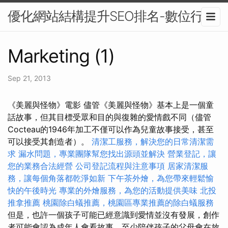
優化網站結構提升SEO排名-數位行銷
Marketing (1)
Sep 21, 2013
《美麗與怪物》電影 儘管《美麗與怪物》基本上是一個童
話故事，但其目標受眾和目的與復雜的愛情戲不同（儘管
Cocteau的1946年加工不僅可以作為兒童故事接受，甚至
可以接受其創造者）。
清潔工服務，解決您的日常清潔需
求
漏水問題，專業團隊幫您找出源頭並解決
營業登記，讓
您的業務合法經營
公司登記流程與注意事項
居家清潔服
務，讓每個角落都乾淨如新
下午茶外燴，為您帶來輕鬆愉
快的午後時光
專業的外燴服務，為您的活動提供美味
北投
推拿推薦
桃園除白蟻推薦，桃園區專業推薦的除白蟻服務
但是，也許一個孩子可能已經意識到愛情並沒有發展，創作
者可能會認為成年人會看故事，至少陪伴孩子的父母會在放