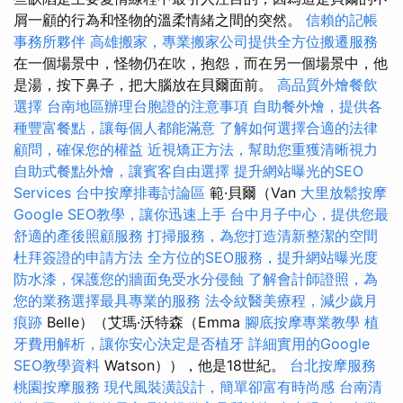
屑一顧的行為和怪物的溫柔情緒之間的突然。
信賴的記帳
事務所夥伴
高雄搬家，專業搬家公司提供全方位搬遷服務
在一個場景中，怪物仍在吹，抱怨，而在另一個場景中，他
是湯，按下鼻子，把大腦放在貝爾面前。
高品質外燴餐飲
選擇
台南地區辦理台胞證的注意事項
自助餐外燴，提供各
種豐富餐點，讓每個人都能滿意
了解如何選擇合適的法律
顧問，確保您的權益
近視矯正方法，幫助您重獲清晰視力
自助式餐點外燴，讓賓客自由選擇
提升網站曝光的SEO
Services
台中按摩排毒討論區
範·貝爾（Van
大里放鬆按摩
Google SEO教學，讓你迅速上手
台中月子中心，提供您最
舒適的產後照顧服務
打掃服務，為您打造清新整潔的空間
杜拜簽證的申請方法
全方位的SEO服務，提升網站曝光度
防水漆，保護您的牆面免受水分侵蝕
了解會計師證照，為
您的業務選擇最具專業的服務
法令紋醫美療程，減少歲月
痕跡
Belle）（艾瑪·沃特森（Emma
腳底按摩專業教學
植
牙費用解析，讓你安心決定是否植牙
詳細實用的Google
SEO教學資料
Watson）），他是18世紀。
台北按摩服務
桃園按摩服務
現代風裝潢設計，簡單卻富有時尚感
台南清