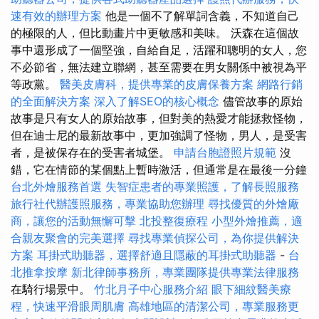
速有效的辦理方案
他是一個不了解單詞含義，不知道自己
的極限的人，但比動畫片中更敏感和美味。 沃森在這個故
事中還形成了一個堅強，自給自足，活躍和聰明的女人，您
不必節省，無法建立聯網，甚至需要在男女關係中被視為平
等政黨。
醫美皮膚科，提供專業的皮膚保養方案
網路行銷
的全面解決方案
深入了解SEO的核心概念
儘管故事的原始
故事是只有女人的原始故事，但對美的熱愛才能拯救怪物，
但在迪士尼的最新故事中，更加強調了怪物，男人，是受害
者，是被保存在的受害者城堡。
申請台胞證照片規範
沒
錯，它在情節的某個點上暫時激活，但通常是在最後一分鐘
台北外燴服務首選
失智症患者的專業照護，了解長照服務
旅行社代辦護照服務，專業協助您辦理
尋找優質的外燴廠
商，讓您的活動無懈可擊
北投整復療程
小型外燴推薦，適
合親友聚會的完美選擇
尋找專業偵探公司，為你提供解決
方案
耳掛式助聽器，選擇舒適且隱蔽的耳掛式助聽器
-
台
北推拿按摩
新北律師事務所，專業團隊提供專業法律服務
在騎行場景中。
竹北月子中心服務介紹
眼下細紋醫美療
程，快速平滑眼周肌膚
高雄地區的清潔公司，專業服務更