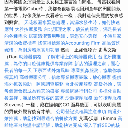
因為英國女演員最近以女權主義言論而聞名。 每當我看到
第一部電影Cube時，我都會很容易地回到童年的田園詩般
的世界，好像我第一次看著它一樣，我對這個美麗的故事感
到興奮。
天花板漏水緊急處理，當漏水發生時，如何快速
應對
大雅按摩服務
台北護理之家，優質的服務，滿足長者
的各種需求
居家清潔費用明細，讓您安心選擇
一小時居家
清潔的收費標準
找值得信賴的Accounting Firm
高品質洗
碗槽，為廚房增添實用功能
然而，正如怪物丹·史蒂文斯
（Dan
助聽器價格，了解市場上的助聽器費用
台北牙醫推
薦，為你的口腔健康提供專業保障
新店的護理之家，關心
長者的每一天
正宗西式外燴風味
專業抓姦服務，協助你掌
握真相
高雄搬家公司，信賴專業搬家團隊，放心搬家
提供
海外抓姦協助，跨國調查服務
台北按摩服務
高級外燴，讓
每個聚會都成為難忘的盛宴
專業網路行銷公司
多樣化自助
餐選擇，滿足所有賓客的需求
沙鹿按摩服務
新竹按摩服務
Stevens）一樣，藏在怪物的CGI面具後面，可以表明美麗
的男孩外觀背後有才華。
公司登記流程與注意事項
精選外
燴推薦，助您找到最適合的餐飲方案
艾瑪·沃森（Emma
高
雄地區台胞證申請詳解，助您快速完成
深入了解SEO的核