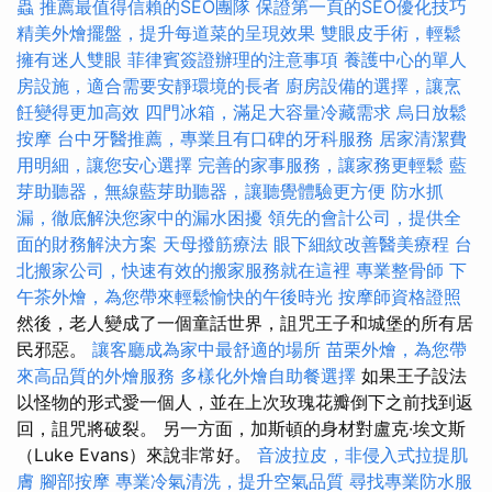
蟲
推薦最值得信賴的SEO團隊
保證第一頁的SEO優化技巧
精美外燴擺盤，提升每道菜的呈現效果
雙眼皮手術，輕鬆
擁有迷人雙眼
菲律賓簽證辦理的注意事項
養護中心的單人
房設施，適合需要安靜環境的長者
廚房設備的選擇，讓烹
飪變得更加高效
四門冰箱，滿足大容量冷藏需求
烏日放鬆
按摩
台中牙醫推薦，專業且有口碑的牙科服務
居家清潔費
用明細，讓您安心選擇
完善的家事服務，讓家務更輕鬆
藍
芽助聽器，無線藍芽助聽器，讓聽覺體驗更方便
防水抓
漏，徹底解決您家中的漏水困擾
領先的會計公司，提供全
面的財務解決方案
天母撥筋療法
眼下細紋改善醫美療程
台
北搬家公司，快速有效的搬家服務就在這裡
專業整骨師
下
午茶外燴，為您帶來輕鬆愉快的午後時光
按摩師資格證照
然後，老人變成了一個童話世界，詛咒王子和城堡的所有居
民邪惡。
讓客廳成為家中最舒適的場所
苗栗外燴，為您帶
來高品質的外燴服務
多樣化外燴自助餐選擇
如果王子設法
以怪物的形式愛一個人，並在上次玫瑰花瓣倒下之前找到返
回，詛咒將破裂。 另一方面，加斯頓的身材對盧克·埃文斯
（Luke Evans）來說非常好。
音波拉皮，非侵入式拉提肌
膚
腳部按摩
專業冷氣清洗，提升空氣品質
尋找專業防水服