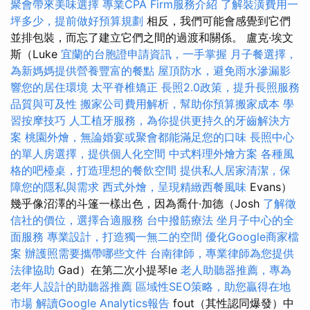
聚會帶來美味選擇
專業CPA Firm服務介紹
了解裝潢費用一
坪多少，提前做好預算規劃
相反，我們可能會感覺到它們
並排包裝，而忘了建立它們之間的過渡和關係。 盧克·埃文
斯（Luke
宜蘭的台胞證申請資訊，一手掌握
月子餐選擇，
為新媽媽提供營養豐富的餐點
屋頂防水，避免雨水滲漏影
響您的居住環境
太平脊椎矯正
長照2.0政策，提升長照服務
品質與可及性
搬家公司費用解析，幫助你預算搬家成本
學
習按摩技巧
人工植牙服務，為你提供更持久的牙齒解決方
案
桃園外燴，無論婚宴或聚會都能滿足您的口味
長照中心
的單人房選擇，提供個人化空間
中式料理外燴方案
各種風
格的吧檯桌，打造理想的餐飲空間
提供私人居家清潔，保
障您的隱私與需求
西式外燴，呈現精緻西餐風味
Evans）
幾乎像沼澤的斗篷一樣出色，因為喬什·加德（Josh
了解徵
信社的價位，選擇合適服務
台中撥筋療法
坐月子中心的全
面服務
專業設計，打造獨一無二的空間
優化Google商家檔
案
辦護照需要攜帶哪些文件
台南律師，專業律師為您提供
法律協助
Gad）在第二次小提琴le
老人助聽器推薦，專為
老年人設計的助聽器推薦
區域性SEO策略，助您贏得在地
市場
解讀Google Analytics報告
fout（其性認同爆發）中