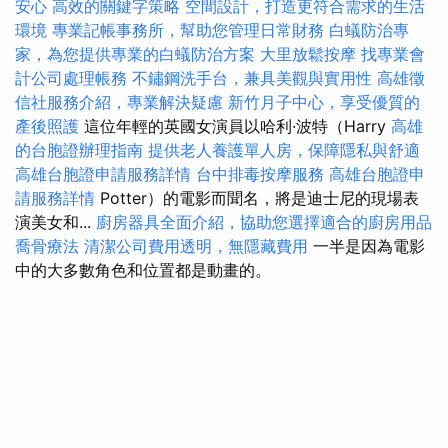
安心
高效的關鍵字策略
空間設計，打造更符合需求的生活
環境
專業記帳事務所，幫助您管理日常財務
白蟻防治專
家，為您提供專業的白蟻防治方案
大里放鬆按摩
找專業會
計公司處理帳務
不鏽鋼洗手台，兼具美觀與實用性
高雄徵
信社服務介紹，專業解決疑慮
新竹月子中心，享受優質的
產後照護
這位年輕的英國女演員以哈利·波特（Harry
高雄
的台胞證辦理指南
提供老人養護單人房，保障隱私與舒適
高雄台胞證申請服務詳情
台中排毒按摩服務
高雄台胞證申
請服務詳情
Potter）的電影而聞名，將是迪士尼的現場表
演美女和...
廚房器具全面介紹，協助您選擇適合的廚房用品
喬骨療法
清潔公司費用透明，無隱藏費用
一半是因為電影
中的大多數角色和位置都是動畫的。