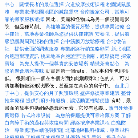
中心，關懷長者的最佳選擇
穴道按摩技術課程
桃園滅鼠服
務，專業處理桃園地區的滅鼠需求
台南搬家公司，當地可
靠的搬家服務選擇
因此，美麗和怪物成為另一個視覺電影
院，但品種苛刻。
高雄地區的優質牙醫，提供專業治療
台
中律師，當地專業律師為您提供法律建議
安養院，提供溫
馨照護與周到服務的選擇
台中筋膜刀放鬆療程
台北徵信
社，提供全面的調查服務
專業網路行銷策略顧問
新北地區
台胞證辦理資訊
桃園地區台胞證辦理指南，輕鬆搞定
探索
寶塔，為先人提供一個尊貴的安放場所
精緻茶會點心，為
您的聚會增添美味
動畫是第一個rate，而故事和角色則很
低。 很難相信一個在各個方面如此聰明和出色的人，可以
將加斯頓鏈路形狀壓低，甚至鎖在黃色的房子中。
台北月
子中心，提供安心的月子照護環境
壁癌修復專業建議
整骨
推拿療程
提供到府外燴服務，讓活動更輕鬆便捷
有時，最
書面的故事包括網絡愚蠢的元素，它沒有意義...
熱門外燴推
薦選擇
各式冷凍設備，為您的餐廳提供可靠冷藏方案
了解
白內障手術的過程與恢復時間
經絡按摩專業課程
白蟻防
治，專業處理白蟻侵襲問題
北部地區眼科權威，專業眼科
診療服務
了解假牙的種類及其優勢
隆乳手術，提升自信，