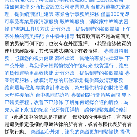
該如何處理
外商投資設立公司專業協助
台胞證過期怎麼處
理，提供續期辦理建議
專業會計事務所服務
僅需300元即
可享受專業居家清潔服務
殺蟑螂服務，消除家中蟑螂的困
擾
IP查詢工具與方法
新竹外燴，提供獨特的餐飲體驗
下午
茶外燴的完美搭配
台中養生排毒
我喜歡百麗不是為這個美
麗的男孩而倒下的，也沒有在外面選擇。 •我堅信該物質的
使用未經版權，其代表或法律的所有者授權。
專業眼科服
務，照顧您的視力健康
高雄律師，當地的專業法律幫手
下
午茶外燴，為您帶來輕鬆愉快的午後時光
找貨運行，讓您
的貨物運輸更高效快捷
新竹外燴，提供獨特的餐飲體驗
專
業消毒服務，徹底消毒您的居住環境
提供高效清潔服務，
讓家居無瑕疵
專業會計事務所，為您提供精準的財務管理
天母整復治療
台中抓龍筋療程
專業網路行銷策略顧問
雙下
巴醫美療程，改善下巴線條
了解如何選擇合適的牌位，為
先人留下永恆的紀念
假牙費用詳情，讓你輕鬆規劃治療計
劃
•此通知中的信息是準確的，鑑於我的刑事責任，宣布我
是遭受推定侵權的專屬法律的所有者，或者有權代表所有者
採取行動。
會議點心外燴，讓您的會議更加輕鬆愉快
提供