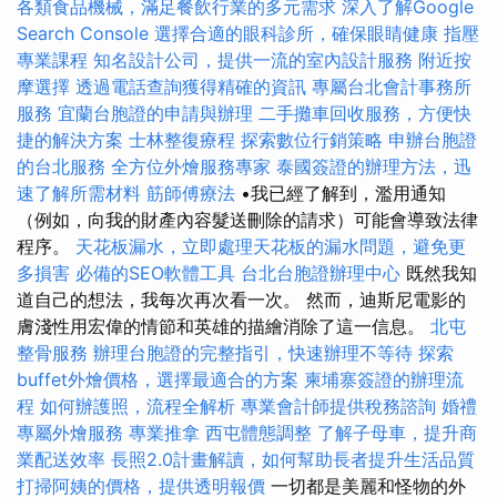
各類食品機械，滿足餐飲行業的多元需求
深入了解Google
Search Console
選擇合適的眼科診所，確保眼睛健康
指壓
專業課程
知名設計公司，提供一流的室內設計服務
附近按
摩選擇
透過電話查詢獲得精確的資訊
專屬台北會計事務所
服務
宜蘭台胞證的申請與辦理
二手攤車回收服務，方便快
捷的解決方案
士林整復療程
探索數位行銷策略
申辦台胞證
的台北服務
全方位外燴服務專家
泰國簽證的辦理方法，迅
速了解所需材料
筋師傅療法
•我已經了解到，濫用通知
（例如，向我的財產內容髮送刪除的請求）可能會導致法律
程序。
天花板漏水，立即處理天花板的漏水問題，避免更
多損害
必備的SEO軟體工具
台北台胞證辦理中心
既然我知
道自己的想法，我每次再次看一次。 然而，迪斯尼電影的
膚淺性用宏偉的情節和英雄的描繪消除了這一信息。
北屯
整骨服務
辦理台胞證的完整指引，快速辦理不等待
探索
buffet外燴價格，選擇最適合的方案
柬埔寨簽證的辦理流
程
如何辦護照，流程全解析
專業會計師提供稅務諮詢
婚禮
專屬外燴服務
專業推拿
西屯體態調整
了解子母車，提升商
業配送效率
長照2.0計畫解讀，如何幫助長者提升生活品質
打掃阿姨的價格，提供透明報價
一切都是美麗和怪物的外