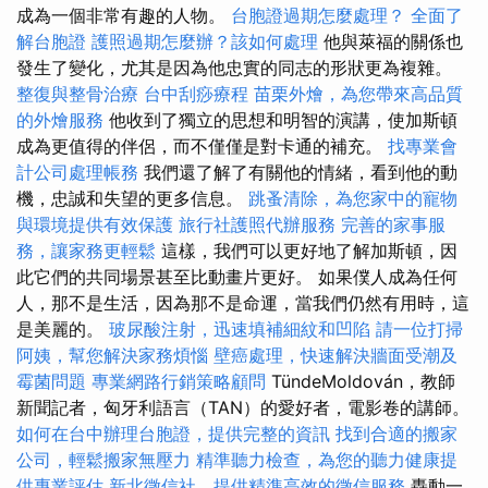
成為一個非常有趣的人物。
台胞證過期怎麼處理？
全面了
解台胞證
護照過期怎麼辦？該如何處理
他與萊福的關係也
發生了變化，尤其是因為他忠實的同志的形狀更為複雜。
整復與整骨治療
台中刮痧療程
苗栗外燴，為您帶來高品質
的外燴服務
他收到了獨立的思想和明智的演講，使加斯頓
成為更值得的伴侶，而不僅僅是對卡通的補充。
找專業會
計公司處理帳務
我們還了解了有關他的情緒，看到他的動
機，忠誠和失望的更多信息。
跳蚤清除，為您家中的寵物
與環境提供有效保護
旅行社護照代辦服務
完善的家事服
務，讓家務更輕鬆
這樣，我們可以更好地了解加斯頓，因
此它們的共同場景甚至比動畫片更好。 如果僕人成為任何
人，那不是生活，因為那不是命運，當我們仍然有用時，這
是美麗的。
玻尿酸注射，迅速填補細紋和凹陷
請一位打掃
阿姨，幫您解決家務煩惱
壁癌處理，快速解決牆面受潮及
霉菌問題
專業網路行銷策略顧問
TündeMoldován，教師
新聞記者，匈牙利語言（TAN）的愛好者，電影卷的講師。
如何在台中辦理台胞證，提供完整的資訊
找到合適的搬家
公司，輕鬆搬家無壓力
精準聽力檢查，為您的聽力健康提
供專業評估
新北徵信社，提供精準高效的徵信服務
轟動一