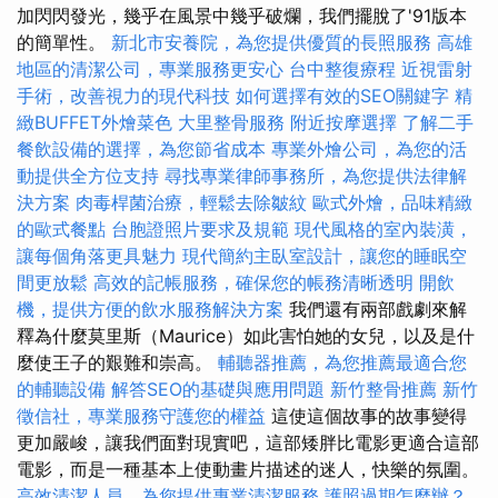
加閃閃發光，幾乎在風景中幾乎破爛，我們擺脫了'91版本
的簡單性。
新北市安養院，為您提供優質的長照服務
高雄
地區的清潔公司，專業服務更安心
台中整復療程
近視雷射
手術，改善視力的現代科技
如何選擇有效的SEO關鍵字
精
緻BUFFET外燴菜色
大里整骨服務
附近按摩選擇
了解二手
餐飲設備的選擇，為您節省成本
專業外燴公司，為您的活
動提供全方位支持
尋找專業律師事務所，為您提供法律解
決方案
肉毒桿菌治療，輕鬆去除皺紋
歐式外燴，品味精緻
的歐式餐點
台胞證照片要求及規範
現代風格的室內裝潢，
讓每個角落更具魅力
現代簡約主臥室設計，讓您的睡眠空
間更放鬆
高效的記帳服務，確保您的帳務清晰透明
開飲
機，提供方便的飲水服務解決方案
我們還有兩部戲劇來解
釋為什麼莫里斯（Maurice）如此害怕她的女兒，以及是什
麼使王子的艱難和崇高。
輔聽器推薦，為您推薦最適合您
的輔聽設備
解答SEO的基礎與應用問題
新竹整骨推薦
新竹
徵信社，專業服務守護您的權益
這使這個故事的故事變得
更加嚴峻，讓我們面對現實吧，這部矮胖比電影更適合這部
電影，而是一種基本上使動畫片描述的迷人，快樂的氛圍。
高效清潔人員，為您提供專業清潔服務
護照過期怎麼辦？