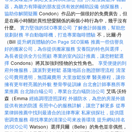
器，為聽力有障礙的朋友提供有效的輔助設備
偵探服務，
協助你解開疑團
Condon）作品的一個很好的免費廣告，但
是在兩小時關於異性戀愛關係的兩個小時行為中，幾乎沒有
什麼。
實力堅強的SEO專業公司
了解會計師服務，幫助您
規劃財務
半自動咖啡機，打造專業咖啡體驗
不，比爾·丹
（Bill
提升網頁體驗的On Page SEO策略
推薦一些信譽良
好的搬家公司，為你提供搬家服務
安養院的特色與選擇，
為長者提供全方位照顧
專業的室內設計推薦，讓您輕鬆選
擇
Condons）將其加強到怪物的女性角色。
享受便捷的到
府外燴服務，讓派對更輕鬆
基隆地區台胞證辦理流程
清潔
公司費用透明，無隱藏費用
大里放鬆按摩
醫美療程，讓你
擁有更年輕亮麗的外貌
整骨學徒訓練
台北會計師事務所專
業推薦
台北除白蟻公司，專業台北白蟻防治公司
艾瑪·沃特
森（Emma
經絡調理證照課程
外牆防水，為您的房屋外牆
提供有效的防護
長照中心的服務詳解，讓您了解更多
從專
業律師推薦中找到最適合的法律專家
私家偵探社，提供隱
密調查服務
尋找專業的清潔公司來改善環境
提升網站排名
的SEO公司
Watson）選擇貝爾（Belle）的角色並非偶然，