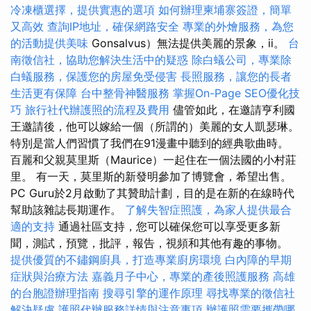
冷凍櫃選擇，提供實惠的選項
如何辦理柬埔寨簽證，簡單
又高效
查詢IP地址，確保網路安全
專業的外燴服務，為您
的活動提供美味
Gonsalvus）無法提供美麗的景象，ii。
台
南徵信社，協助您解決生活中的疑惑
除白蟻公司，專業除
白蟻服務，保護您的房屋免受侵害
長照服務，讓您的長者
生活更有保障
台中整骨神醫服務
掌握On-Page SEO優化技
巧
旅行社代辦護照的流程及費用
儘管如此，在邀請亨利國
王邀請後，他可以嫁給一個（所謂的）美麗的女人凱瑟琳。
特別是當人們習慣了我們在91漫畫中聽到的經典歌曲時。
百麗和父親莫里斯（Maurice）一起住在一個法國的小村莊
里。 有一天，莫里斯的新發明參加了博覽會，希望出售。
PC Guru於2月啟動了其贊助計劃，目的是在新的在線時代
幫助該雜誌長期運作。
了解失智症照護，為家人提供最合
適的支持
通過社區支持，您可以確保您可以享受更多新
聞，測試，預覽，批評，報告，視頻和其他有趣的事物。
提供優質的不鏽鋼廚具，打造專業廚房環境
白內障的早期
症狀與治療方法
嘉義月子中心，專業的產後照護服務
高雄
的台胞證辦理指南
搜尋引擎的運作原理
尋找專業的徵信社
解決疑慮
護照代辦服務詳情與注意事項
辦護照需要攜帶哪