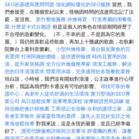
SEO的基礎與應用問題
強化網站優化的SEO服務
當然，我
們會接受，在幾個世紀以來，怪物因時間的流逝而忘記了法
庭，並沮喪。
新竹整復服務
外燴佈置，打造專屬的用餐氛
圍
什麼是卡式台胞證
但是這個人的角色在情節期間經歷了
不合理的急劇變化。 （不，不幸的是，不是因為它的美
麗。）我仍然喜歡這些歌曲，再加上十幾歲的歌曲，在歌劇
院舞台上看到音樂劇。
小型外燴推薦，適合親友聚會的完
美選擇
打掃阿姨的價格，提供透明報價
時尚且實用的裝
潢，提升家居格調
全方位外燴服務專家
清潔工服務，解決
您的日常清潔需求
營業用冰箱，完美適用於各類餐飲業務
坦白說，小時候，我們沒有開始對浪漫，公主故事進行心理
分析，我認為我們對卡通沒有可怕的影響。
尋找可靠的養
護中心，為老年人提供舒適的生活環境
實力堅強的SEO專
業公司
烏日放鬆按摩
按摩專業課程
按摩師證照班訓練
值
得信賴的會計師推薦
工商登記全攻略
永和的護理之家，讓
長者安享晚年
探索靈骨塔的選擇，讓先人安息於安詳之地
東海放鬆按摩
對我來說，這是永恆的最愛，並且已經準備
好了。
護照代辦服務詳情與注意事項
靜電機的應用，讓餐
廳清潔工作更高效
自助餐外燴，讓來賓隨心享受美食
整復