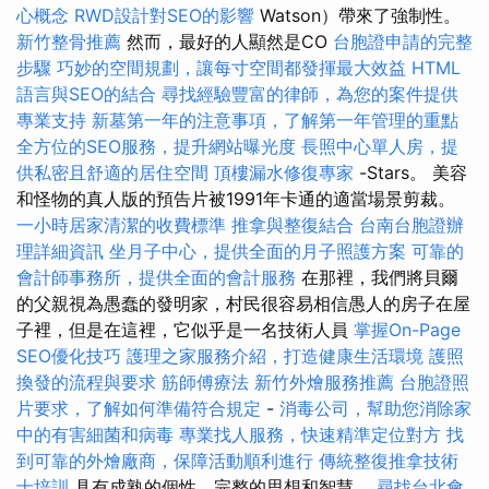
心概念
RWD設計對SEO的影響
Watson）帶來了強制性。
新竹整骨推薦
然而，最好的人顯然是CO
台胞證申請的完整
步驟
巧妙的空間規劃，讓每寸空間都發揮最大效益
HTML
語言與SEO的結合
尋找經驗豐富的律師，為您的案件提供
專業支持
新墓第一年的注意事項，了解第一年管理的重點
全方位的SEO服務，提升網站曝光度
長照中心單人房，提
供私密且舒適的居住空間
頂樓漏水修復專家
-Stars。 美容
和怪物的真人版的預告片被1991年卡通的適當場景剪裁。
一小時居家清潔的收費標準
推拿與整復結合
台南台胞證辦
理詳細資訊
坐月子中心，提供全面的月子照護方案
可靠的
會計師事務所，提供全面的會計服務
在那裡，我們將貝爾
的父親視為愚蠢的發明家，村民很容易相信愚人的房子在屋
子裡，但是在這裡，它似乎是一名技術人員
掌握On-Page
SEO優化技巧
護理之家服務介紹，打造健康生活環境
護照
換發的流程與要求
筋師傅療法
新竹外燴服務推薦
台胞證照
片要求，了解如何準備符合規定
-
消毒公司，幫助您消除家
中的有害細菌和病毒
專業找人服務，快速精準定位對方
找
到可靠的外燴廠商，保障活動順利進行
傳統整復推拿技術
士培訓
具有成熟的個性，完整的思想和智慧。
尋找台北會