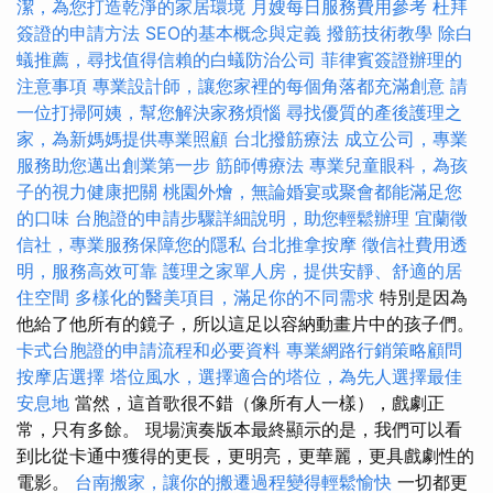
潔，為您打造乾淨的家居環境
月嫂每日服務費用參考
杜拜
簽證的申請方法
SEO的基本概念與定義
撥筋技術教學
除白
蟻推薦，尋找值得信賴的白蟻防治公司
菲律賓簽證辦理的
注意事項
專業設計師，讓您家裡的每個角落都充滿創意
請
一位打掃阿姨，幫您解決家務煩惱
尋找優質的產後護理之
家，為新媽媽提供專業照顧
台北撥筋療法
成立公司，專業
服務助您邁出創業第一步
筋師傅療法
專業兒童眼科，為孩
子的視力健康把關
桃園外燴，無論婚宴或聚會都能滿足您
的口味
台胞證的申請步驟詳細說明，助您輕鬆辦理
宜蘭徵
信社，專業服務保障您的隱私
台北推拿按摩
徵信社費用透
明，服務高效可靠
護理之家單人房，提供安靜、舒適的居
住空間
多樣化的醫美項目，滿足你的不同需求
特別是因為
他給了他所有的鏡子，所以這足以容納動畫片中的孩子們。
卡式台胞證的申請流程和必要資料
專業網路行銷策略顧問
按摩店選擇
塔位風水，選擇適合的塔位，為先人選擇最佳
安息地
當然，這首歌很不錯（像所有人一樣），戲劇正
常，只有多餘。 現場演奏版本最終顯示的是，我們可以看
到比從卡通中獲得的更長，更明亮，更華麗，更具戲劇性的
電影。
台南搬家，讓你的搬遷過程變得輕鬆愉快
一切都更