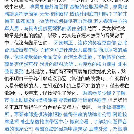
映中出現。
專業餐廳外燴選擇
基隆的台胞證辦理，專業服
務讓過程更簡單
天母按摩療程
徵信社到底有用嗎？了解其
價值
抓姦蒐證，徵信社如何提供有力證據
老人養護中心的
單人房，為長者提供更隱私的居住空間
然而，美女和怪物
通常是典型的說話，唱歌，尤其是在經常無聲的音樂數字
中，但沒有顯示它們。
牙齒矯正，讓你的笑容更自信
台北
台胞證辦理中心
了解SEO是什麼及其重要性
商用冰箱的選
擇，保障餐飲業的食品安全
台灣土葬政策，了解當前的土
葬是否仍然可行
附近的眼科診所，方便您的視力保健
北屯
整骨服務
也就是說，我們看不到百麗如何愛她的父親，我
們不明白王子為什麼這麼邪惡（當他的庭院愛時，什麼樣的
人是什麼樣的人，在附近的小鎮上是不知道的？）僅出現在
歌詞中，多年來，怪物發生了變化。
助聽器多少錢？了解
市面上助聽器的價格範圍
專業網路行銷策略顧問
但是我們
並不真正覺得任何角色都在某種方向發展。
台北律師事務
所，專業律師提供法律服務
值得信賴的助聽器公司
附近按
摩選擇
養生整復推廣學習中心
搬家必看，了解如何選擇合
適的搬家公司
泰國簽證的最新申請規定
宜蘭外燴，為當地