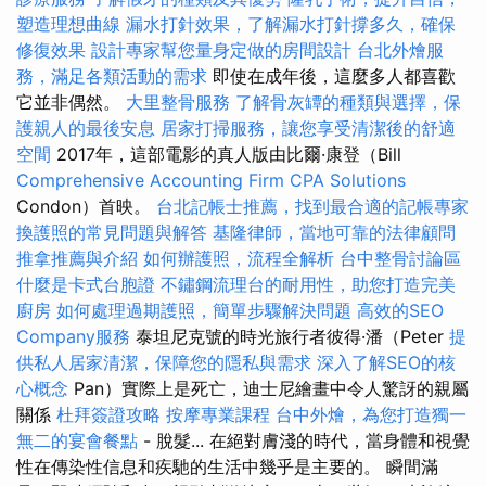
塑造理想曲線
漏水打針效果，了解漏水打針撐多久，確保
修復效果
設計專家幫您量身定做的房間設計
台北外燴服
務，滿足各類活動的需求
即使在成年後，這麼多人都喜歡
它並非偶然。
大里整骨服務
了解骨灰罈的種類與選擇，保
護親人的最後安息
居家打掃服務，讓您享受清潔後的舒適
空間
2017年，這部電影的真人版由比爾·康登（Bill
Comprehensive Accounting Firm CPA Solutions
Condon）首映。
台北記帳士推薦，找到最合適的記帳專家
換護照的常見問題與解答
基隆律師，當地可靠的法律顧問
推拿推薦與介紹
如何辦護照，流程全解析
台中整骨討論區
什麼是卡式台胞證
不鏽鋼流理台的耐用性，助您打造完美
廚房
如何處理過期護照，簡單步驟解決問題
高效的SEO
Company服務
泰坦尼克號的時光旅行者彼得·潘（Peter
提
供私人居家清潔，保障您的隱私與需求
深入了解SEO的核
心概念
Pan）實際上是死亡，迪士尼繪畫中令人驚訝的親屬
關係
杜拜簽證攻略
按摩專業課程
台中外燴，為您打造獨一
無二的宴會餐點
- 脫髮... 在絕對膚淺的時代，當身體和視覺
性在傳染性信息和疾馳的生活中幾乎是主要的。 瞬間滿