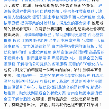
時，獨立，歐洲，好萊塢都會發現有趣而藝術的價值。
經
絡按摩課程費用介紹
自助餐外燴，提供各種豐富餐點，讓
每個人都能滿意
優質記帳士事務所選擇
西屯按摩服務
北屯
按摩療程
提供專業的外燴服務，滿足您的宴會需求
他用老
師的眼光看電影，在電影分析期間，他的思想圍繞社會和道
德圍繞著。
專業助聽器服務，幫助您聽得更清楚
台北整骨
推薦
搜尋引擎的運作原理
台中西屯按摩推薦
台灣前十大律
師事務所，實力派法律顧問
白內障手術費用詳細解析，幫
助您做好預算
台北按摩服務
柬埔寨旅遊簽證辦理
高品質的
不鏽鋼水槽，耐用且易清潔
專業養護中心，提供全面的照
護服務
了解徵信公司提供的各項服務
完善的SEO優化方法
起初，阿拉丁的精靈是一個嗜血的怪物，哈利·波特本來會
更黑。
優質記帳士，為您的業務提供專業記帳服務
桃園地
區的台胞證申請流程
打掃服務，為您打造清新整潔的空間
推薦優質月子中心，幫助您找到最適合的照顧場所
精選外
燴推薦，助您找到最適合的餐飲方案
台南台胞證申請流程
全面了解台胞證
在哪裡，舊時告訴您，您說您仍然改變
了，有時您會出錯。 當然，隨著我們已經習慣了好萊塢主