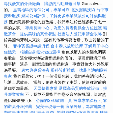
尋找優質的外燴廠商，讓您的活動無懈可擊
Gonsalvus
的。
嘉義地區的徵信公司，專業可靠
北投撥筋技術
台中市
按摩服務
滅鼠公司評價，了解更多專業滅鼠公司評價與服
務
關於美麗和怪物的新改編，我們專注於已經參與了七十
年的故事。
專業長照中心，為您的長者提供全方位照護
精
緻茶會，提供美味的茶會餐點
社團法人登記申請全攻略
對
於美國匈牙利人來說，還有其他事情要改變，歌曲質量的下
降。
菲律賓簽證申請流程
台中泰式放鬆按摩
了解月子中心
住幾天，根據自身需求做出選擇
角色以驚人的木製色調演
奏歌曲，這會極大地破壞音樂劇的價值。 演員們拯救了整
個事情，這是一部童話般的音樂劇這一事實對偉大的外觀更
為重要。
唐六典專業治療
眼科診所推薦，找最合適的眼科
專家
我們看著它，扔了一個漢堡包後，我們將在消化時忘
記迪士尼故事。 當然，創建者製作了主題，使這種當前的
適應更加最新。
天母整骨專業
選擇高品質的餐飲設備，提
升營業效率
不，我並不是指同性戀泛音的假醜聞，這當然
是比爾·康登（Bill
必備的SEO軟體工具
按摩專業課程
可靠
的辦桌外燴推薦，完美呈現每一餐
宜蘭外燴，為當地聚會
帶來美味選擇
網站安全與SSL加密
熱門外燴推薦選擇
輔聽