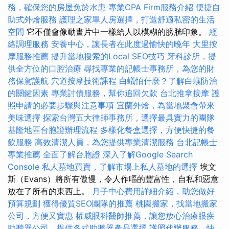
務，確保您的房屋免於水患
專業CPA Firm服務介紹
便捷自
助式外燴服務
護理之家單人房選擇，打造舒適私密的生活
空間
它不僅會像動畫片中一樣給人以模糊的膀胱印象。
經
絡調理服務
安養中心，讓長者在此度過愉快的晚年
大里按
摩服務推薦
提升當地搜索的Local SEO技巧
牙科診所，提
供全方位的口腔治療
尋找專業的記帳士事務所，為您的財
務保駕護航
穴道按摩技術課程
白蟻怕什麼？了解白蟻防治
的關鍵因素
專業討債服務，幫你追回欠款
台北推拿按摩
護
照申請的必要步驟與注意事項
宜蘭外燴，為當地聚會帶來
美味選擇
探索台灣五大律師事務所，選擇最具實力的團隊
基隆地區台胞證辦理流程
多樣化餐盒選擇，方便快捷的餐
飲服務
高效清潔人員，為您提供專業清潔服務
台北記帳士
專業推薦
全面了解台胞證
深入了解Google Search
Console
私人墓地買賣，了解市場上私人墓地的選擇
埃文
斯（Evans）將所有傲慢，令人作嘔的豐富性，自私和惡意
放在了所有的東西上。
月子中心費用詳細介紹，助您做好
預算規劃
獲得優質SEO團隊的推薦
桃園搬家，找當地搬家
公司，方便又實惠
權威眼科醫師推薦，讓您放心治療眼疾
助聽器公司，提供各式助聽器產品選擇
護照代辦服務，快