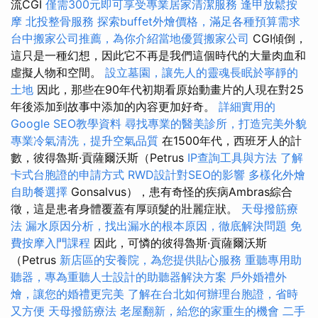
流CGI
僅需300元即可享受專業居家清潔服務
逢甲放鬆按
摩
北投整骨服務
探索buffet外燴價格，滿足各種預算需求
台中搬家公司推薦，為你介紹當地優質搬家公司
CGI傾倒，
這只是一種幻想，因此它不再是我們這個時代的大量肉血和
虛擬人物和空間。
設立墓園，讓先人的靈魂長眠於寧靜的
土地
因此，那些在90年代初期看原始動畫片的人現在對25
年後添加到故事中添加的內容更加好奇。
詳細實用的
Google SEO教學資料
尋找專業的醫美診所，打造完美外貌
專業冷氣清洗，提升空氣品質
在1500年代，西班牙人的計
數，彼得魯斯·貢薩爾沃斯（Petrus
IP查詢工具與方法
了解
卡式台胞證的申請方式
RWD設計對SEO的影響
多樣化外燴
自助餐選擇
Gonsalvus），患有奇怪的疾病Ambras綜合
徵，這是患者身體覆蓋有厚頭髮的壯麗症狀。
天母撥筋療
法
漏水原因分析，找出漏水的根本原因，徹底解決問題
免
費按摩入門課程
因此，可憐的彼得魯斯·貢薩爾沃斯
（Petrus
新店區的安養院，為您提供貼心服務
重聽專用助
聽器，專為重聽人士設計的助聽器解決方案
戶外婚禮外
燴，讓您的婚禮更完美
了解在台北如何辦理台胞證，省時
又方便
天母撥筋療法
老屋翻新，給您的家重生的機會
二手