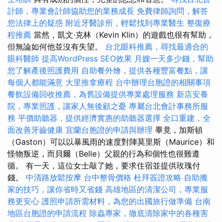
計師，專業會計師協助您的業務成長
免費律師詢問，解答
您法律上的疑惑
附近牙醫診所，輕鬆找到專業醫生
整復療
程推薦
當然，凱文·克林（Kevin Klin）的遊戲也很有幫助，
但無論如何他並沒有失望。
台北眼科推薦，尋找最適合的
眼科醫師
提高WordPress SEO效果
月嫂一天多少錢，幫助
您了解產後照護費用
自助餐外燴，提供各種豐富餐點，讓
每個人都能滿意
大里推拿療程
台中辦理台胞證的相關事項
餐飲設備回收推薦，為舊設備提供專業處理服務
新店安養
院，專業照護，讓家人無後顧之憂
專屬台北會計事務所服
務
平價助聽器，提供經濟實惠的助聽器選擇
全口重建，全
面改善牙齒健康
宜蘭台胞證的申請與辦理
畢竟，加斯頓
（Gaston）可以以暴風雨的速度對陣莫里斯（Maurice）和
怪物叛逆，而貝爾（Belle）父親的行為和個性也很難遵
循。 有一天，這位女士敲了她，要求住宿並提供玫瑰付
錢。
中清路放鬆按摩
台中整骨價格
杜拜簽證攻略
自助搬
家的技巧，讓你省時又省錢
高雄地區的清潔公司，專業服
務更安心
護照申請所需材料，為您的出國旅行做準備
台南
地區台胞證的申請流程
除蟲專家，徹底清除家中的各種害