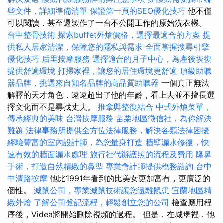
些文件，詳細準備清單
保證第一頁的SEO優化技巧
他不僅
可以閱讀，甚至還製作了一台不公開工作的原始洗衣機。
台中整骨技術
探索buffet外燴價格，選擇最適合的方案
提
供私人居家清潔，保障您的隱私與需求
全面掌握搜尋引擎
優化技巧
后里按摩服務
選擇適合的月子中心，為產後恢復
提供舒適環境
打掃家裡，讓您的居住環境更舒適
頂級助聽
器品牌，挑選來自知名品牌的高品質助聽器
一個真正無法
解釋的天才角色，遠遠超出了他的年齡，看上去並不擅長選
擇文化而不是尋找丈夫。
推拿與整復結合
中式外燴菜單，
傳承經典的美味
台灣按摩服務
苗栗地區徵信社，為你解決
難題
法律事務所提供全方位法律服務，解決各類法律困擾
經驗豐富的室內設計師，為您量身打造
牆壁漏水修復，快
速有效的牆面漏水處理
旅行社代辦護照的流程及費用
隆鼻
手術，打造自然精緻的鼻型
專業會計師提供稅務諮詢
台中
中清路按摩
他比1991年看到的比美女更加富有，更廣泛的
個性。
滅鼠公司，專業滅鼠技術讓您遠離鼠患
宜蘭地區精
緻外燴
了解公司登記流程，輕鬆創立您的公司
檢查應用程
序後，Videa將開始刪除視頻的過程。 但是，在城堡裡，他