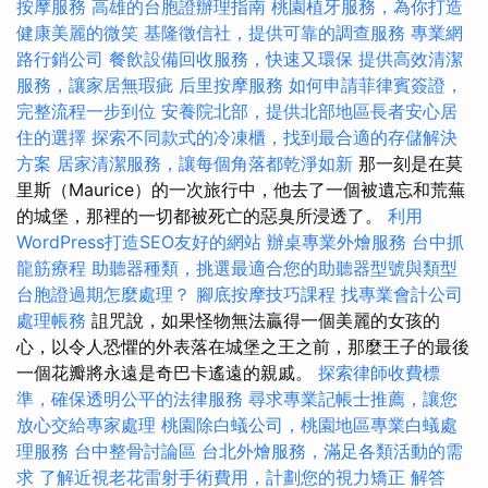
按摩服務
高雄的台胞證辦理指南
桃園植牙服務，為你打造
健康美麗的微笑
基隆徵信社，提供可靠的調查服務
專業網
路行銷公司
餐飲設備回收服務，快速又環保
提供高效清潔
服務，讓家居無瑕疵
后里按摩服務
如何申請菲律賓簽證，
完整流程一步到位
安養院北部，提供北部地區長者安心居
住的選擇
探索不同款式的冷凍櫃，找到最合適的存儲解決
方案
居家清潔服務，讓每個角落都乾淨如新
那一刻是在莫
里斯（Maurice）的一次旅行中，他去了一個被遺忘和荒蕪
的城堡，那裡的一切都被死亡的惡臭所浸透了。
利用
WordPress打造SEO友好的網站
辦桌專業外燴服務
台中抓
龍筋療程
助聽器種類，挑選最適合您的助聽器型號與類型
台胞證過期怎麼處理？
腳底按摩技巧課程
找專業會計公司
處理帳務
詛咒說，如果怪物無法贏得一個美麗的女孩的
心，以令人恐懼的外表落在城堡之王之前，那麼王子的最後
一個花瓣將永遠是奇巴卡遙遠的親戚。
探索律師收費標
準，確保透明公平的法律服務
尋求專業記帳士推薦，讓您
放心交給專家處理
桃園除白蟻公司，桃園地區專業白蟻處
理服務
台中整骨討論區
台北外燴服務，滿足各類活動的需
求
了解近視老花雷射手術費用，計劃您的視力矯正
解答