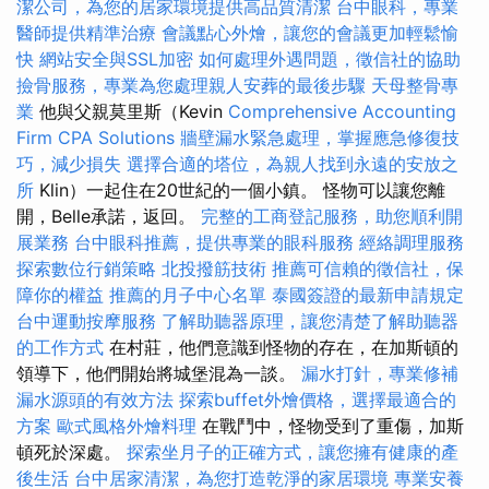
潔公司，為您的居家環境提供高品質清潔
台中眼科，專業
醫師提供精準治療
會議點心外燴，讓您的會議更加輕鬆愉
快
網站安全與SSL加密
如何處理外遇問題，徵信社的協助
撿骨服務，專業為您處理親人安葬的最後步驟
天母整骨專
業
他與父親莫里斯（Kevin
Comprehensive Accounting
Firm CPA Solutions
牆壁漏水緊急處理，掌握應急修復技
巧，減少損失
選擇合適的塔位，為親人找到永遠的安放之
所
Klin）一起住在20世紀的一個小鎮。 怪物可以讓您離
開，Belle承諾，返回。
完整的工商登記服務，助您順利開
展業務
台中眼科推薦，提供專業的眼科服務
經絡調理服務
探索數位行銷策略
北投撥筋技術
推薦可信賴的徵信社，保
障你的權益
推薦的月子中心名單
泰國簽證的最新申請規定
台中運動按摩服務
了解助聽器原理，讓您清楚了解助聽器
的工作方式
在村莊，他們意識到怪物的存在，在加斯頓的
領導下，他們開始將城堡混為一談。
漏水打針，專業修補
漏水源頭的有效方法
探索buffet外燴價格，選擇最適合的
方案
歐式風格外燴料理
在戰鬥中，怪物受到了重傷，加斯
頓死於深處。
探索坐月子的正確方式，讓您擁有健康的產
後生活
台中居家清潔，為您打造乾淨的家居環境
專業安養