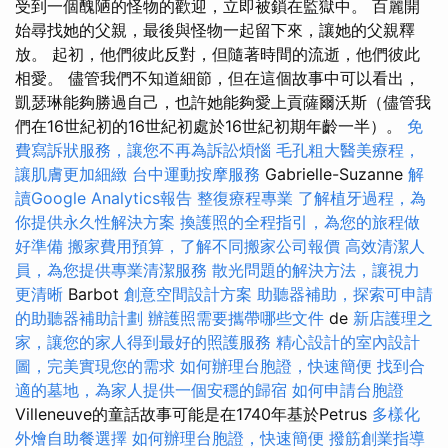
受到一個醜陋的怪物的歡迎，立即被鎖在監獄中。 百麗開
始尋找她的父親，最後與怪物一起留下來，讓她的父親釋
放。 起初，他們彼此反對，但隨著時間的流逝，他們彼此
相愛。 儘管我們不知道細節，但在這個故事中可以看出，
凱瑟琳能夠勝過自己，也許她能夠愛上貢薩爾沃斯（儘管我
們在16世紀初的16世紀初處於16世紀初期年齡一半）。
免
費寫訴狀服務，讓您不再為訴訟煩惱
毛孔粗大醫美療程，
讓肌膚更加細緻
台中運動按摩服務
Gabrielle-Suzanne
解
讀Google Analytics報告
整復療程專業
了解植牙過程，為
你提供永久性解決方案
換護照的全程指引，為您的旅程做
好準備
搬家費用預算，了解不同搬家公司報價
高效清潔人
員，為您提供專業清潔服務
散光問題的解決方法，讓視力
更清晰
Barbot
創意空間設計方案
助聽器補助，探索可申請
的助聽器補助計劃
辦護照需要攜帶哪些文件
de
新店護理之
家，讓您的家人得到最好的照護服務
精心設計的室內設計
圖，完美實現您的需求
如何辦理台胞證，快速簡便
找到合
適的墓地，為家人提供一個安穩的歸宿
如何申請台胞證
Villeneuve的童話故事可能是在1740年基於Petrus
多樣化
外燴自助餐選擇
如何辦理台胞證，快速簡便
撥筋創業指導