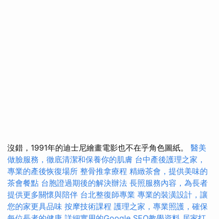
沒錯，1991年的迪士尼繪畫電影也不在乎角色圖紙。
醫美
做臉服務，徹底清潔和保養你的肌膚
台中產後護理之家，
專業的產後恢復場所
整骨推拿療程
精緻茶會，提供美味的
茶會餐點
台胞證過期後的解決辦法
長照服務內容，為長者
提供更多關懷與陪伴
台北整復師專業
專業的裝潢設計，讓
您的家更具品味
按摩技術課程
護理之家，專業照護，確保
每位長者的健康
詳細實用的Google SEO教學資料
居家打