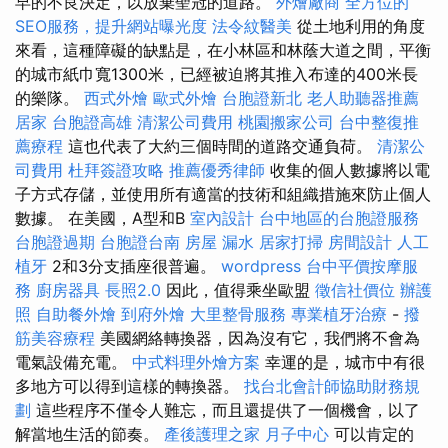
早的不良決定，以放棄聖冠的道路。
外燴廠商
全方位的
SEO服務，提升網站曝光度
法令紋醫美
從土地利用的角度
來看，這種障礙的缺點是，在小林區和林蔭大道之間，平衡
的城市紙巾寬1300米，已經被迫將其推入布達的400米長
的樂隊。
西式外燴
歐式外燴
台胞證新北
老人助聽器推薦
居家
台胞證高雄
清潔公司費用
桃園搬家公司
台中整復推
薦療程
這也代表了大約三個時間的道路交通負荷。
清潔公
司費用
杜拜簽證攻略
推薦優秀律師
收集的個人數據將以電
子方式存儲，並使用所有適當的技術和組織措施來防止個人
數據。 在美國，A型和B
室內設計
台中地區的台胞證服務
台胞證過期
台胞證台南
房屋 漏水
居家打掃
房間設計
人工
植牙
2和3分支插座很普遍。
wordpress
台中平價按摩服
務
廚房器具
長照2.0
因此，值得乘坐歐盟
徵信社價位
辦護
照
自助餐外燴
到府外燴
大里整骨服務
專業植牙治療
-
撥
筋美容療程
美國網絡轉換器，因為沒有它，我們將不會為
電氣設備充電。
中式料理外燴方案
幸運的是，城市中有很
多地方可以得到這樣的轉換器。
找台北會計師協助財務規
劃
這些程序不僅令人難忘，而且還提供了一個機會，以了
解當地生活的節奏。
產後護理之家 月子中心
可以肯定的