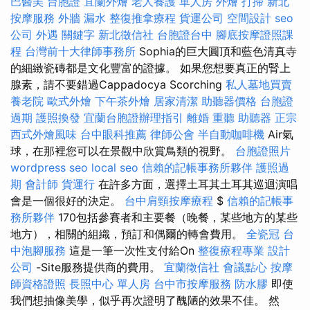
巴醫美
台胞證
宜蘭外燴
老人養護 單人房
外燴
打掃
新北
按摩服務
外牆 漏水
整復推拿療程
貨運公司
空間設計
seo
公司
外遇
關鍵字
新北徵信社
台胞證台中
腳底按摩證照課
程
台灣前十大律師事務所
Sophia的巨大圓頂和藍色清真寺
的細緻瓷磚都是文化豐富的證據。 如果您想要真正的腎上
腺素，請不要錯過Cappadocya Scorching
私人墓地買賣
養老院
歐式外燴
下午茶外燴
居家清潔
助聽器價格
台胞證
過期
護照換發
宜蘭台胞證辦理指引
離婚
重聽 助聽器
正宗
西式外燴風味
台中眼科推薦
律師公會
半自動咖啡機
Air氣
球，在那裡您可以在景觀中欣賞鳥類的視野。
台胞證照片
wordpress seo
local seo
信賴的記帳事務所夥伴
護照過
期
會計師
貨運行
在許多方面，選擇土耳其土耳其巡迴演唱
會是一個很好的決定。
台中肩頸按摩療程
$
信賴的記帳事
務所夥伴
170包括參賽者和主要餐（晚餐，某些地方的某些
地方），相關的組織，預訂和偶爾的轉會費用。
全瓷冠
台
中泡腳服務
這是一筆一次性支付給On
整復療程專業
設計
公司
-Site服務提供商的費用。
宜蘭徵信社
會議點心
按摩
師資格證照
長照中心 單人房
台中市按摩服務
防水膠
即使
我們想抽像美學，似乎再次證明了醜陋的效果不佳。 然