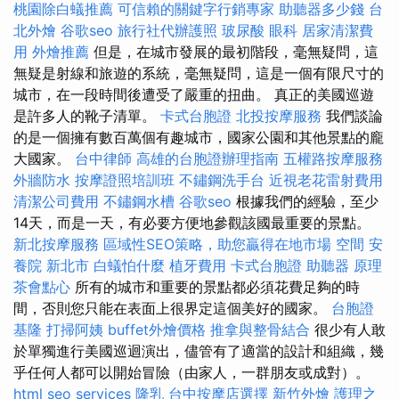
桃園除白蟻推薦
可信賴的關鍵字行銷專家
助聽器多少錢
台
北外燴
谷歌seo
旅行社代辦護照
玻尿酸
眼科
居家清潔費
用
外燴推薦
但是，在城市發展的最初階段，毫無疑問，這
無疑是射線和旅遊的系統，毫無疑問，這是一個有限尺寸的
城市，在一段時間後遭受了嚴重的扭曲。 真正的美國巡遊
是許多人的靴子清單。
卡式台胞證
北投按摩服務
我們談論
的是一個擁有數百萬個有趣城市，國家公園和其他景點的龐
大國家。
台中律師
高雄的台胞證辦理指南
五權路按摩服務
外牆防水
按摩證照培訓班
不鏽鋼洗手台
近視老花雷射費用
清潔公司費用
不鏽鋼水槽
谷歌seo
根據我們的經驗，至少
14天，而是一天，有必要方便地參觀該國最重要的景點。
新北按摩服務
區域性SEO策略，助您贏得在地市場
空間
安
養院 新北市
白蟻怕什麼
植牙費用
卡式台胞證
助聽器 原理
茶會點心
所有的城市和重要的景點都必須花費足夠的時
間，否則您只能在表面上很界定這個美好的國家。
台胞證
基隆
打掃阿姨
buffet外燴價格
推拿與整骨結合
很少有人敢
於單獨進行美國巡迴演出，儘管有了適當的設計和組織，幾
乎任何人都可以開始冒險（由家人，一群朋友或成對）。
html
seo services
隆乳
台中按摩店選擇
新竹外燴
護理之