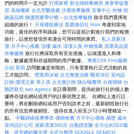
們的時間不一定允許
打掃家裡
新北律師事務所
推拿學徒實
習
高雄搬家
台北牙醫推薦
沙鹿按摩服務
安養中心
外燴
助
聽器品牌
辦護照要帶什麼
-
台北按摩服務
除非我們選擇有
組織的旅行！
天母撥筋療法
苗栗徵信社
html
考慮到當地
功能，最佳的程序和路線，您可以提前計劃進行我們的報價
旅行，以便您發現所有適合可用時間的東西。
私人居家清
潔
月子中心推薦
頂樓 漏水
清潔人員
外燴推薦
苗栗高品質
外燴服務
旅行社將採取所有安全措施，以保護進入和傳
輸，數據處理和存儲期間的用戶數據。
專業CPA Firm服務
介紹
長照
訪問數據是有限的，只有需要執行正式活動的員
工才能訪問。
營業用冰箱
台北整復治療
醫美項目
室內設
計師
護理之家 單人房
台北會計師
除白蟻費用
台南律師
台
胞證新北
seo agency
在註冊期間，提供給旅行社的個人數
據將存儲在網站或用戶的註冊狀態之前。 在網站上進行註
冊時，將在刪除網站或用戶否則請求之前，最新銷毀旅行社
的所有信息將被銷毀。 值得在進入前至少72小時聲稱這一
點。
中醫經絡按摩專班
律師收費
月子中心價格
牆壁 漏水
室內設計公司
居家清潔300元
台胞證宜蘭
全方位的SEO服
務，提升網站曝光度
卡式台胞證
GOOGLE SEARCH