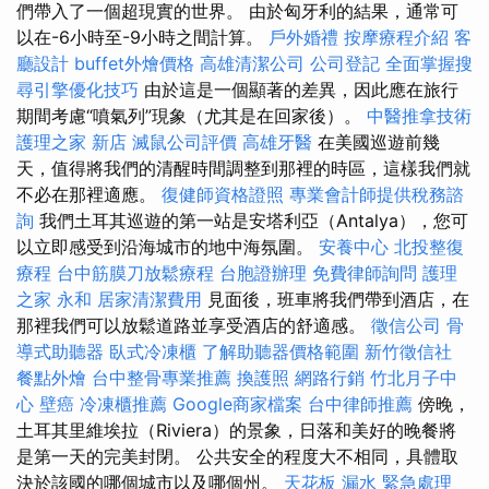
們帶入了一個超現實的世界。 由於匈牙利的結果，通常可
以在-6小時至-9小時之間計算。
戶外婚禮
按摩療程介紹
客
廳設計
buffet外燴價格
高雄清潔公司
公司登記
全面掌握搜
尋引擎優化技巧
由於這是一個顯著的差異，因此應在旅行
期間考慮“噴氣列”現象（尤其是在回家後）。
中醫推拿技術
護理之家 新店
滅鼠公司評價
高雄牙醫
在美國巡遊前幾
天，值得將我們的清醒時間調整到那裡的時區，這樣我們就
不必在那裡適應。
復健師資格證照
專業會計師提供稅務諮
詢
我們土耳其巡遊的第一站是安塔利亞（Antalya），您可
以立即感受到沿海城市的地中海氛圍。
安養中心
北投整復
療程
台中筋膜刀放鬆療程
台胞證辦理
免費律師詢問
護理
之家 永和
居家清潔費用
見面後，班車將我們帶到酒店，在
那裡我們可以放鬆道路並享受酒店的舒適感。
徵信公司
骨
導式助聽器
臥式冷凍櫃
了解助聽器價格範圍
新竹徵信社
餐點外燴
台中整骨專業推薦
換護照
網路行銷
竹北月子中
心
壁癌
冷凍櫃推薦
Google商家檔案
台中律師推薦
傍晚，
土耳其里維埃拉（Riviera）的景象，日落和美好的晚餐將
是第一天的完美封閉。 公共安全的程度大不相同，具體取
決於該國的哪個城市以及哪個州。
天花板 漏水 緊急處理