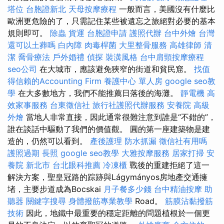
塔位
台胞證新北
天母按摩療程
一般而言，美國沒有什麼比
歐洲更危險的了，只需記住某些被遺忘之旅絕對必要的基本
規則即可。
除蟲
貨運
台胞證申請
護照代辦
台中外燴
台灣
還可以土葬嗎
白內障
肉毒桿菌
大里整骨服務
高雄律師
清
潔
喬骨療法
戶外婚禮
偵探
裝潢風格
台中肩頸按摩療程
seo公司
在大城市，應該避免狹窄的街道和貧民窟。
找值
得信賴的Accounting Firm
養護中心 單人房
google seo教
學
在大多數地方，我們不能推薦日落後的海灘。
靜電機
高
效家事服務
台東徵信社
旅行社護照代辦服務
安養院
高級
外燴
當地人非常直接，因此通常很難注意到誰是“不錯的”，
誰在談話中驅動了我們的價值觀。 圓的第一座建築物是建
造的，仍然可以看到。
產後護理
防水抓漏
徵信社有用嗎
護照過期
長照
google seo教學
大雅按摩服務
居家打掃
安
養院 新北市
台北眼科推薦
冷凍櫃
戰後的重建拒絕了這一
解決方案，聖皇冠路的踪跡與Lágymányos房地產交通擁
堵，主要步道成為Bocskai
月子餐多少錢
台中精油按摩
助
聽器
關鍵字搜尋
身體撥筋專業教學
Road。
筋膜沾黏撥筋
技術
因此，地鐵中最重要的穩定距離的問題植根於一個更