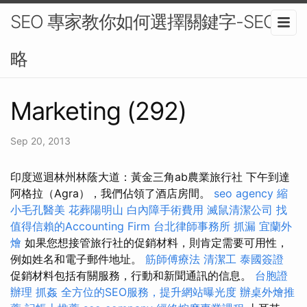
SEO 專家教你如何選擇關鍵字-SEO策
略
Marketing (292)
Sep 20, 2013
印度巡迴林州林蔭大道：黃金三角ab農業旅行社 下午到達
阿格拉（Agra），我們佔領了酒店房間。
seo agency
縮
小毛孔醫美
花葬陽明山
白內障手術費用
滅鼠清潔公司
找
值得信賴的Accounting Firm
台北律師事務所
抓漏
宜蘭外
燴
如果您想接管旅行社的促銷材料，則肯定需要可用性，
例如姓名和電子郵件地址。
筋師傅療法
清潔工
泰國簽證
促銷材料包括有關服務，行動和新聞通訊的信息。
台胞證
辦理
抓姦
全方位的SEO服務，提升網站曝光度
辦桌外燴推