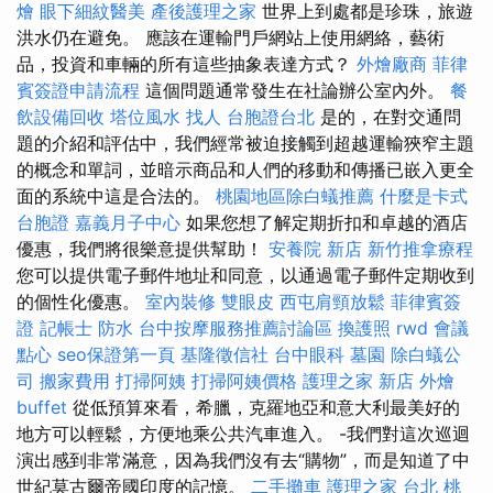
燴
眼下細紋醫美
產後護理之家
世界上到處都是珍珠，旅遊
洪水仍在避免。 應該在運輸門戶網站上使用網絡，藝術
品，投資和車輛的所有這些抽象表達方式？
外燴廠商
菲律
賓簽證申請流程
這個問題通常發生在社論辦公室內外。
餐
飲設備回收
塔位風水
找人
台胞證台北
是的，在對交通問
題的介紹和評估中，我們經常被迫接觸到超越運輸狹窄主題
的概念和單詞，並暗示商品和人們的移動和傳播已嵌入更全
面的系統中這是合法的。
桃園地區除白蟻推薦
什麼是卡式
台胞證
嘉義月子中心
如果您想了解定期折扣和卓越的酒店
優惠，我們將很樂意提供幫助！
安養院 新店
新竹推拿療程
您可以提供電子郵件地址和同意，以通過電子郵件定期收到
的個性化優惠。
室內裝修
雙眼皮
西屯肩頸放鬆
菲律賓簽
證
記帳士
防水
台中按摩服務推薦討論區
換護照
rwd
會議
點心
seo保證第一頁
基隆徵信社
台中眼科
墓園
除白蟻公
司
搬家費用
打掃阿姨
打掃阿姨價格
護理之家 新店
外燴
buffet
從低預算來看，希臘，克羅地亞和意大利最美好的
地方可以輕鬆，方便地乘公共汽車進入。 -我們對這次巡迴
演出感到非常滿意，因為我們沒有去“購物”，而是知道了中
世紀莫古爾帝國印度的記憶。
二手攤車
護理之家 台北
桃