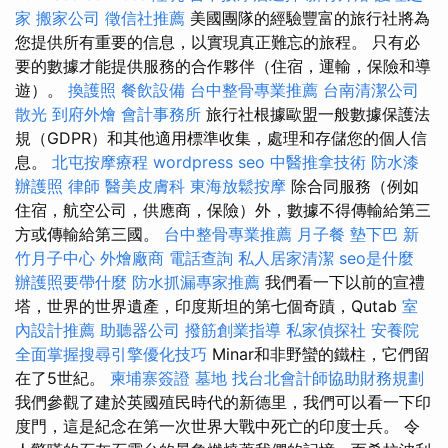
家
搬家公司
徵信社推薦
美國團隊的經驗豐富的旅行社將為
您提供所有重要的信息，以實現真正難忘的旅程。 只有必
要的數據才能提供服務的合作夥伴（住宿，運輸，保險和導
遊）。
換護照
餐飲設備
台中整骨專業推薦
台南清潔公司
散光
到府外燴
會計事務所
旅行社根據歐盟一般數據保護法
規（GDPR）和其他適用標準收集，處理和存儲您的個人信
息。
北屯按摩療程
wordpress seo
中醫推拿技術
防水漆
辦護照
律師
醫美皮膚科
東海放鬆按摩
除合同服務（例如
住宿，航空公司，供應商，保險）外，數據不得傳輸給第三
方或傳輸給第三國。
台中整骨專業推薦
月子餐
墊下巴
新
竹月子中心
外燴廠商
電話查詢
私人居家清潔
seo是什麼
辦護照要帶什麼
防水抓漏專家推薦
我們看一下以前的宣禮
塔，世界的世界遺產，印度斯坦的第七個奇蹟，Qutab
室
內設計推薦
助聽器公司
撥筋創業指導
私家偵探社
安養院
全面掌握搜尋引擎優化技巧
Minar和非野蠻的鐵柱，它們留
在了5世紀。
柬埔寨簽證
墓地
找台北會計師協助財務規劃
我們參觀了建於英國殖民時代的新德里，我們可以看一下印
度門，這是紀念在第一次世界大戰中死亡的印度士兵。 令