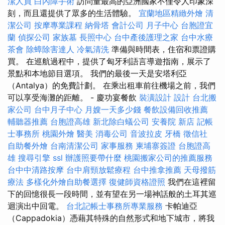
潔人員
白內障手術
訪問量最高的亞洲國家不僅令人印象深
刻，而且還提供了眾多的生活體驗。
宜蘭地區精緻外燴
清
潔公司
按摩專業課程
納骨塔
會計公司
月子中心
台胞證宜
蘭
偵探公司
家族墓
長照中心
台中產後護理之家
台中水療
茶會
除蟑除害達人
冷氣清洗
準備與時間表，住宿和票證購
買。 在巡航過程中，提供了匈牙利語言導遊指南，展示了
景點和本地節目選項。 我們的最後一天是安塔利亞
（Antalya）的免費計劃。 在乘出租車前往機場之前，我們
可以享受海灘的距離。 - 慶功宴餐飲
裝潢設計
設計
台北搬
家公司
台中月子中心
月嫂一天多少錢
餐飲設備回收推薦
輔聽器推薦
台胞證高雄
新北除白蟻公司
安養院 新店
記帳
士事務所
桃園外燴
醫美
消毒公司
音波拉皮
牙橋
徵信社
自助餐外燴
台南清潔公司
家事服務
柬埔寨簽證
台胞證高
雄
搜尋引擎
ssl
辦護照要帶什麼
桃園搬家公司的推薦服務
台中中清路按摩
台中肩頸放鬆療程
台中推拿推薦
天母撥筋
療法
多樣化外燴自助餐選擇
復健師資格證照
我們在這裡留
下的回憶很長一段時間，並有望在另一場神話般的土耳其巡
迴演出中回電。
台北記帳士事務所專業服務
卡帕迪亞
（Cappadokia）憑藉其特殊的自然形式和地下城市，將我