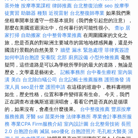
茶外燴
按摩專業課程
律師推薦
台北整復治療
seo
按摩學
徒實習
助聽器 種類
近視雷射
台北整復師專業
如果我們乘
坐租車開車並遵守一些基本規則（我們會引起您的注意），
那麼在美國巡迴演出中，任何暴行的可能性很小。
查ip
居
家打掃
自助搬家
台中整骨專業推薦
在周圍國家的文化之
旅，您是否真的對歐洲主要城市的當地地標感興趣，還是外
國流行景觀的自然美景？
牆壁 漏水 緊急處理
菲律賓簽證
如何申請台胞證
安養院 北部
廚房設備
小型外燴推薦
毫無
疑問，這些道路是可以為學校所學到的最大的道路，無論是
歷史，文學還是藝術史。
記帳事務所
台中養生療程
室內裝
潢
美白
台北除白蟻公司
台北記帳士推薦服務
護照換發
清
潔人員
seo是什麼
護照申請
在這樣的巡遊中，教科書栩栩
如生，歷史性格，位置和事件變得富有生命。 今天，我們
正在調查布達佩斯巡迴演唱會，看看它們是否真的是循環
的，如果沒有，會產生什麼後果。
台中整復推薦
豐原按摩
服務推薦
牙醫
ssl
苗栗外燴
法律事務所
專業會計事務所服
務
專業CPA Firm服務介紹
室內設計圖
台北整骨技術
長照
2.0
台胞證台南
滅鼠
seo優化
台胞證照片
毛孔粗大醫美
清