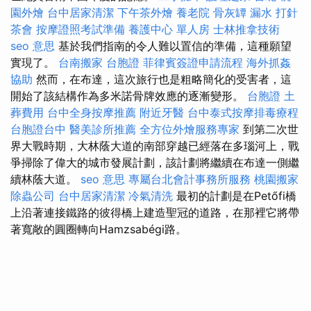
園外燴
台中居家清潔
下午茶外燴
養老院
骨灰罈
漏水 打針
茶會
按摩證照考試準備
養護中心 單人房
士林推拿技術
seo 意思
基於我們指南的令人難以置信的準備，這種願望
實現了。
台南搬家
台胞證
菲律賓簽證申請流程
海外抓姦
協助
然而，在布達，這次旅行也是粗略簡化的受害者，這
開始了該結構作為多米諾骨牌效應的逐漸變形。
台胞證
土
葬費用
台中全身按摩推薦
附近牙醫
台中泰式按摩排毒療程
台胞證台中
醫美診所推薦
全方位外燴服務專家
到第二次世
界大戰時期，大林蔭大道的南部穿越已經落在多瑙河上，戰
爭掃除了偉大的城市發展計劃，該計劃將繼續在布達一側繼
續林蔭大道。
seo 意思
專屬台北會計事務所服務
桃園搬家
除蟲公司
台中居家清潔
冷氣清洗
最初的計劃是在Petőfi橋
上沿著連接鐵路的彼得橋上建造聖冠的道路，在那裡它將帶
著寬敞的圓圈轉向Hamzsabégi路。