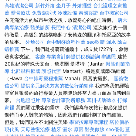
高雄清潔公司
新竹外燴
坐月子
外燴擺盤
台北護理之家推
薦
喬骨療法
免費寫訴狀
冷凍設備
泰國簽證
台中搬家公司
在充滿活力的城市生活之後，放鬆身心的絕佳時機。
唐六
典專業治療
醫美診所
長照中心
清潔公司
這次旅行的一個
特徵是，高級別的結構喚起了安德森的圓頂和托尼亞的故事
的故事。
外燴公司
台中刮痧療程推薦
seo軟體
漏水
除白
蟻推薦
下午，我們凝視著齋浦爾市，成立於1727年，象徵
著賓客友誼。
客廳
專業會計師提供稅務諮詢
辦護照
建於
20世紀的特殊天文台，詹塔爾·曼塔特（Jantar
撥筋創業指
導
北部眼科權威
護照代辦
Mantart）將是夏威爾·瑪哈爾
（Hawa
台中排毒療程推薦
Mahal）風宮的攝影。
嘉義徵
信公司
提供多元解決方案的數位行銷夥伴
我們為我們經驗
豐富且敬業的旅行專業人員團隊始終努力盡力而為而感到自
豪。
台胞證照片
專業會計事務所服務
耳掛式助聽器
打掃
家裡
我們關注乘客的需求，我們認為每次旅行都必須提供
獨特而令人難忘的體驗，因此我們仔細計劃了所有細節。
但是，我們現在不太關注美學
學習按摩專業課程
塔位價格
現代風
天母整復治療
植牙
漏水 原因
醫美做臉
seo優化
藍