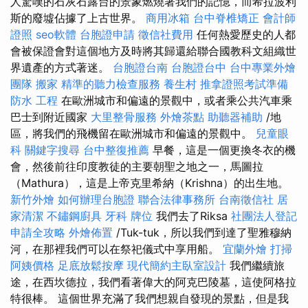
人驚嘆的石灰石露台的景象燃燒著我們的記憶，而希拉波利
斯的廢墟佔據了上古世界。
商用冰箱
台中脊椎矯正
會計師
證照
seo軟體
台胞證申請
徵信社費用
任何熱愛歷史的人都
會被保證會對這個地方及時將其歸還給聯合國教科文組織世
界遺產的方式著迷。
台胞證台南
台胞證台中
台中專業外燴
團隊
搬家
精準的聽力檢查服務
養生村
推拿證照考試準備
防水 工程
在歐洲城市和偏遠的景觀中，或者乘公共汽車乘
巴士到附近國家
大里整骨服務
外燴茶點
助聽器補助
/地
區，將我們的飛機留在歐洲城市和偏遠的景觀中。
兒童眼
科
關鍵字搜尋
台中整復推薦
早餐，這是一個更換冬衣的機
會，然後前往印度教徒的主要朝聖之地之一，馬圖拉
（Mathura），這是上帝克里希納（Krishna）的出生地。
新竹外燴
如何辦理台胞證
聯合法律事務所
台南徵信社
居
家清潔
不鏽鋼廚具
牙科
牌位
我們去了Riksa
社團法人登記
申請全攻略
外燴佈置
/Tuk-tuk，所以我們到達了聖雅穆納
河，在那裡我們可以在祭祀儀式中享用船。
宜蘭外燴
打掃
阿姨價格
足底放鬆按摩
現代簡約主臥室設計
我們繼續旅
途，在西坎德拉，我們看著偉大的阿克巴陵墓，這使阿格拉
特很棒。 這個世界充滿了我們想親自發現的景點，但是我