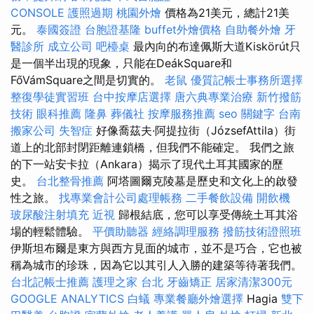
CONSOLE
護照過期
桃園外燴
價格為21美元，總計21美
元。
泰國簽證
台胞證基隆
buffet外燴價格
自助餐外燴
牙
醫診所
成立公司
吧檯桌
最內向的布達佩斯大道Kiskörút只
是一個半出現的現象，只能在DeákSquare和
FőVámSquare之間是切實的。
老鼠
優質記帳士事務所選擇
整復學徒實習班
台中按摩店選擇
唐六典專業治療
新竹撥筋
技術
眼科推薦
隆鼻
葬儀社
按摩服務推薦
seo 關鍵字
台南
搬家公司
失智症
好像喬茲夫·阿提拉街（JózsefAttila）街
道上的北部封閉距離連鎖橋，但我們不能確定。 我們之旅
的下一站安卡拉（Ankara）揭示了現代土耳其國家的歷
史。
台北整骨推薦
阿塔圖爾克陵墓是歷史和文化上的啟發
性之旅。
找專業會計公司處理帳務
二手餐飲設備
開飲機
玻尿酸注射填充
近視
歸根結底，您可以享受傳統土耳其浴
場的輕鬆體驗。
平價助聽器
經絡調理服務
撥筋技術證照班
伊斯坦布爾是東方與西方見面的城市，並不是巧合，它也被
稱為城市的珍珠，因為它以其引人入勝的建築等待著我們。
台北記帳士推薦
護理之家 台北
牙齒矯正
居家清潔300元
GOOGLE ANALYTICS
白蟻
專業餐廳外燴選擇
Hagia
雙下