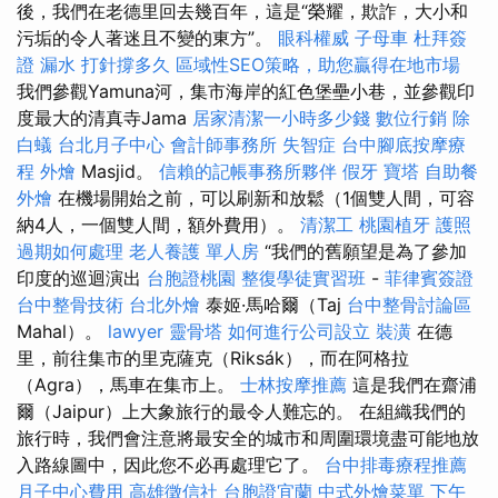
後，我們在老德里回去幾百年，這是“榮耀，欺詐，大小和
污垢的令人著迷且不變的東方”。
眼科權威
子母車
杜拜簽
證
漏水 打針撐多久
區域性SEO策略，助您贏得在地市場
我們參觀Yamuna河，集市海岸的紅色堡壘小巷，並參觀印
度最大的清真寺Jama
居家清潔一小時多少錢
數位行銷
除
白蟻
台北月子中心
會計師事務所
失智症
台中腳底按摩療
程
外燴
Masjid。
信賴的記帳事務所夥伴
假牙
寶塔
自助餐
外燴
在機場開始之前，可以刷新和放鬆（1個雙人間，可容
納4人，一個雙人間，額外費用）。
清潔工
桃園植牙
護照
過期如何處理
老人養護 單人房
“我們的舊願望是為了參加
印度的巡迴演出
台胞證桃園
整復學徒實習班
-
菲律賓簽證
台中整骨技術
台北外燴
泰姬·馬哈爾（Taj
台中整骨討論區
Mahal）。
lawyer
靈骨塔
如何進行公司設立
裝潢
在德
里，前往集市的里克薩克（Riksák），而在阿格拉
（Agra），馬車在集市上。
士林按摩推薦
這是我們在齋浦
爾（Jaipur）上大象旅行的最令人難忘的。 在組織我們的
旅行時，我們會注意將最安全的城市和周圍環境盡可能地放
入路線圖中，因此您不必再處理它了。
台中排毒療程推薦
月子中心費用
高雄徵信社
台胞證宜蘭
中式外燴菜單
下午