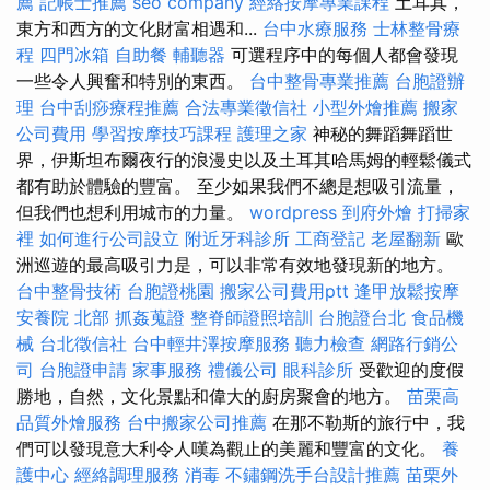
薦
記帳士推薦
seo company
經絡按摩專業課程
土耳其，
東方和西方的文化財富相遇和...
台中水療服務
士林整骨療
程
四門冰箱
自助餐
輔聽器
可選程序中的每個人都會發現
一些令人興奮和特別的東西。
台中整骨專業推薦
台胞證辦
理
台中刮痧療程推薦
合法專業徵信社
小型外燴推薦
搬家
公司費用
學習按摩技巧課程
護理之家
神秘的舞蹈舞蹈世
界，伊斯坦布爾夜行的浪漫史以及土耳其哈馬姆的輕鬆儀式
都有助於體驗的豐富。 至少如果我們不總是想吸引流量，
但我們也想利用城市的力量。
wordpress
到府外燴
打掃家
裡
如何進行公司設立
附近牙科診所
工商登記
老屋翻新
歐
洲巡遊的最高吸引力是，可以非常有效地發現新的地方。
台中整骨技術
台胞證桃園
搬家公司費用ptt
逢甲放鬆按摩
安養院 北部
抓姦蒐證
整脊師證照培訓
台胞證台北
食品機
械
台北徵信社
台中輕井澤按摩服務
聽力檢查
網路行銷公
司
台胞證申請
家事服務
禮儀公司
眼科診所
受歡迎的度假
勝地，自然，文化景點和偉大的廚房聚會的地方。
苗栗高
品質外燴服務
台中搬家公司推薦
在那不勒斯的旅行中，我
們可以發現意大利令人嘆為觀止的美麗和豐富的文化。
養
護中心
經絡調理服務
消毒
不鏽鋼洗手台設計推薦
苗栗外