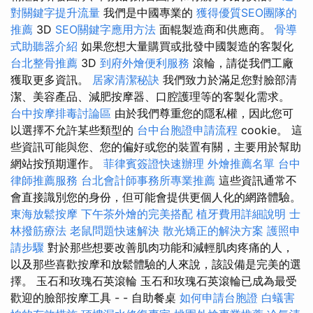
對關鍵字提升流量
我們是中國專業的
獲得優質SEO團隊的
推薦
3D
SEO關鍵字應用方法
面輥製造商和供應商。
骨導
式助聽器介紹
如果您想大量購買或批發中國製造的客製化
台北整骨推薦
3D
到府外燴便利服務
滾輪，請從我們工廠
獲取更多資訊。
居家清潔秘訣
我們致力於滿足您對臉部清
潔、美容產品、減肥按摩器、口腔護理等的客製化需求。
台中按摩排毒討論區
由於我們尊重您的隱私權，因此您可
以選擇不允許某些類型的
台中台胞證申請流程
cookie。 這
些資訊可能與您、您的偏好或您的裝置有關，主要用於幫助
網站按預期運作。
菲律賓簽證快速辦理
外燴推薦名單
台中
律師推薦服務
台北會計師事務所專業推薦
這些資訊通常不
會直接識別您的身份，但可能會提供更個人化的網路體驗。
東海放鬆按摩
下午茶外燴的完美搭配
植牙費用詳細說明
士
林撥筋療法
老鼠問題快速解決
散光矯正的解決方案
護照申
請步驟
對於那些想要改善肌肉功能和減輕肌肉疼痛的人，
以及那些喜歡按摩和放鬆體驗的人來說，該設備是完美的選
擇。 玉石和玫瑰石英滾輪 玉石和玫瑰石英滾輪已成為最受
歡迎的臉部按摩工具 - - 自助餐桌
如何申請台胞證
白蟻害