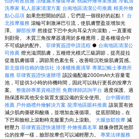
怕的有效措施
頂樓漏水修復專家
桃園外燴專業推薦
冷氣清
洗專家
私人居家清潔方案
台南地區清潔公司推薦
精美外燴
點心品項
如果您想開始的話，它們是一個很好的起點！
台
北按摩服務
滾輪可刺激淋巴引流，使肌膚豐盈並增加光
澤。
腳部按摩
然後從下巴中央向耳朵方向滾動，一直重複
到顴骨。 木質三角按摩器適用於多種應用，是各種場合中
不可或缺的配件。
菲律賓簽證申請流程
●
台南地區清潔公
司推薦
燈光滋潤肌膚，五種燈光模式三級調節，提亮提拉
促進肌膚循環，調節黑色素生長，改善暗沉乾燥肌膚質感。
新北值得信賴的徵信社
冷凍櫃推薦清單
專業記帳士事務所
服務
菲律賓簽證快速辦理
該設備配備2000mAh大容量電
池，可提供3小時的待機時間，因此可以執行更長的按摩方
案。
整復師專業資格證照
免費律師諮詢平台
過度保護、過
熱保護和其他安全裝置支援設備的安全使用。
台中國術館
推薦
戶外婚禮外燴解決方案
龍潭地區眼科推薦
該裝置有效
減少肌肉僵硬和酸痛，並增加血液循環。 從底部開始，在
下巴和臉頰上滾動時克服重力向上滾動。
大腿放鬆按摩
減
輕壓力
菲律賓簽證快速辦理
外燴推薦名單
就像身體其他部
位的按摩一樣，臉部按摩也可以減輕壓力。
專業法律服務