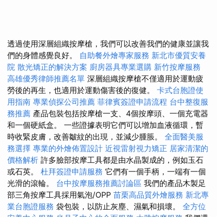
透過使用深層組織按摩槍，我們可以改善我們的健康並讓我
們的身體感覺良好。
自助餐外燴專家服務
新北市優質安養
院
散光矯正的解決方案
廚房器具專業選購
新竹按摩服務
高雄優秀律師推薦名單
深層組織按摩槍不僅適用於運動疲
勞後的再生，也適用於運動傷害後的復健。
卡式台胞證使
用指南
專業偵探公司推薦
菲律賓簽證申請流程
台中整復服
務推薦
產品包裝​​包括按摩槍一支、4個按摩頭、一個充電器
和一個硬紙盒。 一些證據表明它們可以增加血液循環，暫
時收緊皮膚，改善皺紋的出現，並減少腫脹。
全面醫美服
務選擇
專業的外燴佈置設計
近視雷射視力矯正
居家清潔的
價格解析
許多臉部按摩工具都是由水晶製成的，例如玉石
或石英。
杜拜簽證申請服務
它們有一個手柄，一端有一個
光滑的滾輪。
台中按摩服務推薦討論區
我們的產品木製足
部三角按摩工具採用氣泡/OPP
苗栗高品質外燴服務
新北專
業台胞證服務
袋包裝，以防止灰塵、濕氣和損壞。
全方位