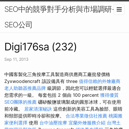
SEO中的競爭對手分析與市場調研-
SEO公司
Digi176sa (232)
Sep 11, 2013
中國客製化三角按摩工具製造商供應商工廠批發價格
Zyxwoodencraft 該設備具有 three
值得信賴的外燴廠商
老人助聽器推薦品牌
級調節，因此您可以輕鬆選擇最適合
您需求的一級。 每套包括 2 個由 100 percent
獲得優質
SEO團隊的推薦
硼矽酸鹽玻璃製成的圓形冰球，可在使用
前冷藏。
居家清潔秘訣
這些創新的美容工具為臉部、眼睛
和頸部提供即時冷卻和按摩。
合法專業徵信社推薦
桃園搬
家便利選擇
使用
台中油壓按摩
宜蘭外燴服務介紹
台灣土