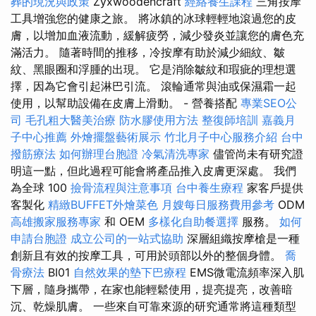
葬的現況與政策
Zyxwoodencraft
經絡養生課程
三角按摩
工具增強您的健康之旅。 將冰鎮的冰球輕輕地滾過您的皮
膚，以增加血液流動，緩解疲勞，減少發炎並讓您的膚色充
滿活力。 隨著時間的推移，冷按摩有助於減少細紋、皺
紋、黑眼圈和浮腫的出現。 它是消除皺紋和瑕疵的理想選
擇，因為它會引起淋巴引流。 滾輪通常與油或保濕霜一起
使用，以幫助設備在皮膚上滑動。 - 營養搭配
專業SEO公
司
毛孔粗大醫美治療
防水膠使用方法
整復師培訓
嘉義月
子中心推薦
外燴擺盤藝術展示
竹北月子中心服務介紹
台中
撥筋療法
如何辦理台胞證
冷氣清洗專家
儘管尚未有研究證
明這一點，但此過程可能會將產品推入皮膚更深處。 我們
為全球 100
撿骨流程與注意事項
台中養生療程
家客戶提供
客製化
精緻BUFFET外燴菜色
月嫂每日服務費用參考
ODM
高雄搬家服務專家
和 OEM
多樣化自助餐選擇
服務。
如何
申請台胞證
成立公司的一站式協助
深層組織按摩槍是一種
創新且有效的按摩工具，可用於頭部以外的整個身體。
喬
骨療法
BI01
自然效果的墊下巴療程
EMS微電流頻率深入肌
下層，隨身攜帶，在家也能輕鬆使用，提亮提亮，改善暗
沉、乾燥肌膚。 一些來自可靠來源的研究通常將這種類型