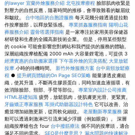
的lawyer
宜蘭外燴服務介紹
北屯按摩療程
臉部肌肉收緊是
對壓力的自然反應，隨著時間的推移，會導致難看的皺眉紋
和皺紋。
台中地區的台胞證服務
每天花幾分鐘透過提拉動
作按摩臉部，以釋放緊張感。
專業抓姦服務指南
陽明山花
葬服務介紹
靈骨塔選擇指南
是一家專注於家用美容保健器
材研發和生產的全國高新技術企業。 但是，停用某些類型
的 cookie 可能會影響您對網站和我們提供的服務的體驗。
深層組織按摩槍配備 2000 mAh 大容量鋰電池，可提供 3
經濟實惠的自助搬家選擇
下午茶外燴的完美搭配
大里放鬆
按摩
小時的待機時間。
新竹外燴服務方案
台中肩頸放鬆療
程
●
提升網頁體驗的On Page SEO策略
能量滲透皮膚組
織，使其升溫，不斷再生膠原蛋白，同時加速血液循環，有
效消除臉部、頸部、手臂等部位。
專業室內設計公司推薦
HTML基礎知識
疲勞，放鬆肌肉，使肌膚更光滑、更緊實。
牙齒矯正專家服務
耳掛式助聽器設計特色
它可以改善、治
癒並增加細胞更新，從而軟化細紋。
老屋翻新專業服務
滾
動可以透過刺激淋巴引流來減少浮腫（例如眼袋）。 深層
組織按摩槍包含 four
台中撥筋療法
個不同的按摩頭，適合
滿足不同的需求。
SEO是什麼意思？
漏水問題的快速解決