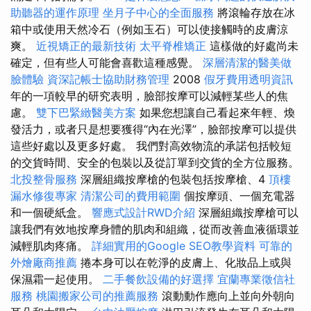
助聽器的運作原理
坐月子中心的全面服務
將滾輪存放在冰
箱中或使用天然冷石（例如玉石）可以使接觸時的皮膚涼
爽。
近視矯正的最新技術
太平脊椎矯正
這樣做的好處尚未
確定，但有些人可能會喜歡這種感覺。
深層清潔的醫美做
臉體驗
資深記帳士協助財務管理
2008
假牙費用透明資訊
年的一項較早的研究表明，臉部按摩可以減輕某些人的焦
慮。
雙下巴緊緻醫美方案
如果您想讓自己看起來年輕、煥
發活力，或者只是想要獲得“內在光澤”，臉部按摩可以提供
這些好處以及更多好處。 我們對高效物流的承諾包括較短
的交貨時間、安全的包裝以及從訂單到交貨的全方位服務。
北投整骨服務
深層組織按摩槍的包裝包括按摩槍、4
頂樓
漏水修復專家
清潔公司的費用範圍
個按摩頭、一個充電器
和一個硬紙盒。
響應式設計RWD介紹
深層組織按摩槍可以
讓我們有效地按摩身體的肌肉和組織，從而改善血液循環並
減輕肌肉疼痛。
詳細實用的Google SEO教學資料
可靠的
外燴廠商推薦
捲本身可以在乾淨的皮膚上、化妝品上或與
保濕霜一起使用。
二手餐飲設備的好選擇
宜蘭專業徵信社
服務
桃園搬家公司的推薦服務
滾動動作應向上並向外朝向