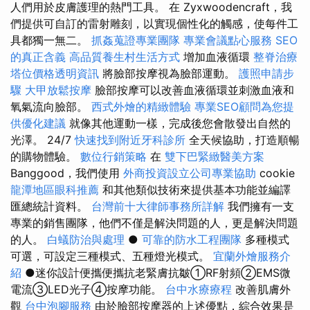
人們用於皮膚護理的熱門工具。 在 Zyxwoodencraft，我
們提供可自訂的雷射雕刻，以實現個性化的觸感，使每件工
具都獨一無二。
抓姦蒐證專業團隊
專業會議點心服務
SEO
的真正含義
高品質養生村生活方式
增加血液循環
整脊治療
塔位價格透明資訊
將臉部按摩視為臉部運動。
護照申請步
驟
大甲放鬆按摩
臉部按摩可以改善血液循環並刺激血液和
氧氣流向臉部。
西式外燴的精緻體驗
專業SEO顧問為您提
供優化建議
就像其他運動一樣，完成後您會散發出自然的
光澤。 24/7
快速找到附近牙科診所
全天候協助，打造順暢
的購物體驗。
數位行銷策略
在
雙下巴緊緻醫美方案
Banggood，我們使用
外商投資設立公司專業協助
cookie
龍潭地區眼科推薦
和其他類似技術來提供基本功能並編譯
匯總統計資料。
台灣前十大律師事務所詳解
我們擁有一支
專業的銷售團隊，他們不僅是解決問題的人，更是解決問題
的人。
白蟻防治與處理
●
可靠的防水工程團隊
多種模式
可選，可設定三種模式、五種燈光模式。
宜蘭外燴服務介
紹
●迷你設計便攜便攜抗老緊膚抗皺①RF射頻②EMS微
電流③LED光子④按摩功能。
台中水療療程
改善肌膚外
觀
台中泡腳服務
由於臉部按摩器的上述優點，綜合效果是