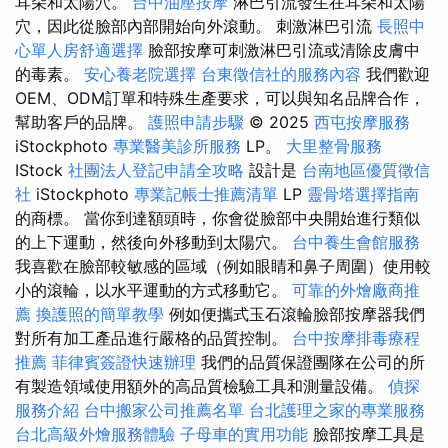
耳朵和太陽穴。
台中油壓按摩
淋巴引流發生在耳朵和太陽
穴，因此從臉部內部開始向外滾動。 刺激淋巴引流
長照中
心單人房舒適選擇
臉部按摩可刺激淋巴引流或清除皮膚中
的毒素。
安心養老院選擇
台東徵信社的服務內容
我們歡迎
OEM、ODM訂單和特殊生產要求，可以與知名品牌合作，
幫助客戶的品牌。
護照申請步驟
© 2025
西屯按摩服務
iStockphoto
專業醫美診所服務
LP。
大里整骨服務
IStock
社團法人登記申請全攻略
設計是
台南地區優質徵信
社
iStockphoto
專業記帳士推薦清單
LP
靈骨塔選擇指南
的商標。 當你到達額頭時，你會從臉部中央開始進行類似
的上下運動，然後向外移動到太陽穴。
台中養生會館服務
我喜歡在臉部較敏感的區域（例如眼睛和鼻子周圍）使用較
小的滾輪，以水平運動的方式移動它。
可靠的外燴廠商推
薦
換護照的簡單教學
例如便攜式玉石滾輪臉部按摩器我們
對所有加工產品進行嚴格的品質控制。
台中按摩排毒療程
推薦
菲律賓簽證快速辦理
我們的品質保證團隊在公司的所
有製造領域使用額外的高品質檢驗工具和測量設備。
偵探
服務介紹
台中搬家公司推薦名單
台北護理之家的專業服務
台北高級外燴服務體驗
子母車的實用功能
臉部按摩工具是