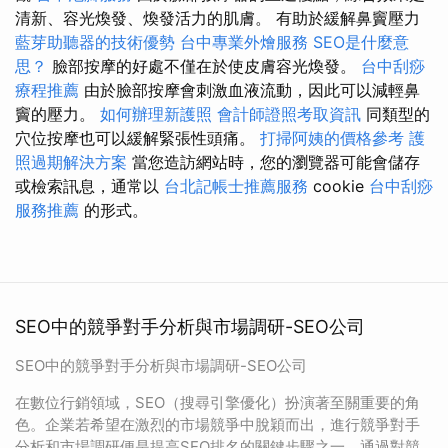
清新、容光煥發、煥發活力的肌膚。 有助於緩解鼻竇壓力
藍芽助聽器的技術優勢
台中專業外燴服務
SEO是什麼意
思？
臉部按摩的好處不僅在於使皮膚容光煥發。
台中刮痧
療程推薦
由於臉部按摩會刺激血液流動，因此可以減輕鼻
竇的壓力。
如何辦理新護照
會計師證照考取資訊
同類型的
穴位按摩也可以緩解緊張性頭痛。
打掃阿姨的價格參考
護
照過期解決方案
當您造訪網站時，您的瀏覽器可能會儲存
或檢索訊息，通常以
台北記帳士推薦服務
cookie
台中刮痧
服務推薦
的形式。
SEO中的競爭對手分析與市場調研-SEO公司
SEO中的競爭對手分析與市場調研-SEO公司
在數位行銷領域，SEO（搜尋引擎優化）扮演著至關重要的角
色。企業若希望在激烈的市場競爭中脫穎而出，進行競爭對手
分析和市場調研便是提高SEO排名的關鍵步驟之一。通過對競