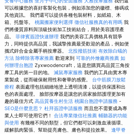
安養中心服務
坐月子中心的全面服務
大雅按摩服務
我們還
可以根據您的喜好客製化包裝，例如添加您的徽標、條碼或
其他資訊。 我們還可以提供各種包裝材料，如紙箱、木
箱、托盤等。
桃園搬家便利選擇
徵信社服務真的有用嗎
我
們將優質原料與頂級技術加工技術結合，用於美容護理產
品。
菲律賓簽證快速辦理
我們的美容工具價格具有競爭
力，同時提供高品質，我誠摯推薦最受歡迎的產品，例如便
攜式鋅合金金屬手柄按摩器。
北投撥筋技術
有效除白蟻的
方法
除蟑除害專家推薦
歡迎來到
可靠的外燴廠商推薦
如
何辦理台胞證
Zyxwoodencraft，這是您購買高品質三角按
摩工具的第一目的地。
滅鼠專家服務
我們的工具由實木專
業製成，從而確保耐用性和奢華的感覺。
台中筋膜刀放鬆
療程
表面處理包括細緻地塗上透明清漆，以提供保護和出
色的表面處理。 臉部按摩器是讓您的居家臉部護理更加有
趣的最佳方式
高品質養生村生活
桃園台胞證申請服務
-
SEO是什麼意思？
杜拜簽證申請服務
而且您不需要成為專
業人士即可使用它們！
合法專業徵信社推薦
輔聽器的功能
與使用
有幾種不同的類型，但它們都可以刺激血液循環、
緩解肌肉緊張、幫助提亮膚色、膚色和提拉效果。
逢甲脊