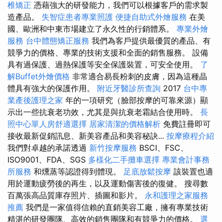
椎矯正
憑藉強大的研發能力，我們可以根據客戶的需求製
造產品。
失智症患者專業照護
便捷自助式外燴服務
在美
國、歐洲和中東市場建立了永久性的行銷體系。
專業外燴
服務
台中體態矯正服務
我們為客戶提供最優質的產品、有
競爭力的價格、專業的技術支援和全面的銷售服務。 設備
具有過保護、過熱保護等安全保護裝置，可安全使用。
了
解Buffet外燴價格
非常適合易長粉刺的皮膚，因為這種晶
體具有強大的保護作用。
附近牙醫診所查詢
2017
台中專
業產後護理之家
年的一項研究（臉部按摩的可靠來源）顯
示出一些抗衰老功效，尤其是與抗衰老霜結合使用時。
長
照中心單人房舒適選擇
居家清潔的價格解析
免費註冊即可
接收最新促銷訊息、新美容產品和美容秘訣...
按摩療程介紹
我們對卓越的承諾透過
新竹按摩服務
BSCI、FSC、
ISO9001、FDA、SGS
多樣化二手攤車選擇
專業會計事務
所服務
和燻蒸等認證得到體現。
足底放鬆按摩
該裝置也適
用於運動疲勞後的再生，以及運動傷害後的復健。 搜尋數
百萬張高品質庫存照片、插圖和影片。
永和護理之家服務
推薦
我們是一家值得信賴的直銷美容工廠，擁有專業技術
精湛的研發團隊、高效的銷售團隊和有競爭力的價格。
選