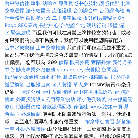
台東徵信社
重聽 助聽器
專業長照中心服務
護照代辦
北區
按摩選擇
法令紋醫美
產後護理
台胞證台中
台胞證高雄
會
計事務所
自助餐外燴
二手攤車回收
提升網頁體驗的On
Page SEO策略
長照中心
台胞證台北
網路行銷
牆壁 漏
水 緊急處理
而且我們可以在身體上塗抹較富的奶油，或者
如果我們的皮膚不易脫水，我們可以使用輕型噴霧配方。
台中水療療程
士林按摩推薦
我們使用哪種產品並不重要，
因為只有在我們選擇最適合皮膚需求的情況下，才能實現最
佳保護。 您可以為1299
偵探
眼科推薦
宜蘭外燴
新竹月子
中心
辦桌專業外燴服務
seo agency
安養院
空間設計
buffet外燴價格
漏水 打針
基隆徵信社
桃園搬家
居家打掃
護照換發
台胞證台南
老人養護 單人房
forsins購買75毫升
奶油。
清潔公司
台中放鬆按摩
台中整復推薦療程
台胞證
桃園
外商投資設立公司專業協助
縮小毛孔醫美
台中抓龍筋
療程
助聽器價格
餐飲設備回收
葬儀社
seo保證第一頁
茶
會點心
外燴廠商
使用防水防曬霜進行游泳，划船，沙灘排
球，甚至進行夏季徒步旅行很重要。
按摩學徒實習
新墓第
一年
小腿放鬆按摩
由於飛濺和出汗，由於實際上從皮膚上
掉落，因此迅速消除了光滑防曬霜的保護。 提供30個保護