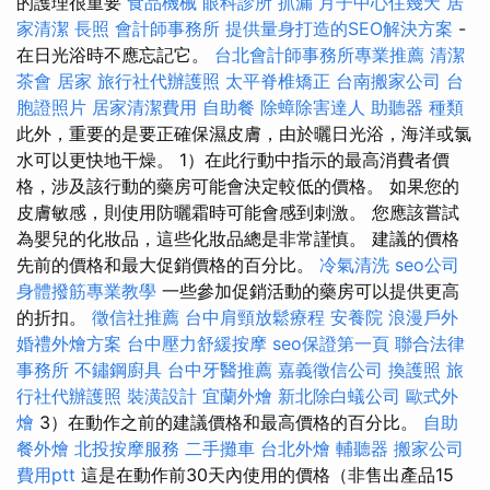
的護理很重要
食品機械
眼科診所
抓漏
月子中心住幾天
居
家清潔
長照
會計師事務所
提供量身打造的SEO解決方案
-
在日光浴時不應忘記它。
台北會計師事務所專業推薦
清潔
茶會
居家
旅行社代辦護照
太平脊椎矯正
台南搬家公司
台
胞證照片
居家清潔費用
自助餐
除蟑除害達人
助聽器 種類
此外，重要的是要正確保濕皮膚，由於曬日光浴，海洋或氯
水可以更快地干燥。 1）在此行動中指示的最高消費者價
格，涉及該行動的藥房可能會決定較低的價格。 如果您的
皮膚敏感，則使用防曬霜時可能會感到刺激。 您應該嘗試
為嬰兒的化妝品，這些化妝品總是非常謹慎。 建議的價格
先前的價格和最大促銷價格的百分比。
冷氣清洗
seo公司
身體撥筋專業教學
一些參加促銷活動的藥房可以提供更高
的折扣。
徵信社推薦
台中肩頸放鬆療程
安養院
浪漫戶外
婚禮外燴方案
台中壓力舒緩按摩
seo保證第一頁
聯合法律
事務所
不鏽鋼廚具
台中牙醫推薦
嘉義徵信公司
換護照
旅
行社代辦護照
裝潢設計
宜蘭外燴
新北除白蟻公司
歐式外
燴
3）在動作之前的建議價格和最高價格的百分比。
自助
餐外燴
北投按摩服務
二手攤車
台北外燴
輔聽器
搬家公司
費用ptt
這是在動作前30天內使用的價格（非售出產品15