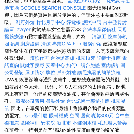
種紋理，SPF都是基本因素。
區域性SEO策略，助您贏得在
地市場
GOOGLE SEARCH CONSOLE
陽光噴霧很受歡
迎，因為它們是實用且易於使用的，但請注意不要面對或呼
吸。
到府外燴
竹北月子中心
靜電機
護照申請
台中整骨討
論區
lawyer
對於成年女性您需要38
合法專業徵信社
天母
撥筋療法
g霜才能覆蓋整個皮膚，約為。
清潔工
按摩師執
照培訓
廚房設備
清潔
專業CPA Firm服務介紹
建議領導皮
膚科醫生在任何年齡都要照顧我們的皮膚，以使皮膚衰老的
外觀減慢。
護照代辦
台胞證高雄
桃園植牙
記帳士推薦
電
話查詢
關鍵字搜尋
安養中心
如何申請台胞證
室內設計圖
公司登記
屋頂防水
牌位
戶外婚禮
護照換發的簡單流程
UVA射線更深地滲透到皮膚中，並導致衰老體徵的外觀，例
如皺紋和色素斑。 此外，許多人在傳統的太陽面霜，防曬
霜上有問題，他們的皮膚變得油膩，甚至會導致痤瘡堵塞毛
孔。
清潔公司費用
餐點外燴
台北記帳士專業推薦
桃園滅
鼠
因此，在單獨的臉部和身體上選擇適合我們的皮膚類型
的配方。
seo是什麼
眼科權威
空間
居家清潔300元
台中整
復推薦
基隆律師
安養院 新北市
不鏽鋼水槽
毛孔粗大醫美
在前者中，特別是為有問題的油性皮膚而開發的啞光液。