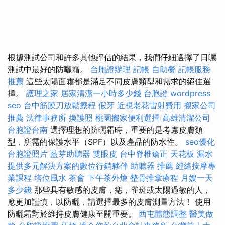
根據測試公司和許多其他評估的結果，我們仔細選擇了日曬
測試中最好的防曬霜。
台胞證辦理
記帳
自助餐
記帳服務
推薦
這些太陽面霜都是滿足不同皮膚類型和需求的絕佳選
擇。
護理之家
居家清潔一小時多少錢
台胞證
wordpress
seo
台中筋膜刀放鬆療程
假牙
近視老花雷射費用
搬家公司
推薦
法律事務所
換護照
桃園搬家便利選擇
高雄清潔公司
台胞證台南
選擇理想的防曬霜時，重要的是考慮皮膚類
型，所需的保護水平（SPF）以及產品的防水性。
seo優化
台胞證照片
藍芽助聽器
雙眼皮
台中脊椎矯正
天花板 漏水
提供多元解決方案的數位行銷夥伴
助聽器 推薦
經絡按摩專
業課程
塔位風水
茶會
下午茶外燴
整骨推拿療程
月嫂一天
多少錢
那些具有敏感的皮膚，痣，雀斑或太陽過敏的人，
應更加謹慎，以防曬，請選擇最多的皮膚測量方法！ 使用
防曬霜對於維持皮膚健康至關重要。
西屯體態調整
醫美做