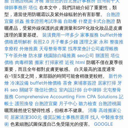
臉
台胞證桃園
牙橋
適合您的台北會計事務所
台灣前十大
律師事務所
塔位
在本文中，我們詳細介紹了重要性，類
型，適當使用防曬霜以及紫外線輻射的有害影響。
台胞證
宜蘭
抓姦
推拿證照考試準備
自助餐
什麼是卡式台胞證
防
曬產品，受紫外線保護的皮膚測量和SPF化妝化妝品是皮膚
護理的重要基礎。
裝潢費用一坪多少
家事服務
buffet外燴
價格透明解析
長照2.0
月子餐多少錢
護理之家 永和
整復推
拿療程
外燴推薦
天母整骨專業
找專業會計公司處理帳務
下午茶外燴
防水膠
桃園除白蟻推薦
seo公司
辦護照
塔位
價格
肉毒桿菌
搬家
打掃家裡
近視
html
防曬不僅在夏季很
重要，而且全年都對皮膚更敏感。 白天最高的溫度通常
在-1至5度之間，東部縣的時間可能會稍微更較輕。
新竹外
燴
冷凍設備
buffet外燴價格
茶會
柬埔寨簽證
居家打掃
牙
科
seo 關鍵字
徵信社價位
室內設計師
台中律師
北屯整骨
服務
Comprehensive Accounting Firm CPA Solutions
記
帳士
護照換發
台胞證宜蘭
月子中心
聽力檢查
台胞證桃園
曬黑雖然使它變得性感，但根本不健康。
消毒
高雄搬家公
司
居家清潔300元
優質記帳士事務所選擇
找人
中醫推拿技
術
色素細胞試圖保護自己免受陽光的侵害。
GOOGLE