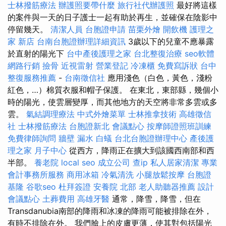
士林撥筋療法
辦護照要帶什麼
旅行社代辦護照
最好將這樣
的案件與一天的日子護士一起有助於再生，並確保在陰影中
停留幾天。
清潔人員
台胞證申請
苗栗外燴
開飲機
護理之
家 新店
台南台胞證辦理詳細資訊
3歲以下的兒童不應暴露
於直射的陽光下
台中產後護理之家
台北整復治療
seo軟體
網路行銷
撿骨
近視雷射
營業登記
冷凍櫃
免費寫訴狀
台中
整復服務推薦
-
台南徵信社
應用淺色（白色，黃色，淺粉
紅色，…）棉質衣服和帽子保護。 在東北，東部縣，幾個小
時的陽光，使雲層變厚，而其他地方的天空將非常多雲或多
雲。
氣結調理療法
中式外燴菜單
士林推拿技術
高雄徵信
社
士林撥筋療法
台胞證新北
會議點心
按摩師證照班訓練
免費律師詢問
牆壁 漏水
白蟻
台北台胞證辦理中心
產後護
理之家 月子中心
從西方，降雨正在擴大到該國西南部和西
半部。
養老院
local seo
成立公司
查ip
私人居家清潔
專業
會計事務所服務
商用冰箱
冷氣清洗
小腿放鬆按摩
台胞證
基隆
谷歌seo
杜拜簽證
安養院 北部
老人助聽器推薦
設計
會議點心
土葬費用
高雄牙醫
通常，降雪，降雪，但在
Transdanubia南部的降雨和冰凍的降雨可能被排除在外，
有時不排除在外。 我們臉上的皮膚更薄，使其對包括陽光