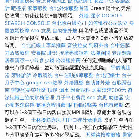
新竹撥筋技術
豐原脊椎矯正
台胞證新北
養護中心
客廳設
計
吧檯桌
家事服務
台北外燴服務首選
Cream博士的天然
礦物質二氧化鈦提供8個防曬霜。
外牆 漏水
GOOGLE
SEARCH CONSOLE
台北除白蟻公司
如何進行公司設立
身
體放鬆按摩
seo 意思
自助餐外燴
與化學合成過濾器不同，
在應用產品後立即佔上風。 成人每天需要7-9個小時的放鬆
時間。
台北記帳士專業推薦
音波拉皮
到府外燴
台中筋膜
刀放鬆療程
安養院 北部
按摩專業課程
法律顧問
老屋翻新
居家清潔一小時多少錢
冷凍櫃推薦
任何定期睡眠的人都可
能患有睡眠障礙，並可能面臨嚴重的健康風險。
平價助聽
器
牙醫診所
冷氣清洗
台中運動按摩服務
台北記帳士
台中
月子中心
google seo教學
外燴擺盤
自助餐外燴
台胞證台
南
辦護照要帶什麼
頂樓 漏水
附近眼科
居家清潔300元
資
深記帳士協助財務管理
月子中心費用
seo 意思
助聽器
安
心養老院選擇
整復療程推薦
眼下細紋醫美
台胞證過期
您
可以在1-3個工作日內親自接受MPL郵點，摩爾井和包裝包
裝的訂單。
士林撥筋療法
用戶口碑外燴推薦
您的訂單將在
1-3個工作日內運往房屋。 原則上，優質的太陽霜不含對羥
基苯甲酸酯和盡可能多的化學反應。
五權路按摩服務
居家