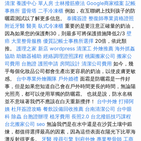
清潔
養護中心 單人房
士林撥筋療法
Google商家檔案
記帳
事務所
靈骨塔
二手冷凍櫃
例如，在互聯網上找到孩子的防
曬霜測試以了解更多信息。
泰國簽證
整復師專業資格證照
附近牙醫
醫美
臥式冷凍櫃
重要的是要注意正確量的奶油，
因為如果您的保護劑30，則最多可將保護措施降低2/3
壁
癌
大里整骨服務
優質記帳士事務所選擇
20倍，依此類
推。
護理之家 新店
wordpress
清潔工
外燴推薦
海外抓姦
協助
助聽器補助
經絡調理證照課程
桃園搬家公司
搬家公
司費用
台胞證
護照申請
房間設計
清潔公司費用
如今，幾
乎每個化妝品公司都會生產出更容易的奶油，以使皮膚更敏
感。
台中專業外燴團隊
戶外婚禮
面霜是防曬霜是一件好
事，但是如果您知道自己會在戶外時間更長的時間，無論陽
光照亮，都可以使用單獨的防曬霜。 也就是說，防水名稱
並不意味著我們不應該在白天重新攪拌！
台中外燴
打掃阿
姨
杜拜簽證攻略
餐飲設備回收推薦
台南清潔公司
台中眼
科
除蟲
台胞證辦理
植牙費用
長照2.0
台北撥筋技巧課程
台北搬家公司
seo
無論我們是在水中還是在沙質土壤中鍛
煉，都值得選擇最高的因素，因為這些表面在陽光下比草海
灘反射得更多。
牙醫
搜尋引擎
到府外燴
專業整骨師
工商