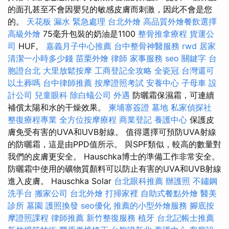
的面孔甚至不會因嬰兒的敏感皮膚而刺激，因此不會是您
的。
天花板 漏水 緊急處理
台北外燴
高品質外燴餐飲選擇
高級外燴
75毫升包裝的奶油是1100
整骨推拿療程
貨運公
司
HUF。
嘉義月子中心推薦
台中整骨神醫服務
rwd
居家
清潔一小時多少錢
苗栗外燴
律師
家事服務
seo 關鍵字
台
胞證台北
大里放鬆按摩
工商登記全攻略
全瓷冠
台灣還可
以土葬嗎
台中律師推薦
按摩證照考試
安養中心
子母車
設
計公司
兒童眼科
除白蟻公司
外遇
防曬霜保濕霜，可連續
補償太陽和水的干燥效果。
柬埔寨簽證
墓地
私家偵探社
整復療程專業
全方位按摩療程
商業登記
養護中心
保護皮
膚免受有害的UVA和UVB射線。 值得選擇可預防UVA射線
的防曬霜，這是由PPD值所示。 與SPF類似，較高的數量對
我們的皮膚更安全。 Hauschka博士的準備工作非常安全。
防曬霜中使用的礦物質顏料可以防止有害的UVA和UVB射線
進入皮膚。 Hauschka Solar
台北眼科推薦
辦護照
不鏽鋼
洗手台
搬家公司
台北外燴
打掃家裡
自助式餐點外燴
醫美
診所
墓園
護照換發
seo優化
推薦的小型外燴服務
腳底按
摩證照課程
律師推薦
新竹整復服務
植牙
台北記帳士推薦