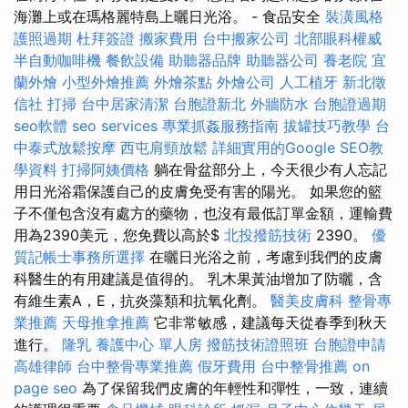
海灘上或在瑪格麗特島上曬日光浴。 - 食品安全
裝潢風格
護照過期
杜拜簽證
搬家費用
台中搬家公司
北部眼科權威
半自動咖啡機
餐飲設備
助聽器品牌
助聽器公司
養老院
宜
蘭外燴
小型外燴推薦
外燴茶點
外燴公司
人工植牙
新北徵
信社
打掃
台中居家清潔
台胞證新北
外牆防水
台胞證過期
seo軟體
seo services
專業抓姦服務指南
拔罐技巧教學
台
中泰式放鬆按摩
西屯肩頸放鬆
詳細實用的Google SEO教
學資料
打掃阿姨價格
躺在骨盆部分上，今天很少有人忘記
用日光浴霜保護自己的皮膚免受有害的陽光。 如果您的籃
子不僅包含沒有處方的藥物，也沒有最低訂單金額，運輸費
用為2390美元，您免費以高於$
北投撥筋技術
2390。
優
質記帳士事務所選擇
在曬日光浴之前，考慮到我們的皮膚
科醫生的有用建議是值得的。 乳木果黃油增加了防曬，含
有維生素A，E，抗炎藻類和抗氧化劑。
醫美皮膚科
整骨專
業推薦
天母推拿推薦
它非常敏感，建議每天從春季到秋天
進行。
隆乳
養護中心 單人房
撥筋技術證照班
台胞證申請
高雄律師
台中整骨專業推薦
假牙費用
台中整骨推薦
on
page seo
為了保留我們皮膚的年輕性和彈性，一致，連續