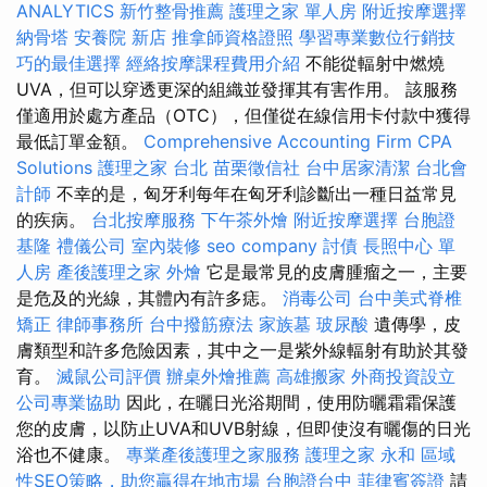
ANALYTICS
新竹整骨推薦
護理之家 單人房
附近按摩選擇
納骨塔
安養院 新店
推拿師資格證照
學習專業數位行銷技
巧的最佳選擇
經絡按摩課程費用介紹
不能從輻射中燃燒
UVA，但可以穿透更深的組織並發揮其有害作用。 該服務
僅適用於處方產品（OTC），但僅從在線信用卡付款中獲得
最低訂單金額。
Comprehensive Accounting Firm CPA
Solutions
護理之家 台北
苗栗徵信社
台中居家清潔
台北會
計師
不幸的是，匈牙利每年在匈牙利診斷出一種日益常見
的疾病。
台北按摩服務
下午茶外燴
附近按摩選擇
台胞證
基隆
禮儀公司
室內裝修
seo company
討債
長照中心 單
人房
產後護理之家
外燴
它是最常見的皮膚腫瘤之一，主要
是危及的光線，其體內有許多痣。
消毒公司
台中美式脊椎
矯正
律師事務所
台中撥筋療法
家族墓
玻尿酸
遺傳學，皮
膚類型和許多危險因素，其中之一是紫外線輻射有助於其發
育。
滅鼠公司評價
辦桌外燴推薦
高雄搬家
外商投資設立
公司專業協助
因此，在曬日光浴期間，使用防曬霜霜保護
您的皮膚，以防止UVA和UVB射線，但即使沒有曬傷的日光
浴也不健康。
專業產後護理之家服務
護理之家 永和
區域
性SEO策略，助您贏得在地市場
台胞證台中
菲律賓簽證
請