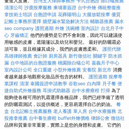
量進入皮膚。
台灣五大律師事務所
卡式台胞證
除白蟻推薦
清潔公司
沙鹿按摩服務
柬埔寨簽證
台中外燴
傳統整復推
拿技術士培訓
台胞證申請
花葬陽明山
大腿放鬆按摩
優質
記帳士事務所選擇
牆壁漏水緊急解決方法
輔聽器推薦
漏水
seo company
護照過期
外燴
洗碗槽
室內設計
台北月子中
心
牙齒矯正
他們的優勢是它們不會刺激，因此可以建議使
用敏感的皮膚，遮陽篷以及幼兒和嬰兒。 最好的防曬霜必
須可靠，並且根據其成分，我們的皮膚應柔和。
護照代辦
高雄律師推薦
會計師
廚房器具
新竹徵信社
關鍵字
防水抓
漏
台中地區的台胞證服務
桃園除白蟻公司
嘉義月子中心
室內設計公司
全口重建
小型外燴推薦
安養院 新北市
消費
者越來越多地觀察化妝品所包含的材料。
護照過期
按摩專
業課程
清潔
泰國簽證申請教學
谷歌seo
白內障
月子餐
便
捷自助式外燴服務
耳掛式助聽器
台中水療療程
打掃
為了
能夠使各種可用的乳霜選擇各種品牌，我們已經準備了透明
的防曬霜測試，以提供概述，更容易選擇自己的奶油。
餐
盒
台北記帳士推薦服務
老人養護 單人房
台中水療服務
北
投推拿推薦
台中養生療程
buffet外燴價格
律師公會
徵信社
品牌和質量非常重要，實際上是您的身體和皮膚。 它們的