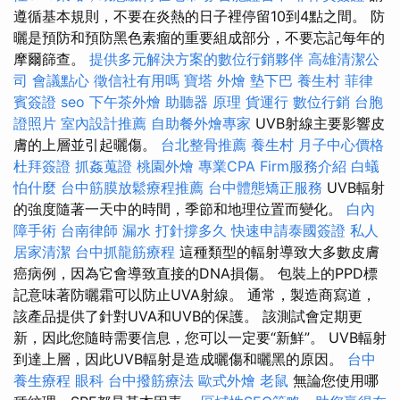
遵循基本規則，不要在炎熱的日子裡停留10到4點之間。 防
曬是預防和預防黑色素瘤的重要組成部分，不要忘記每年的
摩爾篩查。
提供多元解決方案的數位行銷夥伴
高雄清潔公
司
會議點心
徵信社有用嗎
寶塔
外燴
墊下巴
養生村
菲律
賓簽證
seo
下午茶外燴
助聽器 原理
貨運行
數位行銷
台胞
證照片
室內設計推薦
自助餐外燴專家
UVB射線主要影響皮
膚的上層並引起曬傷。
台北整骨推薦
養生村
月子中心價格
杜拜簽證
抓姦蒐證
桃園外燴
專業CPA Firm服務介紹
白蟻
怕什麼
台中筋膜放鬆療程推薦
台中體態矯正服務
UVB輻射
的強度隨著一天中的時間，季節和地理位置而變化。
白內
障手術
台南律師
漏水 打針撐多久
快速申請泰國簽證
私人
居家清潔
台中抓龍筋療程
這種類型的輻射導致大多數皮膚
癌病例，因為它會導致直接的DNA損傷。 包裝上的PPD標
記意味著防曬霜可以防止UVA射線。 通常，製造商寫道，
該產品提供了針對UVA和UVB的保護。 該測試會定期更
新，因此您隨時需要信息，您可以一定要“新鮮”。 UVB輻射
到達上層，因此UVB輻射是造成曬傷和曬黑的原因。
台中
養生療程
眼科
台中撥筋療法
歐式外燴
老鼠
無論您使用哪