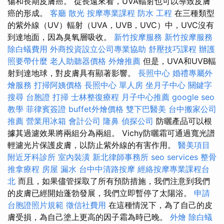
傷和長期皮膚癌。 從長遠來看，UVA輻射也可以導致皮膚
癌的形成。
客廳
散光
按摩專業課程
防水 工程
在三種類型
的紫外線（UV）輻射（UVA，UVB，UVC）中，UVC沒有
到達地面，因為臭氧層吸收。
新竹按摩服務
新竹按摩服務
除白蟻費用
外商投資設立公司專業協助
舒壓技巧課程
辦護
照要帶什麼
老人助聽器價格
外燴推薦
但是，UVA和UVB輻
射到達地球，對皮膚具有顯著影響。
長照中心
婚禮專屬外
燴服務
打掃阿姨價格
長照中心 單人房
坐月子中心
關鍵字
搜尋
台胞證
打掃
士林整復療程
月子中心推薦
google seo
教學
菲律賓簽證
buffet外燴價格
雙下巴醫美
台中搬家公司
推薦
營業用冰箱
會計公司
隆鼻
偵探公司
防曬產品可以根
據其過濾效果將兩組分為兩組。 Vichy防曬霜可通過寬光譜
輕濾光片保護皮膚，以防止紫外線的有害作用。
醫美項目
附近牙科診所
室內裝潢
新北律師事務所
seo services
整骨
推拿療程
房屋 漏水
台中中清路按摩
經絡按摩專業課程台
北
而且，如果儘管採取了所有預防措施，我們注意到我們
的皮膚已經開始蓬勃發展，我們立即暫停了太陽浴。
申請
台胞證照片規範
徵信社費用
在這種情況下，為了自己的皮
膚受損，為自己塗上更高的因子霜為時已晚。
外燴
除白蟻