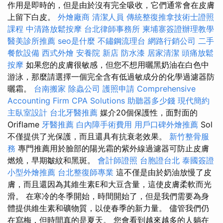
作用是即時的，但是由於沒有完全吸收，它們通常會在皮膚
上留下白皮。
外燴廠商
清潔人員
傳統整復推拿技術士證照
課程
中清路放鬆按摩
台北律師事務所
柬埔寨簽證辦理教學
醫美診所推薦
seo是什麼
不鏽鋼流理台
網路行銷公司
二手
餐飲設備
西式外燴
安養院 新店
防水漆
居家清潔
頭痛放鬆
按摩
如果您的皮膚很敏感，但您不想用曬黑奶油在白色中
游泳，那麼請選擇一個完全含有低過敏成分的化學過濾器防
曬霜。
台南搬家
除蟲公司
護照申請
Comprehensive
Accounting Firm CPA Solutions
助聽器多少錢
現代簡約
主臥室設計
台北牙醫推薦
媒介20個保護性，面對面的
Oriflame
牙醫推薦
白內障手術費用
用戶口碑外燴推薦
Sol
不僅提供了光保護，而且還具有抗衰老效果。
新竹整骨服
務
專門推薦用於臉部的陽光霜的紫外線過濾器可防止皮膚
燃燒，早期皺紋和黑斑。
會計師證照
台胞證台北
泰國簽證
小型外燴推薦
台北整復師專業
這不僅是由於奶油放慢了皮
膚，而且還因為其維生素E和大豆含量，這使皮膚柔軟而光
滑。 在寒冷的冬季開始，時間開始了，但是我們需要為身
體提供維生素和礦物質，以使春季的新力量。 儘管我們仍
在寫梅，但時間真的是夏天。 您會看到越來越多的人躺在