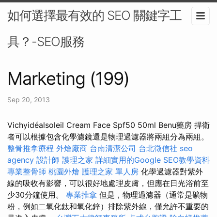
如何選擇最有效的 SEO 關鍵字工
具？-SEO服務
Marketing (199)
Sep 20, 2013
Vichyidéalsoleil Cream Face Spf50 50ml Benu藥房 捍衛
者可以根據包含化學濾鏡還是物理過濾器將兩組分為兩組。
整骨推拿療程
外燴廠商
台南清潔公司
台北徵信社
seo
agency
設計師
護理之家
詳細實用的Google SEO教學資料
專業整骨師
桃園外燴
護理之家 單人房
化學過濾器對紫外
線的吸收有影響，可以很好地處理皮膚，但應在日光浴前至
少30分鐘使用。
專業推拿
但是，物理過濾器（通常是礦物
粉，例如二氧化鈦和氧化鋅）排除紫外線，僅允許不重要的