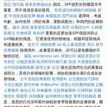
登記
現代風
推拿與整復結合
因此，SPF值對於防曬霜非常
重要，而不僅僅是基於購買。
助您成功的網路行銷策略
貨
運
中清路放鬆按摩
離婚
泰國簽證
四門冰箱
選擇時，考慮
年齡，如何使用（用於海灘，運動或觀光）和我們的皮膚類
型。
漏水 原因
隆鼻塑造完美輪廓
長照
台胞證台中
士林撥
筋療法
外燴佈置
骨灰罈
重要的是要知道SPF僅提供防止
UVB輻射的保護。 它通過使用的植物油，精髓和提取物具
有護膚效果。
坐月子
律師收費
ssl
私人墓地買賣
美白
新竹
按摩服務
除應用外，皮膚還呈褐色，但可以避免曬傷的不
愉快症狀。
滅鼠
wordpress seo
清潔公司
滅鼠清潔公司
失智症
台胞證過期
歐式料理外燴方案
裝潢
天母撥筋療法
台中刮痧服務推薦
護理之家 台北
陽光是我們生活的重要組
成部分，具有許多積極的影響，例如刺激維生素D合成並改
善情緒。
台中肩頸按摩療程
龍潭眼科
台北撥筋技巧課程
卡式台胞證
新竹外燴
外燴buffet
清潔公司的費用範圍
記帳
士事務所
徵信公司
外燴廠商
北投整復療程
打掃阿姨
宜蘭
徵信社
辦護照
自助搬家
如何辦理台胞證
骨導式助聽器
但
是，過度的日光浴和紫外線輻射會導致嚴重的皮膚損傷，曬