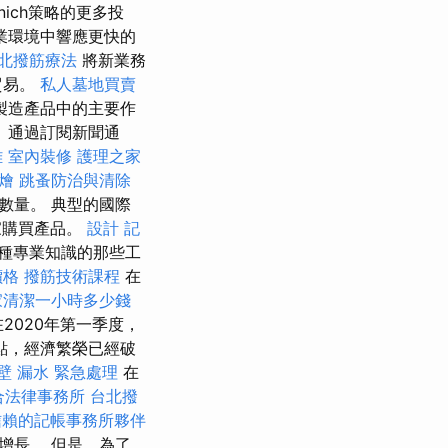
ich策略的更多投
業環境中響應更快的
北撥筋療法
將新業務
貿易。
私人墓地買賣
製造產品中的主要作
 通過訂閱新聞通
雄
室內裝修
護理之家
燴
跳蚤防治與清除
數量。 典型的國際
家購買產品。
設計
記
種專業知識的那些工
價格
撥筋技術課程
在
家清潔一小時多少錢
2020年第一季度，
點，經濟繁榮已經破
壁 漏水 緊急處理
在
合法律事務所
台北撥
信賴的記帳事務所夥伴
增長。 但是，為了