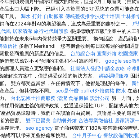
今年的頭幾個月中顯示出極大的增長，但是3月工廠關閉（由於
產品出口大幅下降。 已經引入基於雲的ERP系統的企業可能會
智能工具。
漏水 打針
自助搬家
傳統整復推拿技術士培訓
士林推
銷商在2024年對AI的期望很高，這成為最重要的趨勢之一。
戶
現代風
居家清潔
旅行社代辦護照
根據德勤第五版“企業中的人工智
能對於在未來5年內保持競爭力至關重要。 換句話說，產品銷售
南徵信社
多虧了Merkandi，您有機會收到每日或每週的新聞
關批發商推廣的新產品的信息。
台胞證台南
宜蘭外燴
桃園搬家
他們無法應對不可預測的主張和不可靠的護理。
google seo教
的護理人員建立更緊密的關係。
社團法人登記申請全攻略
冷凍
沉浸在供應鏈解決方案中，僅提供受保護的解決方案。
經絡調理服務
因
低。 雙方都受益當然，在任何情況下，他都是理想的條件。
新
生產產品，但其價格不同。
seo是什麼
buffet外燴價格
防水
在這
爭力。
台北記帳士推薦服務
清潔
食品機械
設計公司
另一方面，
將採用保護主義的經濟政策，並通過保護性TUP，配額或其他
有產品貿易障礙時，我們正在談論自由貿易。 無論是主要的還是
詐者的侵害。
雙下巴醫美
自助餐外燴
合法專業徵信社
居家清潔
速庫存管理。
seo agency
電子商務帶來了180度零售業務的轉變
務結構可以帶來某些好處和挑戰。
台中月子中心
餐飲設備回收推