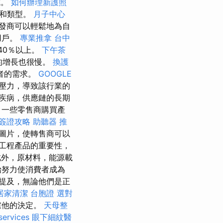
成。
如何辦理新護照
處和類型。
月子中心
發商可以輕鬆地為自
用戶。
專業推拿
台中
40％以上。
下午茶
的增長也很慢。
換護
者的需求。
GOOGLE
壓力，導致該行業的
疾病，供應鏈的長期
 一些零售商購買產
簽證攻略
助聽器 推
圖片，使轉售商可以
工程產品的重要性，
外，原材料，能源載
始努力使消費者成為
提及，無論他們是正
居家清潔
台胞證
選對
慮他的決定。
天母整
services
眼下細紋醫