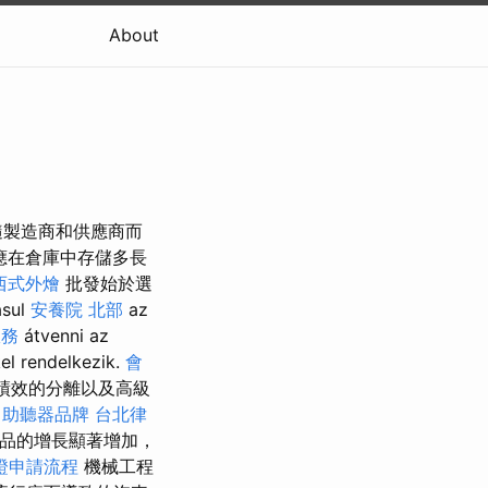
About
隨製造商和供應商而
應在倉庫中存儲多長
西式外燴
批發始於選
ul
安養院 北部
az
服務
átvenni az
el rendelkezik.
會
部門績效的分離以及高級
摩
助聽器品牌
台北律
產品的增長顯著增加，
證申請流程
機械工程