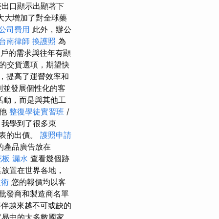
接出口顯示出顯著下
已大大增加了對全球藥
公司費用
此外，辦公
台南律師
換護照
為
客戶的需求與往年有顯
的交貨選項，期望快
，提高了運營效率和
測並發展個性化的客
活動，而是與其他工
與他
整復學徒實習班
/
 我學到了很多東
表的出價。
護照申請
的產品廣告放在
花板 漏水
查看幾個跡
其放置在世界各地，
技術
您的報價均以客
批發商和製造商名單
夥伴越來越不可或缺的
貿易中的大多數國家