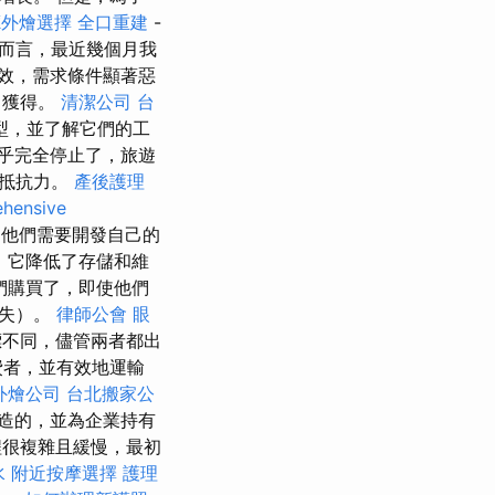
廳外燴選擇
全口重建
-
而言，最近幾個月我
效，需求條件顯著惡
中獲得。
清潔公司
台
型，並了解它們的工
乎完全停止了，旅遊
的抵抗力。
產後護理
hensive
為他們需要開發自己的
，它降低了存儲和維
們購買了，即使他們
損失）。
律師公會
眼
不同，儘管兩者都出
費者，並有效地運輸
外燴公司
台北搬家公
造的，並為企業持有
程很複雜且緩慢，最初
水
附近按摩選擇
護理