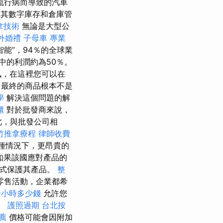
流行病而導致的汽車
在其數字庫存和倉庫管
拿技術
無論是大型公
外婚禮
子母車
專業
能”，94％的全球業
中的利潤約為50％。
通訊，在這裡您可以在
最終的商品根本不是
學
解決這個問題的解
櫃
對於批發商來說，
此，與批發公司相
竹推拿療程
律師收費
種情況下，更昂貴的
如果該國應對產品的
方式保護其產品。
整
零售活動，企業都希
一小時多少錢
允許您
。
護照過期
台北按
薦
價格可能會因附加