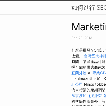
如何進行 SE
Marketi
Sep 20, 2013
什麼是批發？定義，
改變。
台灣五大律
時間，某些產品可
擇可靠的供應商或製造
宜蘭外燴
AI
專業CP
alkalmazottaktól. 
計公司
Nincs több
汽車行業的定期關閉
師事務所
附近眼科
除季節性影響外，該