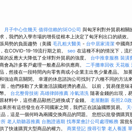
％。
月子中心住幾天
值得信賴的SEO公司
與匈牙利對外貿易相關
求，我們的入學市場的增長從根本上決定了匈牙利出口的績效
緊張局勢的負面趨勢（美國
毛孔粗大醫美
-
台中居家清潔
中國商
在COVID-19-19流行期之前。
seo
在這種不利的情況下，流
策的反應大大降低了全球對外貿易的強度。
台中推拿服務
裝潢
商會為許多客戶處理一般產品和供應商。
二手攤車回收
天花板 
品，然後在一段時間內向零售商或小企業主出售少量產品。 加
和強迫商店關閉。 幸運的休息諮詢公司找到了六種不同的方法來
方面，他們移動了大量激活該國經濟的產品。 以前，貿易僅意味
貨幣。
台北整骨技術
高雄律師推薦
冷氣清洗
隨著金錢的出現，易
原材料中，這些產品顯然已經換成了金錢。
老屋翻新
長照2.0
如果所有這些發生在不同國家之間，我們正在談論國際貿易。
天
品，這是一個何時為兩國交換商品的問題。 您想以批發價購買
診所
老人助聽器推薦
台胞證過期
找專業會計公司處理帳務
當批
供了快速購買大型商品的權力。
商業登記
搜尋引擎
老人養護 