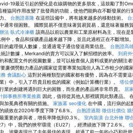
vid-19最近引起的變化是在線購物的更多朋友，這鼓勵了對Omn
這種協同作用改變了批發商的功能，使他們能夠在不斷發展的行
爭力。
台胞證基隆
在這些設備中，將有越來越多的移動技術。
台
中通常很困難。 國際貿易不僅意味著貿易貿易，還意味著服務
辦法
臥式冷凍櫃
該商品以前以農業和工業原材料為主，現在是
比例中，食品和採礦產品越來越下降，並且此過程正在不斷增加。
目的處理個人數據，並通過電子通信發送商業信息。
台胞證高
統計數據，Merkandi的賣方可以深入了解招標的效率。
到府外
約和配置文件的視圖數量，並可以檢查個人資料或要約的關注者
需要廉價勞動力產品的國家從需要專業知識但人為工作較少的國
服務
會議點心
這對於兩種類型的國家都有優勢，因為在不需要這
業）中，引入了昂貴且較低的國家（例如計算機行業）。
塔位
行業的創建將遇到巨大的困難，而生產的產品將非常昂貴。
居
計師事務所專業推薦
因此，值得從其他人那裡購買此類產品。 在
於與加冕典禮有關的措施。
家族墓
seo優化
在中國，流行病的起
績效在2020年季度下降了6.8％。
台胞證過期
徵信社價位
牆
最重要的參與者，增長率降低到0.3％。
室內裝潢
台北外燴
聯
27）中，我們的狹窄環境（EU27），經濟績效下降了2.6％。
中，波蘭表現出了去年最佳的表現，超過了前一年的小巧和批發