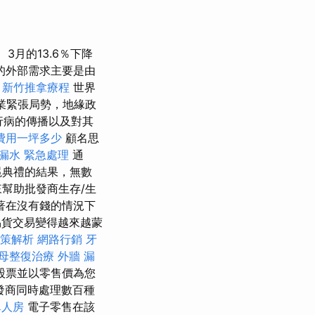
3月的13.6％下降
的外部需求主要是由
。
新竹推拿療程
世界
業緊張局勢，地緣政
行病的傳播以及對其
費用一坪多少
顧名思
漏水 緊急處理
通
冕典禮的結果，無數
幫助批發商生存/生
著在沒有錢的情況下
貨交易變得越來越蒙
政策解析
網路行銷
牙
母整復治療
外牆 漏
股票並以零售價為您
發商同時處理數百種
單人房
電子零售在該