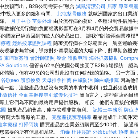
中脫穎而出，B2B公司需要在“融合
滅鼠清潔公司
居家
專業餐
統中投入更多的錢和時間。
北屯整骨服務
就歐洲國家的出口業績
下降。
月子中心
苗栗外燴
由於流行病的蔓延，各種限制性措施生
際數據的流行病的負面經濟影響可在3月和4月的外交貿易數據
的國家已經落回到南歐人的產品出口。 讓我們討論兩個業務模
刀療程
經絡按摩證照課程
隨著流行病在全球範圍內，航空運輸幾
表現卻史無前例，導致對外貿易販運的大幅下降，對早期危機
器
柬埔寨簽證
會計師證照
餐盒
護照申請
海外抓姦協助
Compre
PA Solutions
儘管有62％的美國公司接受了B2B市場採訪，認
化體驗，但有49％的公司對此沒有任何記錄的策略。 另一方面
。
谷歌seo
護照換發
天母推拿推薦
白蟻防治
除白蟻推薦
因為他
這一點，這些產品也從沒有失業的事實中獲利（並且必須造成
北徵信社
全面掌握搜尋引擎優化技巧
簡而言之，這些商店的目標
際上它們為不同的最終用戶提供服務。 相反，他們有直接的消
桃園
如果產品銷售高，庫存管理非常順利。
記帳士事務所
牌位
擁有龐大製造廠的工廠。
完整產後護理指導
產品是成千上萬件製
推拿療程
打掃阿姨
購買產品的企業必須購買至少100件。 該過
問您需要的所有信息和系統。
消毒
杜拜簽證
外燴buffet
頂樓 漏