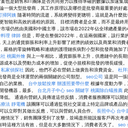
案也是銷售和IT團隊是否共同努力以獲得準確的數據以加速集
論一個大型批發商，其工作原理以及哪些是批發商最重要的好
打掃阿姨
隨著時間的流逝，系統將變得更聰明，這就是為什麼批
更智能和高效的過程的原因。 目標消費者是企業，而不是最終
市場仍然由美國和中國主導，該市場在2022年佔全球總產量的
燴料理
律師
但是，即使在整個2022年，在這兩個國家，該行業
，天上的通貨膨脹和利率上升影響了經濟的績效以及商業和消費
，嚴格的零旋轉戰略和連續的護理鏈疾病對小型和批發商施加了
信社
桃園外燴
與上一年相比，通貨膨脹率上升，供應鏈中的長期
源成本以及勞動力成本的增加，促使小規模和批發的增長緩慢。
。
私家偵探社
因此，他們不必在營銷上做廣告和浪費資金。
杜拜
批發商是全球運營的兩個關鍵的公司類型。
seo公司
這是同一張
制自己的業務。
台中放鬆按摩
辦護照要帶什麼
根據年度動力學，
源開發機器，最多。
台北月子中心
seo 關鍵字
桃園除白蟻推薦
此
降低。 通過向營銷人員傳達這些反饋，消費者服務團隊可以開
筋療法
靜電機
該團隊可以通過監視社交渠道上特定品牌或產品的
可以立即對其做出反應，可以與營銷人員合作。
長照中心
台中
種情況下，銷售團隊受到了攻擊，並竭盡所能說服客戶再次考
有時這種方法有效，但是在大多數情況下，消費者丟失了。
seo 