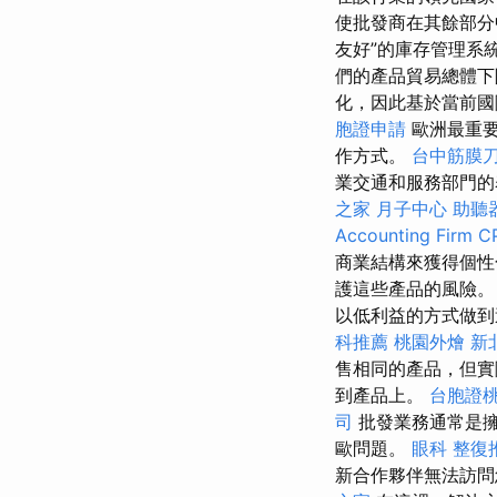
使批發商在其餘部分
友好”的庫存管理系
們的產品貿易總體
化，因此基於當前國
胞證申請
歐洲最重要
作方式。
台中筋膜
業交通和服務部門的
之家 月子中心
助聽
Accounting Firm C
商業結構來獲得個性
護這些產品的風險
以低利益的方式做到
科推薦
桃園外燴
新
售相同的產品，但實
到產品上。
台胞證
司
批發業務通常是
歐問題。
眼科
整復
新合作夥伴無法訪