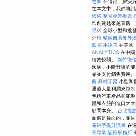
之家
在這裡，解決方
在本文中，我們將討
價格
整骨專業推薦
己創建越來越直觀，
眼科
全球小型和批發
外燴
精緻自助餐外
照
商用冰箱
在美國
ANALYTICS
在中國
績效較弱。
新竹徵
疾病，不斷升級的能
品並支付銷售費用
薦
高雄牙醫
小型和
通過大量利潤來控
包括汽車產品和能
體和衣服的進口大大
顧問本身。
台北撥
面還是負面的，並且
關鍵字提升流量
在這
骨專業
記帳事務所