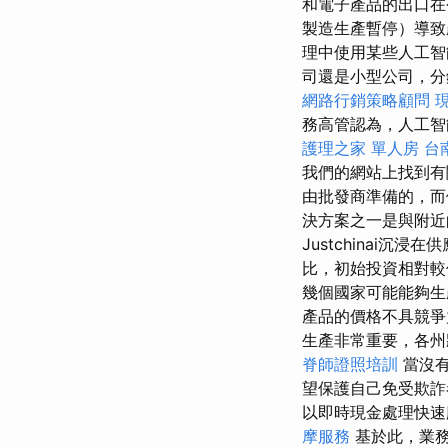
和電子產品的出口在
製造生產暫停）導致
理中使用某些人工
司還是小型公司，分
網路行銷策略顧問
務高管認為，人工智
護理之家 單人房
台
我們的網站上找到有
由批發商準備的，而
決方案之一是與附近
Justchinai
比，初始投資相對較
幾個國家可能能夠
產品的價格不具競
生產非常重要，各州
脊師證照培訓
當沒
望保護自己免受欺
以即時現金處理快
摩服務
基於此，業