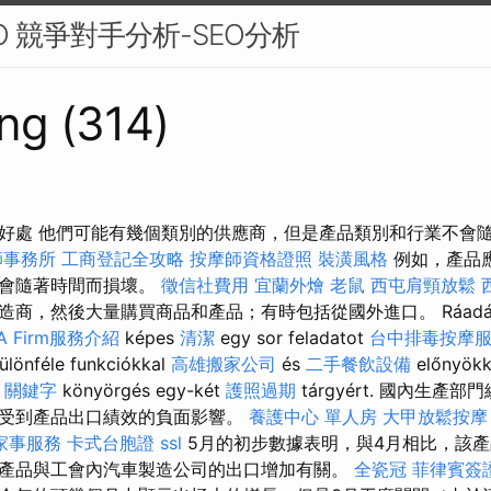
O 競爭對手分析-SEO分析
ng (314)
好處 他們可能有幾個類別的供應商，但是產品類別和行業不會
師事務所
工商登記全攻略
按摩師資格證照
裝潢風格
例如，產品
能會隨著時間而損壞。
徵信社費用
宜蘭外燴
老鼠
西屯肩頸放鬆
商，然後大量購買商品和產品；有時包括從國外進口。 Ráadás
A Firm服務介紹
képes
清潔
egy sor feladatot
台中排毒按摩
Különféle funkciókkal
高雄搬家公司
és
二手餐飲設備
előnyökk
é
關鍵字
könyörgés egy-két
護照過期
tárgyért. 國內生產
受到產品出口績效的負面影響。
養護中心 單人房
大甲放鬆按
家事服務
卡式台胞證
ssl
5月的初步數據表明，與4月相比，該
產品與工會內汽車製造公司的出口增加有關。
全瓷冠
菲律賓簽