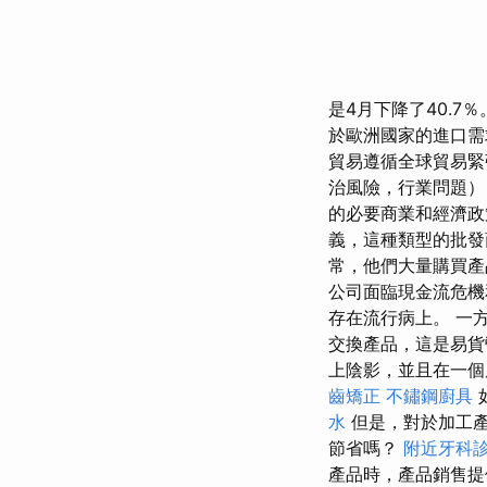
是4月下降了40.7
於歐洲國家的進口需
貿易遵循全球貿易
治風險，行業問題），
的必要商業和經濟政
義，這種類型的批發
常，他們大量購買產
公司面臨現金流危機
存在流行病上。 一
交換產品，這是易
上陰影，並且在一個
齒矯正
不鏽鋼廚具
水
但是，對於加工產
節省嗎？
附近牙科
產品時，產品銷售提