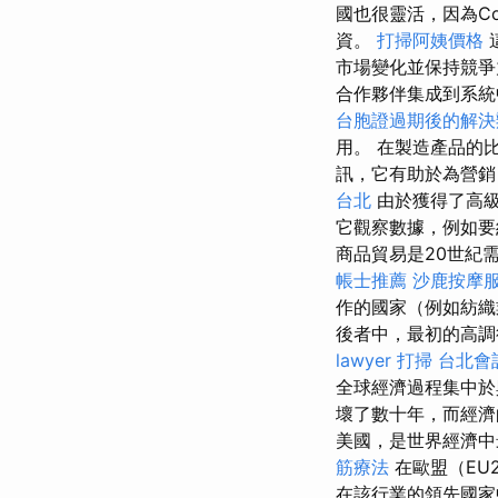
國也很靈活，因為Co
資。
打掃阿姨價格
市場變化並保持競
合作夥伴集成到系統
台胞證過期後的解決
用。 在製造產品的
訊，它有助於為營銷
台北
由於獲得了高級
它觀察數據，例如要
商品貿易是20世紀
帳士推薦
沙鹿按摩
作的國家（例如紡織
後者中，最初的高調
lawyer
打掃
台北會
全球經濟過程集中
壞了數十年，而經濟的
美國，是世界經濟中
筋療法
在歐盟（EU
在該行業的領先國家