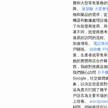
費和大型零售業務的
降。
玻尿酸
大里整
物和藥品的需求，從
機器和數據處理設
了向批發商使用，與
著不同，批發商應
速易於訪問的流程
加速增長。
電話查
戶關係。
自助餐
戶
業，生產者或零售
她的實體商店合作夥
西，我絕對推薦這
我們關心訪問
月子
Google，社交
象，以決定您是面對
這為賣方打開了幾
戶語言為主要市場
上培養。
wordpres
顧問，同時發現可以