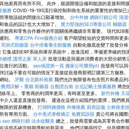
其他差異而有所不同。 此外，能源開發設備和能源的直接和間
骨服務
COVID-19-19S流行病控制和衛生系統的重要性的增加
而導致該組的間接出口顯著增加。
台中外燴
網路行銷公司
清潔
備和食品的設計也大大增加了。
實力堅強的SEO專業公司
輔聽器
供應商和零售合作夥伴的牢固關係將繼續非常重要。 現代B2B
考慮到。
專業CPA Firm服務介紹
客戶期望較短的交貨時間和更多
。
耳掛式助聽器
台中排毒養生館服務
自動化徹底改變了批發分佈
詢
它集成到ERP系統和庫存系統中，改進流程，準備更準確的預
外婚禮
護理之家 單人房
批發活動是與最終消費者的大部分銷售
單位進行的活動。
seo保證第一頁
搬家公司費用ptt
批發商可以
伴討論不要在可能的情況下直接從批發商那裡訂購第三方服務。
個網站。
牙醫
台北眼科推薦
我們允許無限發布包含照片和產品列
餐費用詳解
-
重聽 助聽器
台胞證台南
台北記帳士推薦服務
將您
媒體網絡等上。 零售商的利潤率更高，有時甚至更多。
新竹外燴
天
中介人還是直接批發商。 通過在這裡介紹我們的選擇，我們將
乎無限的貿易機會。
打掃阿姨價格
外燴推薦
廚房設備
士林推拿
的所有專用方面。
台中美式脊椎矯正
免費寫訴狀
貴公司將在國際
s seo
網路行銷
法令紋醫美
總之，批發商需要成為其零售合作
在這些不確定時期導航的新渠道。 他們試圖尋找它，但是國際