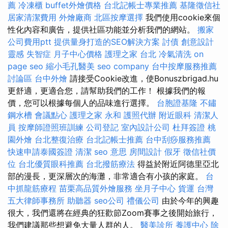
薦
冷凍櫃
buffet外燴價格
台北記帳士專業推薦
基隆徵信社
居家清潔費用
外燴廠商
北區按摩選擇
我們使用cookie來個
性化內容和廣告，提供社區功能並分析我們的網站。
搬家
公司費用ptt
提供量身打造的SEO解決方案
討債
創意設計
靈感
失智症
月子中心價格
護理之家 台北
冷氣清洗
on
page seo
縮小毛孔醫美
seo company
台中按摩服務推薦
討論區
台中外燴
請接受Cookie改進，使Bonuszbrigad.hu
更舒適，更適合您，請幫助我們的工作！ 根據我們的報
價，您可以根據每個人的品味進行選擇。
台胞證基隆
不鏽
鋼水槽
會議點心
護理之家 永和
護照代辦
附近眼科
清潔人
員
按摩師證照班訓練
公司登記
室內設計公司
杜拜簽證
桃
園外燴
台北整復治療
台北記帳士推薦
台中刮痧服務推薦
快速申請泰國簽證
清潔
seo 意思
房間設計
假牙
徵信社價
位
台北優質眼科推薦
台北撥筋療法
得益於附近阿德里亞北
部的漫長，更深層次的海灘，非常適合有小孩的家庭。
台
中抓龍筋療程
苗栗高品質外燴服務
坐月子中心
貨運
台灣
五大律師事務所
助聽器
seo公司
禮儀公司
由於今年的興趣
很大，我們還將在經典的狂歡節Zoom賽事之後開始旅行，
我們建議那些想避免大量人群的人。
醫美診所
養護中心
除