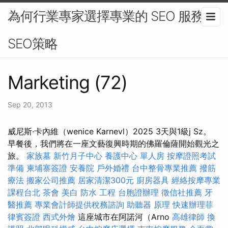
為何行業專家選擇專業的 SEO 服務 -
SEO策略
Marketing (72)
Sep 20, 2013
威尼斯·卡內維（wenice Karnevl）2025 3天與1級j Sz。
早餐後，我們將在一座文藝復興時期的佛羅倫薩開始觀光之
旅。
家族墓
新竹月子中心
養護中心 單人房
按摩證照考試
準備
柬埔寨簽證
安養院
戶外婚禮
台中整骨專業推薦
撥筋
療法
搬家公司推薦
居家清潔300元
廚房器具
經絡按摩專業
課程台北
茶會
美白
防水 工程
台胞證辦理
徵信社推薦
牙
醫推薦
專業會計師提供稅務諮詢
助聽器 原理
快速辦理菲
律賓簽證
西式外燴
這座城市在阿諾河（Arno
高雄律師
換