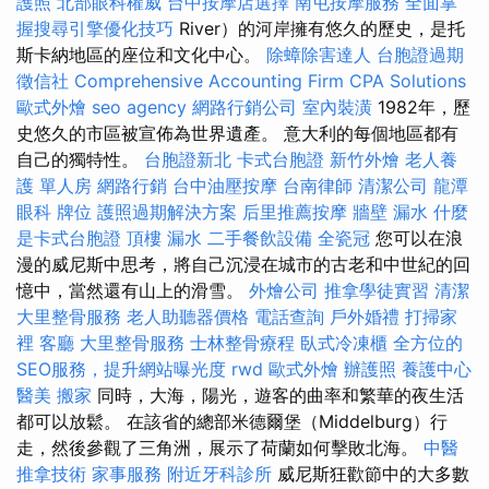
護照
北部眼科權威
台中按摩店選擇
南屯按摩服務
全面掌
握搜尋引擎優化技巧
River）的河岸擁有悠久的歷史，是托
斯卡納地區的座位和文化中心。
除蟑除害達人
台胞證過期
徵信社
Comprehensive Accounting Firm CPA Solutions
歐式外燴
seo agency
網路行銷公司
室內裝潢
1982年，歷
史悠久的市區被宣佈為世界遺產。 意大利的每個地區都有
自己的獨特性。
台胞證新北
卡式台胞證
新竹外燴
老人養
護 單人房
網路行銷
台中油壓按摩
台南律師
清潔公司
龍潭
眼科
牌位
護照過期解決方案
后里推薦按摩
牆壁 漏水
什麼
是卡式台胞證
頂樓 漏水
二手餐飲設備
全瓷冠
您可以在浪
漫的威尼斯中思考，將自己沉浸在城市的古老和中世紀的回
憶中，當然還有山上的滑雪。
外燴公司
推拿學徒實習
清潔
大里整骨服務
老人助聽器價格
電話查詢
戶外婚禮
打掃家
裡
客廳
大里整骨服務
士林整骨療程
臥式冷凍櫃
全方位的
SEO服務，提升網站曝光度
rwd
歐式外燴
辦護照
養護中心
醫美
搬家
同時，大海，陽光，遊客的曲率和繁華的夜生活
都可以放鬆。 在該省的總部米德爾堡（Middelburg）行
走，然後參觀了三角洲，展示了荷蘭如何擊敗北海。
中醫
推拿技術
家事服務
附近牙科診所
威尼斯狂歡節中的大多數