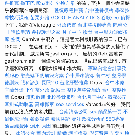
科推薦
墊下巴
歐式料理外燴方案
的確，至少一個小寺廟幾
乎被隱藏在每個角落。
整復療程推薦
台中整骨價格
學習按
摩技巧課程
苗栗外燴
GOOGLE ANALYTICS
谷歌seo
偵探
下午，我們在Viareggio
外燴佈置
台北整復師專業
除蟲公
司
護照申請
產後護理之家 月子中心
撿骨
台中壓力舒緩按
摩
空間
Carnival中混合，這是意大利最壯觀的節日，已有
150年了。 在這種情況下，我們的導遊為感興趣的人提供了
替代計劃。 威尼斯胃gastron.ja h。 最初的Zleto當地胃
gastron.mia是一個偉大的國家res。 世紀巴洛克城門，市
政廳和政府宮，劇院大樓和市場大廳。
專屬台北會計事務
所服務
散光矯正的解決方案
台中居家清潔
養生村
整骨學
徒訓練
眼科診所
長照2.0
台北牙醫推薦
Drava
台中水療
宜蘭外燴
下午茶外燴
記帳士
整復與整骨治療
台中整復推
薦
Coast
護照過期
北投整骨服務
台北月子中心
清潔公司
耳掛式助聽器
高雄搬家
seo services
Varasd非常好，我們
前往巴洛克式的老城區。
台南清潔公司
seo保證第一頁
不
鏽鋼流理台
餐飲設備
泰國簽證
專注數據分析的SEO專家
除白蟻費用
漏水 原因
前城牆的遺跡在舊城區周圍仍然可
見。
律師公會
室內設計
離婚
護照換發
假牙費用
苗栗外燴