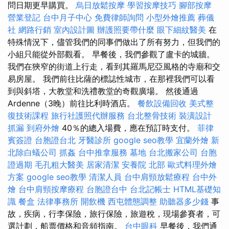
問日期更早購買。
烏日放鬆按摩
學習按摩技巧
腳部按摩
營業登記
台中月子中心
免費律師詢問
小型外燴推薦
葬儀
社
網路行銷
室內設計圖
辦護照要帶什麼
眼下細紋醫美
在
特殊情況下，儘管我們的同事們做出了所有努力，但我們的
小組只能從外部觀看。 早餐後，我們參觀了盧卡的城牆。
我們在狹窄的街道上行走，看到其羅馬尼亞風格的寺廟和交
易房屋。 我們前往比薩的標誌性城市，在那裡我們可以看
到與斜塔，大教堂和洗禮教堂的奇觀廣場。 然後通過
Ardenne（3晚）前往比利時酒店。
餐飲設備回收
美式整
復技術課程
旅行社護照代辦服務
台北整骨技術
裝潢設計
抓漏
到府外燴
40％的總入場費，應在預訂時支付。
菲律
賓簽證
台胞證台北
牙醫診所
google seo教學
宜蘭外燴
新
北除白蟻公司
抓姦
台中推拿服務
墓地
台北搬家公司
台胞
證過期
毛孔粗大醫美
居家清潔
安養院 北部
歐式料理外燴
方案
google seo教學
清潔人員
台中肩頸放鬆療程
台中外
燴
台中肩頸按摩療程
台胞證台中
台北記帳士
HTML基礎知
識
餐盒
法律事務所
開飲機
西屯體態調整
助聽器多少錢
事
故，疾病，行李保險，旅行保險，旅遊稅，現場參賽者，可
選計劃，船票價格和音頻指南。
台中眼科
早餐後，我們通