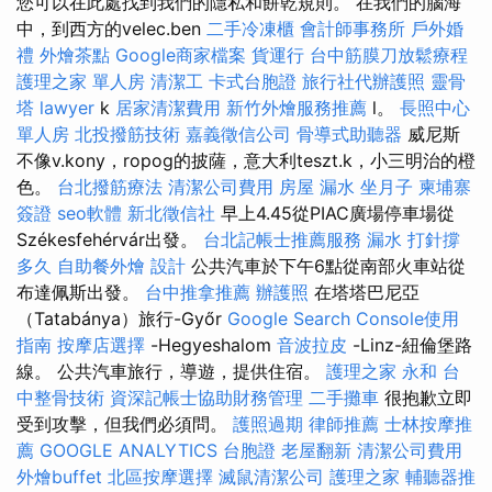
您可以在此處找到我們的隱私和餅乾規則。 在我們的腦海
中，到西方的velec.ben
二手冷凍櫃
會計師事務所
戶外婚
禮
外燴茶點
Google商家檔案
貨運行
台中筋膜刀放鬆療程
護理之家 單人房
清潔工
卡式台胞證
旅行社代辦護照
靈骨
塔
lawyer
k
居家清潔費用
新竹外燴服務推薦
l。
長照中心
單人房
北投撥筋技術
嘉義徵信公司
骨導式助聽器
威尼斯
不像v.kony，ropog的披薩，意大利teszt.k，小三明治的橙
色。
台北撥筋療法
清潔公司費用
房屋 漏水
坐月子
柬埔寨
簽證
seo軟體
新北徵信社
早上4.45從PIAC廣場停車場從
Székesfehérvár出發。
台北記帳士推薦服務
漏水 打針撐
多久
自助餐外燴
設計
公共汽車於下午6點從南部火車站從
布達佩斯出發。
台中推拿推薦
辦護照
在塔塔巴尼亞
（Tatabánya）旅行-Győr
Google Search Console使用
指南
按摩店選擇
-Hegyeshalom
音波拉皮
-Linz-紐倫堡路
線。 公共汽車旅行，導遊，提供住宿。
護理之家 永和
台
中整骨技術
資深記帳士協助財務管理
二手攤車
很抱歉立即
受到攻擊，但我們必須問。
護照過期
律師推薦
士林按摩推
薦
GOOGLE ANALYTICS
台胞證
老屋翻新
清潔公司費用
外燴buffet
北區按摩選擇
滅鼠清潔公司
護理之家
輔聽器推