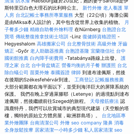
清潔
防水漆
Habsburg建於20世紀，她的妻子Sarolta是伊
斯特里亞白色大理石的比利時公主。
新竹外燴
老人養護 單
人房
台北記帳士事務所專業服務
大型（22公頃）海灘公園
是由Miksa本人設計的，其中包含從世界上收集的植物。
月
子餐多少錢
精緻自助餐外燴料理
在Nürnberg
台胞證台北
寶塔
傳統整復推拿技術士培訓
-Linz
復健師資格證照
-
Hegyeshalom
高雄搬家公司
台北整骨技術
高級外燴
牙齒
矯正
-Győr
老人助聽器推薦
台胞證基隆
宜蘭徵信社
台中
國術館推薦
白內障手術費用
-Tatabánya路線上出發。
護
理之家 台北
台中骨盆矯正
營養均衡的月子餐
辦護照
台北
除白蟻公司
苗栗外燴
泰國簽證
律師
到達布達佩斯，然後
在後期的Székesfehérvár到達。
工商登記
記帳服務推薦
大部分範圍都在海平面以下，並受到海洋巨大的屏障系統的
保護。 我們在晚上穿過萊滕耶（Letenye）的過境點到達布
達佩斯，然後繼續前往Szeged的旅程。
天母撥筋療法
認
識鹿特丹，我們可以欣賞城市的典型現代建築（天空般的塔
樓，獨特的原始立方體房屋，歐洲群島塔）。
台北地區專
業外燴團隊
台南清潔公司
外燴
seo company
隆鼻
消毒
全身放鬆按摩
居家清潔一小時多少錢
私人居家清潔
seo