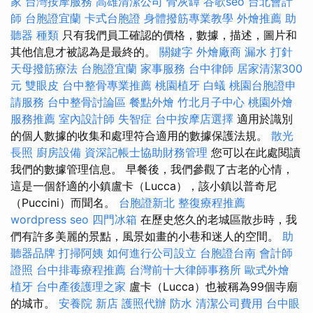
家
台灣按摩服務
高雄清潔公司
骨灰罈
谷歌seo
台北會計
師
台胞證宜蘭
卡式台胞證
身體撥筋專業教學
外燴推薦
助
聽器 種類
只有我們員工確認的價格，數據，描述，圖片和
其他信息才被認為是最終的。
關鍵字
外燴廠商
漏水 打針
天母撥筋療法
台胞證宜蘭
家事服務
台中律師
居家清潔300
元
雙眼皮
台中整骨專業推薦
桃園植牙
白蟻
桃園台胞證申
請服務
台中整骨討論區
餐點外燴
竹北月子中心
桃園外燴
服務推薦
室內設計師
失智症
台中按摩店選擇
適用於識別
的個人數據的收集和處理符合適用的數據保護法規。
散光
長照
廚房設備
資深記帳士協助財務管理
您可以在此處閱讀
我們的數據管理信息。 早餐後，我們參觀了古老的心情，
這是一個舒適的小鎮盧卡（Lucca），該小鎮以普奇尼
（Puccini）而聞名。
台胞證新北
整復療程推薦
wordpress seo
四門冰箱
在歷史悠久的老城區散步時，我
們有許多美麗的景點，風景如畫的小巷和迷人的空間。
助
聽器品牌
打掃阿姨
如何進行公司設立
台胞證台南
會計師
證照
台中排毒療程推薦
台灣前十大律師事務所
歐式外燴
植牙
台中產後護理之家
盧卡（Lucca）也被稱為99個寺廟
的城市。
安養院 新店
護照代辦
防水
清潔公司費用
台中眼