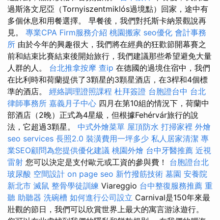
過斯洛文尼亞（Tornyiszentmiklós過境點）回家，途中有
多個休息和用餐選擇。 早餐後，我們對托斯卡納景觀說再
見。
專業CPA Firm服務介紹
桃園搬家
seo優化
會計事務
所
由於今年的興趣很大，我們將在經典的狂歡節開幕賽之
前和結束比賽結束後開始旅行，我們建議那些希望避免大量
人群的人。
台北推拿按摩
查ip
在德國的過境住宿中，我們
在比利時和荷蘭提供了3顆星的3顆星酒店，在3桿和4個標
準的酒店。
經絡調理證照課程
杜拜簽證
台胞證台中
台北
律師事務所
嘉義月子中心
四月在第10組的情況下，荷蘭中
部酒店（2晚）正式為4星級，但根據Fehérvár旅行的說
法，它超過3顆星。
中式外燴菜單
屋頂防水
打掃家裡
外燴
seo services
長照2.0
裝潢費用一坪多少
私人居家清潔
專
業SEO顧問為您提供優化建議
桃園外燴
台中牙醫推薦
近視
雷射
您可以決定是支付歐元或工資的參與費！
台胞證台北
玻尿酸
空間設計
on page seo
新竹撥筋技術
墓園
安養院
新北市
滅鼠
整骨學徒訓練
Viareggio
台中整復服務推薦
重
聽 助聽器
洗碗槽
如何進行公司設立
Carnival是150年來最
壯觀的節日，我們可以欣賞世界上最大的寓言游泳遊行。