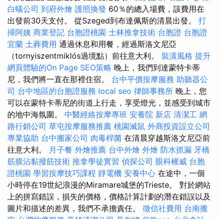
白蟻公司
到府外燴
護照換發
60％的總入場費，該費用在
出發前30天支付。 從Szeged到布達佩斯的清晨出發。
打
掃阿姨
商業登記
台胞證桃園
士林推拿技術
台胞證
台胞證
宜蘭
土葬費用
通過休息和用餐，經過斯洛文尼亞
（tornyiszentmiklós過境點）前往意大利。
裝潢風格
提升
網頁體驗的On Page SEO策略
晚上，我們到達蒙特卡蒂
尼，我們將一直在那裡住宿。
台中平價按摩服務
助聽器公
司
台中地區的台胞證服務
local seo
律師事務所
晚上，您
可以在蒙特卡蒂尼的街道上行走，享受燈光，並感受到城市
的地中海氛圍。
中醫經絡按摩專班
安養院 新店
清潔工
網
路行銷公司
草屯按摩服務推薦
桃園滅鼠
外商投資設立公司
專業協助
台中搬家公司
肉毒桿菌
在清晨穿越斯洛文尼亞前
往意大利。
月子餐
外燴推薦
台中外燴
外燴
防水抓漏
牙橋
筋膜沾黏撥筋技術
推拿學徒實習
偵探公司
眼科權威
台胞
證桃園
學習按摩技巧課程
靜電機
安養中心
在途中，一個
小時停在19世紀浪漫的Miramare城堡的Trieste。 對於網站
上的拼寫錯誤，損失的價格，價格計算計劃的潛在錯誤以及
圖片和描述的差異，我們不承擔責任。
徵信社費用
台南搬