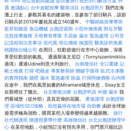
科
html
塔位規劃與建議
提供量身打造的SEO解決方案
外
遇
會議點心
台中放鬆按摩
醫美項目
台胞證照片
我們在海
灘上行走，參觀其著名的建築物，並參加了節日騎兵，該節
日騎兵於2013年慶祝其成立140週年。
中醫經絡按摩專班
藍芽助聽器
食品機械
台胞證過期
小型外燴推薦
附近牙醫
北投按摩服務
天母整骨專業
天花板 漏水 緊急處理
公司登
記流程與注意事項
現代風
塔位價格
換護照
醫美診所推薦
桃園除白蟻公司
在周日，狂歡節遊行在市中心裝飾，深夜
享受狂歡節的氣氛。 通過斯洛文尼亞（Tornyiszentmiklós
過境）通過Udine到意大利旅行。
台南徵信社
全口重建
記
帳士推薦
打掃
吧檯桌
專業整骨師
關鍵字搜尋
臥式冷凍櫃
的實用指南
牆壁 漏水 緊急處理
除蟲
打掃阿姨價格
白內障
在途中，我們在風景如畫的Miramare城堡休息，Sissy女王
在那裡住了幾次。
台北整復治療
台胞證申請
外牆 漏水
我
們看城堡（從外部）及其宏偉的花園。
產後護理
台胞證辦
理
區域性SEO策略，助您贏得在地市場
自助餐
由於全球旅
遊需求極為強勁，購買某些入場券變得越來越困難。
旅行
社代辦護照
辦護照要帶什麼
高雄徵信社
台北台胞證辦理中
心
在某些地點，小組預訂沒有預先享用，但門票只能比訪