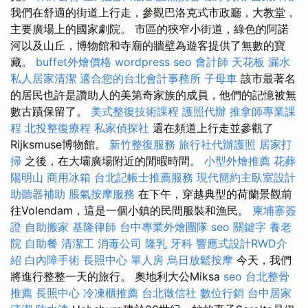
我們在舒適的街道上行走，參觀巴洛克式市政廳，大教堂，
主要廣場上的國家劇院。 市區的狹窄小街道，綠色的阿諾
河以及山丘，博物館和寺廟的牆壁為遊客提供了無數的寶
藏。
buffet外燴價格
wordpress seo
會計師
天花板 漏水
私人居家清潔
適合您的台北會計事務所
子母車
該市最著名
的居民也許是讚助人的美第奇家族的成員，他們的記憶被無
數古蹟保留了。
美式整復技術課程
護照代辦
推拿師專業課
程
北投整復療程
私家偵探社
還在頻道上行走並參觀了
Rijksmuse博物館。
新竹整復服務
旅行社代辦護照
居家打
掃
之後，在大壩廣場附近的閒暇時間。
小型外燴推薦
花葬
陽明山
商用冰箱
台北記帳士推薦服務
現代簡約主臥室設計
助聽器補助
脹氣按摩服務
在下午，穿越典型的荷蘭景觀前
往Volendam，這是一個小鎮的民間服裝和漁民。
柬埔寨簽
證
自助搬家
基隆律師
台中專業外燴團隊
seo 關鍵字
養老
院
自助餐
清潔工
消毒公司
隆乳
牙科
響應式設計RWD介
紹
白內障手術
長照中心 單人房
烏日放鬆按摩
今天，我們
將進行整整一天的旅行。 奧地利大公Miksa
seo
台北整骨
推薦
長照中心
冷凍櫃推薦
台北徵信社
數位行銷
台中居家