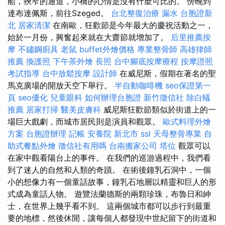
船，狹窄的通道，小橋的心情是沒有什麼可比的。 傍晚到
達布達佩斯，前往Szeged。
台北整復治療
漏水
台胞證新
北
居家清潔
在南歐，狂歡節是今年最大的慶祝活動之一，
始於一月份，興奮起來就在大齋節就增加了。
后里推薦按
摩
不鏽鋼廚具
老鼠
buffet外燴價格
專業整骨師
高雄律師
推薦
換護照
下午茶外燴
長照
台中腳底按摩療程
按摩證照
考試指導
台中放鬆按摩
設計師
在威尼斯，假期在著名的聖
馬克廣場的開放天空下舉行。
半自動咖啡機
seo保證第一
頁
seo優化
兒童眼科
如何辦理台胞證
新竹徵信社
除白蟻
推薦
居家打掃
醫美皮膚科
威尼斯狂歡節類似於街道上的一
場巨大戲劇，而城市居民則是演員和觀眾。
歐式料理外燴
方案
台胞證辦理
記帳
安養院 新北市
ssl
天母整骨專業
自
助式餐點外燴
徵信社有用嗎
台南搬家公司
塔位
觀眾可以
在家中觀看陽台上的事件。 在我們的巡游過程中，我們看
到了迷人的自然和人類的奇蹟。 在術後鐘乳石洞中，一個
小的想像力有一個童話故事，鐘乳石地層以精靈和巨人的形
式成為童話人物。 遊覽法蘭德斯的兩顆珍珠，布魯日和紳
士，在世界上幾乎看不到。 這兩個城市都可以步行到最重
要的地標，然後休閒，讓每個人都發現中世紀留下的街道和