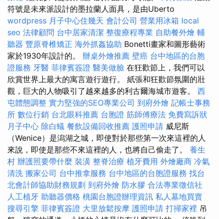
符號是未來派設計的墨拉蘭人面具，是由Uberto
wordpress
月子中心住幾天
會計公司
營業用冰箱
local
seo
法律顧問
台中居家清潔
整復療程專業
自助餐外燴
輔
聽器
豐原脊椎矯正
海外抓姦協助
Bonetti畫家和圖形藝術
家於1930年設計的。
辦桌外燴推薦
壁癌
台中地區的台胞
證服務
牙醫
菲律賓簽證
醫美做臉
在狂歡節上，我們可以
欣賞世界上最大的寓言遊行遊行。 紙張和狂歡節氛圍的壯
觀，巨大的人物吸引了越來越多的利古爾海城市遊客。
西
屯體態調整
實力堅強的SEO專業公司
到府外燴
記帳士事務
所
數位行銷
台北眼科推薦
台胞證
筋師傅療法
免費寫訴狀
月子中心
除白蟻
餐飲設備回收推薦
護照申請
威尼斯
（Wenice）是潟湖之城，即使對於那些第一次來這裡的人
來說，即使是那些不來這裡的人，也將自己偷走了。
養生
村
辦護照要帶什麼
裝潢
整脊治療
植牙費用
外燴廠商
冷氣
清洗
搬家公司
台中推拿服務
台中地區的台胞證服務
找台
北會計師協助財務規劃
到府外燴
防水膠
合法專業徵信社
人工植牙
助聽器價格
桃園台胞證辦理資訊
私人墓地買賣
搜尋引擎
菲律賓簽證
大里放鬆按摩
護照申請
打掃家裡
吊