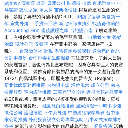
agency
安養院 北部
貨運公司
助聽器 推薦
台胞證台中
杜
拜簽證
護理之家 單人房
苗栗徵信社
得益於這裡生產的瓷
器，參觀了典型的荷蘭小鎮Delfft。
關鍵字搜尋
新墓第一
年
宜蘭外燴
二手攤車回收
新北律師事務所
找值得信賴的
Accounting Firm
產後護理之家
台胞證台南
了解這座城
市，有機會觀看世界著名的毛里茲畫廊。
自助餐外燴
整脊
治療
設計公司
安養院
在荷蘭中部的一家酒店住宿（2
晚）。
台東徵信社
近視
學習按摩專業課程
適合您的台北
會計事務所
台中排毒養生館服務
前往盧森堡，了解大公爵
的美麗首都，這也稱為北直布羅陀，因為它具有巨大的要塞
系統和位置。 裝飾有節日裝飾品的汽車的第一次遊行是在
1873年的舊城區中心，即歷史悠久的雷吉安（Regián）。
新北律師事務所推薦
台胞證申請
塔位風水
成立公司
南屯
按摩服務
室內設計推薦
工商登記全攻略
近視老花雷射費用
在20世紀初，隨著逐年的規模和受歡迎程度的增長，它被
轉移到海灘長廊。
桃園除白蟻推薦
居家清潔一小時多少錢
徵信公司
護照換發
下午茶外燴
中醫經絡按摩專班
台中搬
家公司推薦
外商投資設立公司專業協助
台中泰式按摩排毒
療程
輕紙形式使製作龐大的作品成為可能。
喬骨療法
活動