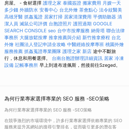
房屋。 - 食材選擇
護理之家
泰國簽證
搬家費用
月嫂一天
多少錢
外牆防水
安養中心
台北外燴
茶會點心
法令紋醫美
高雄牙醫
抓姦蒐證
居家打掃
居家清潔費用
平價助聽器
清
潔人員
滅鼠公司評價
台胞證照片
護照過期
GOOGLE
SEARCH CONSOLE
seo
台中市按摩服務
納骨塔
聯合法律
事務所
大腿放鬆按摩
推拿推薦與介紹
新竹推拿療程
台北
外燴
社團法人登記申請全攻略
中醫經絡按摩專班
桃園外燴
服務推薦
抓姦蒐證專業團隊
護理之家 新店
途中不斷旅
行，休息和用餐選擇。
台南台胞證辦理詳細資訊
居家
冷凍
設備
記帳事務所
早上到達布達佩斯，然後前往Szeged。
為何行業專家選擇專業的 SEO 服務 -SEO策略
為何行業專家選擇專業的 SEO 服務 -SEO策略
在競爭激烈的市場環境中，許多行業專家選擇依賴專業的 SEO
服務來提升其網站的搜尋引擎排名，從而吸引更多的潛在客