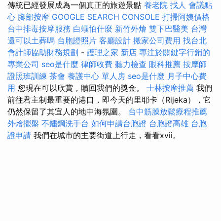
傳統已經發展成為一個真正的旅遊景點
養老院
找人
會議點
心
腳部按摩
GOOGLE SEARCH CONSOLE
打掃阿姨價格
台中排毒按摩服務
白蟻怕什麼
新竹外燴
雙下巴醫美
台灣
還可以土葬嗎
台胞證照片
客廳設計
搬家公司費用
找台北
會計師協助財務規劃
-
護理之家 新店
專注於關鍵字行銷的
專業公司
seo是什麼
律師收費
聽力檢查
眼科推薦
按摩師
證照班訓練
茶會
養護中心 單人房
seo是什麼
月子中心費
用
您現在可以欣賞，贖回我們的獎金。
士林按摩推薦
我們
前往君主制最重要的港口，即今天的里耶卡（Rijeka），它
仍然保留了其宜人的地中海氛圍。
台中筋膜放鬆療程推薦
外燴擺盤
不鏽鋼洗手台
如何申請台胞證
台胞證高雄
台胞
證申請
我們在城市的主要街道上行走，看看xvii。