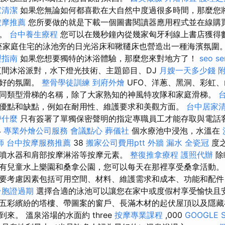
家清潔
如果您無論如何都喜歡在大自然中度過很多時間，那麼您
按摩推薦
您所要做的就是下載一個圖書閱讀器應用程式並在線購
處。
台中養生療程
您可以在幾秒鐘內從幾家匈牙利線上書店獲得
a的這座家庭住宅的泳池旁的日光浴床和鞦韆床也營造出一種海濱氛圍
理指南
如果您想要獨特的沐浴體驗，那麼您來對地方了！
seo se
間沐浴派對，水下燈光技術、主題節目、DJ
月嫂一天多少錢
良好的氛圍。
整骨學徒訓練
到府外燴
UFO、洋蔥、黑洞、彩虹
同類型滑梯的名稱，除了大家熟知的神風特攻隊和家庭滑梯。
優點和缺點，例如在耐用性、維護要求和美觀方面。
台中居家
帶什麼
只有簽署了單獨保密聲明的指定專職員工才能存取與電話
4
專業外燴公司服務
會議點心
葬儀社
個水療池中浸泡，水溫在
師
台中按摩服務推薦
38
搬家公司費用ptt
外牆 漏水
全瓷冠
度
噴水器和肩部按摩淋浴等按摩元素。
整復推拿療程
護照代辦
除
有兒童水上樂園和桑拿公園，您可以每天在那裡享受桑拿活動
要考慮因素包括可用空間、材料、維護需求和成本、功能和配件
台胞證過期
選擇合適的泳池可以讓您在家中或度假村享受愉快且安
五彩繽紛的塔樓、帶圖案的窗戶、長滿木材的起伏屋頂以及隱藏
來。 溫泉浴場的水面約 three
按摩專業課程
,000
GOOGLE 