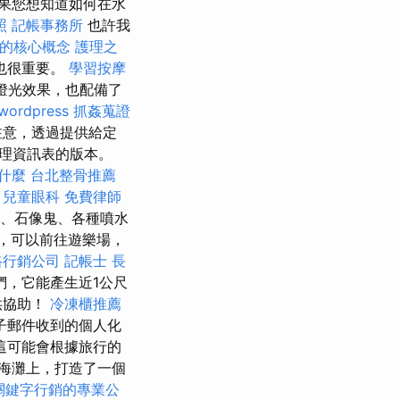
果您想知道如何在水
照
記帳事務所
也許我
O的核心概念
護理之
也很重要。
學習按摩
燈光效果，也配備了
wordpress
抓姦蒐證
注意，透過提供給定
理資訊表的版本。
什麼
台北整骨推薦
。
兒童眼科
免費律師
砲、石像鬼、各種噴水
，可以前往遊樂場，
路行銷公司
記帳士
長
，它能產生近1公尺
供協助！
冷凍櫃推薦
子郵件收到的個人化
這可能會根據旅行的
海灘上，打造了一個
關鍵字行銷的專業公