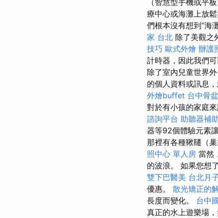
（智慧型手機或平板
療中心或海灘上放鬆
們根本沒有想到“海
家 台北
除了美觀之
技巧
歐式外燴
辦護
計時器，因此我們可
除了室內兒童世界外
的個人資料或訊息，
外燴buffet
台中骨
對於有小孩的家庭來
諮詢平台
助聽器補
器等92個體驗元素
那裡有各種鞦韆（巢
照中心 單人房
當然
的波浪。 如果您想
雙下巴醫美
台北月
優惠。
散光矯正的
長度而變化。
台中
真正的水上遊樂場