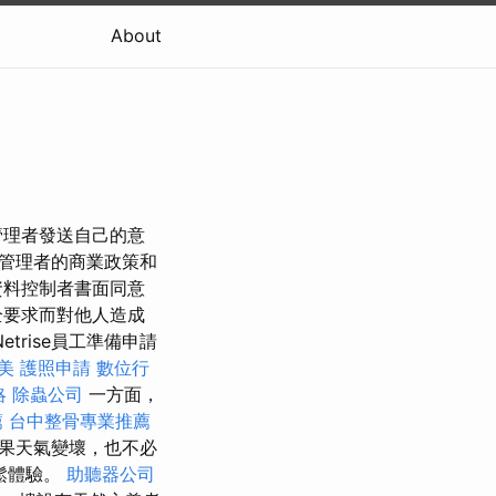
About
管理者發送自己的意
管理者的商業政策和
資料控制者書面同意
全要求而對他人造成
rise員工準備申請
美
護照申請
數位行
略
除蟲公司
一方面，
薦
台中整骨專業推薦
果天氣變壞，也不必
鬆體驗。
助聽器公司