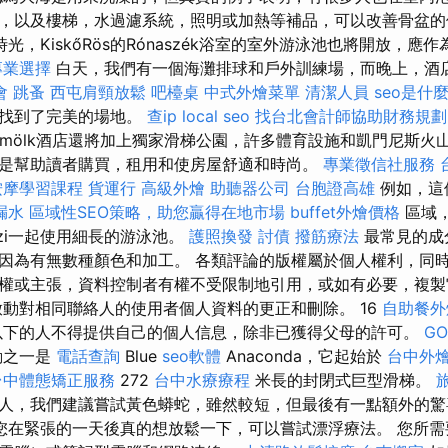
，以及樓梯，水過濾系統，照明或加熱等補品，可以改善骨盆
光，KiskőRös的Rónaszék浴室的室外游泳池也將開放，應
專業選擇
白天，我們有一個海灘排球和戶外訓練場，而晚上，酒
會
跳蚤
西屯肩頸放鬆
吧檯桌
中式外燴菜單
清潔人員
seo是什
們找到了完美的場地。
查ip
local seo
找台北會計師協助財務規劃
dömölk酒店還將加上獨家滑梯公園，許多體育設施和凱門尼斯火
是幫助讀者購買，租用和使房屋舒適和時尚。
專業徵信社服務
按摩學習課程
貨運行
高級外燴
助聽器公司
台胞證高雄
例如，這個
漏水
區域性SEO策略，助您贏得在地市場
buffet外燴價格
區域
zzi一起使用細長的游泳池。
護照換發
討債
撥筋療法
最常見的成
因為有無數種顏色和加工。 各類評論的版權屬於個人權利，同
權或主張，資料控制者有權不受限制地引用，或如有必要，複製它
啟動對相同聯絡人的使用者個人資料的更正和刪除。 16
自助餐外
以下的人不得提供自己的個人信息，除非已獲得父母的許可。
GO
動之一是
電話查詢
Blue
seo軟體
Anaconda，它起始於
台中外
台中體態矯正服務
272
台中水療療程
米長的封閉式巨型滑梯。
人，我們建議嘗試黃色蟒蛇，雖然較短，但最後有一點額外的
您在緊張的一天後真的想放鬆一下，可以嘗試漂浮療法。 您所需