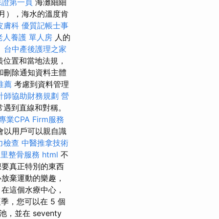
o保證第一頁
海灘細細
月），海水的溫度肯
皮膚科
優質記帳士事
老人養護 單人房
人的
。
台中產後護理之家
裝位置和當地法規，
和刪除通知資料主體
推薦
考慮到資料管理
計師協助財務規劃
營
常遇到直線和對稱。
專業CPA Firm服務
會以用戶可以親自識
力檢查
中醫推拿技術
大里整骨服務
html
不
想要真正特別的東西
必放棄運動的樂趣，
 在這個水療中心，
季，您可以在 5 個
在 seventy