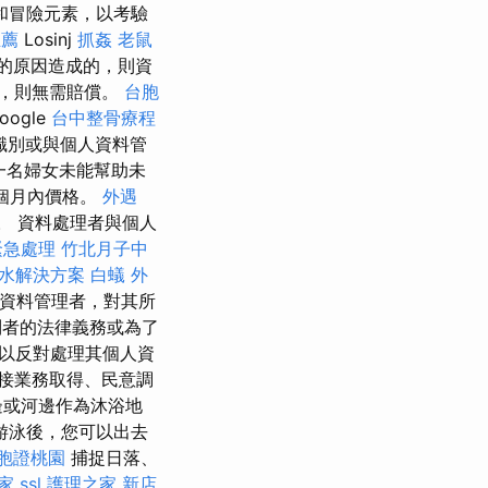
和冒險元素，以考驗
推薦
Losinj
抓姦
老鼠
免的原因造成的，則資
，則無需賠償。
台胞
oogle
台中整骨療程
識別或與個人資料管
縣的一名婦女未能幫助未
個月內價格。
外遇
。 資料處理者與個人
緊急處理
竹北月子中
水解決方案
白蟻
外
身為資料管理者，對其所
者的法律義務或為了
以反對處理其個人資
接業務取得、民意調
邊或河邊作為沐浴地
游泳後，您可以出去
胞證桃園
捕捉日落、
家
ssl
護理之家 新店