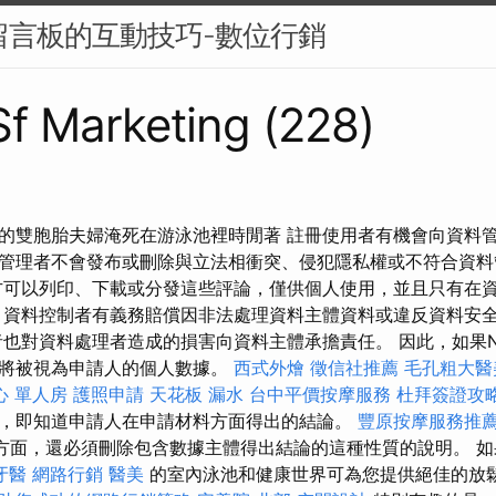
戶留言板的互動技巧-數位行銷
 Sf Marketing (228)
的雙胞胎夫婦淹死在游泳池裡時閒著 註冊使用者有機會向資料
管理者不會發布或刪除與立法相衝突、侵犯隱私權或不符合資料
方可以列印、下載或分發這些評論，僅供個人使用，並且只有在
 資料控制者有義務賠償因非法處理資料主體資料或違反資料安
也對資料處理者造成的損害向資料主體承擔責任。 因此，如果Net
也將被視為申請人的個人數據。
西式外燴
徵信社推薦
毛孔粗大醫
心 單人房
護照申請
天花板 漏水
台中平價按摩服務
杜拜簽證攻
，即知道申請人在申請材料方面得出的結論。
豐原按摩服務推
方面，還必須刪除包含數據主體得出結論的這種性質的說明。 如
牙醫
網路行銷
醫美
的室內泳池和健康世界可為您提供絕佳的放