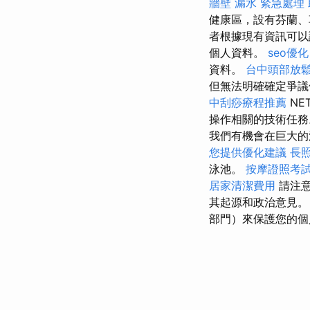
牆壁 漏水 緊急處理
健康區，設有芬蘭、
者根據現有資訊可以
個人資料。
seo優化
資料。
台中頭部放
但無法明確確定爭議
中刮痧療程推薦
NE
操作相關的技術任務。
我們有機會在巨大的
您提供優化建議
長照
泳池。
按摩證照考
居家清潔費用
請注意
其起源和政治意見
部門）來保護您的個