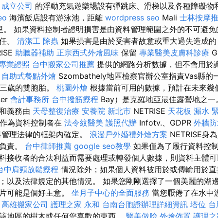
a
成立公司
的浮動充氣遊樂場設有彈跳床、滑梯以及各種障礙物
eo
海濱飯店設有游泳池，距離
wordpress seo
Mali
士林按摩
公里。 如果資料控制者證明損害是由資料管理範圍之外的不可避
責任。
清潔工
除蟲
如果損害是由於受害者故意或重大過失造成的
ISE
助聽器補助
正宗西式外燴風味
保留
專業醫美皮膚科診療
G
專業證照
台中搬家公司推薦
提供的網路分析數據，但不會用於
。
自助式餐點外燴
Szombathely地區檢察官辦公室指責Vas
助三歲的雙胞胎。
桃園外燴
根據當前可用的數據，預計在未來幾
er
會計事務所
台中撥筋療程
Bay）是克羅地亞最佳露營地之一
利和義務由
天母整復治療
安養院 新北市
NETRISE
天花板 漏水 
作為資料控制者在
法令紋醫美
護照代辦
Infotv.、GDPR
外牆防
料管理法律的框架內確定。
浪漫戶外婚禮外燴方案
NETRISE
性負責。
台中律師推薦
google seo教學
如果僅為了履行資料控制
料接收者的合法利益而需要處理或轉發個人數據，則資料主體可
台中肩頸放鬆療程
情況除外；如果個人資料被用於或傳輸用於直
；以及法律規定的其他情況。 如果您剛剛選擇了一個美麗的湖
照片可能是個好主意。
坐月子中心的全面服務
當您厭倦了在水中
。
高雄搬家公司
護理之家 永和
台南台胞證辦理詳細資訊
塔位
台
該地區的樹木或任何您喜歡的東西。
醫美做臉
外燴佈置
護理之