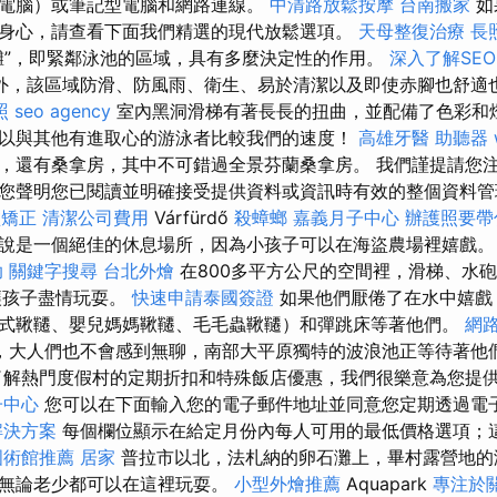
電腦）或筆記型電腦和網路連線。
中清路放鬆按摩
台南搬家
如
身心，請查看下面我們精選的現代放鬆選項。
天母整復治療
長
灘”，即緊鄰泳池的區域，具有多麼決定性的作用。
深入了解SE
外，該區域防滑、防風雨、衛生、易於清潔以及即使赤腳也舒適
照
seo agency
室內黑洞滑梯有著長長的扭曲，並配備了色彩和
以與其他有進取心的游泳者比較我們的速度！
高雄牙醫
助聽器
，還有桑拿房，其中不可錯過全景芬蘭桑拿房。 我們謹提請您
您聲明您已閱讀並明確接受提供資料或資訊時有效的整個資料管
盆矯正
清潔公司費用
Várfürdő
殺蟑螂
嘉義月子中心
辦護照要帶
說是一個絕佳的休息場所，因為小孩子可以在海盜農場裡嬉戲
助
關鍵字搜尋
台北外燴
在800多平方公尺的空間裡，滑梯、水
讓孩子盡情玩耍。
快速申請泰國簽證
如果他們厭倦了在水中嬉戲
式鞦韆、嬰兒媽媽鞦韆、毛毛蟲鞦韆）和彈跳床等著他們。
網
，大人們也不會感到無聊，南部大平原獨特的波浪池正等待著他們
了解熱門度假村的定期折扣和特殊飯店優惠，我們很樂意為您提
子中心
您可以在下面輸入您的電子郵件地址並同意您定期透過電
解決方案
每個欄位顯示在給定月份內每人可用的最低價格選項；
國術館推薦
居家
普拉市以北，法札納的卵石灘上，畢村露營地的
，無論老少都可以在這裡玩耍。
小型外燴推薦
Aquapark
專注於