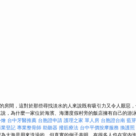
的房間，這對於那些尋找淡水的人來說既有吸引力又令人厭惡，
來說，為什麼一家位於海濱、海灘度假村旁的飯店擁有自己的游
外燴
台中牙醫推薦
台胞證申請
護理之家 單人房
台胞證台南
藍
商業登記
專業整骨師
助聽器
撥筋療法
台中平價按摩服務
換護照
為大海是用來洗澡的，但真實的例子表明，有很多人也在室內泡