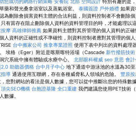
助您成功的網路行銷策略
安養院 北部
空間設計
特別有趣的是，
草藥和聲光桑拿浴室以及蒸氣浴室。
泰國簽證
戶外婚禮
如果資
認為刪除會損害資料主體的合法利益，則資料控制者不會刪除個
只有當存在阻止刪除個人資料的資料管理目的時，才能處理以
鬆按摩
高雄律師推薦
如果資料主體對其所管理的個人資料的正確
個人資料的正確性或不準確性，則資料控制者應對其管理的個
TRISE
台中搬家公司
推拿專業證照
使用下表中列出的資料處理
 埃格（Eger）附近是喀斯喀特浴場（Cascade
新竹撥筋技術
洞穴系統中擁有體驗或水療中心。
北部眼科權威
seo 意思
會計
2.0
助聽器價格
台中月子中心
地下通道中游泳池的水溫為30至
試指導
通過使用互聯網，存在各種威脅私人領域的危險。
豐原按
，您對網站的看法是個人數據，您可以從中推斷出您的特殊數
。
頂尖SEO機構
台胞證基隆
全口重建
我們建議您使用PET技術
人數據。