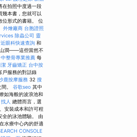
將在拍照中度過一段
買幾本書，您就可以
數位形式的書籍。 位
。
外燴廠商
台胞證照
rvices
除蟲公司
靈
附近眼科快速查詢
和
、山澗——這些當然不
台中整骨專業推薦
每
清潔
牙齒矯正
台中按
客戶服務的對話錄
沙鹿按摩服務
32
搜
之間。
谷歌seo
其中
瞭如海般的波浪池和
。
找人
總體而言，選
、安裝成本和許可程
全的泳池體驗。 由
在水療中心內的舒適
SEARCH CONSOLE