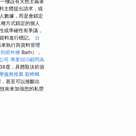
一樓設有天然主義者
料主體提出請求，或
人數據，而是會鎖定
這種方式鎖定的個人
性或準確性有爭議，
人資料進行標記。
台
器來執行與資料管理
到府外燴
Bath），
公司
專業SEO顧問為
38度，具體取決於游
摩服務推薦
殺蟑螂
據，甚至可以推斷出
（技術來加強您的私營