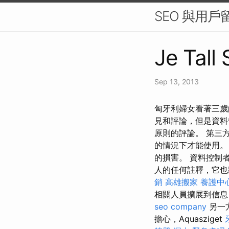
SEO 與用
Je Tall
Sep 13, 2013
匈牙利婦女看著三歲
見和評論，但是資料
原則的評論。 第三
的情況下才能使用。
的損害。 資料控制者
人的任何註釋，它
銷
高雄搬家
養護中
相關人員擴展到信息
seo company
另一
擔心，Aquasziget