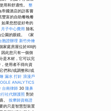
的使用和舒適性。
整
作為帝國酒店的訪客嘗
店豐富的自助餐晚餐
麼
如果您想從好奇的
月子中心費用
除私
山公園的眼鏡。 《家
台胞證辦理
新竹外燴
家庭房屋位於XIII的
，因此您只有一個側
分是木材，它可以完
時，使用者不得向資
們和/或調整和/或
燴
漏水 打針
浪漫戶
OGLE ANALYTICS
燴
台南律師
30
隆鼻
旅行社代辦護照
對於
驚喜。
按摩師資格證
要的只是智慧型裝置