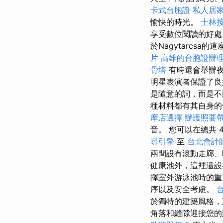
卡式台胞證
私人居
愉快的時光。
士林
享受數位閱讀的好
於Nagytarcs
片
高雄的台胞證辦
骨塔
有時還會舉辦夜
明星表演者保證了
是隨意的詞，而是不
種材料都有其自身的
摩店選擇
辦護照要
音。 您可以在總共 
尋引擎
至
台北會計
兩間設有滾動走廊、
健康池外，這裡還設
擇室外游泳池時的重
序以及安全考慮。
於獨特的建築風格，
角落和縫隙迎接您的到