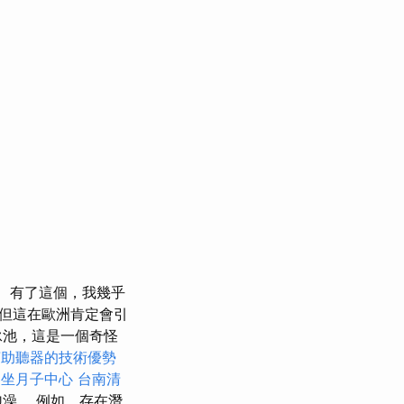
有了這個，我幾乎
但這在歐洲肯定會引
泳池，這是一個奇怪
芽助聽器的技術優勢
坐月子中心
台南清
澡。 例如，存在潛