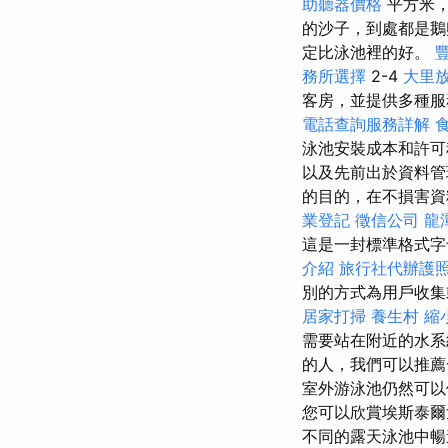
助聽器價格
平方米，
的沙子，到處都是鵝
定比泳池裡的好。
務所選擇
2-4
大里
客房，並提供多種服
電話查詢服務詳解
泳池安裝成本和許
以及先前出於資料管
的目的，在不損害資
業登記
徵信公司
龍
這是一封標準格式字母
介紹
旅行社代辦護
別的方式為用戶收
居家打掃
養生村
縮
需要站在附近的水系
的人，我們可以推薦
室外游泳池仍然可以
您可以欣賞埃斯泰爾戈
不同的露天泳池中暢