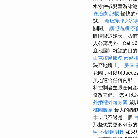
水零件或兒童游泳池
脊治療
記帳
愉快的時
試。
新店護理之家
關閉。
護照過期
茶
眼睛撤退幾天，我
人公寓房外，Cell
庭地圖》雜誌的目的
西屯按摩服務
經絡
狹窄地塊上。
房屋 
花園，可以與Jacu
美地適合任何內部，
料控制者主張任何產
修改它們。 您可以
外婚禮外燴方案
歲
桃園搬家
最大的轟
米，只不過是一個
那些想要更多刺激的
照
不鏽鋼廚具
如果