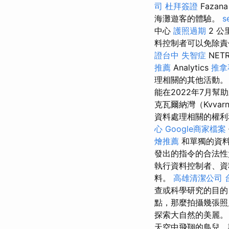
司
杜拜簽證
Fazan
海灘遊客的體驗。
s
中心
護照過期
2 
料控制者可以免除
證台中
失智症
NETR
推薦
Analytics
推拿
理相關的其他活動
能在2022年7月幫
克瓦爾納灣（Kvvarn
資料處理相關的權
心
Google商家檔案
燴推薦
和單獨的資
發出的指令的合法
執行資料控制者、資
料。
高雄清潔公司
查或科學研究的目的
點，那麼拍攝幾張
探索大自然的美麗
天空中飛翔的鳥兒、