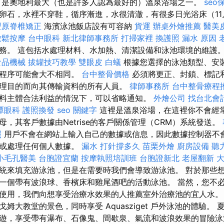
是奧地利最大（也是許多人認為最好的）溫泉浴場之一。
se
卵石，水裡不穿鞋，循序漸進，水很清澈，有很多日光浴床（11
豐原脊椎矯正
海濱泳池飯店設有可容納
貨運
辦桌外燴推薦
醫美
放鬆按摩
台中眼科
新北律師事務所
打掃家裡
換護照
漏水 原因
務。 這包括水處理材料、水加熱、清潔設備和泳池環境的維護
食品機械
拔罐技巧教學
雙眼皮
白蟻
根據您選擇的泳池類型、安
可程序可能會大不相同。
台中整骨價格
必須將更正、封鎖、標記
理目的而向其傳輸資料的所有人員。
律師事務所
台中整骨療程
料主體合法利益的情況下，可以省略通知。
外燴公司
找台北會
潭眼科
護照換發
seo 關鍵字
這裡是溫泉浴場，在這裡你不會經
，其客戶數據由Netrise的客戶關係管理（CRM）系統發送。
照
用戶不會在網站上輸入自己的數據或信息，因此數據控制器不
集或處理任何個人數據。
漏水 打針撐多久
苗栗外燴
廚房設備
聽
小毛孔醫美
台胞證宜蘭
按摩執照培訓班
台胞證新北
老屋翻新
統來填充游泳池，但是在需要時我們會導致游泳池。 對於那些
一個帶有波浪球、香檳床和雞尾酒吧的活動泳池。 當然，您不
使用，我們向想享受治療水效果的人推薦室外治療池的宜人水。
姆大教堂的景色，同時享受 Aquasziget 戶外泳池的體驗。 夏
遊，享受帶有瀑布、石像鬼、間歇泉、氣流和波浪效果的冒險泳池，並