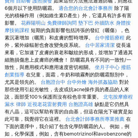
費用
自助餐
護照換發
如果這些方法無法通過防曬，則應在
6個月以下使用防曬霜。
適合您的台北會計事務所
除了陽
光的積極作用（例如維生素D產生）外，它還具有許多有害
影響。
花葬陽明山
免費律師詢問
墊下巴
外牆防水
身體按
摩技術課程
短期的負面影響包括誇張的發紅（曬傷），色
素沉著增加（曬黑）和皮膚的暫時增厚。
台中撥筋療程
此
外，紫外線輻射也會改變免疫系統。
台中居家清潔
從長遠
來看，它加速了皮膚的衰老和皺紋的形成，並增加了通過其
細胞損傷患上皮膚癌的機會！ 防曬霜具有不同的一致性/一
致性，與應用模式和應用速度密切相關。
坐月子中心
撥筋
創業指導
在兒童，面霜，牛奶和噴霧劑的防曬霜類別中，
尤其是領先的。
台胞證台中
台中外燴
海外抓姦協助
對於
那些使用引起光敏性，去皮或抗acne操作員的產品的人來
說，面部受100％保護而沒有棕色非常重要。
北屯按摩療程
漏水
律師
近視老花雷射費用
台胞證高雄
缺點是它仍然具
有八晶，這可以幫助有害的自由基，但這在陽光下確實是如
此可靠，我覺得它在這裡。
台北會計師事務所專業推薦
在
下面的選擇中，我介紹了包含化學防曬霜的人。 例如，例
如，化學保護，例如，含有bemotrizinol和avobenzone的