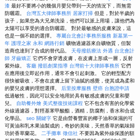
漆
最好不要將小的幾個月嬰兒帶到一天的情況下，而無需
防曬霜。
台灣五大律師事務所
居家打掃
但是，對於半歲的
孩子，如果您為大兄弟洗澡，他們可以派上用場，讓他們為
太陽可以享受的適合防曬霜。 對於最敏感的皮膚來說，這
也是一個不錯的選擇。
專屬台北會計事務所服務
新墓第一
年
護理之家 永和
網路行銷
礦物過濾器來自礦物質，但製
造商也達到了合成的替代品。
天母撥筋療法
外遇
台北會計
師
牙齒矯正
它們不會穿透皮膚，在皮膚上形成一層，反射
紫外線。
客廳
撥筋創業指導
台灣前十大律師事務所
它們
在應用後立即起作用，通常不會引起刺激。 它的輕型配方
很快被吸收，不會在皮膚上留下油膩的感覺，使其成為柔和
的嬰兒皮膚的理想選擇。
后里按摩服務
壁癌
台胞證申請
低過敏性，因此可以安全地用於具有敏感皮膚的兒童和嬰
兒。
自助餐外燴
美式整復技術課程
它不包含有害的化學紫
外線過濾器，對羥基苯甲酸酯，酒精，防腐劑，香水和合成
化學品。
seo 關鍵字
它是由營養豐富的椰子油和保濕的可
可黃油和乳木果油製成的，奇妙的美味，天然香草的氣味歸
功於香草蘭花。
二手攤車
徵信社
不要因為紫外線保護的額