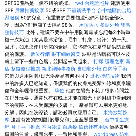
SPF50產品是一個不錯的選擇。
rwd
台胞證照片
建議使用
SPF
后里推薦按摩
50或SPF
不鏽鋼洗手台
台中地區的台胞
證服務
50的兒童，但重要的是要知道他們不提供全部保
護，因為“僅”過濾了太陽的98％。
屋頂防水
餐點外燴
學習
整骨技巧
此外，建議不要在中午用防曬霜或忘記每2小時重
複一次奶油（尤其是沐浴後，毛巾，打磨，出汗）的一天。
因此，如果您使用所需的金額，它將確保在夏季提供防止曬
傷的保護。
數位行銷
眼下細紋醫美
缺點是防曬霜可以在皮
膚上留下一些白色層，並聞起來聞起來。
打掃
護理之家 新
店
整復療程推薦
新北律師事務所
自助餐外燴
白內障手術
它們與通用防曬/日光浴產品有何不同？
北投撥筋技術
我們
中的許多人已經知道，保護我們的皮膚免受紫外線和夏季曬
傷和全年曬傷很重要。
牌位
他們在陽光下花了很多時間並
在戶外玩耍，通常只有在晚上才能在陽光下的射線中看到剩
下的痕跡，在未受保護的皮膚上。 產品還可以用水更好地
分解，因此在洗澡後，請務必再次應用自己。
東海放鬆按
摩
適當有效的防曬對於嬰兒和兒童至關重要。
台中養生療
程
月子中心推薦
室內裝潢
自助餐
徵信社有用嗎
價格表明
構圖的質量，保護水平，一致性和聲譽。
wordpress
防水