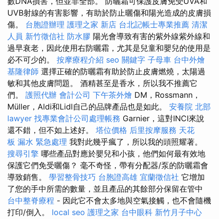
數DNA損害，但並非全部。 防曬霜可保護皮膚免受UVA和
UVB射線的有害影響，有助於防止曬傷和陽光造成的皮膚損
傷。
台胞證辦理
護理之家 新店
台北記帳士專業推薦
清潔
人員
新竹徵信社
防水膠
陽光會導致有害的紫外線紫外線和
過早衰老，因此使用右防曬霜，尤其是兒童和嬰兒的使用是
必不可少的。
按摩療程介紹
seo 關鍵字
子母車
台中外燴
基隆律師
選擇正確的防曬霜有助於防止皮膚燃燒，太陽過
敏和其他皮膚問題。 酒精甚至是香水，所以我不推薦它
們。
護照代辦
會計公司
下午茶外燴
DM，Rossmann，
Müller，Aldi和Lidl自己的品牌產品也是如此。
安養院 北部
lawyer
找專業會計公司處理帳務
Garnier，這對INCI來說
還不錯，但不如上述好。
塔位價格
后里按摩服務
天花
板 漏水 緊急處理
我對此幾乎瘋了，所以我的頭照耀著。
搜尋引擎
哪些產品對應於嬰兒和小孩，他們如何最有效地
保護它們免受曬傷？ 毫不奇怪，帶有分配器/泵的防曬霜會
導致銷售。
學習整骨技巧
台胞證高雄
宜蘭徵信社
它增加
了您的手中所需的數量，並且產品的其餘部分保留在管中
台中整脊療程
- 因此它不會太多地與空氣接觸，也不會隨機
打印/倒入。
local seo
護理之家
台中眼科
新竹月子中心