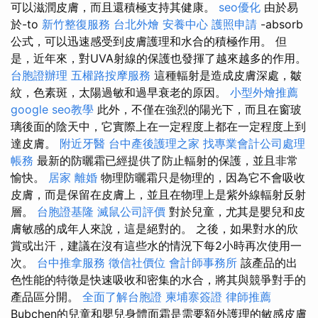
可以滋潤皮膚，而且還積極支持其健康。
seo優化
由於易
於-to
新竹整復服務
台北外燴
安養中心
護照申請
-absorb
公式，可以迅速感受到皮膚護理和水合的積極作用。 但
是，近年來，對UVA射線的保護也發揮了越來越多的作用。
台胞證辦理
五權路按摩服務
這種輻射是造成皮膚深處，皺
紋，色素斑，太陽過敏和過早衰老的原因。
小型外燴推薦
google seo教學
此外，不僅在強烈的陽光下，而且在窗玻
璃後面的陰天中，它實際上在一定程度上都在一定程度上到
達皮膚。
附近牙醫
台中產後護理之家
找專業會計公司處理
帳務
最新的防曬霜已經提供了防止輻射的保護，並且非常
愉快。
居家
離婚
物理防曬霜只是物理的，因為它不會吸收
皮膚，而是保留在皮膚上，並且在物理上是紫外線輻射反射
層。
台胞證基隆
滅鼠公司評價
對於兒童，尤其是嬰兒和皮
膚敏感的成年人來說，這是絕對的。 之後，如果對水的欣
賞或出汗，建議在沒有這些水的情況下每2小時再次使用一
次。
台中推拿服務
徵信社價位
會計師事務所
該產品的出
色性能的特徵是快速吸收和密集的水合，將其與競爭對手的
產品區分開。
全面了解台胞證
柬埔寨簽證
律師推薦
Bubchen的兒童和嬰兒身體面霜是需要額外護理的敏感皮膚