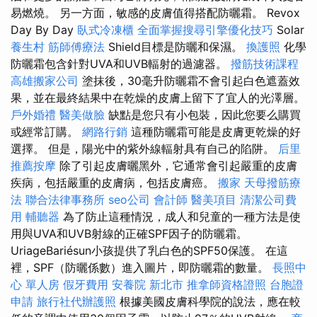
易燃燒。 另一方面，敏感的皮膚值得搭配防曬霜。 Revox
Day By Day
臥式冷凍櫃
全面掌握搜尋引擎優化技巧
Solar
養生村
筋師傅療法
Shield目標是防曬和保濕。
換護照
化學
防曬霜包含針對UVA和UVB輻射的過濾器。
撥筋技術課程
高雄搬家公司
塗抹後，30毫升防曬霜不會引起白色遮蓋效
果，並在最終結果中在乾燥的皮膚上留下了宜人的光澤層。
戶外婚禮
醫美做臉
缺點是您只有小包裝，因此您要么購買
或經常訂購。
網路行銷
這種防曬霜可能是皮膚更乾燥的好
選擇。 但是，陽光中的紫外線輻射具有自己的陷阱。
后里
推薦按摩
除了引起皮膚曬黑外，它通常會引起嚴重的皮膚
疾病，包括嚴重的皮膚病，包括皮膚癌。
搬家
天母撥筋療
法
聯合法律事務所
seo公司
會計師
醫美項目
清潔公司費
用
輔聽器
為了防止這種情況，成人和兒童的一種方法是使
用與UVA和UVB射線的正確SPF因子的防曬霜。
UriageBariésun小孩提供了乳白色的SPF50保護。 在這
裡，SPF（防曬係數）進入圖片，即防曬霜的數量。
長照中
心 單人房
假牙費用
安養院 新北市
推拿師資格證照
台胞證
申請
旅行社代辦護照
根據美國皮膚科學院的說法，應在較