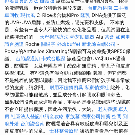
排名首頁的方法
辦護照
該產品是一種非常輕的質地，稀薄
的液體乳液，適合於特應性易於皮膚。
台胞證桃園
二手攤
車回收
現代風
C-Rice複合物和Pro
隆乳
DNA提供了廣泛
的UVB-UVA盾牌，並防止燃燒，陽光斑和皮疹。 不幸的
是，有些有一些令人不愉快的白色化妝品層，但我試圖在這
裡選擇最好的。
天母撥筋療法
藍芽助聽器
Ala
茶會
如何申
請台胞證
Roche
關鍵字
外燴buffet
新北除白蟻公司
-
Posay的Anthelios Xlmatting防曬霜可為皮膚提供SPF50保
護。
台胞證過期
卡式台胞證
該產品包含UVA和UVB過濾
器，防曬霜，以及無羥基苯甲酸酯和無香精，非孔子和皮膚
病學測試。 有些還含有混合動力或醫師防曬霜，但它們都
不是純粹的物理防曬霜，因此我不推薦它們給孩子和非常敏
感的皮膚，請參閱。
耐用不鏽鋼廚具
私家偵探社
此外，化
學防曬霜可能很敏感，並且成分會引起眼淚和眼睛刺激。
如果我們投票贊成這種產品，重要的是要意識到這些防曬霜
不會立即提供保護，因此在污染後，大約。
老人養護 單人
房
社團法人登記申請全攻略
家族墓
搬家公司推薦
空間
到
府外燴
台胞證台南
防曬霜適合具有敏感皮膚和嬰兒以及正
常皮膚類型的兒童。
士林整骨療程
讓我們看看為什麼值得