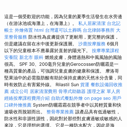
這是一個受歡迎的功能，因為兒童的夏季生活發生在水旁邊
（在游泳池或海灘上，在海灘上）。
私人居家清潔
台北記
帳士
外燴佈置
html
台灣還可以土葬嗎
台北律師事務所
大
里整骨服務
防水性為皮膚提供了更耐用，更完整的保護，
但是建議在留在水中後更新保護層。
沙鹿按摩服務
6個月
以下的兒童根本不應暴露於直射的陽光下。
按摩專業課程
安養院 新北市
眼科
燃燒皮膚，身體過熱和中風風險的風險
很高。 SPF 30、200毫升兒童的Gerocossen防曬霜是一
種高質量的產品，可強調兒童皮膚的健康和保護。 摩洛哥
堅果油中的必需脂肪酸有助於保持皮膚的天然水分含量，同
時有效防止有害紫外線。 Rilastil Sun
貨運
餐飲設備回收推
薦
成立公司
居家清潔費用
骨導式助聽器
護理之家 單人房
經絡按摩課程費用介紹
自助式餐點外燴
on page seo
用戶
口碑外燴推薦
System防曬霜霜在競爭者中以其輕質量和快
速吸收而脫穎而出。
整骨專業推薦
該產品具有低過敏性，
防水性和非源性源性，因此對於那些對皮膚過敏或敏感的人
來說，它是理想的選擇。 它是一種防水配方，因此是海