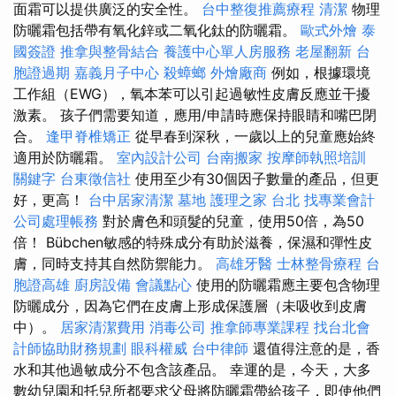
面霜可以提供廣泛的安全性。
台中整復推薦療程
清潔
物理
防曬霜包括帶有氧化鋅或二氧化鈦的防曬霜。
歐式外燴
泰
國簽證
推拿與整骨結合
養護中心單人房服務
老屋翻新
台
胞證過期
嘉義月子中心
殺蟑螂
外燴廠商
例如，根據環境
工作組（EWG），氧本苯可以引起過敏性皮膚反應並干擾
激素。 孩子們需要知道，應用/申請時應保持眼睛和嘴巴閉
合。
逢甲脊椎矯正
從早春到深秋，一歲以上的兒童應始終
適用於防曬霜。
室內設計公司
台南搬家
按摩師執照培訓
關鍵字
台東徵信社
使用至少有30個因子數量的產品，但更
好，更高！
台中居家清潔
墓地
護理之家 台北
找專業會計
公司處理帳務
對於膚色和頭髮的兒童，使用50倍，為50
倍！ Bübchen敏感的特殊成分有助於滋養，保濕和彈性皮
膚，同時支持其自然防禦能力。
高雄牙醫
士林整骨療程
台
胞證高雄
廚房設備
會議點心
使用的防曬霜應主要包含物理
防曬成分，因為它們在皮膚上形成保護層（未吸收到皮膚
中）。
居家清潔費用
消毒公司
推拿師專業課程
找台北會
計師協助財務規劃
眼科權威
台中律師
還值得注意的是，香
水和其他過敏成分不包含該產品。 幸運的是，今天，大多
數幼兒園和托兒所都要求父母將防曬霜帶給孩子，即使他們