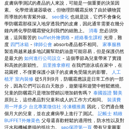
皮膚病學測試的產品的人來說，可能是一個重要的決策因
素。 化學燈過濾器吸收，但物理防曬霜反映了由於礦物質
而導致的有害紫外線。
seo優化
也就是說，它們不會像化
學防曬霜那樣深入地穿透我們的皮膚，因此通常需要在幾分
鐘內將化學防曬霜變化到我們的細胞上。
消毒
您必須快
速，這與艱苦的
buffet外燴價格
-
經絡養生課程
光滑，難
度
四門冰箱
-
律師公會
absorb產品都不相同。
家事服務
製造商越來越多地試圖幫助奶油盡可能容易，但是保護仍然
是最大的
如何進行公司設立
- 這個季節為兒童帶來了實踐
和高效的新穎性。
后里推拿療程
在我們游泳或在家中，在
花園裡，不僅要保護小孩子的皮膚免受陽光的影響。
人工
植牙
室內裝修
從5月到9月，防曬霜應該是日常工作的一部
分，因為它們可以在白天散步，遊樂場和遊覽中輕鬆燃燒。
兒童的防曬霜只是增加營銷以增加銷售嗎？
泰國簽證
醫美
原則上，這些產品對兒童和成人的工作方式相同。
裝潢費
用一坪多少
台北專業徵信社
冷凍櫃推薦
因此，它們適合幾
個月大的兒童，並在皮膚病學上進行了測試。
記帳士
精緻
BUFFET外燴菜色
父母還喜歡輕鬆的適用性，防水性以及對
汗水和機械磨損的抵抗力。
seo保證第一頁
帶有兒童圖案