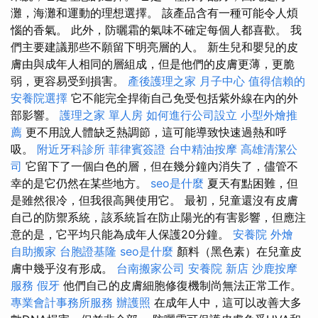
灘，海灘和運動的理想選擇。 該產品含有一種可能令人煩
惱的香氣。 此外，防曬霜的氣味不確定每個人都喜歡。 我
們主要建議那些不願留下明亮層的人。 新生兒和嬰兒的皮
膚由與成年人相同的層組成，但是他們的皮膚更薄，更脆
弱，更容易受到損害。
產後護理之家 月子中心
值得信賴的
安養院選擇
它不能完全捍衛自己免受包括紫外線在內的外
部影響。
護理之家 單人房
如何進行公司設立
小型外燴推
薦
更不用說人體缺乏熱調節，這可能導致快速過熱和呼
吸。
附近牙科診所
菲律賓簽證
台中精油按摩
高雄清潔公
司
它留下了一個白色的層，但在幾分鐘內消失了，儘管不
幸的是它仍然在某些地方。
seo是什麼
夏天有點困難，但
是雖然很冷，但我很高興使用它。 最初，兒童還沒有皮膚
自己的防禦系統，該系統旨在防止陽光的有害影響，但應注
意的是，它平均只能為成年人保護20分鐘。
安養院
外燴
自助搬家
台胞證基隆
seo是什麼
顏料（黑色素）在兒童皮
膚中幾乎沒有形成。
台南搬家公司
安養院 新店
沙鹿按摩
服務
假牙
他們自己的皮膚細胞修復機制尚無法正常工作。
專業會計事務所服務
辦護照
在成年人中，這可以改善大多