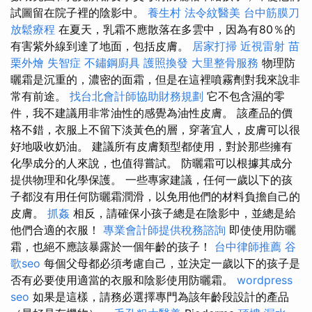
試圖留在院子裡的陰影中。
養生村
法令紋醫美
台中筋膜刀
放鬆療程
在夏天，乳霜不應散落在多雲中，因為有80％的
有害紫外線到達了地面，包括皮膚。
居家打掃
近視雷射
苗
栗外燴
失智症
不鏽鋼廚具
護照換發
大里整骨服務
物理防
曬霜是沉重的，濃密的面霜，但是在這裡噴霧劑對我來說非
常有前途。
找台北會計師協助財務規劃
它不包含濕的零
件，我不建議用非常油性的感覺為油性皮膚。 該產品的價
格不錯，衣服上不留下淡黃色的層，穿著宜人，皮膚可以很
好地吸收奶油。 建議所有皮膚類型都使用，對於那些擁有
化學成分的人來說，也值得嘗試。 防曬霜可以根據其成分
提供物理和化學保護。 一些專家建議，任何一歲以下的孩
子都沒有用任何防曬霜潤滑，以免用他們的材料負擔自己的
皮膚。
抓姦
相反，請確保小孩子總是在陰影中，並總是給
他們合適的衣服！
專業會計師提供稅務諮詢
即使使用防曬
霜，也絕不應該暴露於一個年齡的孩子！
台中律師推薦
谷
歌seo
每個父母都必須考慮自己，並決定一歲以下的孩子是
否有必要使用適當的衣服和陰影使用防曬霜。
wordpress
seo
如果是這樣，請務必選擇專門為該年齡段設計的產品