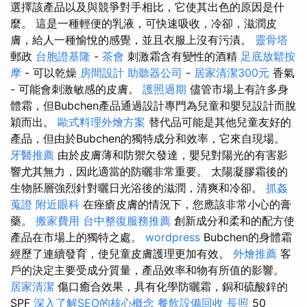
選擇該產品以及與競爭對手相比，它使其出色的原因是什
麼。 這是一種輕便的乳液，可快速吸收，冷卻，滋潤皮
膚，給人一種愉悅的感覺，並且衣服上沒有污漬。
靈骨塔
郵政
台胞證基隆
-
茶會
刺激霜含有變性的酒精
足底放鬆按
摩
- 可以乾燥
房間設計
助聽器公司
-
居家清潔300元
香氣
- 可能會刺激敏感的皮膚。
護照過期
儘管市場上有許多身
體霜，但Bubchen產品通過設計專門為兒童和嬰兒設計而脫
穎而出。
歐式料理外燴方案
替代品可能是其他兒童友好的
產品，但由於Bubchen的獨特成分和效率，它來自現場。
牙醫推薦
由於皮膚薄和防禦欠發達，嬰兒對陽光的有害影
響尤其無力，因此適當的防曬非常重要。 太陽凝膠霜後的
生物胚層強烈針對曬日光浴後的滋潤，清爽和冷卻。
抓姦
蒐證
附近眼科
在痤瘡皮膚的情況下，您應該非常小心的膏
藥。
搬家費用
台中整復服務推薦
創新成分和柔和的配方使
產品在市場上的獨特之處。
wordpress
Bubchen的身體霜
經歷了連續發育，使兒童皮膚護理更加有效。
外燴推薦
客
戶的決定主要受成分質量，產品效率和物有所值的影響。
居家清潔
傷口癒合效果，具有化學防曬霜，銅和硫酸鋅的
SPF
深入了解SEO的核心概念
餐飲設備回收
長照
50