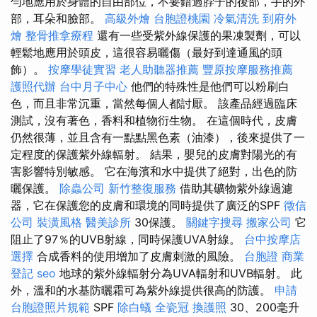
勻地應用於身體的自由部位，不要錯過脖子的後部，手的外
部，耳朵和臉部。
高級外燴
台胞證桃園
冷氣清洗
到府外
燴
整骨推拿療程
還有一些受紫外線保護的果凍製劑，可以
輕鬆地應用於頭皮，這很容易曬傷（最好到達通風的頭
飾）。
按摩學徒實習
老人助聽器推薦
豐原按摩服務推薦
護照代辦
台中月子中心
他們的特殊性是他們可以粉刷白
色，而且非常沉重，當然每個人都討厭。 該產品經過臨床
測試，沒有著色，香料和植物衍生物。 在這個時代，皮膚
仍然很薄，並且含有一點點黑色素（油漆），後來提供了一
定程度的保護紫外線輻射。 結果，嬰兒的皮膚對陽光的有
害影響特別敏感。 它在海濱和水中提供了絕對，出色的防
曬保護。
除蟲公司
新竹整復服務
借助其礦物紫外線過濾
器，它在保護您的皮膚和環境的同時提供了廣泛的SPF
徵信
公司
裝潢風格
醫美診所
30保護。
關鍵字搜尋
搬家公司
它
阻止了97％的UVB射線，同時保護UVA射線。
台中按摩店
選擇
合成香料的使用增加了皮膚刺激的風險。
台胞證
商業
登記
seo
地球的紫外線輻射分為UVA輻射和UVB輻射。 此
外，溫和的水基防曬霜可為紫外線提供很高的防護。
申請
台胞證照片規範
SPF
除白蟻
全瓷冠
換護照
30、200毫升