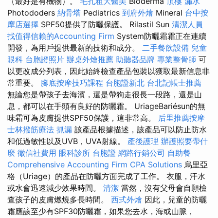
（最好是有機物）。
毛孔粗大醫美
Bioderma
頂樓 漏水
Photododers
納骨塔
Pediatrics
到府外燴
Mineral
台中按
摩店選擇
SPF50提供了防曬保護。 Rilastil Sun
清潔人員
找值得信賴的Accounting Firm
System防曬霜霜正在連續
開發，為用戶提供最新的技術和成分。
二手餐飲設備
兒童
眼科
台胞證照片
辦桌外燴推薦
助聽器品牌
專業整骨師
可
以更改成分列表，因此始終檢查產品包裝以獲取最新信息非
常重要。
腳底按摩技巧課程
台胞證新北
台北記帳士推薦
無論您是帶孩子去海濱，還是帶狗走很長一段路，還是山
息，都可以在手頭有良好的防曬霜。 UriageBariésun的無
味霜可為皮膚提供SPF50保護，這非常高。
后里推薦按摩
士林撥筋療法
抓漏
該產品根據描述，該產品可以防止防水
和低過敏性以及UVB，UVA射線。
產後護理
辦護照要帶什
麼
徵信社費用
眼科診所
台胞證
網路行銷公司
自助餐
Comprehensive Accounting Firm CPA Solutions
烏里亞
格（Uriage）的產品在防曬方面完成了工作。 衣服，汗水
或水會迅速減少效果時間。
清潔
當然，沒有父母會自願檢
查孩子的皮膚燃燒多長時間。
西式外燴
因此，兒童的防曬
霜應該至少有SPF30防曬霜，如果您去水，海或山脈，