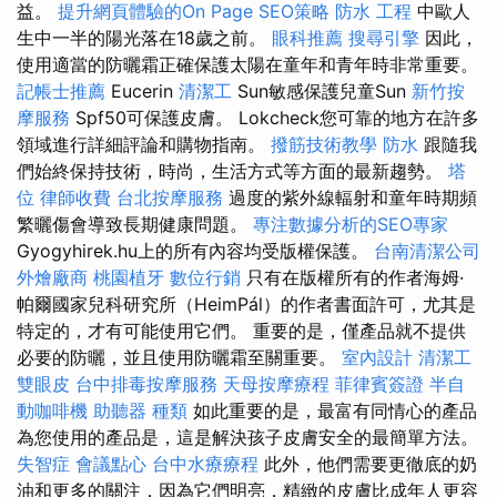
益。
提升網頁體驗的On Page SEO策略
防水 工程
中歐人
生中一半的陽光落在18歲之前。
眼科推薦
搜尋引擎
因此，
使用適當的防曬霜正確保護太陽在童年和青年時非常重要。
記帳士推薦
Eucerin
清潔工
Sun敏感保護兒童Sun
新竹按
摩服務
Spf50可保護皮膚。 Lokcheck您可靠的地方在許多
領域進行詳細評論和購物指南。
撥筋技術教學
防水
跟隨我
們始終保持技術，時尚，生活方式等方面的最新趨勢。
塔
位
律師收費
台北按摩服務
過度的紫外線輻射和童年時期頻
繁曬傷會導致長期健康問題。
專注數據分析的SEO專家
Gyogyhirek.hu上的所有內容均受版權保護。
台南清潔公司
外燴廠商
桃園植牙
數位行銷
只有在版權所有的作者海姆·
帕爾國家兒科研究所（HeimPál）的作者書面許可，尤其是
特定的，才有可能使用它們。 重要的是，僅產品就不提供
必要的防曬，並且使用防曬霜至關重要。
室內設計
清潔工
雙眼皮
台中排毒按摩服務
天母按摩療程
菲律賓簽證
半自
動咖啡機
助聽器 種類
如此重要的是，最富有同情心的產品
為您使用的產品是，這是解決孩子皮膚安全的最簡單方法。
失智症
會議點心
台中水療療程
此外，他們需要更徹底的奶
油和更多的關注，因為它們明亮，精緻的皮膚比成年人更容