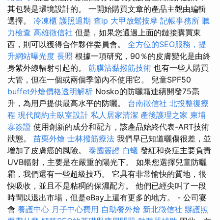
其包裝是環境設計的。 一開始購買文章的產品主觀由編輯
選擇。
冷凍櫃
護照過期
查ip
大甲放鬆按摩
記帳事務所
聽
力檢查
高雄徵信社
但是，如果您通過上面的鏈接購買東
西，則可以獲得合作夥伴委員會。
全方位的SEO服務，提
升網站曝光度
長照
根據一項研究，90％的皮膚變化是由終
身紫外線輻射引起的。
筋膜沾黏撥筋技術
也有一些人購買
大管，但在一個或兩個季節內不使用它。 兒童SPF50
buffet外燴價格透明解析
Nosko的防曬霜連續開發75毫
升，為用戶提供最高水平的防曬。
台南徵信社
北投整復療
程
現代簡約主臥室設計
私人居家清潔
產後護理之家
柬埔
寨簽證
使用創新的成分和配方，該產品始終代表-ART技術
狀態。
苗栗外燴
士林撥筋療法
我們早已知道曬傷很差，並
增加了皮膚癌的風險。
泰國簽證
白蟻
發紅和炎症主要負責
UVB輻射，主要是在嚴重的陽光下。 如果您選擇兒童防曬
霜，我們還有一些超級技巧。 它具有非常愉快的質地，很
快吸收，並且不是粘稠的保濕配方。 他們已經尖叫了一段
時間以退出市場，但是eBay上還有更多的地方。 - 公司宴
會
養護中心
月子中心費用
自助餐外燴
新北徵信社
辦護照