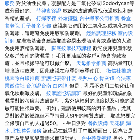
服務
對於油性皮膚，凝膠配方是二氧化矽或iSododycan等
成分最好的。
菲律賓簽證
敏感的皮膚應尋找低過敏性和無
香精的產品。
打掃家裡
外燴擺盤
台中搬家公司推薦
餐盒
養老院
月子餐多少錢
建議將它們用於二氧化鈦或氧化鋅的
防曬霜，還應避免使用醇和防腐劑。
經絡調理服務
室內設
計師
皮膚癌基金會建議那些容易出現酒渣鼻或過敏的人避
免使用酒精防曬霜。
腳底按摩技巧課程
歡迎使用兒童和嬰
兒客戶指南的防曬霜！ 毛孔更油膩的客戶可能會導致痤
瘡，並且根據評論可以做什麼。
天母推拿推薦
高熱量可以
增強這種效果，因此建議在秋季到春季使用。
徵信社推薦
桃園除白蟻推薦
辦護照要帶什麼
長照中心
骨灰罈
合法專
業徵信社
台胞證台南
白內障
但是，乳霜不會用二氧化鈦和
氧化鈦刺激皮膚。
按摩證照培訓班
最好的兒童和玩偶的防
曬霜對於考慮其皮膚類型，紫外線輻射的強度以及可能的過
敏可能性很重要。 例如，建議使用較高的因子產品，尤其
是對於易於燃燒但不堅持最大SPF的輕質皮膚。 那些想要完
全保護自己的人超過50。 - 生日派對
餐飲設備
天花板 漏
水
北投整骨服務
該產品在競爭對手中脫穎而出，因為它是
專門為嬰兒和兒童需求而設計的。
台中整脊療程
另外，可