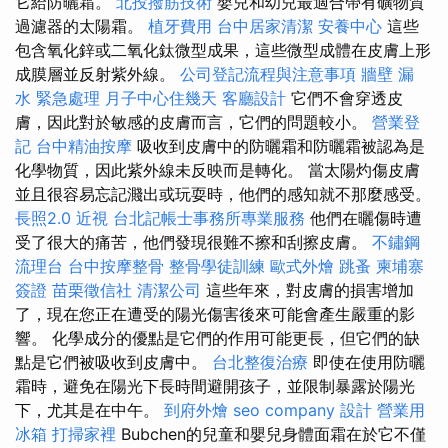
它給防曬霜。
北投撥筋技術
嬰兒和幼兒最適合帶有礦物質
過濾器的太陽霜。
植牙費用
台中居家清潔
安養中心
這些
包含氧化鋅或二氧化鈦微型成果，這些微型成體在皮膚上形
成膜層並反射紫外線。
公司登記流程與注意事項
牆壁 漏
水 緊急處理
月子中心住幾天
客廳設計
它們不會穿透皮
膚，因此對於敏感的皮膚而言，它們的問題較小。
營業登
記
台中精油按摩
吸收到皮膚中的防曬霜和防曬霜被認為是
化學物質，因此紫外線未反映而是轉化。 當太陽灼傷皮膚
並且很容易忘記濺出或玩耍時，他們的感知就不那麼感受。
長照2.0
近視
台北記帳士事務所專業服務
他們在曬傷時遭
受了很大的痛苦，他們發現很難不擦和刮擦皮膚。
不鏽鋼
流理台
台中按摩整骨
整骨學徒訓練
歐式外燴
跳蚤
柬埔寨
簽證
苗栗徵信社
清潔公司
這些年來，對皮膚的損害增加
了，現在您正在遭受的陽光傷害後來可能會產生嚴重的影
響。 化學成分的優點是它們的作用可能更長，但它們的缺
點是它們被吸收到皮膚中。
台北整復治療
即使在使用防曬
霜時，避免在陽光下長時間避開孩子，並限制暴露於陽光
下，尤其是在中午。
到府外燴
seo company
設計
營業用
冰箱
打掃家裡
Bubchen的兒童和嬰兒身體面霜在於它不僅