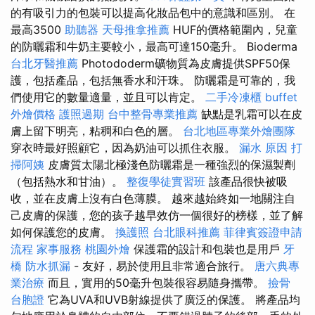
的有吸引力的包裝可以提高化妝品包中的意識和區別。 在
最高3500
助聽器
天母推拿推薦
HUF的價格範圍內，兒童
的防曬霜和牛奶主要較小，最高可達150毫升。 Bioderma
台北牙醫推薦
Photododerm礦物質為皮膚提供SPF50保
護，包括產品，包括無香水和汗珠。 防曬霜是可靠的，我
們使用它的數量適量，並且可以肯定。
二手冷凍櫃
buffet
外燴價格
護照過期
台中整骨專業推薦
缺點是乳霜可以在皮
膚上留下明亮，粘稠和白色的層。
台北地區專業外燴團隊
穿衣時最好照顧它，因為奶油可以抓住衣服。
漏水 原因
打
掃阿姨
皮膚質太陽北極淺色防曬霜是一種強烈的保濕製劑
（包括熱水和甘油）。
整復學徒實習班
該產品很快被吸
收，並在皮膚上沒有白色薄膜。 越來越始終如一地關注自
己皮膚的保護，您的孩子越早效仿一個很好的榜樣，並了解
如何保護您的皮膚。
換護照
台北眼科推薦
菲律賓簽證申請
流程
家事服務
桃園外燴
保護霜的設計和包裝也是用戶
牙
橋
防水抓漏
- 友好，易於使用且非常適合旅行。
唐六典專
業治療
而且，實用的50毫升包裝很容易隨身攜帶。
撿骨
台胞證
它為UVA和UVB射線提供了廣泛的保護。 將產品均