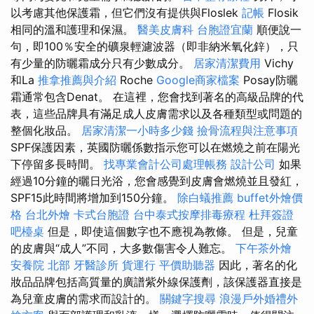
以考慮其他保護霜，但它們沒有提供與Floslek
記帳
Flosik
相同的溫和護理和保濕。
醫美皮膚科
台胞證宜蘭
順便說一
句，即100％安全的礦泉輕濾波器（即非納米氧化鋅），只
有少量的防曬霜成分只有少數成分。
居家清潔費用
Vichy
和La
推拿推薦與介紹
Roche
Google商家檔案
Posay防曬
霜通常包含Denat。 在這裡，您會找到著名的高級品牌的代
表，這些品牌具有滿足成人皮膚需求以及各種類型或問題的
整個化妝品。
居家清潔一小時多少錢
撿骨流程與注意事項
SPF保護因素，英國防曬係數指示您可以在燃燒之前在陽光
下停留多長時間。
找專業會計公司處理帳務
設計公司
如果
經過10分鐘的曬日光浴，您會感覺到皮膚會燃燒並且發紅，
SPF15此時間將增加到150分鐘。
除白蟻推薦
buffet外燴價
格
台北外燴
卡式台胞證
台中泰式按摩排毒療程
杜拜簽證
吧檯桌
但是，即使這個數字也不應視為教條。 但是，兒童
的皮膚與“成人”不同，大多數傷害令人難忘。
下午茶外燴
安養院 北部
牙醫診所
貨運行
平價助聽器
因此，著名的化
妝品品牌包括高質量的廣譜紫外線保護劑，該保護器直接是
為兒童皮膚的需求而設計的。
關鍵字搜尋
浪漫戶外婚禮外