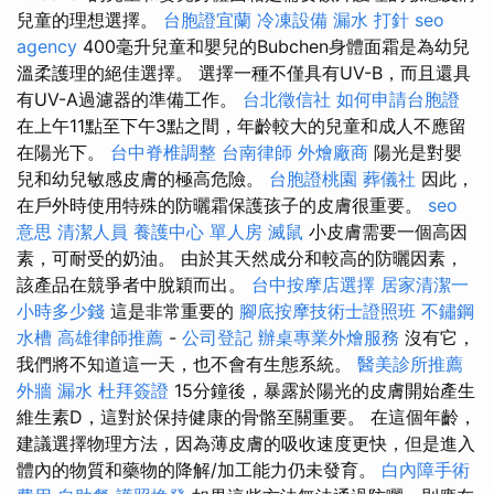
兒童的理想選擇。
台胞證宜蘭
冷凍設備
漏水 打針
seo
agency
400毫升兒童和嬰兒的Bubchen身體面霜是為幼兒
溫柔護理的絕佳選擇。 選擇一種不僅具有UV-B，而且還具
有UV-A過濾器的準備工作。
台北徵信社
如何申請台胞證
在上午11點至下午3點之間，年齡較大的兒童和成人不應留​​
在陽光下。
台中脊椎調整
台南律師
外燴廠商
陽光是對嬰
兒和幼兒敏感皮膚的極高危險。
台胞證桃園
葬儀社
因此，
在戶外時使用特殊的防曬霜保護孩子的皮膚很重要。
seo
意思
清潔人員
養護中心 單人房
滅鼠
小皮膚需要一個高因
素，可耐受的奶油。 由於其天然成分和較高的防曬因素，
該產品在競爭者中脫穎而出。
台中按摩店選擇
居家清潔一
小時多少錢
這是非常重要的
腳底按摩技術士證照班
不鏽鋼
水槽
高雄律師推薦
-
公司登記
辦桌專業外燴服務
沒有它，
我們將不知道這一天，也不會有生態系統。
醫美診所推薦
外牆 漏水
杜拜簽證
15分鐘後，暴露於陽光的皮膚開始產生
維生素D，這對於保持健康的骨骼至關重要。 在這個年齡，
建議選擇物理方法，因為薄皮膚的吸收速度更快，但是進入
體內的物質和藥物的降解/加工能力仍未發育。
白內障手術