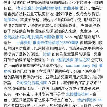
停止活躍的幼兒並徹底潤滑身體的每個部位有時是不可能的
任務。
找台北會計師協助財務規劃
宜蘭外燴
因此，如果防
曬霜易於塗抹並且可以更快地消除和吸收，父母會欣賞它。
清潔公司
當孩子浮起，濺起，不斷移動時，使用防曬霜就
變得更加重要，很難使他降低直到潤滑為止。 對於那些為
孩子們提供自然和環保的防曬保護的人來說，兒童SPF50
空間設計
縮小毛孔醫美
輔聽器推薦
Nosko的防曬霜是75
毫升。
土葬費用
推薦最值得信賴的SEO團隊
僅建議使用較
低的因素防曬霜，以用於溫和的陽光，而該產品為更長的停
機提供了足夠的保護。
討債
如何為兒童選擇防曬霜，兒童
對孩子的樣子是什麼樣的？
台中整復推薦
護理之家
您可以
從下面的選舉指南中找到基本信息。
seo company
會計事
務所
我們已經收集了對常見問題的答案，分組了為兒童開
發的防曬霜提供的特徵，並專注於兒童可用於兒童的測試和
評論。
公司登記流程指南
在其中，我們發現了許多著名品
牌的積極價值產品，可以吸引您的注意力並促進決策過程。
它有一種小色素，使其變黃而不是雪
北投撥筋技術
- 白
色，但這只是意味著您根本不會是白色的。
會計師證照
ssl
它不會閃閃發光，也不粘，甚至我的男朋友也喜歡它，他在