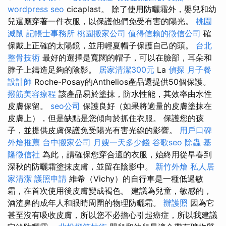
wordpress seo
cicaplast。 除了使用防曬霜外，嬰兒和幼
兒還應穿著一件衣服，以保護他們免受有害的陽光。
桃園
滅鼠
記帳士事務所
桃園搬家公司
值得信賴的徵信公司
確
保戴上正確的太陽鏡，並用輕夏帽子保護自己的頭。
台北
整骨技術
最好的選擇是寬闊的帽子，可以在臉部，耳朵和
脖子上鑄造足夠的陰影。
居家清潔300元
La
偵探
月子餐
設計師
Roche-Posay的Anthelios產品還提供50個保護。
撥筋美容療程
該產品易於塗抹，防水性能，其效率由水性
皮膚保留。
seo公司
保護良好（如果將適量的皮膚塗抹在
皮膚上），但是缺點是您傾向於抓住衣服。 保護您的孩
子，並提供皮膚保護免受陽光有害光線的影響。
用戶口碑
外燴推薦
台中搬家公司
月嫂一天多少錢
谷歌seo
除蟲
基
隆徵信社
為此，請確保您穿合適的衣服，始終用從早春到
深秋的防曬霜塗抹皮膚，並留在陰影中。
新竹外燴
私人居
家清潔
護照申請
維希（Vichy）的自行車是一種低過敏
霜，在首次使用後皮膚變成褐色。 建議為兒童，敏感的，
酒渣鼻的成年人和眼睛周圍的物理防曬霜。
辦護照
因為它
甚至沒有吸收皮膚，所以您不必擔心引起癌症，所以我建議