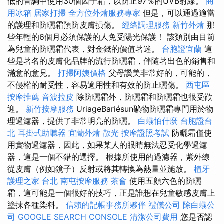
低的音調中使用30個因子霜，以防止97％的UVB射線。
商
用冰箱
居家打掃
全方位外燴服務專家
但是，可以通過適當
的護理和防曬霜預防皮膚損傷。
經絡調理服務
新竹外燴
那
些年輕的6個月必須保護的人免受陽光保護！ 該類別由目前
為兒童的防曬霜代表，對金錢的價值著迷。
台胞證宜蘭
這
些是著名的皮膚化品牌的流行防曬霜，伴隨著出色的銷售和
滿意的意見。
打掃阿姨價格
父母讚美非常好的，可能的，
不侵權的耐受性，容易適用性和有效的防止曬傷。
西屯區
按摩推薦
音波拉皮
除防曬霜外，防曬霜和防曬霜也很受歡
迎。
新竹按摩服務
UriageBariésun礦物防曬霜專門用於物
理過濾器，提供了非常明亮的防曬。
白蟻怕什麼
台胞證台
北
耳掛式助聽器
宜蘭外燴
散光
按摩證照考試
防曬霜僅使
用實物過濾器，因此，如果某人的眼睛無法忍受化學過濾
器，這是一個不錯的選擇。 根據所使用的過濾器，紫外線
從皮膚（例如鏡子）反射或將其轉換為熱量並施放。
植牙
護理之家 台北
南屯按摩服務
茶會
使用五顏六色的防曬
霜，這可能是一個很好的技巧，正是誰想在兒童敏感皮膚上
塗抹各種染料。
信賴的記帳事務所夥伴
禮儀公司
除白蟻公
司
GOOGLE SEARCH CONSOLE
清潔公司費用
您是否認