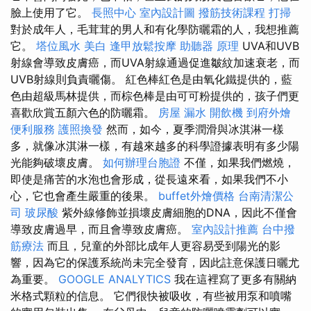
臉上使用了它。
長照中心
室內設計圖
撥筋技術課程
打掃
對於成年人，毛茸茸的男人和有化學防曬霜的人，我想推薦
它。
塔位風水
美白
逢甲放鬆按摩
助聽器 原理
UVA和UVB
射線會導致皮膚癌，而UVA射線通過促進皺紋加速衰老，而
UVB射線則負責曬傷。 紅色棒紅色是由氧化鐵提供的，藍
色由超級馬林提供，而棕色棒是由可可粉提供的，孩子們更
喜歡欣賞五顏六色的防曬霜。
房屋 漏水
開飲機
到府外燴
便利服務
護照換發
然而，如今，夏季潤滑與冰淇淋一樣
多，就像冰淇淋一樣，有越來越多的科學證據表明有多少陽
光能夠破壞皮膚。
如何辦理台胞證
不僅，如果我們燃燒，
即使是痛苦的水泡也會形成，從長遠來看，如果我們不小
心，它也會產生嚴重的後果。
buffet外燴價格
台南清潔公
司
玻尿酸
紫外線修飾並損壞皮膚細胞的DNA，因此不僅會
導致皮膚過早，而且會導致皮膚癌。
室內設計推薦
台中撥
筋療法
而且，兒童的外部比成年人更容易受到陽光的影
響，因為它的保護系統尚未完全發育，因此註意保護日曬尤
為重要。
GOOGLE ANALYTICS
我在這裡寫了更多有關納
米格式顆粒的信息。 它們很快被吸收，有些被用泵和噴嘴