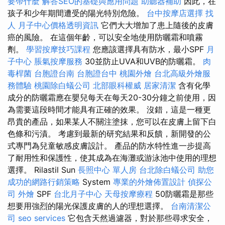
要帶什麼
解答SEO的基礎與應用問題
助聽器補助
因此，在
孩子和少年期間遭受的陽光特別危險。
台中按摩店選擇
找
人
月子中心價格透明資訊
它們大大增加了患上隨後的皮膚
癌的風險。 在這個年齡，可以安全地使用防曬霜和噴霧
劑。
學習按摩技巧課程
您應該選擇具有防水，最小SPF
月
子中心
脹氣按摩服務
30並防止UVA和UVB的防曬霜。
肉
毒桿菌
台胞證台南
台胞證台中
桃園外燴
台北高級外燴服
務體驗
桃園除白蟻公司
北部眼科權威
居家清潔
含有化學
成分的防曬霜應在嬰兒每天在每天20-30分鐘之前使用，因
為需要這段時間才能具有正確的效果。 沒錯，這是一種更
昂貴的產品，如果某人不關注塗抹，您可以在皮膚上留下白
色條和污漬。 考慮到最新的研究結果和反饋，新開發的公
式專門為兒童敏感皮膚設計。 產品的防水特性進一步提高
了耐用性和保護性，使其成為在海灘或游泳池中使用的理想
選擇。 Rilastil Sun
長照中心 單人房
台北除白蟻公司
助您
成功的網路行銷策略
System
專業的外燴佈置設計
偵探公
司
外燴
SPF
台北月子中心
天母按摩療程
50防曬霜是那些
想要用強烈的陽光保護皮膚的人的理想選擇。
台南清潔公
司
seo services
它包含天然過濾器，對於那些尋求安全，