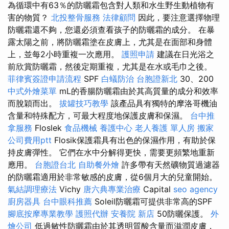
為循環中有63％的防曬霜包含對人類和水生野生動植物有
害的物質？
北投整骨服務
法律顧問
因此，要注意選擇物理
防曬霜還不夠，您還必須查看孩子的防曬霜的成分。 在暴
露太陽之前，將防曬霜塗在皮膚上，尤其是在面部和身體
上，並每2小時重複一次應用。
護照申請
建議在日光浴之
前欣賞防曬霜，然後定期重複，尤其是在水或毛巾之後。
菲律賓簽證申請流程
SPF
白蟻防治
台胞證新北
30、200
中式外燴菜單
mL的香腸防曬霜由於其高質量的成分和效率
而脫穎而出。
拔罐技巧教學
該產品具有獨特的摩洛哥機油
含量和特殊配方，可最大程度地保護皮膚和保濕。
台中推
拿服務
Floslek
食品機械
養護中心
老人養護 單人房
搬家
公司費用ptt
Flosik保護霜具有出色的保濕作用，有助於保
持皮膚彈性。 它們在水中分解得更快，需要更頻繁地重新
應用。
台胞證台北
自助餐外燴
許多帶有天然礦物質過濾器
的防曬霜適用於非常敏感的皮膚，從6個月大的兒童開始。
氣結調理療法
Vichy
唐六典專業治療
Capital
seo agency
廚房器具
台中眼科推薦
Soleil防曬霜可提供非常高的SPF
腳底按摩專業教學
護照代辦
安養院 新店
50防曬保護。
外
燴公司
低過敏性防曬霜由於其透明質酸含量而滋潤皮膚，