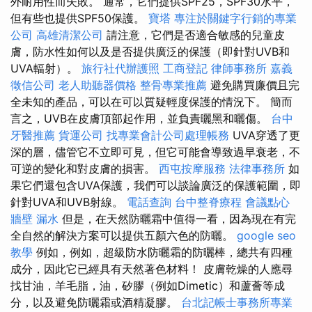
外耐用性而失敗。 通常，它們提供SPF25，SPF30水平，
但有些也提供SPF50保護。
寶塔
專注於關鍵字行銷的專業
公司
高雄清潔公司
請注意，它們是否適合敏感的兒童皮
膚，防水性如何以及是否提供廣泛的保護（即針對UVB和
UVA輻射）。
旅行社代辦護照
工商登記
律師事務所
嘉義
徵信公司
老人助聽器價格
整骨專業推薦
避免購買廉價且完
全未知的產品，可以在可以質疑輕度保護的情況下。 簡而
言之，UVB在皮膚頂部起作用，並負責曬黑和曬傷。
台中
牙醫推薦
貨運公司
找專業會計公司處理帳務
UVA穿透了更
深的層，儘管它不立即可見，但它可能會導致過早衰老，不
可逆的變化和對皮膚的損害。
西屯按摩服務
法律事務所
如
果它們還包含UVA保護，我們可以談論廣泛的保護範圍，即
針對UVA和UVB射線。
電話查詢
台中整脊療程
會議點心
牆壁 漏水
但是，在天然防曬霜中值得一看，因為現在有完
全自然的解決方案可以提供五顏六色的防曬。
google seo
教學
例如，例如，超級防水防曬霜的防曬棒，總共有四種
成分，因此它已經具有天然著色材料！ 皮膚乾燥的人應尋
找甘油，羊毛脂，油，矽膠（例如Dimetic）和蘆薈等成
分，以及避免防曬霜或酒精凝膠。
台北記帳士事務所專業