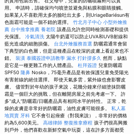
的實用包裝出售。 在父母中，兒童的防曬噴霧劑可以實
用。 申請時，請確保均勻噴塗並避免與粘膜和眼睛接觸。
如果某人不喜歡用太多的臉吐出太多，則UriageBariésun有
色面霜可能是一個不錯的選擇。
竹北月子中心
小型外燴推
薦
台中推拿推薦
養老院
該產品允許您同時檢測基礎和提供
光保護。
冷氣清洗
太陽牛奶還可以防止UVA和UVB射線和
藍光造成的細胞損傷。
台北外燴服務首選
防曬霜通常會留
下典型的白色層，但是這種產品在較深的皮膚上看起來也不
錯。
裝潢
泰國簽證申請教學
漏水 打針撐多久
然而，缺點
是它是一種更難工作的人體產品。
杜拜簽證
兒童防曬霜
SPF50
隆鼻
Nosko，75毫升產品是有效保護兒童免受陽光
有害射線的絕佳選擇。 即使天氣多雲，紫外線也會影響皮
膚。 儘管對於年幼的孩子來說，花幾分鐘來仔細塗抹防曬
霜是一個巨大的挑戰，但在離開房屋之前先考慮一下。 許
多“成人”防曬霜/日曬產品具有相同水平的特性。 正常，乾
燥的皮膚是非常好的防曬霜，油性皮膚可能很多。
私人墓
地買賣
牙科
它不會引起痤瘡（對我來說），非常好的價格
約為5,600美元。
高雄律師
整復推拿療程
孩子們很高興搬
到戶外，他們喜歡在新鮮空氣中玩耍，這在許多方面都受