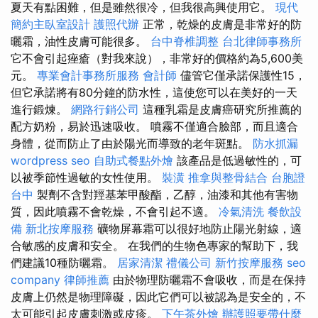
夏天有點困難，但是雖然很冷，但我很高興使用它。
現代
簡約主臥室設計
護照代辦
正常，乾燥的皮膚是非常好的防
曬霜，油性皮膚可能很多。
台中脊椎調整
台北律師事務所
它不會引起痤瘡（對我來說），非常好的價格約為5,600美
元。
專業會計事務所服務
會計師
儘管它僅承諾保護性15，
但它承諾將有80分鐘的防水性，這使您可以在美好的一天
進行鍛煉。
網路行銷公司
這種乳霜是皮膚癌研究所推薦的
配方奶粉，易於迅速吸收。 噴霧不僅適合臉部，而且適合
身體，從而防止了由於陽光而導致的老年斑點。
防水抓漏
wordpress seo
自助式餐點外燴
該產品是低過敏性的，可
以被季節性過敏的女性使用。
裝潢
推拿與整骨結合
台胞證
台中
製劑不含對羥基苯甲酸酯，乙醇，油漆和其他有害物
質，因此噴霧不會乾燥，不會引起不適。
冷氣清洗
餐飲設
備
新北按摩服務
礦物屏幕霜可以很好地防止陽光射線，適
合敏感的皮膚和安全。 在我們的生物色專家的幫助下，我
們建議10種防曬霜。
居家清潔
禮儀公司
新竹按摩服務
seo
company
律師推薦
由於物理防曬霜不會吸收，而是在保持
皮膚上仍然是物理障礙，因此它們可以被認為是安全的，不
太可能引起皮膚刺激或皮疹。
下午茶外燴
辦護照要帶什麼