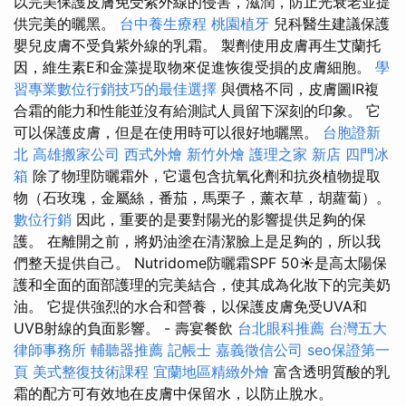
以完美保護皮膚免受紫外線的侵害，滋潤，防止光衰老並提
供完美的曬黑。
台中養生療程
桃園植牙
兒科醫生建議保護
嬰兒皮膚不受負紫外線的乳霜。 製劑使用皮膚再生艾蘭托
因，維生素E和金藻提取物來促進恢復受損的皮膚細胞。
學
習專業數位行銷技巧的最佳選擇
與價格不同，皮膚圖IR複
合霜的能力和性能並沒有給測試人員留下深刻的印象。 它
可以保護皮膚，但是在使用時可以很好地曬黑。
台胞證新
北
高雄搬家公司
西式外燴
新竹外燴
護理之家 新店
四門冰
箱
除了物理防曬霜外，它還包含抗氧化劑和抗炎植物提取
物（石玫瑰，金屬絲，番茄，馬栗子，薰衣草，胡蘿蔔）。
數位行銷
因此，重要的是要對陽光的影響提供足夠的保
護。 在離開之前，將奶油塗在清潔臉上是足夠的，所以我
們整天提供自己。 Nutridome防曬霜SPF 50☀️是高太陽保
護和全面的面部護理的完美結合，使其成為化妝下的完美奶
油。 它提供強烈的水合和營養，以保護皮膚免受UVA和
UVB射線的負面影響。 - 壽宴餐飲
台北眼科推薦
台灣五大
律師事務所
輔聽器推薦
記帳士
嘉義徵信公司
seo保證第一
頁
美式整復技術課程
宜蘭地區精緻外燴
富含透明質酸的乳
霜的配方可有效地在皮膚中保留水，以防止脫水。