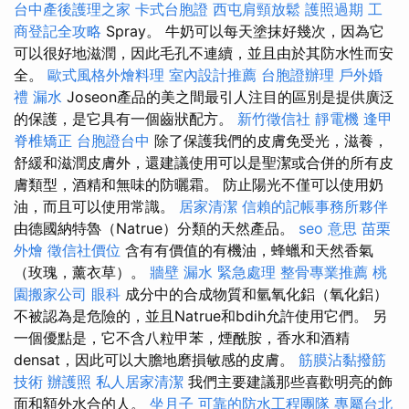
台中產後護理之家
卡式台胞證
西屯肩頸放鬆
護照過期
工
商登記全攻略
Spray。 牛奶可以每天塗抹好幾次，因為它
可以很好地滋潤，因此毛孔不連續，並且由於其防水性而安
全。
歐式風格外燴料理
室內設計推薦
台胞證辦理
戶外婚
禮
漏水
Joseon產品的美之間最引人注目的區別是提供廣泛
的保護，是它具有一個齒狀配方。
新竹徵信社
靜電機
逢甲
脊椎矯正
台胞證台中
除了保護我們的皮膚免受光，滋養，
舒緩和滋潤皮膚外，還建議使用可以是聖潔或合併的所有皮
膚類型，酒精和無味的防曬霜。 防止陽光不僅可以使用奶
油，而且可以使用常識。
居家清潔
信賴的記帳事務所夥伴
由德國納特魯（Natrue）分類的天然產品。
seo 意思
苗栗
外燴
徵信社價位
含有有價值的有機油，蜂蠟和天然香氣
（玫瑰，薰衣草）。
牆壁 漏水 緊急處理
整骨專業推薦
桃
園搬家公司
眼科
成分中的合成物質和氫氧化鋁（氧化鋁）
不被認為是危險的，並且Natrue和bdih允許使用它們。 另
一個優點是，它不含八粒甲苯，煙酰胺，香水和酒精
densat，因此可以大膽地磨損敏感的皮膚。
筋膜沾黏撥筋
技術
辦護照
私人居家清潔
我們主要建議那些喜歡明亮的飾
面和額外水合的人。
坐月子
可靠的防水工程團隊
專屬台北