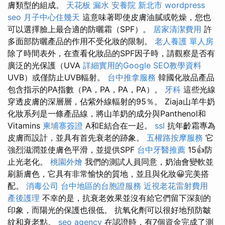
膚類型的組成。
天花板 漏水
安養院 新北市
wordpress
seo
月子中心住幾天
這意味著即使皮膚油膩或乾燥，您也
可以選擇臉上最合適的防曬霜（SPF）。
居家清潔費用
許
多面部防曬產品的作用不受化妝的限制。
老人養護 單人房
除了時間表外，在查看化妝品的SPF因子時，請觀察是否有
廣泛的光保護（UVA
詳細實用的Google SEO教學資料
UVB）或僅防止UVB輻射。
台中推拿服務
韓國化妝品產品
包含指示的PA指數（PA，PA，PA，PA）。
牙科
這些光線
穿透皮膚的深層層，佔紫外線輻射的95％。 Ziaja山羊牛奶
化妝系列是一條產品線，將山羊奶的成分與Panthenol和
Vitamins
柬埔寨簽證
A和E結合在一起。
ssl
抗年齡霜專為
皮膚而設計，並具有首先衰老的跡象。
五權路按摩服務
它
強烈滋潤並使膚色平滑，並提供SPF
台中牙醫推薦
15👍防
止光老化。
桃園外燴
我們的測試人員同意，奶油會變軟並
刷新膚色，它具有非常愉快的質地，並且與化妝😀完美搭
配。
消毒公司
台中地區的台胞證服務
近視老花雷射費用
產後護理
不幸的是，抗衰老效果並沒有給它們留下深刻的
印象，而陽光的保護也很低。 抗氧化劑可以很好地預防皺
紋和衰老點。
seo agency
在認證時，有7個資金完成了測