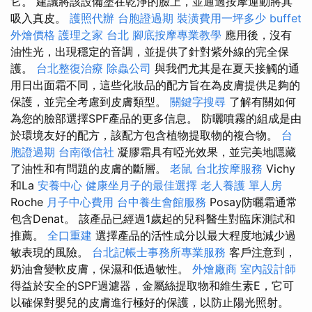
它。 建議將該設備塗在乾淨的臉上，並通過按摩運動將其
吸入真皮。
護照代辦
台胞證過期
裝潢費用一坪多少
buffet
外燴價格
護理之家 台北
腳底按摩專業教學
應用後，沒有
油性光，出現穩定的音調，並提供了針對紫外線的完全保
護。
台北整復治療
除蟲公司
與我們尤其是在夏天接觸的通
用日出面霜不同，這些化妝品的配方旨在為皮膚提供足夠的
保護，並完全考慮到皮膚類型。
關鍵字搜尋
了解有關如何
為您的臉部選擇SPF產品的更多信息。 防曬噴霧的組成是由
於環境友好的配方，該配方包含植物提取物的複合物。
台
胞證過期
台南徵信社
凝膠霜具有啞光效果，並完美地隱藏
了油性和有問題的皮膚的斷層。
老鼠
台北按摩服務
Vichy
和La
安養中心
健康坐月子的最佳選擇
老人養護 單人房
Roche
月子中心費用
台中養生會館服務
Posay防曬霜通常
包含Denat。 該產品已經過1歲起的兒科醫生對臨床測試和
推薦。
全口重建
選擇產品的活性成分以最大程度地減少過
敏表現的風險。
台北記帳士事務所專業服務
客戶注意到，
奶油會變軟皮膚，保濕和低過敏性。
外燴廠商
室內設計師
得益於安全的SPF過濾器，金屬絲提取物和維生素E，它可
以確保對嬰兒的皮膚進行極好的保護，以防止陽光照射。