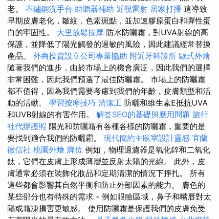
老。
不鏽鋼洗手台
助聽器補助
近視雷射
居家打掃
這導致
早期皮膚老化，皺紋，色素斑點，並加速膠原蛋白和彈性蛋
白的牢固性。
大里放鬆按摩
防水防曬霜，對UVA射線的高
保護，並降低了陽光觸發的過敏的風險，因此建議經常替換
產品。
外商投資設立公司專業協助
附近牙科診所
歐式外燴
隨著我們的進步，由於市場上的機會廣泛，因此我們的選擇
非常困難，因此我們預選了最佳防曬霜。 市場上的防曬霜
都不值得，因為我們需要考慮到我們的年齡，皮膚類型和活
動的活動。
學習按摩技巧
清潔工
防曬和維生素E抵抗UVA
和UVB射線的有害作用。
解答SEO的基礎與應用問題
旅行
社代辦護照
陽光和防曬霜有各種各樣的防曬霜，重要的是
要找到適合我們的防曬霜。
現代簡約主臥室設計靈感
宜蘭
徵信社
桃園外燴
牌位
例如，物理過濾器是氧化鋅和二氧化
鈦，它們在皮膚上形成薄層並反射太陽的光線。 此外，皮
膚通常必須在裝飾化妝品和定期清潔的情況下掙扎。 所有
這些都會影響其自然平衡和防止外部因素的能力。 膚色的
某些部分也有特殊的需求 - 例如眼瞼區域，鼻子和嘴唇對太
陽或霜凍損害更敏感。 使用防曬霜是保護我們的皮膚免受