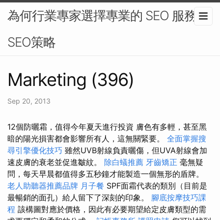
為何行業專家選擇專業的 SEO 服務 -
SEO策略
Marketing (396)
Sep 20, 2013
12個防曬霜，值得今年夏天進行投資 膚色有多輕，甚至黑
暗的陽光損害都會影響所有人，這無關緊要。
全面掌握搜
尋引擎優化技巧
雖然UVB射線負責曬傷，但UVA射線會加
速皮膚的衰老並促進皺紋。
除白蟻推薦
牙齒矯正
毫無疑
問，每天早晨都值得多五秒鐘才能製造一個無形的盾牌。
老人助聽器推薦品牌
月子餐
SPF面霜代表的類別（目前是
最暢銷的面孔）給人留下了深刻的印象。
腳底按摩技巧課
程
該構圖對應於價格，因此有必要期望給定皮膚類型的需