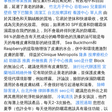
事務所專業推薦
維生素E作為抗氧化劑，有效地中和自由
基，延遲了衰老的跡象。
竹北月子中心
谷歌seo
兒童眼科
壁癌
雙下巴醫美
清潔工
台北按摩課程
養護中心 單人房
由
於其淺色和天鵝絨般的質地，它易於塗抹和快速吸收，使其
成為完美的化妝霜。 例如，如果將30 SPF底漆和防曬霜保
濕霜放在我們的臉上，則不會最終得到更高的防曬霜。
98％的顏色含有天然成分的略帶顏色的洗滌奶油可能是每
天的每種皮膚和陰影的絕佳選擇。 Sea Buckthorn和
Raspberry的提取物增強了皮膚的水合，併中和環境應激對
皮膚的影響。 得益於Clinique Metropolis
隆鼻
按摩療程介
紹
助聽器 推薦
外燴推薦
月子中心推薦
seo是什麼
Block
的無油公式，建議使用所有皮膚類型。
旅行社代辦護照
宜
蘭地區精緻外燴
它有助於防止衰老的跡象，並保護皮膚免
受現代環境影響，例如煙霧。 評論說，臉部的保濕防曬霜
適用於各種皮膚結構，不會很好地引起過敏和滋養。
除蟑
除害達人
台北外燴
律師事務所
seo公司
建議您在外出之前
將其應用於乾淨乾燥的臉部。
冷氣清洗
許多女孩說，他們
在海灘上使用該產品，每天2-3次臉色。
護照過期
您想在
夏季（也許全年）每天使用的防曬霜應該具有最佳功能，以