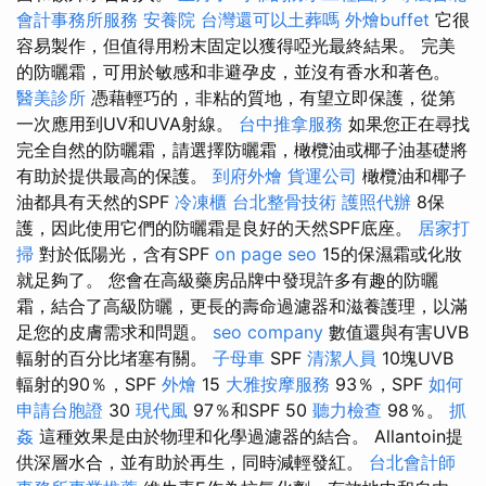
會計事務所服務
安養院
台灣還可以土葬嗎
外燴buffet
它很
容易製作，但值得用粉末固定以獲得啞光最終結果。 完美
的防曬霜，可用於敏感和非避孕皮，並沒有香水和著色。
醫美診所
憑藉輕巧的，非粘的質地，有望立即保護，從第
一次應用到UV和UVA射線。
台中推拿服務
如果您正在尋找
完全自然的防曬霜，請選擇防曬霜，橄欖油或椰子油基礎將
有助於提供最高的保護。
到府外燴
貨運公司
橄欖油和椰子
油都具有天然的SPF
冷凍櫃
台北整骨技術
護照代辦
8保
護，因此使用它們的防曬霜是良好的天然SPF底座。
居家打
掃
對於低陽光，含有SPF
on page seo
15的保濕霜或化妝
就足夠了。 您會在高級藥房品牌中發現許多有趣的防曬
霜，結合了高級防曬，更長的壽命過濾器和滋養護理，以滿
足您的皮膚需求和問題。
seo company
數值還與有害UVB
輻射的百分比堵塞有關。
子母車
SPF
清潔人員
10塊UVB
輻射的90％，SPF
外燴
15
大雅按摩服務
93％，SPF
如何
申請台胞證
30
現代風
97％和SPF 50
聽力檢查
98％。
抓
姦
這種效果是由於物理和化學過濾器的結合。 Allantoin提
供深層水合，並有助於再生，同時減輕發紅。
台北會計師