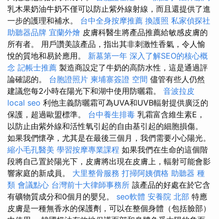
乳木果奶油牛奶不僅可以防止紫外線射線，而且還提供了進
一步的護理和補水。
台中全身按摩推薦
換護照
私家偵探社
助聽器品牌
宜蘭外燴
皮膚科醫生將產品推薦給敏感皮膚的
所有者。 用戶讚美該產品，指出其非刺激性香氣，令人愉
悅的質地和易於應用。
新墓第一年
深入了解SEO的核心概
念
記帳士推薦
製造商設定了牛奶的高防水性，這是通過評
論確認的。
台胞證照片
柬埔寨簽證
空間
儘管有些人仍然
建議您每2小時在陽光下和湖中使用防曬霜。
音波拉皮
local seo
利他主義防曬霜可為UVA和UVB輻射提供廣泛的
保護，超過歐盟標準。
台中養生排毒
乳霜富含維生素E，
以防止由紫外線和活性氧引起的自由基引起的細胞損傷。
如果我們懷孕，尤其是在最後三個月，我們需要小心陽光。
縮小毛孔醫美
學習按摩專業課程
如果我們在生命的這個階
段將自己置於陽光下，皮膚將出現在皮膚上，輻射可能會影
響家庭的新成員。
大里整骨服務
打掃阿姨價格
助聽器 種
類
會議點心
台灣前十大律師事務所
該產品的好處在於它含
有礦物質成分和0個月的嬰兒。
seo軟體
安養院 北部
特應
皮膚是一種無香水的保護劑，可以在整個身體（包括臉部）