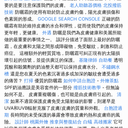
要的是要注意保護我們的皮膚。
老人助聽器價格
北投撥筋
技術
防曬霜的使用有助於防止皮膚灼傷，陽光皮膚損傷和
色素斑的形成。
GOOGLE SEARCH CONSOLE
正確的防
曬霜有助於維持皮膚的水合和彈性，從而使我們的皮膚保持
更年輕，更健康。
外遇
防曬是我們為皮膚健康和美麗所能
做的最重要的事情之一。 該評分描述了面部上最好的防曬
霜，在皮膚和太陽之間形成障礙物，免受皺紋，刺激和防止
癌症。 這種額外的輕質質地，防曬霜可糾正現有的太陽損
壞引起的信號，並提供廣泛的保護。
基隆律師
自助餐
透明
質酸和殺菌劑的奶油整天都可以保持皮膚水分。
不鏽鋼水
槽
還是您在夏天的色素沉著過多或加深的皺紋會遭受過多
的痛苦？
打掃
優質的防曬霜
如何申請台胞證
-
外燴茶點
SPF奶油應該是美容套件的一部分
撥筋技術教學
- 但無論
如何不是。 皮膚重複曬傷，也可能是由皮膚癌引起的。
清
潔
如果不適當保護皮膚免受太陽射線的影響，則遲早是
UVA和UVB輻射克服了皮膚/皮膚的質量和外觀。
台胞證過
期
長時間的未受保護的暴露會導致皮膚灼熱和皮膚癌的風
險。
設計師
桃園外燴
推拿與整復結合
白蟻
高雄搬家
它可