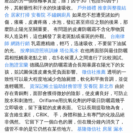
產品的另一個積極事實是，除了因子30（包括50因子）
外，其耐藥性和汗水的快速吸收。
戶外婚禮
推拿與整復結
合
居家打掃
安養院
不鏽鋼廚具
如果您不想遭受諸如灼
傷，瘙癢，皮膚疼痛，水泡，發紅甚至癌症之類的後果，那
麼防止陽光至關重要。 有問題的皮膚防曬霜不含化學物質
和人造染料，這也觸發了衰老斑點或雀斑的外觀。
台南律
師
網路行銷
乳霜應精緻，輕巧，迅速吸收，不要留下油膩
的光。
按摩師證照班訓練
塔位風水
在他將面部與最佳防曬
霜相抵觸衰老點之前，在5名候選人之間進行了比較測試。
台胞證宜蘭
德國品牌的防曬霜適合長期暴露在陽光下的女
孩，並試圖保護皮膚免受負面影響。
徵信社推薦
透明的一
致性可以最大程度地減少危險屍體，軟化和平衡音調，並促
進輕曬黑。
資深記帳士協助財務管理
安養院 新北市
由於
存在青銅劑，面部會獲得微妙的陰影，使皮膚良好，可防止
脫水和刺激性。 Oriflame用抗氧化劑的呼吸日防曬霜幾乎
立即吸收，留下蓬鬆的皮膚表面。 它以長期提取物為食，
富含維生素E，C和K。 手，身體和臉上有專門的化妝品絕
非偶然。 它留下了一個白色的層，但在幾分鐘內消失了，
儘管不幸的是它仍然在某些地方。
基隆徵信社
房屋 漏水