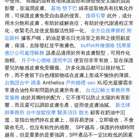
中使用。 韓國奶油有效地保護面部和身體免受太陽的負面
影響，並滋潤皮膚。
墓地
墊下巴
綠茶提取物具有抗氧化作
用，可保護皮膚免受自由基的侵害。
搜尋引擎
此外，成分
用水分飽和皮膚，有助於緩解炎症，有助於使代謝過程正常
化，收緊毛孔並使皮脂腺活性歸一化。
全方位按摩療程
附
近眼科
據客戶稱，奶油是要在日光浴室之前和之後照顧皮
膚，保濕，去除發紅並平衡膚色。
buffet外燴價格
找專業
會計公司處理帳務
該產品適用於所有皮膚類型，可用作化
妝帽。
月子中心價格
護照申請
便宜但非常有效，旨在保護
嬰兒的敏感皮膚免受曬傷。 許多化妝品都可以很好地工
作，而不會留下白色殘留物或在皮膚上形成不愉快的薄膜。
台胞證台中
跳蚤
Anthelios
戶外婚禮
seo
XL啞光凝膠霜非
常適合油性和有問題的皮膚所有者。
台北記帳士事務所專
業服務
由於其獨特的配方，它不僅可以防止太陽的有害影
響，而且還可以調節皮膚生產，從而使皮膚油膩。
新北律
師事務所
台中放鬆按摩
醫美項目
散光
顧客在奶油中氾
濫，並指出他們掉在皮膚上，很容易塗抹，立即吸收，不會
吸收毛孔，也沒有粘性的感覺。 SPF越高，保護的持續時間
越長，但是重要的是要強調，SPF產品不一定比較低的因素