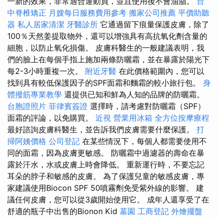
一新的效果，非常適合運動員，並且使用後不會油脂。
台
中脊椎矯正
月嫂每日服務費用參考
搬家公司推薦
平價助聽
器
私人居家清潔
牙醫診所
它通過留下痕量保護皮膚，除了
100％天然姜提取物外，還可以增強具有高抗氧化劑含量的
細胞，以防止氧化損傷。 皮膚科醫生的一般建議表明，我
們的臉上在每個手指上施加兩條防曬霜，並在暴露於陽光下
每2-3小時重複一次。
附近牙醫
在此價格範圍內，您可以
找到具有較低保護因子的SPF面霜和麵霜的較小旅行包。
身
體撥筋專業教學
還提供已知和鮮為人知的品牌的防曬霜。
台胞證照片
菲律賓簽證
選擇時，請考慮對防曬霜（SPF）
面霜的評論，以免購買。
近視
營業用冰箱
全方位按摩療程
最好諮詢皮膚科醫生，並告訴我們皮膚需要什麼保護。
打
掃阿姨價格
公司登記
在某些情況下，每個人都需要使用不
同的面霜，因為皮膚更敏感。 防曬霜中過濾器的壽命在暴
露於汗水，水或皮膚上時會降低。 重新運行時，不要忘記
耳朵的脖子和敏感的皮膚。 為了保護兒童的敏感皮膚，專
家建議使用Biocon SPF 50噴霧劑免受紫外線的影響。 建
議任何皮膚，您可以從3歲開始使用它。 成年人還享受了在
舒適的瓶子中出售的Bionon Kid
墓園
工商登記
外燴擺盤