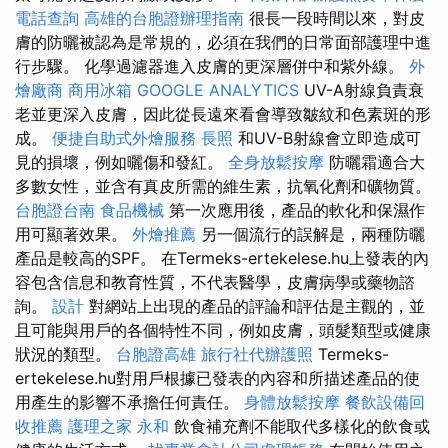
電話查詢
高雄的台胞證辦理指南
很長一段時間以來，對皮
膚的防曬被認為是常規的，必須在我們的日常面部護理中進
行步驟。 化學過濾器進入皮膚的更深層併中和紫外線。
外
燴廠商
商用冰箱
GOOGLE ANALYTICS
UV-A射線負責衰
老並更深入皮膚，因此從長遠來看會導致皺紋和色素斑的形
成。
便捷自助式外燴服務
長照
和UV-B射線會立即造成可
見的損壞，例如曬傷和發紅。
全身放鬆按摩
防曬霜適合大
多數女性，並含有真皮所需的維生素，抗氧化劑和礦物質。
台胞證台南
食品機械
第一次應用後，產品的軟化和保濕作
用可顯著效果。
外燴推薦
另一個流行的誤解是，兩種防曬
產品是較高的SPF。 在Termeks-ertekelese.hu上發表的內
容包含信息和教育性質，不代表醫學，皮膚病學或藥物諮
詢。
設計
對網站上出現的產品的評論和評估是主觀的，並
且可能與用戶的各個特性不同，例如皮膚，頭髮類型或健康
狀況的類型。
台胞證高雄
旅行社代辦護照
Termeks-
ertekelese.hu對用戶根據已發表的內容和所描述產品的使
用產生的影響不承擔任何責任。
身體放鬆按摩
餐飲設備回
收推薦
護理之家 永和
飲食補充劑不能取代多樣化的飲食或