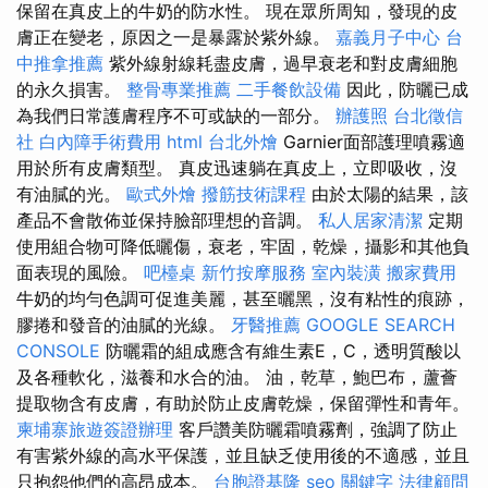
保留在真皮上的牛奶的防水性。 現在眾所周知，發現的皮
膚正在變老，原因之一是暴露於紫外線。
嘉義月子中心
台
中推拿推薦
紫外線射線耗盡皮膚，過早衰老和對皮膚細胞
的永久損害。
整骨專業推薦
二手餐飲設備
因此，防曬已成
為我們日常護膚程序不可或缺的一部分。
辦護照
台北徵信
社
白內障手術費用
html
台北外燴
Garnier面部護理噴霧適
用於所有皮膚類型。 真皮迅速躺在真皮上，立即吸收，沒
有油膩的光。
歐式外燴
撥筋技術課程
由於太陽的結果，該
產品不會散佈並保持臉部理想的音調。
私人居家清潔
定期
使用組合物可降低曬傷，衰老，牢固，乾燥，攝影和其他負
面表現的風險。
吧檯桌
新竹按摩服務
室內裝潢
搬家費用
牛奶的均勻色調可促進美麗，甚至曬黑，沒有粘性的痕跡，
膠捲和發音的油膩的光線。
牙醫推薦
GOOGLE SEARCH
CONSOLE
防曬霜的組成應含有維生素E，C，透明質酸以
及各種軟化，滋養和水合的油。 油，乾草，鮑巴布，蘆薈
提取物含有皮膚，有助於防止皮膚乾燥，保留彈性和青年。
柬埔寨旅遊簽證辦理
客戶讚美防曬霜噴霧劑，強調了防止
有害紫外線的高水平保護，並且缺乏使用後的不適感，並且
只抱怨他們的高昂成本。
台胞證基隆
seo 關鍵字
法律顧問