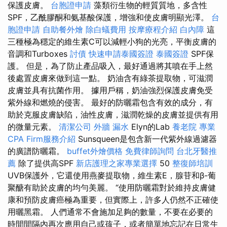
保護皮膚。
台胞證申請
藻類衍生物的輕質質地，多含性
SPF，乙酰膠酮和氨基酸保護，增強和使皮膚明顯光澤。
台
胞證申請
自助餐外燴
除白蟻費用
按摩療程介紹
白內障
這
三種極為穩定的維生素C可以減輕小狗的光亮，平衡皮膚的
音調和Turboxes
討債
快速申請泰國簽證
泰國簽證
SPF保
護。 但是，為了防止產品吸入，最好通過將其噴在手上然
後處置皮膚來做到這一點。 奶油含有綠茶提取物，可滋潤
皮膚並具有抗菌作用。 據用戶稱，奶油強烈保護皮膚免受
紫外線和燃燒的侵害。 最好的防曬霜包含有效的成分，有
助於克服皮膚缺陷，油性皮膚，滋潤乾燥的皮膚並提供有用
的微量元素。
清潔公司
外牆 漏水
Elyn的Lab
養老院
專業
CPA Firm服務介紹
Sunsqueen是包含新一代紫外線過濾器
的廣譜防曬霜。
buffet外燴價格
免費律師詢問
台北牙醫推
薦
除了提供高SPF
新店護理之家專業選擇
50
整復師培訓
UVB保護外，它還使用燕麥提取物，維生素E，腺苷和β-葡
聚醣有助於皮膚的均勻美麗。 “使用防曬霜對於維持皮膚健
康和預防皮膚癌極為重要，但實際上，許多人仍然不正確使
用曬黑霜。 人們通常不會施加足夠的數量，不要在必要的
時間間隔內再次應用自己或孩子，或者簡單地忘記在日常生