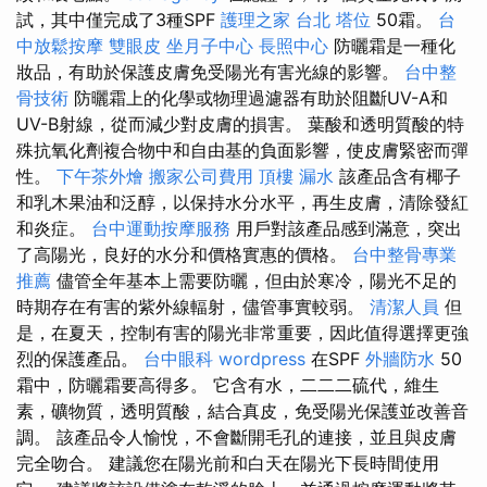
試，其中僅完成了3種SPF
護理之家 台北
塔位
50霜。
台
中放鬆按摩
雙眼皮
坐月子中心
長照中心
防曬霜是一種化
妝品，有助於保護皮膚免受陽光有害光線的影響。
台中整
骨技術
防曬霜上的化學或物理過濾器有助於阻斷​​UV-A和
UV-B射線，從而減少對皮膚的損害。 葉酸和透明質酸的特
殊抗氧化劑複合物中和自由基的負面影響，使皮膚緊密而彈
性。
下午茶外燴
搬家公司費用
頂樓 漏水
該產品含有椰子
和乳木果油和泛醇，以保持水分水平，再生皮膚，清除發紅
和炎症。
台中運動按摩服務
用戶對該產品感到滿意，突出
了高陽光，良好的水分和價格實惠的價格。
台中整骨專業
推薦
儘管全年基本上需要防曬，但由於寒冷，陽光不足的
時期存在有害的紫外線輻射，儘管事實較弱。
清潔人員
但
是，在夏天，控制有害的陽光非常重要，因此值得選擇更強
烈的保護產品。
台中眼科
wordpress
在SPF
外牆防水
50
霜中，防曬霜要高得多。 它含有水，二二二硫代，維生
素，礦物質，透明質酸，結合真皮，免受陽光保護並改善音
調。 該產品令人愉悅，不會斷開毛孔的連接，並且與皮膚
完全吻合。 建議您在陽光前和白天在陽光下長時間使用