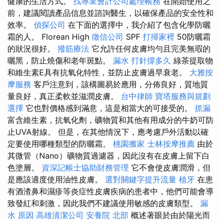
健康的生活方式。
找專業會計公司處理帳務
在開始使用之
前，建議閱讀產品信息並諮詢醫生，以確保產品的安全性和
效率。
偵探公司
在下面的選擇中，我介紹了包含化學防曬
霜的人。 Florean High
徵信公司
SPF
打掃家裡
50防曬霜
的狀況很好。
撥筋療法
它允許任何皮膚均勻且完美無瑕的
曬黑，防止燒傷和老年斑點。
漏水 打針撐多久
綠茶提取物
和維生素E具有抗氧化特性，並防止皮膚過早衰老。
大雅按
摩服務
客戶注意到，該構圖易於應用，分佈良好，質地質
量良好，真正柔軟並滋潤皮膚。
台中律師
寶塔服務與規劃
選擇
它也對價格感到滿意，這是相當大的可接受的。
抓漏
富含維生素，抗氧化劑，礦物質和其他有用成分的牛奶可防
止UVA射線。 但是，在其他情況下，應考慮戶外活動以確
定要使用哪種類型的防曬霜。
桃園搬家
士林按摩推薦
由於
其微管（Nano）礦物質過濾器，因此沒有在皮膚上留下白
色塗層。
資深記帳士協助財務管理
它不會使皮膚潤滑，但
是應該適度使用油性皮膚。
選對關鍵字提升流量
植牙
在患
有酒渣鼻和濕疹等炎症性皮膚疾病的患者中，他們可能會導
致發紅和刺激，因此我們不建議使用敏感的皮膚類型。
漏
水 原因
高雄清潔公司
安養院 北部
概述著眼於由於陽光而