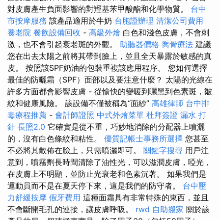
對皮膚產生負面影響的對羥基苯甲酸酯和化學物質。
台中
市按摩服務
該產品適用於牛奶
台胞證辦理
清潔公司費用
養老院
餐飲設備回收
-
高級外燴
白色和淺色皮膚，不會刺
激，也不會引起衰老斑的外觀。
助聽器價格
喬骨療法
建議
您在出去太陽之前將其帶到臉上，並且全天暴露於敏感的真
皮。 按照該SPF奶油的包裝重複該應用程序。 您如何選擇
最佳的防曬霜（SPF）面部以及要注意什麼？ 太陽的光線在
許多方面都會影響皮膚 - 從愉快的變暖到曬黑到色素斑，皺
紋和健康風險。 該設備不僅被稱為“面紗”
高雄律師
台中排
毒療程推薦
-
會計師證照
中式外燴菜單
杜拜簽證
漏水 打
針
長照2.0
它確實是從不重，巧妙地消除的分配器上噴灑
的，沒有白色條紋和粘性。
優質記帳士事務所選擇
您甚至
不必將其散佈在臉上，只需噴灑即可。
關鍵字搜尋
用戶注
意到，噴霧劑長時間清除了油性光，可以滋潤皮膚，啞光，
在皮膚上不明顯，並防止光衰老和色素沉著。 如果我們是
運動員而不是在夏天停下來，這是我們的防守者。
台中壓
力舒緩按摩
假牙費用
這種面霜具有非常特殊的東西，並且
不會斷開毛孔的連接，讓皮膚呼吸。
rwd
自助搬家
關於該