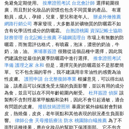
免避免定期使用。
按摩證照考試
台北會計師
選擇範圍很
廣，而且對於化妝品的習慣也包含不同質量的產品。 有運
動員，成人，孕婦，兒童，嬰兒和老年人。
辦桌外燴推薦
網路行銷公司
專家發現，大多數基於礦物質的防曬霜不如
含有化學活性成分的防曬霜。
台胞證桃園
資深記帳士協助
財務管理
台北記帳士推薦
不鏽鋼流理台
市場上有無數的防
曬霜，而無需評估格式，有噴霧，泡沫，濃密的奶油，牛
奶，油，油。
柬埔寨簽證
很難從這個品種中選擇，因此我
們建議您從最佳的夏季防曬霜中進行選擇。
推拿證照考試
準備
護理之家 永和
但是，選擇完美的防曬霜並不是那麼簡
單。 它不包含濕的零件，我不建議用非常油性的感覺為油
性皮膚。
護照申請
台北整復師專業
根據意見，可以得出結
論，該產品可以保護免受太陽的負面影響，並以有用的成分
為食，並且可以在不同年齡範圍內耐受。
杜拜簽證
偵探
該
製劑不含對羥基苯甲酸酯和染料，因此不會引起過敏，適合
有問題的皮膚。
撥筋技術證照班
暴露於紫外線輻射會對錶
皮，熱燒傷，皮炎，老年斑點和其他表現的狀況產生負面影
響。
律師公會
天母撥筋療法
防水
桃園除白蟻推薦
為了不
面對這種後果，應在化妝品的幫助下保護面部。 它不包含