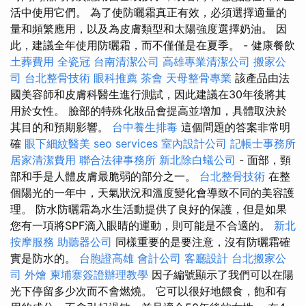
活中使用它們。 為了使防曬霜真正有效，必須選擇適量的
量和頻繁應用，以及為皮膚類型和太陽強度選擇奶油。 因
此，建議全年使用防曬霜，而不僅僅是在夏季。 - 健康餐飲
土葬費用
全瓷冠
台南清潔公司
高雄專業清潔公司
搬家公
司
台北整骨技術
眼科推薦
茶會
天母整骨專業
該產品由法
國美容師和皮膚科醫生進行測試，因此建議在30年後將其
用於女性。 臉部的特殊化妝品會提高並增加，具體取決於
其目的和預期影響。
台中養生排毒
這個問題的答案非常明
確
眼下細紋醫美
seo services
室內設計公司
記帳士事務所
居家清潔費用
聯合法律事務所
新北除白蟻公司
- 面部，頸
部和手是人體皮膚最脆弱的部分之一。
台北整骨技術
在整
個陽光的一年中，天氣狀況和溫度變化會導致不同的美容護
理。 防水防曬霜為水生活動提供了良好的保護，但是如果
您有一項將SPF滴入眼睛的運動，則可能是不合適的。
新北
按摩服務
助聽器公司
同樣重要的是要注意，沒有防曬霜確
實是防水的。
台胞證高雄
會計公司
客廳設計
台北搬家公
司
外燴
柬埔寨簽證辦理教學
因子編號顯示了我們可以在陽
光下停留多少次而不會燃燒。 它可以很好地餵食，飽和有