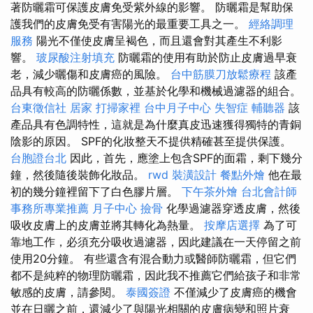
著防曬霜可保護皮膚免受紫外線的影響。 防曬霜是幫助保
護我們的皮膚免受有害陽光的最重要工具之一。
經絡調理
服務
陽光不僅使皮膚呈褐色，而且還會對其產生不利影
響。
玻尿酸注射填充
防曬霜的使用有助於防止皮膚過早衰
老，減少曬傷和皮膚癌的風險。
台中筋膜刀放鬆療程
該產
品具有較高的防曬係數，並基於化學和機械過濾器的組合。
台東徵信社
居家
打掃家裡
台中月子中心
失智症
輔聽器
該
產品具有色調特性，這就是為什麼真皮迅速獲得獨特的青銅
陰影的原因。 SPF的化妝整天不提供精確甚至提供保護。
台胞證台北
因此，首先，應塗上包含SPF的面霜，剩下幾分
鐘，然後隨後裝飾化妝品。
rwd
裝潢設計
餐點外燴
他在最
初的幾分鐘裡留下了白色膠片層。
下午茶外燴
台北會計師
事務所專業推薦
月子中心
撿骨
化學過濾器穿透皮膚，然後
吸收皮膚上的皮膚並將其轉化為熱量。
按摩店選擇
為了可
靠地工作，必須充分吸收過濾器，因此建議在一天停留之前
使用20分鐘。 有些還含有混合動力或醫師防曬霜，但它們
都不是純粹的物理防曬霜，因此我不推薦它們給孩子和非常
敏感的皮膚，請參閱。
泰國簽證
不僅減少了皮膚癌的機會
並在日曬之前，還減少了與陽光相關的皮膚病變和照片衰