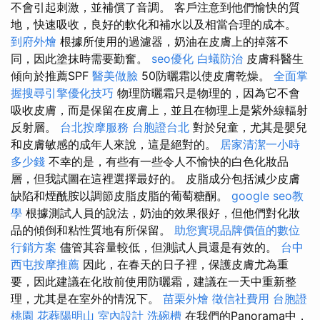
不會引起刺激，並補償了音調。 客戶注意到他們愉快的質
地，快速吸收，良好的軟化和補水以及相當合理的成本。
到府外燴
根據所使用的過濾器，奶油在皮膚上的掉落不
同，因此塗抹時需要勤奮。
seo優化
白蟻防治
皮膚科醫生
傾向於推薦SPF
醫美做臉
50防曬霜以使皮膚乾燥。
全面掌
握搜尋引擎優化技巧
物理防曬霜只是物理的，因為它不會
吸收皮膚，而是保留在皮膚上，並且在物理上是紫外線輻射
反射層。
台北按摩服務
台胞證台北
對於兒童，尤其是嬰兒
和皮膚敏感的成年人來說，這是絕對的。
居家清潔一小時
多少錢
不幸的是，有些有一些令人不愉快的白色化妝品
層，但我試圖在這裡選擇最好的。 皮脂成分包括減少皮膚
缺陷和煙酰胺以調節皮脂皮脂的葡萄糖酮。
google seo教
學
根據測試人員的說法，奶油的效果很好，但他們對化妝
品的傾倒和粘性質地有所保留。
助您實現品牌價值的數位
行銷方案
儘管其容量較低，但測試人員還是有效的。
台中
西屯按摩推薦
因此，在春天的日子裡，保護皮膚尤為重
要，因此建議在化妝前使用防曬霜，建議在一天中重新整
理，尤其是在室外的情況下。
苗栗外燴
徵信社費用
台胞證
桃園
花葬陽明山
室內設計
洗碗槽
在我們的Panorama中，