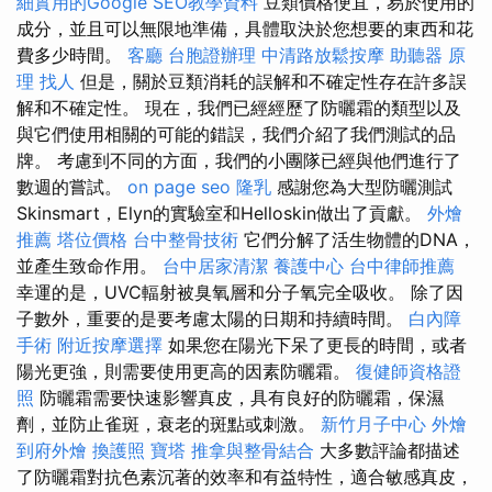
細實用的Google SEO教學資料
豆類價格便宜，易於使用的
成分，並且可以無限地準備，具體取決於您想要的東西和花
費多少時間。
客廳
台胞證辦理
中清路放鬆按摩
助聽器 原
理
找人
但是，關於豆類消耗的誤解和不確定性存在許多誤
解和不確定性。 現在，我們已經經歷了防曬霜的類型以及
與它們使用相關的可能的錯誤，我們介紹了我們測試的品
牌。 考慮到不同的方面，我們的小團隊已經與他們進行了
數週的嘗試。
on page seo
隆乳
感謝您為大型防曬測試
Skinsmart，Elyn的實驗室和Helloskin做出了貢獻。
外燴
推薦
塔位價格
台中整骨技術
它們分解了活生物體的DNA，
並產生致命作用。
台中居家清潔
養護中心
台中律師推薦
幸運的是，UVC輻射被臭氧層和分子氧完全吸收。 除了因
子數外，重要的是要考慮太陽的日期和持續時間。
白內障
手術
附近按摩選擇
如果您在陽光下呆了更長的時間，或者
陽光更強，則需要使用更高的因素防曬霜。
復健師資格證
照
防曬霜需要快速影響真皮，具有良好的防曬霜，保濕
劑，並防止雀斑，衰老的斑點或刺激。
新竹月子中心
外燴
到府外燴
換護照
寶塔
推拿與整骨結合
大多數評論都描述
了防曬霜對抗色素沉著的效率和有益特性，適合敏感真皮，