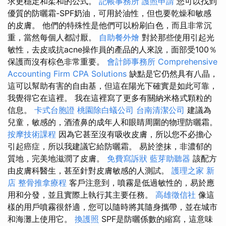
求更穩定和柔和的公式。
記帳事務所
護照申請
您可以找到
優質的防曬霜-SPF奶油，可用於油性，但也要乾燥和敏感
的皮膚。 他們的特殊性是他們可以粉刷白色，而且非常沉
重，當然每個人都討厭。
自助餐外燴
對於那些使用引起光
敏性，去皮或抗acne操作員的產品的人來說，面部受100％
保護而沒有棕色非常重要。
會計師事務所
Comprehensive
Accounting Firm CPA Solutions
缺點是它仍然具有八晶，
這可以幫助有害的自由基，但這在陽光下確實是如此可靠，
我覺得它在這裡。 我在這裡寫了更多有關納米格式顆粒的
信息。
卡式台胞證
桃園除白蟻公司
台南清潔公司
建議為
兒童，敏感的，酒渣鼻的成年人和眼睛周圍的物理防曬霜。
按摩技術課程
因為它甚至沒有吸收皮膚，所以您不必擔心
引起癌症，所以我建議它給防曬霜。 易於塗抹，非濃郁的
質地，完美地滋潤了皮膚。
免費寫訴狀
藍芽助聽器
該配方
由皮膚科醫生，甚至針對皮膚敏感的人測試。
護理之家 新
店
整骨推拿療程
客戶注意到，噴霧是低過敏性的，易於應
用和分發，並且實際上執行其主要任務。
高雄徵信社
像這
樣的用戶噴霧很舒適，您可以隨時將其隨身攜帶，並在城市
和海灘上使用它。
換護照
SPF是防曬係數的縮寫，這意味