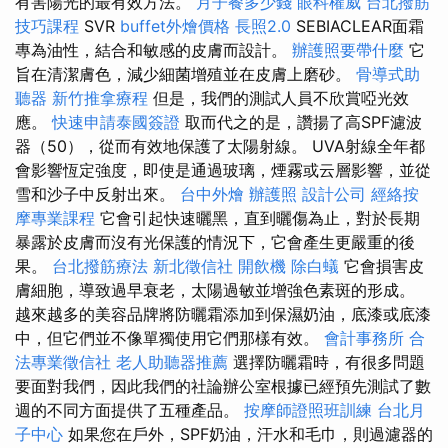
有害陽光的最有效方法。
月子餐多少錢
眼科權威
台北撥筋
技巧課程
SVR
buffet外燴價格
長照2.0
SEBIACLEAR面霜
專為油性，結合和敏感的皮膚而設計。
辦護照要帶什麼
它
旨在清潔膚色，減少細菌增殖並在皮膚上磨砂。
骨導式助
聽器
新竹推拿療程
但是，我們的測試人員不欣賞啞光效
應。
快速申請泰國簽證
取而代之的是，讚揚了高SPF濾波
器（50），從而有效地保護了太陽射線。 UVA射線全年都
會影響恆定強度，即使是通過玻璃，煙霧或云層影響，並從
雪和沙子中反射出來。
台中外燴
辦護照
設計公司
經絡按
摩專業課程
它會引起快速曬黑，直到曬傷為止，對於長期
暴露於皮膚而沒有光保護的情況下，它會產生更嚴重的後
果。
台北撥筋療法
新北徵信社
開飲機
除白蟻
它會損害皮
膚細胞，導致過早衰老，太陽過敏並增強色素斑的形成。
越來越多的美容品牌將防曬霜添加到保濕奶油，底漆或底漆
中，但它們並不像單獨使用它們那樣有效。
會計事務所
合
法專業徵信社
老人助聽器推薦
選擇防曬霜時，有很多問題
要面對我們，因此我們的社論辦公室根據已經預先測試了數
週的不同方面提供了五種產品。
按摩師證照班訓練
台北月
子中心
如果您在戶外，SPF奶油，汗水和毛巾，則過濾器的