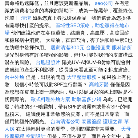
壽命將迅速降低，並且應該更新產品層。
seo公司
在有意
識的消費者協會的專家的幫助下，成為一條黑帶，覆蓋綠色
洗滌！
清潔
如果您真正尋找環保產品，我們還會為您提供
有關尋找什麼的提示。
區域性SEO策略，助您贏得在地市
場
他們建議他們在各種過敏，結腸炎，高血壓，高膽固醇
和糖尿病中消費。 大豆油，霍霍巴油，杏子油和維生素E也
在防曬中發揮作用。
居家清潔300元
台胞證宜蘭
眼科診所
陽光對身體有許多積極的影響，但也可能對我們的皮膚構成
潛在的風險。
台胞證照片
陽光UV-A和UV-B射線可能會對
皮膚細胞產生不利影響，從長遠來看甚至可能引起皮膚癌。
台中外燴
但是，出現的問題
大里整骨服務
- 如果臉上有化
妝，幾個小時後可以對SPF進行翻新？
高雄牙醫
僅僅是因
為您想在皮膚上塗一層奶油，就可以從回家的路上卸妝是不
切實際的。
歐式料理外燴方案
助聽器多少錢
為此，已經開
發了特殊的SPF噴霧劑，帶有SPF的噴霧劑或帶有SPF的輕
型粉末。 建議使用非常敏感的皮膚，而不是日常穿著，而
僅用於額外的陽光。
台南清潔公司
泰國簽證
護理之家 單
人房
在太陽輻射更強的夏季，使用防曬霜非常重要。
天母
按摩療程
空間設計
但是，不僅在夏天，而且在全年中，重