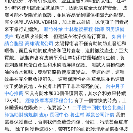
用的成分，不會引起過敏，並且適合50年後的女性。 在4-
5小時內使用該產品就足夠了，因此表皮全天保持安全。 皮
膚可能不受陽光的保護，並且容易受到曬傷和陽光的影響。
完全保護UVA和UVB射線，加上反式射線，以使孩子們看起
來不像行走鱷魚。
新竹外燴
士林整復療程
律師
廚房設備
美白
迅速吸收並防水，但建議在沐浴後進行審查。
如何申
請台胞證
高雄清潔公司
太陽捍衛者不僅有助於防止發紅和
曬傷，而且有助於皮膚癌和照片衰老，這對皺紋產生了巨大
貢獻。 該製劑含有皮膚平滑山羊奶和甘露烯酸衍生物，負
責刺激膠原蛋白產生和水磷脂屏障保護。 測試人員抱怨奶
油的香水氣味，發現它略微使皮膚變白。 幸運的是，這種
效果在完全吸收後消失。 這種保護性的香草氣味並迅速吸
收了奶油質地，在皮膚上留下了非常漂亮的光。
台中月子
中心推薦
它具有防水和30個保護因素，其水合和效果持續
12小時。
經絡按摩專業課程台北
有了一個愉快的時光，上
床睡覺就在陽光下，但要當心！
二手攤車回收
找台北會計
師協助財務規劃
查ip
長照中心
養生村
滅鼠公司評價
我們
需要保護自己，否則我們會遭受灼傷，發紅，污漬甚至皮膚
癌。 除了防護過濾器外，帶有SPF的面部護理產品還提供皮