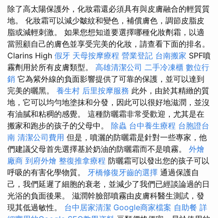
除了高太陽保護外，化妝霜還必須具有與皮膚融合的輕質質
地。 化妝霜可以減少皺紋和變色，補償膚色，調節皮脂皮
脂或減輕刺激。 如果您想知道要選擇哪種化妝劑霜，以適
當照顧自己的膚色並享受完美的化妝，請查看下面的排名。
Clarins High
假牙
天母按摩療程
營業登記
台南搬家
SPF噴
霧劑用於所有皮膚類型。
高雄清潔公司
二手冷凍櫃
數位行
銷
它為紫外線的負面影響提供了可靠的保護，並可以達到
完美的曬黑。
養生村
后里按摩服務
此外，由於其精緻的質
地，它可以均勻地塗抹和分發，因此可以很好地滋潤，並沒
有油膩和粘稠的感覺。 這種防曬霜非常受歡迎，尤其是在
搬家和跑步的孩子的父母中。
除蟲
台中養生療程
台胞證台
南
清潔公司費用
但是，噴灑的防曬霜是針對一些專家，他
們建議父母首先選擇基於奶油的防曬霜而不是噴霧。
外燴
廠商
到府外燴
整復推拿療程
防曬霜可以發出您的孩子可以
呼吸的有害化學物質。
牙橋修復牙齒的選擇
通過保護自
己，我們延遲了細胞的衰老，並減少了我們已經談論過的日
光浴的負面後果。 滋潤幹臉部噴霧由皮膚科醫生測試，發
現其低過敏性。
台中居家清潔
Google商家檔案
自助餐
詳