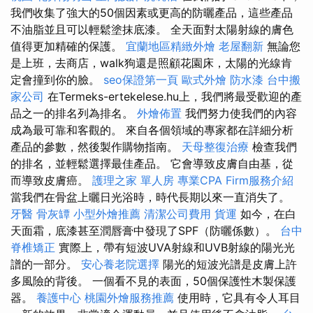
我們收集了強大的50個因素或更高的防曬產品，這些產品
不油脂並且可以輕鬆塗抹底漆。 全天面對太陽射線的膚色
值得更加精確的保護。
宜蘭地區精緻外燴
老屋翻新
無論您
是上班，去商店，walk狗還是照顧花園床，太陽的光線肯
定會撞到你的臉。
seo保證第一頁
歐式外燴
防水漆
台中搬
家公司
在Termeks-ertekelese.hu上，我們將最受歡迎的產
品之一的排名列為排名。
外燴佈置
我們努力使我們的內容
成為最可靠和客觀的。 來自各個領域的專家都在詳細分析
產品的參數，然後製作購物指南。
天母整復治療
檢查我們
的排名，並輕鬆選擇最佳產品。 它會導致皮膚自由基，從
而導致皮膚癌。
護理之家 單人房
專業CPA Firm服務介紹
當我們在骨盆上曬日光浴時，時代長期以來一直消失了。
牙醫
骨灰罈
小型外燴推薦
清潔公司費用
貨運
如今，在白
天面霜，底漆甚至潤唇膏中發現了SPF（防曬係數）。
台中
脊椎矯正
實際上，帶有短波UVA射線和UVB射線的陽光光
譜的一部分。
安心養老院選擇
陽光的短波光譜是皮膚上許
多風險的背後。 一個看不見的表面，50個保護性木製保護
器。
養護中心
桃園外燴服務推薦
使用時，它具有令人耳目