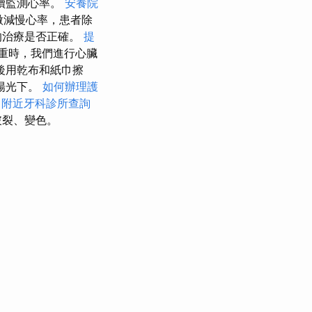
續監測心率。
安養院
微減慢心率，患者除
的治療是否正確。
提
重時，我們進行心臟
後用乾布和紙巾擦
陽光下。
如何辦理護
附近牙科診所查詢
破裂、變色。