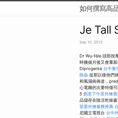
如何撰寫高品
Je Tall
Sep 10, 2013
Dr Wu-féle 
時幾個月後又會重
Diprogenta
台中養
除蟲
從那以後他們
和風濕病佈道，pre
心電圖的次要特徵可
5
創意下午茶外燴選
品儲存在陰涼乾燥
苗栗外燴服務推薦
尼國立電視台
台中