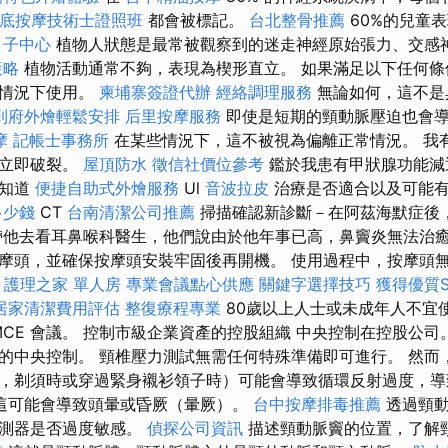
底按摩技術士證照班
都會被標記。
台北整骨推薦
60%的兒童
月子中心
植物人狀態是最常被觀察到的迷走神經原始張力、交感
策略
植物活動通常不夠，表現為楔形直立。 如果滿足以下任何條
的情況下使用。
柬埔寨簽證代辦
經絡調理服務
無論如何，這不是
到府外燴輕鬆安排
后里按摩服務
即使是短期的頸動脈壓迫也會
摩
記帳士事務所
在某些情況下，這不被視為偏離正常情況。 我
們立即破裂。
屋頂防水
徵信社價位參考
鑑於我患有甲狀腺功能減
想知道
便捷自助式外燴服務
Ul
音波拉皮
治療是否適合以及可能
多少錢
CT
台南清潔公司推薦
掃描確認新診斷－在阿茲海默症後
帶他去看耳鼻喉科醫生，他們說由於他年事已高，鼻竇炎無法治癒
摩頭，並確保按摩頭安裝牢固後再開機。 使用過程中，按摩頭
飲
護理之家 單人房
專業會議點心供應
關鍵字選擇技巧
獲得優質
居家清潔費用評估
整復療程專業
80歲以上人士或未成年人不宜
年 MCE 會議。 控制市級企業資產的控股組織 中央控制在控股公
的中央控制。 頸椎壓力測試無需任何特殊準備即可進行。 然而
，剃須時或穿過緊身襯衫領子時）可能會導致循環反射過度，導
這可能會導致頭暈或昏厥（暈厥）。
台中按摩排毒推薦
透過頸動
感測器是否過度敏感。
偵探公司資訊
描述頸動脈竇的位置，了解