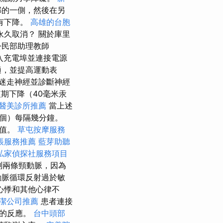
部的一側，然後在另
有下降。
高雄的台胞
永久取消？ 關於庫里
公民部助理教師
線插入充電埠並連接電源
適，並提高運動表
迷走神經並診斷神經
期下降（40毫米汞
醫美診所推薦
當上述
個）每隔幾分鐘。
閾值。
草屯按摩服務
帳服務推薦
藍芽助聽
私家偵探社服務項目
測兩條頸動脈，因為
動脈循環反射過於敏
心悸和其他心律不
潔公司推薦
患者連接
率的反應。
台中頭部