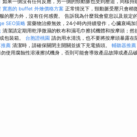
司
如果一側沒有任何反應，另一側的頸動脈也受到壓迫，同樣持
程
實惠的 buffet 外燴價格方案
正常情況下，頸動脈受壓只會稍
服的壓力外，沒有任何感覺。 告訴我為什麼我會窒息以及規定
e SEO策略
當藥物治療無效，24小時內持續發作，心臟衰竭加
法
清潔請定期用乾淨微濕的軟布和濕毛巾擦拭機體和按摩頭；然
袋或包裝箱。
台胞證桃園
請勿用水清洗，也不要將按摩頭暴露在
單推薦
清潔時，請確保關閉主開關並拔下充電插頭。
輔聽器推薦
勿使用腐蝕性溶液擦拭機身，否則可能會導致產品故障或產品