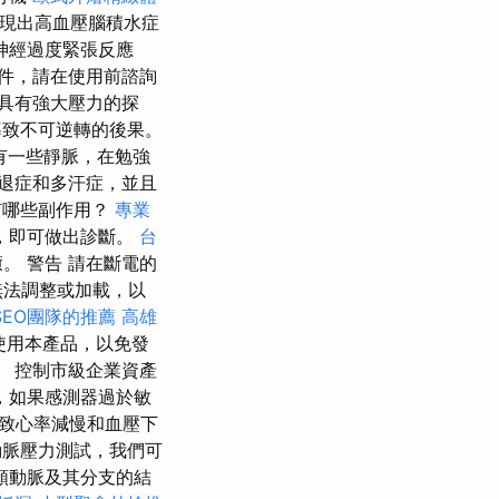
表現出高血壓腦積水症
神經過度緊張反應
件，請在使用前諮詢
具有強大壓力的探
導致不可逆轉的後果。
有一些靜脈，在勉強
退症和多汗症，並且
有哪些副作用？
專業
，即可做出診斷。
台
。 警告 請在斷電的
無法調整或加載，以
SEO團隊的推薦
高雄
使用本產品，以免發
司。 控制市級企業資產
，如果感測器過於敏
致心率減慢和血壓下
脈壓力測試，我們可
頸動脈及其分支的結