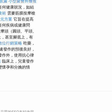
抓漏
小型聚會外燴推
任何健康狀況，如結
技術
雲麥筋膜按摩槍
0元方案
它旨在提高
任何疾病或健康問
按摩頭（圓頭、平頭、
上，甚至腳底上，有
數位行銷策略
吃藥，
速發作的預後良好，
發作外，使用抗心律
薦
臨床上，兒童發作
歷懷孕和分娩的情
品質的SEO友好內容