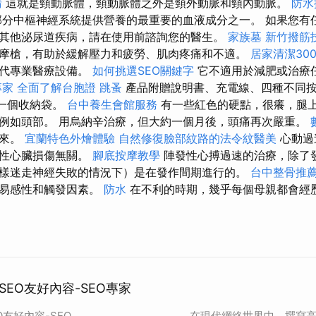
請
這就是頸動脈體，頸動脈體之外是頸外動脈和頸內動脈。
防水
分中樞神經系統提供營養的最重要的血液成分之一。 如果您有
其他泌尿道疾病，請在使用前諮詢您的醫生。
家族墓
新竹撥筋
摩槍，有助於緩解壓力和疲勞、肌肉疼痛和不適。
居家清潔30
取代專業醫療設備。
如何挑選SEO關鍵字
它不適用於減肥或治療
專家
全面了解台胞證
跳蚤
產品附贈說明書、充電線、四種不同
一個收納袋。
台中養生會館服務
有一些紅色的硬點，很癢，腿
例如頭部。 用烏納辛治療，但大約一個月後，頭痛再次嚴重。
起來。
宜蘭特色外燴體驗
自然修復臉部紋路的法令紋醫美
心動過
質性心臟損傷無關。
腳底按摩教學
陣發性心搏過速的治療，除了
樣迷走神經失敗的情況下）是在發作間期進行的。
台中整骨推
的易感性和觸發因素。
防水
在不利的時期，幾乎每個母親都會經
EO友好內容-SEO專家
友好內容-SEO
在現代網絡世界中，撰寫高