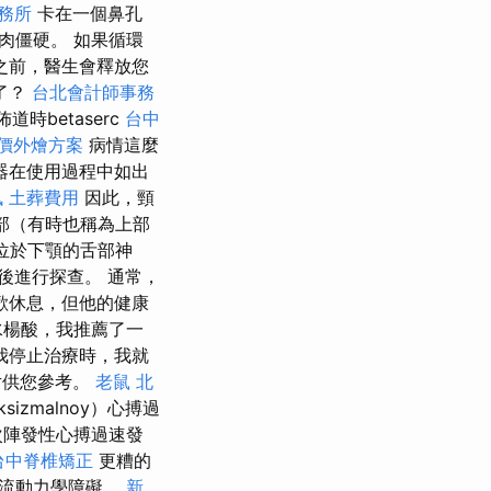
務所
卡在一個鼻孔
肉僵硬。 如果循環
之前，醫生會釋放您
了？
台北會計師事務
道時betaserc
台中
價外燴方案
病情這麼
器在使用過程中如出
訊
土葬費用
因此，頸
部（有時也稱為上部
位於下顎的舌部神
後進行探查。 通常，
歡休息，但他的健康
 水楊酸，我推薦了一
我停止治療時，我就
片供您參考。
老鼠
北
zmalnoy）心搏過
次陣發性心搏過速發
台中脊椎矯正
更糟的
血流動力學障礙。
新