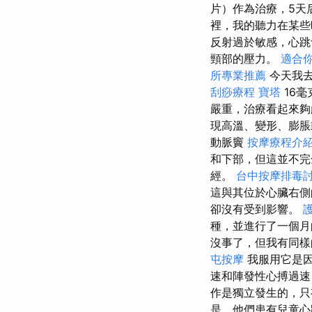
片）作為治療，5天
裡，我的聽力在某些
反射過於敏感，心跳
頸部的壓力。
適合
所專業推薦
今天我
刮痧療程
寶塔
16
嚴重，治療看起來夠
現高溫、變形、膨脹
動脈竇
按摩療程介
和下部，但這並不
經。
台中按摩排毒
這與其位於心臟右
卻沒有受到影響。
種，並進行了一個
沒事了，但我有同
屯按摩
我服用它是因為
速和陣發性心搏過
作是獨立發生的，
是，他們患有兒童心