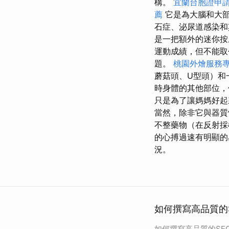
構。
宜蘭台胞證申
薦
它是為大腦和大部
石症、泌尿道感染和
是一把額外的迷你按
運動成績，但不能
題。
桃園外燴服務
蘑菇頭、U型頭）和
時身體的其他部位，
只是為了讓媽媽好
當然，除非它與器
不整藥物（在反射採
的心搏過速有明顯
況。
如何撰寫高品質的S
如何撰寫高品質的SEO