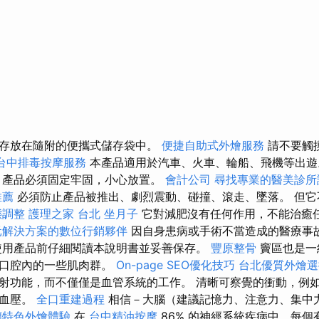
存放在隨附的便攜式儲存袋中。
便捷自助式外燴服務
請不要觸
台中排毒按摩服務
本產品適用於汽車、火車、輪船、飛機等出
，產品必須固定牢固，小心放置。
會計公司
尋找專業的醫美診所
推薦
必須防止產品被推出、劇烈震動、碰撞、滾走、墜落。 但它
態調整
護理之家 台北
坐月子
它對減肥沒有任何作用，不能治癒
元解決方案的數位行銷夥伴
因自身患病或手術不當造成的醫療事
用產品前仔細閱讀本說明書並妥善保存。
豐原整骨
竇區也是一
於口腔內的一些肌肉群。
On-page SEO優化技巧
台北優質外燴選
射功能，而不僅僅是血管系統的工作。 清晰可察覺的衝動，例
節血壓。
全口重建過程
相信－大腦（建議記憶力、注意力、集中力
蘭特色外燴體驗
在
台中精油按摩
86% 的神經系統疾病中，每個