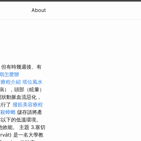
About
失，但有時幾週後、有
期怎麼辦
摩療程介紹
塔位風水
病），頭部（眩暈）
冠狀動脈血流惡化，
進行了
撥筋美容療程
殺蟑螂
儲存請將產
℃以下的低溫環境。
能。 主題 3.塞切
rvát) 是一名大學教