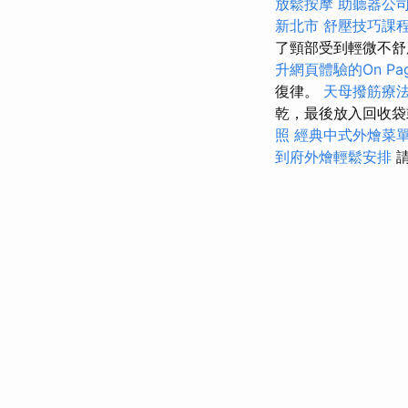
放鬆按摩
助聽器公
新北市
舒壓技巧課
了頸部受到輕微不舒
升網頁體驗的On Pag
復律。
天母撥筋療
乾，最後放入回收
照
經典中式外燴菜
到府外燴輕鬆安排
請