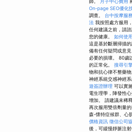
師。
月子中心費用
On-page SEO優化
調查。
台中按摩服
法
我按照處方服用，
任何建議之前，請
您的健康。
如何使用Go
這是基於斷層掃描
備有任何疑問或意見
必要的損壞。 80
的正常化。
搜尋引
物和抗心律不整藥
神經系統交感神經系
遊簽證辦理
可以實施
電生理學，陣發性心搏
增加。 請建議未稀釋
再次服用雙倍劑量的
森-懷特症候群、心肌
價格資訊
徵信公司
後，可緩慢靜脈注射0.