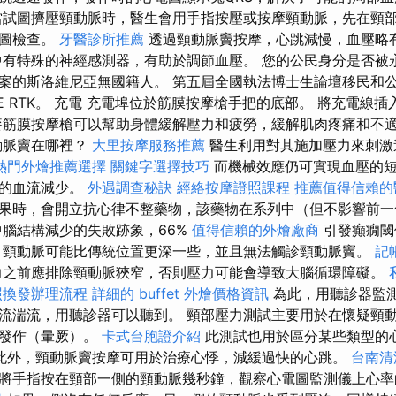
試圖擠壓頸動脈時，醫生會用手指按壓或按摩頸動脈，先在頸
電圖檢查。
牙醫診所推薦
透過頸動脈竇按摩，心跳減慢，血壓略
有特殊的神經感測器，有助於調節血壓。 您的公民身分是否被
案的斯洛維尼亞無國籍人。 第五屆全國執法博士生論壇移民和
nka NKE RTK。 充電 充電埠位於筋膜按摩槍手把的底部。 將充電
麥筋膜按摩槍可以幫助身體緩解壓力和疲勞，緩解肌肉疼痛和不
動脈竇在哪裡？
大里按摩服務推薦
醫生利用對其施加壓力來刺激
熱門外燴推薦選擇
關鍵字選擇技巧
而機械效應仍可實現血壓的短
腦的血流減少。
外遇調查秘訣
經絡按摩證照課程
推薦值得信賴的
果時，會開立抗心律不整藥物，該藥物在系列中（但不影響前一
中腦結構減少的失敗跡象，66%
值得信賴的外燴廠商
引發癲癇
，頸動脈可能比傳統位置更深一些，並且無法觸診頸動脈竇。
記
力之前應排除頸動脈狹窄，否則壓力可能會導致大腦循環障礙。
照換發辦理流程
詳細的 buffet 外燴價格資訊
為此，用聽診器監
流湍流，用聽診器可以聽到。 頸部壓力測試主要用於在懷疑頸
厥發作（暈厥）。
卡式台胞證介紹
此測試也用於區分某些類型的
此外，頸動脈竇按摩可用於治療心悸，減緩過快的心跳。
台南清
將手指按在頸部一側的頸動脈幾秒鐘，觀察心電圖監測儀上心