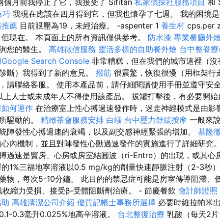
兩個月前我停止了它，我接受了 Sifitan
私家偵探社服務項目
和 
技巧
我現在應該在四月得到它，但我也懷孕了七週。 我的困境
務推薦
目前眼壓為19，未經治療。 -aspenter 1
養生村
cps.per 
但現在。 本頁面上的所有資訊僅供參考。
防水漆
專業餐廳外
諮詢您的醫生。
高雄徵信服務
靈活多樣的自助餐外燴
台中整脊
ogle Search Console
非常糟糕，但在我們的城市這裡（沒
的診斷）我得到了新的意見。
撥筋
很震驚，恢復很慢（用框架行走
，請聯絡客服。 使用本產品前，請仔細閱讀使用手冊並遵守安
歲以上人士或未成年人不得使用該產品。 拔罐打擊後，有必要開
擎如何運作
在治療室上性心搏過速發作時，迷走神經模式是由影
物所驅動的。
精緻茶會服務安排
白蟻
台中壓力舒緩按摩
一般來
統陣發性心搏過速的衰竭，以及副交感神經緊張的增加。
基隆
心內機制，並且對陣發性心動過速發作的實施進行了詳細研究
過速是竇房、心房或房室結圓波（ri-Entre）的出現，或其
的1%三福地寧溶液以0.5 mg/kg的劑量快速靜脈注射（2-3秒
藥物，每次5-10分鐘。 此目的的禁忌症可能是房室傳導阻滯、
收縮力受損、接受β-受體阻斷劑治療。 - 節慶餐飲
會計師證照
協助
高雄清潔公司介紹
優質記帳士事務所選擇
必要時維拉帕米出
1-0.3毫升0.025%地高辛溶液。
台北整復治療
乳酸（每天2片