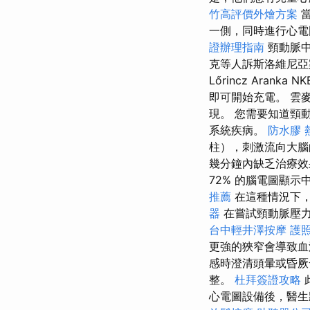
竹高評價外燴方案
當
一側，同時進行心
證辦理指南
頸動脈中
克等人訴斯洛維尼亞
Lőrincz Ara
即可開始充電。 雲
現。 您需要知道頸
系統疾病。
防水膠
柱），刺激流向大
幾分鐘內缺乏治療效
72% 的腦電圖顯示
推薦
在這種情況下
器
在嘗試頸動脈壓
台中輕井澤按摩
護
更強的狹窄會導致血
感時澄清頭暈或昏
整。
杜拜簽證攻略
心電圖設備後，醫生