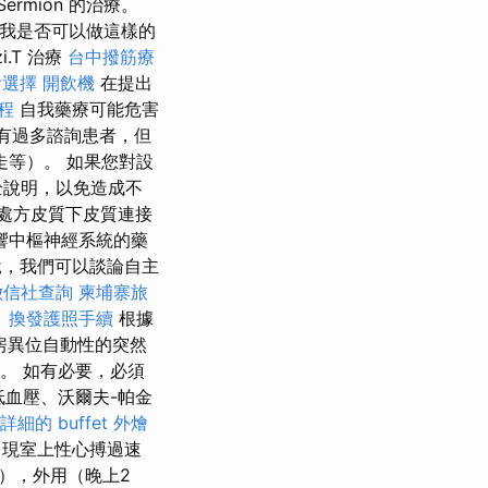
Sermion 的治療。
是我是否可以做這樣的
zi.T 治療
台中撥筋療
燴選擇
開飲機
在提出
療程
自我藥療可能危害
有過多諮詢患者，但
等）。 如果您對設
全說明，以免造成不
始處方皮質下皮質連接
響中樞神經系統的藥
說，我們可以談論自主
徵信社查詢
柬埔寨旅
。
換發護照手續
根據
心房異位自動性的突然
）。 如有必要，必須
低血壓、沃爾夫-帕金
詳細的 buffet 外燴
現室上性心搏過速
），外用（晚上2