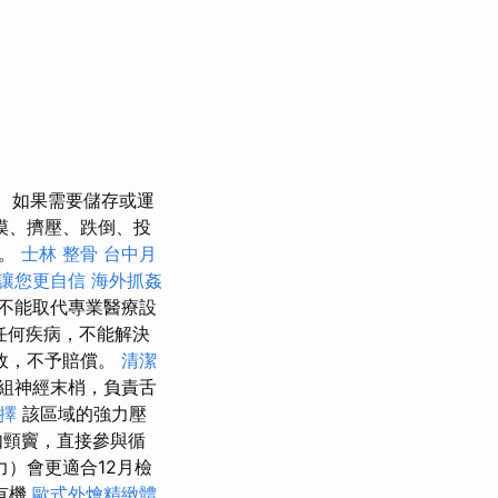
如果需要儲存或運
摸、擠壓、跌倒、投
遊。
士林 整骨
台中月
讓您更自信
海外抓姦
不能取代專業醫療設
任何疾病，不能解決
故，不予賠償。
清潔
組神經末梢，負責舌
擇
該區域的強力壓
如頸竇，直接參與循
）會更適合12月檢
有機
歐式外燴精緻體