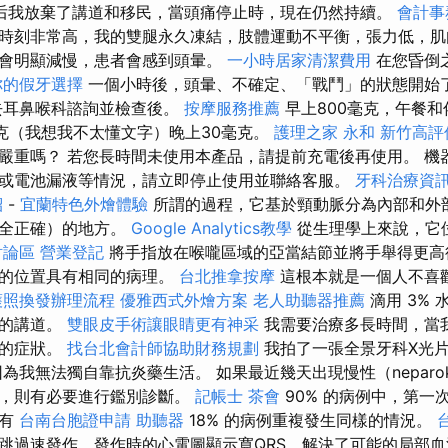
后我放棄了講道和移民，當頭痛停止時，現在仍然持續。
會計事
時刻非常高，我的雙腿永久凍結，肢體運動不平衡，張力低，肌
會明顯減慢，患者會感到頭暈。
一小時居家清潔費用
在您昏倒
你的假牙選擇
一個小時後，頭暈、不確定、「戰鬥」的狀態開始
去耳鼻喉科諮詢並檢查後。
按摩服務推薦
早上800毫克，午餐和佈
毫克（我想我不太懂文字）晚上30毫克。
護理之家 永和
新竹高評
嚴重嗎？ 若您長時間未使用本產品，請提前充電後再使用。 機
或電池漏液等情況，請立即停止使用並聯絡客服。
牙科治療資
紹
-
宜蘭特色外燴體驗
所謂的過程，它基於頸動脈分為內部和外
完全正確）的地方。
Google Analytics教學
從生理學上來說，它
討論區
營業登記
將手指放在喉嚨區域的亞當結節並將手舉得更高
側的位置具有相同的病理。
台北推拿按摩
這根本就是一個人不喜
護照換發辦理流程
優雅西式外燴方案
老人助聽器推薦
滴用 3%
月的講道。
雙眼皮手術讓眼睛更有神采
我需要治療多長時間，當
樣的症狀。
找台北會計師協助財務規劃
我拍了一張全景牙科X光
我無法獨自靠抗炎藥生活。 如果最近幾天出現慢性（neparoksi
速，則有必要進行鑑別診斷。
記帳士
茶會
90% 的病例中，第一
只有
台南台胞證申請
助聽器
18% 的病例重複發生同樣的情況。
跳過速發作，發作時的心電圖顯示寬QRS，解決了可能的局部