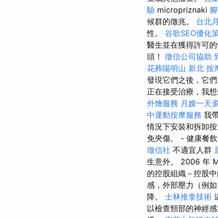
驗
micropriznaki
腳
候群的徵兆。
台北
性。
谷歌SEO優化
醫生並在獲得許可
頭！
徵信公司協助
花葬陽明山
新北 按
發現它們之後，它
正在接受治療，我
外燴服務
月嫂一天
中運動按摩服務
我
情況下安裝和拆卸按
免夾傷。 - 健康餐
徵信社
不適宜人群
生意外。 2006 
的控股組織－控股中
感，外部壓力（例如
降。
士林推拿技術
以檢查頸部的神經