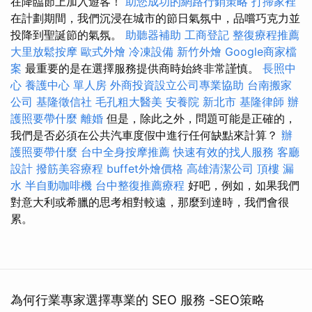
在降臨節上加入遊客！
助您成功的網路行銷策略
打掃家裡
在計劃期間，我們沉浸在城市的節日氣氛中，品嚐巧克力並
投降到聖誕節的氣氛。
助聽器補助
工商登記
整復療程推薦
大里放鬆按摩
歐式外燴
冷凍設備
新竹外燴
Google商家檔
案
最重要的是在選擇服務提供商時始終非常謹慎。
長照中
心
養護中心 單人房
外商投資設立公司專業協助
台南搬家
公司
基隆徵信社
毛孔粗大醫美
安養院 新北市
基隆律師
辦
護照要帶什麼
離婚
但是，除此之外，問題可能是正確的，
我們是否必須在公共汽車度假中進行任何缺點來計算？
辦
護照要帶什麼
台中全身按摩推薦
快速有效的找人服務
客廳
設計
撥筋美容療程
buffet外燴價格
高雄清潔公司
頂樓 漏
水
半自動咖啡機
台中整復推薦療程
好吧，例如，如果我們
對意大利或希臘的思考相對較遠，那麼到達時，我們會很
累。
為何行業專家選擇專業的 SEO 服務 -SEO策略