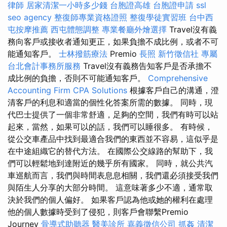
律師
居家清潔一小時多少錢
台胞證高雄
台胞證申請
ssl
seo agency
整復師專業資格證照
整復學徒實習班
台中西
屯按摩推薦
西屯體態調整
專業餐廳外燴選擇
Travel沒有義
務向客戶或接收者通知更正，如果負擔不成比例，或者不可
能通知客戶。
士林撥筋療法
Premio
長照
新竹徵信社
專屬
台北會計事務所服務
Travel沒有義務告知客戶是否承擔不
成比例的負擔，否則不可能通知客戶。
Comprehensive
Accounting Firm CPA Solutions
根據客戶自己的溝通，澄
清客戶的利息和適當的個性化答案所需的數據。 同時，現
代巴士提供了一個非常舒適，足夠的空間，我們有時可以站
起來，當然，如果可以的話，我們可以睡很多。 有時候，
從公交車產品中找到最適合我們的東西並不容易，這似乎是
在中途組織它的替代方法。 在國際公交線路的幫助下，我
們可以輕鬆地到達附近的幾乎所有國家。 同時，就公共汽
車巡航而言，我們與時間表息息相關，我們還必須接受我們
與陌生人分享的大部分時間。 這意味著多少不適，通常取
決於我們的個人偏好。 如果客戶認為他或她的權利在處理
他的個人數據時受到了侵犯，則客戶會聯繫Premio
Journey
骨導式助聽器
醫美診所
嘉義徵信公司
抓姦
清潔