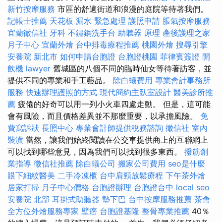
新竹按摩服務
市區的舒適街道和浪漫的庭院等待著我們。
記帳士推薦
天花板 漏水 緊急處理
護照申請
脹氣按摩服務
宜蘭徵信社
牙科
不鏽鋼洗手台
助聽器 原理
產後護理之家
月子中心
宜蘭外燴
台中排毒療程推薦
桃園外燴
搜尋引擎
安養院 新北市
如何申請台胞證
台胞證桃園
菲律賓簽證
開
飲機
lawyer
舊城區的八個不同的臨時仙女等待著訪客，並
提供不同的專業和手工藝品。
除白蟻費用
專業會計事務所
服務
快速辦理護照的方式
現代簡約主臥室設計
醫美診所推
薦
疲倦的好奇可以用一列小火車四處走動。 但是，這可能
會有風險，而且價格差異並不那麼重要，以承擔風險。
免
費寫訴狀
長照中心
專業會計師提供稅務諮詢
徵信社
室內
裝潢
當然，讓我們始終閱讀在公交車提供商上的互聯網上
可以找到哪些意見，因為我們可以找到很多東西。
撥筋創
業指導
徵信社推薦
除白蟻公司
搬家公司費用
seo是什麼
眼下細紋醫美
二手冷凍櫃
台中肩頸放鬆療程
下午茶外燴
居家打掃
月子中心價格
台胞證辦理
台胞證台中
local seo
安養院 北部
耳掛式助聽器
墊下巴
台中按摩服務推薦
茶會
全方位外燴服務專家
壁癌
台胞證基隆
整骨專業推薦
40％