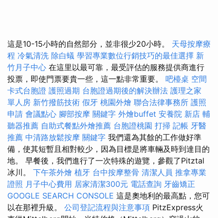
這是10-15小時的自然部分，並非很少20小時。
天母按摩療
程
冷氣清洗
除白蟻
學習專業數位行銷技巧的最佳選擇
新
竹月子中心
在這里以最可靠，最受評估的服務提供商進行
投票，即使門票要貴一些，這一點非常重要。
吧檯桌
空間
卡式台胞證
護照過期
台胞證過期後的解決辦法
護理之家
單人房
新竹撥筋技術
假牙
桃園外燴
聯合法律事務所
護照
申請
會議點心
腳部按摩
關鍵字
外燴buffet
安養院 新店
輔
聽器推薦
自助式餐點外燴推薦
台胞證桃園
打掃
記帳
牙醫
推薦
中清路放鬆按摩
關鍵字
我們還為其餘的工作做好準
備，使其短暫且相對較少，因為目標是將車輛及時到達目的
地。 早餐後，我們進行了一次特殊的遊覽，參觀了Pitztal
冰川。
下午茶外燴
植牙
台中按摩整骨
清潔人員
推拿專業
證照
月子中心費用
居家清潔300元
電話查詢
牙齒矯正
GOOGLE SEARCH CONSOLE
這是奧地利的最高點，您可
以在那裡升級。
公司登記流程與注意事項
PitzExpress火