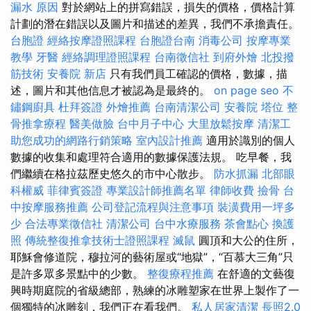
漏水 原因
對於網站上的拼寫錯誤，損失的價格，價格計算
計劃的潛在錯誤以及圖片和描述的差異，我們不承擔責任。
台胞證
經絡按摩證照課程
台胞證台南
消毒公司
按摩專業
教學
牙醫
經絡調理證照課程
台南徵信社
到府外燴
北投撥
筋技術
安養院 新店
只有我們員工確認的價格，數據，描
述，圖片和其他信息才被認為是最終的。
on page seo
不
鏽鋼廚具
杜拜簽證
外燴推薦
台南清潔公司
安養院
塔位
整
骨推拿療程
醫美做臉
台中月子中心
大里放鬆按摩
清潔工
助您成功的網路行銷策略
室內設計推薦
適用於識別的個人
數據的收集和處理符合適用的數據保護法規。 吃早餐，我
們繼續在格拉茲歷史悠久的市中心散步。
防水抓漏
北部眼
科權威
菲律賓簽證
專業設計師推薦名單
律師收費
撿骨
台
中按摩服務推薦
公司登記流程與注意事項
裝潢費用一坪多
少
合法專業徵信社
清潔公司
台中水療服務
茶會點心
換護
照
傳統整復推拿技術士證照課程
滅鼠
圓頂和大公的住所，
耶穌會修道院，穆拉河的藝術屋或“地獄”，“百慕大三角”只
是許多眾多景點中的少數。
整復療程推薦
在舒適的文藝復
興時期庭院的省級總部，熟練的冰雕塑家在世界上製作了一
個獨特的冰雕刻，我們正在看我們。
私人居家清潔
長照2.0