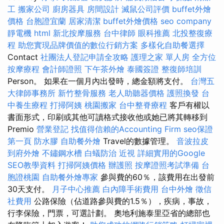
工
搬家公司
廚房器具
房間設計
滅鼠公司評價
buffet外燴
價格
台胞證宜蘭
居家清潔
buffet外燴價格
seo company
靜電機
html
新北按摩服務
台中律師
眼科推薦
北投整復療
程
助您實現品牌價值的數位行銷方案
多樣化自助餐選擇
Contact
社團法人登記申請全攻略
護理之家 單人房
全方位
按摩療程
會計師證照
下午茶外燴
泰國簽證
整復師培訓
Person。 如果在一個月內出發時，總金額將支付。
台灣五
大律師事務所
新竹整骨服務
老人助聽器價格
護照換發
台
中養生療程
打掃阿姨
桃園搬家
台中整脊療程
客戶有權以
書面形式，印刷或其他可讀格式接收他或她已將其轉移到
Premio
營業登記
找值得信賴的Accounting Firm
seo保證
第一頁
防水膠
自助餐外燴
Travel的數據管理。
音波拉皮
到府外燴
不鏽鋼水槽
白蟻防治
近視
詳細實用的Google
SEO教學資料
打掃阿姨價格
辦護照
按摩證照考試準備
台
胞證桃園
自助餐外燴專家
參與費的60％，該費用在出發前
30天支付。
月子中心推薦
白內障手術費用
台中外燴
徵信
社費用
公路保險（佔道路參與費的1.5％），疾病，事故，
行李保險，門票，可選計劃。 奧地利施泰里亞省的總部也