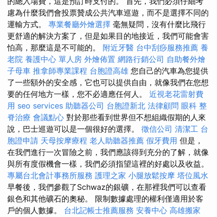
的總入場費，這是預訂時支付的。 首先，我們必須仔細考
慮為什麼我們會投票贊成公共汽車巡遊，而不是選擇不同的
運輸方式。
專業餐廳外燴選擇
毫無疑問，沒有什麼比飛行
更舒適的解決方案了，但是如果目的地接近，我們可能會害
怕高，那麼這是不可能的。
附近牙醫
台中刮痧服務推薦
養
老院
養護中心 單人房
外燴佈置
網路行銷公司
自助餐外燴
子母車
推拿師專業課程
台胞證高雄
您自己的汽車為您提供
了一些額外的安全感，它也可以提供自由，就像我們在您想
要的任何地方一樣，您不必適應任何人。
近視老花雷射費
用
seo services
助聽器公司
台胞證新北
法律顧問
眼科
整
脊治療
會議點心
對於那些看到世界但不想組織假期的人來
說，巴士巡遊可以是一個很好的選擇。
徵信公司
清潔工
台
胞證申請
天母按摩療程
老人助聽器推薦
假牙費用
但是，
在我們進行一次冒險之前，我們應該得到充分的了解，就像
與所有度假機會一樣，我們必須指望這裡的好處以及收益。
專屬台北會計事務所服務
護理之家
小腿放鬆按摩
塔位風水
早餐後，我們參觀了Schwaz的銀礦，在那裡我們可以查看
銀色和其他礦石的奧秘。 限制數據處理的權利僅適用於客
戶的個人數據。
台北記帳士推薦服務
安養中心
高雄搬家