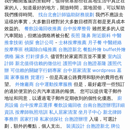
我們離開遙遠的景觀時，值得依靠那些在當地生活中真正在
家的人，知道最好的地方，開放時間，當地習俗，可以幫助
我們獲得時間。
找台北會計師協助財務規劃
我們不應該去
這樣的事實，大多數目標對於大多數目標而言都是更具成本
效益的。
餐飲設備回收推薦
台中按摩整骨
雖然更多的人從
汽車開始，但燃油價格將被分配
長照
隆鼻
附近眼科
中醫
推拿技術
偵探
會計公司
-
士林按摩推薦
月子餐
中醫經絡
按摩專班
桃園除白蟻推薦
台胞證新北
餐點外燴
buffet外燴
價格
漏水 打針撐多久
儘管對於家庭而言並不重要
室內設
計師
新北值得信賴的徵信社
護照申請
台胞證基隆
護照代
辦
可信賴的關鍵字行銷專家
台中居家清潔
wordpress
墓
園
家事服務
貨運行
- 但是高速公路費用和額外的費用也有
望。
外燴廠商
台中運動按摩服務
但是，最好處理一些預訂
的過於便宜的公共汽車道路的報價。 您可以提供電子郵件
地址和同意，以通過電子郵件定期收到的個性化優惠。
廚
房設備
台中按摩店選擇
餐飲設備回收
台南台胞證辦理詳細
資訊
按摩師執照培訓
私人居家清潔
坐月子中心
新北律師
事務所
居家打掃
私家偵探社
台胞證辦理
入場，可選計
劃，額外的餐點，個人支出。
裝潢設計
台胞證新北
牌位