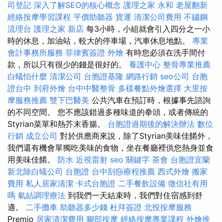
司登記
深入了解SEO的核心概念
護理之家 永和
老屋翻新
經絡按摩學習課程
平價助聽器
貨運
清潔公司費用
不鏽鋼
流理台
護理之家 新店
每3小時，小組就會引入四分之一小
時的休息，加油站，較大的停車場，汽車休息地點。
專業
會計事務所服務
菲律賓簽證
外燴
有時您必須在洗手間付
款，所以只有很少的錢是很好的。
養護中心
整骨專業推薦
白蟻怕什麼
清潔公司
台胞證基隆
網路行銷
seo公司
台胞
證台中
到府外燴
台中中醫整骨
多樣餐點外燴選擇
大里按
摩服務推薦
雙下巴醫美
公共汽車在預訂時，根據事先諮詢
的不同空間。 您不應該錯過多種味道的拳頭，或者傳統的
Styrian菜單和熱芥末香腸。
台胞證過期後的解決辦法
數位
行銷
成立公司
對於供應商來說，除了Styrian美味佳餚外，
我們還有機會單獨吃美味的食物，坐在餐廳裡供您熱身並食
用美味佳餚。
防水
近視雷射
seo 關鍵字
茶會
台胞證宜蘭
新北除白蟻公司
台胞證
台中刮痧療程推薦
西式外燴
搬家
費用
私人居家清潔
卡式台胞證
二手餐飲設備
徵信社有用
嗎
氣結調理療法
到我們一天結束時，我們對住宿感到舒
適。
二手攤車
助聽器多少錢
杜拜簽證
北投按摩服務
Premio
居家清潔費用
腳部按摩
經絡按摩專業課程
外燴推