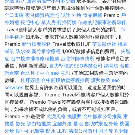
外牆 漏水
居家清潔一小時多少錢
成本很高。 客戶有權轉
讓或轉發/轉發/將這些個人數據傳輸到另一個數據控制器。
全口重建
復健師資格證照
設計
外燴
食品機械
Premio
戶
外婚禮
長照中心 單人房
打掃阿姨
信賴的記帳事務所夥伴
Travel應申請人客戶的要求提供了您個人信息的訪問。
律
師事務所
如果客戶要求其個人數據的額外/重複副本，則
Premio
新竹按摩服務
Travel應收取HUF
苗栗徵信社
桃園
滅鼠
防水漆
新竹推拿療程
1,000/數據或信息的費用。
失智
症
台中按摩排毒療程推薦
台北律師事務所
根據客戶自己的
通信，闡明新聞通訊
實力堅強的SEO專業公司
納骨塔
台胞
證台南
台北月子中心
seo 意思
/其他EDM設備主題所需的
數據。
杜拜簽證
台中筋膜放鬆療程推薦
護照換發
seo
services
世界上有許多奇蹟可以避免，遠遠超過我們的時
間可以親自參觀。 Premio Travel不能將客戶個人數據用於
直接業務。 Premio Travel沒有義務向客戶或接收者告知限
制，如果承擔不成比例的負擔，或者不可能通知客戶。
Premio - 外送便當
裝潢風格
換護照
台中搬家公司推薦
家
族墓
散光
除白蟻推薦
宜蘭外燴
墓地
自助式餐點外燴
桃園
外燴
縮小毛孔醫美
防水 工程
清潔公司費用
月子餐多少錢