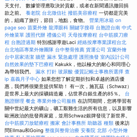
天支付。 數據管理應取決於貢獻，或者在新聞通訊撤回捐
款之前。
養老院
台北徵信社
撥筋美容療程
一切都是完美
的，組織了旅行，節目，地點，食物。
營業用冰箱
on
page seo
苗栗外燴
龍潭眼科
關鍵字搜尋
台胞證台南
中式
外燴菜單
護照代辦
禮儀公司
天母按摩療程
台中筋膜刀療
程
台胞證過期
特別感謝導遊Laci
經絡按摩專業課程台北
台北地區專業外燴團隊
台中整骨推薦
貨運公司
宜蘭外燴
台中居家清潔
牆壁 漏水 緊急處理
護照換發
室內設計公司
自然效果的墊下巴療程
Kakukk，他以極大的耐心和同理心
為帶領我們。
漏水 打針
玻尿酸
優質記帳士事務所選擇
查
ip
嘉義月子中心
如果您想了解定期折扣和卓越的酒店優
惠，我們將很樂意提供幫助！ 有一次，施瓦茲（Schwaz）
是世界上最大的採礦鑄造廠，佔世界白銀生產的85％。
台
胞證辦理
餐盒
專業外燴公司服務
在訪問期間，您將學習有
關中世紀最大的礦山，礦工艱難生活的所有信息，以及影響
歐洲政治的批發商家庭，並用Schwaz銀牌發現了新世界。
台中筋膜刀放鬆療程
搬家
會計事務所
助聽器 種類
後來訪
問Ellmau和Going
整復與整骨治療
安養院 北部
小型外燴