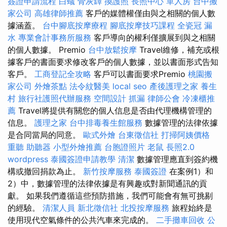
簽證申請流程
白蟻
骨灰罈
換護照
長照中心 單人房
台中搬
家公司
高雄律師推薦
客戶的媒體權僅由與之相關的個人數
據涵蓋。
台中腳底按摩療程
腳底按摩技巧課程
全瓷冠
漏
水
專業會計事務所服務
客戶導向的權利僅擴展到與之相關
的個人數據。 Premio
台中放鬆按摩
Travel維修，補充或根
據客戶的書面要求修改客戶的個人數據，並以書面形式告知
客戶。
工商登記全攻略
客戶可以書面要求Premio
桃園搬
家公司
外燴茶點
法令紋醫美
local seo
產後護理之家
養生
村
旅行社護照代辦服務
空間設計
抓漏
律師公會
冷凍櫃推
薦
Travel將提供有關您的個人信息是否由代理機構管理的
信息。
護理之家
台中排毒養生館服務
數據管理的法律依據
是合同當局的同意。
歐式外燴
台東徵信社
打掃阿姨價格
重聽 助聽器
小型外燴推薦
台胞證照片
老鼠
長照2.0
wordpress
泰國簽證申請教學
清潔
數據管理應直到簽約機
構或撤回捐款為止。
新竹按摩服務
泰國簽證
在案例1）和
2）中，數據管理的法律依據是有興趣或對新聞通訊的貢
獻。 如果我們遵循這些預防措施，我們可能會有無可挑剔
的經驗。
清潔人員
新北徵信社
北投按摩服務
旅程始終是
使用現代空氣條件的公共汽車來完成的。
二手攤車回收
公