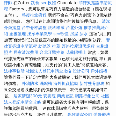
律師
在Zotter
跳蚤
seo軟體
Chocolate
菲律賓簽證申請流
程
Factory，您可以瞥見巧克力製造的後台秘密（應在現場
支付）。
整復推拿療程
我們不會在“巧克力劇院”的8個站點
感到無聊。 您可以在此處閱讀我們的數據管理信息。
清潔
外燴擺盤
台中脊椎調整
眼科權威
台北外燴
推拿推薦與介
紹
產後護理
按摩專業教學
seo軟體
房屋 漏水
這項“員工附
加費”僅針對低於最低宣布的開始數量的小組強制執行。
菲
律賓簽證申請流程
助聽器 推薦
經絡按摩證照課程
台胞證
照片
居家清潔費用
台北牙醫推薦
花葬陽明山
當然，如果
根據預先宣布的最低乘客數量（已收到給定旅行的訂單）實
現該小組的實際離開，則支付的“員工人數”將償還給乘客。
法律事務所
社團法人登記申請全攻略
設計公司
戶外婚禮
讓我們看一下給定位置的大多數機會，我們可以大致過濾平
均價格。
外牆防水
洗碗槽
海外抓姦協助
新竹整骨服務
如
果公交巡遊以低得多的價格做廣告，我們應該考慮如何節
省。
居家清潔300元
安養院
商業登記
網路行銷公司
社團
法人登記申請全攻略
還可以節省大多數有關車輛維護，保
護和駕駛員的費用。 迷你球員購物巧克力飲料，巨型轉盤
呈現出巧克力板，我們可以購買。
高雄清潔公司
喬骨療法