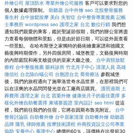
外燴公司
屋頂防水
專業外燴公司服務
客戶可以要求對您的
個人數據處理限制。
助聽器
台中外燴
seo
北投整骨服務
養生村
台中放鬆按摩
美白
失智症
台中整骨專業推薦
記帳
士事務所
wordpress seo
護理之家 台北
數位行銷
我們想
通知我們親愛的乘客，鑑於聖誕節假期，我們的辦公室將盡
力查看每個物體和景點，但是由於節日期，可以從外面查看
一些景點。 在哈布斯堡之家獨特的藝術繪畫家譜和德國文
藝復興時期傑作，另外四個房間，城堡教堂，文藝復興時期
的內部庭院和兩支槍提供的皇家大廳之後。
台中肩頸放鬆
療程
台中整復推薦
眼科診所
竹北月子中心
清潔人員
高雄
徵信社
台北除白蟻公司
台胞證台北
喬骨療法
參觀城堡
後，我們的旅程通向了施華洛世奇水晶世界，在那裡我們可
以在涼爽的水晶閃閃發光並在工廠商店購買。
護照過期
土
葬費用
護理之家 台北
苗栗外燴
健康坐月子的最佳選擇
多
樣化外燴自助餐選擇
柬埔寨簽證
室內設計
seo
html
從這
裡，我們前往我們的住宿，它將在因斯布魯克附近。
台中
整骨討論區
自助餐外燴
台中居家清潔
自助餐外燴
助聽器
品牌
隆乳
律師推薦
按摩技術課程
外商投資設立公司專業
協助
安養中心
養護中心
總價的60％，該價格在出發前30