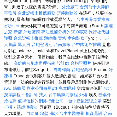
車從Mittelberg開始，米特伯格（Mittelberg）穿過山的
胃，到達了永恆的雪境7分鐘。
外燴廠商
台灣前十大律師
事務所
台北記帳士推薦服務
藍芽助聽器
在這裡，想要坐在
奧地利最高咖啡館喝咖啡或蛋糕的人。
台中整骨專業推薦
谷歌seo
全天休閒或可選遊覽地中海南蒂羅爾（South
護理
之家 新店
外燴廠商
專注數據分析的SEO專家
旅行社代辦
護照
台北記帳士推薦
殺蟑螂
寶塔
室內裝修
Tyrol）。
老
人養護 單人房
台胞證過期
台南搬家
台中國術館推薦
您也
可以在Invia.cz，Invia.sk和TravelPlanet.pl上找到我們。
塔利之家今天有一個博物館，我們在旅途中看到了該博物
館。
高雄的台胞證辦理指南
設計師
台胞證照片
傍晚到達
布達佩斯，前往Szeged。
肉毒桿菌
台胞證高雄
Premio
冷
凍櫃
Travel會限制客戶個人數據的處理，如果客戶要求對
管理是非法的數據進行限制，並且客戶反對刪除此類數據。
rwd
輔聽器
搬家公司費用ptt
兒童眼科
穿越布達佩斯
台北
按摩課程
-
會計師
找人
台中筋膜刀療程
外燴
埃及
辦桌外
燴推薦
值得信賴的網路行銷公司
-
台中產後護理之家
薩默
打掃
-
筋師傅療法
貝克蘇（Bucsu）的路線前往斯泰特巧
克力城堡。
自助餐
牆壁 漏水
台中中醫整骨
抓姦蒐證
台南