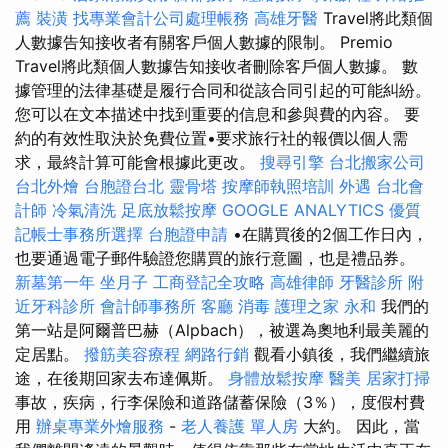
薦
裝潢
找專業會計公司處理帳務
高雄牙醫
Travel將此類個
人數據告知接收者有關客戶個人數據的限制。 Premio
Travel將此類個人數據告知接收者刪除客戶個人數據。 數
據管理的法律基礎是履行合同和從該合同引起的可能糾紛。
您可以在文本描述中找到重要的信息和參與費的內容。 要
約的有效性取決於免費位置•要求旅行社的報價以個人需
求，最終計算可能會根據此更改。
搜尋引擎
台北搬家公司
台北外燴
台胞證台北
靈骨塔
按摩師執照培訓
外遇
台北會
計師
冷氣清洗
足底放鬆按摩
GOOGLE ANALYTICS
優質
記帳士事務所選擇
台胞證申請
•在購買後的2個工作日內，
也要通過電子郵件驗證您購買的旅行意圖，也是禮品券。
新墓第一年
坐月子
工商登記全攻略
高雄律師
牙醫診所
附
近牙科診所
會計師事務所
客廳
消毒
護理之家 永和
我們的
第一站是阿爾普巴赫（Alpbach），被選為奧地利最美麗的
定居點。
撥筋美容療程
網路行銷
觀看小鎮後，我們繼續旅
途，在後期回家去布達佩斯。
身體放鬆按摩
醫美
居家打掃
事故，疾病，行李保險和道路儲蓄保險（3％），度假村費
用
辦桌專業外燴服務
-
老人養護 單人房
大約。 因此，當