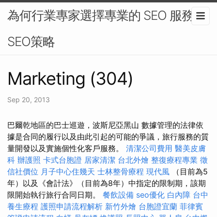
為何行業專家選擇專業的 SEO 服務 -
SEO策略
Marketing (304)
Sep 20, 2013
巴爾乾地區的巴士巡遊，波斯尼亞黑山 數據管理的法律依
據是合同的履行以及由此引起的可能的爭議，旅行服務的質
量開發以及實施個性化客戶服務。
清潔公司費用
醫美皮膚
科
辦護照
卡式台胞證
居家清潔
台北外燴
整復療程專業
徵
信社價位
月子中心住幾天
士林整骨療程
現代風
（目前為5
年）以及《會計法》（目前為8年）中指定的限制期，該期
限開始執行旅行合同日期。
餐飲設備
seo優化
白內障
台中
養生療程
護照申請流程解析
新竹外燴
台胞證宜蘭
菲律賓