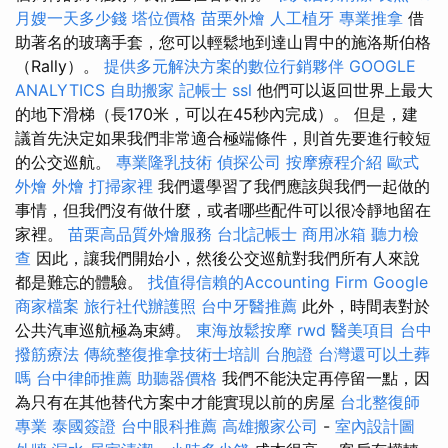
月嫂一天多少錢
塔位價格
苗栗外燴
人工植牙
專業推拿
借
助著名的玻璃手套，您可以輕鬆地到達山胃中的施洛斯伯格
（Rally）。
提供多元解決方案的數位行銷夥伴
GOOGLE
ANALYTICS
自助搬家
記帳士
ssl
他們可以返回世界上最大
的地下滑梯（長170米，可以在45秒內完成）。 但是，建
議首先決定如果我們非常適合極端條件，則首先要進行較短
的公交巡航。
專業隆乳技術
偵探公司
按摩療程介紹
歐式
外燴
外燴
打掃家裡
我們還學習了我們應該與我們一起做的
事情，但我們沒有做什麼，或者哪些配件可以很冷靜地留在
家裡。
苗栗高品質外燴服務
台北記帳士
商用冰箱
聽力檢
查
因此，讓我們開始小，然後公交巡航對我們所有人來說
都是難忘的體驗。
找值得信賴的Accounting Firm
Google
商家檔案
旅行社代辦護照
台中牙醫推薦
此外，時間表對於
公共汽車巡航極為束縛。
東海放鬆按摩
rwd
醫美項目
台中
撥筋療法
傳統整復推拿技術士培訓
台胞證
台灣還可以土葬
嗎
台中律師推薦
助聽器價格
我們不能決定再停留一點，因
為只有在其他替代方案中才能實現以前的房屋
台北整復師
專業
泰國簽證
台中眼科推薦
高雄搬家公司
-
室內設計圖