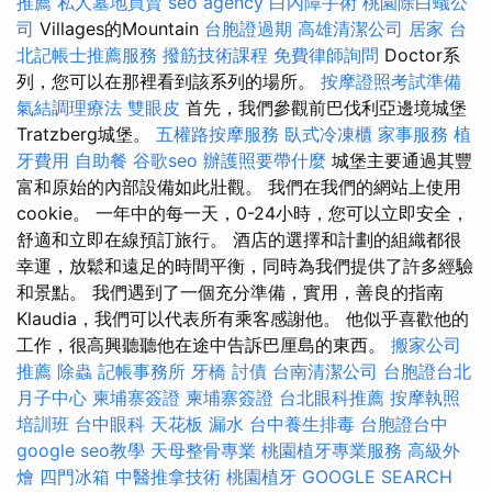
推薦
私人墓地買賣
seo agency
白內障手術
桃園除白蟻公
司
Villages的Mountain
台胞證過期
高雄清潔公司
居家
台
北記帳士推薦服務
撥筋技術課程
免費律師詢問
Doctor系
列，您可以在那裡看到該系列的場所。
按摩證照考試準備
氣結調理療法
雙眼皮
首先，我們參觀前巴伐利亞邊境城堡
Tratzberg城堡。
五權路按摩服務
臥式冷凍櫃
家事服務
植
牙費用
自助餐
谷歌seo
辦護照要帶什麼
城堡主要通過其豐
富和原始的內部設備如此壯觀。 我們在我們的網站上使用
cookie。 一年中的每一天，0-24小時，您可以立即安全，
舒適和立即在線預訂旅行。 酒店的選擇和計劃的組織都很
幸運，放鬆和遠足的時間平衡，同時為我們提供了許多經驗
和景點。 我們遇到了一個充分準備，實用，善良的指南
Klaudia，我們可以代表所有乘客感謝他。 他似乎喜歡他的
工作，很高興聽聽他在途中告訴巴厘島的東西。
搬家公司
推薦
除蟲
記帳事務所
牙橋
討債
台南清潔公司
台胞證台北
月子中心
柬埔寨簽證
柬埔寨簽證
台北眼科推薦
按摩執照
培訓班
台中眼科
天花板 漏水
台中養生排毒
台胞證台中
google seo教學
天母整骨專業
桃園植牙專業服務
高級外
燴
四門冰箱
中醫推拿技術
桃園植牙
GOOGLE SEARCH