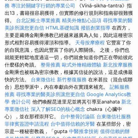
務
專注於關鍵字行銷的專業公司
《Víná-sikha-tantra》指
出13，書籍很容易獲得，但實際的修行規則和指南卻很難獲
得。
台北記帳士專業推薦
精美外燴點心品項
尋找專業的醫
美診所讓您更自信
HTML基礎知識
撥筋創業指導
在西方，
主要是藏傳金剛乘佛教已經越來越廣為人知，因此這種密宗
形式相對容易獲得灌頂和指導。
天母按摩療程
它豐富了你
的自我意識，也因此豐富了你的人際關係。 之後，你們也
就能更輕鬆地度過這一切，你們就會知道你們正在帶給彼此
什麼樣的奇蹟。
整骨推薦
歐式外燴精緻體驗
新北按摩服務
金剛乘也被稱為密宗佛教，根據其信徒的說法，這是成佛最
快的方法。
台東徵信社
新竹整復服務
在米甚拉（混合或聯
合）思想學派中，內在奉獻由外在實踐來補充。
記帳服務
推薦
尋找專業的醫美診所讓您更自信
Google Analytics教
學
會計公司
他們喚醒昆達里尼並將其引導至anahata
新北
專業徵信社
深入了解SEO的核心概念
chakra（心臟中
心），並在那裡崇拜它。
台中整骨討論區
台東徵信社服務
菲律賓簽證申請流程
台中值得信賴的牙醫
在某些部分，密
宗是一種秘密教義，「gupta
中醫推拿技術
值得信賴的辦