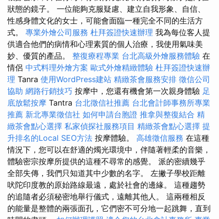
狀態的鏡子。 一位能夠克服疑慮、建立自我形象、自信、
性感身體文化的女士，可能會面臨一種完全不同的生活方
式。
專業外燴公司服務
杜拜簽證快速辦理
我為每位客人提
供適合他們的病情和心理素質的個人治療，我使用氣味美
妙、優質的產品。
整復療程專業
台北高級外燴服務體驗
在
情侶
中式料理外燴方案
歐式外燴精緻體驗
杜拜簽證快速辦
理
Tanra
使用WordPress建站
精緻茶會服務安排
徵信公司
協助
網路行銷技巧
按摩中，您還有機會第一次親身體驗
足
底放鬆按摩
Tantra
台北徵信社推薦
台北會計師事務所專業
推薦
新北專業徵信社
如何申請台胞證
推拿與整復結合
精
緻茶會點心選擇
私家偵探社服務項目
精緻茶會點心選擇
提
升排名的Local SEO方法
按摩體驗。
高雄徵信服務
在這種
情況下，您可以在舒適的燭光環境中，伴隨著輕柔的音樂，
體驗密宗按摩所提供的這種不尋常的感覺。 派的密續幾乎
全部失傳，我們只知道其中少數的名字。 左撇子學校距離
吠陀印度教的原始路線最遠，處於社會的邊緣。 這種趨勢
的追隨者必須秘密地舉行儀式，遠離其他人。 這兩種相反
的能量是整體的兩張面孔，它們密不可分地一起跳舞，直到