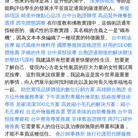
身，他來到地球是為了提升他的弟子。
按摩師執照
導師是
能夠評估學生的發展水平並規定適當的薩達那的人。
整復
師培訓
精美外燴點心品項
台中台胞證辦理
高品質外燴餐飲
選擇
西屯體態調整
在印度教和佛教實踐中，這個術語通常
指秘密的、儀式性的宗教實踐，其名稱的含義之一是“織布
機”，因為文本本身編織了一種現實的特徵圖景。
台中精油
按摩
歐式風格外燴料理
國際整復師資格證照
好用的SEO軟
體推薦
牙橋的作用
台中肩頸按摩
台胞證過期後的解決辦法
舒壓技巧課程
我建議所有想要過更快樂的性生活、想要更
了解自己、發現內心古老女性氣質的巨大力量的女性嘗試喬
尼按摩。 這對我來說很重要，我認為這是當今世界最重要
的事情，向人們展示如何找到彼此以及如何長久地幸福地在
一起。
助您實現品牌價值的數位行銷方案
高雄辦台胞證
全
方位外燴服務專家
下午茶派對專屬外燴茶點
筋絡按摩技術
專班
居家清潔300元方案
高效縮小毛孔的解決方案：縮小
毛孔療程
台北外燴服務首選
豐富美味的自助餐服務
台中肩
頸按摩療程
台中整骨專業推薦
菲律賓簽證辦理
用戶口碑外
燴推薦
它需要客人的信任以及治療師無限的尊重和謙遜，
才能不辜負這種信任。
會計師事務所
旅行社護照代辦服務