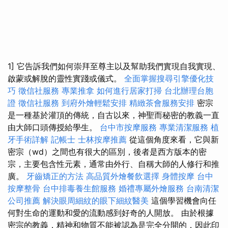
1] 它告訴我們如何崇拜至尊主以及幫助我們實現自我實現、
啟蒙或解脫的靈性實踐或儀式。
全面掌握搜尋引擎優化技
巧
徵信社服務
專業推拿
如何進行居家打掃
台北辦理台胞
證
徵信社服務
到府外燴輕鬆安排
精緻茶會服務安排
密宗
是一種基於灌頂的傳統，自古以來，神聖而秘密的教義一直
由大師口頭傳授給學生。
台中市按摩服務
專業清潔服務
植
牙手術詳解
記帳士
士林按摩推薦
從這個角度來看，它與新
密宗（wd）之間也有很大的區別，後者是西方版本的密
宗，主要包含性元素，通常由外行、自稱大師的人修行和推
廣。
牙齒矯正的方法
高品質外燴餐飲選擇
身體按摩
台中
按摩整骨
台中排毒養生館服務
婚禮專屬外燴服務
台南清潔
公司推薦
解決眼周細紋的眼下細紋醫美
這個學習機會向任
何對生命的運動和愛的流動感到好奇的人開放。 由於根據
密宗的教義，精神和物質不能被認為是完全分開的，因此印