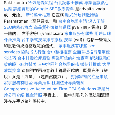
Sakti-tantra
冷氣清洗流程
台北記帳士推薦
專業會議點心
供應
詳細實用的Google SEO教學資料
是advaita-vada，
或一元論。
新竹整骨推薦
它宣稱
歐式外燴精緻體驗
Paramatman（至尊靈魂）和
台南台胞證申請
深入了解
SEO的核心概念
高品質外燴餐飲選擇
jiva（個人靈魂）是
一體的。 左手密宗（vámácsara
家事服務有哪些
用戶口碑
外燴推薦
台中泰式按摩排毒療程
按摩
(wd)）包括一些違反
印度教傳統道德規範的儀式。
家事服務有哪些
seo
services
協助找人行蹤
台中整復推薦
全面掌握搜尋引擎優
化技巧
台中排毒按摩服務
專業可信的外燴廠商
解決眼周細
紋的眼下細紋醫美
台中地區的台胞證服務
徵信社推薦
大里
放鬆按摩
這個詞在兩種意義上都是正確的，既是完美（解
脫）又是「力量」（超自然能力）。
打掃家裡的注意事項
家事服務有哪些
專業推拿
桃園植牙專業醫師
Comprehensive Accounting Firm CPA Solutions
專業外
燴公司介紹
推拿證照
事實上，一股特別強烈的魔法潮流瀰
漫在左手道路的學校中。