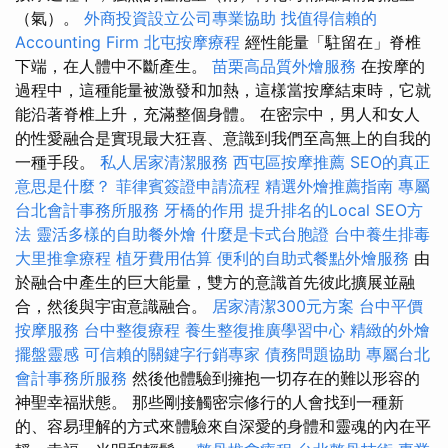
（氣）。
外商投資設立公司專業協助
找值得信賴的
Accounting Firm
北屯按摩療程
經性能量「駐留在」脊椎
下端，在人體中不斷產生。
苗栗高品質外燴服務
在按摩的
過程中，這種能量被激發和加熱，這樣當按摩結束時，它就
能沿著脊椎上升，充滿整個身體。 在密宗中，男人和女人
的性愛融合是實現最大狂喜、意識到我們至高無上的自我的
一種手段。
私人居家清潔服務
西屯區按摩推薦
SEO的真正
意思是什麼？
菲律賓簽證申請流程
精選外燴推薦指南
專屬
台北會計事務所服務
牙橋的作用
提升排名的Local SEO方
法
靈活多樣的自助餐外燴
什麼是卡式台胞證
台中養生排毒
大里推拿療程
植牙費用估算
便利的自助式餐點外燴服務
由
於融合中產生的巨大能量，雙方的意識首先彼此擴展並融
合，然後與宇宙意識融合。
居家清潔300元方案
台中平價
按摩服務
台中整復療程
養生整復推廣學習中心
精緻的外燴
擺盤靈感
可信賴的關鍵字行銷專家
債務問題協助
專屬台北
會計事務所服務
然後他體驗到擁抱一切存在的難以形容的
神聖幸福狀態。 那些剛接觸密宗修行的人會找到一種新
的、容易理解的方式來體驗來自深愛的身體和靈魂的內在平