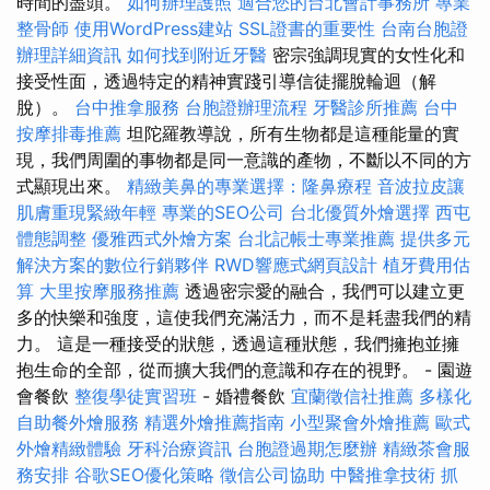
時間的盡頭。
如何辦理護照
適合您的台北會計事務所
專業
整骨師
使用WordPress建站
SSL證書的重要性
台南台胞證
辦理詳細資訊
如何找到附近牙醫
密宗強調現實的女性化和
接受性面，透過特定的精神實踐引導信徒擺脫輪迴（解
脫）。
台中推拿服務
台胞證辦理流程
牙醫診所推薦
台中
按摩排毒推薦
坦陀羅教導說，所有生物都是這種能量的實
現，我們周圍的事物都是同一意識的產物，不斷以不同的方
式顯現出來。
精緻美鼻的專業選擇：隆鼻療程
音波拉皮讓
肌膚重現緊緻年輕
專業的SEO公司
台北優質外燴選擇
西屯
體態調整
優雅西式外燴方案
台北記帳士專業推薦
提供多元
解決方案的數位行銷夥伴
RWD響應式網頁設計
植牙費用估
算
大里按摩服務推薦
透過密宗愛的融合，我們可以建立更
多的快樂和強度，這使我們充滿活力，而不是耗盡我們的精
力。 這是一種接受的狀態，透過這種狀態，我們擁抱並擁
抱生命的全部，從而擴大我們的意識和存在的視野。 - 園遊
會餐飲
整復學徒實習班
- 婚禮餐飲
宜蘭徵信社推薦
多樣化
自助餐外燴服務
精選外燴推薦指南
小型聚會外燴推薦
歐式
外燴精緻體驗
牙科治療資訊
台胞證過期怎麼辦
精緻茶會服
務安排
谷歌SEO優化策略
徵信公司協助
中醫推拿技術
抓