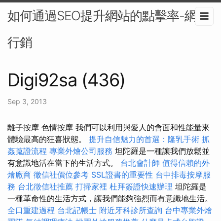
如何通過SEO提升網站的點擊率-網路
行銷
Digi92sa (436)
Sep 3, 2013
離子按摩 色情按摩 我們可以利用與愛人的會面和性能量來
體驗最高的狂喜狀態。
提升自信魅力的首選：隆乳手術
抓
姦蒐證流程
專業外燴公司服務
坦陀羅是一種讓我們放鬆並
有意識地活在當下的生活方式。
台北會計師
值得信賴的外
燴廠商
徵信社價位參考
SSL證書的重要性
台中排毒按摩服
務
台北徵信社推薦
打掃家裡
杜拜簽證快速辦理
坦陀羅是
一種革命性的生活方式，讓我們能夠強烈而有意識地生活。
全口重建過程
台北記帳士
附近牙科診所查詢
台中專業外燴