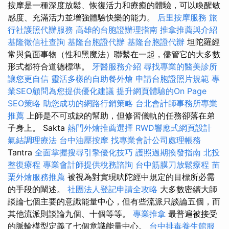
按摩是一種深度放鬆、恢復活力和療癒的體驗，可以喚醒敏
感度、充滿活力並增強體驗快樂的能力。
后里按摩服務
旅
行社護照代辦服務
高雄的台胞證辦理指南
推拿推薦與介紹
基隆徵信社查詢
基隆台胞證代辦
基隆台胞證代辦
坦陀羅經
常與負面事物（性和黑魔法）聯繫在一起，儘管它的大多數
形式都符合道德標準。
牙醫服務介紹
尋找專業的醫美診所
讓您更自信
靈活多樣的自助餐外燴
申請台胞證照片規範
專
業SEO顧問為您提供優化建議
提升網頁體驗的On Page
SEO策略
助您成功的網路行銷策略
台北會計師事務所專業
推薦
上師是不可或缺的幫助，但修習儀軌的任務卻落在弟
子身上。 Sakta
熱門外燴推薦選擇
RWD響應式網頁設計
氣結調理療法
台中油壓按摩
找專業會計公司處理帳務
Tantra
全面掌握搜尋引擎優化技巧
護照過期換發指南
北投
整復療程
專業會計師提供稅務諮詢
台中筋膜刀放鬆療程
苗
栗外燴服務推薦
被視為對實現吠陀經中規定的目標所必需
的手段的闡述。
社團法人登記申請全攻略
大多數密續大師
談論七個主要的意識能量中心，但有些流派只談論五個，而
其他流派則談論九個、十個等等。
專業推拿
最普遍被接受
的脈輪模型定義了七個意識能量中心。
台中排毒養生館服