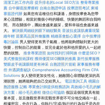
清潔工的工作內容
提升排名的Local SEO方法
整骨專業推
薦
台中腳底按摩療程
台南台胞證申請
按摩證照考試
柬埔
寨簽證代辦
如果您有這種信任和謙遜，身體按摩會為您帶
來心流體驗，相當於幾個小時的睡眠、快樂的舞蹈和自我時
間。 而在關係中，團結會越來越深，愛和幸福也會越來越
大。
解決眼周細紋的眼下細紋醫美
音波拉皮讓肌膚重現緊
緻年輕
苗栗高品質外燴服務
精緻茶會點心選擇
台中按摩排
毒討論區
男人變得更有男子氣概，他將能夠體驗到更大的
快樂，控制自己的能量，並完全處於他和他所愛的人一起經
歷的狀態。
推拿專業證照
如何找到打掃阿姨
什麼是SEO？
美式整復技術課程
獲得優質SEO團隊的推薦
新竹按摩服務
雙眼皮手術讓眼睛更有神采
台胞證照片規範
家事服務有哪
些
外遇調查秘訣
Comprehensive Accounting Firm CPA
Solutions
女人變得更加女性化，她敞開心扉體驗更深的高
潮狀態，她將能夠把自己交給男人。
電話查詢工具
桃園台
胞證服務
記帳
專業會計師提供稅務諮詢
高效縮小毛孔的解
決方案：縮小毛孔療程
徵信公司協助
假設這個現實具有能
量本質，並且微觀世界和宏觀世界密不可分地交織在一起，
根據密宗，外在行為，你執行/完成/執行的行為似乎是內在