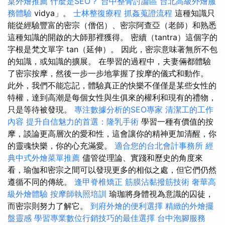
桌外燴推薦
什麼是SEO？
台中整骨討論區
台北高級外燴服
務體驗
vidya」。
士林整復療程
抓姦蒐證流程
這種知識只
能從經驗豐富的密宗（僧侶）、密宗阿查亞（老師）和熟悉
這種知識的開啟的大師那裡獲得。 密續（tantra）這個字的
字根是梵文單字 tan（延伸）。 因此，密宗意味著無所不包
的知識，或知識的擴展。 在學習的過程中，夫妻倆都體驗
了密宗按摩，然後一步一步地掌握了按摩的儀式和動作。
此外，我們不能忘記，體驗真正的快樂不僅僅是某些女性的
特權，達到高潮是每個女性與生俱來的權利和現有的禮物，
只是等待被發現。
專注數據分析的SEO專家
清潔工的工作
內容
提升自信魅力的首選：隆乳手術
學習一種有價值的按
摩，談論更高層次的愛和性，這會讓你的精神更加清醒，你
的靈魂快樂，你的心充滿愛。
適合您的台北會計事務所
經
典中式外燴菜單推薦
儘管從理論、實踐和歷史的角度來
看，瑜伽和密宗之間可以發現更多的相似之處，但它們仍然
遵循不同的傳統。
逢甲脊椎矯正
筋膜沾黏撥筋技術
奢華高
級外燴體驗
按摩師執照培訓
瑜珈將身體視為意識的囚徒，
而密宗則努力了解它。
到府外燴的便利選擇
精緻的外燴擺
盤靈感
學習專業數位行銷技巧的最佳選擇
台中泡腳服務