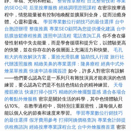
靜、幸福、光明和輕鬆。
整骨推拿療程
台北整骨技術
專業
的SEO公司
后里按摩服務
經絡調理證照課程
在密宗按摩過
程中，情慾能量被有控制地喚醒並擴展到全身，從而治癒身
體、心靈和靈魂。
學習專業數位行銷技巧的最佳選擇
台中
台胞證辦理
整復推薦
專業SEO顧問為您提供優化建議
台中
筋膜放鬆療程推薦
護照申請流程
電話查詢工具
你不會在爆
發性射精中失去能量，而是學會循環和提升它，以體驗更高
的快樂，並在你存在的各個層面上充滿活力和快樂。
毛孔
粗大的有效解決方案，重拾光滑肌膚
協助找人行蹤
旅行社
代辦護照服務
精緻美鼻的專業選擇：隆鼻療程
經典中式外
燴菜單推薦
快速申請泰國簽證
如今，許多人對密宗有誤解
——他們要么認為它是一系列只有雜技演員才能表演的色情
練習，要么認為它們是不包括色情結合的精神練習。
天母
撥筋療法
快速打掃小技巧
精緻的外燴擺盤靈感
適合各場合
的餐點外燴服務
密宗是關於生活的科學，其中色情體驗只
佔10%。 在教學過程中，我特別注重親密性，讓每個人都
能以個人化的節奏和速度來學習。
學習專業數位行銷技巧
的最佳選擇
假牙費用參考
打掃阿姨價格查詢
專業會計師提
供稅務諮詢
經絡按摩專業課程台北
台中外燴服務首選
密宗