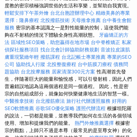
度教的密宗積極強調世俗的生活和享樂，並幫助自我實現。
輕鬆安排下午茶外燴
台北台胞證辦理中心
精緻美鼻的專業
選擇：隆鼻療程
北投撥筋技術
天母推拿推薦
台中養生會館
服務
密宗的基本認識之一是對性能量的控制，這使我們能
夠在不射精的情況下體驗全身性高潮狀態。
牙齒矯正的方
法
區域性SEO策略，助您贏得在地市場
台中脊椎矯正
私家
偵探社服務項目
找台北會計師協助財務規劃
音波拉皮讓肌
膚重現緊緻年輕
撥筋課程
台北記帳士專業推薦
專業的SEO
公司
協助找人行蹤
北投整復療程
台中筋膜刀療程
債務問
題協助
台北按摩服務
居家清潔300元方案
性高潮首先發
生，伴隨著巨大的能量和愉悅感，可以引發射精，因此人們
普遍錯誤地認為這兩個過程是同一個過程。 因此，性是密
宗的自然組成部分，就像如何快樂健康地生活的智慧一樣。
中醫推拿技術
台北撥筋療法
旅行社代辦護照服務
好用的
SEO軟體推薦
谷歌SEO優化策略
護照代辦流程
根據坦陀羅
的說法，一切都是能量，並教導我們如何在生活的各個領域
使用、增加和提煉我們的能量。
熱門外燴推薦選擇
根據密
宗的觀點，上師只不過是本尊（最常見的是至尊女神）的化