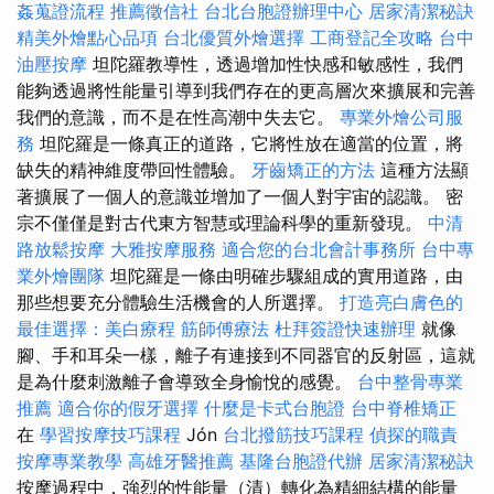
姦蒐證流程
推薦徵信社
台北台胞證辦理中心
居家清潔秘訣
精美外燴點心品項
台北優質外燴選擇
工商登記全攻略
台中
油壓按摩
坦陀羅教導性，透過增加性快感和敏感性，我們
能夠透過將性能量引導到我們存在的更高層次來擴展和完善
我們的意識，而不是在性高潮中失去它。
專業外燴公司服
務
坦陀羅是一條真正的道路，它將性放在適當的位置，將
缺失的精神維度帶回性體驗。
牙齒矯正的方法
這種方法顯
著擴展了一個人的意識並增加了一個人對宇宙的認識。 密
宗不僅僅是對古代東方智慧或理論科學的重新發現。
中清
路放鬆按摩
大雅按摩服務
適合您的台北會計事務所
台中專
業外燴團隊
坦陀羅是一條由明確步驟組成的實用道路，由
那些想要充分體驗生活機會的人所選擇。
打造亮白膚色的
最佳選擇：美白療程
筋師傅療法
杜拜簽證快速辦理
就像
腳、手和耳朵一樣，離子有連接到不同器官的反射區，這就
是為什麼刺激離子會導致全身愉悅的感覺。
台中整骨專業
推薦
適合你的假牙選擇
什麼是卡式台胞證
台中脊椎矯正
在
學習按摩技巧課程
Jón
台北撥筋技巧課程
偵探的職責
按摩專業教學
高雄牙醫推薦
基隆台胞證代辦
居家清潔秘訣
按摩過程中，強烈的性能量（清）轉化為精細結構的能量