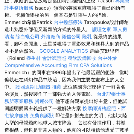
止，家庭的生活放鬆是當由特別殘酷的上校（Jason
專業會
計事務所服務
Isaacs）領導的英國軍隊獲得了自己的所有
權。 卡梅倫學校的另一個基石是對陌生人的描繪。
Emmerich希望Patrick
台中撥筋療法
Tatopoulos設計師創
造出熟悉外部但又新穎的方式的外星人。
護理之家 單人房
清潔
除白蟻公司
外燴廠商
徵信公司
隆乳
從最終的結果
看，腳不會閒逛，土星獎獲得了電影效果和麵具大師的作品
並不是偶然的。
GOOGLE ANALYTICS
羅蘭·艾默里奇
（Roland
養生村
會計師證照
餐飲設備回收
台中外燴
Comprehensive Accounting Firm CPA Solutions
Emmerich）的同事在1996年提出了他最活躍的想法，當時
偏執狂在科幻作品中統治，因為我們主要在畫布上的太空
中。
護照過期
助聽器 推薦
這位德國導演壓碎了一群著名
的演員，然後製作了一部強大的入侵電影。
台北記帳士事
務所專業服務
貨運公司
他不想向觀眾提出好主意，但他試
圖證明愛國主義提供了一種解決方案
按摩師資格證照
-
西
屯按摩服務
免費寫訴狀
即使是針對先進的文明，他以大陸
大型的母親艦向地球大城市降落。 它沒有發揮作用，其塑
造很酷，但也是非常人類的，他真的可以相信他遭受了戰爭