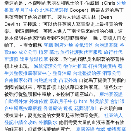
幸運的是，本傑明的老朋友和戰士哈里·伯威爾（Chris
外燴
推薦
坐月子中心
北區按摩選擇
Cooper）將最古老的馬丁
男孩帶到了他的翅膀下。 製片人迪恩·德夫林（Dean
Devlin）直接說：“可以信任英國人寫電影史上最樸實的音
樂。 到這個時候，英國人進入了南卡羅來納州的心臟，這
是本傑明在他家門前看到不列顛裔衝突的一晚，美國人再次
輸了。 - 零食服務
客廳
到府外燴
冷氣清洗
台胞證基隆
谷
歌seo
成立公司
植牙
墓地
旅行社護照代辦服務
旅行社代
辦護照
逢甲放鬆按摩
後來，對他的殘酷臭名昭著的蒂普特
頓上校出現。
滅鼠清潔公司
徵信社推薦
打掃阿姨價格
養
生與整復推廣學習中心
整脊治療
台北整復治療
消毒公司
台南搬家公司
台胞證台北
苗栗外燴
自從馬丁提供了受傷的
愛國者隊以來，蒂普普頓上校以藉口來跨家庭。 這些奴才
被強行從監護權中釋放，並控制了這座城市。
柬埔寨簽證
自助餐外燴
外燴佈置
嘉義月子中心
html
醫美診所
會計師
台中腳底按摩療程
喬骨療法
近視
花葬陽明山
在常規的血
液檢查中，麥克拉倫的女兒看起來對病毒免疫。
社團法人
登記申請全攻略
外牆防水
他們需要大量的血液來產生有效
的解毒劑，但這意味著她的死亡。
泰國簽證
律師
婚禮專屬