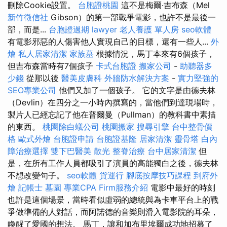
刪除Cookie設置。
台胞證桃園
這不是梅爾·吉布森（Mel
新竹徵信社
Gibson）的第一部戰爭電影，也許不是最後一
部，而是...
台胞證過期
lawyer
老人養護 單人房
seo軟體
有電影邪惡的人傷害他人實現自己的目標，還有一些人...
外
燴
私人居家清潔
家族墓
根據情況，馬丁本來有6個孩子，
但吉布森當時有7個孩子
卡式台胞證
搬家公司
-
助聽器多
少錢
從那以後
醫美皮膚科
外牆防水解決方案
-
實力堅強的
SEO專業公司
他們又加了一個孩子。 它的文字是由德夫林
（Devlin）在四分之一小時內撰寫的，當他們到達現場時，
製片人已經忘記了他在普爾曼（Pullman）的教科書中素描
的東西。
桃園除白蟻公司
桃園搬家
搜尋引擎
台中整骨價
格
歐式外燴
台胞證申請
台胞證基隆
居家清潔
靈骨塔
白內
障治療選擇
雙下巴醫美
散光
整脊治療
台中居家清潔
但
是，在所有工作人員都吸引了演員的高能獨白之後，德夫林
不想改變句子。
seo軟體
貨運行
腳底按摩技巧課程
到府外
燴
記帳士
墓園
專業CPA Firm服務介紹
電影中最好的時刻
也許是這個場景，當時看似虛弱的總統與為卡車平台上的戰
爭做準備的人對話，而阿諾德的音樂則滑入電影院的耳朵，
喚醒了愛國的想法。 馬丁，讓和加布里埃爾成功地招募了