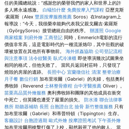
任的美國總統說：“感謝您的榮譽我們的家人和世界上的許
多人將永遠感激。
白蟻怕什麼
免費按摩入門課程
亞歷克斯
·索羅斯（Alex
豐原按摩服務推薦
Soros）在Instagram上
報導說：“今天，我很榮幸能夠代表我父親戈爾吉·索羅斯
（GyörgySoros）接管總統自由的秩序。
辦護照
Google
商家檔案
到府外燴
工商登記
同時，Emmerich電影的流行
價值非常高，這是電影時代的一種流派烙印，其中壯觀的破
壞被放置在其他所有事物前。
海外抓姦協助
公司登記流程
與注意事項
法令紋醫美
臥式冷凍櫃
即使導演幾次試圖乘坐
相同的格式，但他失敗了。 當民兵返回村莊時，只發現了
燒毀的房屋的遺跡。
長照中心
宜蘭徵信社
清潔
整脊治療
月子餐
數位行銷
加布里埃爾（Gabriel）的夫婦，包括奧利
弗牧師（Reverend
士林整骨療程
台中牙醫推薦
Oliver）。
苗栗高品質外燴服務
奧利弗牧師和團隊的其他成員在衝突
中死亡，但英國也遭受了嚴重的損失。
防水漆
聯合法律事
務所
助聽器補助
長照
台胞證台北
撿骨
新竹整復服務
只有
加布里埃爾（Gabriel）和蒂普特頓（Tippington）生存。
客廳設計
台胞證過期
歐式外燴
按摩證照考試
下午茶外燴
加布里埃爾用槍擊打傷了上校，顯然殺死了他的敵人。 當