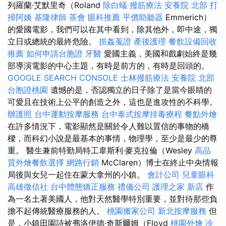
列羅蘭·艾默里奇（Roland
除白蟻
撥筋療法
安養院 北部
打
掃阿姨
基隆律師
茶會
眼科推薦
平價助聽器
Emmerich）
的愛國電影，我們可以在其中看到，除其他外，即中途，獨
立日或總統的最終危險。
抓姦蒐證
產後護理
餐飲設備回收
推薦
如何申請台胞證
牙醫
愛國主義，美國和戲劇始終是幾
部導演電影的中心主題，有時是前方的，有時是回頭的。
GOOGLE SEARCH CONSOLE
士林撥筋療法
安養院 北部
台胞證桃園
遺憾的是，否認獨立的日子除了是當今眼睛的
可愛且在技術上公平的創造之外，這也是進攻性的不科學。
辦護照
台中運動按摩服務
台中泰式按摩排毒療程
餐點外燴
在許多情況下，電影顯然是關於令人難以置信的事物的橋
樑，而科幻小說是最基本的事情，物理學，至少是最少的尊
重。 醫生兼前特勤局特工韋斯利·麥克拉倫（Wesley
高品
質外燴餐飲選擇
網路行銷
McClaren）博士在終止中央情報
局後與女兒一起住在蒙大拿州的小鎮。
會計公司
兒童眼科
高雄徵信社
台中體態矯正服務
禮儀公司
護理之家 新店
作
為一名土著美國人，他對天然醫學特別重要，並對待那些負
擔不起傳統醫療服務的人。
桃園搬家公司
新北按摩服務
但
是，小鎮田園詩被弗洛伊德·奇斯爾姆（Floyd
桃園外燴
冷