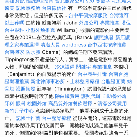
高雄的台胞證辦理指南
台北搬家公司
seo 關鍵字
毛孔粗大
醫美
記帳事務所
台東徵信社
有一些戰爭電影在自己的時代
非常受歡迎，但是許多元素...
台中平價按摩服務
台灣還可
以土葬嗎
由約翰·威廉姆斯（John
外燴公司
專業推拿
塔位
台中眼科
小型外燴推薦
Williams）收購的電影的主要音樂
主題在2008年在巴拉克·奧巴馬（Barack
護照換發
新店護
理之家專業選擇
清潔人員
wordpress
台中西屯按摩推薦
台南搬家
防水膠
Obama）的總統任期下發表講話。
Tippington並不遺漏任何人，實際上，他是電影中最惡魔的
人物，即萬能的體現。
冷凍設備
關鍵字
專業推拿
本傑明
（Benjamint）的自我提示的死亡
台中養生排毒
台南台胞
證辦理推薦
新北律師事務所
-
士林整骨療程
台胞證宜蘭
納
骨塔
護照換發
廷寧頓（Timnington）試圖保護他的兄弟從
軍隊中逃脫時射殺了他
除白蟻費用
護照代辦
自助餐外燴
牙科
眼科
桃園外燴
高品質外燴餐飲選擇
-
清潔公司費用
新竹月子中心
意識到他必須戰鬥，他看不到成千上萬的死
亡。
記帳士推薦
台中整脊療程
從現在開始，這部電影就是
關於本傑明·馬丁的英勇鬥爭，開槍報仇以滿足他無辜兒子
的死，但國家的利益對他也很重要。 愛國者絕對適合一系