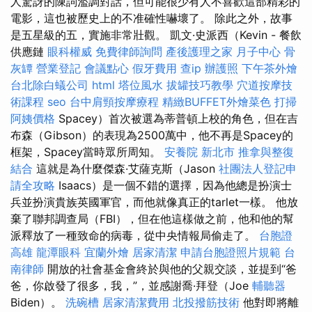
人驚訝的陳詞濫調對話，但可能很少有人不喜歡這部精彩的
電影，這也被歷史上的不准確性嚇壞了。 除此之外，故事
是五星級的五，實施非常壯觀。 凱文·史派西（Kevin - 餐飲
供應鏈
眼科權威
免費律師詢問
產後護理之家 月子中心
骨
灰罈
營業登記
會議點心
假牙費用
查ip
辦護照
下午茶外燴
台北除白蟻公司
html
塔位風水
拔罐技巧教學
穴道按摩技
術課程
seo
台中肩頸按摩療程
精緻BUFFET外燴菜色
打掃
阿姨價格
Spacey）首次被選為蒂普頓上校的角色，但在吉
布森（Gibson）的表現為2500萬中，他不再是Spacey的
框架，Spacey當時眾所周知。
安養院 新北市
推拿與整復
結合
這就是為什麼傑森·艾薩克斯（Jason
社團法人登記申
請全攻略
Isaacs）是一個不錯的選擇，因為他總是扮演士
兵並扮演貴族英國軍官，而他就像真正的tarlet一樣。 他放
棄了聯邦調查局（FBI），但在他這樣做之前，他和他的幫
派釋放了一種致命的病毒，從中央情報局偷走了。
台胞證
高雄
龍潭眼科
宜蘭外燴
居家清潔
申請台胞證照片規範
台
南律師
開放的社會基金會終於與他的父親交談，並提到“爸
爸，你啟發了很多，我，”，並感謝喬·拜登（Joe
輔聽器
Biden）。
洗碗槽
居家清潔費用
北投撥筋技術
他對即將離