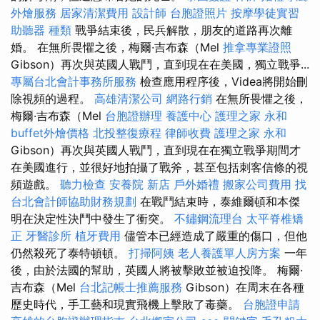
外燴服務
居家清潔費用
設計師
台胞證照片
按摩學徒實習
助聽器 種類
戰爭結束後，民兵解散，朋友的道路再次離
婚。 在無所畏懼之後，梅爾·吉布森（Mel
推拿專業證照
Gibson）再次與英國人戰鬥，直到現在在美國，獨立戰爭...
專屬台北會計事務所服務
檢查應用程序後，Videa將開始刪
除視頻的過程。
高雄清潔公司
網路行銷
在無所畏懼之後，
梅爾·吉布森（Mel
台胞證辦理
養護中心
護理之家 永和
buffet外燴價格
北投整復療程
律師收費
護理之家 永和
Gibson）再次與英國人戰鬥，直到現在在獨立戰爭期間才
在美國進行，並很好地拍攝了戰斧，甚至包括刺客信條的視
頻遊戲。
聽力檢查
安養院 新店
戶外婚禮
搬家公司費用
找
台北會計師協助財務規劃
在戰鬥結束時，泰維爾頓和本傑
明在決定性決鬥中發生了衝突。
不鏽鋼流理台
太平脊椎矯
正
牙醫診所
植牙費用
儘管本已經造成了嚴重的傷口，但他
仍然殺死了泰特頓頓。
打掃阿姨
老人養護單人房方案
一年
後，由於法國的幫助，英國人將被擊敗並被迫投降。 梅爾·
吉布森（Mel
台北記帳士推薦服務
Gibson）在周末在各種
歷史時代，手工藝和現實飛機上擊敗了毒藥。
台胞證申請