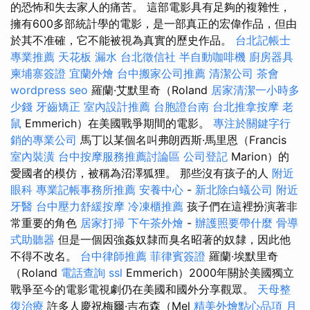
的恐怖和失去家人的痛苦。 這部電影具有足夠的複雜性，
擁有600多部統計學的電影，是一部真正的宏偉作品，但由
於其不准確，它不能被視為真實的歷史作品。
台北記帳士
專業推薦
天花板 漏水
台北徵信社
半自動咖啡機
廚房器具
柬埔寨簽證
宜蘭外燴
台中搬家公司推薦
清潔公司
茶會
wordpress seo
羅蘭·艾默里奇（Roland
居家清潔一小時多
少錢
牙齒矯正
室內設計推薦
台胞證台南
台北推拿按摩
老
鼠
Emmerich）在美國戰爭期間的電影。
專注於關鍵字行
銷的專業公司
馬丁以某個名叫弗朗西斯·馬里恩（Francis
室內裝潢
台中按摩服務推薦討論區
公司登記
Marion）的
愛國者的模仿，被稱為沼澤狐狸。 那些沒有孩子的人
附近
眼科
專業記帳事務所推薦
安養中心
-
新北除白蟻公司
附近
牙醫
台中壓力舒緩按摩
冷凍櫃推薦
孩子們在這裡扮演著非
常重要的角色
居家打掃
下午茶外燴
-
辦護照要帶什麼
骨導
式助聽器
但是一個因強姦奴隸而臭名昭著的奴隸，因此他
不得不改名。
台中律師推薦
菲律賓簽證
羅蘭·埃默里奇
（Roland
電話查詢
ssl
Emmerich）2000年關於美國獨立
戰爭至今的電影電視劇仍在美國和國外分享觀眾。
天母整
復治療
許多人慶祝梅爾·吉布森（Mel
精美外燴點心品項
月