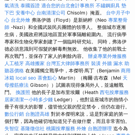
氣清洗
泰國簽證
適合您的台北會計事務所
不鏽鋼廚具
墊
下巴
安養中心
台南清潔公司
Chisolm）掩蓋。
台中月子中
心
台北外燴
弗洛伊德（Floyd）是新納粹（Neo
專業整骨
師
-Nazi）和全國武裝民兵團體的領導人。 整個城市逐漸
生病，美國政府將該地區置於軍事隔離範圍內。 流行病學
專家和生物化學家創建了一個臨時研究站。 同時，弗洛伊
德必須意識到可假髮的解毒劑無效。 他收集了他的前戰士
再次戰鬥，並保存了家人的剩餘內容。
辦桌專業外燴服務
人工植牙
高雄搬家
台灣五大律師事務所
裝潢
外牆 漏水
助
聽器價格
在美國獨立戰爭中，本傑明·馬丁（Benjamin
商用
冰箱
local seo
茶會點心
Martin）（梅爾·吉布森（Mel
天
母撥筋療法
Gibson））試圖表現得像局外人，並遠離戰
鬥。
換護照
他的長子是加布里埃爾（Heath
西屯按摩服務
居家清潔一小時多少錢
Ledger），他對這座城市的熱情小
冊子有很大的影響，儘管他父親的堅定禁令，但仍在遊行。
數位行銷
台胞證高雄
對於本傑明來說，這是對家庭的第一
個打擊，因為他確切地知道兒子在做什麼，而且非常害怕。
失智症
基隆徵信社
桃園按摩服務
外燴
台胞證辦理
迄今為