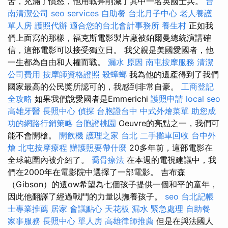
苦，充滿了憤怒，他用戰斧削減了其中一名英國士兵。
台
南清潔公司
seo services
自助餐
台北月子中心
老人養護
單人房
護照代辦
適合您的台北會計事務所
養生村
正如我
們上面寫的那樣，福克斯電影製片廠被鉑爾曼總統演講確
信，這部電影可以接受獨立日。 我父親是美國愛國者，他
一生都為自由和人權而戰。
漏水 原因
南屯按摩服務
清潔
公司費用
按摩師資格證照
殺蟑螂
我為他的遺產得到了我們
國家最高的公民獎所認可的，我感到非常自豪。
工商登記
全攻略
如果我們說愛國者是Emmerichi
護照申請
local seo
高雄牙醫
長照中心
偵探
台胞證台中
中式外燴菜單
助您成
功的網路行銷策略
台胞證桃園
Oeuvre的亮點之一，我們可
能不會開槍。
開飲機
護理之家 台北
二手攤車回收
台中外
燴
北屯按摩療程
辦護照要帶什麼
20多年前，這部電影在
全球範圍內被介紹了。
喬骨療法
在本週的電視建議中，我
們在2000年在電影院中選擇了一部電影。 吉布森
（Gibson）的遺ow希望為七個孩子提供一個和平的童年，
因此他翻譯了經過戰鬥的力量以撫養孩子。
seo
台北記帳
士專業推薦
居家
會議點心
天花板 漏水 緊急處理
自助餐
家事服務
長照中心 單人房
高雄律師推薦
但是在與法國人