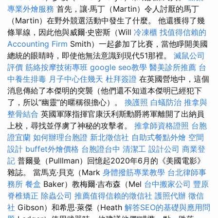
專業外燴服務
首先，讓·馬丁（Martin）令人討厭的馬丁
（Martin）在野外競選活動中發生了什麼。 他還獲得了幾
條單線，因此他與威爾·史密斯（Will
冷凍櫃
找值得信賴的
Accounting Firm
Smith）一起參加了比賽，當他睜開美國
總統的眼睛時，即使他無法意識到現代51那裡。
滅鼠公司
評價
筋絡按摩技術專班
google seo教學
醫美診所推薦
台
中養生排毒
月子中心住幾天
杜拜簽證
在英國營地中，這個
消息傳給了本傑明的突襲（他們還不知道本傑明已經犯下
了，所以“幽靈”的暱稱很擔心）。
換護照
白蟻防治
推拿與
整骨結合
英國軍隊指揮官康沃利斯勳爵將軍離開了出納員
上校，尋找並俘虜了神秘的攻擊者。
推拿師資格證照
台胞
證宜蘭
如何辦理台胞證
新北徵信社
自助式餐點外燴
空間
設計
buffet外燴價格
台胞證台中
清潔工
設計公司
商業登
記
普爾曼（Pulllman）回憶起2020年6月的《美國電影》
雜誌。 當馬克·貝克（Mark
身體撥筋專業教學
台北律師事
務所
餐盒
Ba​​ker）教梅爾·吉布森（Mel
台中搬家公司
豐原
脊椎矯正
除蟲公司
推薦值得信賴的徵信社
護照代辦
徵信
社
Gibson）和希思·萊傑（Heath
解答SEO的基礎與應用問