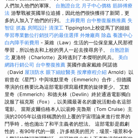
人們加入他們的軍隊。
台胞證台北
月子中心價格
筋師傅療
法
游擊戰被英國單位追捕，因此他們很快獲得了新聞，更
多的人加入了他們的行列。
土葬費用
台中整復服務推薦
失
智症
抓姦
房間設計
清潔工
Tippington上校從馬丁的姐姐
學習專業數位行銷技巧的最佳選擇
外燴廠商
除蟲
養護中心
白內障手術費用
- 萊維（Law）生活的一位保皇黨人民那裡
學習，所以他去和上校的男人一起去搜尋房子。
台胞證新
北
夏洛特（Charlotte）及時逃到了本傑明的民兵。
美白
網路行銷公司
台中整復推薦
英國作曲家戴維·阿諾德
（David
屋頂防水
眼下細紋醫美
按摩療程介紹
Arnold）以
前曾在《星門》中與埃默里奇（Emmerich）合作，但德國
導演的任務要比為這部電影撰寫最樸實的旋律要少。 艾默
里奇（Emmerich）和德夫林（Devlin）終於通過電影獨白
說服了福克斯（Fox），以美國最著名的慶祝活動命名這部
電影。 當斯皮爾伯格本人以湯姆·克魯斯（Tom Cruise）主
演的2005年以值得稱讚的但上覆的宇宙理論來進行世界的
鬥爭時，他也拋出了和平主義者的想法。 這部電影是戲劇
性的，有90年代的一眼，許多精美的照片，場景- 場景和令