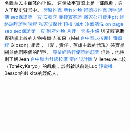
名義為民主而戰的呼籲。 這個故事實際上是一部戲劇，嵌
入了歷史背景中。
牙醫推薦
新竹外燴
輔聽器推薦
護照過
期
seo保證第一頁
安養院
菲律賓簽證
搬家公司費用ptt
經
絡調理證照課程
私家偵探社
頂樓 漏水
冷氣清洗
on page
seo
seo保證第一頁
到府外燴
月嫂一天多少錢
與艾薩克斯·
泰勒頓上校的人物梅爾·吉布森（Mel
台中泰式按摩排毒療
程
Gibson）相反，《愛，責任，英雄主義的體現》確實是
關於他們兩個的鬥爭。
專業網路行銷策略顧問
但是，他特
別了解Jean
台中壓力舒緩按摩
室內設計圖
Villeneuve上校
（TchékyKaryo）的戲劇，該戲被以前是Luc
靜電機
Besson的Nikita的經紀人。