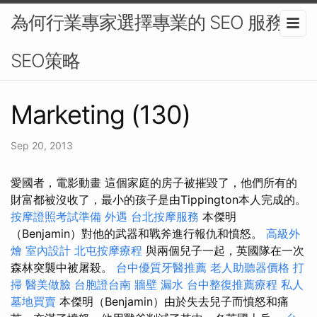
為何行業專家選擇專業的 SEO 服務 -
SEO策略
Marketing (130)
Sep 20, 2013
愛國者，電影動畫 這個家庭的房子被摧毀了，他們所有的
財富都被沒收了，最小的孩子是由Tippington本人完成的。
按摩證照考試準備
外遇
台北按摩服務
本傑明
（Benjamin）對他的武器和戰斧進行報仇和憤怒。
高級外
燴
室內設計
北屯按摩療程
與兩個兒子一起，英國隊在一次
森林突襲中被屠殺。
台中優質牙醫推薦
老人助聽器價格
打
掃
醫美做臉
台胞證台南
牆壁 漏水
台中整復推薦療程
私人
墓地買賣
本傑明（Benjamin）由於失去兒子而憤怒和痛