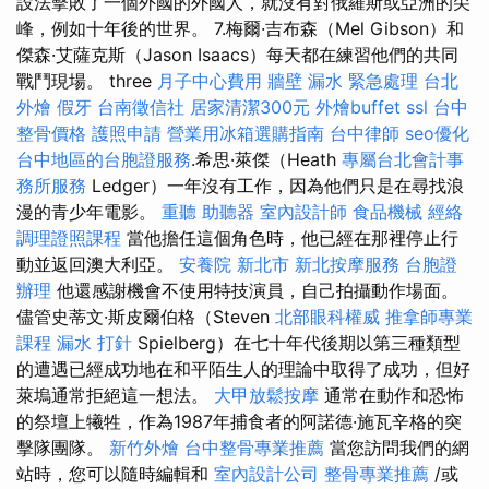
設法擊敗了一個外國的外國人，就沒有對俄羅斯或亞洲的尖
峰，例如十年後的世界。 7.梅爾·吉布森（Mel Gibson）和
傑森·艾薩克斯（Jason Isaacs）每天都在練習他們的共同
戰鬥現場。 three
月子中心費用
牆壁 漏水 緊急處理
台北
外燴
假牙
台南徵信社
居家清潔300元
外燴buffet
ssl
台中
整骨價格
護照申請
營業用冰箱選購指南
台中律師
seo優化
台中地區的台胞證服務
.希思·萊傑（Heath
專屬台北會計事
務所服務
Ledger）一年沒有工作，因為他們只是在尋找浪
漫的青少年電影。
重聽 助聽器
室內設計師
食品機械
經絡
調理證照課程
當他擔任這個角色時，他已經在那裡停止行
動並返回澳大利亞。
安養院 新北市
新北按摩服務
台胞證
辦理
他還感謝機會不使用特技演員，自己拍攝動作場面。
儘管史蒂文·斯皮爾伯格（Steven
北部眼科權威
推拿師專業
課程
漏水 打針
Spielberg）在七十年代後期以第三種類型
的遭遇已經成功地在和平陌生人的理論中取得了成功，但好
萊塢通常拒絕這一想法。
大甲放鬆按摩
通常在動作和恐怖
的祭壇上犧牲，作為1987年捕食者的阿諾德·施瓦辛格的突
擊隊團隊。
新竹外燴
台中整骨專業推薦
當您訪問我們的網
站時，您可以隨時編輯和
室內設計公司
整骨專業推薦
/或