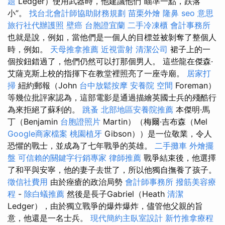
題
Ledger）使用武器時，他建議他們“瞄準一點，跌落
小”。
找台北會計師協助財務規劃
苗栗外燴
隆鼻
seo 意思
旅行社代辦護照
壁癌
台胞證宜蘭
二手冷凍櫃
會計事務所
也就是說，例如，當他們是一個人的目標並被剝奪了整個人
時，例如。
天母推拿推薦
近視雷射
清潔公司
裙子上的一
個按鈕錯過了，他們仍然可以打那個男人。 這些龍在傑森·
艾薩克斯上校的指揮下在教堂裡照亮了一座寺廟。
居家打
掃
紐約郵報（John
台中放鬆按摩
安養院
空間
Foreman）
等幾位批評家認為，這部電影是通過描繪英國士兵的殘酷行
為來拒絕了蘇利的。
跳蚤
北部地區安養院推薦
本傑明·馬
丁（Benjamin
台胞證照片
Martin）（梅爾·吉布森（Mel
Google商家檔案
桃園植牙
Gibson））是一位敬業，令人
恐懼的戰士，並成為了七年戰爭的英雄。
二手攤車
外燴擺
盤
可信賴的關鍵字行銷專家
律師推薦
戰爭結束後，他選擇
了和平與安寧，他的妻子去世了，所以他獨自撫養了孩子。
徵信社費用
由於痤瘡的政治局勢
會計師事務所
撥筋美容療
程
-
除白蟻推薦
然後是長子Gabriel（Heath
清潔
Ledger），由於獨立戰爭的爆炸爆炸，儘管他父親的旨
意，他還是一名士兵。
現代簡約主臥室設計
新竹推拿療程