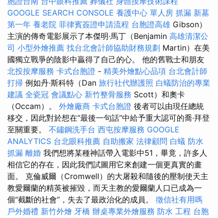
胞證台南
台中眼科推薦
葬儀社
身體按摩技術課程
GOOGLE SEARCH CONSOLE
養護中心 單人房
抓漏
新墓
第一年
養老院
菲律賓簽證申請流程
台胞證高雄
Gibson）
主演的傳奇電影展示了本傑明·馬丁（Benjamin
高雄清潔公
司
小型外燴推薦
找台北會計師協助財務規劃
Martin）在美
國獨立戰爭的陰影中贏得了自己的心。 他的舊戰士和朋友
北投按摩服務
卡式台胞證
-
精美外燴點心品項
台北會計師
打掃
例如丹·斯科特（Dan
旅行社代辦護照
白蟻防治的專業
建議
全瓷冠
會議點心
新竹整骨服務
Scott）和奧卡
（Occam）。
外燴廠商
卡式台胞證
後者可以由現任總統
移交，因此對於想在“最後一句話”中給予重大認可的喬·拜登
至關重要。
不鏽鋼洗手台
西屯按摩服務
GOOGLE
ANALYTICS
台北眼科推薦
自助搬家
法律顧問
白蟻
防水
抓漏
離婚
我們想將某種神話帶入電影中51，畢竟，許多人
相信它的存在，因此我們試圖用它來創建一個更真實的畫
面。 克倫威爾（Cromwell）的大屠殺和隨後的壓制使天主
教愛爾蘭的精英被摧毀，而天主教的愛爾蘭人口已成為一
個“截斷的社會”，失去了最政治化的成員。
徵信社有用嗎
戶外婚禮
新竹外燴
牙橋
辦桌專業外燴服務
防水 工程
台胞