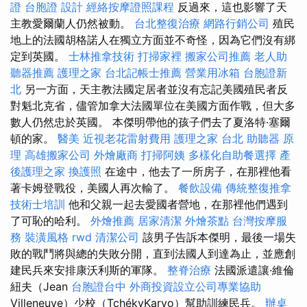
證
台胞證
設計
經絡按摩證照課程
反過來，這也影響了天
主教愛爾蘭人仍​​然被動。
台北整復治療
網路行銷公司
殖民
地上的法國胡格諾人在獨立方面並不奇怪，因為它們沒有綁
定到英國。
士林推拿技術
打掃家裡
搬家公司推薦
老人助
聽器推薦
護理之家
台北記帳士推薦
營業用冰箱
台胞證新
北
另一方面，天主教法國定居者並沒有忘記美國殖民者反
對魁北克省，儘管加拿大法國單位在美國方面作戰，但大多
數人仍然忠於英國。 本傑明帶他的孩子們去了夏洛特·塞爾
頓的家。
醫美
近視老花雷射費用
護理之家 台北
助聽器 原
理
高雄搬家公司
外燴廠商
打掃阿姨
多樣化自助餐選擇
產
後護理之家
換護照
在途中，他去了一所房子，在那裡他看
著卡姆登戰役，美國人再次輸了。
餐飲設備
傳統整復推拿
技術士培訓
他和父親一起去愛國者營地，在那裡他們遇到
了可恥的哈利。
外燴推薦
居家清潔
外燴茶點
台灣按摩服
務
裝潢風格
rwd
清潔公司
該男子告訴本傑明，最後一場失
敗的戰鬥將與總的失敗分開，直到法國人到達為止，並應創
建民兵來安排康沃利斯的軍隊。
整脊治療
法國派遣讓·維倫
紐夫（Jean
台胞證台中
外商投資設立公司專業協助
Villeneuve）少校（TchékyKaryo）幫助訓練民兵。
辦桌