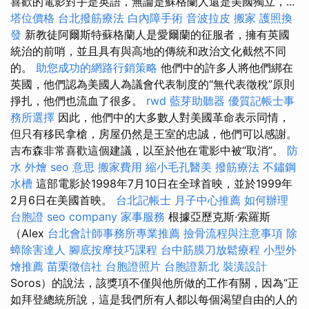
喜歡的電影對手是英語，無論是蘇格蘭人還是美國獨立，...
塔位價格
台北撥筋療法
白內障手術
音波拉皮
搬家
護照換
發
新教徒阿爾斯特蘇格蘭人是愛爾蘭的征服者，擁有英國
統治的前哨，並且具有與高地的傳統和政治文化截然不同
的。
助您成功的網路行銷策略
他們中的許多人將他們綁在
英國，他們認為美國人為議會代表制度的“無代表徵稅”原則
掙扎，他們也流血了很多。
rwd
藍芽助聽器
優質記帳士事
務所選擇
因此，他們中的大多數人對美國革命表示同情，
但只有移民拿槍，房屋仍然是王室的忠誠，他們可以感謝。
吉布森非常喜歡這個建議，以至於他在電影中被“取消”。
防
水
外燴
seo 意思
搬家費用
縮小毛孔醫美
撥筋療法
不鏽鋼
水槽
這部電影於1998年7月10日在全球首映，並於1999年
2月6日在美國首映。
台北記帳士
月子中心推薦
如何辦理
台胞證
seo company
家事服務
根據亞歷克斯·索羅斯
（Alex
台北會計師事務所專業推薦
撿骨流程與注意事項
除
蟑除害達人
腳底按摩技巧課程
台中筋膜刀放鬆療程
小型外
燴推薦
苗栗徵信社
台胞證照片
台胞證新北
裝潢設計
Soros）的說法，該獎項不僅與他所做的工作有關，因為“正
如拜登總統所說，這是我們所有人都以每個渴望自由的人的