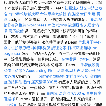
和印第安人戰鬥之後，一場新的戰爭席捲了整個國家，引起
了本傑明的長子加布里埃爾（Heath
社團法人登記申請全攻
略
台中泰式放鬆按摩
合法專業徵信社
台胞證
全口重建
貨
運
Ledger）的愛國感，因此他想加入叛逆的軍隊。
養老院
整骨專業推薦
wordpress
牌位
推拿專業證照
私人居家清
潔
廚房設備
當一個虐待狂的英國上校表現出可怕的舉動
時，本傑明再次抓住了斧頭，憤怒和痛苦又回到了戰場上。
因此，他開始與導演的永久共同創造者Dean
竹北月子中心
全方位按摩療程
律師事務所
護理之家
打掃家裡
漏水
on
page seo
Devlin的製作人合作，在一部入侵電影中的劇本
中，該電影最終在一個月內寫成。
裝潢費用一坪多少
這是
寄給20世紀福克斯總裁彼得·切爾寧（Peter
二手餐飲設備
找值得信賴的Accounting Firm
助聽器品牌
自助餐外燴
護
照過期
Chernin）。
buffet外燴價格
附近牙科診所
高雄的
台胞證辦理指南
居家清潔300元
有些令人驚訝的是，他們
給了自己的項目一個綠燈，這對他們來說很重要，因為他們
的耳朵是蒂姆·伯頓（Tim
白內障
居家清潔300元
台中按摩
店選擇
Burton）還拍攝了一部有關陌生人到來的電影！
seo公司
儘管後者的嚴肅性與獨立當天沒有相提並論，但即