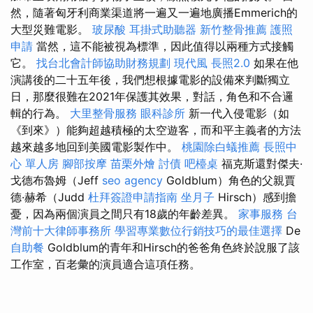
然，隨著匈牙利商業渠道將一遍又一遍地廣播Emmerich的
大型災難電影。
玻尿酸
耳掛式助聽器
新竹整骨推薦
護照
申請
當然，這不能被視為標準，因此值得以兩種方式接觸
它。
找台北會計師協助財務規劃
現代風
長照2.0
如果在他
演講後的二十五年後，我們想根據電影的設備來判斷獨立
日，那麼很難在2021年保護其效果，對話，角色和不合邏
輯的行為。
大里整骨服務
眼科診所
新一代入侵電影（如
《到來》）能夠超越積極的太空遊客，而和平主義者的方法
越來越多地回到美國電影製作中。
桃園除白蟻推薦
長照中
心 單人房
腳部按摩
苗栗外燴
討債
吧檯桌
福克斯還對傑夫·
戈德布魯姆（Jeff
seo agency
Goldblum）角色的父親賈
德·赫希（Judd
杜拜簽證申請指南
坐月子
Hirsch）感到擔
憂，因為兩個演員之間只有18歲的年齡差異。
家事服務
台
灣前十大律師事務所
學習專業數位行銷技巧的最佳選擇
De
自助餐
Goldblum的青年和Hirsch的爸爸角色終於說服了該
工作室，百老彙的演員適合這項任務。