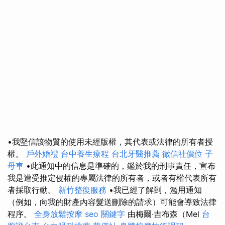
•我堅信該物質的使用未經版權，其代表或法律的所有者授
權。
戶外婚禮
台中養生療程
台北牙醫推薦
徵信社價位
子
母車
•此通知中的信息是準確的，鑑於我的刑事責任，宣布
我是遭受推定侵權的專屬法律的所有者，或者有權代表所有
者採取行動。
新竹整復服務
•我已經了解到，濫用通知
（例如，向我的財產內容髮送刪除的請求）可能會導致法律
程序。
全身放鬆按摩
seo 關鍵字
由梅爾·吉布森（Mel
台