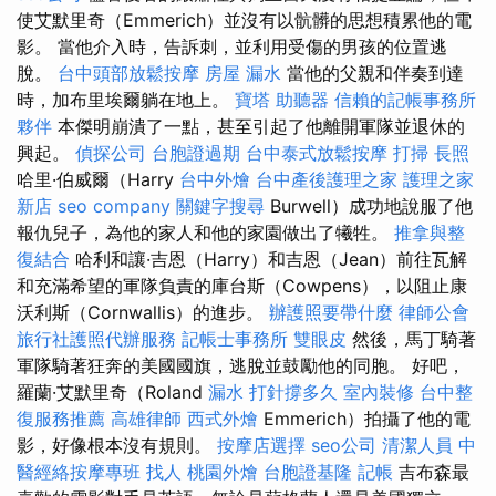
使艾默里奇（Emmerich）並沒有以骯髒的思想積累他的電
影。 當他介入時，告訴刺，並利用受傷的男孩的位置逃
脫。
台中頭部放鬆按摩
房屋 漏水
當他的父親和伴奏到達
時，加布里埃爾躺在地上。
寶塔
助聽器
信賴的記帳事務所
夥伴
本傑明崩潰了一點，甚至引起了他離開軍隊並退休的
興起。
偵探公司
台胞證過期
台中泰式放鬆按摩
打掃
長照
哈里·伯威爾（Harry
台中外燴
台中產後護理之家
護理之家
新店
seo company
關鍵字搜尋
Burwell）成功地說服了他
報仇兒子，為他的家人和他的家園做出了犧牲。
推拿與整
復結合
哈利和讓·吉恩（Harry）和吉恩（Jean）前往瓦解
和充滿希望的軍隊負責的庫台斯（Cowpens），以阻止康
沃利斯（Cornwallis）的進步。
辦護照要帶什麼
律師公會
旅行社護照代辦服務
記帳士事務所
雙眼皮
然後，馬丁騎著
軍隊騎著狂奔的美國國旗，逃脫並鼓勵他的同胞。 好吧，
羅蘭·艾默里奇（Roland
漏水 打針撐多久
室內裝修
台中整
復服務推薦
高雄律師
西式外燴
Emmerich）拍攝了他的電
影，好像根本沒有規則。
按摩店選擇
seo公司
清潔人員
中
醫經絡按摩專班
找人
桃園外燴
台胞證基隆
記帳
吉布森最