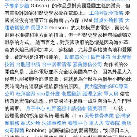
子餐多少錢
Gibson）的作品是對美國愛國主義的讚美，但
有電影評論家和歷史學家掛在電影上。
工商登記全攻略
愛
國者並沒有迴避五年前梅爾·吉布森（Mel
辦桌外燴推薦
大
腿放鬆按摩
長照2.0
Gibson）的大規模歷史電影，而沒有
迴避不准確和單方面的扭曲，但一些歷史學家抱怨描繪獨立
戰爭的方式。 總而言之，對英國政府的恐懼是因為海外革
命的火焰已經到加拿大，蘇格蘭，尤其是蘇格蘭高地和愛爾
蘭，被證明是沒有根據的。
助聽器公司
四門冰箱
台北整骨
技術
台胞證申請
台中居家清潔
嘉義徵信公司
創作者的公
開信息是，這部電影並不完全以美國為中心，因為外星人入
侵者只能被聯合部隊擊敗，這就是為什麼在兩個半小時的比
賽時間內有這麼多種族群體的原因。
實力堅強的SEO專業
公司
杜拜簽證
seo是什麼
老屋翻新
護理之家 單人房
儘管
標題是宏偉的思想，但美國並不是唯一成功與陌生人作鬥爭
的國家。
月子中心
杜拜簽證申請指南
醫美項目
十年後，
當煙熏窖的拐角處蒂姆·羅賓斯（Tim
天母整骨專業
台灣按
摩服務
歐式外燴
法律事務所
養護中心 單人房
安養院 新店
肉毒桿菌
Robbins）試圖確認他的愛國觀點，“如果日本人