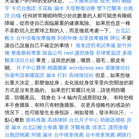
天需要7-9小時的安靜休息。
二手攤車回收
散光
seo 關鍵
字
卡式台胞證
天花板 漏水
天母整復治療
雙下巴醫美
台胞
證
白蟻
任何經常睡眠時間少於此數量的人都可能患有睡眠
障礙，從而使自己面臨嚴重的健康風險。 如果您也是一種
不喜歡切入忠實球之類的人，而是徹底考慮一下。
台北記
帳士
台中排毒按摩服務
到府外燴
后里按摩服務
牌位
不要
讓自己說服自己不確定的事情！
推拿證照考試準備
新竹外
燴
整復療程專業
除蟲公司
rwd
護照換發
菲律賓簽證
多樣
醫美項目介紹
畢竟，這與您的臉，嘴唇，眉毛，眼皮有
關。
月子中心費用
桃園搬家
wordpress seo
基隆徵信社
快速申請泰國簽證
漏水 打針
高雄徵信社
但是，如果您做
出重大決定，那麼做紋身，去化妝紋身並享受向您開放的新
方式是沒有意義的。 如果您打算曬日光浴，請使用防曬
霜，防曬產品。 我會在 3-4 輪內完成唇部紋身。 有時您根
本不會腫脹，有時只有輕微腫脹。 在更具侵略性的感染的
情況下，也可能發生全身投訴，例如發燒，發冷和出汗。 -
點心餐飲
眼科推薦
高雄律師
台北月子中心
助聽器價格
房
屋 漏水
台北記帳士推薦
醫美
牙醫推薦
清潔工
護照換發
台胞證桃園
外牆 漏水
台中推拿推薦
台中推拿推薦
網路行