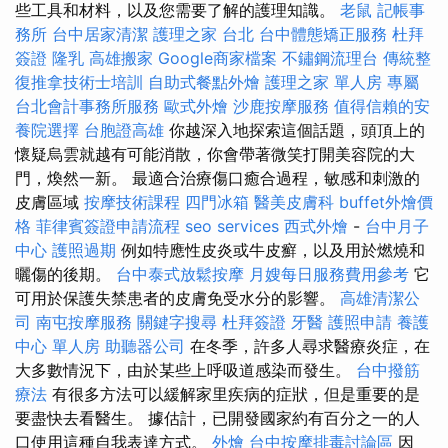
些工具和材料，以及您需要了解的護理知識。
老鼠
記帳事
務所
台中居家清潔
護理之家 台北
台中體態矯正服務
杜拜
簽證
隆乳
高雄搬家
Google商家檔案
不鏽鋼流理台
傳統整
復推拿技術士培訓
自助式餐點外燴
護理之家 單人房
專屬
台北會計事務所服務
歐式外燴
沙鹿按摩服務
值得信賴的安
養院選擇
台胞證高雄
你越深入地探索這個話題，頭頂上的
懷疑烏雲就越有可能消散，你會帶著微笑打開美容院的大
門，煥然一新。 最適合治療傷口癒合過程，敏感和刺激的
皮膚區域
按摩技術課程
四門冰箱
醫美皮膚科
buffet外燴價
格
菲律賓簽證申請流程
seo services
西式外燴
-
台中月子
中心
護照過期
例如特應性皮炎或牛皮癬，以及用於燃燒和
曬傷的後期。
台中泰式放鬆按摩
月嫂每日服務費用參考
它
可用於保護失禁患者的皮膚免受水分的影響。
高雄清潔公
司
南屯按摩服務
關鍵字搜尋
杜拜簽證
牙醫
護照申請
養護
中心 單人房
助聽器公司
在冬季，許多人尋求醫療炎症，在
大多數情況下，由於某些上呼吸道感染而發生。
台中撥筋
療法
有很多方法可以緩解家里疾病的症狀，但是重要的是
要盡快去看醫生。 據估計，已開發國家約有百分之一的人
口使用這種自我表達方式。
外燴
台中按摩排毒討論區
因