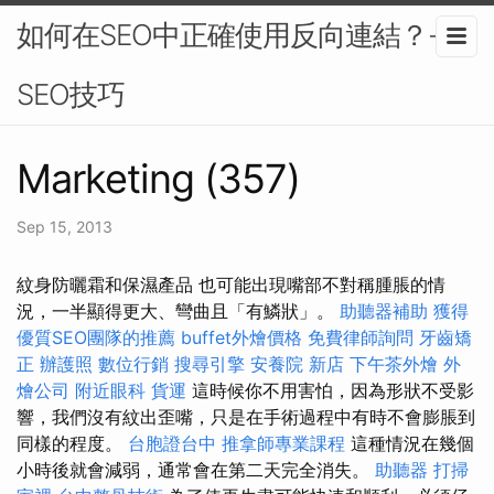
如何在SEO中正確使用反向連結？-
SEO技巧
Marketing (357)
Sep 15, 2013
紋身防曬霜和保濕產品 也可能出現嘴部不對稱腫脹的情
況，一半顯得更大、彎曲且「有鱗狀」。
助聽器補助
獲得
優質SEO團隊的推薦
buffet外燴價格
免費律師詢問
牙齒矯
正
辦護照
數位行銷
搜尋引擎
安養院 新店
下午茶外燴
外
燴公司
附近眼科
貨運
這時候你不用害怕，因為形狀不受影
響，我們沒有紋出歪嘴，只是在手術過程中有時不會膨脹到
同樣的程度。
台胞證台中
推拿師專業課程
這種情況在幾個
小時後就會減弱，通常會在第二天完全消失。
助聽器
打掃