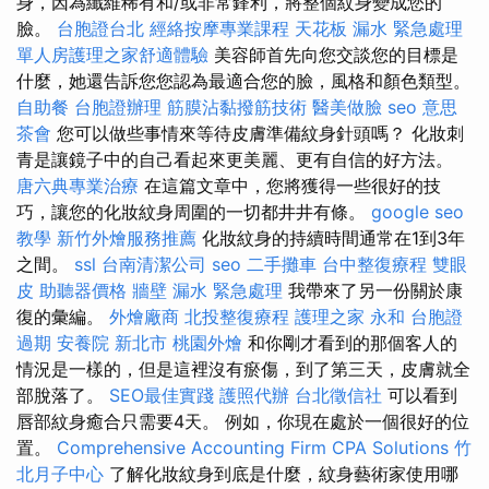
身，因為纖維稀有和/或非常鋒利，將整個紋身變成您的
臉。
台胞證台北
經絡按摩專業課程
天花板 漏水 緊急處理
單人房護理之家舒適體驗
美容師首先向您交談您的目標是
什麼，她還告訴您您認為最適合您的臉，風格和顏色類型。
自助餐
台胞證辦理
筋膜沾黏撥筋技術
醫美做臉
seo 意思
茶會
您可以做些事情來等待皮膚準備紋身針頭嗎？ 化妝刺
青是讓鏡子中的自己看起來更美麗、更有自信的好方法。
唐六典專業治療
在這篇文章中，您將獲得一些很好的技
巧，讓您的化妝紋身周圍的一切都井井有條。
google seo
教學
新竹外燴服務推薦
化妝紋身的持續時間通常在1到3年
之間。
ssl
台南清潔公司
seo
二手攤車
台中整復療程
雙眼
皮
助聽器價格
牆壁 漏水 緊急處理
我帶來了另一份關於康
復的彙編。
外燴廠商
北投整復療程
護理之家 永和
台胞證
過期
安養院 新北市
桃園外燴
和你剛才看到的那個客人的
情況是一樣的，但是這裡沒有瘀傷，到了第三天，皮膚就全
部脫落了。
SEO最佳實踐
護照代辦
台北徵信社
可以看到
唇部紋身癒合只需要4天。 例如，你現在處於一個很好的位
置。
Comprehensive Accounting Firm CPA Solutions
竹
北月子中心
了解化妝紋身到底是什麼，紋身藝術家使用哪