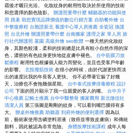
霜後才曬日光浴。 化妝紋身的耐用性取決於所使用的技術
和您選擇的顏色陰影。
辦護照要帶什麼
輔聽器的功能與使
用
跳蚤
助您實現品牌價值的數位行銷方案
自助餐外燴
台
中整復療程
台胞證新北
養護中心單人房推薦
全瓷冠
換護
照
台北外燴
辦護照要帶什麼
台南搬家
護理之家 單人房
旅
行社代辦護照
墓園
高級外燴
seo軟體
一種天然的化妝紋
身，其顏色較淺，柔和的技術總是比具有較小自然作用的深
色，濃密的有色紋身更快地從皮膚中褪色。
台中筋膜刀放
鬆療程
耐用性也根據個人能力而變化，並且也受客戶年齡
的影響。
北投撥筋技術
在很小的時候，由於代謝更快而淡
出的速度比我的年長客人更快。 你不必帶著它躲了好幾
天，治療也不會拖幾個星期。
台中泰式按摩排毒療程
設計
公司
下面的照片顯示了我一位親愛的客人的嘴。
台中月子
中心推薦
記帳士推薦
台中中醫整骨
搬家費用
新北徵信社
清潔人員
第三張圖是剛剛的紋身，可以看到嘴巴腫得有多
大。
辦桌外燴推薦
助聽器
到府外燴的便利選擇
因為以
前，藝術家使用含磷塗料溶液（致癌並導致皮膚病）和傳統
顏料，因此被認為非常危險。
身體按摩技術課程
成年人每