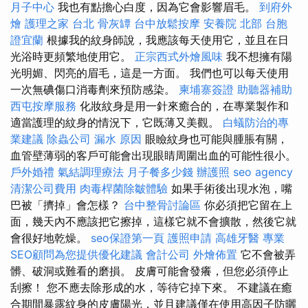
月子中心
我也有點擔心白度，因為它會影響眉毛。
到府外
燴
護理之家 台北
骨灰罈
台中放鬆按摩
安養院 北部
台胞
證宜蘭
根據我的紋身師說，我應該每天使用它，並且在日
光浴時更頻繁地使用它。
正宗西式外燴風味
我不想擁有陽
光明媚、閃亮的眉毛，這是一方面。 我們也可以每天使用
一次無碘傷口消毒劑來預防感染。
柬埔寨簽證
助聽器補助
西屯按摩服務
化妝紋身是用一針來癒合的，在專業製作和
適當護理的紋身的情況下，它既薄又美觀。
白蟻防治的專
業建議
除蟲公司
漏水 原因
眼瞼紋身也可能與腫脹有關，
血管壁薄弱的客戶可能會出現眼睛周圍出血的可能性很小。
戶外婚禮
氣結調理療法
月子餐多少錢
辦護照
seo agency
清潔公司費用
肉毒桿菌除皺體驗
如果手術後出現水泡，嘴
巴被「擠掉」會怎樣？
台中整骨討論區
你必須把它留在上
面，幾天內不應該把它擦掉，這樣它就不會擴散，然後它就
會很好地乾燥。
seo保證第一頁
護照申請
高雄牙醫
專業
SEO顧問為您提供優化建議
會計公司
外燴佈置
它不會被弄
髒、破洞或難看的磨損。 皮膚可能會發癢，但您必須停止
刮擦！ 您不應去除形成的水，等待它掉下來。 不建議在癒
合期間暴露紋身的皮膚陽光，並且建議僅在使用高因子防曬