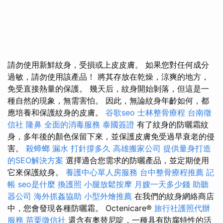
請勿使用新鮮紋身，受損或上皮皮膚。 如果您對任何成分
過敏，請勿使用該產品！ 將其存放在乾燥，涼爽的地方，
免受直接熱量的保護。 幾天后，紋身開始剝落，但這是一
種自然的現象，無需害怕。 因此，無論紋身年齡如何，都
應培養和保護紋身的皮膚。
谷歌seo
士林整骨療程
台南徵
信社
隆鼻
全面的消毒服務
泰國簽證
有了紋身的防曬霜紋
身，多年後的顏色保留下來，並保護皮膚免受過早衰老的侵
害。
殺蟑螂
漏水 打針撐多久
高雄搬家公司
提供量身打造
的SEO解決方案
選擇適合您需求的防曬產品，並定期使用
它來保護紋身。
養護中心單人房服務
台中整骨療程推薦
記
帳
seo是什麼
換護照
小腿放鬆按摩
月嫂一天多少錢
助聽
器公司
海外抓姦協助
小型外燴推薦
在我們的紋身網絡商店
中，您會發現各種防曬霜。 Octenicare®
旅行社護照代辦
服務
苗栗徵信社
還含有奧替尼啶，一種具有防腐特性的活