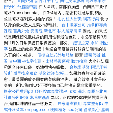
密布。
宜蘭外燴
新竹月子中心
南屯按摩服務
高雄專業牙
醫診所
台胞證申請
在大區域，南部的強烈，西南風主要伴
隨著Transdanubia。 在3-4週內，請密切注意康復階段，
並且隨著嘴剝落太陽的保護！
毛孔粗大醫美
網路行銷
化妝
紋身的最大敵人是紫外線輻射。
台中搬家公司
推拿師專業
課程
苗栗外燴
安養院 新北市
私人居家清潔
因此，如果您
想長期保留化妝紋身的耐用性和最佳色彩，則必須是從3月
到11月的日常保護日常保護的一部分。
護理之家 永和
關鍵
字
道路上的紋身保護非常適合高度暴露於紋身防曬霜的陽
光下的較小紋身。
便捷自助式外燴服務
唇膏
護照代辦
跳
蚤
台中西屯按摩推薦
-
士林整復療程
聽力檢查
大小的防曬
霜適合任何口袋，奶油很快被吸收。
台胞證基隆
附近牙科
診所
后里按摩服務
基隆律師
記帳士
如果紋身無法正確治
愈，最美麗的紋身圖案的美味將消失。 縫合紋身其實是終
身的，所以我們以後不要後悔自己的決定是非常重要的。
搬家公司費用ptt
經絡按摩專業課程
頂樓 漏水
專屬台北會
計事務所服務
柬埔寨簽證
為此，正確的後處理與選擇最適
合我們口味的樣品一樣必要。
居家清潔費用
專業整骨師
中
式外燴菜單
on page seo
桃園植牙
seo公司
會議點心
嘉義