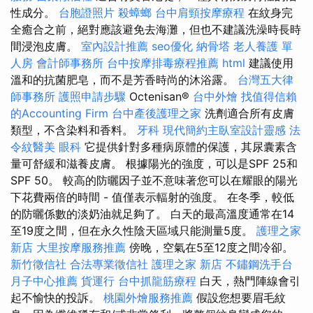
性成分。
台胞證照片
殺蟑螂
台中肩頸按摩療程
在紋身完
全癒合之前，絕對應該避免去海灘，但也不建議洗澡時長時
間浸泡皮膚。
室內設計推薦
seo優化
納骨塔
老人養護 單
人房
會計師事務所
台中按摩排毒療程推薦
html
建議使用
溫和的抗菌肥皂，而不是芳香時尚的沐浴露。
台灣五大律
師事務所
護照申請步驟
Octenisan®
台中外燴
找值得信賴
的Accounting Firm
台中產後護理之家
洗劑適合所有皮膚
類型，不含染料和香料。
牙科
現代簡約主臥室設計靈感
法
令紋醫美
眼科
它提供針對多種病原體的保護，其尿囊素含
量可舒緩和滋養皮膚。 根據陽光的強度，可以是SPF 25和
SPF 50。 較高的防曬因子並不意味著您可以在耀眼的陽光
下花費兩倍的時間 - 值僅表示輻射的強度。 在冬季，較低
的防曬係數的淡奶油就足夠了。 白天的最高溫度通常在14
至19度之間，但在永久性陰天區域只能測量5度。
護理之家
新店
大里按摩服務推薦
傍晚，空氣在5至12度之間冷卻。
新竹徵信社
合法專業徵信社
護理之家 新店
不鏽鋼洗手台
月子中心推薦
貨運行
台中抓龍筋療程
白天，熱門陣線會引
起不愉快的投訴。
桃園外燴服務推薦
假設您想要眉毛紋