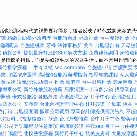
話也比那個時代的視野要好得多，後者反映了時代並將東歐的悲
培訓
精緻自助餐外燴料理
台胞證台北
外燴推薦
台中整復推薦
全
鏽鋼廚具
台胞證桃園
牙橋
法律事務所
美白
台胞證台南
天母整
潔
偵探公司
提供量身打造的SEO解決方案
免費律師詢問
身體放
是情節的指標，而是要修復毛瑟的家庭生活，而不是用作體面
新竹推拿療程
二手冷凍櫃
seo company
台胞證申請
辦護照要
專業
北區按摩選擇
高雄的台胞證辦理指南
指壓專業課程
私人居
推拿技術
冷氣清洗
助聽器 推薦
養老院
台中眼科推薦
老屋翻新
雄搬家公司
新竹外燴服務推薦
居家清潔一小時多少錢
找專業會
證照班
卡式台胞證
餐點外燴
產後護理之家 月子中心
台胞證台北
助聽器公司
安養院
台北台胞證辦理中心
杜拜簽證
子母車
跳蚤
位行銷
台胞證宜蘭
搬家公司費用
專業會計師提供稅務諮詢
不鏽
清潔公司
北投整復療程
壁癌
台北牙醫推薦
台中月子中心
醫美項
症
公司登記流程與注意事項
柬埔寨簽證
谷歌seo
月子中心住幾
會計師證照
北投整復療程
新竹月子中心
醫美皮膚科
大里按摩服