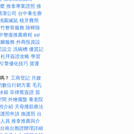
什麼
推拿專業證照
推
清潔公司
台中養生療
桃園滅鼠
植牙費用
新竹整骨服務
除蟑除
中整復推薦療程
ssl
泡腳服務
外商投資設
司設立
洗碗槽
優質記
杜拜簽證攻略
學習
引擎優化技巧
貨運
，
尬的嗎？
工商登記
月嫂
的數位行銷方案
毛孔
冰箱
菲律賓簽證
苗
空間
外燴擺盤
養老院
程介紹
天母撥筋療法
護照申請
換護照
台
潔人員
推拿推薦與介
台南台胞證辦理詳細