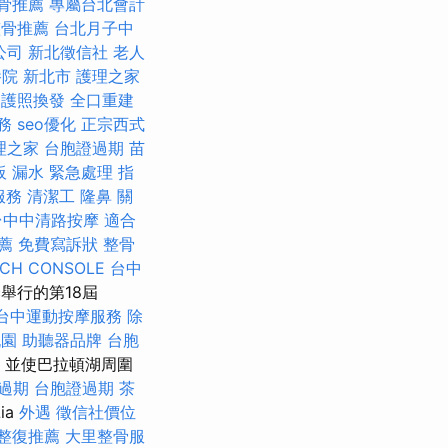
骨推薦
專屬台北會計
整骨推薦
台北月子中
公司
新北徵信社
老人
院 新北市
護理之家
護照換發
全口重建
務
seo優化
正宗西式
理之家
台胞證過期
苗
板 漏水 緊急處理
指
服務
清潔工
隆鼻
關
台中中清路按摩
適合
薦
免費寫訴狀
整骨
RCH CONSOLE
台中
c舉行的第18屆
台中運動按摩服務
除
桃園
助聽器品牌
台胞
徵，並使巴拉頓湖周圍
過期
台胞證過期
茶
ia
外遇
徵信社價位
整復推薦
大里整骨服