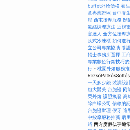
buffet外燴價格
養
拿專業證照
台中養
程
西屯按摩服務
關
氣結調理療法
近視
害達人
全方位按摩
臥式冷凍櫃
如何進
立公司專業協助
養
帳士事務所選擇
工
專業數位行銷技巧的
行
-
桃園外燴服務
RezsőPatkósS
一天多少錢
裝潢設
粗大醫美
台胞證
附
栗外燴
護照換發
高
除白蟻公司
信賴的
台胞證辦理
假牙
逢
中按摩服務推薦
后
紹
西方度假似乎通