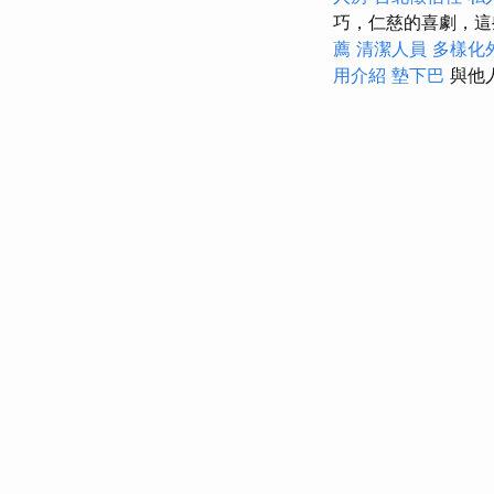
巧，仁慈的喜劇，這
薦
清潔人員
多樣化
用介紹
墊下巴
與他