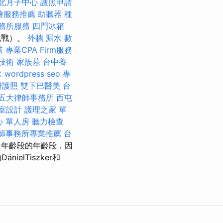
北月子中心
護照申請
燴服務推薦
助聽器 種
務所服務
四門冰箱
挑戰）。
外牆 漏水
數
塔
專業CPA Firm服務
技術
家族墓
台中養
水
wordpress seo
專
辦護照
雙下巴醫美
台
五大律師事務所
西屯
室設計
護理之家 單
心 單人房
聽力檢查
師事務所專業推薦
台
合年齡段的年齡段，因
lTiszker和