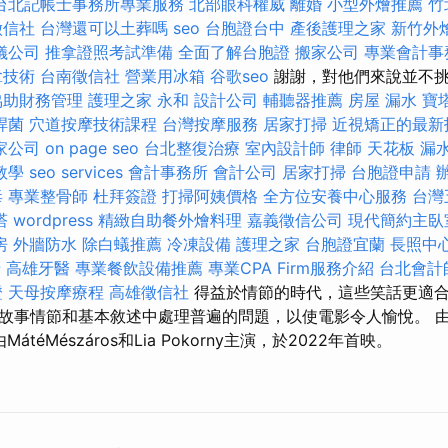
台北記帳士事務所專業服務
北部眼科權威
離婚
小型外燴推薦
竹
徵信社
台灣還可以土葬嗎
seo
台胞證台中
產後護理之家
新竹外
儀公司
推拿證照考試準備
全面了解台胞證
搬家公司
專業會計事
拿技術
台南徵信社
營業用冰箱
谷歌seo
謝謝，對他們來說並不
協助財務管理
護理之家 永和
設計公司
輔聽器推薦
房屋 漏水
寶
桿菌
穴道按摩技術課程
台灣按摩服務
居家打掃
近視矯正的最新
家公司
on page seo
台北整復治療
室內設計師
律師
天花板 漏
o教學
seo services
會計事務所
會計公司
居家打掃
台胞證申請
毒
專業整骨師
杜拜簽證
打掃阿姨價格
全方位安養中心服務
台灣
塔
wordpress
精緻自助餐外燴料理
嘉義徵信公司
現代簡約主臥
房
外牆防水
除白蟻推薦
冷凍設備
護理之家
台胞證宜蘭
長照中
牙
高雄牙醫
專業餐飲設備推薦
專業CPA Firm服務介紹
台北會計
證
天母按摩療程
高雄徵信社
得益於情節的時代，這些笑話更適
事情節和基本敘述中處理普遍的問題，以使電影令人愉悅。 由Dánie
，由MátéMészáros和Lia Pokorny主演，於2022年首映。