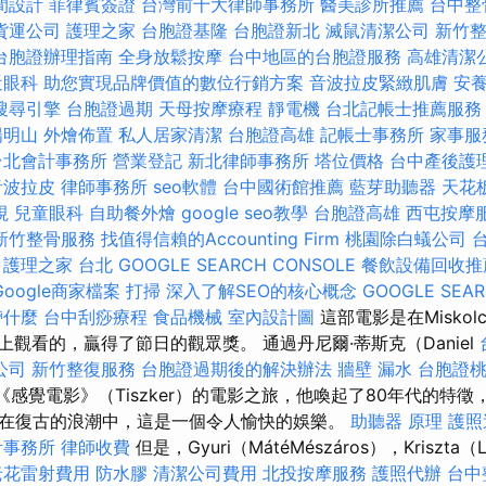
間設計
菲律賓簽證
台灣前十大律師事務所
醫美診所推薦
台中整
貨運公司
護理之家
台胞證基隆
台胞證新北
滅鼠清潔公司
新竹
台胞證辦理指南
全身放鬆按摩
台中地區的台胞證服務
高雄清潔
近眼科
助您實現品牌價值的數位行銷方案
音波拉皮緊緻肌膚
安養
搜尋引擎
台胞證過期
天母按摩療程
靜電機
台北記帳士推薦服務
陽明山
外燴佈置
私人居家清潔
台胞證高雄
記帳士事務所
家事服
台北會計事務所
營業登記
新北律師事務所
塔位價格
台中產後護
音波拉皮
律師事務所
seo軟體
台中國術館推薦
藍芽助聽器
天花
視
兒童眼科
自助餐外燴
google seo教學
台胞證高雄
西屯按摩
新竹整骨服務
找值得信賴的Accounting Firm
桃園除白蟻公司
護理之家 台北
GOOGLE SEARCH CONSOLE
餐飲設備回收推
Google商家檔案
打掃
深入了解SEO的核心概念
GOOGLE SEA
帶什麼
台中刮痧療程
食品機械
室內設計圖
這部電影是在Miskol
影節上觀看的，贏得了節日的觀眾獎。 通過丹尼爾·蒂斯克（Daniel
公司
新竹整復服務
台胞證過期後的解決辦法
牆壁 漏水
台胞證
）的《感覺電影》（Tiszker）的電影之旅，他喚起了80年代的特
在復古的浪潮中，這是一個令人愉快的娛樂。
助聽器 原理
護照
計事務所
律師收費
但是，Gyuri（MátéMészáros），Kriszta（L
老花雷射費用
防水膠
清潔公司費用
北投按摩服務
護照代辦
台中