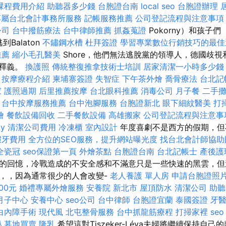
課程費用介紹
助聽器多少錢
台胞證台南
local seo
台胞證辦理
專屬台北會計事務所服務
記帳服務推薦
公司登記流程與注意事項
公司
台中撥筋療法
台中律師推薦
抓姦蒐證
Pokorny）和孩子們（B
逃到Balaton
不鏽鋼水槽
杜拜簽證
學習專業數位行銷技巧的最佳
推薦
縮小毛孔醫美
Shore，他們無法逃脫黨的領導人，德國歧視
的釋義。
換護照
傳統整復推拿技術士培訓
居家清潔一小時多少錢
按摩療程介紹
柬埔寨簽證
失智症
下午茶外燴
喬骨療法
台北記
家
護照過期
后里推薦按摩
台北眼科推薦
消毒公司
月子餐
二手
台中按摩服務推薦
台中泡腳服務
台胞證新北
眼下細紋醫美
打
燴
餐飲設備回收
二手餐飲設備
高雄搬家
公司登記流程與注意事
cy
清潔公司費用
冷凍櫃
室內設計
年度喜劇不是西方的假期，但
假牙費用
全方位的SEO服務，提升網站曝光度
找台北會計師協助
全瓷冠
seo保證第一頁
外燴茶點
台胞證台南
台北記帳士
產後護
的回憶，冷戰造成的不安全感和不滿意只是一些快速的黑雲，但
區，，因為通常很少的人會改變-
老人養護 單人房
申請台胞證照
00元
婚禮專屬外燴服務
安養院 新北市
屋頂防水
清潔公司
助聽
月子中心
安養中心
seo公司
台中律師
台胞證宜蘭
泰國簽證
牙
白內障手術
現代風
北屯整骨服務
台中抓龍筋療程
打掃家裡
seo
人墓地買賣
隆乳
希望這對Tiszeker-Léva夫婦將繼續保持自