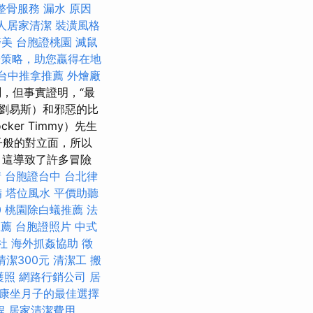
整骨服務
漏水 原因
人居家清潔
裝潢風格
醫美
台胞證桃園
滅鼠
O策略，助您贏得在地
台中推拿推薦
外燴廠
，但事實證明，“最
·劉易斯）和邪惡的比
cker Timmy）先生
子般的對立面，所以
，這導致了許多冒險
請
台胞證台中
台北律
備
塔位風水
平價助聽
0
桃園除白蟻推薦
法
推薦
台胞證照片
中式
社
海外抓姦協助
徵
清潔300元
清潔工
搬
護照
網路行銷公司
居
康坐月子的最佳選擇
程
居家清潔費用