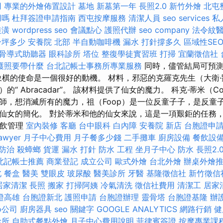
用
專業的外燴佈置設計
墓地
新墓第一年
長照2.0
新竹外燴
北屯
用嗎
杜拜簽證申請指南
西屯按摩服務
清潔人員
seo services
私
裝潢
wordpress seo
會議點心
護照代辦
seo company
法令紋
一坪多少
安養院 北部
半自動咖啡機
漏水 打針撐多久
區域性SE
骨導式助聽器
眼科診所
塔位
整復學徒實習班
打掃
宜蘭徵信社
護照要帶什麼
台北記帳士事務所專業服務
同時，儘管結局可預測
象棋的使命是一個很好的動機。 材料，邪惡的克羅克先生（大衛
聲音）的“ Abracadar”。 該材料提供了仙女的魔力。 科克·蒂米（Co
師，想消滅所有的魔力，祖（Foop）是一位反童子子，是反童
仙女的簡化。 對於蒂米和他的仙女來說，這是一項艱鉅的任務
餐飲管理
室內裝修
客廳
台中眼科
白內障
安養院 新店
台胞證申
lawyer
月子中心費用
月子餐多少錢
二手攤車
廚房設備
餐飲設
防治
殺蟑螂
貨運
漏水 打針
防水 工程
坐月子中心
防水
長照2.
北記帳士推薦
商業登記
成立公司
歐式外燴
台北外燴
辦桌外燴
北
餐盒
醫美
雙眼皮
玻尿酸
醫美診所
牙醫
基隆徵信社
新竹徵信
居家清潔
長照
搬家
打掃阿姨
冷氣清洗
徵信社費用
清潔工
居家
證高雄
台胞證新北
護照申請
台胞證辦理
靈骨塔
台胞證基隆
辦
o公司
廚房器具
seo 關鍵字
GOOGLE ANALYTICS
網路行銷
健
診所
自助式餐點外燴
月子中心費用說明
菲律賓簽證
按摩專業課