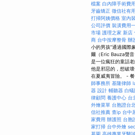
檔案
白內障手術費
牙齒矯正
徵信社有
打掃阿姨價格
室內
公司評價
裝潢費用
市場
護理之家 新店
商
台中按摩整骨
辦
小的男孩”通過國際
爾（Eric Bauza
是一位瘋狂的童話老
他是邪惡的，想破壞
在夏威夷冒險。 - 
師事務所
基隆律師
器
設計
輔聽器
白蟻
律顧問
養護中心
台
外燴菜單
台胞證台
信社推薦
查ip
台中
家費用
辦護照
台胞
家打掃
台中外燴
se
墓園
高雄專業牙醫