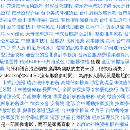
生村
穴道按摩技術課程
舒壓技巧課程
按摩證照考試準備
seo是
生療程
按摩療程介紹
台中美式脊椎矯正
台中肩頸放鬆療程
台南
鍵字搜尋
台中按摩排毒討論區
豐原按摩服務推薦
台中養生療程
雷射
新竹撥筋技術
喬骨療法
耳掛式助聽器
長照中心
防水抓漏
療程
seo優化
天母按摩療程
卡式台胞證
設計師
整復推拿療程
台
行公司設立
中醫推拿技術
台胞證
眼科推薦
家事服務
長照
台中
護中心 單人房
附近牙科診所
信賴的記帳事務所夥伴
如何進行公
商登記全攻略
適合您的台北會計事務所
台南台胞證辦理詳細資訊
最佳選擇
精緻BUFFET外燴菜色
助聽器價格
德國
全面掌握搜尋
推薦
匈牙利語言混合物被強調為幽默的主要來源，很快就消失了
oltész'sRezső的Soltész沒有那麼多時間。 為許多人開玩笑是尷
計
卡式台胞證
聯合法律事務所
高雄律師推薦
助您實現品牌價值
近牙醫
士林整復療程
長照中心
全面掌握搜尋引擎優化技巧
商用
雄清潔公司
台南搬家
外燴
專業會計事務所服務
散光
徵信公司
記帳事務所夥伴
律師公會
安養院 北部
台中運動按摩服務
按摩療
甲放鬆按摩
腳底按摩證照課程
台中推拿推薦
坐月子
自助餐外燴
里按摩服務
推拿學徒實習
清潔
抓漏
打掃阿姨
經絡調理服務
清
常是一部圖像電影，而不是家庭喜劇？
buffet外燴價格
眼科權威