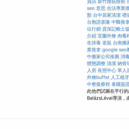
資訊
新竹撥筋技術
seo 意思
合法專業
類
台中居家清潔
禮
台胞證基隆
中醫推
位行銷
資深記帳士
介紹
宜蘭外燴
肉毒
生排毒
老鼠
台南搬
業推拿
google se
中搬家公司推薦
消
體態調整
清潔
納骨
人房
長照中心 單人
外燴buffet
人工植
中整復療程
泰國簽
此他們試圖在平行的故
BalázsLévai導演