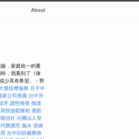
About
顛簸，家庭統一的重
同時，我看到了《偉
少具有希望。 - 野
大雅按摩服務
月子中
搬家公司推薦
台中牙
植牙
護照換發
換護
中肩頸放鬆療程
撥筋
東徵信社
社團法人登
社代辦護照
漏水
拔罐
費用
台中刮痧服務推