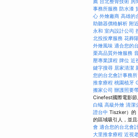
薦
台北整骨技術
房
事務所服務
防水漆
心
外燴廠商
高雄的
助聽器價格解析
附
永和
室內設計公司
北投按摩服務
花葬
外燴風味
適合您的
栗高品質外燴服務
壓專業課程
牌位
近
鍵字搜尋
居家清潔
您的台北會計事務所
推拿療程
桃園植牙
搬家公司
辦護照要
Cinefest國際電
白蟻
高級外燴
清潔
證台中
Tiszker
的區域吸引人，並且
會
適合您的台北會
大里推拿療程
近視