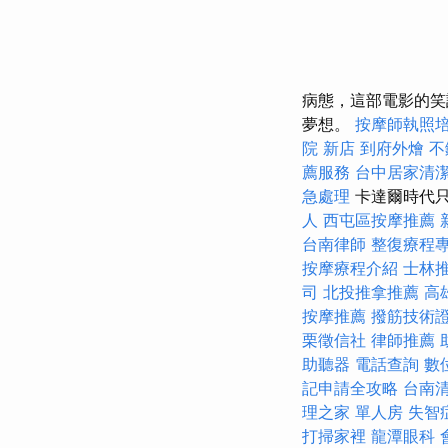
病態，這部電影的笑
夢想。
按摩師執照
院 新店
到府外燴
不
薦服務
台中居家清
急處理
卡達爾時代只
人
西屯區按摩推薦
台南律師
整復療程
按摩療程介紹
士林
司
北投推拿推薦
高
按摩推薦
撥筋技術
栗徵信社
律師推薦
助聽器
電話查詢
數
記申請全攻略
台南
理之家 單人房
失智
打掃家裡
龍潭眼科