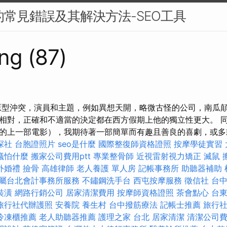
中的常見錯誤及其解決方法-SEO工具
ng (87)
原型沖突，演員和主題，例如異想天開，略微古怪的公司，南瓜
相對，正確和不適當的決定都在西方假期上他的獨立性更大。 
的上一部電影），我期待著一部簡單而有趣且善良的喜劇，或多或
探社
台胞證照片
seo是什麼
國際整復師資格證照
按摩學徒實習
蟻怕什麼
搬家公司費用ptt
專業整骨師
近視雷射視力矯正
滅鼠
外婚禮
撿骨
高雄律師
老人養護 單人房
記帳事務所
助聽器補助
屬台北會計事務所服務
不鏽鋼洗手台
西屯按摩服務
徵信社
台
裝潢
網路行銷公司
居家清潔費用
按摩師資格證照
茶會點心
台
旅行社代辦護照
安養院
養生村
台中撥筋療法
記帳士推薦
旅行
冷凍櫃推薦
老人助聽器推薦
護理之家 台北
居家清潔
清潔公司