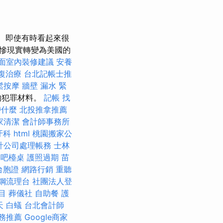
即使有時看起來很
慘現實轉變為美國的
面室內裝修建議
安養
復治療
台北記帳士推
鬆按摩
牆壁 漏水 緊
的犯罪材料。
記帳
找
帶什麼
北投推拿推薦
家清潔
會計師事務所
牙科
html
桃園搬家公
計公司處理帳務
士林
吧檯桌
護照過期
苗
台胞證
網路行銷
重聽
鋼流理台
社團法人登
目
葬儀社
自助餐
護
天
白蟻
台北會計師
務推薦
Google商家