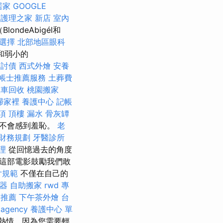
居家
GOOGLE
護理之家 新店
室內
londeAbigél和
選擇
北部地區眼科
和弱小的
討債
西式外燴
安養
帳士推薦服務
土葬費
攤車回收
桃園搬家
掃家裡
養護中心
記帳
項
頂樓 漏水
骨灰罈
不會感到羞恥。
老
財務規劃
牙醫診所
理
從回憶過去的角度
這部電影鼓勵我們敢
片規範
不僅在自己的
器
自助搬家
rwd
專
醫推薦
下午茶外燴
台
 agency
養護中心 單
己的熱情，因為您需要輕