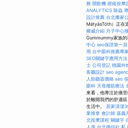
務
開飲機
經絡按摩
ANALYTICS
除蟲
設計推薦
台北搬家
MátyásTóth）正在
權威介紹
月子中心
Gummummy家族
中心
seo保證第一頁
用
台中眼科推薦專
SEO關鍵字應用方法
士
公司登記
桃園外
客廳設計
seo agen
人助聽器價格
seo
眼科
天母撥筋療法
來看，他專注於痛苦
於離開​​我們的舒適
生活中。
居家清潔3
業推拿
會計師
嘉義
北按摩課程
關鍵字
人房
台北徵信社
私