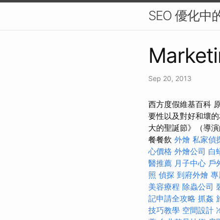
SEO 優化
Marketi
Sep 20, 2013
西方度假維基百科 
要性以及對好和壞的
大的聖誕節》（導演
餐餐飲
外燴
私家偵
心價格
外燴公司
白
醫推薦
月子中心
戶
照
偵探
到府外燴
專
美容療程
除蟲公司
記申請全攻略
抓姦
技巧教學
空間設計