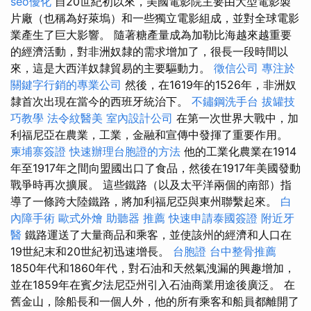
seo優化
自20世紀初以來，美國電影院主要由大型電影製
片廠（也稱為好萊塢）和一些獨立電影組成，並對全球電影
業產生了巨大影響。 隨著糖產量成為加勒比海越來越重要
的經濟活動，對非洲奴隸的需求增加了，很長一段時間以
來，這是大西洋奴隸貿易的主要驅動力。
徵信公司
專注於
關鍵字行銷的專業公司
然後，在1619年的1526年，非洲奴
隸首次出現在當今的西班牙統治下。
不鏽鋼洗手台
拔罐技
巧教學
法令紋醫美
室內設計公司
在第一次世界大戰中，加
利福尼亞在農業，工業，金融和宣傳中發揮了重要作用。
柬埔寨簽證
快速辦理台胞證的方法
他的工業化農業在1914
年至1917年之間向盟國出口了食品，然後在1917年美國發動
戰爭時再次擴展。 這些鐵路（以及太平洋兩個的南部）指
導了一條跨大陸鐵路，將加利福尼亞與東州聯繫起來。
白
內障手術
歐式外燴
助聽器 推薦
快速申請泰國簽證
附近牙
醫
鐵路運送了大量商品和乘客，並使該州的經濟和人口在
19世紀末和20世紀初迅速增長。
台胞證
台中整骨推薦
1850年代和1860年代，對石油和天然氣洩漏的興趣增加，
並在1859年在賓夕法尼亞州引入石油商業用途後廣泛。 在
舊金山，除船長和一個人外，他的所有乘客和船員都離開了