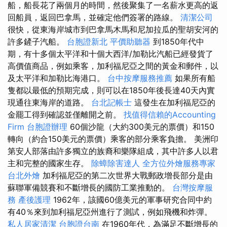
船，船長花了兩個月的時間，然後聚集了一名薪水更高的返
回船員，返回巴拿馬，並確定他們簽署的路線。
清潔公司
很快，從東海岸城市到巴拿馬木馬和尼加拉瓜的聖胡安河的
許多鏟子汽船。
台胞證新北
平價助聽器
到1850年代中
期，有十多個太平洋和十個大西洋/加勒比汽船已經發貨了
高價值商品，例如乘客，加利福尼亞之間的黃金和郵件，以
及太平洋和加勒比海港口。
台中按摩服務推薦
如果所有船
隻都以最低的預期完成，則可以在1850年後長達40天內實
現通往東海岸的道路。
台北記帳士
這發生在加利福尼亞的
金罷工得到確認並僅離開之前。
找值得信賴的Accounting
Firm
台胞證辦理
60個沙龍（大約300美元的票價）和150
轉向（約合150美元的票價）乘客的部分乘客負擔。 美洲印
第安人部落由許多獨立的族裔和樂隊組成，其中許多人以君
主和完整的國家生存。
除蟑除害達人
全方位外燴服務專家
台北外燴
加利福尼亞的第二次世界大戰郵政增長部分是由
蘇聯軍備競賽和不斷增長的國防工業推動的。
台灣按摩服
務
產後護理
1962年，該國60億美元的軍事研究合同中約
有40％來到加利福尼亞州進行了測試，例如飛機和炸彈。
私人居家清潔
台胞證台南
在1960年代，為滿足不斷增長的