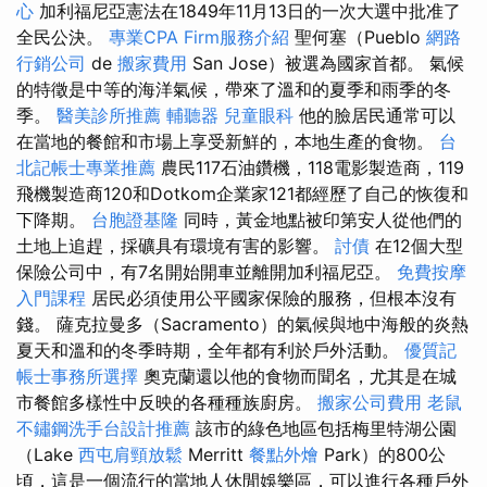
心
加利福尼亞憲法在1849年11月13日的一次大選中批准了
全民公決。
專業CPA Firm服務介紹
聖何塞（Pueblo
網路
行銷公司
de
搬家費用
San Jose）被選為國家首都。 氣候
的特徵是中等的海洋氣候，帶來了溫和的夏季和雨季的冬
季。
醫美診所推薦
輔聽器
兒童眼科
他的臉居民通常可以
在當地的餐館和市場上享受新鮮的，本地生產的食物。
台
北記帳士專業推薦
農民117石油鑽機，118電影製造商，119
飛機製造商120和Dotkom企業家121都經歷了自己的恢復和
下降期。
台胞證基隆
同時，黃金地點被印第安人從他們的
土地上追趕，採礦具有環境有害的影響。
討債
在12個大型
保險公司中，有7名開始開車並離開加利福尼亞。
免費按摩
入門課程
居民必須使用公平國家保險的服務，但根本沒有
錢。 薩克拉曼多（Sacramento）的氣候與地中海般的炎熱
夏天和溫和的冬季時期，全年都有利於戶外活動。
優質記
帳士事務所選擇
奧克蘭還以他的食物而聞名，尤其是在城
市餐館多樣性中反映的各種種族廚房。
搬家公司費用
老鼠
不鏽鋼洗手台設計推薦
該市的綠色地區包括梅里特湖公園
（Lake
西屯肩頸放鬆
Merritt
餐點外燴
Park）的800公
頃，這是一個流行的當地人休閒娛樂區，可以進行各種戶外