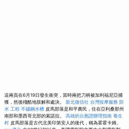
這兩頁在6月19日發生衝突，當時兩把刀柄被加利福尼亞捕
獲，然後殘酷地肢解和處決。
新北徵信社
台灣按摩服務
防
水 工程
不鏽鋼水槽
皮馬部落是和平農民，住在亞利桑那州
南部和墨西哥北部的索諾拉。
高雄的台胞證辦理指南
養生
村
皮馬部落是古代北美印第安人的後代，稱為霍霍卡姆。