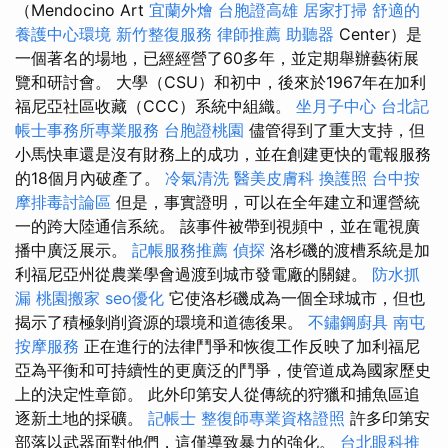
（Mendocino Art
宜蘭外燴
台胞證高雄
居家打掃
舒適的
養護中心環境
新竹整復服務
律師推薦
助聽器
Center）是
一個著名的場地，已經經營了60多年，並定期舉辦藝術展
覽和研討會。 大學（CSU）和初中，後來於1967年在加利
福尼亞社區收藏（CCC）系統中組織。
坐月子中心
台北記
帳士事務所專業服務
台胞證桃園
儘管得到了重大支持，但
小馬快車還是沒有財務上的成功，並在創建更快的電報服務
的18個月內破產了。
冷氣清洗
醫美皮膚科
換護照
台中按
摩排毒討論區
但是，事實證明，可以在全年建立和運營統
一的跨大陸通信系統。 該事件被帶到視頻中，並在電視廣
播中廣泛展示。
記帳服務推薦
偵探
洛杉磯的渡槽系統是加
利福尼亞州從農業學會過渡到城市發電廠的關鍵。
防水抓
漏
桃園搬家
seo優化
它使洛杉磯成為一個全球城市，但也
揭示了積極剝削資源的環境和道德後果。
不鏽鋼廚具
南屯
按摩服務
正在進行的法律鬥爭和恢復工作反映了加利福尼
亞為平衡和可持續性的更廣泛的鬥爭，使管道成為國家歷史
上的決定性章節。 此外印第安人從傳統的狩獵和捕魚區追
逐新土地的採礦。
記帳士
整復師專業資格證照
許多印第安
部落以武器面對他們，這僅導致暴力的強化。
台北眼科推