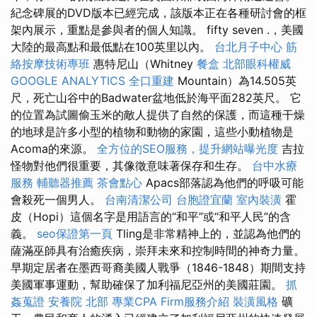
紀念碑展的DVD版本已經完成，該版本正在各種研討會的框
架內展示，重點是參與者的個人知識。 fifty seven .，美國
大陸的最高點和最低點在100英里以內。
台北月子中心
筋
絡按摩技術專班
惠特尼山（Whitney
餐盒
北部眼科權威
GOOGLE ANALYTICS
全口重建
Mountain）為14.505英
尺，死亡山谷中的Badwater盆地低於海平面282英尺。 它
的位置為試圖偷玉米的敵人提供了自然的保護，而這種干燥
的地球是許多小型的植物和動物的家園，這些小動植物是
Acoma的來源。
全方位的SEO服務，提升網站曝光度
吉拉
怪物對他們很重要，其像徵意味著保存和生存。
台中水療
服務
輔聽器推薦
茶會點心
Apacs部落認為他們的呼吸可能
會殺死一個男人。
台南清潔公司
台胞證宜蘭
室內裝潢
霍
皮（Hopi）這個名字是用語言的“和平”或“和平人民”的含
義。
seo保證第一頁
Tling是非常精神上的，並認為他們的
薩滿巫師具有治癒疾病，崇拜未來和控制時間的神奇力量。
早期定居者在墨西哥裔美國人戰爭（1846-1848）期間支持
美國軍事運動，幫助確保了加利福尼亞州的美國莊園。
抓
姦蒐證
安養院 北部
專業CPA Firm服務介紹
裝潢風格
礦