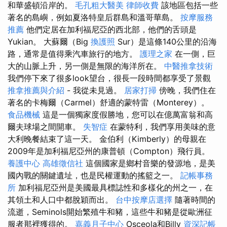
和華盛頓沿岸的。
毛孔粗大醫美
律師收費
該地區包括一些
著名的島嶼，例如夏洛特皇后群島和溫哥華島。
按摩服務
推薦
他們定居在加利福尼亞的西北部，他們的舌頭是
Yukian。 大蘇爾（Big
換護照
Sur）是這條140公里的沿海
路，通常是值得乘汽車旅行的地方。
護理之家
在一側，巨
大的山脈上升，另一側是無限的海洋所在。
中醫推拿技術
我們停下來了很多look望台，很長一段時間都享受了景觀
推拿推薦與介紹
- 我從未見過。
居家打掃
傍晚，我們住在
著名的卡梅爾（Carmel）舒適的蒙特雷（Monterey）。
食品機械
這是一個獨家度假勝地，您可以在億萬富翁和高
爾夫球場之間開車。
失智症
在蒙特利，我們享用美味的意
大利晚餐結束了這一天。 金伯利（Kimberly）的母親在
2009年是加利福尼亞州的康普頓（Compton）飛行員。
養護中心
高雄徵信社
這個國家是鄉村音樂的發源地，是美
國內戰的關鍵遺址，也是民權運動的搖籃之一。
記帳事務
所
加利福尼亞州是美國最具標誌性和多樣化的州之一，在
其領土和人口中都脫穎而出。
台中按摩店選擇
隨著時間的
流逝，Seminols開始繁殖牛和豬，這些牛和豬是從歐洲征
服者那裡獲得的。
嘉義月子中心
Osceola和Billy
資深記帳