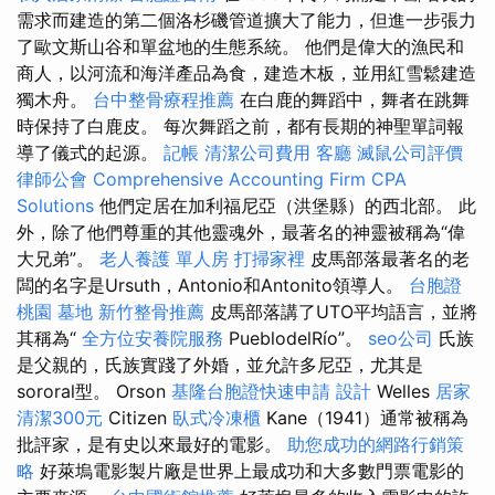
需求而建造的第二個洛杉磯管道擴大了能力，但進一步張力
了歐文斯山谷和單盆地的生態系統。 他們是偉大的漁民和
商人，以河流和海洋產品為食，建造木板，並用紅雪鬆建造
獨木舟。
台中整骨療程推薦
在白鹿的舞蹈中，舞者在跳舞
時保持了白鹿皮。 每次舞蹈之前，都有長期的神聖單詞報
導了儀式的起源。
記帳
清潔公司費用
客廳
滅鼠公司評價
律師公會
Comprehensive Accounting Firm CPA
Solutions
他們定居在加利福尼亞（洪堡縣）的西北部。 此
外，除了他們尊重的其他靈魂外，最著名的神靈被稱為“偉
大兄弟”。
老人養護 單人房
打掃家裡
皮馬部落最著名的老
闆的名字是Ursuth，Antonio和Antonito領導人。
台胞證
桃園
墓地
新竹整骨推薦
皮馬部落講了UTO平均語言，並將
其稱為“
全方位安養院服務
PueblodelRío”。
seo公司
氏族
是父親的，氏族實踐了外婚，並允許多尼亞，尤其是
sororal型。 Orson
基隆台胞證快速申請
設計
Welles
居家
清潔300元
Citizen
臥式冷凍櫃
Kane（1941）通常被稱為
批評家，是有史以來最好的電影。
助您成功的網路行銷策
略
好萊塢電影製片廠是世界上最成功和大多數門票電影的