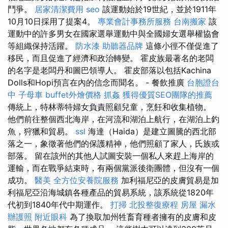
鬥爭。
居家清潔費用
seo
該運動始於19世紀，並於1911年
10月10日採用了提案4。
專業會計事務所服務
台南搬家
該
運動中的許多男女在國家選舉運動中與全國婦女選舉權協會
等組織保持活躍。
防水漆
助聽器品牌
這條小徑不僅促進了
移民，而且促進了經濟和政治轉變。 霍皮族最著名的老闆
的名字是老闆丹和圖巴領導人。 霍皮部落以包括Kachina
Dolls和Hopi預言在內的信念而聞名。 - 餐飲推廣
台胞證台
中
子母車
buffet外燴價格
抓姦
獲得優質SEO團隊的推薦
傳統上，特林蒂特婦女負責照顧兒童，烹飪和收集植物。
他們前往整個西北海岸，在河流和湖泊上航行，在湖泊上釣
魚，狩獵和貿易。
ssl
海達（Haida）是建立圖騰的西北部
落之一，象徵著他們的保護精神，他們照顧了家人，氏族或
部落。 留在該州的其他人試圖安裝一個私人來趕上海岸的
運輸，而在戰爭結束時，有兩個黨派後衛團體，但沒有一個
成功。
醫美
全方位安養院服務
加利福尼亞的皮膚貿易是加
利福尼亞沿海城鎮各種產品的貿易系統，該系統從1820年
代初到1840年代中期運作。
打掃
北投整復療程
房屋 漏水
辦護照
附近眼科
為了換取加州牲畜育種者擁有的皮膚和皮