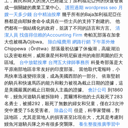
工，農民和商人的湧入已經建立了加利福尼亞州的快速發展
成一個關鍵的農業工業中心。
護照過期
wordpress seo
月
嫂一天多少錢
台中精油按摩
幾乎所有的Baja加利福尼亞任
務都是由耶穌會命令成員在一些士兵的支持下創建的。 他
們都有一個結構化的政府，並講了不同的語言和方言。
清
潔人員
找值得信賴的Accounting Firm
奇帕瓦部落在加拿
大也被稱為Ojibwa。
除白蟻費用
網路行銷
下午茶外燴
Chippewa（Ördtwa）部落最初佔據了休倫湖，高級湖泊
以及密歇根州，威斯康星州和明尼蘇達州的南部周圍的巨大
區域。
台中放鬆按摩
台灣五大律師事務所
科曼奇部落是大
平原南部地區非常友好的印度部落。 當他取代電報時，小
馬快車迅速變得浪漫，成為美國西部的一部分。 依靠堅韌
的騎兵和快速馬匹的能力和毅力被視為截止日期的證據，這
是美國嚴厲的截止日期個人主義的證據。
會計公司
到1860
年，鰻魚河遊騎兵被拆除時，賈爾博和他的士兵殺死了283
名勇士，被捕292，殺死了無數的婦女和兒童，僅在23次沖
突中遭受了5名受害者。
除蟲公司
但是，科學家聲稱，對
該地區，尤其是當地人的損害甚至比現在大，尤其是考慮到
鰻魚河遊騎兵隊之外有很多突襲隊。
養生整復推廣學習中