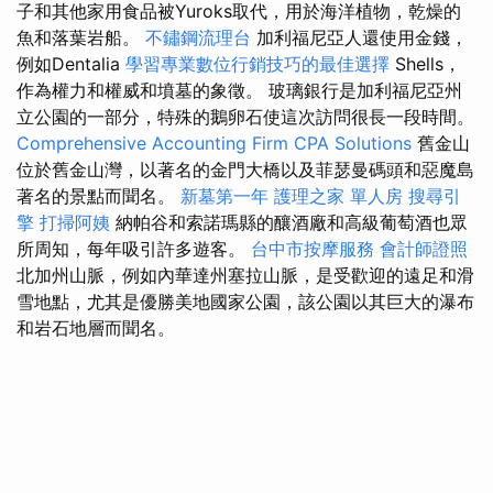
子和其他家用食品被Yuroks取代，用於海洋植物，乾燥的
魚和落葉岩船。
不鏽鋼流理台
加利福尼亞人還使用金錢，
例如Dentalia
學習專業數位行銷技巧的最佳選擇
Shells，
作為權力和權威和墳墓的象徵。 玻璃銀行是加利福尼亞州
立公園的一部分，特殊的鵝卵石使這次訪問很長一段時間。
Comprehensive Accounting Firm CPA Solutions
舊金山
位於舊金山灣，以著名的金門大橋以及菲瑟曼碼頭和惡魔島
著名的景點而聞名。
新墓第一年
護理之家 單人房
搜尋引
擎
打掃阿姨
納帕谷和索諾瑪縣的釀酒廠和高級葡萄酒也眾
所周知，每年吸引許多遊客。
台中市按摩服務
會計師證照
北加州山脈，例如內華達州塞拉山脈，是受歡迎的遠足和滑
雪地點，尤其是優勝美地國家公園，該公園以其巨大的瀑布
和岩石地層而聞名。