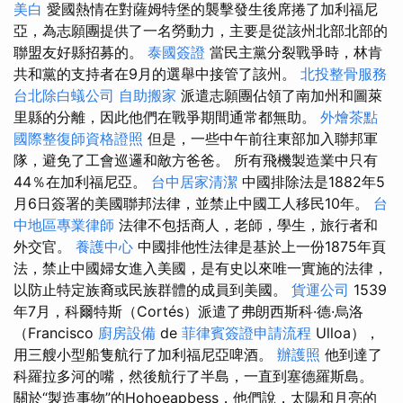
美白
愛國熱情在對薩姆特堡的襲擊發生後席捲了加利福尼
亞，為志願團提供了一名勞動力，主要是從該州北部北部的
聯盟友好縣招募的。
泰國簽證
當民主黨分裂戰爭時，林肯
共和黨的支持者在9月的選舉中接管了該州。
北投整骨服務
台北除白蟻公司
自助搬家
派遣志願團佔領了南加州和圖萊
里縣的分離，因此他們在戰爭期間通常都無助。
外燴茶點
國際整復師資格證照
但是，一些中午前往東部加入聯邦軍
隊，避免了工會巡邏和敵方爸爸。 所有飛機製造業中只有
44％在加利福尼亞。
台中居家清潔
中國排除法是1882年5
月6日簽署的美國聯邦法律，並禁止中國工人移民10年。
台
中地區專業律師
法律不包括商人，老師，學生，旅行者和
外交官。
養護中心
中國排他性法律是基於上一份1875年頁
法，禁止中國婦女進入美國，是有史以來唯一實施的法律，
以防止特定族裔或民族群體的成員到美國。
貨運公司
1539
年7月，科爾特斯（Cortés）派遣了弗朗西斯科·德·烏洛
（Francisco
廚房設備
de
菲律賓簽證申請流程
Ulloa），
用三艘小型船隻航行了加利福尼亞啤酒。
辦護照
他到達了
科羅拉多河的嘴，然後航行了半島，一直到塞德羅斯島。
關於“製造事物”的Hohoeapbess，他們說，太陽和月亮的