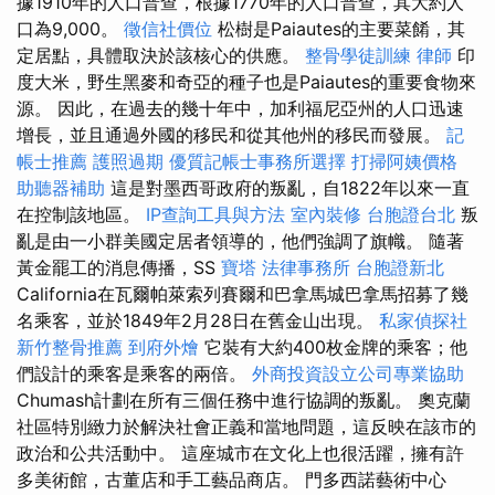
據1910年的人口普查，根據1770年的人口普查，其大約人
口為9,000。
徵信社價位
松樹是Paiautes的主要菜餚，其
定居點，具體取決於該核心的供應。
整骨學徒訓練
律師
印
度大米，野生黑麥和奇亞的種子也是Paiautes的重要食物來
源。 因此，在過去的幾十年中，加利福尼亞州的人口迅速
增長，並且通過外國的移民和從其他州的移民而發展。
記
帳士推薦
護照過期
優質記帳士事務所選擇
打掃阿姨價格
助聽器補助
這是對墨西哥政府的叛亂，自1822年以來一直
在控制該地區。
IP查詢工具與方法
室內裝修
台胞證台北
叛
亂是由一小群美國定居者領導的，他們強調了旗幟。 隨著
黃金罷工的消息傳播，SS
寶塔
法律事務所
台胞證新北
California在瓦爾帕萊索列賽爾和巴拿馬城巴拿馬招募了幾
名乘客，並於1849年2月28日在舊金山出現。
私家偵探社
新竹整骨推薦
到府外燴
它裝有大約400枚金牌的乘客；他
們設計的乘客是乘客的兩倍。
外商投資設立公司專業協助
Chumash計劃在所有三個任務中進行協調的叛亂。 奧克蘭
社區特別緻力於解決社會正義和當地問題，這反映在該市的
政治和公共活動中。 這座城市在文化上也很活躍，擁有許
多美術館，古董店和手工藝品商店。 門多西諾藝術中心