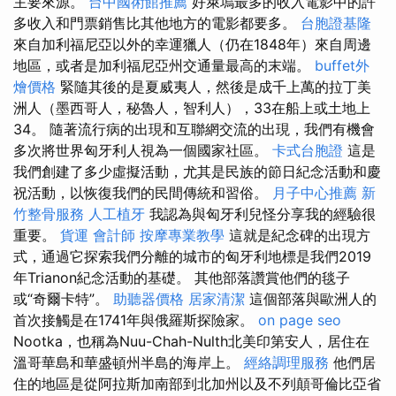
主要來源。
台中國術館推薦
好萊塢最多的收入電影中的許
多收入和門票銷售比其他地方的電影都要多。
台胞證基隆
來自加利福尼亞以外的幸運獵人（仍在1848年）來自周邊
地區，或者是加利福尼亞州交通量最高的末端。
buffet外
燴價格
緊隨其後的是夏威夷人，然後是成千上萬的拉丁美
洲人（墨西哥人，秘魯人，智利人），33在船上或土地上
34。 隨著流行病的出現和互聯網交流的出現，我們有機會
多次將世界匈牙利人視為一個國家社區。
卡式台胞證
這是
我們創建了多少虛擬活動，尤其是民族的節日紀念活動和慶
祝活動，以恢復我們的民間傳統和習俗。
月子中心推薦
新
竹整骨服務
人工植牙
我認為與匈牙利兒怪分享我的經驗很
重要。
貨運
會計師
按摩專業教學
這就是紀念碑的出現方
式，通過它探索我們分離的城市的匈牙利地標是我們2019
年Trianon紀念活動的基礎。 其他部落讚賞他們的毯子
或“奇爾卡特”。
助聽器價格
居家清潔
這個部落與歐洲人的
首次接觸是在1741年與俄羅斯探險家。
on page seo
Nootka，也稱為Nuu-Chah-Nulth北美印第安人，居住在
溫哥華島和華盛頓州半島的海岸上。
經絡調理服務
他們居
住的地區是從阿拉斯加南部到北加州以及不列顛哥倫比亞省