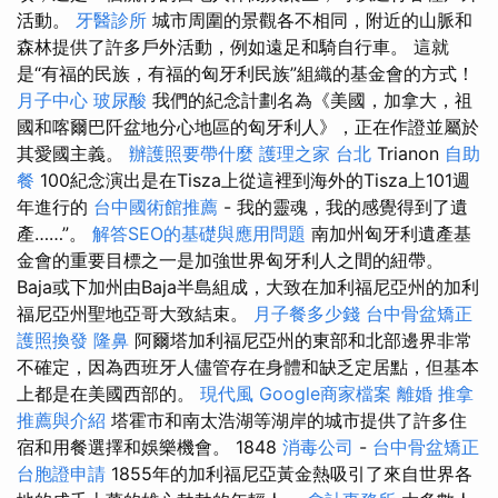
活動。
牙醫診所
城市周圍的景觀各不相同，附近的山脈和
森林提供了許多戶外活動，例如遠足和騎自行車。 這就
是“有福的民族，有福的匈牙利民族”組織的基金會的方式！
月子中心
玻尿酸
我們的紀念計劃名為《美國，加拿大，祖
國和喀爾巴阡盆地分心地區的匈牙利人》，正在作證並屬於
其愛國主義。
辦護照要帶什麼
護理之家 台北
Trianon
自助
餐
100紀念演出是在Tisza上從這裡到海外的Tisza上101週
年進行的
台中國術館推薦
- 我的靈魂，我的感覺得到了遺
產……”。
解答SEO的基礎與應用問題
南加州匈牙利遺產基
金會的重要目標之一是加強世界匈牙利人之間的紐帶。
Baja或下加州由Baja半島組成，大致在加利福尼亞州的加利
福尼亞州聖地亞哥大致結束。
月子餐多少錢
台中骨盆矯正
護照換發
隆鼻
阿爾塔加利福尼亞州的東部和北部邊界非常
不確定，因為西班牙人儘管存在身體和缺乏定居點，但基本
上都是在美國西部的。
現代風
Google商家檔案
離婚
推拿
推薦與介紹
塔霍市和南太浩湖等湖岸的城市提供了許多住
宿和用餐選擇和娛樂機會。 1848
消毒公司
-
台中骨盆矯正
台胞證申請
1855年的加利福尼亞黃金熱吸引了來自世界各