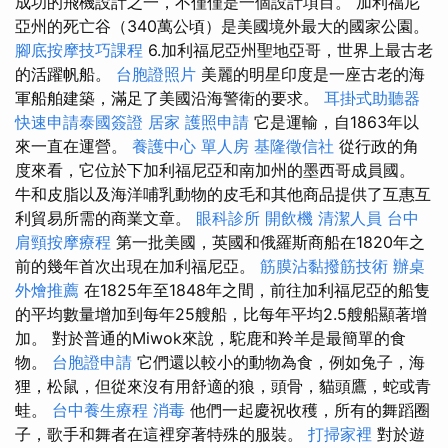
成功的飛機設計之一，不僅僅是一個設計項目。 加利福尼
亞州的死亡谷（340萬公頃）是美國境外最大的國家公園。
腳底按摩技巧課程
6.加利福尼亞州聖地亞哥，世界上最古老
的活躍帆船。
台胞證照片
美麗的明星印度是一座古老的海
軍船舶建築，滿足了美國沿海警衛的要求。
耳掛式助聽器
快速申請泰國簽證
居家
護照申請
它是運輸，自1863年以
來一直在運營。
養護中心 單人房
基隆徵信社
從行政的角
度來看，它位於下加利福尼亞和南加州的墨西哥成員國。
牛和皮脂以及海洋哺乳動物的皮毛和其他商品提供了互惠互
利貿易所需的商業文章。
眼科診所
開飲機
清潔人員
台中
肩頸按摩療程
第一批美國，英國和俄羅斯商船在1820年之
前的幾年首次出現在加利福尼亞。
筋膜沾黏撥筋技術
辦桌
外燴推薦
在1825年至1848年之間，前往加利福尼亞的船隻
的平均數量增加到每年25艘船，比每年平均2.5艘船顯著增
加。 對於普通的Miwok來說，駝鹿和羚羊是最簡單的食
物。
台胞證申請
它們還以較小的動物為食，例如兔子，海
狸，松鼠，但從來沒有用舒適的狼，頭骨，貓頭鷹，蛇或青
蛙。
台中養生療程
消毒
他們一起慶祝收穫，所有的舞蹈圈
子，歌手和舞者在這裡穿著特殊的服裝。
打掃家裡
對於遊