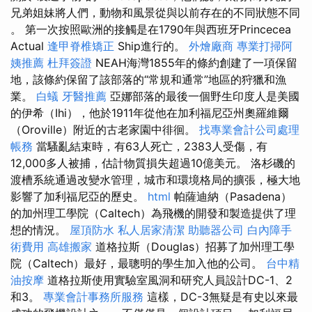
兄弟姐妹將人們，動物和風景從與以前存在的不同狀態不同​​
。 第一次按照歐洲的接觸是在1790年與西班牙Princecea
Actual
逢甲脊椎矯正
Ship進行的。
外燴廠商
專業打掃阿
姨推薦
杜拜簽證
NEAH海灣1855年的條約創建了一項保留
地，該條約保留了該部落的“常規和通常”地區的狩獵和漁
業。
白蟻
牙醫推薦
亞娜部落的最後一個野生印度人是美國
的伊希（Ihi），他於1911年從他在加利福尼亞州奧羅維爾
（Oroville）附近的古老家園中徘徊。
找專業會計公司處理
帳務
當騷亂結束時，有63人死亡，2383人受傷，有
12,000多人被捕，估計物質損失超過10億美元。 洛杉磯的
渡槽系統通過改變水管理，城市和環境格局的擴張，極大地
影響了加利福尼亞的歷史。
html
帕薩迪納（Pasadena）
的加州理工學院（Caltech）為飛機的開發和製造提供了理
想的情況。
屋頂防水
私人居家清潔
助聽器公司
白內障手
術費用
高雄搬家
道格拉斯（Douglas）招募了加州理工學
院（Caltech）最好，最聰明的學生加入他的公司。
台中精
油按摩
道格拉斯使用實驗室風洞和研究人員設計DC-1、2
和3。
專業會計事務所服務
這樣，DC-3無疑是有史以來最