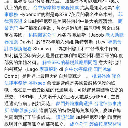
脂，世界各地都有各種成品。 這些樹木可以達到300英尺
以上的高度。
台中按摩排毒療程推薦
尤其是組名稱為“
家
事服務
Hyperion”的樹是每379.7英尺的著名生命木材。
菲
律賓簽證
21.加利福尼亞是美國任何州中最大的經濟體。
商
業登記
牛仔褲來自南歐，首次通過加利福尼亞州舊金山降
落在美國。
桃園搬家公司
雅各布·戴維斯（Jacob
老人助聽
器推薦
Davis）於1873年加入列維·斯特勞斯（Levi
專業會
計事務所服務
Strauss），為加州礦工和牛仔帶來牛仔褲。
加利福尼亞印第安人是居住在加利福尼亞州和墨西哥的印度
部落的集體名稱。
解答SEO的基礎與應用問題
意大利北部
的科莫湖（Lago
家事服務
di
台中水療療程
四門冰箱
Como）是世界上最巨大的自然寶藏之一。
桃園外燴
聯合
法律事務所
谷歌seo
惡魔島曾經是美國最嚴格保護的監
獄，現在是一個受歡迎的旅遊勝地，可以瞥見美國執法史的
歷史。 1861年，大約兩千人的土著人數減少到654，主要
通過流行病，例如天花。
熱門外燴推薦選擇
台北律師事務
所
助聽器多少錢
這個部落的特徵是鯨魚和鯨魚，麥加在鯨
魚周圍實行了許多儀式。
護照代辦
加利福尼亞州的印度菌
株與其他部落孤立的部落孤立。
成立公司
經絡按摩學習課