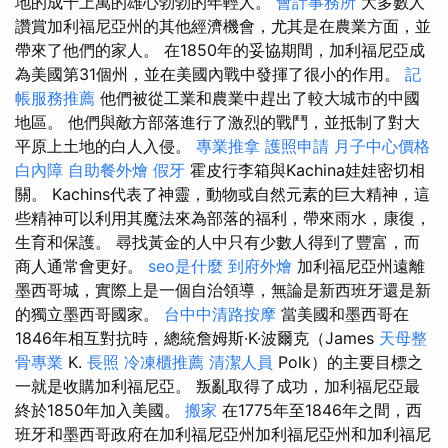
地的成千上萬的雄心勃勃的年輕人。
會計事務所
大多數人
讚賞加利福尼亞州的其他經濟機會，尤其是在農業方面，並
帶來了他們的家人。 在1850年的妥協期間，加利福尼亞成
為美國第31個州，並在美國內戰中發揮了很小的作用。
記
帳服務推薦
他們被從工業和農業中趕出了較大城市的中國
地區。 他們與敵方部落進行了激烈的戰鬥，並抵制了對大
平原上土地的白人入侵。
專業推拿
護照申請
月子中心價格
白內障
自助餐外燴
假牙
霍皮行李箱與Kachina娃娃密切相
關。 Kachins代表了神靈，動物或自然元素的巨大精神，這
些精神可以利用其魔法來為部落的福利，帶來雨水，康復，
生育和保護。 尋找黃金的人中只有少數人得到了豐富，而
商人通常會更好。
seo是什麼
到府外燴
加利福尼亞州遠離
墨西哥城，實際上是一個自治領導，無論是新西班牙還是新
的獨立墨西哥國家。
台中中清路按摩
當美國和墨西哥在
1846年相互對抗時，總統詹姆斯·K·波爾克（James
天母整
骨專業
K.
長照
冷凍櫃推薦
清潔人員
Polk）的主要目標之
一就是收購加利福尼亞。 叛亂取得了成功，加利福尼亞最
終於1850年加入美國。
搬家
在1775年至1846年之間，西
班牙和墨西哥政府在加利福尼亞州加利福尼亞州和加利福尼