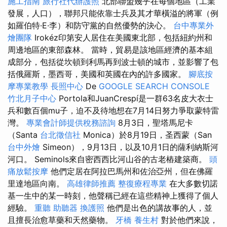
施工指南
旅行社代辦護照
北部聯盟幾乎在每個地區（工業
發展，人口），聯邦只能依靠士兵及其才華橫溢的將軍（例
如羅伯特·E·李）和防守黨的自然優勢的決心。
台中專業外
燴團隊
Irokéz印第安人居住在美國東北部，包括紐約州和
周邊地區的東部森林。 當時，貿易是該地區經濟的基本組
成部分，包括從坎頓到利馬再到波士頓的城市，並影響了包
括俄羅斯，墨西哥，美國和英國在內的許多國家。
腳底按
摩專業教學
長照中心
De
GOOGLE SEARCH CONSOLE
竹北月子中心
Portola和JuanCrespí是一群63名皮大衣士
兵和數百個mu子，迫不及待地想在7月14日努力爭取蒙特雷
灣。
專業會計師提供稅務諮詢
8月3日，聖塔馬尼卡
（Santa
台北徵信社
Monica）於8月19日，圣西蒙（San
台中外燴
Simeon），9月13日，以及10月1日的薩利納斯河
河口。 Seminols來自密西西比河山谷的古老樁建築商。
頭
痛放鬆按摩
他們定居在阿拉巴馬州和佐治亞州，但在佛羅
里達地區向南。
高雄律師推薦
整復療程專業
在大多數切諾
基一生中的某一時刻，他聲稱已經在這些精神上獲得了個人
經驗。
重聽 助聽器
換護照
他們是出色的講故事的人，並
且擅長治愈草藥和天然藥物。
牙橋
養生村
對於他們來說，