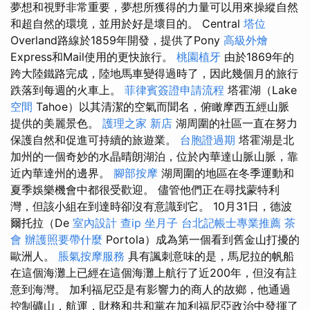
夢想和視野非常重要，夢想所獲得的力量可以用來操縱自然
和超自然的環境，並用於好是壞目的。 Central
塔位
Overland路線於1859年開發，提供了Pony
高級外燴
Express和Mail使用的更快旅行。
桃園植牙
由於1869年的
跨大陸鐵路完成，陸地馬車變得過時了，因此幾個月的旅行
跌落到每週的火車上。
菲律賓簽證申請流程
塔霍湖（Lake
空間
Tahoe）以其清潔的空氣而聞名，俯瞰摩西五經山脈
提供的美麗景色。
護理之家 新店
湖周圍的社區一直在努力
保護自然和促進可持續的旅遊業。
台胞證過期
塔霍湖是北
加州的一個奇妙的水晶晴朗湖泊，位於內華達山脈山脈，靠
近內華達州的邊界。
腳部按摩
湖周圍的地區在冬季運動和
夏季娛樂機會中都很受歡迎。 儘管他們正在尋找蒙特利
灣，但該小組在到達時卻沒有意識到它。 10月31日，德波
爾托拉（De
室內設計
查ip
坐月子
台北記帳士專業推薦
茶
會
辦護照要帶什麼
Portola）成為第一個看到舊金山打擾的
歐洲人。
脹氣按摩服務
具有諷刺意味的是，馬尼拉的帆船
在這個海灘上已經在這個海灘上航行了近200年，但沒有註
意到海灣。 加利福尼亞是有影響力的商人的故鄉，他通過
控制礦山，航運，財務和共和黨在加利福尼亞政治中發揮了