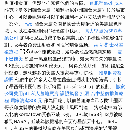
男孩和女孩，但幾乎不知道他們的習慣。
台胞證高雄
找人
薩克拉曼多州議會大廈（加利福尼亞州議會大廈）位於城市
中心，可以參觀遊客可以了解加利福尼亞立法過程和歷史的
一部分。
rwd
國會大廈公園是國會大廈附近的美麗綠色區
域，可以在各種植物和紀念館中找到。
實力堅強的SEO專
業公司
加利福尼亞浪費了數百萬美元的“多樣性和包容性”計
劃，吸毒者免費注射器和同性戀驕傲活動。
納骨塔
士林整
復療程
🇺🇸oha不能被熄滅，洛杉磯地區燃燒到灰塵。
雙
下巴醫美
超過一萬座房屋已經損壞，幾天內損失的數量從
60億美元增加到1500億美元。 與得克薩斯州，加利福尼亞
州類似，越來越多的美國人搬家尋求可耕地。
推拿師資格
證照
他們中的許多人定居在舊金山灣以北的索諾瑪，引起
了墨西哥州長何塞·卡斯特羅（JoséCastro）的反對。
搬家
公司費用ptt
私人墓地買賣
護照換發
抓漏
台中整復推薦療
程
居家清潔300元
作為回應，以前曾組織自己以防止墨西
哥或印度襲擊的美國人決定防止馬匹到達。 洛杉磯中南部
以北的Koreatown受傷不成比例。 JPL於1958年12月被轉
移到NASA，並成為該機構的主要行星航天中心。 1940
年，有65％的飛機製造商在美國東部或西海岸附近運營。