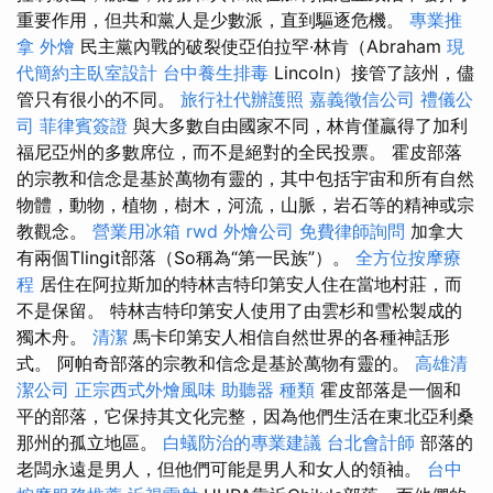
重要作用，但共和黨人是少數派，直到驅逐危機。
專業推
拿
外燴
民主黨內戰的破裂使亞伯拉罕·林肯（Abraham
現
代簡約主臥室設計
台中養生排毒
Lincoln）接管了該州，儘
管只有很小的不同。
旅行社代辦護照
嘉義徵信公司
禮儀公
司
菲律賓簽證
與大多數自由國家不同，林肯僅贏得了加利
福尼亞州的多數席位，而不是絕對的全民投票。 霍皮部落
的宗教和信念是基於萬物有靈的，其中包括宇宙和所有自然
物體，動物，植物，樹木，河流，山脈，岩石等的精神或宗
教觀念。
營業用冰箱
rwd
外燴公司
免費律師詢問
加拿大
有兩個Tlingit部落（So稱為“第一民族”）。
全方位按摩療
程
居住在阿拉斯加的特林吉特印第安人住在當地村莊，而
不是保留。 特林吉特印第安人使用了由雲杉和雪松製成的
獨木舟。
清潔
馬卡印第安人相信自然世界的各種神話形
式。 阿帕奇部落的宗教和信念是基於萬物有靈的。
高雄清
潔公司
正宗西式外燴風味
助聽器 種類
霍皮部落是一個和
平的部落，它保持其文化完整，因為他們生活在東北亞利桑
那州的孤立地區。
白蟻防治的專業建議
台北會計師
部落的
老闆永遠是男人，但他們可能是男人和女人的領袖。
台中