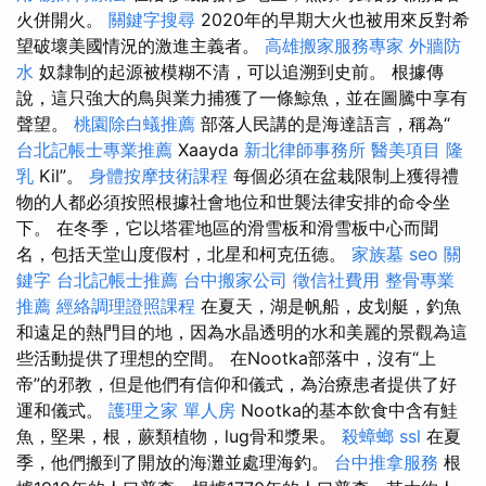
火併開火。
關鍵字搜尋
2020年的早期大火也被用來反對希
望破壞美國情況的激進主義者。
高雄搬家服務專家
外牆防
水
奴隸制的起源被模糊不清，可以追溯到史前。 根據傳
說，這只強大的鳥與業力捕獲了一條鯨魚，並在圖騰中享有
聲望。
桃園除白蟻推薦
部落人民講的是海達語言，稱為“
台北記帳士專業推薦
Xaayda
新北律師事務所
醫美項目
隆
乳
Kil”。
身體按摩技術課程
每個必須在盆栽限制上獲得禮
物的人都必須按照根據社會地位和世襲法律安排的命令坐
下。 在冬季，它以塔霍地區的滑雪板和滑雪板中心而聞
名，包括天堂山度假村，北星和柯克伍德。
家族墓
seo 關
鍵字
台北記帳士推薦
台中搬家公司
徵信社費用
整骨專業
推薦
經絡調理證照課程
在夏天，湖是帆船，皮划艇，釣魚
和遠足的熱門目的地，因為水晶透明的水和美麗的景觀為這
些活動提供了理想的空間。 在Nootka部落中，沒有“上
帝”的邪教，但是他們有信仰和儀式，為治療患者提供了好
運和儀式。
護理之家 單人房
Nootka的基本飲食中含有鮭
魚，堅果，根，蕨類植物，lug骨和漿果。
殺蟑螂
ssl
在夏
季，他們搬到了開放的海灘並處理海釣。
台中推拿服務
根