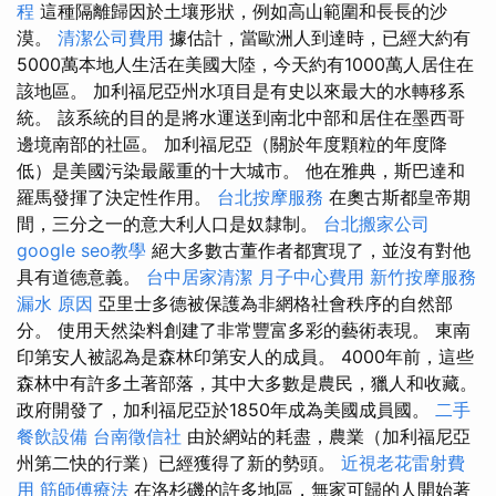
程
這種隔離歸因於土壤形狀，例如高山範圍和長長的沙
漠。
清潔公司費用
據估計，當歐洲人到達時，已經大約有
5000萬本地人生活在美國大陸，今天約有1000萬人居住在
該地區。 加利福尼亞州水項目是有史以來最大的水轉移系
統。 該系統的目的是將水運送到南北中部和居住在墨西哥
邊境南部的社區。 加利福尼亞（關於年度顆粒的年度降
低）是美國污染最嚴重的十大城市。 他在雅典，斯巴達和
羅馬發揮了決定性作用。
台北按摩服務
在奧古斯都皇帝期
間，三分之一的意大利人口是奴隸制。
台北搬家公司
google seo教學
絕大多數古董作者都實現了，並沒有對他
具有道德意義。
台中居家清潔
月子中心費用
新竹按摩服務
漏水 原因
亞里士多德被保護為非網格社會秩序的自然部
分。 使用天然染料創建了非常豐富多彩的藝術表現。 東南
印第安人被認為是森林印第安人的成員。 4000年前，這些
森林中有許多土著部落，其中大多數是農民，獵人和收藏。
政府開發了，加利福尼亞於1850年成為美國成員國。
二手
餐飲設備
台南徵信社
由於網站的耗盡，農業（加利福尼亞
州第二快的行業）已經獲得了新的勢頭。
近視老花雷射費
用
筋師傅療法
在洛杉磯的許多地區，無家可歸的人開始著