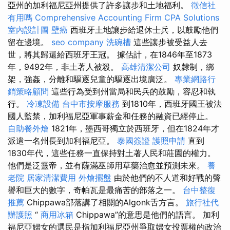
亞州的加利福尼亞州提供了許多讓步和土地福利。
徵信社
有用嗎
Comprehensive Accounting Firm CPA Solutions
室內設計圖
壁癌
西班牙土地讓步給退休士兵，以鼓勵他們
留在邊境。
seo company
洗碗槽
這些讓步被受益人去
世，將其歸還給西班牙王冠。 據估計，在1846年至1873
年，9492年，非土著人被殺。
高雄清潔公司
奴隸制，綁
架，強姦，分離和驅逐兒童的驅逐出境廣泛。
專業網路行
銷策略顧問
這些行為受到州當局和民兵的鼓勵，容忍和執
行。
冷凍設備
台中市按摩服務
到1810年，西班牙國王被法
國人監禁，加利福尼亞軍事薪金和任務的融資已經停止。
自助餐外燴
1821年，墨西哥獨立於西班牙，但在1824年才
派遣一名州長到加利福尼亞。
泰國簽證
護照申請
直到
1830年代，這些任務一直保持對土著人民和莊園的權力。
他們是泛靈帝，並有薩滿巫師用草藥治愈並預測未來。
養
老院
居家清潔費用
外燴擺盤
由於他們的不人道和好戰的聲
譽和巨大的數字，奇帕瓦是最痛苦的部落之一。
台中整復
推薦
Chippawa部落講了相關的Algonk舌方言。
旅行社代
辦護照
“
商用冰箱
Chippawa”的意思是他們的語言。 加利
福尼亞婦女的選民是指加利福尼亞州爭取婦女投票權的政治