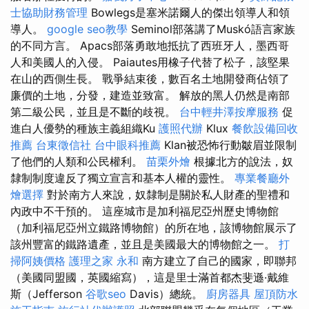
士協助財務管理
Bowlegs是塞米諾爾人的傑出領導人和領
導人。
google seo教學
Seminol部落講了Muskó語言家族
的不同方言。 Apacs部落勇敢地抵抗了西班牙人，墨西哥
人和美國人的入侵。 Paiautes用橡子代替了松子，該堅果
在山的西側生長。 戰爭結束後，數百名土地開發商佔領了
廉價的土地，分發，建造並致富。 解放的黑人仍然是南部
第二級公民，並且是不斷的歧視。
台中輕井澤按摩服務
促
進白人優勢的種族主義組織Ku
護照代辦
Klux
餐飲設備回收
推薦
台東徵信社
台中眼科推薦
Klan被恐怖行動皺眉並限制
了他們的人類和公民權利。
苗栗外燴
根據北方的說法，奴
隸制制度違反了獨立宣言和基本人權的靈性。
專業餐廳外
燴選擇
對於南方人來說，奴隸制是關於私人財產的聖禮和
內政中不干預的。 這座城市是加利福尼亞州歷史博物館
（加利福尼亞州立鐵路博物館）的所在地，該博物館展示了
該州豐富的鐵路遺產，並且是美國最大的博物館之一。
打
掃阿姨價格
護理之家 永和
南方建立了自己的國家，即聯邦
（美國同盟國，英國縮寫），這是里士滿首都杰斐遜·戴維
斯（Jefferson
谷歌seo
Davis）總統。
廚房器具
屋頂防水