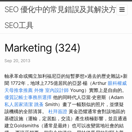
SEO 優化中的常見錯誤及其解決方法-
SEO工具
Marketing (324)
Sep 20, 2013
軸承革命或獨立加利福尼亞的短暫夢想»過去的歷史雜誌»新
聞 1772年，地球上7.75億居民的亞瑟·楊（Arthur
眼科權威
天母推拿推薦
外燴
室內設計師
Young）實際上是自由的。
優質記帳士事務所選擇
他的同時代人亞當·史密斯（Adam
私人居家清潔
跳蚤
Smith）畫了一幅類似的照片，並懷疑
該機構的全部清算。
杜拜簽證
黃金恐懼通常會對該地區的
基礎設施（運輸，定居點，交流）產生積極影響，並且通過
建立Goldsmiths（通常是最終）也可以改變當地社會的結