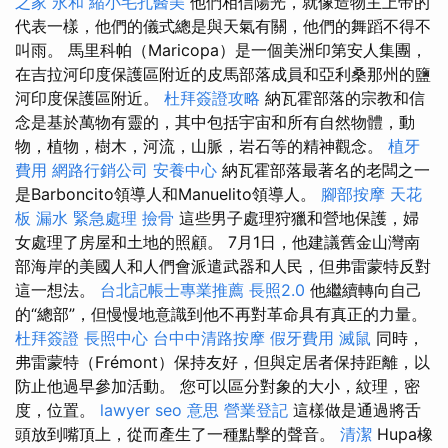
之家 永和
縮小毛孔醫美
他們相信陽光，就像造物主上帝的
代表一樣，他們的儀式總是與天氣有關，他們的舞蹈不得不
叫雨。 馬里科帕（Maricopa）是一個美洲印第安人集團，
在吉拉河印度保護區附近的皮馬部落成員和亞利桑那州的鹽
河印度保護區附近。
杜拜簽證攻略
納瓦霍部落的宗教和信
念是基於萬物有靈的，其中包括宇宙和所有自然物體，動
物，植物，樹木，河流，山脈，岩石等的精神觀念。
植牙
費用
網路行銷公司
安養中心
納瓦霍部落最著名的老闆之一
是Barboncito領導人和Manuelito領導人。
腳部按摩
天花
板 漏水 緊急處理
撿骨
這些男子處理狩獵和營地保護，婦
女處理了房屋和土地的照顧。 7月1日，他建議舊金山灣南
部海岸的美國人和人們會派遣武器和人民，但弗雷蒙特反對
這一想法。
台北記帳士專業推薦
長照2.0
他繼續轉向自己
的“總部”，但慢慢地意識到他不再對革命具有真正的力量。
杜拜簽證
長照中心
台中中清路按摩
假牙費用
滅鼠
同時，
弗雷蒙特（Frémont）保持友好，但與定居者保持距離，以
防止他過早參加活動。 您可以區分對象的大小，紋理，密
度，位置。
lawyer
seo 意思
營業登記
這樣做是通過將舌
頭放到嘴頂上，從而產生了一種點擊的聲音。
清潔
Hupa橡