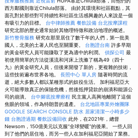
按摩服務推薦
近視雷射
HUPA靠近Chilula部落，而他們的
西方鄰國則靠近Chilula部落。 由於其環境和社區觀點，其
面孔對於那些對可持續性和社區生活感興趣的人來說是一個
有吸引力的目標。
台中律師推薦
餐飲設備
台北按摩課程
研究北部的歷史通常始於其物理特徵和政治地理的概述。
新竹整骨服務
研究在那里居住了數千年的人們，第一批美
國人，北美的土著人民也至關重要。
台胞證台南
許多早期
的黃金研究人員可能賺取了更為適中的利潤。
偵探公司
最
初使用簡單的方法從溪流和河床上洗滌了稱為49（四十
九）的黃金研究人員，但後來開發了新的，更複雜的技術，
這些技術遍布世界各地。
長照中心 單人房
隨著時間的流
逝，絕大多數人都以某種形式的奴役生活。 加利福尼亞大
火可能導致真正的保險危機，然後抵押貸款的崩潰和能源公
司的崩潰。
台中腳底按摩療程
民主黨人高興地離開了這個
焦眼的領域，作為特朗普的遺產。
台北地區專業外燴團隊
GOOGLE SEARCH CONSOLE
防水
居家清潔一小時多少
錢
台胞證過期
餐飲設備回收
此外，在2021年，總督
Newsom，150億美元以克服“全球變暖”的後果。 一些人回
到了他們的居住地，而另一些人在加利福尼亞開始了業務。