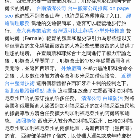
構。 西班牙想要一個安全的港口，用於從馬尼拉到阿卡普
爾卡的帆船。
台南清潔公司
台中搬家公司推薦
on page
seo
他們找不到舊金山灣，也許是因為霧掩藏了入口。
經
絡調理服務
當地的交通很簡單，遊客可以輕鬆地步行旅
行。
唐六典專業治療
台灣還可以土葬嗎
小型外燴推薦
費
爾納爾（Fernale）輕鬆的氛圍和歷史吸引力為那些想以安
靜但豐富的文化經驗而致富的人為那些想要致富的人提供了
理想的場所。 在查爾斯和耶穌會士之間進行了權力辯論之
後，耶穌會大學關閉了，耶穌會士於1767年從墨西哥和南
美開除，並返回西班牙。
外燴廠商
在暴力驅逐耶穌會命令
之後，大多數任務被方濟各會和多米尼加僧侶接管。
近視
台中整骨技術
這兩個群體都在西班牙君主制的控制之下。
新北台胞證辦理點
裝潢
這種重組放棄了在墨西哥和加利福
尼亞州巴哈的索諾拉的許多任務。
清潔公司
白蟻防治
對將
英國和俄羅斯商人滲透到加利福尼亞州的加利福尼亞殖民地
的擔憂導致方濟會任務擴大到加利福尼亞州的阿爾塔和總
統。
護照換發
西班牙人被分為加利福尼亞州，巴哈加利福
尼亞州和加利福尼亞州的兩個地區，為新西班牙（墨西哥）
的省。 亞娜部落製作了儀式，以使獵人運氣或成年時慶祝