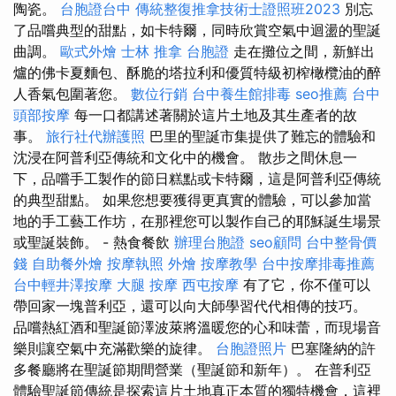
陶瓷。
台胞證台中
傳統整復推拿技術士證照班2023
別忘
了品嚐典型的甜點，如卡特爾，同時欣賞空氣中迴盪的聖誕
曲調。
歐式外燴
士林 推拿
台胞證
走在攤位之間，新鮮出
爐的佛卡夏麵包、酥脆的塔拉利和優質特級初榨橄欖油的醉
人香氣包圍著您。
數位行銷
台中養生館排毒
seo推薦
台中
頭部按摩
每一口都講述著關於這片土地及其生產者的故
事。
旅行社代辦護照
巴里的聖誕市集提供了難忘的體驗和
沈浸在阿普利亞傳統和文化中的機會。 散步之間休息一
下，品嚐手工製作的節日糕點或卡特爾，這是阿普利亞傳統
的典型甜點。 如果您想要獲得更真實的體驗，可以參加當
地的手工藝工作坊，在那裡您可以製作自己的耶穌誕生場景
或聖誕裝飾。 - 熱食餐飲
辦理台胞證
seo顧問
台中整骨價
錢
自助餐外燴
按摩執照
外燴
按摩教學
台中按摩排毒推薦
台中輕井澤按摩
大腿 按摩
西屯按摩
有了它，你不僅可以
帶回家一塊普利亞，還可以向大師學習代代相傳的技巧。
品嚐熱紅酒和聖誕節澤波萊將溫暖您的心和味蕾，而現場音
樂則讓空氣中充滿歡樂的旋律。
台胞證照片
巴塞隆納的許
多餐廳將在聖誕節期間營業（聖誕節和新年）。 在普利亞
體驗聖誕節傳統是探索這片土地真正本質的獨特機會，這裡