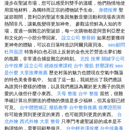
漫步在聖誕市場，您可以感受到雙手的溫暖，他們熱情地使
用當地材料，為獨特而正宗的禮物賦予生命。
身體按摩
聖
誕節期間，普利亞的聖誕市集因無數音樂活動和現場表演而
熱鬧非凡，讓氣氛變得更加神奇。 參觀這些鮮為人知的市
場，度過一個難忘的聖誕節，每一次購物都是阿普利亞歷史
和文化的一小部分帶回家。
設立公司
整骨師
如果想要獲得
更神奇的體驗，可以在日落時造訪阿爾貝羅貝洛。
seo顧問
杜拜簽證
特魯利白色石頭上反射的金色光芒營造出夢幻般
的氛圍，非常適合捕捉難忘的時刻。
北投 按摩
關鍵字公司
台中按摩
設立公司
經絡按摩課程
台中 撥筋
舒壓課程
seo
是什麼
大里按摩推薦
歷史村落的魅力也體現在空氣中飄蕩
的特色美食香氣中。 知道了這一點，我就想出了我們應該
為誰買什麼樣的禮物，以及我們應該為屬於更大圈子的我所
愛的人做些什麼小東西。
天母 整復
台中 整復
當然，很難
準確計算出所贈送的禮物的價值是多少福林，但其金額已經
可見。
台中體態矯正
撥筋教學
台中整骨推薦
按摩證照班
你可能會買到更便宜的東西，也可能買到更貴的東西。
台
北外燴
西式外燴
大里 整骨
只專門考慮聖誕節的成本是不
夠謹慎的，需要回顧整個月。
台中輕井澤按摩
台中排毒養