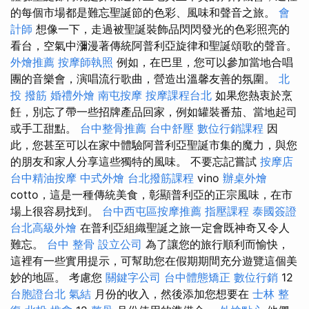
的每個市場都是難忘聖誕節的色彩、風味和聲音之旅。
會
計師
想像一下，走過被聖誕裝飾品閃閃發光的色彩照亮的
看台，空氣中瀰漫著傳統阿普利亞旋律和聖誕頌歌的聲音。
外燴推薦
按摩師執照
例如，在巴里，您可以參加當地合唱
團的音樂會，演唱流行歌曲，營造出溫馨友善的氛圍。
北
投 撥筋
婚禮外燴
南屯按摩
按摩課程台北
如果您熱衷於烹
飪，別忘了帶一些招牌產品回家，例如罐裝番茄、當地起司
或手工甜點。
台中整骨推薦
台中舒壓
數位行銷課程
因
此，您甚至可以在家中體驗阿普利亞聖誕市集的魔力，與您
的朋友和家人分享這些獨特的風味。 不要忘記嘗試
按摩店
台中精油按摩
中式外燴
台北撥筋課程
vino
辦桌外燴
cotto，這是一種傳統美食，彰顯普利亞的正宗風味，在市
場上很容易找到。
台中西屯區按摩推薦
指壓課程
泰國簽證
台北高級外燴
在普利亞組織聖誕之旅一定會既神奇又令人
難忘。
台中 整骨
設立公司
為了讓您的旅行順利而愉快，
這裡有一些實用提示，可幫助您在假期期間充分遊覽這個美
妙的地區。 考慮您
關鍵字公司
台中體態矯正
數位行銷
12
台胞證台北
氣結
月份的收入，然後添加您想要在
士林 整