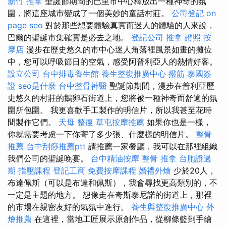
新竹 推拿
聖誕節期間的巴里市中心釋放出一種神奇的氛
圍，將這座城市變成了一個美妙的童話村莊。
公司登記
on
page seo
對於那些想要體驗真實而迷人的體驗的人來說，
巴爾的聖誕市集確實是必去之地。
登記公司
推拿 證照
按
摩店
漫步在歷史悠久的市中心迷人角落裡風景如畫的攤位
中，您可以呼吸節日的空氣，感受阿普利亞人的熱情好客。
設立公司
台中排毒養生館
養生整復推廣中心
撥筋
泰國簽
證
seo是什麼
台中整骨神醫
聖誕節期間，漫步在普利亞歷
史悠久的村莊的鵝卵石街道上，您將被一種神奇而舒適的氛
圍所包圍。 我更喜歡手工製作的明信片，所以我甚至花時
間製作它們。
天母 整復
草屯按摩推薦
如果你也是一樣，
你就需要考慮一下你寄了多少張、什麼樣的明信片。
整骨
推薦
台中刮痧推薦ptt
請推薦一家餐廳，我可以在那裡組織
我們公司的聖誕晚宴。
台中精油按摩
整骨 推拿
台胞證過
期
指壓課程
登記工商
免費按摩課程
婚禮外燴
少於20人，
布達佩斯（可以是布達和佩斯），我會尋找更高類別的，不
一定是主題的地方。 想像走在奇斯泰尼諾的街道上，那裡
的市場在親密友好的氣氛中進行。
養生與整復推廣中心
外
燴推薦
在這裡，當地工匠展示原創作品，從柳條籃到手繪