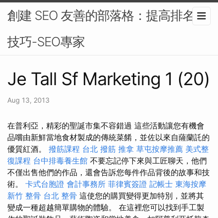
創建 SEO 友善的部落格：提高排名的
技巧-SEO專家
Je Tall Sf Marketing 1 (20)
Aug 13, 2013
在普利亞，精彩的聖誕市集不容錯過 這些活動讓您有機會
品嚐由新鮮當地食材製成的傳統菜餚，並佐以來自薩蘭託的
優質紅酒。
撥筋課程
台北 撥筋
推拿
草屯按摩推薦
美式整
復課程
台中排毒養生館
不要忘記停下來與工匠聊天，他們
不僅出售他們的作品，還會告訴您每件作品背後的故事和技
術。
卡式台胞證
會計事務所
菲律賓簽證
記帳士
東海按摩
新竹 整骨
台北 整骨
這使您的購買變得更加特別，並將其
變成一種超越簡單購物的體驗。 在這裡您可以找到手工製