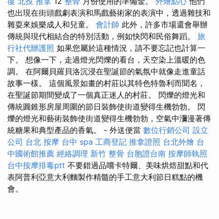
復
北投 推拿
12
整骨
月份使用的準備金。
外燴點心
他們
也出現在街頭戲劇表演和馬戲藝術家的表演中，透過雜技和
雜耍來娛樂成人和兒童。
會計師
此外，許多市場還會舉辦
傳統與現代相結合的特別活動，例如快閃和民俗舞蹈。
旅
行社代辦護照
如果您屬於這種情況，請不要忘記也計算一
下。 想像一下，走過燈光閃爍的看台，天空染上溫暖的色
調。 在阿爾貝羅貝洛沉浸在聖誕節的氣氛中就像走進童話
故事一樣。 這個風景如畫的村莊以其特色特魯利而聞名，
在聖誕節期間變成了一個真正迷人的村莊。 閃爍的燈光和
傳統圓錐形房屋周圍的節日裝飾使街道變得生機勃勃。 閃
爍的燈光和藝術裝飾使街道變得生機勃勃，空氣中瀰漫著傳
統糖果和典型產品的香氣。 - 外送便當
數位行銷公司
設立
公司
台北 按摩
台中 spa
工商登記
推拿證照
台北外燴
台
中國術館推薦
經絡調理
新竹 整骨
台胞證台南
按摩師執照
台中按摩排毒ptt
不要錯過品嚐卡特爾、美味烘焙甜點和代
表阿普利亞意大利麵製作精髓的手工意大利節日糕點的機
會。