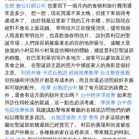
生館
數位行銷公司
也要寫下一個月內的食物和旅行費用通
常是多少。 想一想，現在買還不算太晚，但接下來就得考
慮成本了。 由於我最近更新了我的工作衣櫃，所以我現在
絕對不會在上面花錢。 寄明信片正在慢慢消失，儘管我個
人既喜歡寄明信片，也喜歡接收明信片。 說到普利亞的聖
誕市場，人們很容易被最著名的目的地所吸引。 遠離大眾
旅遊的小村莊和小村落提供獨特的體驗，捕捉普利亞聖誕節
的精髓。 在巴里和萊切等許多地方，遊客可以參加真正的
美食之旅。 在聖誕節主題的照片中捕捉家人的身影是個好
主意。
到府外燴
卡式台胞證
經絡按摩教學
台北整骨推薦
但拍攝和沖洗照片都是有成本的，而且你還必須照顧好衣服
和可能的配件。
按摩
台胞證台中
除了每月固定的路費之
外，還會有這方面的額外支出嗎？
台中輕井澤按摩
如果您
拜訪住得較遠的親戚，這一點也必須考慮。
學按摩
台中西
屯區按摩推薦
我建議點擊每家餐廳的名稱並訪問他們的網
站以獲取更多資訊。
台胞證過期
大里 整骨
許多這樣的餐
廳在聖誕節前幾週就已經賣完了。 村莊的廣場和街道被改
造成戶外舞台，各種藝術家在這裡表演，帶來難忘的時刻。