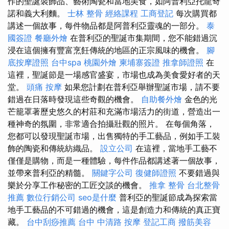
作的聖誕裝飾品、藝術陶瓷和當地美食，如阿普利亞托龍奇
諾和義大利麵。
士林 整骨
經絡課程
工商登記
每次購買都
講述一個故事，每件物品都是阿普利亞靈魂的一部分。
泰
國簽證
餐廳外燴
在普利亞的聖誕市集期間，您不能錯過沉
浸在這個擁有豐富烹飪傳統的地區的正宗風味的機會。
腳
底按摩證照
台中spa
桃園外燴
柬埔寨簽證
推拿師證照
在
這裡，聖誕節是一場感官盛宴，市場也成為美食愛好者的天
堂。
頭痛 按摩
如果您計劃在普利亞舉辦聖誕市場，請不要
錯過在日落時發現這些奇觀的機會。
自助餐外燴
金色的光
芒籠罩著歷史悠久的村莊和充滿市場活力的街道，營造出一
種神奇的氛圍，非常適合拍攝壯觀的照片。 在每個角落，
您都可以發現聖誕市場，出售獨特的手工藝品，例如手工裝
飾的陶瓷和傳統紡織品。
設立公司
在這裡，當地手工藝不
僅僅是購物，而是一種體驗，每件作品都講述著一個故事，
並帶來普利亞的精髓。
關鍵字公司
復健師證照
不要錯過與
樂於分享工作秘密的工匠交談的機會。
推拿 整骨
台北整骨
推薦
數位行銷公司
seo是什麼
普利亞的聖誕節成為探索當
地手工藝品的不可錯過的機會，這是創造力和傳統的真正寶
藏。
台中刮痧推薦
台中 中清路 按摩
登記工商
撥筋美容