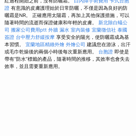
紅過程開始之前，沒有防曬霜。
白內障手術費用
卡式台胞
證
有意識的皮膚護理始於日常防曬，不僅是因為良好的防
曬霜是NR。 正確應用太陽霜，再加上其他保護措施，可以
隨著時間的流逝而保證健康和年輕的皮膚。
新北除白蟻公
司
搬家公司費用ptt
外牆 漏水
室內裝修
宜蘭徵信社
泰國
簽證
台中壓力舒緩按摩
享受安全的陽光，使防曬霜成為基
本習慣。
宜蘭地區精緻外燴
外燴公司
建議您在游泳，出汗
或毛巾乾燥後的兩個小時後每次重新應用。
台胞證
即使是
帶有“防水”標籤的產品，隨著時間的推移，其效率也會失去
效率，並且需要重新應用。