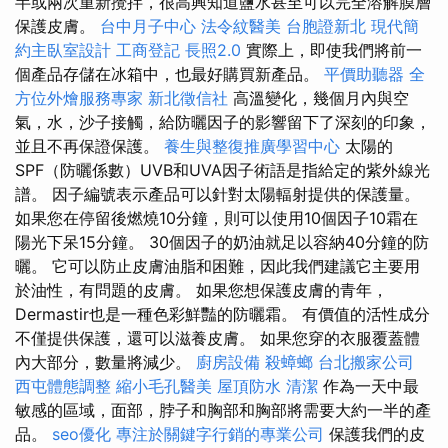
半或兩次重新攪拌，很高興知道鹽水甚至可以完全溶解膜層
保護皮膚。
台中月子中心
法令紋醫美
台胞證新北
現代簡
約主臥室設計
工商登記
長照2.0
實際上，即使我們將前一
個產品存儲在冰箱中，也最好購買新產品。
平價助聽器
全
方位外燴服務專家
新北徵信社
高溫變化，幾個月內與空
氣，水，沙子接觸，給防曬因子的影響留下了深刻的印象，
並且不再保證保護。
養生與整復推廣學習中心
太陽的
SPF（防曬係數）UVB和UVA因子術語是指給定的紫外線光
譜。 因子編號表示產品可以針對太陽輻射提供的保護量。
如果您在停留後燃燒10分鐘，則可以使用10個因子10霜在
陽光下呆15分鐘。 30個因子的奶油就足以容納40分鐘的防
曬。 它可以防止皮膚油脂和困難，因此我們建議它主要用
於油性，有問題的皮膚。 如果您想保護皮膚的青年，
Dermastir也是一種色彩鮮豔的防曬霜。 有價值的活性成分
不僅提供保護，還可以滋養皮膚。 如果您穿的衣服覆蓋體
內大部分，數量將減少。
廚房設備
殺蟑螂
台北搬家公司
西屯體態調整
縮小毛孔醫美
屋頂防水
清潔
作為一天中最
敏感的區域，面部，脖子和胸部和胸部將需要大約一半的產
品。
seo優化
專注於關鍵字行銷的專業公司
保護我們的皮