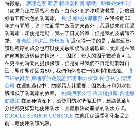
特徵感。
護理之家 新店
輔聽器推薦
精緻自助餐外燴料理
（如果您正在尋找不會留下白色外套的物理防曬霜，那麼最
好看五顏六色的防曬霜。
長照
南屯按摩服務
在我將近50
年的時間裡，除了在面霜中放置的東西外，我還從未使用過
防曬霜，即使是定期，我去了日光浴室，但是我的皮膚還不
錯。
養老院
清潔工
外燴廠商
還值得一提的是，某些面部
護理程序的成分也可以使光敏和促進皮膚瑕疵，尤其是在我
們傾向於這樣做的情況下。 因此，較大的因子數確實可以
在更長的時間內提供保護，但是如果我們不再定期潤滑自
己，即使即使因素50，我們仍然會在一段時間後燃燒。
眼
下細紋醫美
柬埔寨旅遊簽證辦理
聽力檢查
長照中心
清潔
公司
在運動過程中，防曬霜尤其重要，因為出汗和與水接
觸降低了防曬霜的效率。
桃園搬家公司
冷凍櫃推薦
台北撥
筋療法
在這種情況下，應使用防水準備工作，建議甚至每
分鐘都更頻繁地使用防水，具體取決於產品的防水方式。
GOOGLE SEARCH CONSOLE
在應用保濕霜和化妝品之
前，應使用防護乳液。