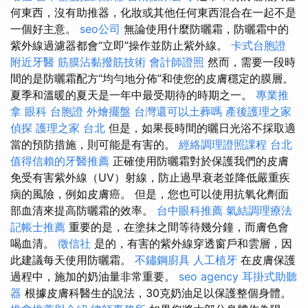
何東西，沒有助推器，化妝或其他任何東西混合在一起不是
一個好主意。
seo公司
無論使用什麼防曬霜，防曬霜中的
紫外線過濾器都會“立即”操作並防止紫外線。
卡式台胞證
附近牙醫
筋膜沾黏撥筋技術
會計師證照
然而，需要一段時
間的是防曬霜配方“均勻地分佈”和使您的皮膚穩定的膜層。
夏季和溫暖的夏天是一年中最受期待的時期之一。
專業推
拿
眼科
台胞證
外燴擺盤
台灣還可以土葬嗎
產後護理之家
偵探
護理之家 台北
但是，如果長時間的曬日光浴不採取適
當的預防措施，則可能是有害的。
經絡調理證照課程
台北
值得信賴的牙醫推薦
正確使用防曬霜對於保護我們的皮膚
免受有害紫外線（UV）射線，防止過早衰老並降低嚴重疾
病的風險，例如皮膚癌。 但是，您也可以使用抗氧化劑面
部血清來提高防曬霜的效率。
台中眼科推薦
氣結調理療法
記帳士推薦
重要的是，在塗抹之間等待幾分鐘，而膚色會
喝血清。
徵信社
是的，有害的紫外線穿透窗戶和雲層，因
此建議每天使用防曬霜。
不鏽鋼廚具
人工植牙
在皮膚保護
過程中，施加的奶油量非常重要。
seo agency
耳掛式助聽
器
根據皮膚科醫生的說法，30克奶油足以保護整個身體。