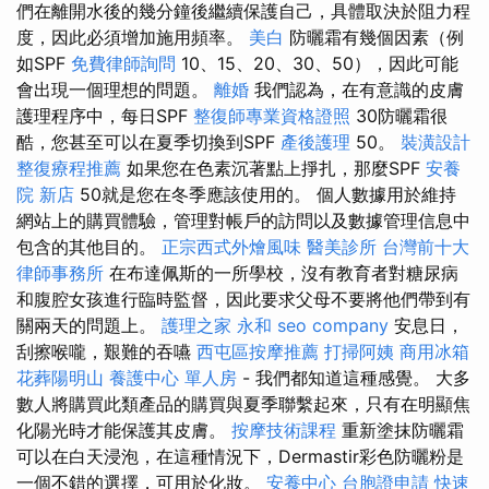
們在離開水後的幾分鐘後繼續保護自己，具體取決於阻力程
度，因此必須增加施用頻率。
美白
防曬霜有幾個因素（例
如SPF
免費律師詢問
10、15、20、30、50），因此可能
會出現一個理想的問題。
離婚
我們認為，在有意識的皮膚
護理程序中，每日SPF
整復師專業資格證照
30防曬霜很
酷，您甚至可以在夏季切換到SPF
產後護理
50。
裝潢設計
整復療程推薦
如果您在色素沉著點上掙扎，那麼SPF
安養
院 新店
50就是您在冬季應該使用的。 個人數據用於維持
網站上的購買體驗，管理對帳戶的訪問以及數據管理信息中
包含的其他目的。
正宗西式外燴風味
醫美診所
台灣前十大
律師事務所
在布達佩斯的一所學校，沒有教育者對糖尿病
和腹腔女孩進行臨時監督，因此要求父母不要將他們帶到有
關兩天的問題上。
護理之家 永和
seo company
安息日，
刮擦喉嚨，艱難的吞嚥
西屯區按摩推薦
打掃阿姨
商用冰箱
花葬陽明山
養護中心 單人房
- 我們都知道這種感覺。 大多
數人將購買此類產品的購買與夏季聯繫起來，只有在明顯焦
化陽光時才能保護其皮膚。
按摩技術課程
重新塗抹防曬霜
可以在白天浸泡，在這種情況下，Dermastir彩色防曬粉是
一個不錯的選擇，可用於化妝。
安養中心
台胞證申請
快速