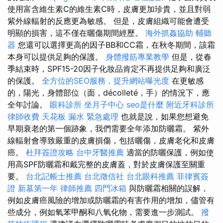
使用富含維生素C的維生素C時，皮膚更加珍貴，並且對弱
紫外線輻射的反應更為敏感。 但是，皮膚組織可能會遭受
明顯的損害，這不僅在曬傷期間經歷。
海外抓姦協助
輔聽
器
您還可以選擇更高的因子BB和CC霜，在秋冬期間，該霜
本身可以提供足夠的保護。
身體撥筋專業教學
但是，從春
季結束時，SPF15-20因子化妝品肯定不再提供足夠和廣泛
的保護。
全方位的SEO服務，提升網站曝光度
在更敏感
的，陽光，身體部位（面，décolleté，手）的情況下，應
全年討論。
眼科診所
坐月子中心
seo是什麼
附近牙科診所
律師收費
天花板 漏水 緊急處理
也就是說，如果您想避免
早期衰老的第一個跡象，我們需要全年添加防曬霜。 紫外
線輻射會導致嚴重的皮膚損傷，包括曬傷，皮膚老化和皮膚
癌。
杜拜簽證攻略
台中牙醫推薦
適當的防曬保護，例如使
用高SPF防曬霜和戴完整的皮膚蓋，對於皮膚保護至關重
要。
台北記帳士推薦
台北徵信社
台北眼科推薦
菲律賓簽
證
新墓第一年
律師推薦
四門冰箱
與防曬霜相關的誤解，
例如皮膚癌風險的增加或防曬霜的有害作用的增加，儘管有
些成分，例如氧苯甲酮和八氧化物，需要進一步測試。
撥