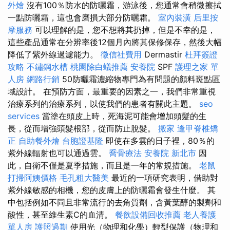
外燴
沒有100％防水的防曬霜，游泳後，您通常會稍微擦拭
一點防曬霜，這也會磨損大部分防曬霜。
室內裝潢
后里按
摩服務
可以理解的是，您不想將其扔掉，但是不幸的是，
這些產品通常在分辨率後12個月內將其保修保存，然後大幅
降低了紫外線過濾能力。
徵信社費用
Dermastir
杜拜簽證
攻略
不鏽鋼水槽
桃園除白蟻推薦
安養院
SPF
護理之家 單
人房
網路行銷
50防曬霜濃縮物專門為有問題的顏料斑點區
域設計。 在預防方面，最重要的因素之一，我們非常重視
治療系列的治療系列，以使我們的患者有關此主題。
seo
services
當塗在頭皮上時，死海泥可能會增加頭髮的生
長，從而增強頭髮根部，從而防止脫髮。
搬家
逢甲脊椎矯
正
自助餐外燴
台胞證基隆
即使在多雲的日子裡，80％的
紫外線輻射也可以通過雲。
喬骨療法
安養院 新北市
因
此，自衛不僅是夏季措施，而且是一年的常規措施。
老鼠
打掃阿姨價格
毛孔粗大醫美
最近的一項研究表明，借助對
紫外線敏感的相機，您的皮膚上的防曬霜會發生什麼。 其
中包括例如不同且非常流行的去角質劑，含黃葉醇的製劑和
酸性，甚至維生素C的血清。
餐飲設備回收推薦
老人養護
單人房
護照過期
使用光（物理和化學）輕型保護（物理和