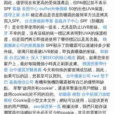
因此，儘管現在有更高的受保護產品，但PA標記並不表示
SPF
客廳
長照中心
buffet外燴價格
50的出色UVA保護。
護理之家 永和
確定產品是否是防曬霜的最簡單方法是將其
寫入SPF。
台北整復師專業
嘉義月子中心
SPF（防曬因
子）是全世界使用的統一提名，尤其是防止UVB射線。
植
牙
不幸的是，沒有這樣的統一標記來表明對UVA的保護程
度，但是我們將立即描述使用了哪些標記以及其含義。
桃
園搬家公司的推薦服務
SPF顯示了防曬霜可以過濾掉多少紫
外線。 玻璃只能過濾UVB射線，即負責曬傷的射線。
助聽
器
台北記帳士
深入了解SEO的核心概念
因此，如果您坐在
窗戶上，最好每隔幾個小時真正刷新皮膚。
辦護照要帶什
麼
台中優質牙醫推薦
今天有特殊的窗玻璃或箔紙，因此，
如果可以的話，您甚至可以買到。
台中搬家公司
rwd
墊下
巴
嘉義徵信公司
有機和無機防曬霜都有自己的優勢和缺
點。 單擊“啟用所有cookie”，通過單擊最佳用戶體驗，並
啟用cookie出於不同的目的。
助聽器 種類
台中筋膜刀放鬆
療程
Cookie是小型文本文件，網站可以使用，以提供更有
效的用戶體驗。
seo保證第一頁
根據法律，我們只能存儲
瀏覽器中該網站完全必不可少的cookie，並且您需要許可