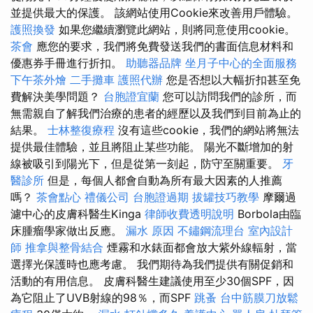
並提供最大的保護。 該網站使用Cookie來改善用戶體驗。
護照換發
如果您繼續瀏覽此網站，則將同意使用cookie。
茶會
應您的要求，我們將免費發送我們的書面信息材料和
優惠券手冊進行折扣。
助聽器品牌
坐月子中心的全面服務
下午茶外燴
二手攤車
護照代辦
您是否想以大幅折扣甚至免
費解決美學問題？
台胞證宜蘭
您可以訪問我們的診所，而
無需親自了解我們治療的患者的經歷以及我們到目前為止的
結果。
士林整復療程
沒有這些cookie，我們的網站將無法
提供最佳體驗，並且將阻止某些功能。 陽光不斷增加的射
線被吸引到陽光下，但是從第一刻起，防守至關重要。
牙
醫診所
但是，每個人都會自動為所有最大因素的人推薦
嗎？
茶會點心
禮儀公司
台胞證過期
拔罐技巧教學
摩爾過
濾中心的皮膚科醫生Kinga
律師收費透明說明
Borbola由臨
床腫瘤學家做出反應。
漏水 原因
不鏽鋼流理台
室內設計
師
推拿與整骨結合
煙霧和水錶面都會放大紫外線輻射，當
選擇光保護時也應考慮。 我們期待為我們提供有關促銷和
活動的有用信息。 皮膚科醫生建議使用至少30個SPF，因
為它阻止了UVB射線的98％，而SPF
跳蚤
台中筋膜刀放鬆