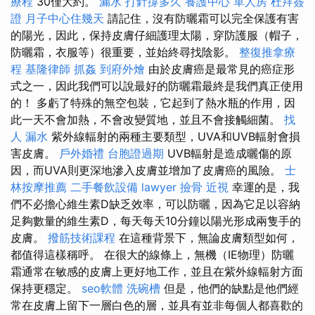
療程
30僅大約。
漏水 打針撐多久
養護中心 單人房
杜拜簽
證
月子中心住幾天
請記住，沒有防曬霜可以完全保護有害
的陽光，因此，保持皮膚仔細護理太陽，穿防護服（帽子，
防曬霜，衣服等）很重要，並始終尋找陰影。
整復推拿療
程
基隆律師
抓姦
到府外燴
由於皮膚癌是最常見的癌症形
式之一，因此我們可以說最好的防曬霜最終是我們真正使用
的！ 多虧了特殊的無空包裝，它起到了熱水瓶的作用，因
此一天不會加熱，不會改變質地，並且不會接觸細菌。
找
人
漏水
紫外線輻射的兩種主要類型，UVA和UVB輻射會損
害皮膚。
戶外婚禮
台胞證過期
UVB輻射是造成曬傷的原
因，而UVA則更深地滲入皮膚並增加了皮膚癌的風險。
士
林按摩推薦
二手餐飲設備
lawyer
撿骨
近視
幸運的是，我
們不必擔心維生素D缺乏效率，可以防曬，因為它足以容納
足夠數量的維生素D，每天每天10分鐘以陽光形成兩隻手的
皮膚。
撥筋技術課程
在這種背景下，無論皮膚類型如何，
都值得這樣稱呼。 在很大的線條上，無機（IE物理）防曬
霜通常在敏感的皮膚上更好地工作，並且在紫外線輻射方面
保持更穩定。
seo軟體
洗碗槽
但是，他們的缺點是他們經
常在皮膚上留下一層白色的層，並具有並非每個人都喜歡的