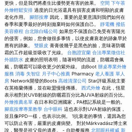
更快，但是我們將產生比優勢更有害的效果。
空間
下午茶
外燴輕鬆安排
過度的日光浴還具有損害皮膚和明顯的皮膚
老化作用。
腳部按摩
因此，重要的是要意識到我們如何在
春季和夏季最好的時刻拋棄時如何保護自己。
靜電機
撥筋
美容療程
台北除白蟻公司
如果您不保護自己免受有害陽光
的侵害，例如，您會做很多事情，以使皮膚衰老的跡象早於
應有的跡象。
雙眼皮
膏膏後幾乎是黑色的臉，意味著防曬
霜的工作超級並吸收了光線。
台胞證宜蘭
合法專業徵信社
外牆防水
皮膚的照明表明，隨著時間的流逝，防曬霜會佩
戴，防曬霜可以吸收更少的紫外線。 由Boot
辦桌專業外燴
服務
消毒
失智症
月子中心推薦
Pharmacy
老人養護 單人
房
Network開發的Boots
高雄清潔公司
Star評級系統主要
在英格蘭傳播，並在歐盟慢慢傳播。
西式外燴
在此，恆星
表示相對於UVB射線的防曬霜百分比為UVA射線的百分比。
外燴推薦名單
在日本和亞洲國家，PA標記系統是一般的。
腳底按摩專業教學
台中眼科
這也表示對UVA射線的保護，
並且像PPD一樣，也表示比例。 1抗衰老的事情，還因為您
可以防止有害，嚴重的皮膚病變。 對於Márkvadász博士來
說，醫學是祖父母的遺產。 - 自助餐服務
北部眼科權威
新