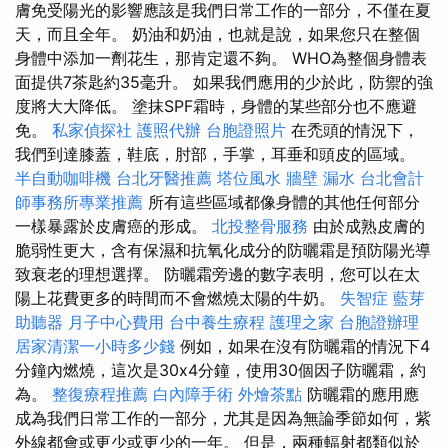
膚免受陽光的影響應該是我們日常工作的一部分，不僅在夏
天，而且全年。 奶油和奶油，也就是說，如果您只在整個
身體中添加一劑花生，那肯定還不夠。 WHO為整個身體表
面提供7茶匙約35毫升。 如果我們應用的少於此，防禦的強
度將大大降低。 塗抹SPF霜時，身體的某些部分也不應避
免。
私家偵探社
護照代辦
台胞證照片
在禿頭的情況下，
我們到達膝蓋，鞋底，肘部，手掌，耳垂和頭皮的區域。
半自動咖啡機
台北牙醫推薦
塔位風水
牆壁 漏水
台北會計
師事務所專業推薦
所有這些區域都像身體的其他任何部分
一樣暴露於皮膚癌的形成。
北投整骨服務
由於成熟皮膚的
脆弱性更大，含有保濕和抗氧化成分的防曬霜是預防陽光導
致衰老的理想選擇。 防曬霜旁邊的數字表明，您可以在太
陽上花費更多的時間而不會燃燒太陽的牛奶。
失智症
藍芽
助聽器
月子中心費用
台中養生療程
護理之家
台胞證辦理
居家清潔一小時多少錢
例如，如果在沒有防曬霜的情況下4
分鐘內燃燒，這次是30x4分鐘，使用30個因子防曬霜，約
為。
整復療程推薦
白內障手術
外燴茶點
防曬霜的應用應
成為我們日常工作的一部分，尤其是因為無論季節如何，紫
外線都會或更少或更少的一年。 但是，兩種輻射都類似於