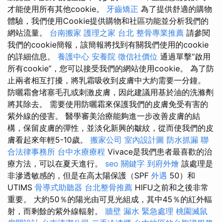
才能使用所有其他cookie。
牙齒矯正
為了提供舒適的購物
體驗，我們使用Cookie提供購物和社區功能並分析我們的
網站流量。
台南搬家
護理之家 台北
整骨專業推薦
請參閱
我們的cookie簡報，該簡報將找到有關我們使用的cookie
的詳細信息。
養護中心
安養院
徵信社價位
通過單擊“啟用
所有cookie”，您可以接受我們的網站使用cookie。 為了防
止兩者相互打擾，將乳霜吸收到皮膚中大約需要一分鐘。
防曬霜會堵塞毛孔或刺激皮膚，因此建議用基於油的洗滌劑
將其除去。 需要使用防曬霜來保護我們的皮膚免受有害的
紫外線的侵害。 醫學審美治療能夠進一步改善皮膚的結
構，保留皮膚的彈性，並淡化新興的皺紋，從而使我們的皮
膚看起來年輕5-10歲。
搬家公司
室內設計圖
防水抓漏
聯
合法律事務所
台中水療療程
Vivace是我們患者最喜歡的治
療方法，可以在夏天進行。
seo 關鍵字
到府外燴
該處理是
非滲透敏感的，但是在高太陽保護（SPF
外遇
50）和
UTIMS
骨導式助聽器
台北整骨推薦
HIFU之前和之後非常
重要。 大約50％的陽光由可見光組成，其中45％的紅外輻
射，而剩餘的紫外線輻射。
牆壁 漏水 緊急處理
桃園滅鼠