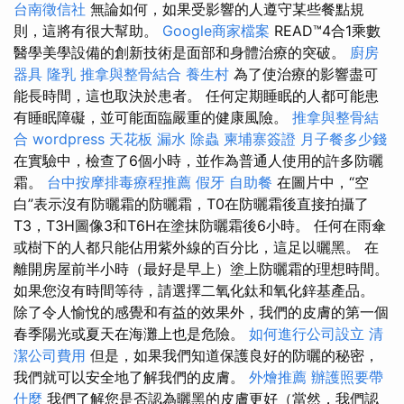
台南徵信社
無論如何，如果受影響的人遵守某些餐點規
則，這將有很大幫助。
Google商家檔案
READ™4合1乘數
醫學美學設備的創新技術是面部和身體治療的突破。
廚房
器具
隆乳
推拿與整骨結合
養生村
為了使治療的影響盡可
能長時間，這也取決於患者。 任何定期睡眠的人都可能患
有睡眠障礙，並可能面臨嚴重的健康風險。
推拿與整骨結
合
wordpress
天花板 漏水
除蟲
柬埔寨簽證
月子餐多少錢
在實驗中，檢查了6個小時，並作為普通人使用的許多防曬
霜。
台中按摩排毒療程推薦
假牙
自助餐
在圖片中，“空
白”表示沒有防曬霜的防曬霜，T0在防曬霜後直接拍攝了
T3，T3H圖像3和T6H在塗抹防曬霜後6小時。 任何在雨傘
或樹下的人都只能佔用紫外線的百分比，這足以曬黑。 在
離開房屋前半小時（最好是早上）塗上防曬霜的理想時間。
如果您沒有時間等待，請選擇二氧化鈦和氧化鋅基產品。
除了令人愉悅的感覺和有益的效果外，我們的皮膚的第一個
春季陽光或夏天在海灘上也是危險。
如何進行公司設立
清
潔公司費用
但是，如果我們知道保護良好的防曬的秘密，
我們就可以安全地了解我們的皮膚。
外燴推薦
辦護照要帶
什麼
我們了解您是否認為曬黑的皮膚更好（當然，我們認