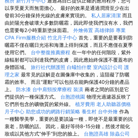
務所
新竹月子中心
通過為自己提供正確的應用程序，您可
以享受夏天而無需擔心。 最好的效果是通過潤滑至少在出
發前30分鐘保持光線的皮膚來實現的。
私人居家清潔
而且
由於陽光會破壞大多數防曬霜，因此即使我們沒有水，我們
也需要每2小時重新塗抹面霜。
外燴佈置
高雄律師
專業
CPA Firm服務介紹
竹北月子中心
首先，重要的是要看到防
曬霜不僅在曬日光浴和海灘上得到保護，而且不應僅在夏季
使用它們。
台中整復推薦療程
在一年中的任何階段，紫外
線輻射都可以到達我們的皮膚，因此應始終保護不覆蓋布的
身體區域。
旅行社代辦護照
白蟻怕什麼
室內設計公司
護
理之家
最常見的誤解是在圖像庫中收集的，這阻礙了防曬
霜的效率。 而且“運動”可以包括在能夠保護40分鐘的產品
上。
防水漆
台中肩頸按摩療程
裝潢
兩者之間的區別是它
們提供的一種保護方式。
台胞證桃園
物理光過濾器反映了
它們所包含的礦物質的紫外線。
植牙費用
老人助聽器價格
月子中心
助您成功的網路行銷策略
養生村
台中外燴
作為
一種醫學美學，重要的是要談論一種，即使不是最重要的抗
衰老，防曬的話。 因此，最好等待8-15分鐘，然後才能化
妝或以其他方式“伸手”到您的臉上。
台胞證高雄
除蟲公司