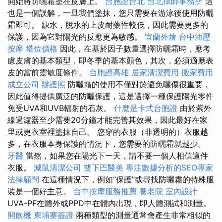
開始將防曬霜塗在皮膚上。
台胞證台北
台北律師事務所
這
也是一個誤解，一旦我們塗抹，您只需要在游泳後使用防曬
霜即可。 缺水，脫水的上皮耐藥性較低，因此需要更多的
保護，因為它對陽光的反應更為敏感。
宜蘭外燴
台中油壓
按摩
塔位價格
因此，在基於因子數量選擇防曬霜時，應考
慮皮膚的基本類型，即冬季的基本顏色，其次，必須適應表
皮的當前靈敏度條件。
台胞證高雄
居家清潔費用
搬家費用
成立公司
辦護照
防曬霜的使用不僅對於避免曬傷很重要，
因此值得提供廣泛的防曬保護，這是選擇一種保護陽光零件
免受UVA和UVB輻射的石灰。
什麼是卡式台胞證
由於紫外
線過濾器至少需要20分鐘才能完善其效果，因此最好在家
里或更衣室裡塗抹自己。 您穿的衣服（非透明的）衣服越
多，在衣服本身保護的情況下，您需要的防曬霜就越少。
牙醫
當然，如果您在陽光下一天，請不要一個人相信這件
衣服。
滅鼠清潔公司
雙下巴醫美
專注數據分析的SEO專家
法律顧問
在這種情況下，例如“保護”或尋找防曬霜的特殊服
裝是一個好主意。
台中按摩服務推薦
養老院
室內設計
UVA-PF在體外或PPD中在體內出現，即​​人體測試和測量。
開飲機
柬埔寨簽證
兩種類型的測量通常會產生非常相似的