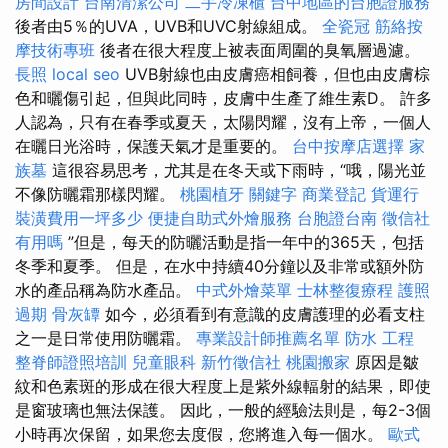
房間設計
台南清潔公司
二手冷凍櫃
台中地區的台胞證服務
後者由5％的UVA，UVB和UVC射線組成。
全瓷冠
筋絡按
摩技術專班
後者在很大程度上被表面周圍的臭氧層過濾。
長照
local seo
UVB射線也由皮膚癌相飼養，但也由皮膚棕
色和曬傷引起，但與此同時，皮膚中生產了維生素D。 許多
人認為，只有在春季或夏天，太陽閃耀，沒有上帝，一個人
在曬日光浴時，保護天氣才是重要的。
台中按摩店選擇
家
族墓
這很容易思考，尤其是在冬天或下雨時，“哦，陽光並
不像防曬霜那樣閃耀。
桃園植牙
關鍵字
商業登記
貨運行
裝潢費用一坪多少
便捷自助式外燴服務
台胞證台南
徵信社
有用嗎
”但是，每天的防曬活動是指一年中的365天，包括
冬季和夏季。 但是，在水中持續40分鐘以及非常或額外防
水的產品稱為防水產品。
中式外燴菜單
士林整復療程
護照
過期
骨灰罈
如今，必須看到有意識的皮膚護理的必看支柱
之一是日常使用防曬霜。
專業設計師推薦名單
防水 工程
整脊師證照培訓
兒童眼科
新竹徵信社
桃園搬家
原因是皺
紋和色素斑的形成在很大程度上是紫外線輻射的結果，即使
是窗玻璃也無法保護。 因此，一般的經驗法則是，每2-3個
小時再次保留，如果您去度假，您將進入每一個水。
歐式