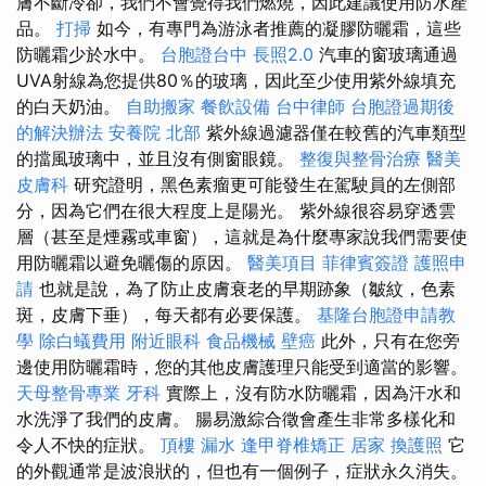
膚不斷冷卻，我們不會覺得我們燃燒，因此建議使用防水產
品。
打掃
如今，有專門為游泳者推薦的凝膠防曬霜，這些
防曬霜少於水中。
台胞證台中
長照2.0
汽車的窗玻璃通過
UVA射線為您提供80％的玻璃，因此至少使用紫外線填充
的白天奶油。
自助搬家
餐飲設備
台中律師
台胞證過期後
的解決辦法
安養院 北部
紫外線過濾器僅在較舊的汽車類型
的擋風玻璃中，並且沒有側窗眼鏡。
整復與整骨治療
醫美
皮膚科
研究證明，黑色素瘤更可能發生在駕駛員的左側部
分，因為它們在很大程度上是陽光。 紫外線很容易穿透雲
層（甚至是煙霧或車窗），這就是為什麼專家說我們需要使
用防曬霜以避免曬傷的原因。
醫美項目
菲律賓簽證
護照申
請
也就是說，為了防止皮膚衰老的早期跡象（皺紋，色素
斑，皮膚下垂），每天都有必要保護。
基隆台胞證申請教
學
除白蟻費用
附近眼科
食品機械
壁癌
此外，只有在您旁
邊使用防曬霜時，您的其他皮膚護理只能受到適當的影響。
天母整骨專業
牙科
實際上，沒有防水防曬霜，因為汗水和
水洗淨了我們的皮膚。 腸易激綜合徵會產生非常多樣化和
令人不快的症狀。
頂樓 漏水
逢甲脊椎矯正
居家
換護照
它
的外觀通常是波浪狀的，但也有一個例子，症狀永久消失。