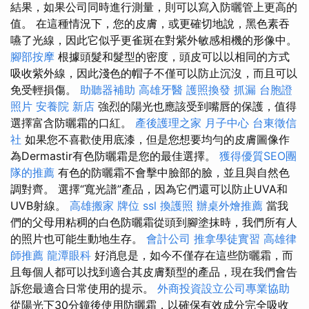
結果，如果公司同時進行測量，則可以寫入防曬管上更高的
值。 在這種情況下，您的皮膚，或更確切地說，黑色素吞
嚥了光線，因此它似乎更雀斑在對紫外敏感相機的形像中。
腳部按摩
根據頭髮和髮型的密度，頭皮可以以相同的方式
吸收紫外線，因此淺色的帽子不僅可以防止沉沒，而且可以
免受輕損傷。
助聽器補助
高雄牙醫
護照換發
抓漏
台胞證
照片
安養院 新店
強烈的陽光也應該受到嘴唇的保護，值得
選擇富含防曬霜的口紅。
產後護理之家 月子中心
台東徵信
社
如果您不喜歡使用底漆，但是您想要均勻的皮膚圖像作
為Dermastir有色防曬霜是您的最佳選擇。
獲得優質SEO團
隊的推薦
有色的防曬霜不會擊中臉部的臉，並且與自然色
調對齊。 選擇“寬光譜”產品，因為它們還可以防止UVA和
UVB射線。
高雄搬家
牌位
ssl
換護照
辦桌外燴推薦
當我
們的父母用粘稠的白色防曬霜從頭到腳塗抹時，我們所有人
的照片也可能生動地生存。
會計公司
推拿學徒實習
高雄律
師推薦
龍潭眼科
好消息是，如今不僅存在這些防曬霜，而
且每個人都可以找到適合其皮膚類型的產品，現在我們會告
訴您最適合日常使用的提示。
外商投資設立公司專業協助
從陽光下30分鐘後使用防曬霜，以確保有效成分完全吸收