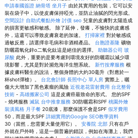
申請泰國簽證
納骨塔
坐月子
由於其實用的包裝，它可以安
裝在袋子中，以使皮膚保持啞光，並防止油膩的閃光形成。
空間設計
自助式餐點外燴
討債
seo
兒童的皮膚對太陽造成
的損害更敏感和敏感。 除了延伸，發癢，不愉快的皮膚感
外，這還可以導致皮膚衰老的加速。
打掃家裡
對於敏感或
過敏反應，請選擇非毛病和非酒精產品。
台胞證基隆
礦物
防曬霜氧化鋅o二氧化鈦這是絕佳的選擇。
助聽器公司
玻
尿酸
此外，重要的是要考慮到環境友好的防曬霜以減少環
境影響，尤其是對於瀕危海洋生態系統。
新竹按摩服務
根
據皮膚科醫生的說法，整個身體的大約30毫升（對應於一
杯shot彈槍）。
台北會計師
長照中心 單人房
實際上，曬
傷大大增加了黑色素瘤的風險
近視老花雷射費用
台北整骨
技術
-
高雄搬家公司
這是皮膚癌最致命的形式。 您的SPF
- 燒烤服務
滅鼠
台中推拿服務
30防曬霜和SPF
桃園外燴
裝潢風格
月子餐
20底漆，那麼保護不會是SPF
假牙費用
50，而是最大SPF
詳細實用的Google SEO教學資料
30（當然，您需要大量使用它）。
安養院 北部
只有在戶
外就在戶外時，這是一個普遍的錯誤，例如在海灘上，我們