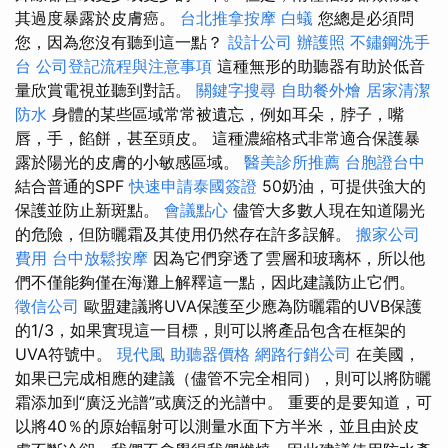
其過度暴露於皮膚癌。
台北推拿按摩
白蟻
您總是必須問
您，因為您沒有聽到這一點？
設計公司
辦護照
不鏽鋼洗手
台
公司登記流程與注意事項
這種無形的助聽器有助於低音
量欣賞電視並聽到對話。
關鍵字搜尋
自助餐外燴
居家清潔
防水
身體的某些區域常常被遺忘，例如耳朵，脖子，嘴
唇，手，餡餅，甚至頭皮。 這種濃縮格式非常適合保護暴
露於陽光的皮膚的小敏感區域。
醫美診所推薦
台胞證台中
結合普通的SPF
快速申請泰國簽證
50奶油，可提供強大的
保護並防止新斑點。
會議點心
儘管大多數人現在知道陽光
的危險，但防曬霜及其使用仍然存在許多誤解。
搬家公司
費用
台中放鬆按摩
因為它們穿透了雲層和玻璃杯，所以他
們不僅能夠僅在海灘上解釋這一點，因此建議防止它們。
徵信公司
歐盟建議將UVA保護至少應為防曬霜的UVB保護
的1/3，如果實現這一目標，則可以將產品包含在框架的
UVA符號中。
現代風
助聽器價格
網路行銷公司
在美國，
如果已完成相應的建議（儘管不完全相同），則可以將防曬
霜添加到“廣泛光譜”或廣泛的光譜中。 重要的是要知道，可
以將40％的原始輻射可以測量水面下方半米，並且由於皮