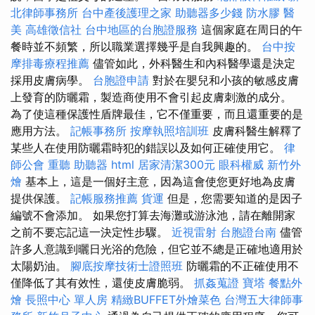
北律師事務所
台中產後護理之家
助聽器多少錢
防水膠
醫
美
高雄徵信社
台中地區的台胞證服務
這個家庭在周日的午
餐時並不頻繁，所以職業選擇幾乎是自我興趣的。
台中按
摩排毒療程推薦
儘管如此，外科醫生和內科醫學還是決定
採用皮膚病學。
台胞證申請
對於在嬰兒和小孩的敏感皮膚
上發育的防曬霜，製造商使用不會引起皮膚刺激的成分。
為了使這種保護性盾牌最佳，它不僅重要，而且還重要的是
應用方法。
記帳事務所
按摩執照培訓班
皮膚科醫生解釋了
某些人在使用防曬霜時犯的錯誤以及如何正確使用它。
律
師公會
重聽 助聽器
html
居家清潔300元
眼科權威
新竹外
燴
基本上，這是一個好主意，因為這會使您更好地為皮膚
提供保護。
記帳服務推薦
貨運
但是，您需要知道的是因子
編號不會添加。 如果您打算去海灘或游泳池，請在離開家
之前不要忘記這一決定性步驟。
近視雷射
台胞證台南
儘管
許多人意識到曬日光浴的危險，但它並不總是正確地適用於
太陽奶油。
腳底按摩技術士證照班
防曬霜的不正確使用不
僅降低了其有效性，還使皮膚脆弱。
抓姦蒐證
寶塔
餐點外
燴
長照中心 單人房
精緻BUFFET外燴菜色
台灣五大律師事