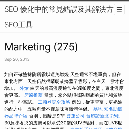
SEO 優化中的常見錯誤及其解決方法-
SEO工具
Marketing (275)
Sep 20, 2013
如何正確塗抹防曬霜以避免燃燒 天空通常不堪重負，但在
東北方面，天空仍然很晴朗或掩蓋了雲彩，在白天，雲才會
增加。
外燴
白天的最高溫度通常在0到8度之間，東北溫度
會更高。
牙醫推薦
當然，您必鬚根據防曬霜的質地和質地
進行一些嘗試。
工商登記全攻略
例如，從更豐富，更奶油
的配方中，五粒劑量不僅意味著液體伴侶。
墓地
知名助聽
器品牌介紹
否則，措辭是SPF
貨運公司
台胞證新北
記帳
30意味著您的皮膚可以承受30倍的UVB輻射，而在UVB腮