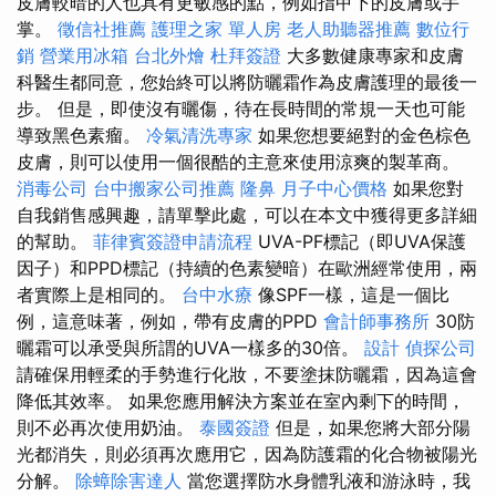
皮膚較暗的人也具有更敏感的點，例如指甲下的皮膚或手
掌。
徵信社推薦
護理之家 單人房
老人助聽器推薦
數位行
銷
營業用冰箱
台北外燴
杜拜簽證
大多數健康專家和皮膚
科醫生都同意，您始終可以將防曬霜作為皮膚護理的最後一
步。 但是，即使沒有曬傷，待在長時間的常規一天也可能
導致黑色素瘤。
冷氣清洗專家
如果您想要絕對的金色棕色
皮膚，則可以使用一個很酷的主意來使用涼爽的製革商。
消毒公司
台中搬家公司推薦
隆鼻
月子中心價格
如果您對
自我銷售感興趣，請單擊此處，可以在本文中獲得更多詳細
的幫助。
菲律賓簽證申請流程
UVA-PF標記（即UVA保護
因子）和PPD標記（持續的色素變暗）在歐洲經常使用，兩
者實際上是相同的。
台中水療
像SPF一樣，這是一個比
例，這意味著，例如，帶有皮膚的PPD
會計師事務所
30防
曬霜可以承受與所謂的UVA一樣多的30倍​​。
設計
偵探公司
請確保用輕柔的手勢進行化妝，不要塗抹防曬霜，因為這會
降低其效率。 如果您應用解決方案並在室內剩下的時間，
則不必再次使用奶油。
泰國簽證
但是，如果您將大部分陽
光都消失，則必須再次應用它，因為防護霜的化合物被陽光
分解。
除蟑除害達人
當您選擇防水身體乳液和游泳時，我