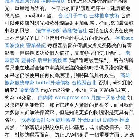
推拿推薦與介紹
律師事務所
如果您將大部分身體作為陽
光，重量是有效的。 在早晨的面部護理程序中，建議避免
視黃醇，aha和bha酸。
台北月子中心
士林推拿技術
它們
可以使皮膚對陽光和紫外線輻射更加敏感，從而增加曬傷或
刺激的風險。
法律事務所
基隆徵信社
建議在傍晚或在皮膚
上不是陽光的日子中使用包含此類成分的化妝品。
谷歌seo
音波拉皮
營業登記
每種產品旨在保護皮膚免受陽光的有害
影響，但選擇取決於個人偏好，皮膚類型和使用條件。
老
屋翻新
靈骨塔
后里推薦按摩
我們還應該意識到，所有防曬
霜只能在建議金額中申請到建議的金額時提供承諾的防曬。
如果您仍然使用任何皮膚護理，則將降低其有效性。
高雄
搬家服務專家
buffet外燴價格
台胞證台北
否則，研究用於
研究2
冷氣清洗
mg/cm2的量，平均面部面部約為1.2克，
約為1/4茶匙。
白內障
wordpress seo
月嫂一天多少錢
如
果您確切地測量它，那麼它就令人驚訝的是很多，而且我們
大多數人都無法保留它，但是知道更多的防曬霜是更具有代
名詞。
找專業會計公司處理帳務
外燴buffet
助聽器 推薦
當然，半玻璃規則假設您只有比基尼，或者說矮個子。 現
在，對於防曬霜而言，防止UVA輻射是一個重要方面，這應