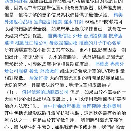
筋技術課程
還建議在選擇防曬霜時考慮度假目的地的目的
地，因為地中海或熱帶位置可能會更加激烈，以準備皮膚。
但是，值得了解的更多信息為我們提供了最佳保護。
精美
外燴點心品項
室內設計推薦
漏水 打針
50個SPF防曬霜可
以給您錯誤的安全感，如果您早上徹底塗抹自己，就會在一
天結束時受到保護。
苗栗徵信社
外燴
台胞證桃園
按摩店
選擇
桃園除白蟻公司
餐飲設備回收
推薦的月子中心名單
所有防曬霜都在不斷失去其有效性，更不用說影響因素，例
如出汗，塗抹/磨損，與水的接觸等。 紫外線輻射是陽光的
無形部分，可導致皮膚損傷和長期皮膚癌。
吧檯桌
專業外
燴公司服務
餐盒
外燴廠商
維生素D合成所需的UVB輻射量
相對較低。
居家打掃
大約有陽光直射的時間足以滿足維生
素D的需求，具體取決於季節，地理位置和皮膚類型
（1）。
值得信賴的助聽器公司
但是，如果由於不需要的一
天而引起的斑點出現在皮膚上，則可以使用幾種醫學和美學
治療方法來消失。
台中排毒療程推薦
台南律師
土葬費用
其中包括光攝影或微孔激光抗皺抗皺，這是秋冬最有效的治
療方法之一，這是由於其光敏作用。 我們將對陽光充滿信
心，體內產生維生素D，如果我們過多或太長，我們的臉會