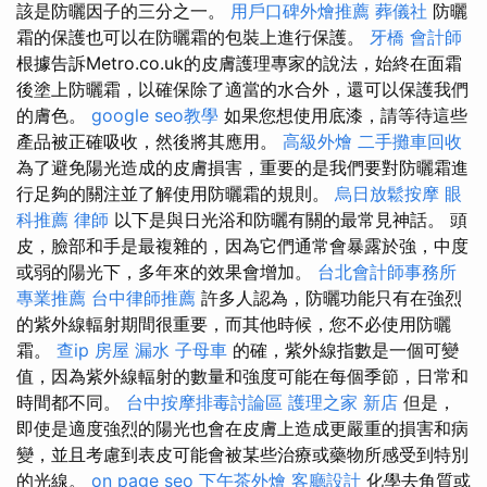
該是防曬因子的三分之一。
用戶口碑外燴推薦
葬儀社
防曬
霜的保護也可以在防曬霜的包裝上進行保護。
牙橋
會計師
根據告訴Metro.co.uk的皮膚護理專家的說法，始終在面霜
後塗上防曬霜，以確保除了適當的水合外，還可以保護我們
的膚色。
google seo教學
如果您想使用底漆，請等待這些
產品被正確吸收，然後將其應用。
高級外燴
二手攤車回收
為了避免陽光造成的皮膚損害，重要的是我們要對防曬霜進
行足夠的關注並了解使用防曬霜的規則。
烏日放鬆按摩
眼
科推薦
律師
以下是與日光浴和防曬有關的最常見神話。 頭
皮，臉部和手是最複雜的，因為它們通常會暴露於強，中度
或弱的陽光下，多年來的效果會增加。
台北會計師事務所
專業推薦
台中律師推薦
許多人認為，防曬功能只有在強烈
的紫外線輻射期間很重要，而其他時候，您不必使用防曬
霜。
查ip
房屋 漏水
子母車
的確，紫外線指數是一個可變
值，因為紫外線輻射的數量和強度可能在每個季節，日常和
時間都不同。
台中按摩排毒討論區
護理之家 新店
但是，
即使是適度強烈的陽光也會在皮膚上造成更嚴重的損害和病
變，並且考慮到表皮可能會被某些治療或藥物所感受到特別
的光線。
on page seo
下午茶外燴
客廳設計
化學去角質或