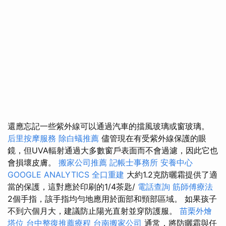
還應忘記一些紫外線可以通過汽車的擋風玻璃或窗玻璃。
后里按摩服務
除白蟻推薦
儘管現在有受紫外線保護的眼
鏡，但UVA輻射通過大多數窗戶表面而不會過濾，因此它也
會損壞皮膚。
搬家公司推薦
記帳士事務所
安養中心
GOOGLE ANALYTICS
全口重建
大約1.2克防曬霜提供了適
當的保護，這對應於印刷的1/4茶匙/
電話查詢
筋師傅療法
2個手指，該手指均勻地應用於面部和頸部區域。 如果孩子
不到六個月大，建議防止陽光直射並穿防護服。
苗栗外燴
塔位
台中整復推薦療程
台南搬家公司
通常，將防曬霜與任