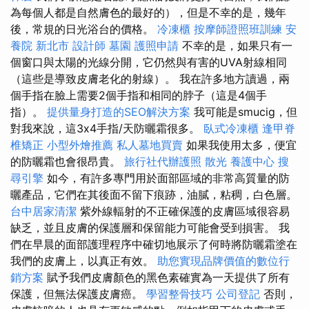
為每個人都是自然膚色的最好的），但是不幸的是，幾年
後，常規的日光浴台的價格。
冷凍櫃
按摩師證照班訓練
安
養院 新北市
設計師
墓園
護照申請
不幸的是，如果只有一
個窗口與太陽的光線分開，它仍然與有害的UVA射線相同
（這些是導致皮膚老化的射線）。 我在許多地方讀過，兩
個手指在臉上需要2個手指和相同的脖子（這是4個手
指）。
提供量身打造的SEO解決方案
我可能是smucig，但
對我來說，這3x4手指/天防曬霜很多。
臥式冷凍櫃
逢甲脊
椎矯正
小型外燴推薦
私人墓地買賣
如果我使用太多，便宜
的防曬霜也會很昂貴。
旅行社代辦護照
散光
養護中心
搜
尋引擎
如今，有許多專門用於面部區域的非常高質量的防
曬產品，它們在其後面不留下痕跡，油膩，粘稠，白色層。
台中居家清潔
紫外線輻射的不正確保護的皮膚區域很容易
缺乏，並且皮膚的保護層和保留能力可能會受到損害。 我
們在早晨的面部護理程序中確切地展示了何時將防曬霜塗在
我們的皮膚上，以真正有效。
助您實現品牌價值的數位行
銷方案
賦予我們皮膚顏色的黑色素確實為一天提供了所有
保護，但無法保護皮膚癌。
學習整骨技巧
公司登記
否則，