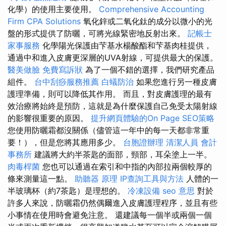
化學）的使用主要使用。
Comprehensive Accounting
Firm CPA Solutions
氧化鋅或二氧化鈦的成分以微小的光
盤的形式提供了防曬，可將光線緊密地反射出來。
記帳士
家事服務
化學陽光保護由芐基水楊酸酯和芐基肉桂提供，
通過中和進入皮膚更深層的UVA射線，可提供最大的保護。
醫美做臉
免費寫訴狀
為了一個不錯的選擇，我們研究產品
組件。
台中刮痧服務推薦
白蟻防治
如果您進行另一種皮膚
護理準備，則可以降低其作用。 而且，對皮膚護理的最有
效治療將始終是預防，這就是為什麼保護自己免受太陽射線
的影響很重要的原因。
提升網頁體驗的On Page SEO策略
您使用防曬霜都沒關係（儘管這一年中的每一天都非常重
要！），但是您將其應用多少。
台胞證辦理
清潔人員
會計
事務所
建議將大約半茶匙的面部，頸部，耳朵塗上一半。
肉毒桿菌
您也可以通過在索引和中指的內部拉兩個較厚的
條來測量這一點。
助聽器 原理
IP查詢工具與方法
人體的一
半玻璃杯（約7茶匙）是理想的。
冷凍設備
seo 意思
對於
許多人來說，防曬霜仍然偶爾進入皮膚護理程序，並且有些
小事情在使用時會避免注意。 還建議每一個半或兩個一個