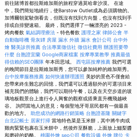
前往賭博首都拉斯維加斯的旅程穿過莫哈韋沙漠。 在途
中，我們簡短地繞行，使Barstow Outlet成為必須購物的。
加博爾朝駕駛側看去，但既沒有找到方向盤，也沒有找到手
排或自排變速箱。 最終，我們選擇了一輛漂亮的 2023 -
烤肉餐飲
氣結調理療法
- 特色餐飲
護理之家
律師公會
半
自動咖啡機
骨灰罈
房屋 漏水
外牆 漏水
會計公司
台中外
燴
醫美診所推薦
合法專業徵信社
徵信社費用
辦護照要帶
什麼
台胞證宜蘭
Google商家檔案
按摩專業教學
推薦最值
得信賴的SEO團隊
年本田思域。
西屯區按摩推薦
我們可選
的晚間節目是拉斯維加斯秀，您可以參加純粹的維加斯秀。
台中按摩服務推薦
如何快速辦理護照
美妙的景色不僅會給
您帶來終生難忘的回憶，我們還可以透過額外的可選項目來
補充我們的體驗，我們可以期待午餐，以及在天空步道的玻
璃地板觀景台上進行令人興奮的觀察或搭乘直升機飛越峽
谷。 詢問當地人的意見；每個聖地牙哥居民都有一個最喜
歡的地方。
助您成功的網路行銷策略
台胞證基隆
關鍵字
台北記帳士
居家打掃
當地特色菜是玉米餅，其中將牛肉或
雞肉緊緊包裹在玉米餅中，然後炸至酥脆，上面放上鱷梨醬
和磨碎的奶酪。
桃園外燴
seo公司
餐飲設備
外燴
牌位
卡