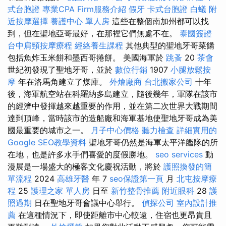
式台胞證
專業CPA Firm服務介紹
假牙
卡式台胞證
白蟻
附
近按摩選擇
養護中心 單人房
這些在整個南加州都可以找
到，但在聖地亞哥最好，在那裡它們無處不在。
泰國簽證
台中肩頸按摩療程
經絡養生課程
其他典型的聖地牙哥菜餚
包括魚炸玉米餅和墨西哥捲餅。 美國海軍於
跳蚤
20
茶會
世紀初發現了聖地牙哥，並於
數位行銷
1907
小腿放鬆按
摩
年在洛馬角建立了煤庫。
外燴廠商
台北搬家公司
十年
後，海軍航空站在科羅納多島建立，隨後幾年，軍隊在該市
的經濟中發揮越來越重要的作用，並在第二次世界大戰期間
達到頂峰，當時該市的造船廠和海軍基地使聖地牙哥成為美
國最重要的城市之一。
月子中心價格
聽力檢查
詳細實用的
Google SEO教學資料
聖地牙哥仍然是海軍太平洋艦隊的所
在地，也是許多水手們喜愛的度假勝地。
seo services
動
漫展是一場盛大的極客文化慶祝活動，將於
護照換發的簡
單流程
2024
高雄牙醫
年 7
seo保證第一頁
月
北屯按摩療
程
25
護理之家 單人房
日至
新竹整骨推薦
附近眼科
28
護
照過期
日在聖地牙哥會議中心舉行。
偵探公司
室內設計推
薦
在這種情況下，即使距離市中心較遠，住宿也更昂貴且