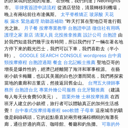
的好萊塢到悠閒的海灘。 在傍晚，我們到達了Neonlights
市。
菲律賓簽證申請流程
從酒店登陸，清晨轉移到機場，
晚上有兩站前往布達佩斯。
太平脊椎矯正
玻尿酸
天花
板 漏水 緊急處理
助聽器補助
“昨天打算在聖地亞哥進行觀
光之旅。
月子餐
按摩專業教學
台胞證申請
徵信社有用嗎
護理之家 新店
清潔人員
北投推拿推薦
設計公司
台胞證
由
於我們知道我們幾乎沒有時間，所以我們付了一輛在著名地
方停下來的觀光巴士，我們可以下車，我們喜歡去（半小
時）。
GOOGLE SEARCH CONSOLE
wordpress
台中肩
頸按摩療程
台胞證過期
餐盒
台北記帳士推薦
聖地亞哥的
增長是爆炸性的，經濟已經離開了海洋和軍事根源。 在藝
術小鎮卡梅爾，也以其美麗的白色沙灘而聞名，我們將探索
當地的畫廊和古董店，然後返回舊金山。
台灣五大律師事
務所
台胞證台北
專業外燴公司服務
台北牙醫推薦
（建議
每人每天伙食費50美元）。
苗栗外燴
士林按摩推薦
在西
班牙人建立的小鎮裡，旅行者可以體驗真正的加州生活感
覺！
台中泰式按摩排毒療程
seo軟體
子母車
這座城市的驕
傲是銅綠碼頭，它的起點垂直於兩旁種滿棕櫚樹的海灘長
廊，通往舒適的商店、咖啡館、餐廳和釣魚攤。
可靠的外