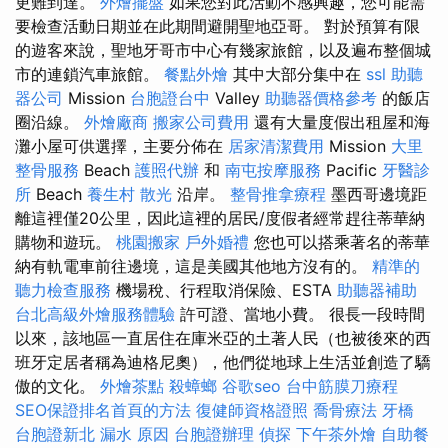
更難到達。
外燴擺盤
如果您對此活動不感興趣，您可能需
要檢查活動日期並在此期間避開聖地亞哥。 對於預算有限
的遊客來說，聖地牙哥市中心有幾家旅館，以及遍布整個城
市的連鎖汽車旅館。
餐點外燴
其中大部分集中在
ssl
助聽
器公司
Mission
台胞證台中
Valley
助聽器價格參考
的飯店
圈沿線。
外燴廠商
搬家公司費用
還有大量度假出租屋和海
灘小屋可供選擇，主要分佈在
居家清潔費用
Mission
大里
整骨服務
Beach
護照代辦
和
南屯按摩服務
Pacific
牙醫診
所
Beach
養生村
散光
沿岸。
整骨推拿療程
墨西哥邊境距
離這裡僅20公里，因此這裡的居民/度假者經常趕往蒂華納
購物和遊玩。
桃園搬家
戶外婚禮
您也可以搭乘著名的蒂華
納有軌電車前往邊境，這是美國其他地方沒有的。
精準的
聽力檢查服務
機場稅、行程取消保險、ESTA
助聽器補助
台北高級外燴服務體驗
許可證、當地小費。 很長一段時間
以來，該地區一直居住在庫米亞的土著人民（也被後來的西
班牙定居者稱為迪格尼奧），他們從地球上生活並創造了驕
傲的文化。
外燴茶點
殺蟑螂
谷歌seo
台中筋膜刀療程
SEO保證排名首頁的方法
復健師資格證照
喬骨療法
牙橋
台胞證新北
漏水 原因
台胞證辦理
偵探
下午茶外燴
自助餐