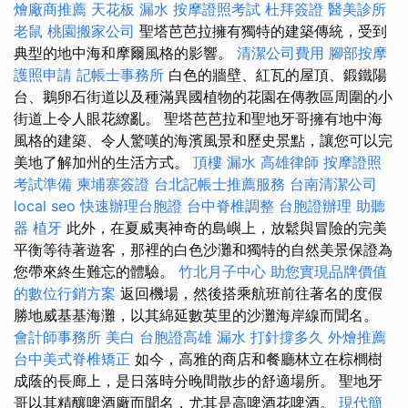
燴廠商推薦
天花板 漏水
按摩證照考試
杜拜簽證
醫美診所
老鼠
桃園搬家公司
聖塔芭芭拉擁有獨特的建築傳統，受到
典型的地中海和摩爾風格的影響。
清潔公司費用
腳部按摩
護照申請
記帳士事務所
白色的牆壁、紅瓦的屋頂、鍛鐵陽
台、鵝卵石街道以及種滿異國植物的花園在傳教區周圍的小
街道上令人眼花繚亂。 聖塔芭芭拉和聖地牙哥擁有地中海
風格的建築、令人驚嘆的海濱風景和歷史景點，讓您可以完
美地了解加州的生活方式。
頂樓 漏水
高雄律師
按摩證照
考試準備
柬埔寨簽證
台北記帳士推薦服務
台南清潔公司
local seo
快速辦理台胞證
台中脊椎調整
台胞證辦理
助聽
器
植牙
此外，在夏威夷神奇的島嶼上，放鬆與冒險的完美
平衡等待著遊客，那裡的白色沙灘和獨特的自然美景保證為
您帶來終生難忘的體驗。
竹北月子中心
助您實現品牌價值
的數位行銷方案
返回機場，然後搭乘航班前往著名的度假
勝地威基基海灘，以其綿延數英里的沙灘海岸線而聞名。
會計師事務所
美白
台胞證高雄
漏水 打針撐多久
外燴推薦
台中美式脊椎矯正
如今，高雅的商店和餐廳林立在棕櫚樹
成蔭的長廊上，是日落時分晚間散步的舒適場所。 聖地牙
哥以其精釀啤酒廠而聞名，尤其是高啤酒花啤酒。
現代簡