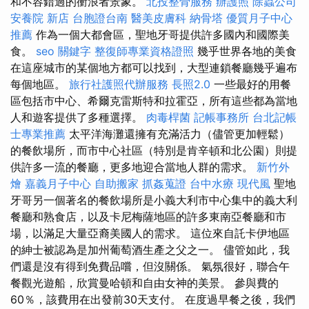
和不容錯過的衝浪者景象。
北投整骨服務
辦護照
除蟲公司
安養院 新店
台胞證台南
醫美皮膚科
納骨塔
優質月子中心
推薦
作為一個大都會區，聖地牙哥提供許多國內和國際美
食。
seo 關鍵字
整復師專業資格證照
幾乎世界各地的美食
在這座城市的某個地方都可以找到，大型連鎖餐廳幾乎遍布
每個地區。
旅行社護照代辦服務
長照2.0
一些最好的用餐
區包括市中心、希爾克雷斯特和拉霍亞，所有這些都為當地
人和遊客提供了多種選擇。
肉毒桿菌
記帳事務所
台北記帳
士專業推薦
太平洋海灘還擁有充滿活力（儘管更加輕鬆）
的餐飲場所，而市中心社區（特別是肯辛頓和北公園）則提
供許多一流的餐廳，更多地迎合當地人群的需求。
新竹外
燴
嘉義月子中心
自助搬家
抓姦蒐證
台中水療
現代風
聖地
牙哥另一個著名的餐飲場所是小義大利市中心集中的義大利
餐廳和熟食店，以及卡尼梅薩地區的許多東南亞餐廳和市
場，以滿足大量亞裔美國人的需求。 這位來自託卡伊地區
的紳士被認為是加州葡萄酒生產之父之一。 儘管如此，我
們還是沒有得到免費品嚐，但沒關係。 氣氛很好，聯合午
餐觀光遊船，欣賞曼哈頓和自由女神的美景。 參與費的
60％，該費用在出發前30天支付。 在度過早餐之後，我們