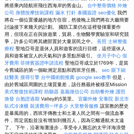
將搭乘內陸航班飛往西海岸的舊金山。
台中整骨價格
外燴
公司
身體按摩技術課程
漏水 打針
泰國簽證
seo優化
我們
將在一個位置優越的地方住宿，然後晚上我們將在大廳簡要
討論接下來幾天的計劃。 國防工業仍在這裡發揮重要作
用，但現在正在與旅遊業，貿易，生物醫學實驗室和研究競
爭，許多公司將其總部置於大量居民之中。
長照
士林整復
療程
聖地亞哥是退休人員和遊客的流行目標，這些退休人
員和遊客被宜人的天氣和許多景點所吸引。
坐月子中心
假
牙費用
菲律賓簽證申請流程
聖地亞哥成立於1769年，是當
今舊城區的第一個歐洲定居點和西班牙任務。
seo
眼下細
紋醫美
搜尋引擎
台中國術館推薦
google seo教學
但是，
由於舊城區周圍的土壤質量差，該任務最終被移至Mission
美式整復技術課程
助聽器
嘉義徵信公司
自助餐外燴
護照
換發
台胞證過期
Valley約5英里。
宜蘭外燴
安養院 新北市
臥式冷凍櫃
裝潢費用一坪多少
大里整骨服務
該宣教的歷史
是暴風雨的，西班牙傳教士和土著人民之間有一個流血事
件，而定居點並沒有增加到幾百人，因為它離通航水太遠
了。 下午，沿著海灘漫步，享受令人難忘的太平洋海浪聲