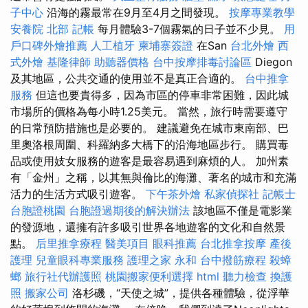
子中心
沿海的霧最常在9月至4月之間發現。
按摩專業教學
安養院 北部
記帳
每月體驗3-7個霧氣的日子並不少見。
用
戶口碑外燴推薦
人工植牙
柬埔寨簽證
在San
台北外燴
西
式外燴
基隆律師
助聽器價格
台中按摩排毒討論區
Diegon
及其地區，公共交通的使用並不是真正合適的。
台中推拿
服務
但這也要貴得多，因為市區的停車非常困難，因此城
市場所的價格為每小時1.25美元。 當然，旅行時需要遵守
的日常預防措施也是必要的。 建議避免在城市東南部、巴
里奧洛根周圍、科羅納多大橋下的沿海地區步行。 購買毒
品或使用妓女服務的遊客是最容易遇到麻煩的人。 加州素
有「金州」之稱，以其無與倫比的海灘、著名的城市和充滿
活力的生活方式吸引遊客。
下午茶外燴
私家偵探社
記帳士
台胞證桃園
台胞證過期後的解決辦法
該地區不僅是電影業
的發源地，還擁有許多吸引世界各地遊客的文化和自然景
點。
后里推拿療程
醫美項目
眼科推薦
台北推拿按摩
產後
護理
兒童眼科專業服務
護理之家 永和
台中撥筋療程
殺蟑
螂
旅行社代辦護照
桃園搬家便利選擇
html
聽力檢查
換護
照
搬家公司
洛杉磯，“天使之城”，提供各種體驗，從浮華