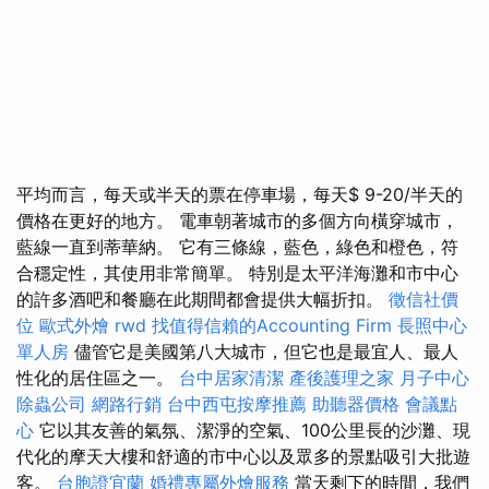
平均而言，每天或半天的票在停車場，每天$ 9-20/半天的
價格在更好的地方。 電車朝著城市的多個方向橫穿城市，
藍線一直到蒂華納。 它有三條線，藍色，綠色和橙色，符
合穩定性，其使用非常簡單。 特別是太平洋海灘和市中心
的許多酒吧和餐廳在此期間都會提供大幅折扣。
徵信社價
位
歐式外燴
rwd
找值得信賴的Accounting Firm
長照中心
單人房
儘管它是美國第八大城市，但它也是最宜人、最人
性化的居住區之一。
台中居家清潔
產後護理之家 月子中心
除蟲公司
網路行銷
台中西屯按摩推薦
助聽器價格
會議點
心
它以其友善的氣氛、潔淨的空氣、100公里長的沙灘、現
代化的摩天大樓和舒適的市中心以及眾多的景點吸引大批遊
客。
台胞證宜蘭
婚禮專屬外燴服務
當天剩下的時間，我們