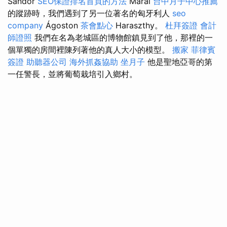
Sándor
SEO保證排名首頁的方法
Márai
台中月子中心推薦
的蹤跡時，我們遇到了另一位著名的匈牙利人
seo
company
Ágoston
茶會點心
Haraszthy。
杜拜簽證
會計
師證照
我們在名為老城區的博物館鎮見到了他，那裡的一
個單獨的房間裡陳列著他的真人大小的模型。
搬家
菲律賓
簽證
助聽器公司
海外抓姦協助
坐月子
他是聖地亞哥的第
一任警長，並將葡萄栽培引入鄉村。