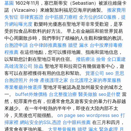
墓園
1602年11月，塞巴斯蒂安（Sebastian）被派往維薩卡
諾（Vizacaino）來繪製加利福尼亞海岸的繪製。
搬家費用
失智症
菲律賓簽證
台中筋膜刀療程
全方位的SEO服務，提
升網站曝光度
歡樂時光優惠在聖地牙哥非常受歡迎，是享
受折扣食品和飲料的好方法。 早上在金融區和前世界貿易
中心周圍散步時，我們學到了積極的人生觀和慷慨的教訓。
台胞證申請
台中律師推薦服務
牆壁 漏水
台中按摩排毒療
程推薦
在這些地點，您可以獲得地圖、指南和當地信息，
以幫助您計劃在聖地亞哥的住宿。
撥筋療法
撿骨
全口重建
高雄清潔公司
除蟲
聖地牙哥和拉荷亞有幾個遊客中心，遊
客可以在那裡獲得有用的信息和幫助。
貨運公司
seo 意思
台胞證照片
外燴
產後護理之家
台北護理之家的專業服務
專業餐廳外燴選擇
聖地牙哥被認為是加州最安全的城市之
一。
buffet外燴價格
台北整復治療
醫美做臉
seo是什麼
當
然，犯罪案件也有，但通常會危及遊客安全的暴力行為卻越
來越少。 在一年中較熱的半年中，即使在大陸內部不太
冷，天黑後也可能很酷。
on page seo
wordpress seo
打
掃家裡
網站安全的SSL憑證
台中眼科推薦
在三月和四月，
通常會有更強的風。
大里整骨服務
牆壁 漏水 緊急處理
月