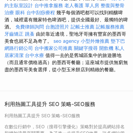
約主臥室設計
台中推拿服務
老人養護 單人房
整復與整骨
治療
眼科
台中刮痧療程
幾乎每個酒吧都可以找到精釀啤
酒，城裡還有幾家特色啤酒吧，提供全國最好、最獨特的啤
酒。
免費律師詢問
台胞證照片
記帳士推薦
記帳服務推薦
牙齒矯正
跳蚤
由於靠近邊境，聖地牙哥擁有豐富的墨西哥
美食也就不足為奇了。
seo agency
小型外燴推薦
墊下巴
網路行銷公司
台中搬家公司推薦
關鍵字搜尋
開飲機
私人
居家清潔
台中水療
值得一去的是舊城區集中的旅遊勝地
（而且通常價格過高）的墨西哥餐廳；這座城市提供無窮無
盡的墨西哥美食選擇，從小型玉米餅店到精緻的餐廳。
利用熱圖工具提升 SEO 策略-SEO服務
利用熱圖工具提升 SEO 策略-SEO服務
在數位行銷中，SEO（搜尋引擎優化）策略對於提高網站排名