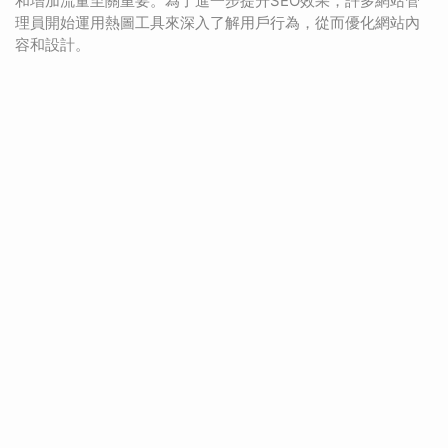
和增加流量至關重要。為了進一步提升SEO效果，許多網站管
理員開始運用熱圖工具來深入了解用戶行為，從而優化網站內
容和設計。