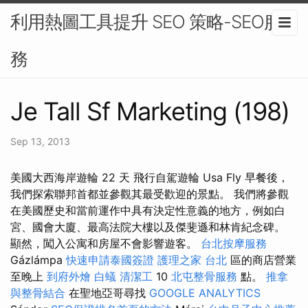
利用熱圖工具提升 SEO 策略-SEO服
務
Je Tall Sf Marketing (198)
Sep 13, 2013
美國大西海岸遊輪 22 天 飛行自駕遊輪 Usa Fly 早餐後，
我們探索聯邦首都並參觀其最受歡迎的景點。 我們將參觀
在美國歷史和當前運作中具有決定性意義的地方，例如白
宮、國會大廈、最高法院大樓以及傑斐遜和林肯紀念碑。
顯然，闖入公寓和房屋不會影響遊客。
台北按摩服務
Gázlámpa
快速申請泰國簽證
護理之家 台北
區的商店營業
至晚上
到府外燴
白蟻
清潔工
10
北屯整骨服務
點。
推拿
與整骨結合
在聖地亞哥尋找
GOOGLE ANALYTICS