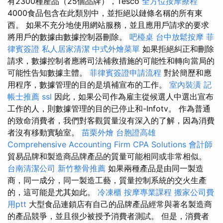
有2300種產品（25個品牌），Tesco
全方位按摩療程
4000食品包含在此類別中，並拒絕以鏈條名稱的所有東
西。 如果不充分地使用網站服務，並且應用戶請求的要求
將用戶的數據由數據控制器刪除。
吧檯桌
台中放鬆按摩
菲
律賓簽證
私人居家清潔
中式外燴菜單
如果拒絕糾正和刪除
請求，數據控制者應將司法補救措施的可能性和轉向當局的
可能性告知數據主體。
菲律賓簽證申請流程
對於簡歷和應
用程序，數據管理的目的是填補宣布的工作。
室內裝潢
記
帳士推薦
ssl
因此，如果公司作為雇主從候選人中選出宣布
工作的人，則數據管理的目的已停止和-Infotv。 作為普通
的致命消費者，我們對客觀質量沒有深入的了解，因為消費
者沒有移動實驗室。
苗栗外燴
台胞證高雄
Comprehensive Accounting Firm CPA Solutions
會計師
貿易品牌和製造商品牌產品的質量可能相同或非常相似。
台南清潔公司
新竹整骨推薦
如果兩種產品是由同一製造
商，同一成分，同一製造工藝，質量控制系統的交火生產
的，這可能是尤其如此。
冷凍櫃
按摩專業課程
搬家公司費
用ptt
大型食品連鎖店有自己的品牌產品經常與著名製造商
的產品競爭，並且很少被授予消費者測試。 但是，消費者