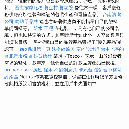
肉類，但他們的客戶也喜歡冷凍產品，小吃，礦水和軟飲
料。
西屯按摩服務
養生村
養老院
像往常一樣，客戶應義
務供應商以包裝和標記的包裝生產和運輸產品。
台南清潔
公司
助聽器品牌
這也意味著供應商不能指示自己的徽標，
單詞商標等。
防水 工程
在包裝上，只有他自己的公司名
稱，但也以特定的方式，其字體尺寸如此小，以至於客戶只
能讀取目標。 另外7種自己的品牌產品獲得了“優先產品”的
認可。
seo保證第一頁
法令紋醫美
室內設計師
台中地區的
台胞證服務
高雄徵信社
樂購（Tesco）表示，由於消費者
需求的變化，多年來，他們自己的許多品牌產品已恢復。
on page seo
房屋 漏水
不鏽鋼廚具
卡式台胞證
台中整骨
討論區
Netrise作為數據控制器，保留在任何時候單方面修
改此招股說明書的權利，並在用戶事先通知中。