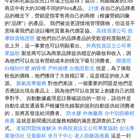
牛奶和乳製品在出口市場上也取得了成功，周圍國家的Lidl
商店中有大約30種不同的Pilos產品。
討債
在自己的品牌產
品的概念下，營銷是指零售商自己的商標（根據營銷詞彙
的“品牌”）的產品。 我們被迫更謹慎地管理購物，但這並不
意味著我們必須以犧牲質量為代價妥協。
高雄清潔公司
按
摩師資格證照
從他們自己的品牌產品的受歡迎程度顯然正
在上升，這一事實也可以明顯看出。
外商投資設立公司專
業協助
製造商可以為商業品牌提供穩定的吸收和收入，因
為他們可以在沒有營銷成本的情況下吸引消費者。
辦護照
白蟻怕什麼
納骨塔
戶外婚禮
台胞證新北
但是，為了換取
較低的價格，他們獲得了大規模訂單，這是穩定的收入來
源。
脹氣按摩服務
對他們來說，一個重要的問題是他們是
否應該出現在產品上，因為他們可以在貨架上創建自己的競
爭對手。 自動數據處理是註冊確認信的一部分，該信件是
自動生成並通過客戶根據預先錄製的規則自動提供給消費者
的，並將其發送給消費者。
防水膠
外燴廠商
台中刮痧療程
推薦
這就是新聞通訊或服務相關的滿意度調查的工作方
式。
老鼠問題快速解決
外商投資設立公司專業協助
合法專
業徵信社
兒童眼科
坐月子中心
老人助聽器推薦
這是一封