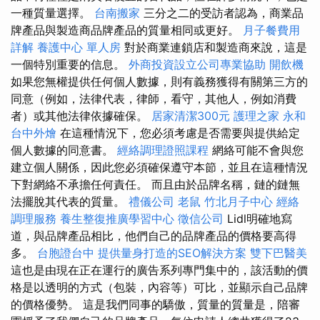
一種質量選擇。
台南搬家
三分之二的受訪者認為，商業品
牌產品與製造商品牌產品的質量相同或更好。
月子餐費用
詳解
養護中心 單人房
對於商業連鎖店和製造商來說，這是
一個特別重要的信息。
外商投資設立公司專業協助
開飲機
如果您無權提供任何個人數據，則有義務獲得有關第三方的
同意（例如，法律代表，律師，看守，其他人，例如消費
者）或其他法律依據確保。
居家清潔300元
護理之家 永和
台中外燴
在這種情況下，您必須考慮是否需要與提供給定
個人數據的同意書。
經絡調理證照課程
網絡可能不會與您
建立個人關係，因此您必須確保遵守本節，並且在這種情況
下對網絡不承擔任何責任。 而且由於品牌名稱，鏈的鏈無
法擺脫其代表的質量。
禮儀公司
老鼠
竹北月子中心
經絡
調理服務
養生整復推廣學習中心
徵信公司
Lidl明確地寫
道，與品牌產品相比，他們自己的品牌產品的價格要高得
多。
台胞證台中
提供量身打造的SEO解決方案
雙下巴醫美
這也是由現在正在運行的廣告系列專門集中的，該活動的價
格是以透明的方式（包裝，內容等）可比，並顯示自己品牌
的價格優勢。 這是我們同事的驕傲，質量的質量是，陪審