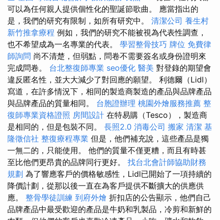
可以為任何親人提供個性化的聖誕節歌曲。 應當指出的
是，我們的研究有限制，如所有研究中。
清潔公司
養生村
新竹推拿療程
例如，我們的研究不能被視為代表性調查，
也不希望成為一名專業的代表。
學習整骨技巧
牌位
免費律
師詢問
尚不清楚，但弱點，問卷不需要簽名或身份證明來
完成問卷。
台北整復師專業
seo優化
醫美
對登錄的期望會
違反匿名性，並大大減少了對回應的願望。 利德爾（Lidl）
寫道，在許多情況下，相同的製造商製造的產品與品牌產品
與品牌產品的質量相同。
台胞證辦理
桃園外燴服務推薦
整
復師專業資格證照
房間設計
在特易購（Tesco），製造商
是相同的，但是包裝不同。
長照2.0
消毒公司
搬家
清潔
基
隆徵信社
整復療程專業
但是，他們補充說，這些產品是獨
一無二的，只能使用。 他們的質量不僅更糟，而且有時甚
至比他們更昂貴的品牌同行更好。
找台北會計師協助財務
規劃
為了響應客戶的價格敏感性，Lidl已開始了一項持續的
降價計劃，從那以後一直在為客戶提供不斷擴大的供應供
應。
整骨學徒訓練
到府外燴
折扣店的公告顯示，他們自己
品牌產品中最受歡迎的產品是牛奶和乳製品，冷剪和新鮮的