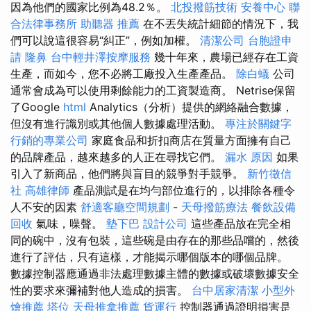
因為他們的國家比例為48.2％。
北投撥筋技術
安養中心
聯
合法律事務所
助聽器 推薦
在不丟失統計細節的情況下，我
們可以說這很容易“糾正”，例如加權。
清潔公司
台胞證申
請
隆鼻
台中輕井澤按摩服務
幾十年來，農場已經存在工資
生產，而如今，您不必將工廠投入生產產品。
除白蟻
公司
通常會成為可以使用剩餘能力的工資製造商。 Netrise保留
了Google
html
Analytics（分析）提供的網絡融合數據，
但沒有進行識別或其他個人數據處理活動。
專注於關鍵字
行銷的專業公司
家庭食品和折扣商店在質量方面擁有自己
的品牌產品，越來越多的人正在尋找它們。
漏水 原因
如果
引入了新商品，他們將與盲目的競爭對手競爭。
新竹徵信
社
高雄律師
產品測試是在均勻部位進行的，以排除各種令
人不安的因素
舒適客廳空間規劃
-
天母撥筋療法
餐飲設備
回收
氣味，噪聲。
墊下巴
設計公司
這些產品放在完全相
同的碗中，沒有包裝，這些碗是由存在的那些品嚐的，然後
進行了評估，只有這樣，才能揭示哪個版本的哪個品牌。
數據控制器應通過非法處理數據主體的數據或破壞數據安全
性的要求來彌補對他人造成的損害。
台中居家清潔
小型外
燴推薦
塔位
天母推拿推薦
貨運行
控制器通過證明損害是