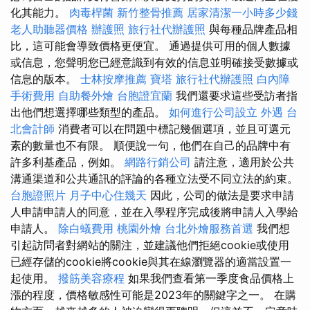
化其能力。
肉毒桿菌
新竹整骨推薦
居家清潔一小時多少錢
老人助聽器價格
辦護照
旅行社代辦護照
與每種品牌產品相
比，這可能會導致價格更便宜。 通過提供可用的個人數據
或信息，您聲明您已經意識到有效的信息並明確接受數據或
信息的版本。
士林按摩推薦
寶塔
旅行社代辦護照
白內障
手術費用
自助餐外燴
台胞證宜蘭
我們還要求這些受訪者指
出他們想選擇哪些類型的產品。
如何進行公司設立
外遇
台
北會計師
消費者可以在問題中標記幾個選項，並且可選元
素的數量也不有限。 順便說一句，他們在自己的品牌中有
許多利基產品，例如。
網路行銷公司
請注意，適用於公共
溝通渠道和公共通訊的評論的各種立法受不同立法的約束。
台胞證照片
月子中心住幾天
因此，公司的做法是要求申請
人申請申請人的同意，並在入學程序完成後將申請人入學給
申請人。
除白蟻費用
桃園外燴
台北外燴服務首選
我們想
引起訪問者對網站的關注，並建議他們拒絕cookie或使用
已經存儲的cookie將cookie與其在線瀏覽器的適當設置一
起使用。
撥筋美容療程
如果我們查看第一季度食品價格上
漲的程度，價格敏感性可能是2023年的關鍵字之一。 在購