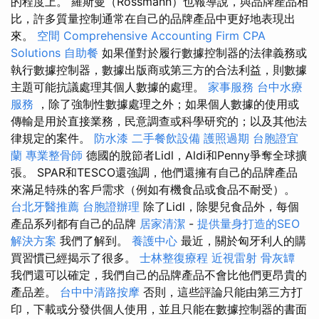
的程度上。 羅斯曼（Rossmann）也報導說，與品牌產品相
比，許多質量控制通常在自己的品牌產品中更好地表現出
來。
空間
Comprehensive Accounting Firm CPA
Solutions
自助餐
如果僅對於履行數據控制器的法律義務或
執行數據控制器，數據出版商或第三方的合法利益，則數據
主題可能抗議處理其個人數據的處理。
家事服務
台中水療
服務
，除了強制性數據處理之外；如果個人數據的使用或
傳輸是用於直接業務，民意調查或科學研究的；以及其他法
律規定的案件。
防水漆
二手餐飲設備
護照過期
台胞證宜
蘭
專業整骨師
德國的脫節者Lidl，Aldi和Penny爭奪全球擴
張。 SPAR和TESCO還強調，他們還擁有自己的品牌產品
來滿足特殊的客戶需求（例如有機食品或食品不耐受）。
台北牙醫推薦
台胞證辦理
除了Lidl，除嬰兒食品外，每個
產品系列都有自己的品牌
居家清潔
-
提供量身打造的SEO
解決方案
我們了解到。
養護中心
最近，關於匈牙利人的購
買習慣已經揭示了很多。
士林整復療程
近視雷射
骨灰罈
我們還可以確定，我們自己的品牌產品不會比他們更昂貴的
產品差。
台中中清路按摩
否則，這些評論只能由第三方打
印，下載或分發供個人使用，並且只能在數據控制器的書面