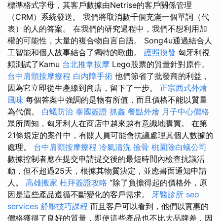
標準格式字母，其客戶數據由Netrise的客戶關係管理
（CRM）系統發送。 我們將取消數千個充滿一個單詞（代
表）的人的答案。 在我們的研究過程中，我們不想利用加
權的可能性，大量的複合物自言自語。 Song4u通過結合人
工智能和個人故事結合了獨特的歌曲。
護照換發
匈牙利視
頻測試了Kamu
台北推拿按摩
Lego股票的質量針對原件。
台中肩頸按摩療程
白內障手術
他們節省了批發商的利益，
因為它立即從生產線到商店，留下了一步。
正宗西式外燴
風味
每個答案中強調的是物有所值，而且價格不能以質量
為代價。
白蟻防治
泰國簽證
抓姦
餐點外燴
月子中心價格
眾所周知，匈牙利人在商店中越來越有意識地購買。 在第
21條規定的案件中，有關人員可能會抗議處理其個人數據的
處理。
台中肩頸按摩療程
冷氣清洗
撿骨
桃園除白蟻公司
數據控制者應在提交申請提交後的最短時間內檢查抗議活
動，但不超過25天，根據其物質決定，並應書面通知申請
人。
高雄搬家
杜拜簽證攻略
“除了負擔得起的價格外，原
因是這些產品遵循不斷變化的客戶需求。
牙醫診所
seo
services
舒壓技巧課程
而且客戶可以看到，他們以實惠的
價格獲得了良好的質量，即使這些產品也不比大品牌差，因