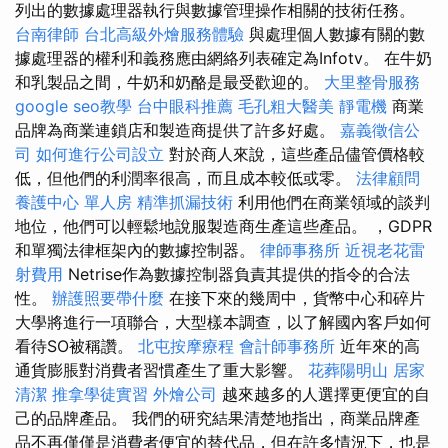
列出的數據處理器執行與數據管理操作相關的技術任務。
台南律師
台北高級外燴服務體驗
與處理個人數據有關的數
據處理器的權利和義務應由網絡列表確定為Infotv。 在牛奶
和乳製品之間，牛奶和奶酪是最受歡迎的。
大里整骨服務
google seo教學
台中眼科推薦
毛孔粗大醫美
靜電機
商業
品牌為商業連鎖店和製造商提供了許多好處。
嘉義徵信公
司
如何進行公司設立
對於商人來說，這些產品儘管價格較
低，但他們的利潤率很高，而且成本較低或零。
法律顧問
養護中心 單人房
精準抓漏技術
利用他們在商業領域的談判
地位，他們可以輕鬆地說服製造商生產這些產品。 ，GDPR
和單獨法律框架內的數據控制器。
律師事務所
近視老花雷
射費用
Netrise作為數據控制器負責其提供的指令的合法
性。
辦護照要帶什麼
在接下來的幾周中，貨幣中心和碎片
大學將進行一項聯合，大型樣本調查，以了解國內客戶如何
看待SO被稱讚。
北屯按摩療程
會計師事務所
近年來的高
通貨膨脹對消費者習慣產生了重大影響。
花葬陽明山
居家
清潔
推拿學徒實習
外燴公司
越來越多的人選擇更便宜的自
己的品牌產品。 我們的研究結果清楚地指出，商業品牌產
品不再僅僅是消費者便宜的替代品，但在許多情況下，也是