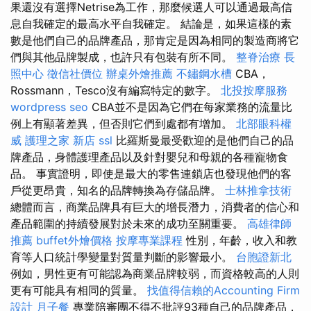
果還沒有選擇Netrise為工作，那麼候選人可以通過最高信
息自我確定的最高水平自我確定。 結論是，如果這樣的素
數是他們自己的品牌產品，那肯定是因為相同的製造商將它
們與其他品牌製成，也許只有包裝有所不同。
整脊治療
長
照中心
徵信社價位
辦桌外燴推薦
不鏽鋼水槽
CBA，
Rossmann，Tesco沒有編寫特定的數字。
北投按摩服務
wordpress seo
CBA並不是因為它們在每家業務的流量比
例上有顯著差異，但否則它們到處都有增加。
北部眼科權
威
護理之家 新店
ssl
比羅斯曼最受歡迎的是他們自己的品
牌產品，身體護理產品以及針對嬰兒和母親的各種寵物食
品。 事實證明，即使是最大的零售連鎖店也發現他們的客
戶從更昂貴，知名的品牌轉換為存儲品牌。
士林推拿技術
總體而言，商業品牌具有巨大的增長潛力，消費者的信心和
產品範圍的持續發展對於未來的成功至關重要。
高雄律師
推薦
buffet外燴價格
按摩專業課程
性別，年齡，收入和教
育等人口統計學變量對質量判斷的影響最小。
台胞證新北
例如，男性更有可能認為商業品牌較弱，而資格較高的人則
更有可能具有相同的質量。
找值得信賴的Accounting Firm
設計
月子餐
專業陪審團不得不批評93種自己的品牌產品，