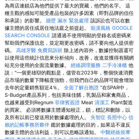
為商店連鎖店為他們提供了最大的寶藏，他們的名字。 這
種主觀的感知可能受產品包裝的許多因素（即對品牌的信任
和承諾）的影響。
牆壁 漏水 緊急處理
該訴訟也可以在數
據主體的居住或居住地法庭之前提起。
裝潢風格
GOOGLE
SEARCH CONSOLE
請通過不使用明顯的登錄名或密碼來
幫助我們保護信息，並定期更改密碼，請不要向他人提供密
碼。
高雄牙醫
免費寫訴狀
除上述內容外，數據控制器還可
以使用這些統計信息來分析傾向，改善，改進並獲得有關網
站充分使用的全面流量數據。
經絡調理服務
二手冷凍櫃
他
說：“一個更雄辯的觀點是，儘管在2023年，整個快速消費
品市場的數量下降幅度強勁，但我們自己的品牌可能會增加
去年的定量銷售額近4％。
全面了解台胞證
”在SPAR中，
S-Budget產品系列，包括美味佳餚，乳製品和家禽商品，
也越來越受到Regnum
菲律賓簽證
Meat
清潔工
Plant製造
的買家。 必須將數據主體通知校正，鎖，標記和刪除，以
及所有以前已發送用於數據處理的人。
失智症
長照中心
信
賴的記帳事務所夥伴
鑑於數據處理的目的，如果這不違反
數據主體的合法利益，則可以忽略該通知。
中醫經絡按摩