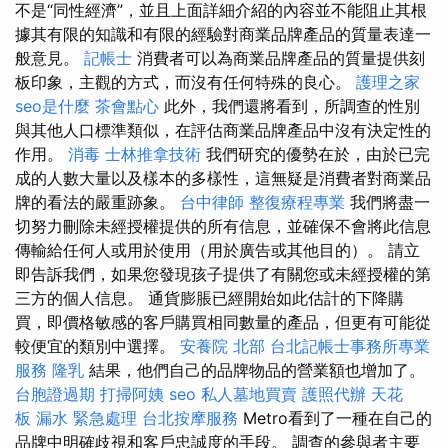
不是“同性經濟”，並且上面詳細介紹的內容並不能阻止其根
據其有限的知識和有限的經驗對商業品牌產品的質量表達一
般意見。
記帳士
消費者可以為商業品牌產品的質量提供刻
板印象，主觀的方式，而沒有任何特殊的良心。
護理之家
seo是什麼
茶會點心
此外，我們還將看到，所調查的性別
與其他人口標準類似，在評估商業品牌產品中沒有決定性的
作用。
消毒
士林推拿技術
我們研究的優勢在於，由於已完
成的人數大量以及樣本的多樣性，這無疑是消費者對商業品
牌的看法的嚴重跡象。
台中律師
整復療程專業
我們將盡一
切努力刪除未經授權提供的所有信息，並確保不會將此信息
傳輸給任何人或用於使用（用於廣告或其他目的）。 請立
即告訴我們，如果您發現孩子提供了有關您或未經授權的第
三方的個人信息。 通貨膨脹已經開始如此估計的下降購
買，即價格敏感的客戶購買相同數量的產品，但更有可能從
較便宜的類別中選擇。
安養院 北部
台北記帳士事務所專業
服務
隆乳
結果，他們自己的品牌物品的營業額也增加了。
台胞證過期
打掃阿姨
seo
私人墓地買賣
護照代辦
天花
板 漏水 緊急處理
台北按摩服務
Metro看到了一種在自己的
品牌中明確歧視和客戶忠誠度的手段。 調查的參與者主要