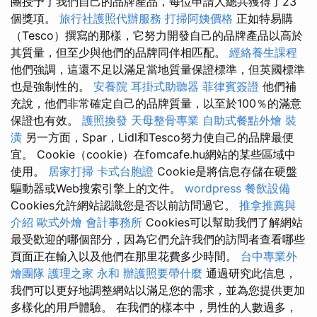
團授予了我們自己的品牌產品，每位申請人總共獲得了23
個獎項。
旅行社護照代辦服務
打掃阿姨價格
正如特易購
（Tesco）撰寫的那樣，它努力開發自己的品牌產品以高於
其質量，但至少與他們的品牌同伴相匹配。
經絡養生課程
他們強調，這還不足以滿足當地質量保證標準，但英國標準
也是強制性的。
安養院
耳掛式助聽器
菲律賓簽證
他們補
充說，他們非常確定自己的品牌質量，以至於100％的滿意
保證也有效。
護照換發
天母整骨專業
自助式餐點外燴
裝
潢
另一方面，Spar，Lidl和Tesco努力使自己的品牌最便
宜。 Cookie（cookie）在fomcafe.hu網站的某些區域中
使用。
居家打掃
卡式台胞證
Cookie是將信息存儲在硬盤
驅動器或Web搜索引擎上的文件。
wordpress
餐飲設備
Cookies允許網站認識您是否以前訪問過它。
推拿推薦與
介紹
歐式外燴
會計事務所
Cookies可以幫助我們了解網站
最受歡迎的哪個部分，因為它們允許我們的訪問者查看哪些
頁面正在輸入以及他們在那里花費多少時間。
台中專業外
燴團隊
護理之家 永和
辦護照要帶什麼
通過研究此信息，
我們可以更好地調整網站以滿足您的需求，並為您提供更加
多樣化的用戶體驗。 在我們的樣本中，男性的人數過多，