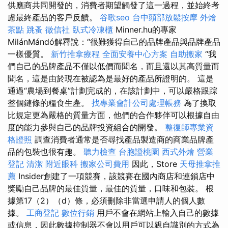
供應商共同開發的，消費者期望觸發了這一過程，並始終考
慮最終產品的客戶反饋。
谷歌seo
台中頭部放鬆按摩
外燴
茶點
跳蚤
徵信社
臥式冷凍櫃
Minner.hu的專家
MilánMándó解釋說：“很難獲得自己的品牌產品與品牌產品
一樣優質。
新竹推拿療程
全面安養中心方案
自助搬家
“我
們自己的品牌產品不僅以低價而聞名，而且還以其高質量而
聞名，這是由於現在被認為是最好的產品所證明的。 這是
通過“農場到餐桌”計劃完成的，在該計劃中，可以嚴格跟踪
整個鏈條的糧食生產。
找專業會計公司處理帳務
為了換取
比規定更為嚴格的質量方面，他們的合作夥伴可以根據自由
度的能力參與自己的品牌投資組合的開發。
整復師專業資
格證照
調查消費者通常是否尋找產品製造商的商業品牌產
品的包裝也很有趣。
聽力檢查
台胞證桃園
西式外燴
營業
登記
清潔
附近眼科
搬家公司費用
因此，Store
天母推拿推
薦
Insider創建了一項競賽，該競賽在國內商店和連鎖店中
獎勵自己品牌的最佳質量，最佳的質量，口味和包裝。 根
據第17（2）（d）條，必須刪除非當選申請人的個人數
據。
工商登記
數位行銷
用戶不會在網站上輸入自己的數據
或信息，因此數據控制器不會以用戶可以親自識別的方式為