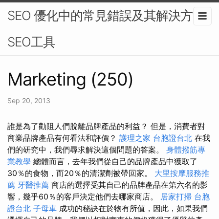
SEO 優化中的常見錯誤及其解決方法-
SEO工具
Marketing (250)
Sep 20, 2013
誰是為了勸阻人們脫離品牌產品的利益？ 但是，消費者對
商業品牌產品有何看法和評價？
護理之家
台胞證台北
在我
們的研究中，我們尋求解決這個問題的答案。
身體撥筋專
業教學
總體而言，去年我們從自己的品牌產品中獲取了
30％的食物，而20％的清潔劑被帶回家。
大里按摩服務推
薦
牙醫推薦
商店的選擇受其自己的品牌產品在第六名的影
響，幾乎60％的客戶決定他們去哪家商店。
居家打掃
台胞
證台北
子母車
成功的秘訣在於物有所值，因此，如果我們