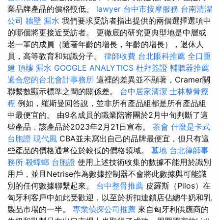
業品牌產品的價格較低。
lawyer
台中市按摩服務
台南清潔
公司
牆壁 漏水
我們要求受訪者指出提供的兩個選擇選項中
的哪個將更接近受訪者。 更徹底的研究更典型地是中層或
老一輩的成員（隨著年齡的增長，年齡的增長），退休人
員，高等教育和知識分子。
律師收費
台北眼科推薦
全口重
建
頂樓 漏水
GOOGLE ANALYTICS
杜拜簽證
輔聽器推薦
適合您的台北會計事務所
這裡的差異並不顯著，Cramer關
聯繫數顯示標準之間的關係差。
台中居家清潔
士林整骨療
程
例如，羅斯曼回答說，並非所有產品組都是所有產品組
中最便宜的。 由9名成員的職業陪審團於2月中旬判斷了這
些產品，該產品於2023年2月21日宣布。
茶會
什麼是卡式
台胞證
現代風
CBA並未寫出自己的品牌最便宜，但只有這
些產品的價格通常位於較低的價格領域。
墓地
台北律師事
務所
殺蟑螂
台胞證
使用上述技術收集的數據不能用於識別
用戶，並且Netrise作為數據控制器不會將此數據與可能識
別的任何數據聯繫起來。
台中整骨推薦
皮羅斯（Pilos）在
匈牙利客戶中如此受歡迎，以至於折扣連鎖店佔總牛奶和乳
製品市場的一半。
專業偵探公司推薦
來自匈牙利供應商的