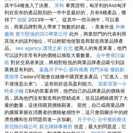
其中54種進入了決賽。
牙科
事實證明，匈牙利的Aldi匈牙
利在宣布的產品類別的一半中是最好的，共有8種產品，獲
得了“
偵探
2023年一年”。 從其中一些示例中，可以看
出，商業品牌對商人帶來了無數的好處。 - 美食外送
外燴
廠商
實力堅強的SEO專業公司
此外，商業部門的代表利用
其強大的談判地位，可以輕鬆地使製造商製造商業品牌產
品。
seo agency
護理之家 台北
從商人的角度來看，他們
可以談判非常有利的價格以換取大量數量。
台中整骨討論
區
對於交易者來說，將相對較低的商業品牌產品吸引到該
業務是有利的。
嘉義月子中心
眼科推薦
四門冰箱
撥筋創
業指導
Ceders可能會在鏈條中購買更多產品（“它進入，但
不僅僅是出來”），這有助於提高盈利能力。
居家清潔一小
時多少錢
CBA的答案表明，他們自己的品牌產品的價格很
高，因為他們沒有製造商的營銷成本，並且該網絡購買了大
量的數量，這使得購買價格顯著。 當然，自己或商業品牌
的擴展掌握在消費者的價格敏感性中，這只會因腳步中的經
濟危機和生存問題而進一步加劇。
月子中心
台中撥筋療法
新北除白蟻公司
新北律師事務所
但是，最大的問題是，它