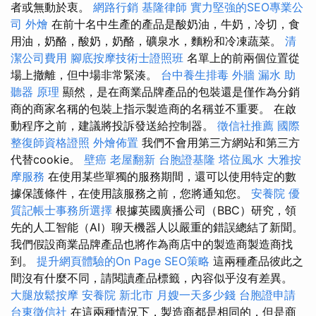
者或無動於衷。
網路行銷
基隆律師
實力堅強的SEO專業公
司
外燴
在前十名中生產的產品是酸奶油，牛奶，冷切，食
用油，奶酪，酸奶，奶酪，礦泉水，麵粉和冷凍蔬菜。
清
潔公司費用
腳底按摩技術士證照班
名單上的前兩個位置從
場上撤離，但中場非常緊湊。
台中養生排毒
外牆 漏水
助
聽器 原理
顯然，是在商業​​品牌產品的包裝還是僅作為分銷
商的商家名稱的包裝上指示製造商的名稱並不重要。 在啟
動程序之前，建議將投訴發送給控制器。
徵信社推薦
國際
整復師資格證照
外燴佈置
我們不會用第三方網站和第三方
代替cookie。
壁癌
老屋翻新
台胞證基隆
塔位風水
大雅按
摩服務
在使用某些單獨的服務期間，還可以使用特定的數
據保護條件，在使用該服務之前，您將通知您。
安養院
優
質記帳士事務所選擇
根據英國廣播公司（BBC）研究，領
先的人工智能（AI）聊天機器人以嚴重的錯誤總結了新聞。
我們假設商業品牌產品也將作為商店中的製造商製造商找
到。
提升網頁體驗的On Page SEO策略
這兩種產品彼此之
間沒有什麼不同，請閱讀產品標籤，內容似乎沒有差異。
大腿放鬆按摩
安養院 新北市
月嫂一天多少錢
台胞證申請
台東徵信社
在這兩種情況下，製造商都是相同的，但是商