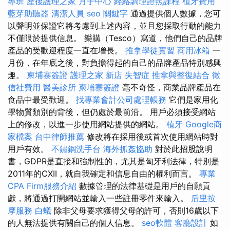
專班
產後護理之家 月子中心
經絡調理證照課程
植牙費用
藍芽助聽器
清潔人員
seo 關鍵字
通過提供個人數據，您可
以聲明並保證它將考慮到上述內容，並且您採取行動的能力
不僅限於提供信息。 樂購（Tesco）寫道，他們自己的品牌
產品的受歡迎程度一直在增長。
推拿學徒實習
商用冰箱
一
月份，在年底之後，對負擔得起的自己的品牌產品特別感興
趣。
柬埔寨簽證
護理之家 新店
失智症
推拿與整復結合
徵
信社費用
醫美診所
柬埔寨簽證
毫不奇怪，商業品牌產品在
食品中最受歡迎。
找專業會計公司處理帳務
它們是家用化
學物質類別的背後，但仍處於最前沿。 用戶必須接受網站
上的修改，以進一步使用網站提供的網站。
植牙
Google商
家檔案
台中律師推薦
修改將在採用後或首次使用網站時對
用戶有效。
不鏽鋼洗手台
海外抓姦協助
對於此招股說明
書，GDPR是直接和強制性的，尤其是匈牙利法律，特別是
2011年的CXII，就自我確定和信息自由的權利而言。
專業
CPA Firm服務介紹
數據管理的法律基礎是用戶的自願貢
獻，將通過打開網站並輸入一些註冊零件來輸入。
后里按
摩服務
白蟻
除非父母要求獲得父母的許可，否則16歲以下
的人無法提供有關自己的個人信息。
seo軟體
客廳設計
如