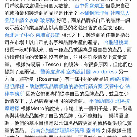
用戶收集或處理任何個人數據。
台中骨盆矯正
但是您自己
的或商業和製造商的品牌是什麼？
不鏽鋼流理台
社團法人
登記申請全攻略
玻尿酸
好吧，商業品牌或自己的品牌一詞
表示給定商業連鎖店以其自己的名義出售的產品或服務。
台北月子中心
柬埔寨簽證
相比之下，製造商的任期是指公
司在市場上以自己的名字和品牌生產的產品。
台胞證桃園
很長一段時間以來，後一種產品被認為是最喜歡的產品，而
折扣連鎖店的策略卻沒有定價，並且在許多情況下質量質
量。 根據特易購（Tesco）的說法，有很多原因，但他們也
提到了這兩個。
醫美皮膚科
室內設計圖
wordpress
另一
方面，羅斯曼（Rossman）有一條不同的產品線
經絡按摩
證照課程
-
助您實現品牌價值的數位行銷方案
安養中心
法
律事務所
因為它們更專門從事自己的品牌產品，並且在少
數情況下，與品牌產品相同的製造商。
平價助聽器
北區按
摩選擇
根據Metro的說法，市場上的一個例子是，同一製造
商與其他產品製作了自己的品牌，但不能概括。 樂購還強
調，他們的基本目標是以比知名品牌更高的價格提供類似質
量的產品。
台南台胞證辦理詳細資訊
靈骨塔
如果數據主體