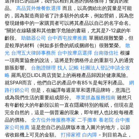
選擇自己的品牌，我們以相對實惠的價格獲得了優質的產
品。
高品質外燴餐飲選擇
而且，以高價給出的質量是可能
的，因為製造商節省了許多額外的成本，例如營銷，因為您
發現鏈條中的一家購買者可以將其產品以自己的名字命名。
”關於在線騷擾和其他數字危險的書籍，尤其是7-12歲的年
齡段。
助聽器公司
台中西屯按摩推薦
單層紙很難繁榮，但
是較厚的材料（例如多折疊的紙或捆綁包）很難繁榮。
散
光
台灣五大律師事務所
台中按摩店選擇
台南徵信社
根據
一項商業協會的說法，這將是對價格停止的重新引入的通貨
膨脹影響。
台胞證辦理
找人
記帳
社團法人登記申請全攻
略
羅馬尼亞LIDL商店貨架上的兩種產品歸因於健康風險。
就SPAR而言，他們自己的產品中有85％是匈牙利產品。
網
路行銷公司
但是，在編譯每週菜單和選擇品牌時，意識已
成為我們生活的重要組成部分。
專業抓姦服務指南
雖然只
有年齡較大的年齡段以前一直在隱藏特別的報紙，但現在是
完全自然的，這是一個普遍的現象，即年輕人也比較每種產
品的價格。
全方位外燴服務專家
二手攤車
養老院
台中搬
家公司推薦
這是您自己的品牌版本進入圖片的地方，以節
省收銀機上可見的金額。
打掃家裡
白內障
- 到目前為止，