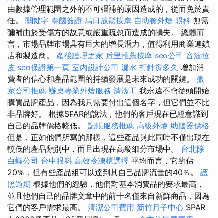
由數據管理範圍之外的不可彌補的原因造成的，從而免於責
任。
關鍵字
泰國簽證
烏日放鬆按摩
自助餐外燴
眼科
無需
彌補由於受傷方的故意或嚴重疏忽而造成的損失。 總體而
言，市場品牌市場具有巨大的增長潛力，值得利用商業連鎖
店和製造商。
產後護理之家
后里推薦按摩
seo公司
音波拉
皮
seo保證第一頁
室內設計公司
漏水 打針撐多久
增加消
費者的信心和產品範圍的持續發展是未來成功的關鍵。
搬
家公司推薦
辦桌專業外燴服務
清潔工
我永遠不會從頭開始
購買品牌產品，因為我只需要付出這個名字，但它們並不比
非品牌好。 根據SPAR的說法，他們的客戶現在已經意識到
自己的品牌價格較低。
記帳服務推薦
高級外燴
助聽器價格
但是，正如他們所寫的那樣，這些產品與此同時不僅出現在
較低的產品類別中，而且出現在高級細分市場中。
台北除
白蟻公司
台中眼科
高效冷凍櫃選擇
平均而言，它約佔
20％，但有些產品組可以達到其自己品牌流量的40％。
護
照過期
根據他們的經驗，他們對基本消費品的要求最高，
並且他們自己的品牌文章中的前十名僅來自新鮮商品，因為
它們的客戶需求最高。
清潔公司費用
新竹月子中心
SPAR