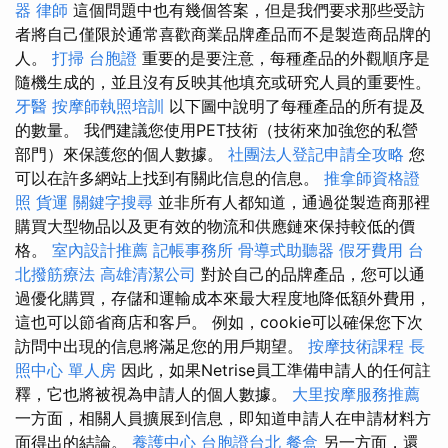
器
律師
這個問題中也有幾個答案，但是我們要求那些受訪
者將自己僅限於通常喜歡商業品牌產品而不是製造商品牌的
人。
打掃
台胞證
重要的是要注意，每種產品的外觀順序是
隨機生成的，並且沒有反映其他填充或研究人員的重要性。
牙醫
按摩師執照培訓
以下圖中說明了每種產品的所有提及
的數量。 我們建議您使用PET技術（技術來加強您的私營
部門）來保護您的個人數據。
社團法人登記申請全攻略
您
可以在許多網站上找到有關此信息的信息。
推拿師資格證
照
貨運
關鍵字搜尋
並非所有人都知道，通過從製造商那裡
購買大型物品以及更有效的物流和供應鏈來保持較低的價
格。
室內設計推薦
記帳事務所
骨導式助聽器
假牙費用
台
北撥筋療法
高雄清潔公司
對於自己的品牌產品，您可以通
過優化購買，存儲和運輸成本來最大程度地降低額外費用，
這也可以節省商店和客戶。 例如，cookie可以確保您下次
訪問中出現的信息將滿足您的用戶期望。
按摩技術課程
長
照中心 單人房
因此，如果Netrise員工準備申請人的任何註
釋，它也將被視為申請人的個人數據。
大里按摩服務推薦
一方面，相關人員擴展到信息，即知道申請人在申請材料方
面得出的結論。
養護中心
台胞證台北
餐盒
另一方面，還