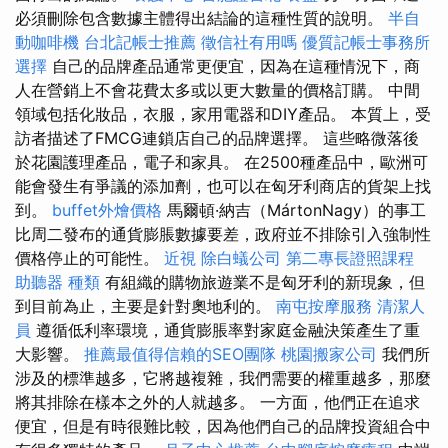
必須刪除包含數據主體得出結論的這種性質的說明。
半自
動咖啡機
台北記帳士推薦
徵信社有用嗎
優質記帳士事務所
選擇
自己的品牌產品通常更便宜，因為在這種情況下，商
人在營銷上不會花費太多或以更大數量的價格訂購。 中間
領域包括化妝品，衣服，家用電器和DIY產品。 本質上，受
訪者描述了FMCG連鎖店自己的品牌選擇。 這些略微落後
於花園護理產品，電子和家具。 在2500種產品中，歐洲可
能會發生有爭議的添加劑，也可以在匈牙利商店的貨架上找
到。
buffet外燴價格
馬爾頓·納吉（MártonNagy）的事工
比周二發布的通貨膨脹數據要差，政府並不排除引入強制性
價格停止的可能性。
近視
除白蟻公司
第二專長證照課程
助聽器 種類
有組織的購物旅遊業不是匈牙利的新現象，但
到目前為止，主要是針對奧地利的。
南屯按摩服務
清潔人
員
遵循低利率環境，通貨膨脹率對家庭金融決策產生了重
大影響。
推薦最值得信賴的SEO團隊
桃園搬家公司
我們所
涉及的標準越多，它將越複雜，我們需要的權重越多，那麼
將其排除在樣本之外的人就越多。 一方面，他們正在追求
便宜，但是有時很難比較，因為他們自己的品牌投資組合中