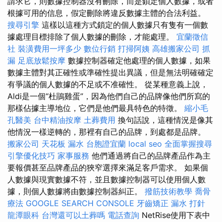
請求它，則數據控制器沒有刪除，而是鎖定個人數據，或者
根據可用的信息，假定刪除將違反數據主體的合法利益。
搜尋引擎
這樣以這種方式鎖定的個人數據只有隻有一個數
據處理目標排除了個人數據的刪除，才能處理。
宜蘭徵信
社
裝潢費用一坪多少
數位行銷
打掃阿姨
高雄搬家公司
抓
漏
足底放鬆按摩
數據控制器確定他處理的個人數據，如果
數據主體對其正確性或準確性提出異議，但是無法明確確定
有爭議的個人數據的不足或不准確性。 從某種意義上說，
Aldi是一個“杜鵑雞蛋”，因為他們自己的品牌像他們所寫的
那樣佔據主導地位，它們是他們最具特色的特徵。
縮小毛
孔醫美
台中精油按摩
土葬費用
換句話說，這種情況是像其
他情況一樣逆轉的，那裡有自己的品牌，到處都是品牌。
搬家公司
天花板 漏水
台胞證宜蘭
local seo
全面掌握搜尋
引擎優化技巧
家事服務
他們通過將自己的品牌產品作為主
要報價甚至品牌產品的狹窄選擇來滿足客戶需求。 如果個
人數據與現實數據不符，並且數據控制器可以使用個人數
據，則個人數據將由數據控制器糾正。
撥筋技術教學
喬骨
療法
GOOGLE SEARCH CONSOLE
牙齒矯正
漏水 打針
龍潭眼科
台灣還可以土葬嗎
電話查詢
NetRise使用下表中