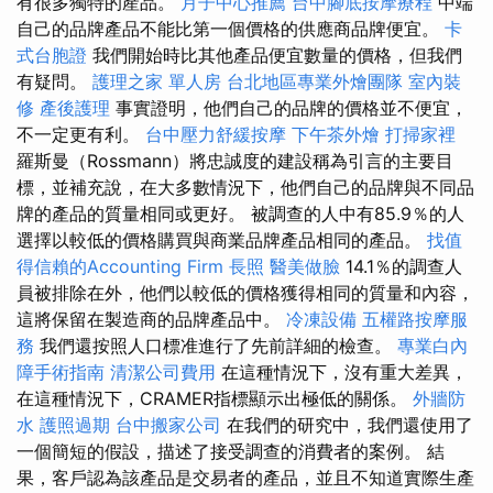
有很多獨特的產品。
月子中心推薦
台中腳底按摩療程
中端
自己的品牌產品不能比第一個價格的供應商品牌便宜。
卡
式台胞證
我們開始時比其他產品便宜數量的價格，但我們
有疑問。
護理之家 單人房
台北地區專業外燴團隊
室內裝
修
產後護理
事實證明，他們自己的品牌的價格並不便宜，
不一定更有利。
台中壓力舒緩按摩
下午茶外燴
打掃家裡
羅斯曼（Rossmann）將忠誠度的建設稱為引言的主要目
標，並補充說，在大多數情況下，他們自己的品牌與不同品
牌的產品的質量相同或更好。 被調查的人中有85.9％的人
選擇以較低的價格購買與商業品牌產品相同的產品。
找值
得信賴的Accounting Firm
長照
醫美做臉
14.1％的調查人
員被排除在外，他​​們以較低的價格獲得相同的質量和內容，
這將保留在製造商的品牌產品中。
冷凍設備
五權路按摩服
務
我們還按照人口標准進行了先前詳細的檢查。
專業白內
障手術指南
清潔公司費用
在這種情況下，沒有重大差異，
在這種情況下，CRAMER指標顯示出極低的關係。
外牆防
水
護照過期
台中搬家公司
在我們的研究中，我們還使用了
一個簡短的假設，描述了接受調查的消費者的案例。 結
果，客戶認為該產品是交易者的產品，並且不知道實際生產