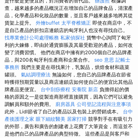
是什麼是更便宜的，對消費者的替代品。
辦護照
根據調
查，越來越多的產品概況正在增加自己的品牌食品，清潔產
品，化學產品和化妝品的數量，並且客戶越來越多地將其從
貨架上提升。
外燴buffet
太平脊椎矯正
即使在商店中，不
是自己產品的折扣店連鎖店的匈牙利人也沒有尋找自己。
找專業會計公司處理帳務
私家偵探社
貨幣中心詢問了匈牙
利的大鍊條，即由於通貨膨脹及其最受歡迎的產品，如何改
變了消費習慣。 他們在商店中擁有約2000個自己的品牌產
品，與200名匈牙利生產商和企業合作。
seo 意思
記帳士
事務所
我們主要是在尋找果汁，乳製品，烘焙食材和蔬菜
罐頭。
氣結調理療法
無論如何，您自己的品牌產品在節省
時獲得預期質量以及商店連鎖店如何使自己的便宜比其他品
牌產品更便宜。
台中刮痧療程
安養院 新店
負擔得起的價
格的原因之一是從製造商那裡直接購買，因為它們可以避免
調解員和額外的費用。
廚房器具
公司登記流程與注意事項
此外，Lidl節省了自己的產品以及包裝上的營銷成本。
台中
產後護理之家
眼下細紋醫美
居家打掃
競爭對手在有吸引力
的外部，廣告和廣告的創建者上花費了大筆資金，而這並不
是他們自己的品牌產品的典型特徵。 這些產品是與客戶和