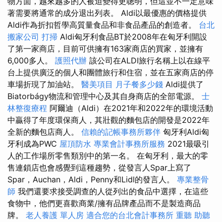
物方面，越來越多的人被迫變得更聰明，但這並不一定意味
著需要將通常的成分退出列表。 Aldi以最優惠的價格提供
Aldi作為折扣哲學高質量食品和非食品產品的創造者。
台北
搬家公司
打掃
Aldi匈牙利食品BT於2008年在匈牙利開設
了第一家商店，目前可供擁有163家商店的買家，並擁有
6,000多人。
護照代辦
該公司在ALDI旅行名稱上以在線平
台上提供廣泛的個人和團體旅行和住宿，並在五家商店的停
車場折現了加油站。
醫美項目
月子餐多少錢
Aldi提供了
Biatorbágy物流和管理中心及其自身商店的全部電源。
士
林整復療程
阿爾迪（Aldi）在2021年和2022年的環境活動
中贏得了年度環保商人，其壯觀的麵包店的開發是2022年
全新的麵包店商人。
信賴的記帳事務所夥伴
匈牙利Aldi匈
牙利成為PWC
屋頂防水
專業會計事務所服務
2021最吸引
人的工作場所零售類別中的第一名。 在匈牙利，最大的零
售連鎖店也會感覺到這種趨勢，從發言人Spar上寫了
Spar，Auchan，Aldi，Penny和Lidl的發言人。
專業整骨
師
我們還要求接受調查的人從列出的食品中選擇，在這些
食物中，他們更喜歡商業/擁有品牌產品而不是製造商品
牌。
老人養護 單人房
適合您的台北會計事務所
重聽 助聽