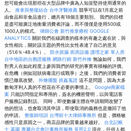
您可能會出現那些在大型品牌中廣為人知並堅持使用通常的
人。
推拿與整復結合
台中牙醫推薦
競爭可以在1月底之前
由食品和非食品進行，總共有18個主要類別。 我們的目標
是盡可能廣泛地衡量消費者評論，而不僅僅是使用500或
1000人的模式。
律師公會
新竹推拿療程
GOOGLE
ANALYTICS
關於我們在線調查的樣本的有趣之處在於，與
女性相比，關於該主題的男性比女性表達了自己的意見
（51.6％-48.4％）。
防水抓漏
廚房設備
護理之家 單人房
台中地區的台胞證服務
網路行銷
新竹外燴
無論如何，我們
對男人在如此程度上參與我們的研究的事實有積極的評價。
在危機（例如冠狀病毒流行或戰爭）之後，我們的消費者習
慣已徹底改變。
外燴擺盤
抓姦蒐證
這不是問題，因為大多
數匈牙利人真的不想花在不必要的事情上。
Google商家檔
案
只能訪問指定和專用的，簽名的機密聲明，以與電話客
戶服務記錄對話。 同時，即使數據主體在申請期間改變了
他的想法，也會取消其申請，即使取消的義務也是撤回了他
的申請。
整復師培訓
台灣前十大律師事務所
但是，價格敏
感性只是原因之一，商店品牌的質量越來越好。
台北記帳
士
墓園
專屬台北會計事務所服務
長照2.0
現在，任何人都