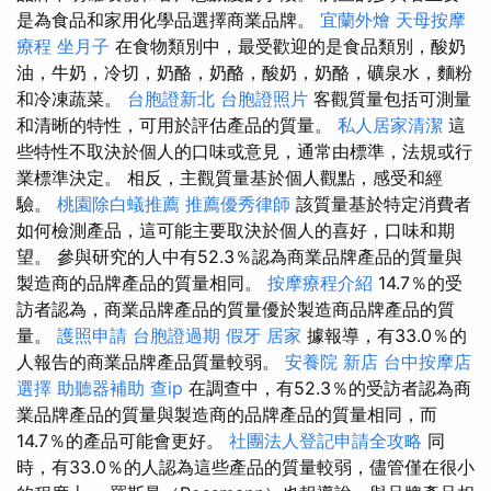
是為食品和家用化學品選擇商業品牌。
宜蘭外燴
天母按摩
療程
坐月子
在食物類別中，最受歡迎的是食品類別，酸奶
油，牛奶，冷切，奶酪，奶酪，酸奶，奶酪，礦泉水，麵粉
和冷凍蔬菜。
台胞證新北
台胞證照片
客觀質量包括可測量
和清晰的特性，可用於評估產品的質量。
私人居家清潔
這
些特性不取決於個人的口味或意見，通常由標準，法規或行
業標準決定。 相反，主觀質量基於個人觀點，感受和經
驗。
桃園除白蟻推薦
推薦優秀律師
該質量基於特定消費者
如何檢測產品，這可能主要取決於個人的喜好，口味和期
望。 參與研究的人中有52.3％認為商業品牌產品的質量與
製造商的品牌產品的質量相同。
按摩療程介紹
14.7％的受
訪者認為，商業品牌產品的質量優於製造商品牌產品的質
量。
護照申請
台胞證過期
假牙
居家
據報導，有33.0％的
人報告的商業品牌產品質量較弱。
安養院 新店
台中按摩店
選擇
助聽器補助
查ip
在調查中，有52.3％的受訪者認為商
業品牌產品的質量與製造商的品牌產品的質量相同，而
14.7％的產品可能會更好。
社團法人登記申請全攻略
同
時，有33.0％的人認為這些產品的質量較弱，儘管僅在很小