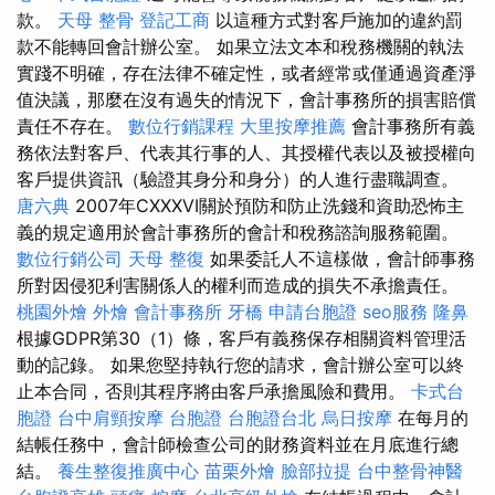
款。
天母 整骨
登記工商
以這種方式對客戶施加的違約罰
款不能轉回會計辦公室。 如果立法文本和稅務機關的執法
實踐不明確，存在法律不確定性，或者經常或僅通過資產淨
值決議，那麼在沒有過失的情況下，會計事務所的損害賠償
責任不存在。
數位行銷課程
大里按摩推薦
會計事務所有義
務依法對客戶、代表其行事的人、其授權代表以及被授權向
客戶提供資訊（驗證其身分和身分）的人進行盡職調查。
唐六典
2007年CXXXVI關於預防和防止洗錢和資助恐怖主
義的規定適用於會計事務所的會計和稅務諮詢服務範圍。
數位行銷公司
天母 整復
如果委託人不這樣做，會計師事務
所對因侵犯利害關係人的權利而造成的損失不承擔責任。
桃園外燴
外燴
會計事務所
牙橋
申請台胞證
seo服務
隆鼻
根據GDPR第30（1）條，客戶有義務保存相關資料管理活
動的記錄。 如果您堅持執行您的請求，會計辦公室可以終
止本合同，否則其程序將由客戶承擔風險和費用。
卡式台
胞證
台中肩頸按摩
台胞證
台胞證台北
烏日按摩
在每月的
結帳任務中，會計師檢查公司的財務資料並在月底進行總
結。
養生整復推廣中心
苗栗外燴
臉部拉提
台中整骨神醫