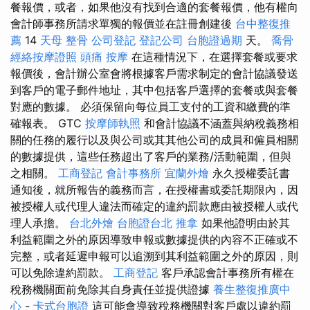
餐報價，或者，如果他沒有找到合適的套餐報價，他有權向
會計師事務所請求單獨的報價並在註冊創建後
台中整復推
薦
14
天母 整骨
公司登記
登記公司
台胞證過期
天。
喬骨
經絡按摩證照
頭痛 按摩
在這種情況下，在選擇套餐或要求
報價後，會計辦公室會將根據客戶需求制定的會計協議發送
到客戶的電子郵件地址，其中包括客戶選擇的套餐或與套餐
對應的數據。 必須保留向每位員工支付的工資和繳費的準
確報表。 GTC
按摩師執照
和會計協議不涵蓋與納稅義務相
關的任務的履行以及與公司或其其他公司的成員和僱員相關
的數據提供，這些任務超出了客戶的業務/活動範圍，但與
之相關。
工商登記
會計事務所
宜蘭外燴
永久授權委託書
通知後，就所報告的義務而言，在授權書或委託期限內，因
被授權人或代理人違法而確定的違約罰款應由被授權人或代
理人承擔。
台北外燴
台胞證台北
推拿
如果他證明由於其
利益範圍之外的原因導致申報或數據提供的內容不正確或不
完整，或者延遲申報可以追溯到其利益範圍之外的原因，則
可以免除違約罰款。
工商登記
客戶承認會計事務所有權在
稅務機關面前免除其自身責任並提供證據
養生整復推廣中
心
-
卡式台胞證
這可能會導致稅務機關對客戶處以違約罰