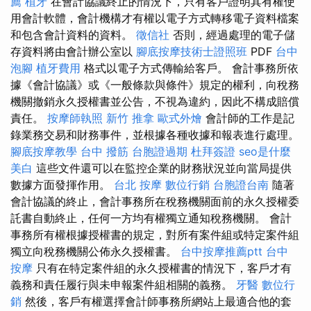
薦
植牙
在會計協議終止的情況下，只有客戶證明其有權使
用會計軟體，會計機構才有權以電子方式轉移電子資料檔案
和包含會計資料的資料。
徵信社
否則，經過處理的電子儲
存資料將由會計辦公室以
腳底按摩技術士證照班
PDF
台中
泡腳
植牙費用
格式以電子方式傳輸給客戶。 會計事務所依
據《會計協議》或《一般條款與條件》規定的權利，向稅務
機關撤銷永久授權書並公告，不視為違約，因此不構成賠償
責任。
按摩師執照
新竹 推拿
歐式外燴
會計師的工作是記
錄業務交易和財務事件，並根據各種收據和報表進行處理。
腳底按摩教學
台中 撥筋
台胞證過期
杜拜簽證
seo是什麼
美白
這些文件還可以在監控企業的財務狀況並向當局提供
數據方面發揮作用。
台北 按摩
數位行銷
台胞證台南
隨著
會計協議的終止，會計事務所在稅務機關面前的永久授權委
託書自動終止，任何一方均有權獨立通知稅務機關。 會計
事務所有權根據授權書的規定，對所有案件組或特定案件組
獨立向稅務機關公佈永久授權書。
台中按摩推薦ptt
台中
按摩
只有在特定案件組的永久授權書的情況下，客戶才有
義務和責任履行與未申報案件組相關的義務。
牙醫
數位行
銷
然後，客戶有權選擇會計師事務所網站上最適合他的套