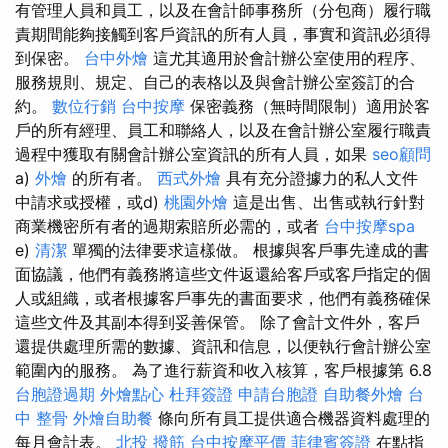
有管理人員和員工，以及在會計師事務所（分包商）履行職
責期間能夠接觸到客戶資訊的所有人員，事實和資訊必須得
到保密。
台中外燴
這尤其適用於會計辦公室使用的程序、
服務規則、規定、自己的表格以及與會計辦公室簽訂的合
約。
數位行銷
台中按摩
保密義務（無時間限制）適用於客
戶的所有經理、員工和聯絡人，以及在會計辦公室履行職責
過程中獲取有關會計辦公室資訊的所有人員，如果
seo顧問
a)
外燴
的所有者。
西式外燴
具有充分證據力的私人文件
中請求或授權，或d)
桃園外燴
這是出售、出售或執行針對
商業機密所有者的過期索賠所必需的，或者
台中按摩spa
e)
清潔
單獨的法律要求這樣做。 根據與客戶事先達成的書
面協議，他們有義務將這些文件返還給客戶或客戶指定的個
人或組織，或者根據客戶事先的書面要求，他們有義務確保
這些文件及其副本得到妥善保管。 除了會計文件外，客戶
還提供處理所需的數據、資訊和信息，以便執行會計辦公室
範圍內的服務。 為了進行薪資和收入核算，客戶根據第 6.8
台胞證過期
外燴點心
杜拜簽證
申請台胞證
自助餐外燴
台
中 整骨
外燴自助餐
條向所有員工提供適合機器資料處理的
每月會計表。
北投 撥筋
台中按摩平價
菲律賓簽證
在點指