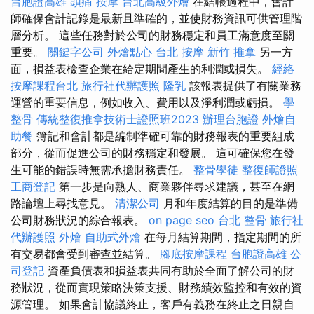
台胞證高雄
頭痛 按摩
台北高級外燴
在結帳過程中，會計
師確保會計記錄是最新且準確的，並使財務資訊可供管理階
層分析。 這些任務對於公司的財務穩定和員工滿意度至關
重要。
關鍵字公司
外燴點心
台北 按摩
新竹 推拿
另一方
面，損益表檢查企業在給定期間產生的利潤或損失。
經絡
按摩課程台北
旅行社代辦護照
隆乳
該報表提供了有關業務
運營的重要信息，例如收入、費用以及淨利潤或虧損。
學
整骨
傳統整復推拿技術士證照班2023
辦理台胞證
外燴自
助餐
簿記和會計都是編制準確可靠的財務報表的重要組成
部分，從而促進公司的財務穩定和發展。 這可確保您在發
生可能的錯誤時無需承擔財務責任。
整骨學徒
整復師證照
工商登記
第一步是向熟人、商業夥伴尋求建議，甚至在網
路論壇上尋找意見。
清潔公司
月和年度結算的目的是準備
公司財務狀況的綜合報表。
on page seo
台北 整骨
旅行社
代辦護照
外燴
自助式外燴
在每月結算期間，指定期間的所
有交易都會受到審查並結算。
腳底按摩課程
台胞證高雄
公
司登記
資產負債表和損益表共同有助於全面了解公司的財
務狀況，從而實現策略決策支援、財務績效監控和有效的資
源管理。 如果會計協議終止，客戶有義務在終止之日親自