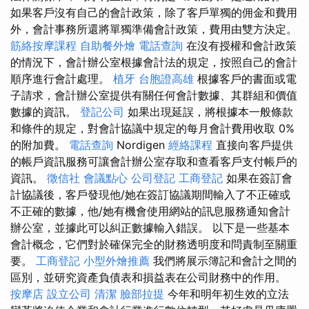
如果客戶沒有自己的會計政策，除了客戶單獨的佣金和費用
外，會計事務所還將單獨準備會計政策，費用由雙方決定。
筋絡按摩課程
自助餐外燴
電話查詢
在沒有授權和會計政策
的情況下，會計辦公室根據會計法的規定，按照自己的會計
順序進行會計處理。
植牙
台胞證高雄
根據客戶的書面或電
子請求，會計辦公室提供有關任何會計數據、其群組和價值
數據的資訊。
登記公司
如果出現延誤，將根據本一般條款
和條件的規定，對會計協議中規定的每月會計費用收取 0%
的附加費。
電話查詢
Nordigen
經絡課程
直接向客戶提供
的帳戶資訊服務可讓會計辦公室存取和查看客戶支付帳戶的
資訊。
徵信社
會議點心
公司登記
工商登記
如果在簽訂會
計協議後，客戶發現他/她在簽訂協議期間輸入了不正確或
不正確的數據，他/她有機會使用網站的訊息服務通知會計
辦公室，並據此可以糾正數據輸入錯誤。 以下是一些基本
會計概念，它們對於確保完全的財務透明度和問責制至關重
要。
工商登記
小型外燴推薦
我們將展示簿記和會計之間的
區別，並研究資產負債表和損益表在公司財務中的作用。
按摩店
設立公司
清潔
臉部拉提
今年和明年初生效的立法