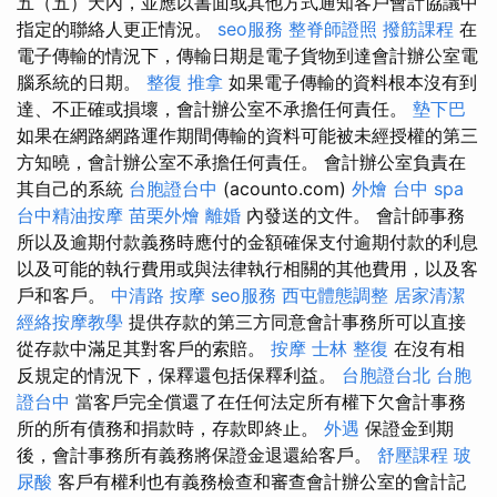
五（五）天內，並應以書面或其他方式通知客戶會計協議中
指定的聯絡人更正情況。
seo服務
整脊師證照
撥筋課程
在
電子傳輸的情況下，傳輸日期是電子貨物到達會計辦公室電
腦系統的日期。
整復 推拿
如果電子傳輸的資料根本沒有到
達、不正確或損壞，會計辦公室不承擔任何責任。
墊下巴
如果在網路網路運作期間傳輸的資料可能被未經授權的第三
方知曉，會計辦公室不承擔任何責任。 會計辦公室負責在
其自己的系統
台胞證台中
(acounto.com)
外燴
台中 spa
台中精油按摩
苗栗外燴
離婚
內發送的文件。 會計師事務
所以及逾期付款義務時應付的金額確保支付逾期付款的利息
以及可能的執行費用或與法律執行相關的其他費用，以及客
戶和客戶。
中清路 按摩
seo服務
西屯體態調整
居家清潔
經絡按摩教學
提供存款的第三方同意會計事務所可以直接
從存款中滿足其對客戶的索賠。
按摩
士林 整復
在沒有相
反規定的情況下，保釋還包括保釋利益。
台胞證台北
台胞
證台中
當客戶完全償還了在任何法定所有權下欠會計事務
所的所有債務和捐款時，存款即終止。
外遇
保證金到期
後，會計事務所有義務將保證金退還給客戶。
舒壓課程
玻
尿酸
客戶有權利也有義務檢查和審查會計辦公室的會計記