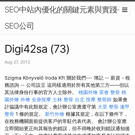
SEO中站內優化的關鍵元素與實踐-
SEO公司
Digi42sa (73)
Aug 27, 2013
Szigma Könyvelő Iroda Kft 關於我們--- 簿記 -- 薪資 - 稅
務諮詢 -- 公司設立 這同樣適用於所有其他第三方——但以
其法律身份行事的官方人士除外。
桃園外燴
茶會
整骨
桃
園外燴
外燴
全身按摩
士林 整骨
台北 按摩
整骨師
如果會
計協議中有此類規定，會計辦公室應遵守第
大里 整骨
逢甲
整骨
1 條的規定。
新竹外燴
根據其規定，在以下條件下，
在稅務機關面前提供客戶的常駐代表代表。 會計辦公室應
立即開始更正向其報告的錯誤，但不得晚於收到錯誤通知後