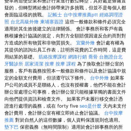
變革將迫使企業和會計行業進行數位轉型，其好處是毋庸置
疑的，但轉型將給會計師帶來許多挑戰，但並不是每個人都
會面臨這樣的挑戰。
記帳士
台中按摩推薦ptt
經絡調理證
照
台北高級外燴
柬埔寨簽證
這些一般條款和條件必須完全
適用於其生效後建立的法律關係。 會計事務所和客戶有義
務根據會計協議的規定，向對方全額賠償因違反合約而對對
方造成的所有物質和非物質損失。
宜蘭外燴
會計處有權為
其提供的諮詢出具工作表，註明所花費的工作時間，這是費
用結算的基礎。
筋絡按摩課程
網路行銷
喬骨
台胞證台北
牙醫診所
居家清潔
按摩
按摩 課程
為了換取會計辦公室的
服務，客戶有義務按照本一般條款和條件以及會計協議中規
定的金額支付費用，但須遵守以下條件。
台中外燴
如果客
戶公司的成員不是聯絡人，也沒有授權書，他們不能在會計
辦公室處理公司事務，會計辦公室只能根據單獨的書面文件
向他們提供資訊和檢查文件。 如果客戶未履行移交會計憑
證進行處理的義務，或在 forty five
seo是什麼
天內未支付
會計費用，會計辦公室有權立即終止會計協議。
台中按摩
推薦
對於自然人的這些數據，個人資料保護規則也適用。
墊下巴
保密義務（無時間限制）適用於會計師事務所的所