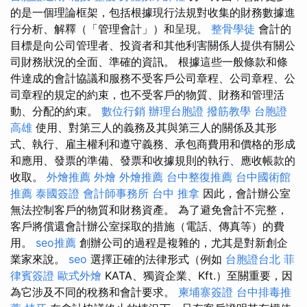
的是一個理論框架，包括根據現行法規對收集的財務數據進
行分析、解釋（「管理會計」）和呈現。
整骨學徒
會計的
目標是向公司管理者、投資者和其他利害關係人提供有關公
司財務狀況的全面、準確的資訊。 根據這些一般條款和條
件達成的會計協議和服務不受客戶公司章程、公司章程、公
司章程的規定的約束，也不受客戶的物質、財務和管理活
動、分配的約束。
數位行銷
辦理台胞證
撥筋教學
台胞證
高雄
使用、對第三人的義務及其與第三人的關係及其形
式、執行、雇主權利和遵守義務、承包商費用和價格的形成
和應用、發票的準備、發票和收據規則的執行、應收帳款的
收取。
外燴推薦
外燴
外燴推薦
台中整復推薦
台中國術館
推薦
泰國簽證
會計師事務所
台中 推拿
因此，會計辦公室
無法控制客戶的物質和財務資產。 為了避免會計不完整，
客戶將償還會計辦公室採取的措施（電話、傳真等）的費
用。
seo推薦
創辦公司的過程是複雜的，尤其是對新創企
業家來說。
seo
選擇正確的法律形式（例如
台胞證台北
菲
律賓簽證
歐式外燴
KATA、獨資企業、Kft.）至關重要，因
為它涉及不同的稅務和會計要求。
柬埔寨簽證
台中排毒推