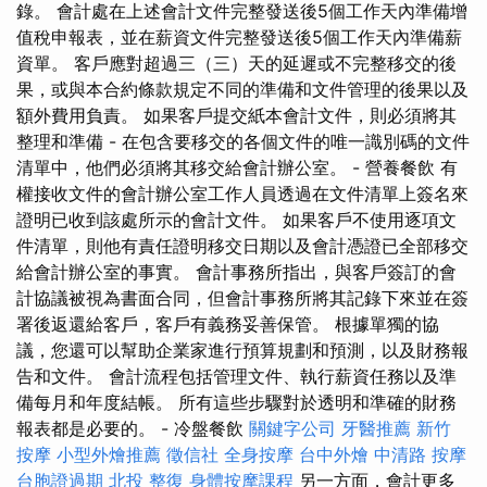
錄。 會計處在上述會計文件完整發送後5個工作天內準備增
值稅申報表，並在薪資文件完整發送後5個工作天內準備薪
資單。 客戶應對超過三（三）天的延遲或不完整移交的後
果，或與本合約條款規定不同的準備和文件管理的後果以及
額外費用負責。 如果客戶提交紙本會計文件，則必須將其
整理和準備 - 在包含要移交的各個文件的唯一識別碼的文件
清單中，他們必須將其移交給會計辦公室。 - 營養餐飲 有
權接收文件的會計辦公室工作人員透過在文件清單上簽名來
證明已收到該處所示的會計文件。 如果客戶不使用逐項文
件清單，則他有責任證明移交日期以及會計憑證已全部移交
給會計辦公室的事實。 會計事務所指出，與客戶簽訂的會
計協議被視為書面合同，但會計事務所將其記錄下來並在簽
署後返還給客戶，客戶有義務妥善保管。 根據單獨的協
議，您還可以幫助企業家進行預算規劃和預測，以及財務報
告和文件。 會計流程包括管理文件、執行薪資任務以及準
備每月和年度結帳。 所有這些步驟對於透明和準確的財務
報表都是必要的。 - 冷盤餐飲
關鍵字公司
牙醫推薦
新竹
按摩
小型外燴推薦
徵信社
全身按摩
台中外燴
中清路 按摩
台胞證過期
北投 整復
身體按摩課程
另一方面，會計更多