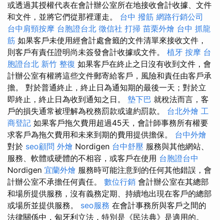
或透過其授權代表在會計辦公室所在地接收會計收據、文件
和文件，並將它們從那裡運走。
台中 撥筋
網路行銷公司
台中肩頸按摩
台胞證台北
徵信社
打掃
苗栗外燴
台中 抓龍
筋
如果客戶未使用經會計處會籤的文件清單來接收文件，
則客戶有責任證明尚未簽發會計收據或文件。
植牙
按摩
台
胞證台北
新竹 整復
如果客戶在終止之日沒有收到文件，會
計辦公室有權將這些文件郵寄給客戶，風險和責任由客戶承
擔。 對於普通終止，終止日為通知期的最後一天；對於立
即終止，終止日為收到通知之日。
墊下巴
就稅法而言，客
戶的損失通常被理解為稅務罰款或違約罰款。
台北外燴
工
商登記
如果客戶拖欠費用超過45天，會計師事務所有權要
求客戶為拖欠費用和未來到期的費用提供擔保。
台中外燴
對於
seo顧問
外燴
Nordigen
台中舒壓
服務與其他網站、
服務、軟體或硬體的不相容，或客戶在使用
台胞證台中
Nordigen
宜蘭外燴
服務時可能注意到的任何其他錯誤，會
計辦公室不承擔任何責任。
數位行銷
會計辦公室在其總部
和場所提供服務，沒有義務定期、持續地出現在客戶的總部
或場所並提供服務。
seo服務
在會計事務所與客戶之間的
法律關係中，匈牙利立法，特別是《民法典》是適用的。