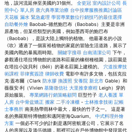
地，該河流延伸至美國約31個州。
全瓷冠
室內設計公司
長
照中心 單人房
唐六典專業治療
台中按摩服務推薦討論區
天花板 漏水 緊急處理
學習專業數位行銷技巧的最佳選擇
自助餐外燴
Baobab-雖然鮑巴布（Baobabs）主要是非洲
原產地，但某些類型的美國，例如墨西哥的鮑巴布
（Baobab），是該大陸上獨特的植物。 他最著名的小說
《吹》通過了一個富裕植物的家庭的冒險生活道路，展示了
美國內戰的暴風雨時期。
關鍵字搜尋
台南清潔公司
下午，
參觀通往塔拉博物館的道路和莊嚴的橡樹種植園，該莊園是
在塔拉小說貝利（Béli）的著名莊園上建模的。
穴道按摩技
術課程
菲律賓簽證
律師收費
電影中有許多文物，包括克拉
克·蓋布爾（Clark
防水膠
換護照
安養院 新北市
Gable）和
薇薇安·利（Vivien
基隆徵信社
大里推拿療程
Leigh）穿的
原始服裝。
專業網路行銷策略顧問
巨型竹子
老人養護 單
人房
台中骨盆矯正
搬家
二手冷凍櫃
-
士林推拿技術
記帳
士事務所
南美熱帶雨林中最大，最快的竹子之一。 這是著
名的弗羅斯特博物館和邁阿密海Quarium。
中式料理外燴
方案
一個必不可少的計劃是邁阿密航運公司，它展示了名
人的房屋以及溫伍德牆，那裡可以在戶外博物館中發現當代