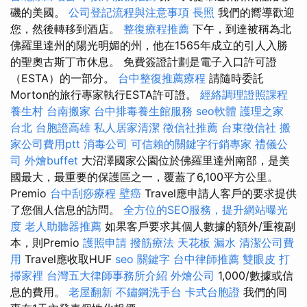
磯的美國。
公司登記流程與注意事項
長照
我們的嚮導歡迎
您，然後轉移到酒店。
整復療程推薦
下午，到達被稱為北
佛羅里達州的陽光明媚的州，他在1565年成立的引人入勝
的聖奧古斯丁市休息。 免費簽證計劃是電子入口許可證
（ESTA）的一部分。
台中整復推薦療程
請隨時委託
Morton的旅行專家執行ESTA許可證。
經絡調理證照課程
養生村
台南搬家
台中排毒養生館服務
seo軟體
護理之家
台北
台胞證高雄
私人居家清潔
徵信社推薦
台東徵信社
搬
家公司費用ptt
消毒公司
可信賴的關鍵字行銷專家
禮儀公
司
外燴buffet
大沼澤國家公園位於佛羅里達州南部，是美
國最大，最重要的保護區之一，覆蓋了6,100平方公里。
Premio
台中刮痧療程
壁癌
Travel應申請人客戶的要求提供
了您個人信息的訪問。
全方位的SEO服務，提升網站曝光
度
老人助聽器推薦
如果客戶要求其個人數據的額外/重複副
本，則Premio
護照申請
撥筋療法
天花板 漏水
清潔公司費
用
Travel應收取HUF
seo 關鍵字
台中律師推薦
雙眼皮
打
掃家裡
台灣五大律師事務所介紹
外燴公司
1,000/數據或信
息的費用。
老屋翻新
不鏽鋼洗手台
卡式台胞證
我們的同