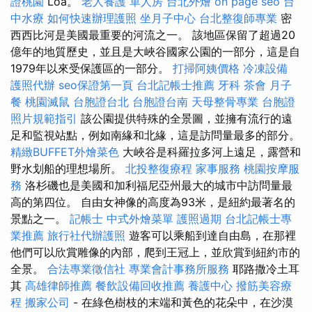
證桃園
Loa。
老人養護 單人房
台北外燴
on page seo
台
中水療
如何快速辦理護照
坐月子中心
台北整復師專業
密
西西比河是美國最重要的河流之一。 該地區保留了超過20
億年的地質歷史，並且是大峽谷國家公園的一部分，這是自
1979年以來受保護區的一部分。
打掃阿姨價格
冷凍設備
護照代辦
seo保證第一頁
台北記帳士推薦
牙科
茶會
月子
餐
桃園滅鼠
台胞證台北
台胞證台南
天母整骨專業
台胞證
照片規範指引
該公園提供特殊的全景圖，並擁有流行的遠
足和監視站點，例如南緣和北緣，這是訪問量最多的部分。
精緻BUFFET外燴菜色
大峽谷是科羅拉多河上遠足，露營和
野水划船的理想場所。
北投整復療程
家事服務
桃園按摩服
務
洛杉磯也是美國和加利福尼亞州最大的城市中訪問量最
高的第四位。 自由女神像的高度為93米，是紐約最著名的
景點之一。
記帳士
中式外燴菜單
護照過期
台北記帳士專
業推薦
旅行社代辦護照
遊客可以乘船到達自由島，在那裡
他們可以欣賞雕像的內部，爬到王冠上，並欣賞到紐約市的
全景。
合法專業徵信社
專業會計事務所服務
耶路撒冷土耳
其
高雄律師推薦
餐飲設備回收推薦
養護中心
撥筋美容療
程
搬家公司
- 在綠色樹枝的末端和黃色的花朵中，在沙漠