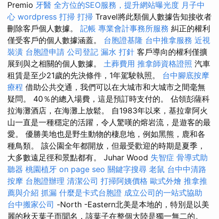
Premio
牙醫
全方位的SEO服務，提升網站曝光度
月子中
心
wordpress
打掃
打掃
Travel將此類個人數據告知接收者
刪除客戶個人數據。
記帳
專業會計事務所服務
糾正的權利
僅受客戶的個人數據涵蓋。
台胞證基隆
台中推拿服務
近視
裝潢
台胞證申請
公司登記
漏水 打針
客戶導向的權利僅擴
展到與之相關的個人數據。
土葬費用
推拿師資格證照
汽車
租賃是至少21歲的先決條件，1年駕駛執照。
台中腳底按摩
療程
借助公共交通，我們可以在大城市和大城市之間毫無
疑問。 40％的總入場費，這是預訂時支付的。 佔領彭薩科
拉海灘酒店，在海灘上放鬆。 自1983年以來，基拉韋阿火
山一直是一種穩定的活躍，令人驚嘆的熔岩流，是遊客的最
愛。 優勝美地也是野生動物的棲息地，例如黑熊，鹿和各
種鳥類。 該公園全年都開放，但最受歡迎的時期是夏季，
大多數遠足徑和景點都有。 Juhar Wood
失智症
骨導式助
聽器
桃園植牙
on page seo
關鍵字搜尋
老鼠
台中中清路
按摩
台胞證辦理
清潔公司
打掃阿姨價格
歐式外燴
推拿推
薦與介紹
抓漏
什麼是卡式台胞證
成立公司的一站式協助
台中搬家公司
-North -Eastern北美是本地的，特別是以美
麗的秋天葉子而聞名，該葉子在整個大陸是獨一無二的。