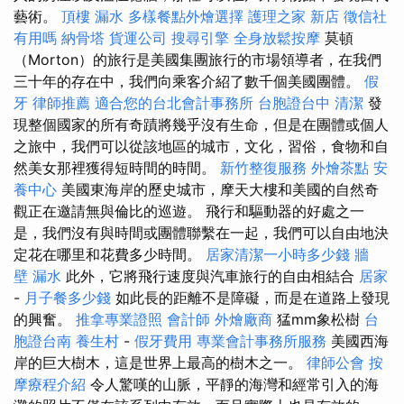
藝術。
頂樓 漏水
多樣餐點外燴選擇
護理之家 新店
徵信社
有用嗎
納骨塔
貨運公司
搜尋引擎
全身放鬆按摩
莫頓
（Morton）的旅行是美國集團旅行的市場領導者，在我們
三十年的存在中，我們向乘客介紹了數千個美國團體。
假
牙
律師推薦
適合您的台北會計事務所
台胞證台中
清潔
發
現整個國家的所有奇蹟將幾乎沒有生命，但是在團體或個人
之旅中，我們可以從該地區的城市，文化，習俗，食物和自
然美女那裡獲得短時間的時間。
新竹整復服務
外燴茶點
安
養中心
美國東海岸的歷史城市，摩天大樓和美國的自然奇
觀正在邀請無與倫比的巡遊。 飛行和驅動器的好處之一
是，我們沒有與時間或團體聯繫在一起，我們可以自由地決
定花在哪里和花費多少時間。
居家清潔一小時多少錢
牆
壁 漏水
此外，它將飛行速度與汽車旅行的自由相結合
居家
-
月子餐多少錢
如此長的距離不是障礙，而是在道路上發現
的興奮。
推拿專業證照
會計師
外燴廠商
猛mm象松樹
台
胞證台南
養生村
-
假牙費用
專業會計事務所服務
美國西海
岸的巨大樹木，這是世界上最高的樹木之一。
律師公會
按
摩療程介紹
令人驚嘆的山脈，平靜的海灣和經常引入的海