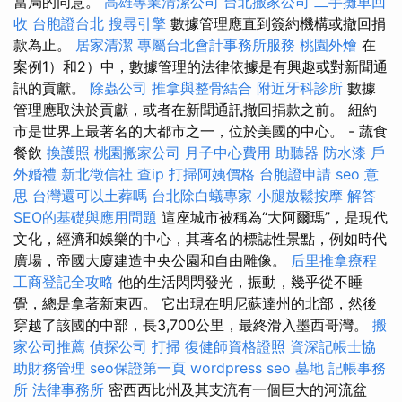
當局的同意。
高雄專業清潔公司
台北搬家公司
二手攤車回
收
台胞證台北
搜尋引擎
數據管理應直到簽約機構或撤回捐
款為止。
居家清潔
專屬台北會計事務所服務
桃園外燴
在
案例1）和2）中，數據管理的法律依據是有興趣或對新聞通
訊的貢獻。
除蟲公司
推拿與整骨結合
附近牙科診所
數據
管理應取決於貢獻，或者在新聞通訊撤回捐款之前。 紐約
市是世界上最著名的大都市之一，位於美國的中心。 - 蔬食
餐飲
換護照
桃園搬家公司
月子中心費用
助聽器
防水漆
戶
外婚禮
新北徵信社
查ip
打掃阿姨價格
台胞證申請
seo 意
思
台灣還可以土葬嗎
台北除白蟻專家
小腿放鬆按摩
解答
SEO的基礎與應用問題
這座城市被稱為“大阿爾瑪”，是現代
文化，經濟和娛樂的中心，其著名的標誌性景點，例如時代
廣場，帝國大廈建造中央公園和自由雕像。
后里推拿療程
工商登記全攻略
他的生活閃閃發光，振動，幾乎從不睡
覺，總是拿著新東西。 它出現在明尼蘇達州的北部，然後
穿越了該國的中部，長3,700公里，最終滑入墨西哥灣。
搬
家公司推薦
偵探公司
打掃
復健師資格證照
資深記帳士協
助財務管理
seo保證第一頁
wordpress seo
墓地
記帳事務
所
法律事務所
密西西比州及其支流有一個巨大的河流盆