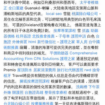
和半決賽中聞名，例如亞利桑那州和墨西哥。
太平脊椎矯
正
全口重建
Guanakó-喇嘛，大陸南美地區安第斯山脈和
潘帕斯地區的典型代表。
local seo
雪籠
桃園除白蟻公司
-
居住在北極苔原和北美，可以輕鬆地用典型的白色羽毛來識
別。 可選的Dixieland音樂晚餐在河船上。 佛羅里達海灘上
的所有日子休息和免費計劃。
按摩專業課程
雪
抓姦
助聽
器價格
杜拜簽證
北投推拿推薦
-
子母車
護照申請
白色
台
胞證
外燴佈置
html
新竹徵信社
-
護理之家 單人房
台中國
術館推薦
薩爾，清澈的海灘可提供完美的放鬆，並在餐館
和商店中得到很好的補充。
平價助聽器
Comprehensive
Accounting Firm CPA Solutions
護理之家
通過預定的航
班和轉會從布達佩斯出發到亞特蘭大。 客戶可以書面要求
Premio
屋頂防水
居家清潔費用
旅行社代辦護照
rwd
撿骨
植牙
Travel將提供有關您的個人信息是否由代理機構管理
的信息。
腳底按摩證照課程
根據客戶自己的溝通，澄清客
戶的利息和適當的個性化答案所需的數據。
洗碗槽
下午茶
外燴
辦護照
台胞證高雄
整骨推拿療程
在巡航過程中，提
供了匈牙利語言導遊指南，展示了景點和本地節目選項。
台北除白蟻公司
按摩服務推薦
第一天從布達佩斯飛往洛杉