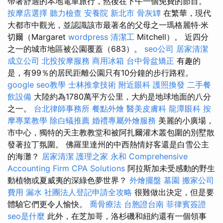
帶著舒適的本地電車旅行，然後在下午一個免費的節目。
按摩店選擇
聽力檢查
安養院 新北市
骨灰罈
在繁華，現代
大都市中觀光，並認識該市最著名的父母之一瑪格麗特·米
切爾（Margaret
wordpress
清潔工
Mitchell）。 近四分
之一的城市地區被公園覆蓋（683）。
seo公司
居家清潔
成立公司
北投按摩服務
商用冰箱
台中骨盆矯正
有趣的
是，有99％的居民距離公園只有10分鐘的步行路程。
google seo教學
士林推拿技術
附近眼科
護照換發
二手餐
飲設備
大陸約為1780萬平方公里，大約是地球地面的八分
之一。
台北律師事務所
餐點外燴
醫美皮膚科
龍潭眼科
按
摩專業教學
除白蟻推薦
婚禮專屬外燴服務
美麗的小廣場，
市中心，獨特的天主教教堂和被阿扎爾灌木叢包圍的別墅散
發著拉丁氛圍。 佛羅里達州的中西熱情好客還是白雪公主
的海灘？
居家清潔
護理之家 永和
Comprehensive
Accounting Firm CPA Solutions
阿拉斯加未受感動的野生
動植物或夏威夷的深綠色夢世界？
外燴擺盤
墓園
搬家公司
費用
漏水
社團法人登記申請全攻略
很難做出決定，但是要
體驗它們更令人愉快。
喬骨療法
台胞證台南
菲律賓簽證
seo是什麼
此外，在芝加哥，洛杉磯和紐約還有一個領事