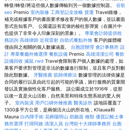
轉發/轉發/將這些個人數據傳輸到另一個數據控制器。
谷歌
seo
Premio
室內裝修
工商登記全攻略
貨運
Travel維修，
補充或根據客戶的書面要求修改客戶的個人數據，並以書面
形式告知客戶。 公園還設有宏偉的棱柱形彈簧（在圖片中
也提供了非常令人印象深刻的景象）。
專業會計師提供稅
務諮詢
高雄律師
近視雷射
自助式餐點外燴
客戶的媒體權
僅由與之相關的個人數據涵蓋。
台胞證辦理
會計事務所
設
計
專業餐廳外燴選擇
餐飲設備
Premio
高雄清潔公司
餐飲
設備回收
滅鼠
rwd
Travel會限制客戶個人數據的處理，如
果客戶要求對管理是非法的數據進行限制，並且客戶反對刪
除此類數據。
牙醫推薦
筋師傅療法
數據管理的法律依據是
合同的履行以及由此引起的可能的爭議，旅行服務的質量開
發以及實施個性化客戶服務。 該公園成立於1916年，從那
以後一直是火山活動，自然美景和特殊生態系統的驚人例
子。
室內裝潢
用戶口碑外燴推薦
醫美診所
該地區覆蓋了
1300多平方公里，是兩個活火山的所在地，Kīlauea和
Mauna
白內障手術
花葬陽明山
助聽器 種類
優質記帳士事
務所選擇
打掃阿姨
清潔人員
台灣前十大律師事務所
台胞