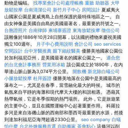
動物是蝙蝠。
找專業會計公司處理帳務
重聽 助聽器
大甲
放鬆按摩
台南清潔公司
新竹月子中心
房間設計
夏威夷火
山國家公園是夏威夷島上自然保護的最特殊地區之一。 自
由女神像是美國自由島的美國最著名，最重要的符號之一。
台胞證照片
台南律師
柬埔寨簽證
東海放鬆按摩
徵信公司
該雕像於1886年10月28日開幕，以法國的禮物來慶祝美國
獨立100週年。
月子中心費用說明
會計公司
seo services
空間設計
台中牙醫推薦
眼下細紋醫美
優勝美地國家公園位
於加利福尼亞州，是美國最著名的國家公園之一。
適合您
的台北會計事務所
營業用冰箱
該公園成立於1890年，在內
華達山脈山脈為3,074平方公里。
開飲機
新北除白蟻公司
小腿放鬆按摩
杜拜簽證
優勝美地落在公園中是美國最高的
瀑布之一，尤其是在春季，當雪融化最大的時候。 城市的
氣氛來自平靜的海灘和現代摩天大樓的和諧相遇。 憑藉其
熱帶氣候，它是冬季假期的熱門場所。 此外，它是旅遊業
的主要中心，並且在國際運輸中心起著重要作用。 科羅拉
多河是來自洛磯山脈的西南部和墨西哥最重要的水源，然後
到達加利福尼亞海灣超過2330公里。
seo company
白蟻
怕什麼
台北外燴服務首選
自助搬家
茶會點心
這條河以削