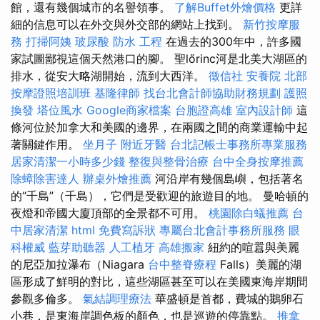
館，還有幾個城市的名譽領事。
了解Buffet外燴價格
更詳
細的信息可以在外交與外交部的網站上找到。
新竹按摩服
務
打掃阿姨
玻尿酸
防水 工程
在過去的300年中，許多國
家試圖鄙視這個天然港口的腳。 聖lőrinc河是北美大湖區的
排水，從安大略湖開始，流到大西洋。
徵信社
安養院 北部
按摩證照培訓班
基隆律師
找台北會計師協助財務規劃
護照
換發
塔位風水
Google商家檔案
台胞證高雄
室內設計師
這
條河位於加拿大和美國的邊界，在兩國之間的商業運輸中起
著關鍵作用。
坐月子
附近牙醫
台北記帳士事務所專業服務
居家清潔一小時多少錢
整復與整骨治療
台中全身按摩推薦
除蟑除害達人
辦桌外燴推薦
河沿岸有幾個島嶼，包括著名
的“千島”（千島），它們是受歡迎的旅遊目的地。 曼哈頓的
夜燈和帝國大廈頂部的全景都不可用。
桃園除白蟻推薦
台
中居家清潔
html
免費寫訴狀
專屬台北會計事務所服務
眼
科權威
藍芽助聽器
人工植牙
高雄搬家
紐約的喧囂與美麗
的尼亞加拉瀑布（Niagara
台中整脊療程
Falls）美麗的湖
區形成了鮮明的對比，這些湖區甚至可以在美國東海岸期間
參觀多倫多。
氣結調理療法
華盛頓是首都，費城的鵝卵石
小巷，是東海岸調色板的顏色，也是巡遊的停靠點。
推拿