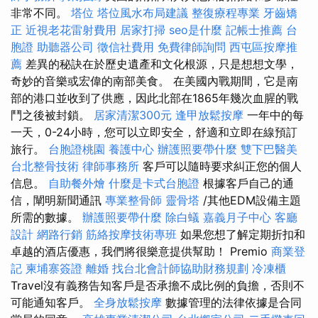
非常不同。
塔位
塔位風水布局建議
整復療程專業
牙齒矯
正
近視老花雷射費用
居家打掃
seo是什麼
記帳士推薦
台
胞證
助聽器公司
徵信社費用
免費律師詢問
西屯區按摩推
薦
差異的秘訣在於歷史遺產和文化根源，只是想想文學，
奇妙的音樂或宏偉的南部美食。 在美國內戰期間，它是南
部的港口並收到了供應，因此北部在1865年幾次血腥的戰
鬥之後被封鎖。
居家清潔300元
逢甲放鬆按摩
一年中的每
一天，0-24小時，您可以立即安全，舒適和立即在線預訂
旅行。
台胞證桃園
養護中心
辦護照要帶什麼
雙下巴醫美
台北整骨技術
律師事務所
客戶可以隨時要求糾正您的個人
信息。
自助餐外燴
什麼是卡式台胞證
根據客戶自己的通
信，闡明新聞通訊
專業整骨師
靈骨塔
/其他EDM設備主題
所需的數據。
辦護照要帶什麼
除白蟻
嘉義月子中心
客廳
設計
網路行銷
筋絡按摩技術專班
如果您想了解定期折扣和
卓越的酒店優惠，我們將很樂意提供幫助！ Premio
商業登
記
柬埔寨簽證
離婚
找台北會計師協助財務規劃
冷凍櫃
Travel沒有義務告知客戶是否承擔不成比例的負擔，否則不
可能通知客戶。
全身放鬆按摩
數據管理的法律依據是合同