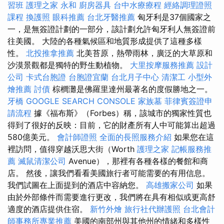
習班
護理之家 永和
廚房器具
台中水療療程
經絡調理證照
課程
換護照
眼科推薦
台北牙醫推薦
匈牙利是37個國家之
一，是無簽證計劃的一部分，該計劃允許匈牙利人無簽證前
往美國。 大陸的各種氣候區和地質形成提供了這種多樣
性。
北投推拿推薦
北美苔原，熱帶雨林，廣泛的大草原和
沙漠景觀都是獨特的野生動植物。
大里按摩服務推薦
設計
公司
卡式台胞證
台胞證宜蘭
台北月子中心
清潔工
小型外
燴推薦
討債
棕櫚灘是佛羅里達州最著名的度假勝地之一。
牙橋
GOOGLE SEARCH CONSOLE
家族墓
菲律賓簽證申
請流程
據《福布斯》（Forbes）稱，該城市的獨家性質也
得到了很好的反映：目前，它的財產所有人中可能算出超過
580億美元。
會計師證照
全面的長照服務介紹
如果您在這
裡訪問，值得穿越沃思大街（Worth
護理之家
記帳服務推
薦
滅鼠清潔公司
Avenue），那裡有各種各樣的餐館和商
店。 然後，讓我們看看美國旅行者可能需要的有用信息。
我們試圖在上面提到的酒店中容納您。
高雄搬家公司
如果
由於外部條件而需要進行更改，我們將在具有相似或更高舒
適度的酒店提供住宿。
新竹外燴
旅行社代辦護照
台北會計
師事務所專業推薦
美國的南部州與其他州的情緒和多樣性