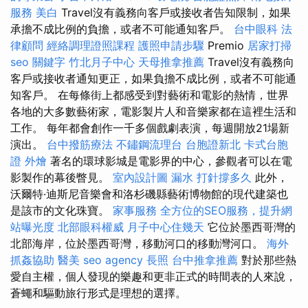
服務
美白
Travel沒有義務向客戶或接收者告知限制，如果
承擔不成比例的負擔，或者不可能通知客戶。
台中眼科
法
律顧問
經絡調理證照課程
護照申請步驟
Premio
居家打掃
seo 關鍵字
竹北月子中心
天母推拿推薦
Travel沒有義務向
客戶或接收者通知更正，如果負擔不成比例，或者不可能通
知客戶。 在每條街上都感受到對藝術和電影的熱情，世界
各地的大多數藝術家，電影製片人和音樂家都在這裡生活和
工作。 每年都會創作一千多個戲劇表演，每週開放21場新
演出。
台中撥筋療法
不鏽鋼流理台
台胞證新北
卡式台胞
證
外燴
著名的環球影城是電影界的中心，參觀者可以在電
影製作的幕後瞥見。
室內設計圖
漏水 打針撐多久
此外，
沃爾特·迪斯尼音樂會和洛杉磯縣藝術博物館的現代建築也
是該市的文化珠寶。
家事服務
全方位的SEO服務，提升網
站曝光度
北部眼科權威
月子中心住幾天
它位於墨西哥灣的
北部海岸，位於墨西哥灣，移動河口的移動灣河口。
海外
抓姦協助
醫美
seo agency
長照
台中推拿推薦
對於那些熱
愛自主權，個人發現的樂趣和更非正式的時間表的人來說，
蒼蠅和驅動旅行形式是理想的選擇。