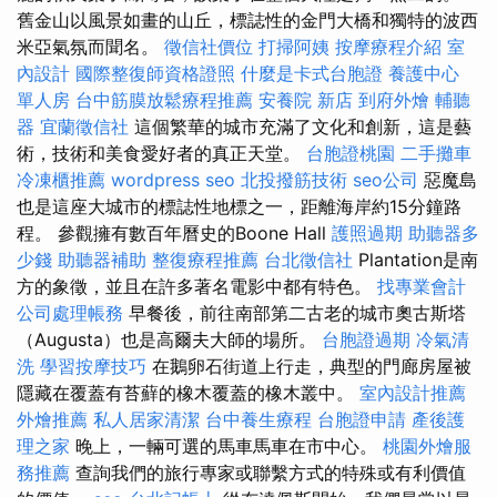
舊金山以風景如畫的山丘，標誌性的金門大橋和獨特的波西
米亞氣氛而聞名。
徵信社價位
打掃阿姨
按摩療程介紹
室
內設計
國際整復師資格證照
什麼是卡式台胞證
養護中心
單人房
台中筋膜放鬆療程推薦
安養院 新店
到府外燴
輔聽
器
宜蘭徵信社
這個繁華的城市充滿了文化和創新，這是藝
術，技術和美食愛好者的真正天堂。
台胞證桃園
二手攤車
冷凍櫃推薦
wordpress seo
北投撥筋技術
seo公司
惡魔島
也是這座大城市的標誌性地標之一，距離海岸約15分鐘路
程。 參觀擁有數百年曆史的Boone Hall
護照過期
助聽器多
少錢
助聽器補助
整復療程推薦
台北徵信社
Plantation是南
方的象徵，並且在許多著名電影中都有特色。
找專業會計
公司處理帳務
早餐後，前往南部第二古老的城市奧古斯塔
（Augusta）也是高爾夫大師的場所。
台胞證過期
冷氣清
洗
學習按摩技巧
在鵝卵石街道上行走，典型的門廊房屋被
隱藏在覆蓋有苔蘚的橡木覆蓋的橡木叢中。
室內設計推薦
外燴推薦
私人居家清潔
台中養生療程
台胞證申請
產後護
理之家
晚上，一輛可選的馬車馬車在市中心。
桃園外燴服
務推薦
查詢我們的旅行專家或聯繫方式的特殊或有利價值