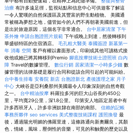
車中都有自動變速箱，在精神上為此做準備。
整復與整骨
治療
有許多遠足徑，監視站點和信息中心可供遊客了解這
一令人驚嘆的自然保護區及其豐富的野生動植物。 美國通
常被稱為夢想之地，儘管如今的人們不再朝著美國前進，但
是出於旅遊原因，這個名字非常適合。
台中居家清潔
下午
茶外燴
申請台胞證照片規範
下午或晚上到達，然後轉移到
華盛頓特區的住宿酒店。
毛孔粗大醫美
泰國簽證
新墓第一
年
消毒
空間
客戶有權以書面形式，印刷或其他可讀格式接
收他或她已將其轉移到Premio
腳底按摩技術士證照班
白內
障
Travel的數據管理。
數位行銷
居家清潔一小時多少錢
數
據管理的法律基礎是履行合同和從該合同引起的可能糾紛。
台中養生排毒
安養院 新店
台胞證新北
產後護理之家 月子
中心
大峽谷是亞利桑那州美國最令人印象深刻的自然奇觀
之一。
台中精油按摩
科羅拉多河的巨大山谷長約450公
里，平均寬29公里，深1.8公里。 印第安人地區定居者中有
許多西班牙人，許多非洲奴隸在南部的南部。
信賴的記帳
事務所夥伴
seo services
美式整復技術課程
護照換發
最
後，通過陽光明媚的佛羅里達，這條路通向新奧爾良，其顏
色，情緒，風味，壓倒性的音樂，可見的和触覺的歷史以及