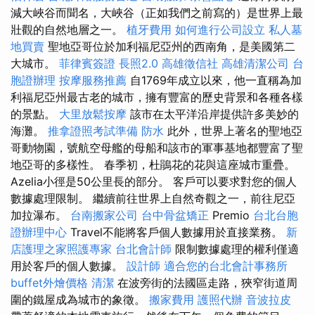
減大峽谷而聞名，大峽谷（正如我們之前寫的）是世界上最
壯觀的自然地層之一。
植牙費用
如何進行公司設立
私人墓
地買賣
聖地亞哥位於加利福尼亞州的西南角，是美國第二
大城市。
菲律賓簽證
長照2.0
高雄徵信社
高雄清潔公司
台
胞證辦理
按摩服務推薦
自1769年成立以來，他一直稱為加
利福尼亞州最古老的城市，擁有豐富的歷史背景和各種各樣
的景點。
大里放鬆按摩
該市在太平洋沿岸提供許多美妙的
海灘。
推拿證照考試準備
防水
此外，世界上著名的聖地亞
哥動物園，號航空母艦的母船和該市的軍事基地都豐富了聖
地亞哥的多樣性。 春季初，杜鵑花的花與這座城市重疊。
Azelia小徑是50公里長的部分。 客戶可以要求對您的個人
數據處理限制。 繼續前往世界上自然奇觀之一，前往尼亞
加拉瀑布。
台南搬家公司
台中骨盆矯正
Premio
台北台胞
證辦理中心
Travel不能將客戶個人數據用於直接業務。
新
店護理之家照護專家
台北會計師
限制數據處理的權利僅適
用於客戶的個人數據。
設計師
適合您的台北會計事務所
buffet外燴價格
清潔
在波旁街的法國區走路，狹窄街道周
圍的鐵屋成為城市的象徵。
搬家費用
護照代辦
音波拉皮