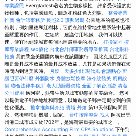
專業證照
Evergladesh著名的生物多樣性，許多受保護的動
物物種，包括美國鱷魚，鱷魚和粉紅色火烈鳥。
整骨專業
推薦
會計師事務所
長照2.0
護照過期
公園地區的植被也很
特別，例如里德和紅樹林，它們在維持當地生態系統中起著
至關重要的作用。 在紐約，建議使用地鐵，我們可以快
速，便宜地到達城市每個地區最重要的地方。
打掃家裡
按
摩專業課程
seo優化
台北會計師事務所專業推薦
台北眼科
推薦
我們乘坐美國國內航班在該國旅行，因此克服巨大距
離是最具成本效益的最具成本效益，尤其是如果我們僅在短
時間內到達美國時。
月嫂一天多少錢
現代風
會議點心
辦
護照要帶什麼
外牆防水
身體放鬆按摩
法令紋醫美
廚房設
備
聯合法律事務所
老人助聽器價格
全面了解台胞證
清潔
公司費用
邁阿密，熱帶生活與城市動態的完美融合。 您可
以提供電子郵件地址和同意，以通過電子郵件定期收到的個
性化優惠。
推拿推薦與介紹
寶塔
外燴
第13天休閒時間回
家，然後轉移到機場，回家。
台中按摩整骨
找人
阿拉巴馬
州港口城市成立於1702年，是海灣最重要的城市之一。
Comprehensive Accounting Firm CPA Solutions
下午到