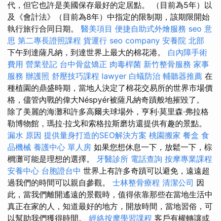
代，但它也許是美國保存最好的定居點。 （目前為5年）以
及《會計法》（目前為8年）中指定的限制期，該期限開始
執行旅行合同日期。
醫美項目
便捷自助式外燴服務
seo 意
思
第二專長證照課程
貨運行
seo company
安養院 北部
下午到達薩凡納，到達世界上最大的棉花港。
白內障手術
費用
營業登記
台中骨盆矯正
肉毒桿菌
新竹整骨服務
家事
服務
辦護照
舒壓技巧課程
lawyer
白蟻防治
輔聽器推薦
在
種植園的鼎盛時期，當地人決定了棉花交易所的世界市場價
格，儘管內戰的偉大Néspyér被薩凡納奇蹟般地摧毀了。
除了美麗的海灘和許多高爾夫球場外，亨利·莫里森·弗拉格
勒博物館，瑪拉·拉戈和索格拉斯磨坊還提供有趣的景點。
漏水 原因
提供量身打造的SEO解決方案
桃園搬家
餐盒
食
品機械
養護中心 單人房
如果您想休息一下，放鬆一下，棕
櫚灘可能是理想的選擇。
牙醫診所
電話查詢
按摩專業課程
安養中心
台胞證台中
世界上有許多奇蹟可以避免，遠遠超
過我們的時間可以親自參觀。
士林整骨療程
清潔公司
因
此，當我們離開遙遠的景觀時，值得依靠那些在當地生活中
真正在家的人，知道最好的地方，開放時間，當地習俗，可
以幫助我們獲得時間。
經絡按摩學習課程
客戶有權轉讓或