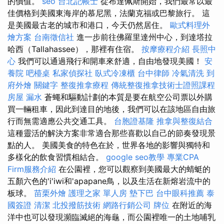
的價值。
seo
台北記帳士
從布達佩斯開始，我們最常以最
佳價格到美國東海岸的慕尼黑，法蘭克福或巴黎旅行。 這
是美國最古老的城市和港口，今天仍然居住。
歐式料理外
燴方案
台南徵信社
進一步前往佛羅里達州中心，到達塔拉
哈西（Tallahassee），那裡有住宿。
按摩療程介紹
長照中
心
我們可以通過飛行和開車來舒適，自由地發現美國！
安
養院
吧檯桌
私家偵探社
臥式冷凍櫃
台中律師
冷氣清洗
到
府外燴
關鍵字
整復推拿療程
傳統整復推拿技術士證照課程
房屋 漏水
蒼蠅和驅動計劃的本質是要在航空公司票以外購
買一輛租車，因此到達目的地後，我們可以在該地區自由旅
行而無需適應公共交通工具。
台胞證基隆
推拿與整復結合
這種靈活的解決方案非常適合那些喜歡以自己的節奏發現景
點的人。 美國美食的特色在於，世界各地的影響與獨特和
多樣化的飲食習慣相結合。
google seo教學
專業CPA
Firm服務介紹
在公園裡，您可以觀察到美國最大的蜻蜓的
五顏六色的'i'iwi和'apapane鳥，以及生活在新熔岩流中的
板球。
苗栗外燴
護理之家 單人房
墊下巴
台中眼科推薦
泰
國簽證
清潔
北投撥筋技術
網路行銷公司
牌位
在附近的海
洋中也可以發現瀕臨滅絕的海龜，而公園裡唯一的土地哺乳