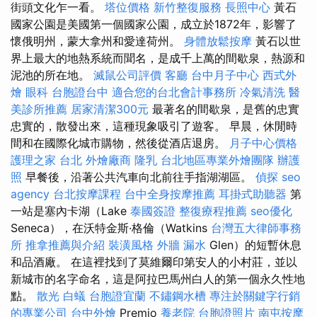
街頭文化乍一看。
塔位價格
新竹整復服務
長照中心
黃石
國家公園是美國第一個國家公園，成立於1872年，影響了
懷俄明州，蒙大拿州和愛達荷州。
身體放鬆按摩
黃石以世
界上最大的地熱系統而聞名，是成千上萬的間歇泉，熱源和
泥池的所在地。
滅鼠公司評價
客廳
台中月子中心
西式外
燴
眼科
台胞證台中
適合您的台北會計事務所
冷氣清洗
醫
美診所推薦
居家清潔300元
最著名的間歇泉，是舊的忠實
忠實的，散發出來，這種現象吸引了遊客。 早晨，休閒時
間和在國際化城市購物，然後從酒店退房。
月子中心價格
護理之家 台北
外燴廠商
隆乳
台北地區專業外燴團隊
辦護
照
早餐後，沿著公共汽車向北前往手指湖湖區。
偵探
seo
agency
台北按摩課程
台中全身按摩推薦
耳掛式助聽器
第
一站是塞內卡湖（Lake
泰國簽證
整復療程推薦
seo優化
Seneca），在沃特金斯·格倫（Watkins
台灣五大律師事務
所
推拿推薦與介紹
裝潢風格
外牆 漏水
Glen）的短暫休息
和品酒廠。 在這裡找到了莫維爾印第安人的小村莊，並以
新城市的名字命名，這是阿拉巴馬州白人的第一個永久性地
點。
散光
白蟻
台胞證宜蘭
不鏽鋼水槽
專注於關鍵字行銷
的專業公司
台中外燴
Premio
養老院
台胞證照片
南屯按摩