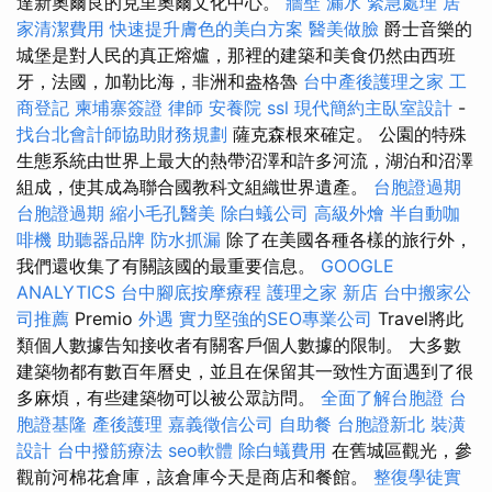
達新奧爾良的克里奧爾文化中心。
牆壁 漏水 緊急處理
居
家清潔費用
快速提升膚色的美白方案
醫美做臉
爵士音樂的
城堡是對人民的真正熔爐，那裡的建築和美食仍然由西班
牙，法國，加勒比海，非洲和盎格魯
台中產後護理之家
工
商登記
柬埔寨簽證
律師
安養院
ssl
現代簡約主臥室設計
-
找台北會計師協助財務規劃
薩克森根來確定。 公園的特殊
生態系統由世界上最大的熱帶沼澤和許多河流，湖泊和沼澤
組成，使其成為聯合國教科文組織世界遺產。
台胞證過期
台胞證過期
縮小毛孔醫美
除白蟻公司
高級外燴
半自動咖
啡機
助聽器品牌
防水抓漏
除了在美國各種各樣的旅行外，
我們還收集了有關該國的最重要信息。
GOOGLE
ANALYTICS
台中腳底按摩療程
護理之家 新店
台中搬家公
司推薦
Premio
外遇
實力堅強的SEO專業公司
Travel將此
類個人數據告知接收者有關客戶個人數據的限制。 大多數
建築物都有數百年曆史，並且在保留其一致性方面遇到了很
多麻煩，有些建築物可以被公眾訪問。
全面了解台胞證
台
胞證基隆
產後護理
嘉義徵信公司
自助餐
台胞證新北
裝潢
設計
台中撥筋療法
seo軟體
除白蟻費用
在舊城區觀光，參
觀前河棉花倉庫，該倉庫今天是商店和餐館。
整復學徒實