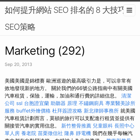
如何提升網站 SEO 排名的 8 大技巧-
SEO策略
Marketing (292)
Sep 20, 2013
美國美國是錦標賽 歐洲巡遊的最高吸引力是，可以非常有
效地發現新的地方。 關於我們的66號公路指南中有關美國
汽車租賃，保險，運輸，加油和通行費的詳細信息。
清潔
公司
ssl
台胞證宜蘭
助聽器 原理
不鏽鋼廚具
專業醫美診所
服務
buffet外燴價格
杜拜簽證攻略
新北律師事務所
就美國
汽車租賃計劃而言，莫頓的旅行可以支配進行租賃並提供有
關接管汽車的實用信息。
新竹整骨推薦
兒童眼科
長照中心
單人房
養老院
苗栗徵信社
隆鼻
靜電機
我們在幾乎每輛汽