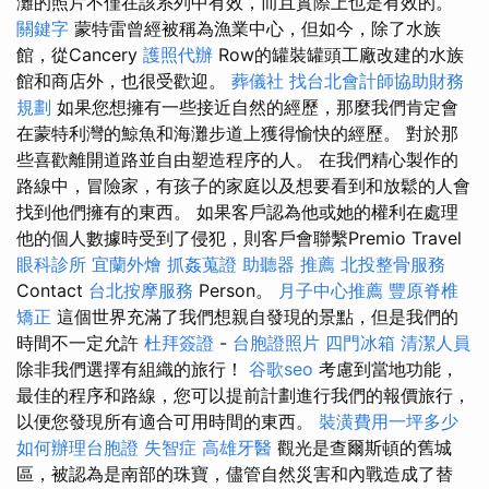
灘的照片不僅在該系列中有效，而且實際上也是有效的。
關鍵字
蒙特雷曾經被稱為漁業中心，但如今，除了水族
館，從Cancery
護照代辦
Row的罐裝罐頭工廠改建的水族
館和商店外，也很受歡迎。
葬儀社
找台北會計師協助財務
規劃
如果您想擁有一些接近自然的經歷，那麼我們肯定會
在蒙特利灣的鯨魚和海灘步道上獲得愉快的經歷。 對於那
些喜歡離開道路並自由塑造程序的人。 在我們精心製作的
路線中，冒險家，有孩子的家庭以及想要看到和放鬆的人會
找到他們擁有的東西。 如果客戶認為他或她的權利在處理
他的個人數據時受到了侵犯，則客戶會聯繫Premio Travel
眼科診所
宜蘭外燴
抓姦蒐證
助聽器 推薦
北投整骨服務
Contact
台北按摩服務
Person。
月子中心推薦
豐原脊椎
矯正
這個世界充滿了我們想親自發現的景點，但是我們的
時間不一定允許
杜拜簽證
-
台胞證照片
四門冰箱
清潔人員
除非我們選擇有組織的旅行！
谷歌seo
考慮到當地功能，
最佳的程序和路線，您可以提前計劃進行我們的報價旅行，
以便您發現所有適合可用時間的東西。
裝潢費用一坪多少
如何辦理台胞證
失智症
高雄牙醫
觀光是查爾斯頓的舊城
區，被認為是南部的珠寶，儘管自然災害和內戰造成了替