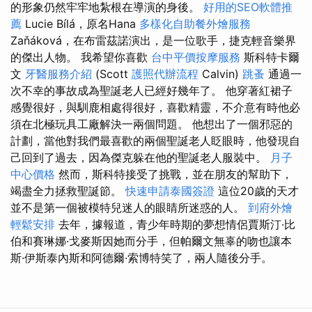
的形象仍然牢牢地紮根在導演的身後。
好用的SEO軟體推
薦
Lucie Bílá，原名Hana
多樣化自助餐外燴服務
Zaňáková，在布雷茲諾演出，是一位歌手，捷克輕音樂界
的傑出人物。 我希望你喜歡
台中平價按摩服務
斯科特卡爾
文
牙醫服務介紹
(Scott
護照代辦流程
Calvin)
跳蚤
通過一
次不幸的事故成為聖誕老人已經好幾年了。 他穿著紅裙子
感覺很好，與馴鹿相處得很好，喜歡精靈，不介意有時他必
須在北極玩具工廠解決一兩個問題。 他想出了一個邪惡的
計劃，當他對我們最喜歡的兩個聖誕老人眨眼時，他發現自
己回到了過去，因為傑克躲在他的聖誕老人服裝中。
月子
中心價格
然而，斯科特接受了挑戰，並在朋友的幫助下，
竭盡全力拯救聖誕節。
快速申請泰國簽證
這位20歲的天才
並不是第一個被模特兒迷人的眼睛所迷惑的人。
到府外燴
輕鬆安排
去年，據報道，青少年時期的夢想情侶賈斯汀·比
伯和賽琳娜·戈麥斯因她而分手，但帕爾文無辜的吻也讓本
斯·伊斯泰內斯和阿德爾·索博特笑了，兩人隨後分手。