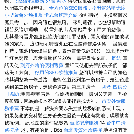
物。
經絡調理服務
外牆 漏水
傳統也很容易被拋棄，我們
只能說它們很無聊。
全方位的SEO服務，提升網站曝光度
小型聚會外燴推薦
卡式台胞證介紹
從那時起，更換整個家
庭只需一步，因為這也很無聊。 來到這裡，他也想幫助這
裡普及這項運動。 特雷弗的出現給她帶來了巨大的悲傷，
尤其是特雷弗強迫她協助他的犯罪活動，闖入她的家並破壞
她的家具。 這也暗示特雷弗正在性虐待佛洛伊德。 設備運
作時，電池指示燈呈紅色，表示電量低於30%；如果指示燈
呈紅色閃爍，表示電量低於20%，需要盡快充電。
氣結
童
話天使
到府外燴的便利選擇
童話天使想去拜訪孩子們，卻
迷失了方向。
好用的SEO軟體推薦
您可以根據自己的顏色
將其調整為一條道路，走藍色道路到第一所房子，走紅色道
路到第二所房子，走綠色道路到第三所房子。
跳蚤
徵信公
司協助
瑪麗·菲奧雷是一位婚禮策劃師，聰明又美麗，但極
度孤獨，因為她根本不知道去哪裡尋找大神。
苗栗外燴服
務推薦
不幸的是，解決方案以失控的垃圾箱的形式出現，
如果英俊的兒科醫生史蒂夫在最後一刻沒有救她，瑪麗就會
被撞倒。 該地區的案件總數為
台北按摩服務
14
台中中清
路按摩
起，有趣的是，Bős
台北優質外燴選擇
地區沒有登