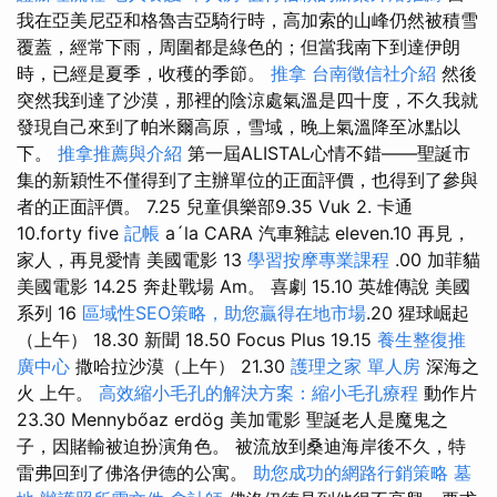
我在亞美尼亞和格魯吉亞騎行時，高加索的山峰仍然被積雪
覆蓋，經常下雨，周圍都是綠色的；但當我南下到達伊朗
時，已經是夏季，收穫的季節。
推拿
台南徵信社介紹
然後
突然我到達了沙漠，那裡的陰涼處氣溫是四十度，不久我就
發現自己來到了帕米爾高原，雪域，晚上氣溫降至冰點以
下。
推拿推薦與介紹
第一屆ALISTAL心情不錯——聖誕市
集的新穎性不僅得到了主辦單位的正面評價，也得到了參與
者的正面評價。 7.25 兒童俱樂部9.35 Vuk 2. 卡通
10.forty five
記帳
a´la CARA 汽車雜誌 eleven.10 再見，
家人，再見愛情 美國電影 13
學習按摩專業課程
.00 加菲貓
美國電影 14.25 奔赴戰場 Am。 喜劇 15.10 英雄傳說 美國
系列 16
區域性SEO策略，助您贏得在地市場
.20 猩球崛起
（上午） 18.30 新聞 18.50 Focus Plus 19.15
養生整復推
廣中心
撒哈拉沙漠（上午） 21.30
護理之家 單人房
深海之
火 上午。
高效縮小毛孔的解決方案：縮小毛孔療程
動作片
23.30 Mennybőaz erdög 美加電影 聖誕老人是魔鬼之
子，因賭輸被迫扮演角色。 被流放到桑迪海岸後不久，特
雷弗回到了佛洛伊德的公寓。
助您成功的網路行銷策略
墓