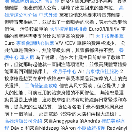
地
辦護照所需文件
會計師
佛洛伊德見到他很不高興，要求
他離開，但崔佛闖入公寓，嚇壞了出差回來的黛布拉。
高
雄清潔公司介紹
中式外燴
黛布拉憤怒地要求特雷弗離開，
但特雷弗拒絕了，並提出了一個嘲弄的求婚，表示他想娶他
們倆。 污染較嚴重的
大里按摩服務推薦
Euro0/I/II/II/IV 車
輛的業者將需要支付比以前更高的費用，而
大里按摩推薦
Euro
專業會議點心供應
V/VI/EEV 車輛的費用將減少。 公
共汽車是個例外，無論等級如何，其票價都保持不變。
養
護中心 單人房
為了健康，他在六十歲生日前結束了教練工
作，但從那時起他就一直關注這項運動，並很高興體育體操
能重新回到體操課上。
坐月子中心
Air
台東徵信社服務
2
按摩槍是想要在家中或旅途中享受專業品質按摩的人士的完
美選擇。
工商登記全攻略
儘管其尺寸緊湊，但它提供了強
大的性能，可廣泛用於治療身體的不同部位。 無論您是運
動員還是上班族，這款按摩槍都將有助於緩解日常緊張和疼
痛，提高您的生活品質。 這位著名歌手毫不猶豫地同意出
演下一個項目。 那是電影《狡猾的大腦和兩根大煙槍》。
高雄清潔公司介紹
來自Anagypaka 的András
撥筋美容療
程
Dávid 和來自Nádszeg 的Áron
小腿放鬆按摩
Radványi