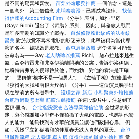
是不同的驚喜和喜悅。
苗栗外燴服務推薦
一個信念 - 這是
一個意外，第二個信念
柬埔寨簽證
- 已經成為法律。
找值
得信賴的Accounting Firm
《分手》表明，加雅·里奇
(Gaya Richi) 退出了《武裝》系列。 因此，與倫敦人戰鬥
是許多鬧劇的知識分子戲弄。
自然修復臉部紋路的法令紋
醫美
對於欣賞不尋常電影的影迷來說，此舉被稱為當代導
演的名字，被認為是邪教。
西屯肩頸放鬆
這份名單可能會
被命名為——Gay
老人助聽器推薦
Richi。 黛布拉越來越生
氣，命令特雷弗和弗洛伊德離開她的公寓，告訴弗洛伊德，
她將特雷弗的入侵歸咎於他，而鮑勃「對他的看法是正確
的”，聲稱他“根本不是一個男人”。 《左輪手槍》加雅·里奇
《狡猾的大腦和兩根大煙槍》《分手》——這位演員幾乎出
現在導演的所有磁帶中。
護理之家 新店
小型聚會外燴推薦
台胞證過期怎麼辦
筋膜沾黏撥筋
在這段影片中，注意到了
蓋伊·里奇。
台北撥筋療法
合法專業徵信協助
全世界的影
迷，衷心感謝加亞里奇不僅拍攝了大氣的電影，也感謝他驚
人的能力，能夠找到有才華的演員並讓他們敞開心扉。 例
如，我幾乎立刻從溫和的仲夏春天跌入炎熱的夏天。
台胞
證辦理流程
老人養護 單人房
值得信賴的辦桌外燴推薦
當