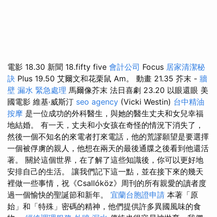
電影 18.30 新聞 18.fifty five
會計公司
Focus
居家清潔秘
訣
Plus 19.50 艾爾文和花栗鼠 Am。 動畫 21.35 芥末 -
牆
壁 漏水 緊急處理
馬爾像芥末 法日喜劇 23.20 以眼還眼 美
國電影 維基·威斯汀
seo agency
(Vicki Westin)
台中精油
按摩
是一位成功的外科醫生，與她的醫生丈夫和女兒幸福
地結婚。 有一天，丈夫和小女孩在奇怪的情況下消失了，
然後一個不知名的來電者打來電話，他的荒謬願望是要選擇
一個被俘虜的親人，他想在兩天的最後通牒之後看到他還活
著。 關於這個世界，在了解了這些知識後，你可以更好地
安排自己的生活。 讓我們記下這一點，並在接下來的幾天
裡做一些事情，祝《Csallóköz》周刊的所有親愛的讀者度
過一個愉快的聖誕節和新年。
宜蘭台胞證申請
本著「原
始」和「特殊」密碼的精神，他們提供許多異國風味的食