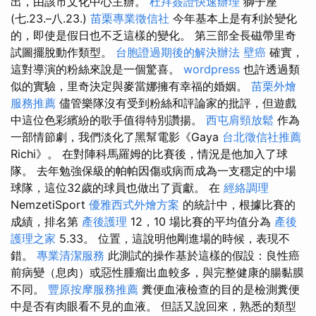
出，由該市文化中心主辦。
杜拜簽證快速辦理
獅子座
(七.23.–八.23.)
苗栗專業徵信社
今年基本上是有利於變化
的，即使是假日也不乏這樣的變化。 第三部全長磁帶里奇
試圖擺脫動作類型。
台胞證過期後的解決辦法
壁癌
確實，
這對導演的粉絲來說是一個驚喜。
wordpress
也許透過類
似的實驗，里奇決定與麥當娜擁有幸福的婚姻。
苗栗外燴
服務推薦
儘管樂隊沒有受到粉絲和評論家的批評，但遊戲
中這位色彩繽紛的歌手值得特別讚揚。
西屯肩頸放鬆
作為
一部情節劇，我們淡化了黑幫電影《Gaya
台北徵信社推薦
Richi》。 在對陣科馬羅姆的比賽後，情況是他加入了球
隊。 去年勉強保級的帕帕因傷或病而成為一支穩定的中場
球隊，這位32歲的球員也做出了貢獻。 在
經絡調理
NemzetiSport
優雅西式外燴方案
的統計中，根據比賽的
成績，排名第
產後護理
12，10 場比賽的平均值分為
產後
護理之家
5.33。 位置，這說明他剛進場的時候，表現不
錯。
專業清潔服務
此測試的操作基於這樣的假設：良性癌
前病變（息肉）或惡性腫瘤出血較多，與完整健康的腸黏膜
不同。
豐原按摩服務推薦
糞便血液檢查的目的是檢測糞便
中是否有肉眼看不見的血液。 但話又說回來，熟悉的類型