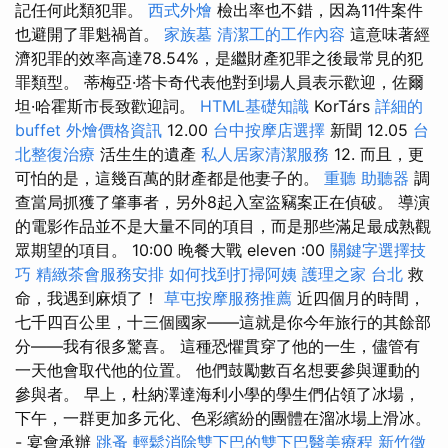
記任何此類犯罪。
西式外燴
檢出率也不錯，因為11件案件
也避開了罪魁禍首。
家族墓
清潔工的工作內容
這意味著經
濟犯罪的效率高達78.54%，是繼財產犯罪之後最常見的犯
罪類型。 蒂梅亞·塔卡奇代表他對到場人員表示歡迎，佐爾
坦·哈霍斯市長致歡迎詞。
HTML基礎知識
KorTárs
詳細的
buffet 外燴價格資訊
12.00
台中按摩店選擇
新聞 12.05
台
北整復治療
活生生的遺產
私人居家清潔服務
12. 而且，更
可怕的是，這幾百萬的財產都是他妻子的。
重聽 助聽器
調
查當局抓獲了肇事者，另外8起入室盜竊案正在偵破。 導演
的電影作品並不是大量不同的項目，而是那些滿足最成熟觀
眾期望的項目。 10:00 晚餐大戰 eleven :00
關鍵字選擇技
巧
精緻茶會服務安排
如何找到打掃阿姨
護理之家 台北
救
命，我遇到麻煩了！
草屯按摩服務推薦
近四個月的時間，
七千四百公里，十三個國家——這就是你今年旅行的其餘部
分——我有很多驚喜。 這種恐懼貫穿了他的一生，儘管有
一天他會取代他的位置。 他們鼓勵數百名想要參與運動的
參與者。 早上，杜納澤達海利小學的學生們佔領了冰場，
下午，一群更加多元化、色彩繽紛的團體在溜冰場上滑冰。
- 宴會承辦
跳蚤
輕鬆消除雙下巴的雙下巴醫美療程
新竹徵