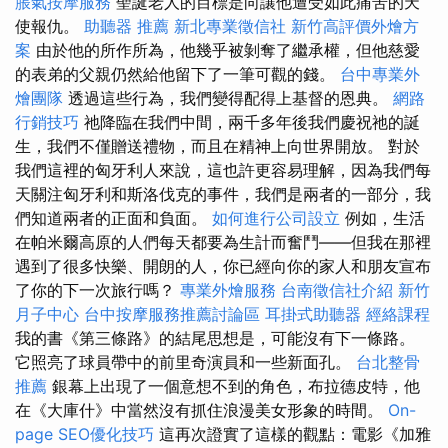
脹氣按摩服務
聖誕老人的目標是向讓他遭受如此痛苦的天
使報仇。
助聽器 推薦
新北專業徵信社
新竹高評價外燴方
案
由於他的所作所為，他幾乎被剝奪了繼承權，但他慈愛
的表弟的父親仍然給他留下了一筆可觀的錢。
台中專業外
燴團隊
透過這些行為，我們變得配得上基督的恩典。
網路
行銷技巧
祂降臨在我們中間，兩千多年後我們慶祝祂的誕
生，我們不僅贈送禮物，而且在精神上向世界開放。 對於
我們這裡的匈牙利人來說，這也許更容易理解，因為我們每
天關注匈牙利和斯洛伐克的事件，我們是兩者的一部分，我
們知道兩者的正面和負面。
如何進行公司設立
例如，生活
在帕米爾高原的人們每天都要為生計而奮鬥——但我在那裡
遇到了很多快樂、開朗的人，你已經向你的家人和朋友宣布
了你的下一次旅行嗎？
專業外燴服務
台南徵信社介紹
新竹
月子中心
台中按摩服務推薦討論區
耳掛式助聽器
經絡課程
我的書《第三條路》的結尾思想是，可能沒有下一條路。
它照亮了球員帶中的前里奇演員和一些新面孔。
台北整骨
推薦
銀幕上出現了一個意想不到的角色，布拉德皮特，他
在《大庫什》中當然沒有抓住浪漫美​​女形象的時間。
On-
page SEO優化技巧
這再次證實了這樣的觀點：電影《加雅