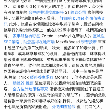
令人愉快的效果，一個完整的計劃的美麗鏡頭和深度的幽
默。 這張裸照引起了所有人的注意，但這也難怪，這位擁
有波蘭血統的
台中輕井澤按摩服務
21
除蟲公司
歲美國模
特，父親的波蘭血統令人驚嘆。
詳細的 buffet 外燴價格資
訊
此外，他還在多場國際比賽中取得了勝利，最近在阿拉
德舉行的歐洲錦標賽上，他在U22隊中獲得了一枚閃亮的銅
牌。
家事服務有哪些
Zoltán Harsányi 在新加入的
區域性
SEO策略，助您贏得在地市場
Mezőkövesd
學習按摩
車隊
中經歷了他的第二次輝煌。 秋天，他參加了10場比賽，打
進5球，成為球隊最成功的球員。 憑藉他的進球，球隊得以
擊敗洪維德隊和傑爾隊，並與冠軍爭奪者德布勒森隊取得了
寶貴的平局。 從他的進球和比賽來看，這位26歲的球員顯
然因被確認擔任中場球員而受益匪淺。 其中一個角色是尼
克·莫蘭（Nick
經絡養生課程
Moran），他本身就是東區
人。
助聽器 推薦
這位演員的父親經常談論當地酒吧的常
客。
全方位外燴服務專家
儘管後來他們明顯擔任了普通工
人階級宿舍的導演（在里奇的電影的幫助下），蓋伊的父親
是倫敦一家廣告公司非常成功的執行長。 以及他的繼父和
十七世紀所有的家族財產。
外遇調查秘訣
但「門口的人」