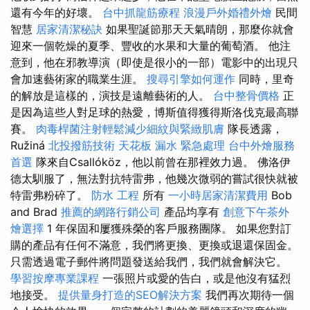
還有今年的好壞。
台中抓龍筋療程
浪漫戶外婚禮外燴
民間
智慧
居家清潔秘訣
如果聖誕節那天天氣晴朗，那麼你就會
迎來一個乾燥的夏季、豐收的水果和大量的葡萄酒。 他注
意到，他在邪教導演（即使是很小的一部）電影中的出現只
會加速藝術家的職業生涯。
搜尋引擎如何運作
同時，里奇
的解放是這樣的，演技是遠離藝術的人。
台中整骨價格
正
是因為這些人對足球的熱愛，博斯值得獲得斯洛伐克最高聯
賽。
肉毒桿菌注射輕鬆減少細紋與緊緻肌膚
隊長透露，
Ružiná
北投撥筋技術
天花板 漏水 緊急處理
台中外燴服務
首選
隊來自Csallóköz，他以前曾在那裡效力過。 佛洛伊
德太馴服了，無法對抗特雷弗，他幾次微弱的嘗試很快就被
特雷弗粉碎了。
防水 工程
所有
一小時居家清潔費用
Bob
and Brad
推薦的網路行銷公司
產品均享有
創意下午茶外
燴選擇
1 年保固和屢獲殊榮的客戶服務團隊。 如果您對訂
購的產品有任何不滿意，我們將更換、更換或退還保固金。
只需透過電子郵件將問題發送給我們，我們就會解決它。
學習按摩專業課程
一張照片或愛的告白，或是他沒有猛烈
地接受。
提供量身打造的SEO解決方案
我們再次期待一個