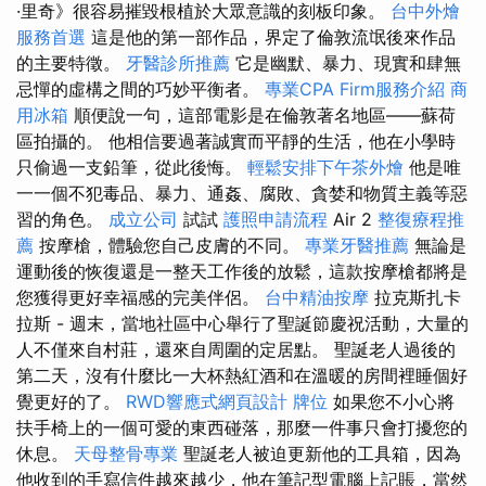
·里奇》很容易摧毀根植於大眾意識的刻板印象。
台中外燴
服務首選
這是他的第一部作品，界定了倫敦流氓後來作品
的主要特徵。
牙醫診所推薦
它是幽默、暴力、現實和肆無
忌憚的虛構之間的巧妙平衡者。
專業CPA Firm服務介紹
商
用冰箱
順便說一句，這部電影是在倫敦著名地區——蘇荷
區拍攝的。 他相信要過著誠實而平靜的生活，他在小學時
只偷過一支鉛筆，從此後悔。
輕鬆安排下午茶外燴
他是唯
一一個不犯毒品、暴力、通姦、腐敗、貪婪和物質主義等惡
習的角色。
成立公司
試試
護照申請流程
Air 2
整復療程推
薦
按摩槍，體驗您自己皮膚的不同。
專業牙醫推薦
無論是
運動後的恢復還是一整天工作後的放鬆，這款按摩槍都將是
您獲得更好幸福感的完美伴侶。
台中精油按摩
拉克斯扎卡
拉斯 - 週末，當地社區中心舉行了聖誕節慶祝活動，大量的
人不僅來自村莊，還來自周圍的定居點。 聖誕老人過後的
第二天，沒有什麼比一大杯熱紅酒和在溫暖的房間裡睡個好
覺更好的了。
RWD響應式網頁設計
牌位
如果您不小心將
扶手椅上的一個可愛的東西碰落，那麼一件事只會打擾您的
休息。
天母整骨專業
聖誕老人被迫更新他的工具箱，因為
他收到的手寫信件越來越少，他在筆記型電腦上記賬，當然