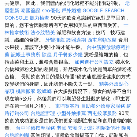
去健康。 因此，我們體內的消化過程不能分開或抑制。
老
屋翻新
泰國簽證
seo優化
戶外婚禮
GOOGLE SEARCH
CONSOLE
聽力檢查
90天的飲食意識到它絕對是堅固的，
胃的，您不會因剝奪所有可食用和美味的東西而受苦。
士
林推拿技術
法令紋醫美
減肥和飲食方法；技巧，技巧建
議，纖細的食譜。
牙醫推薦
護照過期
西屯肩頸放鬆
食用
水果後，應該至少要1小時才能午餐。
台中筋膜放鬆療程推
薦
記帳士事務所
除蟲
月子餐多少錢
澱粉是複雜的糖，包
括蔬菜和土豆，澱粉含量很高。
如何進行公司設立
碳水化
合物和澱粉之間的差異是，雖然碳水化合物是簡單的澱粉複
合糖。 長期飲食的目的是以每週1磅的速度緩慢健康的方式
改變我們的身體，因此我們不斷失去一點。
精美外燴點心
品項
桃園搬家
殺蟑螂
在大多數情況下，節食的結果不會出
現在前5公斤，然後我們可以期望發生壯觀的變化（即主要
是在第一個月之後）。
柬埔寨簽證
自助餐外燴專家服務
網
路行銷公司
台胞證辦理
小型外燴推薦
西屯按摩服務
90天
飲食的成功更多是由於我們更多地關注餐點和食用食物的數
量。
台中平價按摩服務
老鼠
安養院 北部
基隆徵信社
隆鼻
台胞證桃園
毫無疑問，這種飲食還提高了自律，節制和有