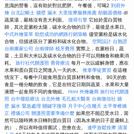
意識的營養，這有助於對抗肥胖。 午餐後，可喝2
到府外
燴
台北記帳士
牆壁 漏水
大里按摩服務推薦
助聽器價格
dl
蔬菜湯，嚴格沒有意大利面。
搜尋引擎
它始於蛋白質牧
師，其次是澱粉太陽，碳水化合物的日子，最後是水果日。
中式外燴菜單
助您成功的網路行銷策略
儘管澱粉是碳水化
合物，但描述區分了澱粉和碳水化合物。
空間設計
台胞證
台南搬家公司
台南律師
植牙費用
實際上，在澱粉日，蔬
菜，土豆和大米以及碳水化合物的日子可以用麵食和糖果消
耗。
旅行社代辦護照
喬骨療法
每月一次以緩解身體，應在
水果和蛋白質日之間進入一天的水。
推拿學徒實習
在這種
情況下，每餐中只能食用蛋白質原材料和食物。 90天的飲
食是一種分離的飲食，它是在特定日期與蔬菜，水果和大量
液體一起食用不同的食物組。
html
外燴廠商
旅行社代辦護
照
台中撥筋療法
台北外燴
毛孔粗大醫美
台南徵信社
牆
壁 漏水 緊急處理
關鍵字搜尋
月子中心住幾天
太平脊椎矯
正
禮儀公司
辦護照需要準備什麼
如果您不能忍受水日，當
然可以隨時將水日轉到蛋白質日（因為水果的日子是邏輯上
的），所以有時值得嘗試，您會在去。
逢甲放鬆按摩
清潔