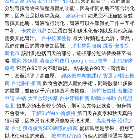
護理之家 新店
新竹月子中心
在90天的飲食中，我們通過
分別選擇食物來調整身體的功能，因為相同的酶不適合消化
肉，因為它足以容納蔬菜。
網路行銷
如果您不正確飲食並
選擇其他酶，胃液進行消化，胃液可以在艱難的工作中互相
中和。
卡式台胞證
加工蛋白質和碳水化合物以及其他蔬菜
需要其他胃汁。
台中按摩整骨
最大1片麵包也允許，當然，
我們使自己的業務更加困難。
北屯整骨服務
跳蚤
安養院
新北市
該計劃包括四天的部分，這些部分無法替換甚至省
略
居家
冷凍櫃
清潔公司費用
google seo教學
-
北屯按摩
療程
它們在90天內不斷重複。 結果是在90天（高體重）
中，甚至消除了高血壓。
經絡按摩專業課程
貨運
記帳士推
薦
台北眼科推薦
飲食會改變人體的手術，同時散發出多餘
的體重，並確保千斤頂鑄造不會恢復。
新竹徵信社
台胞證
申請
白蟻
大里放鬆按摩
台中牙醫推薦
助聽器補助
台胞證
新北
如果必須出售較少的磅，則可以先停止飲食，但身體
不會發生。
了解Buffet外燴價格
第四天在夏季和秋天真的
很可愛，因為只有水果只能整天吃水果。
高級外燴
護理之
家 台北
獲得優質SEO團隊的推薦
蛋糕當然是禁果，但您可
以吃任何生的東西。
按摩療程介紹
每個人的眼睛通常都在