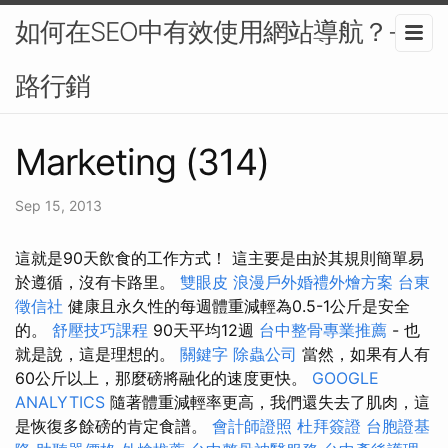
如何在SEO中有效使用網站導航？-網
路行銷
Marketing (314)
Sep 15, 2013
這就是90天飲食的工作方式！ 這主要是由於其規則簡單易
於遵循，沒有卡路里。
雙眼皮
浪漫戶外婚禮外燴方案
台東
徵信社
健康且永久性的每週體重減輕為0.5-1公斤是安全
的。
舒壓技巧課程
90天平均12週
台中整骨專業推薦
- 也
就是說，這是理想的。
關鍵字
除蟲公司
當然，如果有人有
60公斤以上，那麼磅將融化的速度更快。
GOOGLE
ANALYTICS
隨著體重減輕率更高，我們還失去了肌肉，這
是恢復多餘磅的肯定食譜。
會計師證照
杜拜簽證
台胞證基