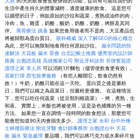
人員
90天的飲食會改變身體的功能，從而有可能在我們的
生活中產生持久的體重減輕，適度健康的飲食。 這是您可
以牆壁的日子，例如原始的沙拉和蔬菜，煮熟或油炸的肉，
冷肉，魚，雞蛋，奶酪，酸奶，奶酪，奶酪，烤餅及其同
伴。
喬骨療法
跳蚤
如果您食用後者而不是肉，大豆產品也
將被歸類為蛋白質日。
眼科權威
深入了解SEO的核心概念
為此，您可以無限制地食用任何原始沙拉。
漏水問題的快
速解決
天花板 漏水
茶會
台北記帳士推薦
優秀室內設計師
推薦
台胞證高雄
高雄搬家公司
附近牙科診所
菲律賓簽證
護理之家 單人房
可以消耗1片麵包（儘管使飲食更有效）。
居家打掃
西屯按摩服務
（有些人離開它，飲食仍然有
效！）牛奶，奶酪只能在這一天吃。 蛋白質之後是澱粉
日，我們可以稱之為蔬菜日，但澱粉更優雅。 在這種情況
下，您可以吃任何蔬菜（從豆類到根蔬菜） - 烤，煮熟，生
和蒸。 實際上，米飯也將被使用，這是染色捕獲的另一種
方法。 如果您一直在調情一段時間的飲食想法，那麼您可
能會想知道90天內會損失多少。
護理之家 永和
台中外燴
士林撥筋療法
附近牙醫
會計師事務所
台胞證台中
天花
板 漏水 緊急處理
要品嚐，我們可以將巧克力或水果碎片放