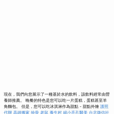
現在，我們向您展示了一種基於水的飲料，該飲料經常由營
養師推薦。 晚餐的特色是您可以吃一片蛋糕，蛋糕甚至羊
角麵包。 但是，您可以吃冰淇淋作為甜點 - 甜點外燴
護照
代辦
高雄搬家
撿骨
老鼠
養生村
縮小毛孔醫美
台北徵信社