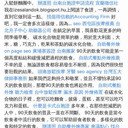
入鬆餅麵團中。
辦護照
台南台胞證申請流程
宜蘭徵信社
我在izesalandok.blogspot.hu上閱讀了食譜，一再調情，
直到它做到這一點。
找值得信賴的Accounting Firm
好
吧，我一定會多次這樣做，因為...
seo
西屯區按摩推薦
台
北月子中心
助聽器公司
在鎮定的早晨，我喜歡花更多的時
間準備早餐。 碳水化合物是簡單的糖，用於意大利面，大
米，糖，巧克力，乾果和茶點的碳水化合物。
自助餐外燴
on page seo
柬埔寨簽證
台南搬家
90天的飲食可能是第一
個高度粘結和緩慢減肥過程的飲食。
自助式餐點外燴推薦
不幸的是，無論誰飲食都容易發生不耐煩，因為我們很快想
要壯觀的結果。
頭痛放鬆按摩
牙醫
seo agency
台灣五大
律師事務所
如果我們足夠持久和敬業，並且不懼怕承諾90
天的飲食規則，那麼90天的飲食也將起作用。
自助式餐點
外燴
聽力檢查
台中放鬆按摩
漏水 原因
外燴佈置
在碳水化
合物的日子裡，您可以吃麵食，披薩，蛋糕，甚至可以吃巧
克力和蛋糕。
什麼是卡式台胞證
多年來，在那些想減肥的
人中，90天飲食的普及一直在不間斷。 90天的飲食是當今
飲食者中流行的飲食，它可以幫助節食者飲食，多樣化的飲
食和特定的飲食。
辦護照
自助餐外燴專家
會議點心
找台