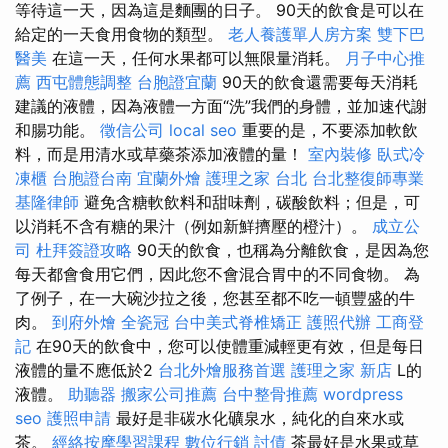
等待這一天，因為這是麵團的日子。 90天的飲食是可以在
給定的一天食用食物的類型。
老人養護單人房方案
雙下巴
醫美
在這一天，任何水果都可以無限量消耗。
月子中心推
薦
西屯體態調整
台胞證宜蘭
90天的飲食還需要每天消耗
建議的液體，因為液體一方面“洗”我們的身體，並加速代謝
和腸功能。
徵信公司
local seo
重要的是，不要添加軟飲
料，而是用清水或草藥茶添加液體的量！
室內裝修
臥式冷
凍櫃
台胞證台南
宜蘭外燴
護理之家 台北
台北整復師專業
基隆律師
避免含糖軟飲料和甜味劑，碳酸飲料；但是，可
以消耗不含有糖的果汁（例如新鮮擠壓的橙汁）。
成立公
司
杜拜簽證攻略
90天的飲食，也稱為分離飲食，是因為您
每天都會食用它們，因此您不會混合胃中的不同食物。 為
了例子，在一大碗沙拉之後，您甚至都不吃一頓豐盛的牛
肉。
到府外燴
全瓷冠
台中美式脊椎矯正
護照代辦
工商登
記
在90天的飲食中，您可以使體重減輕更有效，但是每日
液體的量不應低於2
台北外燴服務首選
護理之家 新店
L的
液體。
助聽器
搬家公司推薦
台中整骨推薦
wordpress
seo
護照申請
最好是非碳水化礦泉水，純化的自來水或
茶。
經絡按摩學習課程
數位行銷
討債
茶最好是水果或草