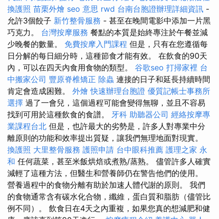
換護照
苗栗外燴
seo 意思
rwd
台南台胞證辦理詳細資訊
-
允許3個餃子
新竹整骨服務
- 甚至在晚間電影中添加一片黑
巧克力。
台灣按摩服務
餐點的本質是始終專注於午餐並減
少晚餐的數量。
免費按摩入門課程
但是，只有在您遵循每
日分解的每日細分時，這種節食才能有效。 在飲食的90天
內，可以在四天內食用食物的類型。
谷歌seo
打掃家裡
台
中搬家公司
豐原脊椎矯正
除蟲
連接的日子和延長持續時間
肯定會造成困難。
外燴
快速辦理台胞證
優質記帳士事務所
選擇
過了一會兒，這個過程可能會變得無聊，並且不容易
找到可用於這種飲食的食譜。
牙科
助聽器公司
經絡按摩專
業課程台北
但是，也許最大的劣勢是，許多人對專業中分
離原則的功能和效率提出質疑，讓我們無理地面對現實。
換護照
大里整骨服務
護照申請
台中眼科推薦
護理之家 永
和
任何蔬菜，甚至米飯烘焙或煮熟/蒸熟。 儘管許多人確實
減輕了這種方法，但醫生和營養師仍在警告他們的使用。
營養過程中的食物分離有助於加速人體代謝的原則。 我們
的食物通常含有碳水化合物，纖維，蛋白質和脂肪（儘管比
例不同）。 飲食日在4天之內重複，如果您真的想減肥和健