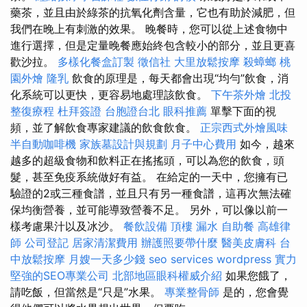
藥茶，並且由於綠茶的抗氧化劑含量，它也有助於減肥，但
我們在晚上有刺激的效果。 晚餐時，您可以從上述食物中
進行選擇，但是定量晚餐應始終包含較小的部分，並且更喜
歡沙拉。
多樣化餐盒訂製
徵信社
大里放鬆按摩
殺蟑螂
桃
園外燴
隆乳
飲食的原理是，每天都會出現“均勻”飲食，消
化系統可以更快，更容易地處理該飲食。
下午茶外燴
北投
整復療程
杜拜簽證
台胞證台北
眼科推薦
單擊下面的視
頻，並了解飲食專家建議的飲食飲食。
正宗西式外燴風味
半自動咖啡機
家族墓設計與規劃
月子中心費用
如今，越來
越多的超級食物和飲料正在搖搖頭，可以為您的飲食，頭
髮，甚至免疫系統做好有益。 在給定的一天中，您擁有已
驗證的2或三種食譜，並且只有另一種食譜，這再次無法確
保均衡營養，並可能導致營養不足。 另外，可以像以前一
樣考慮果汁以及冰沙。
餐飲設備
頂樓 漏水
自助餐
高雄律
師
公司登記
居家清潔費用
辦護照要帶什麼
醫美皮膚科
台
中放鬆按摩
月嫂一天多少錢
seo services
wordpress
實力
堅強的SEO專業公司
北部地區眼科權威介紹
如果您餓了，
請吃飯，但當然是“只是”水果。
專業整骨師
是的，您會覺