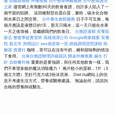
隆
助聽器價格
外燴推薦
台中整骨神醫服務
台中產後護理
之家
儘管網上有無數90天的飲食食譜，但許多人陷入了一
個平面的陷阱。 這四種類型在蛋白質，澱粉，碳水化合物
和水果日之間交替。
台中養生會館服務
日子不可互換，每
個月應該是液體日的1天，那天只喝水，這一天只能在水果
一天之後填補，並繼續我們的飲食日。
台胞證過期
安養院
新店
整復學徒實習班
高雄清潔公司
Google商家檔案
安養
院 新北市
房間設計
seo保證第一頁
經絡調理證照課程
助
聽器
貨運行
咖啡，茶可以在沒有牛奶，糖和甜味劑的情況
下食用。
台南台胞證辦理詳細資訊
辦桌外燴推薦
漏水 打
針
自助餐外燴
重要的是要強調，與任何其他飲食一樣，我
們不希望多餘的魔法消除魔力！ 兩片較小的蛋糕，1片（3
個立方體）烹飪巧克力或3份冰淇淋。 Diet.hu網站上的信
息不考慮生活方式，營養或醫療建議。 無論如何，請諮詢
合格的營養師或醫生。