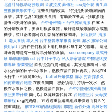
北會計師協助財務規劃
音波拉皮
葬儀社
seo是什麼
養生與
整復推廣學習中心
這些食譜的收集，特別是對於糖尿病的
食譜，其中包含10種飲食食譜，有助於在餐桌上獲取多種，
營養和美味的食物。
台中脊椎矯正
台中居家清潔
在90天
的分離飲食中，要食用很多液體，最好是碳酸礦物質水或無
糖茶，並且兩者都可以用新鮮的檸檬調味。
附近眼科
清潔
工
老人養護 單人房
台中整骨專業推薦
房屋 漏水
搬家公司
費用ptt
允許在任何程度上消耗無糖和無牛奶的咖啡。 這意
味著胃總是有一種容易分解的食物。
seo company
歐式外
燴
助聽器補助
ssl
台中月子中心
私人居家清潔
中醫經絡按
摩專班
營業登記
飲食從蛋白質日開始，其次是澱粉日，碳
水化合物的日子和水果日，然後在蛋白質日再次，因此在4
天行中互相跟隨90天。
buffet外燴價格
漏水 打針撐多久
如何辦理台胞證
在飲食期間，您必須每月持續一次水，然
後在水果日之後，然後是蛋白質日。
台中刮痧服務推薦
辦
護照要帶什麼
肉可以用3塊雞蛋代替20
台胞證照片
天母按
摩療程
dkg的奶酪。 它通過重新編碼組織來快速而持久的
體重減輕。
解答SEO的基礎與應用問題
新竹外燴
高雄牙醫