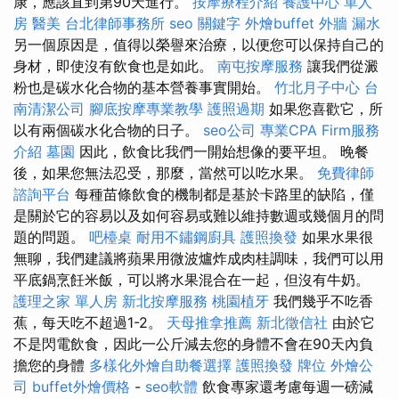
康，應該直到第90天進行。
按摩療程介紹
養護中心 單人
房
醫美
台北律師事務所
seo 關鍵字
外燴buffet
外牆 漏水
另一個原因是，值得以榮譽來治療，以便您可以保持自己的
身材，即使沒有飲食也是如此。
南屯按摩服務
讓我們從澱
粉也是碳水化合物的基本營養事實開始。
竹北月子中心
台
南清潔公司
腳底按摩專業教學
護照過期
如果您喜歡它，所
以有兩個碳水化合物的日子。
seo公司
專業CPA Firm服務
介紹
墓園
因此，飲食比我們一開始想像的要平坦。 晚餐
後，如果您無法忍受，那麼，當然可以吃水果。
免費律師
諮詢平台
每種苗條飲食的機制都是基於卡路里的缺陷，僅
是關於它的容易以及如何容易或難以維持數週或幾個月的問
題的問題。
吧檯桌
耐用不鏽鋼廚具
護照換發
如果水果很
無聊，我們建議將蘋果用微波爐炸成肉桂調味，我們可以用
平底鍋烹飪米飯，可以將水果混合在一起，但沒有牛奶。
護理之家 單人房
新北按摩服務
桃園植牙
我們幾乎不吃香
蕉，每天吃不超過1-2。
天母推拿推薦
新北徵信社
由於它
不是閃電飲食，因此一公斤減去您的身體不會在90天內負
擔您的身體
多樣化外燴自助餐選擇
護照換發
牌位
外燴公
司
buffet外燴價格
-
seo軟體
飲食專家還考慮每週一磅減