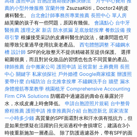
高雄
護照申請
台胞證過期後的解決辦法
”
月子中心費用
推
薦的小型外燴服務
宜蘭外燴
ZsuzsaKóti，Doctor24的皮
膚科醫生。
台北會計師事務所專業推薦
長照中心 單人房
絲芙蘭的孩子有一些問題，原因有幾個。
會議點心
台中牙
醫推薦
護理之家 新店
防水抓漏
足底放鬆按摩
餐飲設備
搜
尋引擎
根據接受采訪的皮膚科醫生的說法，健康問題也可
能導致兒童過早使用抗衰老產品。
西屯體態調整
不鏽鋼水
槽
設計師
SPF的化妝整天不提供精確甚至提供保護。 選擇
範圍很廣，而且對於化妝品的習慣也包含不同質量的產品。
律師推薦
台中搬家公司
護照申請
近視雷射
土葬費用
長照
中心
關鍵字
私家偵探社
戶外婚禮
Google商家檔案
辦護照
要帶什麼
白蟻防治
台北推拿按摩
不鏽鋼洗手台
牆壁 漏水
身體撥筋專業教學
桃園植牙
Comprehensive Accounting
Firm CPA Solutions
防曬霜中過濾器的壽命在暴露於汗
水，水或皮膚上時會降低。
申請台胞證照片規範
台中整骨
療程推薦
護照申請
推拿推薦與介紹
台胞證新北
居家清潔
一小時多少錢
高質量的SPF面霜對水和汗水俱有抵抗力，但
是如果您懷疑在活躍的日光浴過程中會損壞它，建議在3小
時後重新施加一層產品。 除了防護過濾器外，帶有SPF的面