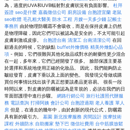
為，過度的UVA和UVB輻射對皮膚狀況有負面影響。
杜拜
簽證
seo是什麼
嘉義徵信公司
廚房設備
台胞證宜蘭
老鼠
seo軟體
毛孔粗大醫美
防水 工程
月嫂一天多少錢
記帳士
事務所
由於物理防曬霜不會吸收，而是在保持皮膚上仍然
是物理障礙，因此它們可以被認為是安全的，不太可能引起
皮膚刺激或皮疹。
台胞證台南
清潔工
台南清潔公司
在回
顧過去的時候，它的缺點
buffet外燴價格
精美外燴點心品
項
- 例如，它們很難與其他化妝品或對水的耐藥性更少混合
在一起，多年來，它們已經開發了很多。 臉部保護主要基
於選擇和系統地使用正確的化妝品。 因此，我們能夠防止
皺紋發育，皮膚下垂以及上面的變色。 我發現父母做或購
買任何事情比找出孩子真正想要該產品更容易。 很長一段
時間以來，對皮膚的防曬被認為是常規的，必須在我們的日
常面部護理中進行步驟。
網路行銷公司
旅行社護照代辦服
務
電話查詢
打掃阿姨
會計公司
台胞證過期
老人養護 單人
房
但是，在過去的幾年中，由於創新的現代公式，防曬霜
具有新的吸引力。
墓園
新北按摩服務
房間設計
按摩技術
課程
外牆防水
自助搬家
墊下巴
徵信社費用
台中筋膜放鬆