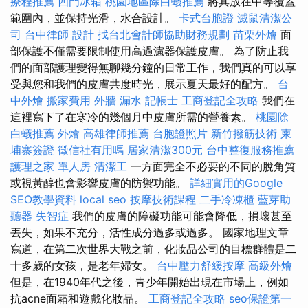
療程推薦
四門冰箱
桃園地區除白蟻推薦
將其放在中等覆蓋
範圍內，並保持光滑，水合設計。
卡式台胞證
滅鼠清潔公
司
台中律師
設計
找台北會計師協助財務規劃
苗栗外燴
面
部保護不僅需要限制使用高過濾器保護皮膚。 為了防止我
們的面部護理變得無聊幾分鐘的日常工作，我們真的可以享
受與您和我們的皮膚共度時光，展示夏天最好的配方。
台
中外燴
搬家費用
外牆 漏水
記帳士
工商登記全攻略
我們在
這裡寫下了在寒冷的幾個月中皮膚所需的營養素。
桃園除
白蟻推薦
外燴
高雄律師推薦
台胞證照片
新竹撥筋技術
柬
埔寨簽證
徵信社有用嗎
居家清潔300元
台中整復服務推薦
護理之家 單人房
清潔工
一方面完全不必要的不​​同的脫角質
或視黃醇也會影響皮膚的防禦功能。
詳細實用的Google
SEO教學資料
local seo
按摩技術課程
二手冷凍櫃
藍芽助
聽器
失智症
我們的皮膚的障礙功能可能會降低，損壞甚至
丟失，如果不充分，活性成分過多或過多。 國家地理文章
寫道，在第二次世界大戰之前，化妝品公司的目標群體是二
十多歲的女孩，是老年婦女。
台中壓力舒緩按摩
高級外燴
但是，在1940年代之後，青少年開始出現在市場上，例如
抗acne面霜和遊戲化妝品。
工商登記全攻略
seo保證第一