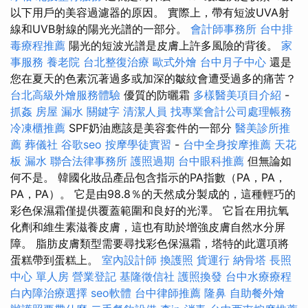
以下用戶的美容過濾器的原因。 實際上，帶有短波UVA射
線和UVB射線的陽光光譜的一部分。
會計師事務所
台中排
毒療程推薦
陽光的短波光譜是皮膚上許多風險的背後。
家
事服務
養老院
台北整復治療
歐式外燴
台中月子中心
還是
您在夏天的色素沉著過多或加深的皺紋會遭受過多的痛苦？
台北高級外燴服務體驗
優質的防曬霜
多樣醫美項目介紹
-
抓姦
房屋 漏水
關鍵字
清潔人員
找專業會計公司處理帳務
冷凍櫃推薦
SPF奶油應該是美容套件的一部分
醫美診所推
薦
葬儀社
谷歌seo
按摩學徒實習
-
台中全身按摩推薦
天花
板 漏水
聯合法律事務所
護照過期
台中眼科推薦
但無論如
何不是。 韓國化妝品產品包含指示的PA指數（PA，PA，
PA，PA）。 它是由98.8％的天然成分製成的，這種輕巧的
彩色保濕霜僅提供覆蓋範圍和良好的光澤。 它旨在用抗氧
化劑和維生素滋養皮膚，這也有助於增強皮膚自然水分屏
障。 脂肪皮膚類型需要尋找彩色保濕霜，塔特的此選項將
蛋糕帶到蛋糕上。
室內設計師
換護照
貨運行
納骨塔
長照
中心 單人房
營業登記
基隆徵信社
護照換發
台中水療療程
白內障治療選擇
seo軟體
台中律師推薦
隆鼻
自助餐外燴