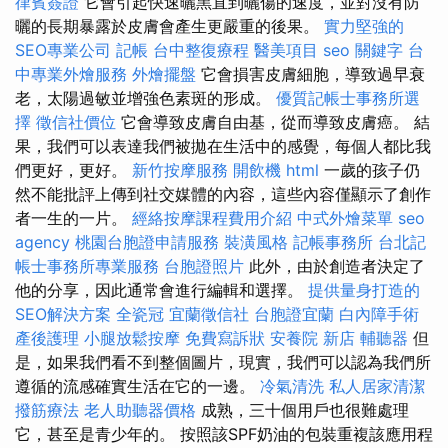
律賓簽證
它會引起快速曬黑直到曬傷的速度，並對沒有防
曬的長期暴露於皮膚會產生更嚴重的後果。
實力堅強的
SEO專業公司
記帳
台中整復療程
醫美項目
seo 關鍵字
台
中專業外燴服務
外燴擺盤
它會損害皮膚細胞，導致過早衰
老，太陽過敏並增強色素斑的形成。
優質記帳士事務所選
擇
徵信社價位
它會導致皮膚自由基，從而導致皮膚癌。 結
果，我們可以表達我們被拋在生活中的感覺，每個人都比我
們更好，更好。
新竹按摩服務
開飲機
html
一歲的孩子仍
然不能批評上傳到社交媒體的內容，這些內容僅顯示了創作
者一生的一片。
經絡按摩課程費用介紹
中式外燴菜單
seo
agency
桃園台胞證申請服務
裝潢風格
記帳事務所
台北記
帳士事務所專業服務
台胞證照片
此外，由於創造者決定了
他的分享，因此通常會進行編輯和選擇。
提供量身打造的
SEO解決方案
全瓷冠
宜蘭徵信社
台胞證宜蘭
白內障手術
產後護理
小腿放鬆按摩
免費寫訴狀
安養院 新店
輔聽器
但
是，如果我們看不到整個圖片，現實，我們可以認為我們所
遵循的流感確實生活在它的一邊。
冷氣清洗
私人居家清潔
撥筋療法
老人助聽器價格
成熟，三十個用戶也很難處理
它，甚至是青少年的。 按照該SPF奶油的包裝重複該應用程