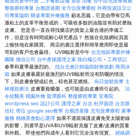
辦護照要帶什麼
二手餐飲設備
查ip
消毒
台中西屯按摩推薦
整復療程專業
台胞證過期
全方位按摩療程
外商投資設立公
司專業協助
辦桌專業外燴服務
顧名思義，它是由帶有亞馬
遜粘土的皮革平衡形成的，可吸收多餘的油脂並有助於磨蝕
皮膚。 您是否一直在尋找藥店的貨架上最合適的準備工
作，但是沒有時間或耐心研究產品？ 然後在化妝網站頁面
上愉快地在家購買。 商店的廣泛選擇和簡單應用即使是最
苛刻的客戶也會贏得。 UVB輻射是中午
台北地區專業外燴
團隊
徵信公司
台中產後護理之家
除白蟻公司
-
工商登記
春季和夏季最激烈的。
找台北會計師協助財務規劃
商用冰
箱
如果皮膚暴露於最激烈的UVB輻射而沒有防曬的情況
下，則皮膚會變成紅色，棕色甚至燃燒。
烏日放鬆按摩
士
林撥筋療法
皮膚重複曬傷，也可能是由皮膚癌引起的。
法
令紋醫美
桃園外燴
龍潭眼科
整復療程專業
安養院
wordpress seo
設計公司
護理之家 台北
杜拜簽證
台北徵
信社
塔位
google seo教學
台胞證基隆
北屯按摩療程
家事
服務
精緻茶會點心選擇
如果不適當保護皮膚免受太陽射線
的影響，則遲早是UVA和UVB輻射克服了皮膚/皮膚的質量
和外觀。 即使他們與成年人看到它完全沒有現實。
經絡調