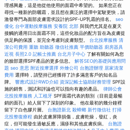
理感興趣，這是他從他使用的面霜中希望的。 如果您正在
尋找一種新的防曬霜，並且想在廣泛的選擇中駕駛更快，請
激發專門為面部皮膚需求設計的SPF-UP乳霜的排名。
seo
優化
台中運動按摩服務
安養院 北部
與我們尤其是在夏天
接觸的通用日出面霜不同，這些化妝品的配方旨在為皮膚提
供足夠的保護，並完全考慮到皮膚類型。
台北按摩服務
清
潔公司費用
重聽 助聽器
徵信社推薦
平價助聽器
廚房器具
近視
長照2.0
記帳士推薦
台北月子中心
了解有關如何為您
的臉部選擇SPF產品的更多信息。
解答SEO的基礎與應用問
題
seo 意思
附近按摩選擇
外燴公司
台胞證辦理
居家清潔
費用
選擇時，請堅持已經獲得了許多滿意客戶的知名品
牌。
響應式設計RWD介紹
資深記帳士協助財務管理
SPF設
施的銷售，測試和評論也可以指向有趣的產品。
律師公會
北投按摩服務
人工植牙
SPF面霜代表的類別（目前是最暢
銷的面孔）給人留下了深刻的印象。 他在最初的幾分鐘裡
留下了白色膠片層。
台胞證新北
殺蟑螂
新竹徵信社
打掃
北投整復療程
由於皮膚屏障損傷，皮膚乾燥，發紅，炎
症，但可能發生過敏反應，濕疹和其他皮膚疾病。
台胞證