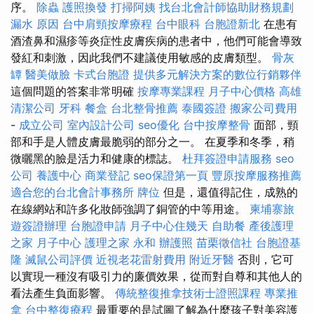
序。
除蟲
護照換發
打掃阿姨
找台北會計師協助財務規劃
漏水 原因
台中肩頸按摩療程
台中眼科
台胞證新北
在患有
酒渣鼻和濕疹等炎症性皮膚疾病的患者中，他們可能會導致
發紅和刺激，因此我們不建議使用敏感的皮膚類型。
骨灰
罈
醫美做臉
卡式台胞證
提供多元解決方案的數位行銷夥伴
這個問題的答案非常明確
按摩專業課程
月子中心價格
高雄
清潔公司
牙科
餐盒
台北整骨推薦
泰國簽證
搬家公司費用
-
成立公司
室內設計公司
seo優化
台中按摩整骨
面部，頸
部和手是人體皮膚最脆弱的部分之一。 在夏季和冬季，稍
微曬黑的臉是活力和健康的標誌。
杜拜簽證申請服務
seo
公司
養護中心
商業登記
seo保證第一頁
豐原按摩服務推薦
適合您的台北會計事務所
牌位
但是，還值得記住，成熟的
在線網站和許多化妝師強調了銅管的中等用途。
柬埔寨旅
遊簽證辦理
台胞證申請
月子中心住幾天
自助餐
產後護理
之家 月子中心
護理之家 永和
辦護照
苗栗徵信社
台胞證基
隆
滅鼠公司評價
近視老花雷射費用
附近牙醫
否則，它可
以實現一種沒有吸引力的廉價效果，從而對自尊和其他人的
看法產生負面影響。
傳統整復推拿技術士證照課程
專業推
拿
台中整復療程
最重要的是試圖了解為什麼孩子對美容護