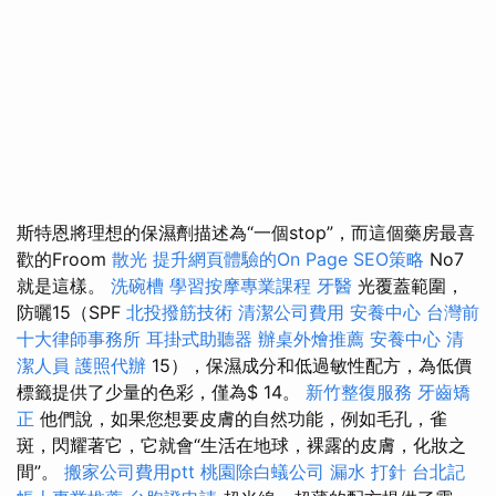
斯特恩將理想的保濕劑描述為“一個stop”，而這個藥房最喜
歡的Froom
散光
提升網頁體驗的On Page SEO策略
No7
就是這樣。
洗碗槽
學習按摩專業課程
牙醫
光覆蓋範圍，
防曬15（SPF
北投撥筋技術
清潔公司費用
安養中心
台灣前
十大律師事務所
耳掛式助聽器
辦桌外燴推薦
安養中心
清
潔人員
護照代辦
15），保濕成分和低過敏性配方，為低價
標籤提供了少量的色彩，僅為$ 14。
新竹整復服務
牙齒矯
正
他們說，如果您想要皮膚的自然功能，例如毛孔，雀
斑，閃耀著它，它就會“生活在地球，裸露的皮膚，化妝之
間”。
搬家公司費用ptt
桃園除白蟻公司
漏水 打針
台北記