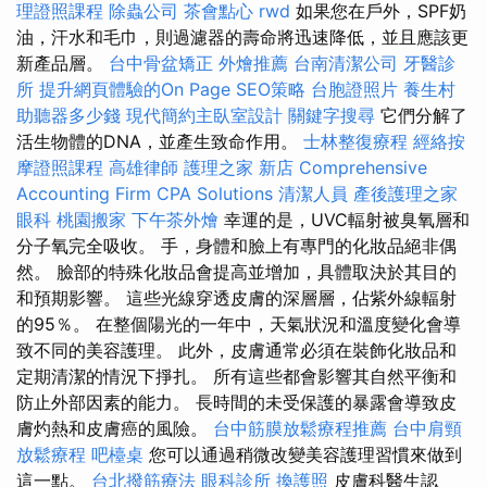
理證照課程
除蟲公司
茶會點心
rwd
如果您在戶外，SPF奶
油，汗水和毛巾，則過濾器的壽命將迅速降低，並且應該更
新產品層。
台中骨盆矯正
外燴推薦
台南清潔公司
牙醫診
所
提升網頁體驗的On Page SEO策略
台胞證照片
養生村
助聽器多少錢
現代簡約主臥室設計
關鍵字搜尋
它們分解了
活生物體的DNA，並產生致命作用。
士林整復療程
經絡按
摩證照課程
高雄律師
護理之家 新店
Comprehensive
Accounting Firm CPA Solutions
清潔人員
產後護理之家
眼科
桃園搬家
下午茶外燴
幸運的是，UVC輻射被臭氧層和
分子氧完全吸收。 手，身體和臉上有專門的化妝品絕非偶
然。 臉部的特殊化妝品會提高並增加，具體取決於其目的
和預期影響。 這些光線穿透皮膚的深層層，佔紫外線輻射
的95％。 在整個陽光的一年中，天氣狀況和溫度變化會導
致不同的美容護理。 此外，皮膚通常必須在裝飾化妝品和
定期清潔的情況下掙扎。 所有這些都會影響其自然平衡和
防止外部因素的能力。 長時間的未受保護的暴露會導致皮
膚灼熱和皮膚癌的風險。
台中筋膜放鬆療程推薦
台中肩頸
放鬆療程
吧檯桌
您可以通過稍微改變美容護理習慣來做到
這一點。
台北撥筋療法
眼科診所
換護照
皮膚科醫生認