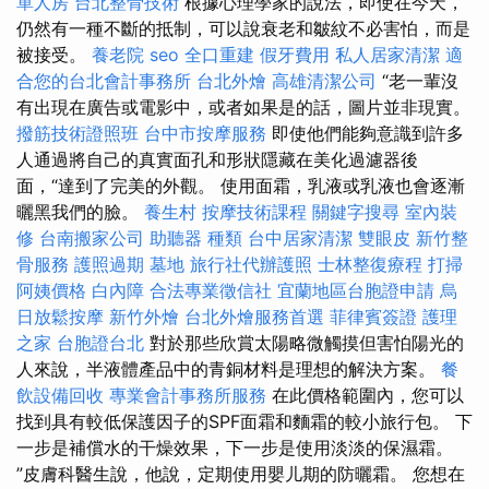
單人房
台北整骨技術
根據心理學家的說法，即使在今天，
仍然有一種不斷的抵制，可以說衰老和皺紋不必害怕，而是
被接受。
養老院
seo
全口重建
假牙費用
私人居家清潔
適
合您的台北會計事務所
台北外燴
高雄清潔公司
“老一輩沒
有出現在廣告或電影中，或者如果是的話，圖片並非現實。
撥筋技術證照班
台中市按摩服務
即使他們能夠意識到許多
人通過將自己的真實面孔和形狀隱藏在美化過濾器後
面，“達到了完美的外觀。 使用面霜，乳液或乳液也會逐漸
曬黑我們的臉。
養生村
按摩技術課程
關鍵字搜尋
室內裝
修
台南搬家公司
助聽器 種類
台中居家清潔
雙眼皮
新竹整
骨服務
護照過期
墓地
旅行社代辦護照
士林整復療程
打掃
阿姨價格
白內障
合法專業徵信社
宜蘭地區台胞證申請
烏
日放鬆按摩
新竹外燴
台北外燴服務首選
菲律賓簽證
護理
之家
台胞證台北
對於那些欣賞太陽略微觸摸但害怕陽光的
人來說，半液體產品中的青銅材料是理想的解決方案。
餐
飲設備回收
專業會計事務所服務
在此價格範圍內，您可以
找到具有較低保護因子的SPF面霜和麵霜的較小旅行包。 下
一步是補償水的干燥效果，下一步是使用淡淡的保濕霜。
”皮膚科醫生說，他說，定期使用嬰儿期的防曬霜。 您想在