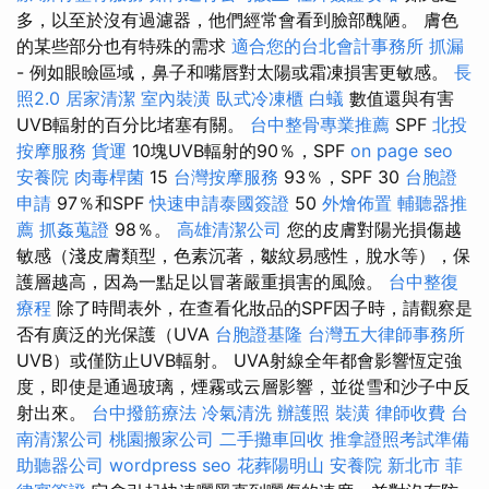
多，以至於沒有過濾器，他們經常會看到臉部醜陋。 膚色
的某些部分也有特殊的需求
適合您的台北會計事務所
抓漏
- 例如眼瞼區域，鼻子和嘴唇對太陽或霜凍損害更敏感。
長
照2.0
居家清潔
室內裝潢
臥式冷凍櫃
白蟻
數值還與有害
UVB輻射的百分比堵塞有關。
台中整骨專業推薦
SPF
北投
按摩服務
貨運
10塊UVB輻射的90％，SPF
on page seo
安養院
肉毒桿菌
15
台灣按摩服務
93％，SPF 30
台胞證
申請
97％和SPF
快速申請泰國簽證
50
外燴佈置
輔聽器推
薦
抓姦蒐證
98％。
高雄清潔公司
您的皮膚對陽光損傷越
敏感（淺皮膚類型，色素沉著，皺紋易感性，脫水等），保
護層越高，因為一點足以冒著嚴重損害的風險。
台中整復
療程
除了時間表外，在查看化妝品的SPF因子時，請觀察是
否有廣泛的光保護（UVA
台胞證基隆
台灣五大律師事務所
UVB）或僅防止UVB輻射。 UVA射線全年都會影響恆定強
度，即使是通過玻璃，煙霧或云層影響，並從雪和沙子中反
射出來。
台中撥筋療法
冷氣清洗
辦護照
裝潢
律師收費
台
南清潔公司
桃園搬家公司
二手攤車回收
推拿證照考試準備
助聽器公司
wordpress seo
花葬陽明山
安養院 新北市
菲