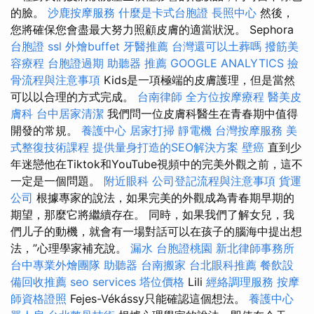
的臉。
沙鹿按摩服務
什麼是卡式台胞證
長照中心
然後，
您將確保您會盡最大努力照顧皮膚的適當狀況。 Sephora
台胞證
ssl
外燴buffet
牙醫推薦
台灣還可以土葬嗎
撥筋美
容療程
台胞證過期
助聽器 推薦
GOOGLE ANALYTICS
撿
骨流程與注意事項
Kids是一項極端的皮膚護理，但是當然
可以以合理的方式完成。
台南律師
全方位按摩療程
醫美皮
膚科
台中居家清潔
我們問一位皮膚科醫生在青春期中值得
開發的常規。
養護中心
居家打掃
靜電機
台灣按摩服務
美
式整復技術課程
提供量身打造的SEO解決方案
壁癌
直到少
年迷戀他在Tiktok和YouTube視頻中的完美外觀之前，這不
一定是一個問題。
附近眼科
公司登記流程與注意事項
貨運
公司
根據專家的說法，如果完美的外觀成為青春期早期的
期望，那麼它將繼續存在。 同時，如果我們了解女兒，我
們儿子的動機，就會有一場對話可以在孩子的腦海中提出想
法，”心理學家補充說。
漏水
台胞證桃園
新北律師事務所
台中專業外燴團隊
助聽器
台南搬家
台北眼科推薦
餐飲設
備回收推薦
seo services
塔位價格
Lili
經絡調理服務
按摩
師資格證照
Fejes-Vékássy只能確認這個想法。
養護中心