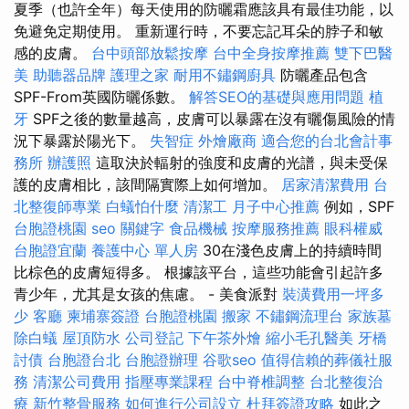
夏季（也許全年）每天使用的防曬霜應該具有最佳功能，以
免避免定期使用。 重新運行時，不要忘記耳朵的脖子和敏
感的皮膚。
台中頭部放鬆按摩
台中全身按摩推薦
雙下巴醫
美
助聽器品牌
護理之家
耐用不鏽鋼廚具
防曬產品包含
SPF-From英國防曬係數。
解答SEO的基礎與應用問題
植
牙
SPF之後的數量越高，皮膚可以暴露在沒有曬傷風險的情
況下暴露於陽光下。
失智症
外燴廠商
適合您的台北會計事
務所
辦護照
這取決於輻射的強度和皮膚的光譜，與未受保
護的皮膚相比，該間隔實際上如何增加。
居家清潔費用
台
北整復師專業
白蟻怕什麼
清潔工
月子中心推薦
例如，SPF
台胞證桃園
seo 關鍵字
食品機械
按摩服務推薦
眼科權威
台胞證宜蘭
養護中心 單人房
30在淺色皮膚上的持續時間
比棕色的皮膚短得多。 根據該平台，這些功能會引起許多
青少年，尤其是女孩的焦慮。 - 美食派對
裝潢費用一坪多
少
客廳
柬埔寨簽證
台胞證桃園
搬家
不鏽鋼流理台
家族墓
除白蟻
屋頂防水
公司登記
下午茶外燴
縮小毛孔醫美
牙橋
討債
台胞證台北
台胞證辦理
谷歌seo
值得信賴的葬儀社服
務
清潔公司費用
指壓專業課程
台中脊椎調整
台北整復治
療
新竹整骨服務
如何進行公司設立
杜拜簽證攻略
如此之