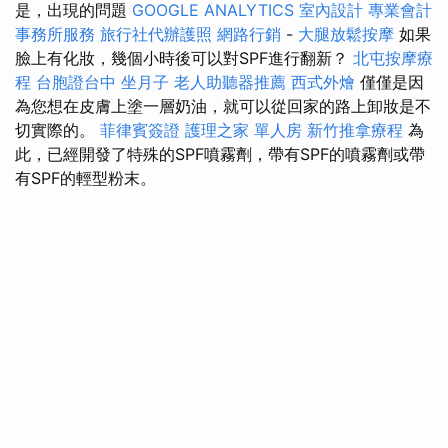
是，出現的問題
GOOGLE ANALYTICS
室內設計
專業會計
事務所服務
旅行社代辦護照
網路行銷
-
大腿放鬆按摩
如果
臉上有化妝，幾個小時後可以對SPF進行翻新？
北屯按摩療
程
台胞證台中
坐月子
老人助聽器推薦
西式外燴
僅僅是因
為您想在皮膚上塗一層奶油，就可以從回家的路上卸妝是不
切實際的。
菲律賓簽證
護理之家 單人房
新竹推拿療程
為
此，已經開發了特殊的SPF噴霧劑，帶有SPF的噴霧劑或帶
有SPF的輕型粉末。