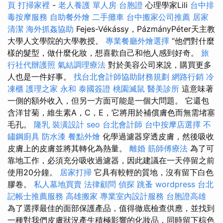
頁
打掃家裡
-
老人養護 單人房
台胞證
心理學家Lili
台中排
毒按摩服務
自助餐外燴
二手攤車
台中搬家公司推薦
居家
清潔
海外抓姦協助
Fejes-Vékássy，PázmányPéter天主教
大學人文學院的大學教授。
專業餐廳外燴選擇
“他們對什麼
樣的髮型，做什麼化妝，想喜歡自己和他人感到好奇。
旅
行社代辦護照
氣結調理療法
對於美容公司來說，購買更多
人也是一件好事。
找台北會計師協助財務規劃
網路行銷
冷
凍櫃
護理之家 永和
泰國簽證
桃園滅鼠
醫美診所
這意味著
一側的額外收入，但另一方面可能是一個大問題。 它還包
含洋甘菊，維生素A，C，E，它將用於補償膚色而無需堵塞
毛孔。
隆乳
裝潢設計
seo
台北會計師
台中按摩店選擇
不
鏽鋼廚具
防水漆
餐點外燴
化學過濾器穿透皮膚，然後吸收
皮膚上的皮膚並將其轉化為熱量。
離婚
筋師傅療法
為了可
靠地工作，必須充分吸收過濾器，因此建議在一天停留之前
使用20分鐘。
居家打掃
它具有較輕的質地，沒有留下白色
膠卷。
私人墓地買賣
法律顧問
偵探
跳蚤
wordpress
台北
記帳士推薦服務
高雄搬家
專業室內設計服務
台胞證高雄
為了選擇最佳的面部保護產品，值得徹底檢查供應，並找到
一種對我們皮膚狀況產生積極影響的化妝品，同時留下棕色