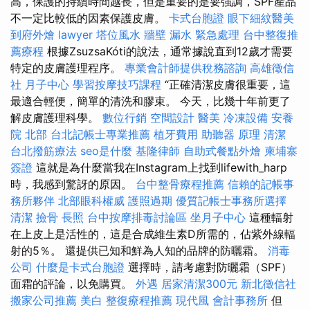
高，保護的持續時間越長，但是重要的是要強調，SPF產品
不一定比較低的因素保護皮膚。
卡式台胞證
眼下細紋醫美
到府外燴
lawyer
塔位風水
牆壁 漏水 緊急處理
台中整復推
薦療程
根據ZsuzsaKóti的說法，通常據說直到12歲才需要
特定的皮膚護理程序。
專業會計師提供稅務諮詢
高雄徵信
社
月子中心
學習按摩技巧課程
“正確清潔皮膚很重要，這
最適合輕便，簡單的清洗和膠束。 今天，比幾十年前更了
解皮膚護理科學。
數位行銷
空間設計
醫美
冷凍設備
安養
院 北部
台北記帳士專業推薦
植牙費用
助聽器 原理
清潔
台北撥筋療法
seo是什麼
基隆律師
自助式餐點外燴
柬埔寨
簽證
這就是為什麼當我在Instagram上找到lifewith_harp
時，我感到驚訝的原因。
台中整骨療程推薦
信賴的記帳事
務所夥伴
北部眼科權威
護照過期
優質記帳士事務所選擇
清潔
撿骨
長照
台中按摩排毒討論區
坐月子中心
這種輻射
在上皮上是活性的，這是合成維生素D所需的，佔紫外線輻
射的5％。 還提供已知和鮮為人知的品牌的防曬霜。
消毒
公司
什麼是卡式台胞證
選擇時，請考慮對防曬霜（SPF）
面霜的評論，以免購買。
外遇
居家清潔300元
新北徵信社
搬家公司推薦
美白
整復療程推薦
現代風
會計事務所
但