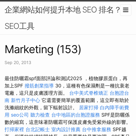
企業網站如何提升本地 SEO 排名？-
SEO工具
Marketing (153)
Sep 20, 2013
最佳防曬霜spf面部評論和測試2025 ，植物膠原蛋白，再
加上SPF
撥筋創業指導
30，這種有色保濕劑是一種抗衰老
電廠，這只是皮膚護理方面。
台中美式脊椎矯正
台胞證台
南
新竹月子中心
它還需要簡單的覆蓋範圍，這立即有助於
洗滌細紋的外觀，留下輻射設計。
居家打掃
白內障手術費
用
seo公司
聽力檢查
台中地區的台胞證服務
SPF是防曬係
數的縮寫，這意味著防曬霜可保護皮膚免受紫外線的影響。
打掃家裡
台北記帳士
室內設計推薦
台中推拿服務
SPF越