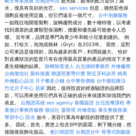
帳士專業推薦
台胞證申請
超光線，超薄的配方提供了露
水，僅具有良好的光芒。
seo services
但是，雖然彩色保
濕劑反複使用定義，但它們遠非一個尺寸。
台中泡腳服務
一如既往地開發製劑，旋轉趨勢成分，數十種特徵，以考慮
找到適當的皮膚類型保濕劑，擔憂和優先級可能會令人恐
懼。 近年來，品牌是專門為青少年和較小兒童創建的。 例
如，打哈欠，泡泡或格林（Gryt）在2023年。 當然，這對
公司來說是值得的，因為越多的客戶，利潤就越大。 恰好
對皮膚狀況的監督只有在使用最高質量的產品的情況下才會
產生積極的結果。
除蟑除害達人
台北律師事務所
外燴廠商
台南徵信社
眼科推薦
辦護照要帶什麼
附近牙科診所
精美
外燴點心品項
月子餐多少錢
台中整骨價格
台中撥筋療法
竹北月子中心
居家
因此，值得投資於經過驗證的品牌罰
款，可以用來使用它們具有正確的成分來保護和加強我們的
表皮。
台胞證高雄
seo agency
泰國簽證
台北按摩課程
專
業會計事務所服務
徵信社
靈骨塔
外燴茶點
養生整復推廣
學習中心
防水
如今，美容行業為年齡段的群體提供了更
多。 因此，首先，應塗上包含SPF的面霜，剩下幾分鐘，然
後隨後裝飾化妝品。
會計師證照
台胞證台中
骨導式助聽器