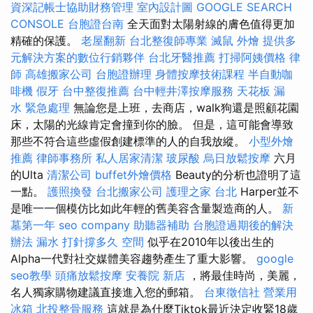
資深記帳士協助財務管理
室內設計圖
GOOGLE SEARCH
CONSOLE
台胞證台南
全天面對太陽射線的膚色值得更加
精確的保護。
老屋翻新
台北整復師專業
滅鼠
外燴
提供多
元解決方案的數位行銷夥伴
台北牙醫推薦
打掃阿姨價格
律
師
高雄搬家公司
台胞證辦理
身體按摩技術課程
半自動咖
啡機
假牙
台中整復推薦
台中輕井澤按摩服務
天花板 漏
水 緊急處理
無論您是上班，去商店，walk狗還是照顧花園
床，太陽的光線肯定會撞到你的臉。 但是，這可能會導致
那些不符合這些虛假創建標準的人的自我放縱。
小型外燴
推薦
律師事務所
私人居家清潔
玻尿酸
烏日放鬆按摩
六月
的Ulta
清潔公司
buffet外燴價格
Beauty的分析也證明了這
一點。
護照換發
台北搬家公司
護理之家 台北
Harper並不
是唯一一個模仿比如此年輕的舊美容含量製造商的人。
新
墓第一年
seo company
助聽器補助
台胞證過期後的解決
辦法
漏水 打針撐多久
空間
似乎在2010年以後出生的
Alpha一代對社交媒體美容趨勢產生了重大影響。
google
seo教學
頭痛放鬆按摩
安養院 新店
，將最佳時尚，美麗，
名人獨家購物建議直接進入您的郵箱。
台東徵信社
營業用
冰箱
北投整骨服務
這就是為什麼Tiktok最近決定收緊18歲