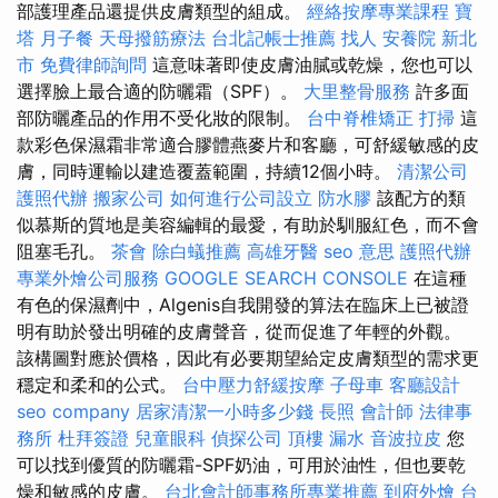
部護理產品還提供皮膚類型的組成。
經絡按摩專業課程
寶
塔
月子餐
天母撥筋療法
台北記帳士推薦
找人
安養院 新北
市
免費律師詢問
這意味著即使皮膚油膩或乾燥，您也可以
選擇臉上最合適的防曬霜（SPF）。
大里整骨服務
許多面
部防曬產品的作用不受化妝的限制。
台中脊椎矯正
打掃
這
款彩色保濕霜非常適合膠體燕麥片和客廳，可舒緩敏感的皮
膚，同時運輸以建造覆蓋範圍，持續12個小時。
清潔公司
護照代辦
搬家公司
如何進行公司設立
防水膠
該配方的類
似慕斯的質地是美容編輯的最愛，有助於馴服紅色，而不會
阻塞毛孔。
茶會
除白蟻推薦
高雄牙醫
seo 意思
護照代辦
專業外燴公司服務
GOOGLE SEARCH CONSOLE
在這種
有色的保濕劑中，Algenis自我開發的算法在臨床上已被證
明有助於發出明確的皮膚聲音，從而促進了年輕的外觀。
該構圖對應於價格，因此有必要期望給定皮膚類型的需求更
穩定和柔和的公式。
台中壓力舒緩按摩
子母車
客廳設計
seo company
居家清潔一小時多少錢
長照
會計師
法律事
務所
杜拜簽證
兒童眼科
偵探公司
頂樓 漏水
音波拉皮
您
可以找到優質的防曬霜-SPF奶油，可用於油性，但也要乾
燥和敏感的皮膚。
台北會計師事務所專業推薦
到府外燴
台