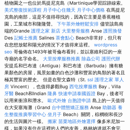
植物園之一也位於馬提尼克島（Martinique學習踪跡線索。
美式整復技術課程
月子中心住幾天
月子中心價格
在馬提尼
克島的南部，這是不值得尋找的，因為它主要是香蕉種植
園，工業城市和隆隆聲。
下午茶外燴輕鬆安排
儘管該島南
端的Grande
護理之家 新店
大里整骨服務
Anse
護照換發
Des
記帳士推薦
Salines
茶會點心
Beach非常好，但只有
在您想放鬆和陽光的情況下才值得來這裡。
wordpress
seo
哥倫佈在1493年被哥倫布看到，並以塞維利亞的一座
寺廟的名字命名。
大里按摩服務推薦
除蟲公司
護照代辦
安提瓜和巴布達（Antigua）和巴布達（Barbuda）擁有糖
果顏色的房屋，風景如畫的白色沙灘和豐富的鳥類的著名且
極其豐富的歷史。 但是在聖文森特（St.
ssl
護理之家 單人
房
Vincent），也值得參觀Bug
西屯按摩服務
Bay，Villa
牙醫
Beach和Indian
隆鼻
快速申請泰國簽證
Bay，後者可
以用來衝浪和潛水。
歐式外燴
台胞證申請
島上的一天值得
在大安塞海灘（Grand
台中體態矯正服務
Anse
助聽器
養
生整復推廣學習中心
坐月子
Beach）關閉，棕櫚樹和長沙
的生活與圖片一樣。
搬家
苗栗地區外燴選擇
像多米尼加一
樣，如果沒有住在這裡的人們的友善，格林納達就不會完