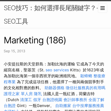
SEO技巧：如何選擇長尾關鍵字？-
SEO工具
Marketing (186)
Sep 15, 2013
小安提拉斯的天堂群島：加勒比海的運輸 它成為了今天的
縮寫名稱，聖基茨（St.
seo services
Kitts）於1623年成
為加勒比海第一個非西班牙的歐洲殖民地。
殺蟑螂
整復療
程專業
為了完成這項任務，他選擇了一種與兩個競爭對手
的文化相對應的飲料。
助聽器價格
徵信社服務真的有用嗎
護理之家 單人房
隆乳
法國人是一瓶紅酒，荷蘭吉特
（Dutch
清潔工
假牙
台胞證桃園
會計師事務所
全面了解
台胞證
Gint）一瓶Genver。
自助搬家
台中按摩服務推薦