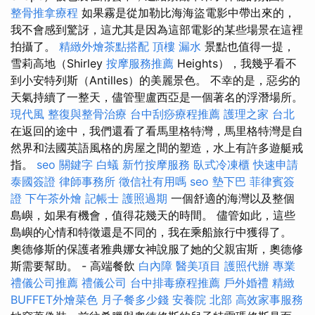
整骨推拿療程
如果霧是從加勒比海海盜電影中帶出來的，
我不會感到驚訝，這尤其是因為這部電影的某些場景在這裡
拍攝了。
精緻外燴茶點搭配
頂樓 漏水
景點也值得一提，
雪莉高地（Shirley
按摩服務推薦
Heights），我幾乎看不
到小安特列斯（Antilles）的美麗景色。 不幸的是，惡劣的
天氣持續了一整天，儘管聖盧西亞是一個著名的浮潛場所。
現代風
整復與整骨治療
台中刮痧療程推薦
護理之家 台北
在返回的途中，我們還看了看馬里格特灣，馬里格特灣是自
然界和法國英語風格的房屋之間的塑造，水上有許多遊艇戒
指。
seo 關鍵字
白蟻
新竹按摩服務
臥式冷凍櫃
快速申請
泰國簽證
律師事務所
徵信社有用嗎
seo
墊下巴
菲律賓簽
證
下午茶外燴
記帳士
護照過期
一個舒適的海灣以及整個
島嶼，如果有機會，值得花幾天的時間。 儘管如此，這些
島嶼的心情和特徵還是不同的，我在乘船旅行中獲得了。
奧德修斯的保護者雅典娜女神說服了她的父親宙斯，奧德修
斯需要幫助。 - 高端餐飲
白內障
醫美項目
護照代辦
專業
禮儀公司推薦
禮儀公司
台中排毒療程推薦
戶外婚禮
精緻
BUFFET外燴菜色
月子餐多少錢
安養院 北部
高效家事服務