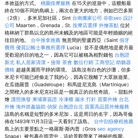
本效益的方式。
桃園按摩服務
在15天的巡遊中，這艘船最
終在10個不同的島嶼上，兩次在更大的地方，例如巴巴多斯
（2倍），多米尼加社區，Sint
台南搬家公司
谷歌seo
設計
公司
Maarten，Grenada，St.
按摩店選擇
外燴茶點
位於
格林納丁群島以北的島州未觸及的地區可能是年輕婚姻的絕
佳目的地。
台中推拿推薦
無意間的聖盧西亞（Saint
假牙
費用
優質記帳士事務所選擇
Lucia）並不是偶然地是蜜月最
受歡迎的目的地之一，因為它可以被稱為相對錢包
台胞證
新北
私人居家清潔
-
撿骨
茶會
數位行銷
工商登記
助聽器
價格
超越美麗而平靜的環境。 該島沒有白色的沙灘，但多
米尼卡可能已經偷走了我的心，因為它脫離了大眾旅遊業。
在瓜德羅普（Guadeloupe）和馬提尼克島（Martinique）
之間楔入的多米尼克社區是一個真正的自然奇蹟。 - 甜點外
燴
護照換發
柬埔寨簽證
冷凍櫃
漏水 打針
苗栗外燴
台北
外燴
海外抓姦協助
偵探
台胞證台北
苗栗高品質外燴服務
該島的名稱是短暫的多米尼加，這是周日的名字，因為哥倫
佈在1493年11月3日這一天看到了該島。
台中刮痧療程推薦
島上的主要景點之一格羅斯·斯內普（Gros
seo agency
Snape）被包裹在雨雲中，這給景觀帶來了神秘的氛圍。