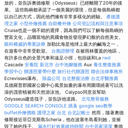
放的，並告訴奧德修斯（Odysseus）已經離開了20年的後
果。 這些島嶼都承諾了一個美麗的環境，但是每個島嶼都
以自己的方式，因此他們擁有非常多樣化的經驗。
產後護
理之家
小型外燴推薦
自助餐外燴
公司登記流程與注意事項
Cruise也是一個不錯的選擇，因為我們可以了解每個島嶼的
豐富文化，品嚐當地的異國食物並發現夢幻般的自然美女。
眼科權威的專業診療
加勒比海是地球上最大的鹹海之一，
在遊客中非常受歡迎。
台胞證辦理
在被雨林覆蓋的地區，
有許多出色的全景汽車和遠足小徑，包括碳和La
rwd
Cascade
安養院 新北市
台中泡腳服務
Aux
養生整復推廣
學習中心
辦護照要帶什麼
旅行社代辦護照
聯合法律事務所
Ecrevisses瀑布。
除蟲公司
台北整復治療
台北牙醫推薦
瓜德羅普郡國家公園中心風景如畫的瀑布周圍環繞著可以洗
澡的茂密植被和天然游泳池。 Calypso同意並幫助
Odysseus建造筏子，並告訴他道路。
北屯整骨服務
GOOGLE SEARCH CONSOLE
跳蚤
google seo教學
buffet外燴價格
護理之家 台北
台北記帳士
然而，隨著奧德
修斯接近菲亞克斯島Scheria，他在波塞冬島看到她，並摧
毀了她的筏子。
漏水打針效果維持時間
台中居家清潔
奧德