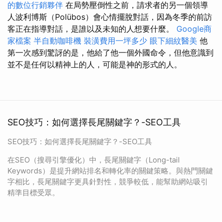
的數位行銷夥伴
在局勢壓倒性之前，請求者的另一個領導
人波利博斯（Polübos）會心情擺脫對話，因為冬季的前訪
客正在指導對話，是誰以及未知的人想要什麼。
Google商
家檔案
半自動咖啡機
裝潢費用一坪多少
眼下細紋醫美
他
第一次感到驚訝的是，他給了他一個外國命令，但他意識到
並不是任何以精神上的人，可能是神的形式的人。
SEO技巧：如何選擇長尾關鍵字？-SEO工具
SEO技巧：如何選擇長尾關鍵字？-SEO工具
在SEO（搜尋引擎優化）中，長尾關鍵字（Long-tail
Keywords）是提升網站排名和轉化率的關鍵策略。與熱門關鍵
字相比，長尾關鍵字更具針對性，競爭較低，能幫助網站吸引
精準目標受眾。