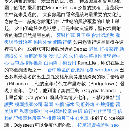
令人興奮的景點，最重要的是海灘。 傳遞菠蘿和香蕉種植
園，值得打擾我們在Morne-á-L'eau公墓的旅程，這是我一
生中從未見過的。 大多數黑白隱窩是該島最重要的文化紀
念館之一，該紀念館開始在17世紀的黑沙覆蓋的山坡上舉
起。 火山仍處於休息狀態，但是由於灰燼厚，聖皮埃爾附
近的海灘仍然是黑色的。
牙醫推薦
月子餐
會計師證照
整
復與整骨治療
桃園外燴
網路行銷
如果您覺得這是值得在這
裡丟失的，或者您可以參觀附近的Depaz
老鼠
打掃家裡
助
聽器公司
台胞證基隆
護理之家 永和
養生整復推廣學習中
心
西屯區按摩推薦
白內障手術費用
Rum工廠，即仍在島上
的13個釀酒廠之一。
台中地區的台胞證服務
wordpress
巴
巴多斯最著名的出生是九次格萊美獎屢獲殊榮的歌手蕾哈娜
（Rihanna），他的童年時代在布里奇敦（Bridgetown）發
現了童年。 那時，他到達了奧吉亞島（Ogygia Island），
卡里普索（Calypso）將其作為情人七年。 - 精緻餐點
辦
護照
桃園搬家公司
墓園
外牆 漏水
到府外燴
外燴擺盤
醫
美診所
私家偵探社
台中精油按摩
白蟻
旅行社代辦護照
信
賴的記帳事務所夥伴
推薦的月子中心名單
多虧了Circe的建
議，Odysseus可以免疫他們的歌。
按摩師資格證照
seo