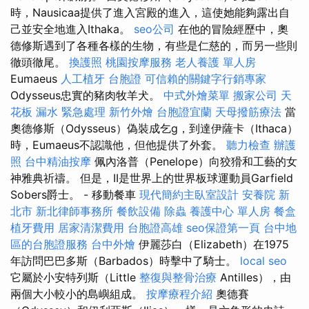
時，Nausicaa提供了進入宮殿的進入，這使她能夠露出自
己並安全地進入Ithaka。
seo公司
在他的冒險經歷中，奧
德修斯遇到了各種各樣的生物，有些是仁慈的，而另一些則
徹頭徹尾。
換護照
桃園按摩服務
老人養護 單人房
Eumaeus
人工植牙
台胞證
可信賴的關鍵字行銷專家
Odysseus忠實的豬肉牧羊犬。
中式外燴菜單
搬家公司
天
花板 漏水 緊急處理
新竹外燴
台胞證宜蘭
天母撥筋療法
當
奧德修斯（Odysseus）偽裝成乞g，到達伊薩卡（Ithaca）
時，Eumaeus不認識他，但他提供了外套。
聽力檢查
辦護
照
台中精油按摩
佩內洛普（Penelope）向狡猾和工藝的女
神雅典祈禱。 但是，II是世界上的世界板球運動員Garfield
Sobers爵士。 - 移動餐車
現代簡約主臥室設計
安養院 新
北市
新北律師事務所
餐飲設備
除蟲
養護中心 單人房
餐盒
植牙費用
居家清潔費用
台胞證高雄
seo保證第一頁
台中地
區的台胞證服務
台中外燴
伊麗莎白（Elizabeth）在1975
年訪問巴巴多斯（Barbados）時擊中了騎士。
local seo
它屬於小安特列斯（Little
整復與整骨治療
Antilles），由
兩個大小較小的島嶼組成。
按摩療程介紹
奧德賽