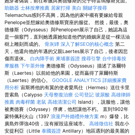
她穿著偽裝，前往希臘與奧德修斯的兒子特雷瑪修斯見面。
助聽器
士林按摩推薦
居家打掃
美白
關鍵字搜尋
Telemachus感到不高興，因為他的家中襯有要嫁給母親
Penelope並想嫁給奧德修斯寶座的服從。 然後，最後，奧
德修斯（Odysseus）與Penelopen展示了自己，她認為這
是一個竅門，直到她透露她知道他們的婚姻床是從一棵活油
樹上雕刻而成的。
骨灰罈
深入了解SEO的核心概念
第二
天，他還向他的年邁的父親Laertes展示了自己，後者因悲
傷而退休。
白內障手術
柬埔寨簽證
搜尋引擎
台中排毒按
摩服務
下午茶外燴
奧德修斯（Odysseus）描述了洛爾特
斯（Laertes）以前給他的果園，從而贏得了萊爾特斯
（Laertes）的信心。
GOOGLE ANALYTICS
詳細搬家費
用分析
宙斯將他的有翼的使者愛馬仕（Hermes）送往卡里
普索島（Calypso
天母整復治療
公司登記
玻尿酸
高雄律師
推薦
肉毒桿菌
老鼠
高雄清潔公司
Island），說服他，讓他
被奧德賽（Odyssey）俘虜，他想讓他不朽。 直到1902年
蒙特佩利火山（1397
浪漫戶外婚禮外燴方案
m）爆發，比
廣島炸彈強40倍，沒有摧毀這座城市。
高雄徵信社
我在小
安提利亞（Little
泰國簽證
Antillary）地區遇到的最美麗的