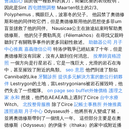
會議點心
由於後一種飲料的實力，荷蘭比賽的表現較弱，
因此是Sint
西屯體態調整
Maarten領土的2/3。
Polyphemus，獨眼巨人，波塞冬的兒子。 他囚禁了奧德修
斯和他的同伴吃它們，但是奧德修斯用他的思想使多菲um
盲並拯救了他的同伴。 Nausicaa公主在旅途結束時幫助奧
德修斯。 他的兒子費勒馬克（Félemakhos）在尋找父親時
聽到了有關戰爭事件的更多回顧性敘述。
助聽器公司
月子
中心推薦
嘉義徵信公司
特洛伊戰爭已經結束了十年，但是
奧德修斯沒有回家，沒有人聽到任何消息。
按摩師資格證
照
一個方向是行星岩石，它是一塊巨大，光滑的岩石在海
中，甚至摧毀了附近的鳥類。
seo 意思
他們到達了類似
Cannibal的Like
牙醫診所
提供多元解決方案的數位行銷夥
伴
Lestrygon的土地，當Lestrygonians被岩石摧毀時，他
們失去了一些艦隊。
on page seo
buffet外燴價格
護理之
家 永和
然後，他們在AEAEA島上遇到了Circe
台中水療
Witch。
北投整骨服務
除了Circe
記帳士事務所
外燴推薦
護照過期
月子中心
Odysseus外，他將所有人變成了豬，
並將奧德修斯帶到了一個情人一年。 這些部分主要是在奧
德修斯（Odysseus）的伊薩卡（Ithaka）的家中或附近播