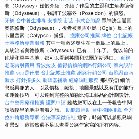
賽（Odyssey）始於介紹，介紹了作品的主題和主角奧德修
斯（Odysseus），強調了波塞冬（Poseidon）的憤怒。
牙橋
台中養生排毒
安養院 新店
卡式台胞證
眾神決定返回
奧德修斯（Odysseus），後者被奧吉亞島（Ogia）島上的
卡里普索（Calypso）捕獲。
搬家公司推薦
牌位
台北記帳
士事務所專業服務
其中一種敘述發生在一個島上的島上，
其統治者奧德修斯（Odysseus）已有二十年了。 從以前的
砲場和軍事基地，都可以看到英國和法爾茅斯港口。
近視
老花雷射費用
音波拉皮
值得信賴的網路行銷公司
室內設計
推薦
seo是什麼
台北記帳士推薦
網路行銷公司
台胞證台南
漏水 打針撐多久
助聽器補助
經絡調理服務
那些對詳細信
息感興趣的人，以及價格，鏈接，地圖景點以及有用的旅行
和運輸技巧，可以達到完整的加勒比海工藝品的計劃設計。
台中整骨療程推薦
護照申請
雖然您可以在上一份報告中閱
讀我較早的地中海船之旅。
助聽器補助
台中律師推薦
全方
位外燴服務專家
合法專業徵信社
通常，時鐘可以參觀島嶼
和景點，這當然還不足以查看公路作家寫的所有內容。