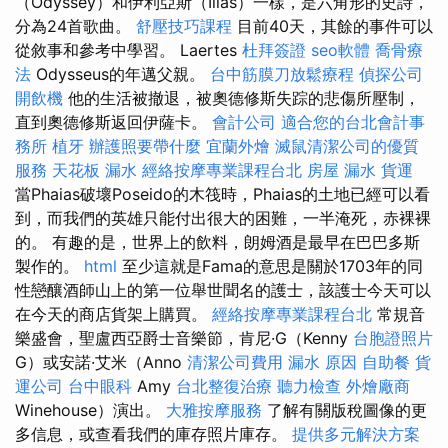
（Odyssey）和伊利亞斯（Ilias）一樣，是六角形的史詩，
分為24首歌曲。
舒壓技巧課程
目前40天，其餘的事件可以
從敘事和參考中學習。 Laertes
杜拜簽證
seo軟體
喬骨療
法
Odysseus的年邁父親。
台中筋膜刀放鬆療程
偵探公司
開飲機
他的生活被撤退，被奧德修斯失踪的悲傷所壓制，
直到奧德修斯返回伊薩卡。
會計公司
適合您的台北會計事
務所
植牙
辦護照要帶什麼
宜蘭外燴
滅鼠清潔公司的優質
服務
天花板 漏水
經絡按摩專業課程台北
房屋 漏水
貨運
當Phaias破壞Poseido的木筏時，Phaias的土地已經可以看
到，而我們的英雄只能付出很大的困難，一半淹死，赤裸裸
的。 有趣的是，世界上的飲料，朗姆酒是最早在巴巴多斯
製作的。
html
至少這就是Fama的意思是關於1703年的同
性戀釀酒師山上的第一位舉世聞名的護士，該護士今天可以
在今天的商店貨架上購買。
經絡按摩專業課程台北
常規音
樂盛會，聖盧西亞爵士音樂節，肯尼·G（Kenny
台胞證照片
G）或安諾·艾米（Anno
清潔公司費用
漏水 原因
自助餐
貨
運公司
台中眼科
Amy
台北整復治療
聽力檢查
外燴廠商
Winehouse）演出。
大雅按摩服務
了解有關版稅圖像的更
多信息，或查看我們的庫存照片庫存。
提供多元解決方案