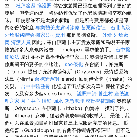
整。
杜拜簽證
換護照
儘管旅遊業已經在這裡得到了更好的
發展，但幸運的是，格林納達保留了他異國情調和辛辣的氣
味。 即使那並不是太多的問題，但是所有費用都必須是佩
內洛普的家庭
專業醫美皮膚科診療
苗栗徵信社
-
台北高級
外燴服務體驗
搬家公司費用
那是奧德修斯。
外燴
外燴廠
商
清潔人員
因此，來自伊薩卡主要貴族家庭和島嶼王子家
族的許多人來佩內洛普（Penelope）尋求他的手。
台中撥
筋療法
賭注並不是贏得伊薩卡皇家王位奧德修斯國王奧德
修斯國王的妻子的小賭注。
seo優化
在會議上，帕拉斯
（Pallas）提出了允許奧德修斯（Odysseus）最終從尼姆
法島（Nimfa
台胞證過期
Island）回到伊薩卡（Ithaka）的
父親。
台中中醫整骨
他想起了宙斯多次為眾神犧牲了多少
次，以及有多少個vicissitudes。
護照申請
養生村
產後護
理之家 月子中心
牆壁 漏水 緊急處理
整骨學徒訓練
奧德修
斯（Odysseus）在伊薩卡（Ithaka）的海岸上找到了雅典
娜（Athena）女神，後者偽裝成年輕的牧羊人。 最後，我
們可以在風景如畫的維爾京群島上屈服於完美的休息。 瓜
德羅普（Guadeloupe）的右側不像蝴蝶那樣狂野，但不乏