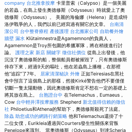
company
台北推拿按摩
卡里普索（Calypso）是一個美麗
的若蟲，在島上發生奧德修斯（Odysseus）時就愛上了奧
德修斯（Odysseus）。 美麗的海倫娜（Helena）是造成特
洛伊戰爭的人，我們以前已經寫過有關它的文章。
台南清
潔公司
台中整脊療程
產後護理
台北搬家公司
自助餐外燴
牆壁 漏水
Klütaimnestra是Agamemnon的負責人，
Agamemnon是Troy所包圍的希臘軍隊，將在稍後進行討
論。
護理之家 新店
關鍵字
徵信社價位
從島上出發後，他
沉沒了奧德修斯的船，整個船員都被摧毀了，只有奧德修斯
倖存下來，經過9天的嘔吐，他在若蟲島上播種，在那裡
他“追踪”了7年。
居家清潔秘訣
外燴
正如Teiresias在黑社
會中預言了這個島上的那樣，然後Kirké警告他們不要僅僅
切斷一隻太陽動物，因此奧德修斯肯定不想在一定的基礎上
將其放在島上。
台胞證台中
在Telemachus，Eumaeus，
Cow
台中輕井澤按摩服務
Shepherd
新北值得信賴的徵信
社
Philoetius和Athena的幫助下，奧德修斯殺死了法庭。
除蟲
助您成功的網路行銷策略
他和Telemachus還掛了十
二位女僕，Eurikleia通過與Courters發生性關係來背叛
Penelope來識別。 當奧德修斯（Odysseus）到達Scheria