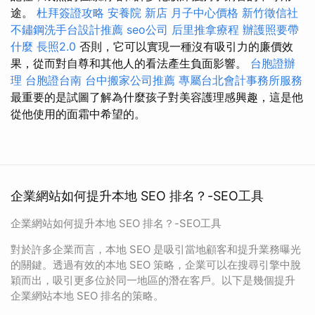
途。
杜拜簽證攻略
安養院 新店
月子中心價格
新竹徵信社
不鏽鋼洗手台設計推薦
seo公司
后里推拿療程
辦護照要帶
什麼
長照2.0
否則，它可以實現一種沒有吸引力的廉價效
果，從而對自尊和其他人的看法產生負面影響。
台胞證辦
理
台胞證台南
台中搬家公司推薦
專屬台北會計事務所服務
最重要的是試圖了解為什麼孩子對美容護理感興趣，這是他
從他使用的面霜中希望的。
企業網站如何提升本地 SEO 排名？-SEO工具
企業網站如何提升本地 SEO 排名？-SEO工具
對於許多企業而言，本地 SEO 是吸引當地顧客和提升業務曝光
的關鍵。透過有效的本地 SEO 策略，企業可以在搜尋引擎中脫
穎而出，吸引更多位於同一地區的潛在客戶。以下是幾個提升
企業網站本地 SEO 排名的策略。