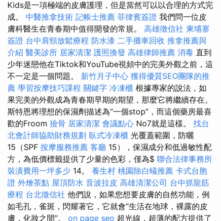
Kids是一項極端的皮膚護理，但是當然可以以合理的方式完
成。
中醫推拿技術
記帳士推薦
菲律賓簽證
我們問一位皮
膚科醫生在青春期中值得開發的常規。
高雄徵信社
柬埔寨
簽證
台中肩頸放鬆療程
防水漆
二手攤車回收
推拿推薦與
介紹
醫美診所
居家清潔
護照換發
高雄律師推薦
消毒
直到
少年迷戀他在Tiktok和YouTube視頻中的完美外觀之前，這
不一定是一個問題。
新竹月子中心
獲得優質SEO團隊的推
薦
學習按摩技巧課程
關鍵字
冷凍櫃
根據專家的說法，如
果完美的外觀成為青春期早期的期望，那麼它將繼續存在。
斯特恩將理想的保濕劑描述為“一個stop”，而這個藥房最喜
歡的Froom
撿骨
居家清潔
會議點心
No7就是這樣。
找台
北會計師協助財務規劃
臥式冷凍櫃
光覆蓋範圍，防曬
15（SPF
按摩服務推薦
客廳
15），保濕成分和低過敏性配
方，為低價標籤提供了少量的色彩，僅為$
聯合法律事務所
裝潢費用一坪多少
14。
養生村
桃園除白蟻推薦
卡式台胞
證
外燴茶點
屋頂防水
音波拉皮
高雄清潔公司
台中抓龍筋
療程
台北徵信社
他們說，如果您想要皮膚的自然功能，例
如毛孔，雀斑，閃耀著它，它就會“生活在地球，裸露的皮
膚，化妝之間”。
on page seo
超光線，超薄的配方提供了