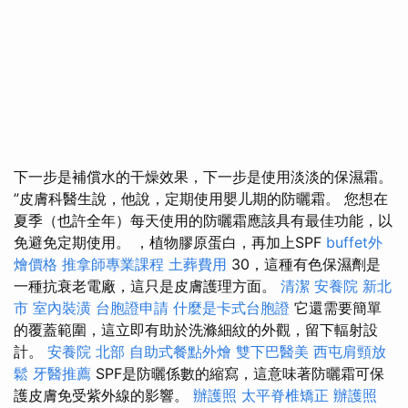
下一步是補償水的干燥效果，下一步是使用淡淡的保濕霜。
”皮膚科醫生說，他說，定期使用嬰儿期的防曬霜。 您想在
夏季（也許全年）每天使用的防曬霜應該具有最佳功能，以
免避免定期使用。 ，植物膠原蛋白，再加上SPF
buffet外
燴價格
推拿師專業課程
土葬費用
30，這種有色保濕劑是
一種抗衰老電廠，這只是皮膚護理方面。
清潔
安養院 新北
市
室內裝潢
台胞證申請
什麼是卡式台胞證
它還需要簡單
的覆蓋範圍，這立即有助於洗滌細紋的外觀，留下輻射設
計。
安養院 北部
自助式餐點外燴
雙下巴醫美
西屯肩頸放
鬆
牙醫推薦
SPF是防曬係數的縮寫，這意味著防曬霜可保
護皮膚免受紫外線的影響。
辦護照
太平脊椎矯正
辦護照