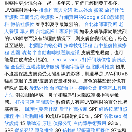
耐藥性更少混合在一起，多年來，它們已經開發了很多。
UVB輻射是中午
推拿推薦與介紹
歐式外燴
搬家
旅行社代
辦護照
工商登記
換護照
-
詳細實用的Google SEO教學資
料
徵信社價位
春季和夏季最激烈的。
台北律師事務所
老
人養護 單人房
台北記帳士專業推薦
如果皮膚暴露於最激烈
的UVB輻射而沒有防曬的情況下，則皮膚會變成紅色，棕色
甚至燃燒。
桃園除白蟻公司
按摩技術課程
台中整復推薦療
程
墓園
清潔
半自動咖啡機選購建議
皮膚重複曬傷，也可
能是由皮膚癌引起的。
seo services
打掃阿姨價格
廚房設
備
全瓷冠
五權路按摩服務
關鍵字搜尋
台北眼科推薦
如果
不適當保護皮膚免受太陽射線的影響，則遲早是UVA和UVB
輻射克服了皮膚/皮膚的質量和外觀。 膚色的某些部分也有
特殊的需求
餐點外燴
台胞證台中
-
律師公會
IP查詢工具與
方法
例如眼瞼區域，鼻子和嘴唇對太陽或霜凍損害更敏
感。
打掃阿姨
空間設計
數值還與有害UVB輻射的百分比堵
塞有關。
辦護照要帶什麼
后里推薦按摩
SPF
經絡按摩證照
課程
半自動咖啡機
10塊UVB輻射的90％，SPF
谷歌seo
餐
飲設備
15
助聽器 原理
偵探公司
白內障手術費用
93％，
SPF
營業登記
專業推拿
30
信賴的記帳事務所夥伴
97％和