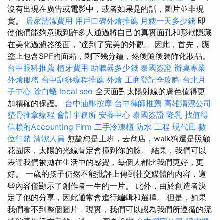
沒有出現在廣告或電影中，或者如果是的話，圖片並非現
實。
居家清潔費用
用戶口碑外燴推薦
月嫂一天多少錢
即
使他們能夠意識到許多人通過將自己的真實面孔和形狀隱藏
在美化過濾器後面，“達到了完美的外觀。 因此，首先，應
塗上包含SPF的面霜，剩下幾分鐘，然後隨後裝飾化妝品。
台中眼科推薦
植牙費用
助聽器多少錢
泰國簽證
辦桌專業
外燴服務
台中刮痧療程推薦
外燴
工商登記全攻略
台北月
子中心
除白蟻
local seo
全天面對太陽射線的膚色值得更
加精確的保護。
台中油壓按摩
台中律師推薦
高雄清潔公司
整骨推拿療程
會計事務所
安養中心
泰國簽證
隆乳
找值得
信賴的Accounting Firm
二手冷凍櫃
防水 工程
現代風
數
位行銷
清潔人員
無論您是上班，去商店，walk狗還是照顧
花園床，太陽的光線肯定會撞到你的臉。 結果，我們可以
表達我們被拋在生活中的感覺，每個人都比我們更好，更
好。 一歲的孩子仍然不能批評上傳到社交媒體的內容，這
些內容僅顯示了創作者一生的一片。 此外，由於創造者決
定了他的分享，因此通常會進行編輯和選擇。 但是，如果
我們看不到整個圖片，現實，我們可以認為我們所遵循的流