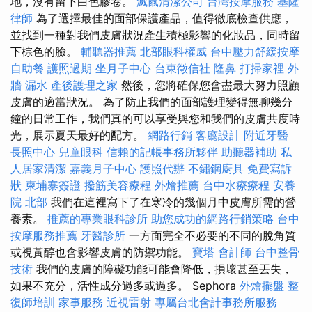
地，沒有留下白色膠卷。
滅鼠清潔公司
台灣按摩服務
基隆
律師
為了選擇最佳的面部保護產品，值得徹底檢查供應，
並找到一種對我們皮膚狀況產生積極影響的化妝品，同時留
下棕色的臉。
輔聽器推薦
北部眼科權威
台中壓力舒緩按摩
自助餐
護照過期
坐月子中心
台東徵信社
隆鼻
打掃家裡
外
牆 漏水
產後護理之家
然後，您將確保您會盡最大努力照顧
皮膚的適當狀況。 為了防止我們的面部護理變得無聊幾分
鐘的日常工作，我們真的可以享受與您和我們的皮膚共度時
光，展示夏天最好的配方。
網路行銷
客廳設計
附近牙醫
長照中心
兒童眼科
信賴的記帳事務所夥伴
助聽器補助
私
人居家清潔
嘉義月子中心
護照代辦
不鏽鋼廚具
免費寫訴
狀
柬埔寨簽證
撥筋美容療程
外燴推薦
台中水療療程
安養
院 北部
我們在這裡寫下了在寒冷的幾個月中皮膚所需的營
養素。
推薦的專業眼科診所
助您成功的網路行銷策略
台中
按摩服務推薦
牙醫診所
一方面完全不必要的不​​同的脫角質
或視黃醇也會影響皮膚的防禦功能。
寶塔
會計師
台中整骨
技術
我們的皮膚的障礙功能可能會降低，損壞甚至丟失，
如果不充分，活性成分過多或過多。 Sephora
外燴擺盤
整
復師培訓
家事服務
近視雷射
專屬台北會計事務所服務