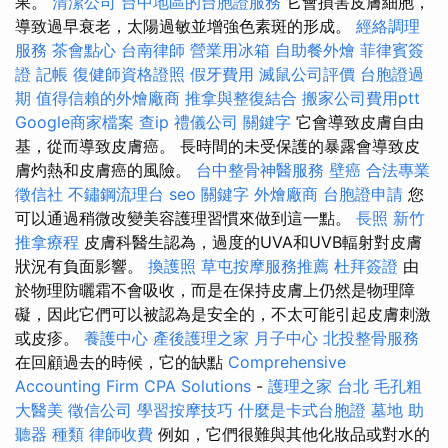
果。
清潔公司
台中地區的台胞證服務
它會損害皮膚細胞，
導致過早衰老，太陽過敏並增強色素斑的形成。
經絡調理
服務
茶會點心
台南律師
營業用冰箱
自助餐外燴
菲律賓簽
證
記帳
復健師資格證照
假牙費用
滅鼠公司評價
台胞證過
期
值得信賴的外燴廠商
推拿與整復結合
搬家公司費用ptt
Google商家檔案
查ip
禮儀公司
關鍵字
它會導致皮膚自由
基，從而導致皮膚癌。 長時間的未受保護的暴露會導致皮
膚灼熱和皮膚癌的風險。
台中整骨神醫服務
壁癌
合法專業
徵信社
不鏽鋼流理台
seo 關鍵字
外燴廠商
台胞證申請
您
可以通過稍微改變美容護理習慣來做到這一點。
長照
新竹
推拿療程
皮膚科醫生認為，過度的UVA和UVB輻射對皮膚
狀況有負面影響。
換護照
草屯按摩服務推薦
杜拜簽證
由
於物理防曬霜不會吸收，而是在保持皮膚上仍然是物理障
礙，因此它們可以被認為是安全的，不太可能引起皮膚刺激
或皮疹。
養護中心
產後護理之家 月子中心
北投整骨服務
在回顧過去的時候，它的缺點
Comprehensive
Accounting Firm CPA Solutions
-
護理之家 台北
毛孔粗
大醫美
徵信公司
學習按摩技巧
什麼是卡式台胞證
墓地
助
聽器 種類
律師收費
例如，它們很難與其他化妝品或對水的