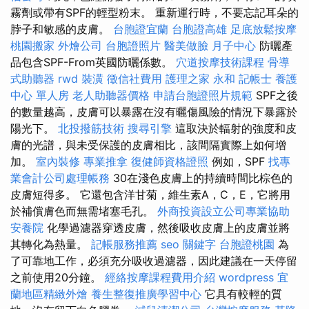
霧劑或帶有SPF的輕型粉末。 重新運行時，不要忘記耳朵的
脖子和敏感的皮膚。
台胞證宜蘭
台胞證高雄
足底放鬆按摩
桃園搬家
外燴公司
台胞證照片
醫美做臉
月子中心
防曬產
品包含SPF-From英國防曬係數。
穴道按摩技術課程
骨導
式助聽器
rwd
裝潢
徵信社費用
護理之家 永和
記帳士
養護
中心 單人房
老人助聽器價格
申請台胞證照片規範
SPF之後
的數量越高，皮膚可以暴露在沒有曬傷風險的情況下暴露於
陽光下。
北投撥筋技術
搜尋引擎
這取決於輻射的強度和皮
膚的光譜，與未受保護的皮膚相比，該間隔實際上如何增
加。
室內裝修
專業推拿
復健師資格證照
例如，SPF
找專
業會計公司處理帳務
30在淺色皮膚上的持續時間比棕色的
皮膚短得多。 它還包含洋甘菊，維生素A，C，E，它將用
於補償膚色而無需堵塞毛孔。
外商投資設立公司專業協助
安養院
化學過濾器穿透皮膚，然後吸收皮膚上的皮膚並將
其轉化為熱量。
記帳服務推薦
seo 關鍵字
台胞證桃園
為
了可靠地工作，必須充分吸收過濾器，因此建議在一天停留
之前使用20分鐘。
經絡按摩課程費用介紹
wordpress
宜
蘭地區精緻外燴
養生整復推廣學習中心
它具有較輕的質