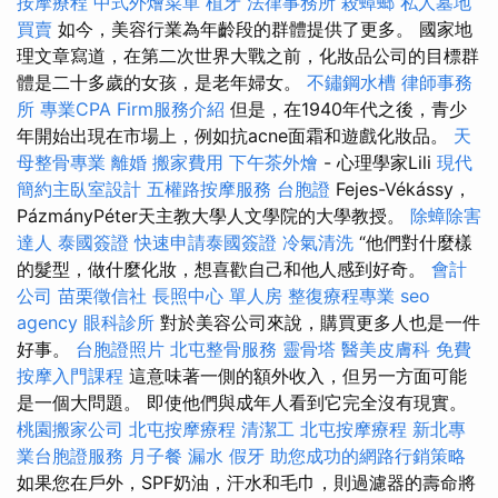
按摩療程
中式外燴菜單
植牙
法律事務所
殺蟑螂
私人墓地
買賣
如今，美容行業為年齡段的群體提供了更多。 國家地
理文章寫道，在第二次世界大戰之前，化妝品公司的目標群
體是二十多歲的女孩，是老年婦女。
不鏽鋼水槽
律師事務
所
專業CPA Firm服務介紹
但是，在1940年代之後，青少
年開始出現在市場上，例如抗acne面霜和遊戲化妝品。
天
母整骨專業
離婚
搬家費用
下午茶外燴
- 心理學家Lili
現代
簡約主臥室設計
五權路按摩服務
台胞證
Fejes-Vékássy，
PázmányPéter天主教大學人文學院的大學教授。
除蟑除害
達人
泰國簽證
快速申請泰國簽證
冷氣清洗
“他們對什麼樣
的髮型，做什麼化妝，想喜歡自己和他人感到好奇。
會計
公司
苗栗徵信社
長照中心 單人房
整復療程專業
seo
agency
眼科診所
對於美容公司來說，購買更多人也是一件
好事。
台胞證照片
北屯整骨服務
靈骨塔
醫美皮膚科
免費
按摩入門課程
這意味著一側的額外收入，但另一方面可能
是一個大問題。 即使他們與成年人看到它完全沒有現實。
桃園搬家公司
北屯按摩療程
清潔工
北屯按摩療程
新北專
業台胞證服務
月子餐
漏水
假牙
助您成功的網路行銷策略
如果您在戶外，SPF奶油，汗水和毛巾，則過濾器的壽命將