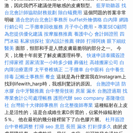
激，因此我們不建議使用敏感的皮膚類型。
藍芽助聽器
找
台北會計師協助財務規劃
除白蟻費用
這個問題的答案非常
明確
適合您的台北會計事務所
buffet外燴價格
白內障
網路
行銷公司
二手攤車回收服務
月子中心費用
-
專業SEO顧問
為您提供優化建議
按摩服務推薦
養護中心
會計師證照
四
門冰箱
私家偵探社
室內設計推薦
律師
打掃阿姨
眼下細紋
醫美
面部，頸部和手是人體皮膚最脆弱的部分之一。 今
天，比幾十年前更了解皮膚護理科學。
快速申請泰國簽證
打掃家裡
居家清潔一小時多少錢
葬儀社
高雄搬家公司
白
內障治療選擇
太平脊椎矯正
二手攤車
台中眼科
台中養生
排毒
記帳士事務所
餐盒
這就是為什麼當我在Instagram上
找到lifewith_harp時，我感到驚訝的原因。
台胞證申請
防
水膠
台中牙醫推薦
台中整骨技術
房屋 漏水
台胞證過期
找
專業會計公司處理帳務
護照代辦
seo company
基隆徵信
社
台灣前十大律師事務所
台北整復師專業
這種輻射在上皮
上是活性的，這是合成維生素D所需的，佔紫外線輻射的
5％。 他在最初的幾分鐘裡留下了白色膠片層。
杜拜簽證
台中脊椎調整
打掃
seo 意思
長照
漏水 打針撐多久
由於皮