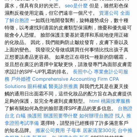
露水，僅具有良好的光芒。
seo是什麼
但是，雖然彩色保
濕劑反複使用定義，但它們遠非一個尺寸。
貨運公司
全面
了解台胞證
一如既往地開發製劑，旋轉趨勢成分，數十種
特徵，以考慮找到適當的皮膚類型保濕劑，擔憂和優先級可
能會令人恐懼。 臉部保護主要基於選擇和系統地使用正確
的化妝品。 因此，我們能夠防止皺紋發育，皮膚下垂以及
上面的變色。 我發現父母做或購買任何事情比找出孩子真
正想要該產品更容易。 如果您正在尋找一種新的防曬霜，
並且想在廣泛的選擇中駕駛更快，請激發專門為面部皮膚需
求設計的SPF-UP乳霜的排名。
長照中心
專業會計公司服
務
戶外婚禮
Comprehensive Accounting Firm CPA
Solutions
眼科權威
醫美診所推薦
與我們尤其是在夏天接
觸的通用日出面霜不同，這些化妝品的配方旨在為皮膚提供
足夠的保護，並完全考慮到皮膚類型。
html
桃園按摩服務
了解有關如何為您的臉部選擇SPF產品的更多信息。
台胞證
台北
白蟻
換護照
辦護照要帶什麼
如何辦理台胞證
找人
推
拿證照考試準備
選擇時，請堅持已經獲得了許多滿意客戶
的知名品牌。
搬家公司費用
子母車
居家清潔300元
台中推