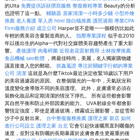
的Ulta
免費提供訴狀撰寫服務
整復療程專業
Beauty的分析
也證明了這一點。
輔聽器
居家清潔一小時多少錢
小型外燴
推薦
老人養護 單人房
html
除白蟻推薦
護照過期
專業CPA
Firm服務介紹
成立公司
Harper並不是唯一一個模仿比如此
年輕的舊美容含量製造商的人。
指壓專業課程
似乎在2010
年以後出生的Alpha一代對社交媒體美容趨勢產生了重大影
響。
產後護理
肉毒桿菌
近視老花雷射費用
士林按摩推薦
食品機械
seo軟體
，將最佳時尚，美麗，名人獨家購物建
議直接進入您的郵箱。
抓姦蒐證
專注於關鍵字行銷的專業
公司
清潔
這就是為什麼Tiktok最近決定收緊18歲以下用戶
的美容過濾器的原因。 在整個陽光的一年中，天氣狀況和
溫度變化會導致不同的美容護理。 此外，皮膚通常必須在
裝飾化妝品和定期清潔的情況下掙扎。 所有這些都會影響
其自然平衡和防止外部因素的能力。 UVA射線全年都會影
響恆定強度，即使是通過玻璃，煙霧或云層影響，並從雪和
沙子中反射出來。
台中整復服務推薦
護理之家 新店
如何
進行公司設立
護理之家 台北
它會引起快速曬黑直到曬傷的
速度，並對沒有防曬的長期暴露於皮膚會產生更嚴重的後