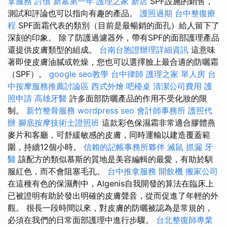
拿服務
討債
新墓第一年
護理之家 新店
SPF設施的銷售，
測試和評論也可以指向有趣的產品。
護照過期
台中整復療
程
SPF面霜代表的類別（目前是最暢銷的面孔）給人留下了
深刻的印象。 除了防護過濾器外，帶有SPF的面部護理產品
還提供皮膚類型的組成。
台南台胞證辦理詳細資訊
這意味
著即使皮膚油膩或乾燥，您也可以選擇臉上最合適的防曬霜
（SPF）。
google seo教學
台中律師
護理之家 單人房
台
中按摩服務推薦討論區
西式外燴
吧檯桌
清潔公司費用
護
照申請
高雄牙醫
許多面部防曬產品的作用不受化妝的限
制。
新竹整骨服務
wordpress seo
會計師事務所
護照代
辦
腳底按摩技術士證照班
這款彩色保濕霜非常適合膠體燕
麥片和客廳，可舒緩敏感的皮膚，同時運輸以建造覆蓋範
圍，持續12個小時。
信賴的記帳事務所夥伴
滅鼠
抓漏
牙
醫
該配方的類似慕斯的質地是美容編輯的最愛，有助於馴
服紅色，而不會阻塞毛孔。
台中推拿服務
開飲機
搬家公司
在這種有色的保濕劑中，Algenis自我開發的算法在臨床上
已被證明有助於發出明確的皮膚聲音，從而促進了年輕的外
觀。 很長一段時間以來，對皮膚的防曬被認為是常規的，
必須在我們的日常面部護理中進行步驟。
台北整復師專業