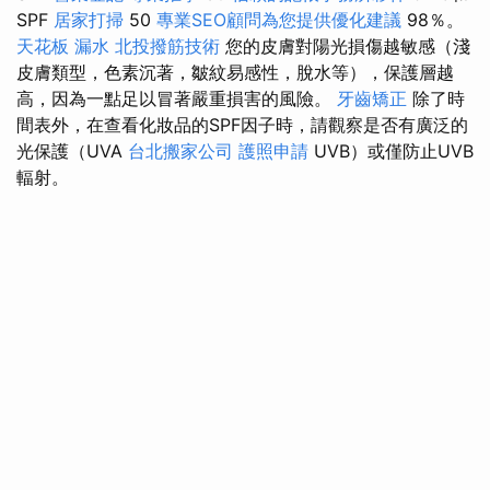
SPF
居家打掃
50
專業SEO顧問為您提供優化建議
98％。
天花板 漏水
北投撥筋技術
您的皮膚對陽光損傷越敏感（淺
皮膚類型，色素沉著，皺紋易感性，脫水等），保護層越
高，因為一點足以冒著嚴重損害的風險。
牙齒矯正
除了時
間表外，在查看化妝品的SPF因子時，請觀察是否有廣泛的
光保護（UVA
台北搬家公司
護照申請
UVB）或僅防止UVB
輻射。