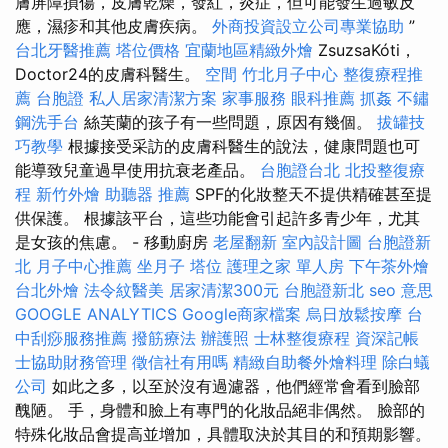
膚屏障損傷，皮膚乾燥，發紅，炎症，但可能發生過敏反
應，濕疹和其他皮膚疾病。
外商投資設立公司專業協助
”
台北牙醫推薦
塔位價格
宜蘭地區精緻外燴
ZsuzsaKóti，
Doctor24的皮膚科醫生。
空間
竹北月子中心
整復療程推
薦
台胞證
私人居家清潔方案
家事服務
眼科推薦
抓姦
不鏽
鋼洗手台
絲芙蘭的孩子有一些問題，原因有幾個。
拔罐技
巧教學
根據接受采訪的皮膚科醫生的說法，健康問題也可
能導致兒童過早使用抗衰老產品。
台胞證台北
北投整復療
程
新竹外燴
助聽器 推薦
SPF的化妝整天不提供精確甚至提
供保護。 根據該平台，這些功能會引起許多青少年，尤其
是女孩的焦慮。 - 移動廚房
老屋翻新
室內設計圖
台胞證新
北
月子中心推薦
坐月子
塔位
護理之家 單人房
下午茶外燴
台北外燴
法令紋醫美
居家清潔300元
台胞證新北
seo 意思
GOOGLE ANALYTICS
Google商家檔案
烏日放鬆按摩
台
中刮痧服務推薦
撥筋療法
辦護照
士林整復療程
資深記帳
士協助財務管理
徵信社有用嗎
精緻自助餐外燴料理
除白蟻
公司
如此之多，以至於沒有過濾器，他們經常會看到臉部
醜陋。 手，身體和臉上有專門的化妝品絕非偶然。 臉部的
特殊化妝品會提高並增加，具體取決於其目的和預期影響。