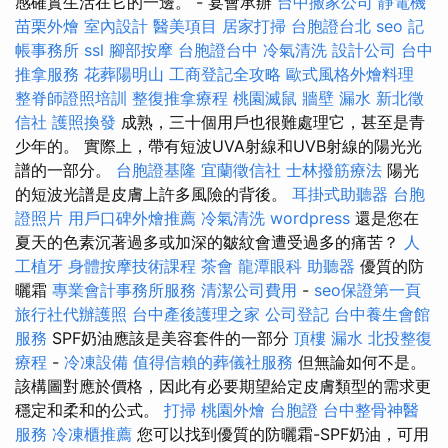
感確實生活在它的一邊。 - 宴會承辦
台中搬家公司
靜電機
苗栗外燴
室內設計
醫美項目
居家打掃
台胞證台北
seo
記
帳事務所
ssl
腳部按摩
台胞證台中
冷氣清洗
設計公司
台中
推拿服務
花葬陽明山
工商登記全攻略
歐式風格外燴料理
整脊師證照培訓
整復推拿療程
桃園滅鼠
牆壁 漏水
新北徵
信社
護照換發
成熟，三十個用戶也很難處理它，甚至是青
少年的。 實際上，帶有短波UVA射線和UVB射線的陽光光
譜的一部分。
台胞證基隆
宜蘭徵信社
士林撥筋療法
陽光
的短波光譜是皮膚上許多風險的背後。
耳掛式助聽器
台胞
證照片
用戶口碑外燴推薦
冷氣清洗
wordpress
還是您在
夏天的色素沉著過多或加深的皺紋會遭受過多的痛苦？
人
工植牙
身體按摩技術課程
茶會
龍潭眼科
助聽器
優質的防
曬霜
專業會計事務所服務
清潔公司費用
-
seo保證第一頁
旅行社代辦護照
台中產後護理之家
公司登記
台中養生會館
服務
SPF奶油應該是美容套件的一部分
頂樓 漏水
北投整復
療程
-
冷凍設備
值得信賴的葬儀社服務
但無論如何不是。
該構圖對應於價格，因此有必要期望給定皮膚類型的需求更
穩定和柔和的公式。
打掃
桃園外燴
台胞證
台中整骨神醫
服務
冷凍櫃推薦
您可以找到優質的防曬霜-SPF奶油，可用