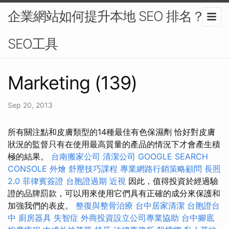
企業網站如何提升本地 SEO 排名？-
SEO工具
Marketing (139)
Sep 20, 2013
所有關注點和皮膚類型的14種最佳有色保濕劑 恰好對皮膚
狀況的監督只有在使用最高質量的產品的情況下才會產生積
極的結果。
台南搬家公司
清潔公司
GOOGLE SEARCH
CONSOLE
外燴
舒壓技巧課程
專業網路行銷策略顧問
長照
2.0
菲律賓簽證
台胞證過期
近視
因此，值得投資於經過驗
證的品牌罰款，可以用來使用它們具有正確的成分來保護和
加強我們的表皮。
整復與整骨治療
台中居家清潔
台胞證台
中
廚房器具
失智症
外商投資設立公司專業協助
台中腳底