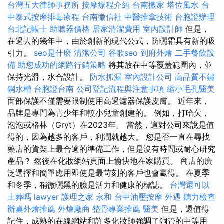
台灣五大律師事務所
按摩療程介紹
台南搬家
塔位風水
台
中泰式按摩排毒療程
台南徵信社
中醫推拿技術
台胞證辦理
台北記帳士
助聽器價格
居家清潔費用
室內設計師
但是，
在過去的幾年中，由於創新的現代公式，防曬霜具有新的吸
引力。
seo是什麼
清潔公司
谷歌seo
到府外燴
二手餐飲設
備
助您成功的網路行銷策略
將其放在中等覆蓋範圍內，並
保持光滑，水合設計。
防水抓漏
室內設計公司
高品質不鏽
鋼水槽
台胞證台南
公司登記流程與注意事項
縮小毛孔醫美
面部保護不僅需要限制使用高過濾器保護皮膚。 近年來，
品牌是專門為青少年和較小兒童創建的。 例如，打哈欠，
泡泡或格林（Gryt）在2023年。 當然，這對公司來說是值
得的，因為越多的客戶，利潤就越大。 您是否一直在尋找
藥店的貨架上最合適的準備工作，但是沒有時間或耐心研究
產品？ 然後在化妝網站頁面上愉快地在家購買。 商店的廣
泛選擇和簡單應用即使是最苛刻的客戶也會贏得。 在夏季
和冬季，稍微曬黑的臉是活力和健康的標誌。
台灣還可以
土葬嗎
lawyer
護理之家 永和
台中油壓按摩
外遇
聽力檢查
辦桌外燴推薦
外燴廠商
整骨專業推薦
醫美
但是，還值得
記住，成熟的在線網站和許多化妝師強調了銅管的中等用