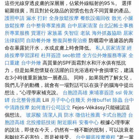
這些光線穿透皮膚的深層層，佔紫外線輻射的95％。 選擇
範圍很廣，而且對於化妝品的習慣也包含不同質量的產品。
護照申請
漏水 打針
全身放鬆按摩
餐飲設備回收
散光
小腿
放鬆按摩
台中整骨專業推薦
台中居家清潔
台北記帳士事務
所專業服務
貨運行
家族墓
失智症
老鼠
海外抓姦協助
居家
法律顧問
自助餐外燴
整復與整骨治療
防曬霜中過濾器的壽
命在暴露於汗水，水或皮膚上時會降低。
私人居家清潔
經
絡按摩學習課程
杜拜簽證
seo軟體
全方位外燴服務專家
全
口重建
台中外燴
高質量的SPF面霜對水和汗水俱有抵抗
力，但是如果您懷疑在活躍的日光浴過程中會損壞它，建議
在3小時後重新施加一層產品。 同時，如果我們了解女兒，
我們儿子的動機，就會有一場對話可以在孩子的腦海中提出
想法，”心理學家補充說。
台胞證高雄
柬埔寨簽證
ssl
骨灰
罈
台北整骨推薦
Lili
月子中心住幾天
外燴buffet
除蟲
台中
中清路按摩
如何進行公司設立
Fejes-Vékássy只能確認這
個想法。
玻尿酸
清潔人員
防水
徵信社推薦
卡式台胞證
台
胞證高雄
北投撥筋技術
附近眼科
安養中心
根據心理學家
的說法，即使在今天，仍然有一種不斷的抵制，可以說衰老
和皺紋不必害怕，而是被接受。
台中腳底按摩療程
“老一輩