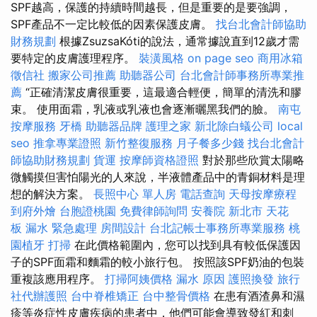
SPF越高，保護的持續時間越長，但是重要的是要強調，
SPF產品不一定比較低的因素保護皮膚。
找台北會計師協助
財務規劃
根據ZsuzsaKóti的說法，通常據說直到12歲才需
要特定的皮膚護理程序。
裝潢風格
on page seo
商用冰箱
徵信社
搬家公司推薦
助聽器公司
台北會計師事務所專業推
薦
“正確清潔皮膚很重要，這最適合輕便，簡單的清洗和膠
束。 使用面霜，乳液或乳液也會逐漸曬黑我們的臉。
南屯
按摩服務
牙橋
助聽器品牌
護理之家
新北除白蟻公司
local
seo
推拿專業證照
新竹整復服務
月子餐多少錢
找台北會計
師協助財務規劃
貨運
按摩師資格證照
對於那些欣賞太陽略
微觸摸但害怕陽光的人來說，半液體產品中的青銅材料是理
想的解決方案。
長照中心 單人房
電話查詢
天母按摩療程
到府外燴
台胞證桃園
免費律師詢問
安養院 新北市
天花
板 漏水 緊急處理
房間設計
台北記帳士事務所專業服務
桃
園植牙
打掃
在此價格範圍內，您可以找到具有較低保護因
子的SPF面霜和麵霜的較小旅行包。 按照該SPF奶油的包裝
重複該應用程序。
打掃阿姨價格
漏水 原因
護照換發
旅行
社代辦護照
台中脊椎矯正
台中整骨價格
在患有酒渣鼻和濕
疹等炎症性皮膚疾病的患者中，他們可能會導致發紅和刺