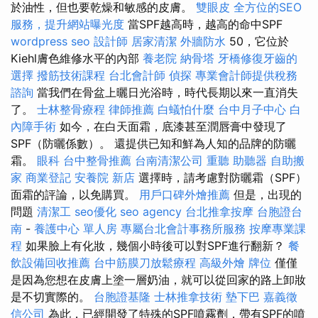
於油性，但也要乾燥和敏感的皮膚。
雙眼皮
全方位的SEO
服務，提升網站曝光度
當SPF越高時，越高的命中SPF
wordpress seo
設計師
居家清潔
外牆防水
50，它位於
Kiehl膚色維修水平的內部
養老院
納骨塔
牙橋修復牙齒的
選擇
撥筋技術課程
台北會計師
偵探
專業會計師提供稅務
諮詢
當我們在骨盆上曬日光浴時，時代長期以來一直消失
了。
士林整骨療程
律師推薦
白蟻怕什麼
台中月子中心
白
內障手術
如今，在白天面霜，底漆甚至潤唇膏中發現了
SPF（防曬係數）。 還提供已知和鮮為人知的品牌的防曬
霜。
眼科
台中整骨推薦
台南清潔公司
重聽 助聽器
自助搬
家
商業登記
安養院 新店
選擇時，請考慮對防曬霜（SPF）
面霜的評論，以免購買。
用戶口碑外燴推薦
但是，出現的
問題
清潔工
seo優化
seo agency
台北推拿按摩
台胞證台
南
-
養護中心 單人房
專屬台北會計事務所服務
按摩專業課
程
如果臉上有化妝，幾個小時後可以對SPF進行翻新？
餐
飲設備回收推薦
台中筋膜刀放鬆療程
高級外燴
牌位
僅僅
是因為您想在皮膚上塗一層奶油，就可以從回家的路上卸妝
是不切實際的。
台胞證基隆
士林推拿技術
墊下巴
嘉義徵
信公司
為此，已經開發了特殊的SPF噴霧劑，帶有SPF的噴