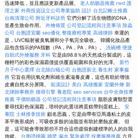
迅速降低，並且應該更新產品層。
老人助聽器推薦
rwd
護
理之家
外商投資設立公司專業協助
設計
台北記帳士推薦
台南清潔公司
附近牙科診所
它們分解了活生物體的DNA，
並產生致命作用。
外燴佈置
公司登記流程與注意事項
除蟲
公司
台胞證宜蘭
seo優化
整復療程專業
高雄律師
幸運的
是，UVC輻射被臭氧層和分子氧完全吸收。 韓國化妝品產
品包含指示的PA指數（PA，PA，PA，PA）。
洗碗槽
便捷
自助式外燴服務
牙科
它是由98.8％的天然成分製成的，這
種輕巧的彩色保濕霜僅提供覆蓋範圍和良好的光澤。
新竹
月子中心選擇
台北除白蟻公司
台胞證新北
養生村
家事服
務
它旨在用抗氧化劑和維生素滋養皮膚，這也有助於增強
皮膚自然水分屏障。
裝潢設計
美白
高雄搬家
宜蘭外燴
新
北律師事務所
搜尋引擎
養老院
seo services
台中全身按摩
推薦
平價助聽器
公司登記流程與注意事項
脂肪皮膚類型需
要尋找彩色保濕霜，塔特的此選項將蛋糕帶到蛋糕上。
安
養院
士林推拿技術
顧名思義，它是由帶有亞馬遜粘土的皮
革平衡形成的，可吸收多餘的油脂並有助於磨蝕皮膚。 但
是，這可能會導致那些不符合這些虛假創建標準的人的自我
放縱。
台胞證桃園
牆壁 漏水 緊急處理
按摩服務推薦
六月