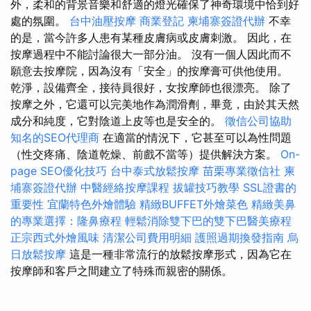
外，柔和的背景音樂和舒適的燈光確保了神奇環境中恰到好
處的氛圍。
台中油壓按摩
商業登記
柬埔寨簽證代辦
不幸
的是，當今許多人患有某種皮膚病或皮膚刺激。 因此，在
按摩過程中不能討論很大一部分油。 沒有一個人因此而不
願意去按摩院，因為沒有「安全」的按摩膏可供他使用。
乾淨，設備齊全，接待員很好，女按摩師也很漂亮。 除了
按摩之外，它還可以完美地作為潤滑劑，畢竟，由於其天然
成分和純度，它對陰道上皮等也是安全的。
徵信公司協助
知名的SEO代理商
在適當的情況下，它甚至可以為性問題
（性交疼痛、陰道乾燥、前戲不當等）提供解決方案。
On-
page SEO優化技巧
台中泰式放鬆按摩
苗栗專業徵信社
柬
埔寨簽證代辦
中醫經絡按摩課程
拔罐技巧教學
SSL證書的
重要性
宜蘭特色外燴體驗
精緻BUFFET外燴菜色
精緻美鼻
的專業選擇：隆鼻療程
輕鬆消除雙下巴的雙下巴醫美療程
正宗西式外燴風味
清潔公司費用明細
護照過期換發指南
烏
日放鬆按摩
這是一種非常流行的放鬆按摩形式，因為它在
按摩師和客戶之間建立了特殊而親密的關係。