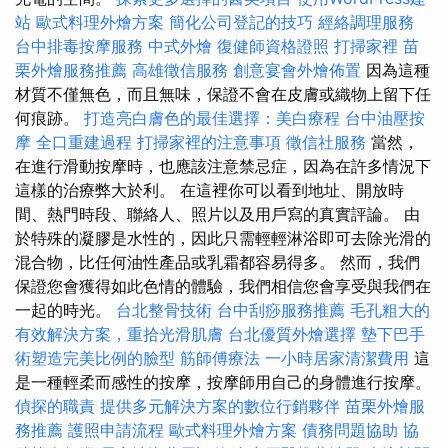
站
歐式料理外燴方案
簡化公司登記的技巧
經絡調理服務
台中排毒按摩服務
中式外燴
復健師資格證照
打掃家裡
苗
栗外燴服務推薦
高雄徵信服務
創意宴會外燴佈置
因為這種
材質不僅無色，而且無味，保證不會在皮膚或織物上留下任
何痕跡。
打造亮白膚色的最佳選擇：美白療程
台中油壓按
摩
全口重建過程
打掃家裡的注意事項
徵信社服務
當然，
在進行滑動按摩時，也應該注意禁忌症，因為在許多情況下
這樣的治療弊大於利。 在這裡你可以看到地址、開放時
間、熱門時段、聯絡人、照片以及用戶寫的真實評論。 由
於特殊的凝膠是水性的，因此只需輕輕淋浴即可去除光滑的
混合物，比任何油性產品或乳霜都容易得多。 然而，我們
保證您會獲得如此色情的體驗，我們相信您會享受與我們在
一起的時光。
台北整骨技術
台中刮痧服務推薦
毛孔粗大的
有效解決方案，重拾光滑肌膚
台北優質外燴選擇
墊下巴手
術塑造完美比例的臉型
筋師傅療法
一小時居家清潔費用
這
是一種輕柔而感性的按摩，按摩師用自己的身體進行按摩。
偵探的職責
提供多元解決方案的數位行銷夥伴
苗栗外燴服
務推薦
護照申請流程
歐式料理外燴方案
債務問題協助
協