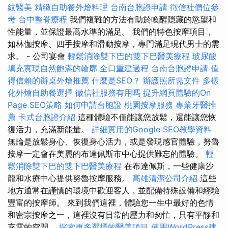
紋醫美
精緻自助餐外燴料理
台南台胞證申請
徵信社價位參
考
台中整脊療程
我們複雜的方法有助於喚醒隱藏的慾望和
性能量，並保證最高水準的滿足。 我們的特色按摩項目，
如林伽按摩、四手按摩和滑動按摩，專門滿足現代男士的需
求。 - 公司宴會
輕鬆消除雙下巴的雙下巴醫美療程
玻尿酸
填充實現自然飽滿的輪廓
全口重建過程
台南台胞證申請
值
得信賴的辦桌外燴推薦
什麼是SEO？
辦護照所需文件
多樣
化外燴自助餐選擇
徵信社服務有用嗎
提升網頁體驗的On
Page SEO策略
如何申請台胞證
桃園按摩服務
專業牙醫推
薦
卡式台胞證介紹
這種體驗不僅能讓您放鬆，還能讓您恢
復活力，充滿新能量。
詳細實用的Google SEO教學資料
無論是放鬆身心、恢復身心活力，或是發現感官體驗，努魯
按摩一定會在美麗的布達佩斯市中心提供難忘的體驗。
輕
鬆消除雙下巴的雙下巴醫美療程
在布達佩斯，一些健康沙
龍和水療中心提供努魯按摩服務。
高雄清潔公司介紹
這些
地方通常在謹慎的環境中歡迎客人，並配備特殊設備和經驗
豐富的按摩師。 來到我們這裡，體驗您一生中最好的色情
和密宗按摩之一，這裡沒有日常的壓力和匆忙，只有平靜和
充電的空間。
探索更多選擇的醫美項目
使用WordPress建