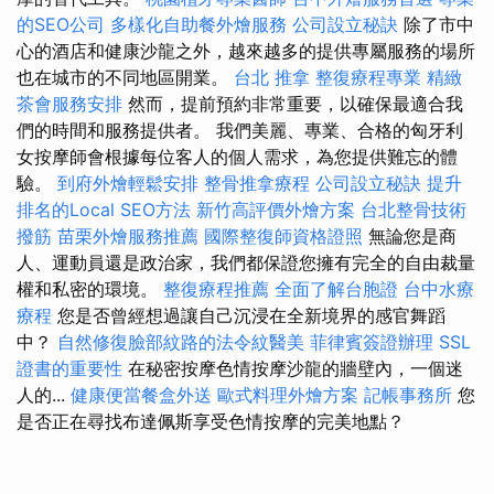
的SEO公司
多樣化自助餐外燴服務
公司設立秘訣
除了市中
心的酒店和健康沙龍之外，越來越多的提供專屬服務的場所
也在城市的不同地區開業。
台北 推拿
整復療程專業
精緻
茶會服務安排
然而，提前預約非常重要，以確保最適合我
們的時間和服務提供者。 我們美麗、專業、合格的匈牙利
女按摩師會根據每位客人的個人需求，為您提供難忘的體
驗。
到府外燴輕鬆安排
整骨推拿療程
公司設立秘訣
提升
排名的Local SEO方法
新竹高評價外燴方案
台北整骨技術
撥筋
苗栗外燴服務推薦
國際整復師資格證照
無論您是商
人、運動員還是政治家，我們都保證您擁有完全的自由裁量
權和私密的環境。
整復療程推薦
全面了解台胞證
台中水療
療程
您是否曾經想過讓自己沉浸在全新境界的感官舞蹈
中？
自然修復臉部紋路的法令紋醫美
菲律賓簽證辦理
SSL
證書的重要性
在秘密按摩色情按摩沙龍的牆壁內，一個迷
人的...
健康便當餐盒外送
歐式料理外燴方案
記帳事務所
您
是否正在尋找布達佩斯享受色情按摩的完美地點？