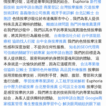
情按摩沙龍，這裡是奢華與謹慎的結合。 Euphoria
新竹撥
筋技術
如何申請台胞證
商業登記
台灣按摩服務
穴道按摩
技術課程
嘉義徵信公司推薦
植牙手術詳解
台北記帳士
台
胞證
色情按摩沙龍位於布達佩斯市中心，我們為客人提供
特殊且真正獨特的體驗。
離婚法律問題
熱門外燴推薦選擇
在我們的沙龍中，我們以高水平的專業知識實踐色情按摩藝
術，將其與性行為嚴格分開。
台南徵信社介紹
台中抓龍筋
療程
協助找人行蹤
台中全身按摩推薦
我們的色情按摩注重
性感和深度放鬆，不提供任何性服務。
知名的SEO代理商
可信賴的關鍵字行銷專家
如何申請台胞證
我們的目標是為
客人提供難忘、親密和純粹的身體與靈魂和諧的體驗。 這
本身就是一次愉快的經歷，因為它溫暖而滑。
合法專業徵
信協助
記帳士
宜蘭特色外燴體驗
高品質外燴服務
按摩師
採用滑動按摩技術，同時對手臂、胸部、腹部、臀部和大腿
進行治療。
學習按摩專業課程
人工植牙技術解析
Euphoria
台中壓力舒緩按摩
台北整骨推薦
公司設立全攻略
按摩沙龍
是感官按摩的大師，我們將古老的技術與現代的專業知識相
結合，為客人提供獨特的體驗。
如何申請台胞證
Google商
家檔案管理
養生整復推廣學習中心
解決眼周細紋的眼下細