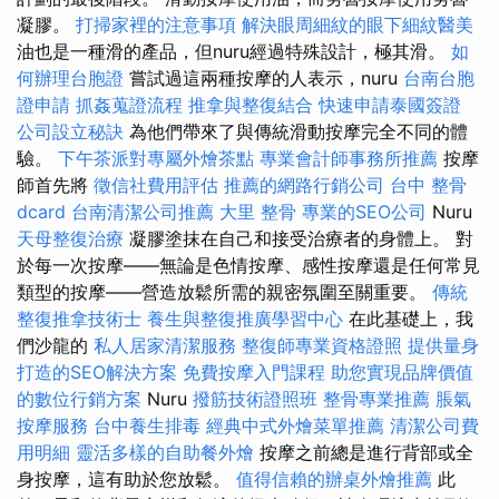
凝膠。
打掃家裡的注意事項
解決眼周細紋的眼下細紋醫美
油也是一種滑的產品，但nuru經過特殊設計，極其滑。
如
何辦理台胞證
嘗試過這兩種按摩的人表示，nuru
台南台胞
證申請
抓姦蒐證流程
推拿與整復結合
快速申請泰國簽證
公司設立秘訣
為他們帶來了與傳統滑動按摩完全不同的體
驗。
下午茶派對專屬外燴茶點
專業會計師事務所推薦
按摩
師首先將
徵信社費用評估
推薦的網路行銷公司
台中 整骨
dcard
台南清潔公司推薦
大里 整骨
專業的SEO公司
Nuru
天母整復治療
凝膠塗抹在自己和接受治療者的身體上。 對
於每一次按摩——無論是色情按摩、感性按摩還是任何常見
類型的按摩——營造放鬆所需的親密氛圍至關重要。
傳統
整復推拿技術士
養生與整復推廣學習中心
在此基礎上，我
們沙龍的
私人居家清潔服務
整復師專業資格證照
提供量身
打造的SEO解決方案
免費按摩入門課程
助您實現品牌價值
的數位行銷方案
Nuru
撥筋技術證照班
整骨專業推薦
脹氣
按摩服務
台中養生排毒
經典中式外燴菜單推薦
清潔公司費
用明細
靈活多樣的自助餐外燴
按摩之前總是進行背部或全
身按摩，這有助於您放鬆。
值得信賴的辦桌外燴推薦
此