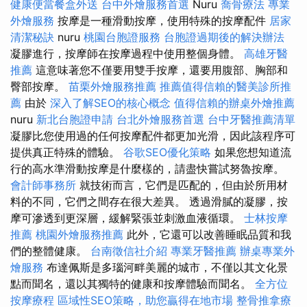
健康便當餐盒外送
台中外燴服務首選
Nuru
喬骨療法
專業
外燴服務
按摩是一種滑動按摩，使用特殊的按摩配件
居家
清潔秘訣
nuru
桃園台胞證服務
台胞證過期後的解決辦法
凝膠進行，按摩師在按摩過程中使用整個身體。
高雄牙醫
推薦
這意味著您不僅要用雙手按摩，還要用腹部、胸部和
臀部按摩。
苗栗外燴服務推薦
推薦值得信賴的醫美診所推
薦
由於
深入了解SEO的核心概念
值得信賴的辦桌外燴推薦
nuru
新北台胞證申請
台北外燴服務首選
台中牙醫推薦清單
凝膠比您使用過的任何按摩配件都更加光滑，因此該程序可
提供真正特殊的體驗。
谷歌SEO優化策略
如果您想知道流
行的高水準滑動按摩是什麼樣的，請盡快嘗試努魯按摩。
會計師事務所
就技術而言，它們是匹配的，但由於所用材
料的不同，它們之間存在很大差異。 透過滑膩的凝膠，按
摩可滲透到更深層，緩解緊張並刺激血液循環。
士林按摩
推薦
桃園外燴服務推薦
此外，它還可以改善睡眠品質和我
們的整體健康。
台南徵信社介紹
專業牙醫推薦
辦桌專業外
燴服務
布達佩斯是多瑙河畔美麗的城市，不僅以其文化景
點而聞名，還以其獨特的健康和按摩體驗而聞名。
全方位
按摩療程
區域性SEO策略，助您贏得在地市場
整骨推拿療