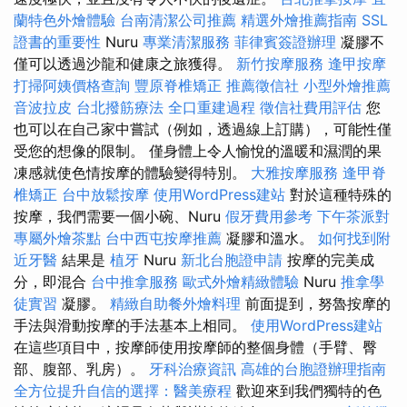
蘭特色外燴體驗
台南清潔公司推薦
精選外燴推薦指南
SSL
證書的重要性
Nuru
專業清潔服務
菲律賓簽證辦理
凝膠不
僅可以透過沙龍和健康之旅獲得。
新竹按摩服務
逢甲按摩
打掃阿姨價格查詢
豐原脊椎矯正
推薦徵信社
小型外燴推薦
音波拉皮
台北撥筋療法
全口重建過程
徵信社費用評估
您
也可以在自己家中嘗試（例如，透過線上訂購），可能性僅
受您的想像的限制。 僅身體上令人愉悅的溫暖和濕潤的果
凍感就使色情按摩的體驗變得特別。
大雅按摩服務
逢甲脊
椎矯正
台中放鬆按摩
使用WordPress建站
對於這種特殊的
按摩，我們需要一個小碗、Nuru
假牙費用參考
下午茶派對
專屬外燴茶點
台中西屯按摩推薦
凝膠和溫水。
如何找到附
近牙醫
結果是
植牙
Nuru
新北台胞證申請
按摩的完美成
分，即混合
台中推拿服務
歐式外燴精緻體驗
Nuru
推拿學
徒實習
凝膠。
精緻自助餐外燴料理
前面提到，努魯按摩的
手法與滑動按摩的手法基本上相同。
使用WordPress建站
在這些項目中，按摩師使用按摩師的整個身體（手臂、臀
部、腹部、乳房）。
牙科治療資訊
高雄的台胞證辦理指南
全方位提升自信的選擇：醫美療程
歡迎來到我們獨特的色