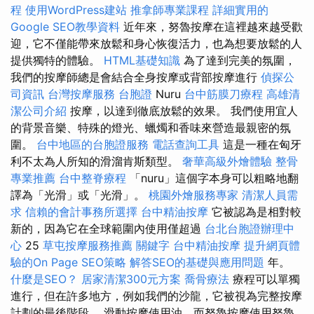
程
使用WordPress建站
推拿師專業課程
詳細實用的
Google SEO教學資料
近年來，努魯按摩在這裡越來越受歡
迎，它不僅能帶來放鬆和身心恢復活力，也為想要放鬆的人
提供獨特的體驗。
HTML基礎知識
為了達到完美的氛圍，
我們的按摩師總是會結合全身按摩或背部按摩進行
偵探公
司資訊
台灣按摩服務
台胞證
Nuru
台中筋膜刀療程
高雄清
潔公司介紹
按摩，以達到徹底放鬆的效果。 我們使用宜人
的背景音樂、特殊的燈光、蠟燭和香味來營造最親密的氛
圍。
台中地區的台胞證服務
電話查詢工具
這是一種在匈牙
利不太為人所知的滑溜肯斯類型。
奢華高級外燴體驗
整骨
專業推薦
台中整脊療程
「nuru」這個字本身可以粗略地翻
譯為「光滑」或「光滑」。
桃園外燴服務專家
清潔人員需
求
信賴的會計事務所選擇
台中精油按摩
它被認為是相對較
新的，因為它在全球範圍內使用僅超過
台北台胞證辦理中
心
25
草屯按摩服務推薦
關鍵字
台中精油按摩
提升網頁體
驗的On Page SEO策略
解答SEO的基礎與應用問題
年。
什麼是SEO？
居家清潔300元方案
喬骨療法
療程可以單獨
進行，但在許多地方，例如我們的沙龍，它被視為完整按摩
計劃的最後階段。 滑動按摩使用油，而努魯按摩使用努魯