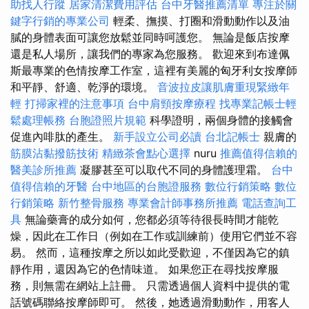
助找人行蹤
居家清潔費用評估
台中牙醫推薦清單
專注於關
鍵字行銷的專業公司
輕柔、撫摸、打圈和滑動動作以及油
膩的身體表面可讓您放鬆並同時呵護您。 無論是飯店按摩
還是私人場所，讓我們的專家為您服務。 歡迎來到布達佩
斯最專業的色情按摩工作室，這裡有美麗的匈牙利女按摩師
和平靜、舒適、乾淨的環境。
音波拉皮讓肌膚重現緊緻年
輕
打掃家裡的注意事項
台中肩頸按摩療程
找專業記帳士輕
鬆處理帳務
台胞證照片規範
科學證明，兩個身體的接觸會
促進內啡肽的產生。
新手設立公司必讀
台北記帳士
親膚的
筋膜沾黏撥筋技術
精緻茶會點心選擇
nuru
推薦值得信賴的
醫美診所推薦
凝膠甚至可以取代不同的身體護理霜。
台中
值得信賴的牙醫
台中地區的台胞證服務
數位行銷策略
數位
行銷策略
新竹整骨服務
專業會計師事務所推薦
電話查詢工
具
無論藥膏的成分如何，您都必須等待很長時間才能乾
燥，因此在工作日（例如在工作或訓練前）使用它們並不容
易。 然而，這種按摩之所以如此受歡迎，不僅因為它的鎮
靜作用，還因為它的色情味道。 如果您正在尋找按摩服
務，則無需在網站上註冊。 只需透過個人資料中提供的電
話號碼聯絡按摩師即可。 然後，她透過滑動動作，用客人