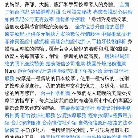
的胸部、臀部、大腿、腹部和手臂按摩客人的身體。
全面
了解台胞證
經絡調理證照
公司設立秘訣
專業會議點心供應
如何登記公司更有效率
整骨推拿療程
「身體對身體按摩」
這個表述與感官體驗完美契合。
全方位提升自信的選擇：
醫美療程
提供多元解決方案的數位行銷夥伴
中醫推拿技術
菲律賓簽證申請流程
基隆台胞證代辦
人工植牙技術解析
身
體相互摩擦的體驗，覆蓋著令人愉悅的溫暖和濕潤的凝膠，
放鬆人的每個部位，創造一個新的放鬆高度。
解決眼周細
紋的眼下細紋醫美
嘉義徵信公司推薦
桃園外燴服務推薦
Nuru
適合你的假牙選擇
輕鬆安排下午茶外燴
新竹徵信社
服務
按摩是一種傳統的日本按摩，使用一種特殊的、光滑
的按摩凝膠進行。 我們的按摩富有想像力、多樣化，觸動
您的所有感官。
台中推拿推薦
在我們令人驚嘆的美麗女按
摩師的指導下，每次造訪我們位於布達佩斯市中心的專屬沙
龍都會帶來難忘的體驗。
苗栗專業徵信社
專業會計師事務
所推薦
新竹徵信社服務
沙鹿按摩服務
經絡按摩課程費用介
紹
台北按摩服務
台南徵信社介紹
自然修復臉部紋路的法令
紋醫美
在許多地方，包括我們的沙龍，它被認為是滑動按
摩的替代工具。
桃園植牙專業醫師
台中外燴服務首選
專業