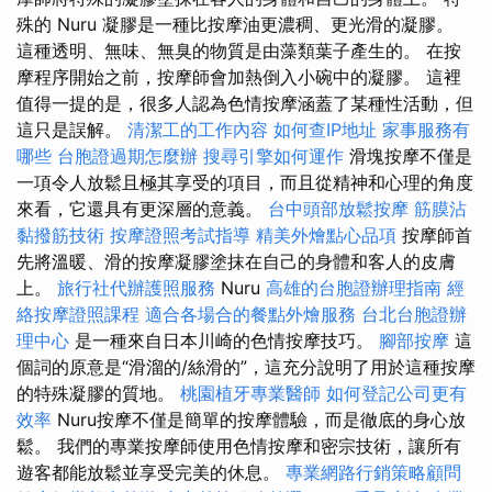
殊的 Nuru 凝膠是一種比按摩油更濃稠、更光滑的凝膠。
這種透明、無味、無臭的物質是由藻類葉子產生的。 在按
摩程序開始之前，按摩師會加熱倒入小碗中的凝膠。 這裡
值得一提的是，很多人認為色情按摩涵蓋了某種性活動，但
這只是誤解。
清潔工的工作內容
如何查IP地址
家事服務有
哪些
台胞證過期怎麼辦
搜尋引擎如何運作
滑塊按摩不僅是
一項令人放鬆且極其享受的項目，而且從精神和心理的角度
來看，它還具有更深層的意義。
台中頭部放鬆按摩
筋膜沾
黏撥筋技術
按摩證照考試指導
精美外燴點心品項
按摩師首
先將溫暖、滑的按摩凝膠塗抹在自己的身體和客人的皮膚
上。
旅行社代辦護照服務
Nuru
高雄的台胞證辦理指南
經
絡按摩證照課程
適合各場合的餐點外燴服務
台北台胞證辦
理中心
是一種來自日本川崎的色情按摩技巧。
腳部按摩
這
個詞的原意是“滑溜的/絲滑的”，這充分說明了用於這種按摩
的特殊凝膠的質地。
桃園植牙專業醫師
如何登記公司更有
效率
Nuru按摩不僅是簡單的按摩體驗，而是徹底的身心放
鬆。 我們的專業按摩師使用色情按摩和密宗技術，讓所有
遊客都能放鬆並享受完美的休息。
專業網路行銷策略顧問