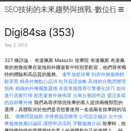
SEO技術的未來趨勢與挑戰-數位行銷
Digi84sa (353)
Sep 2, 2013
327 條評論： 布達佩斯 Masszőr 按摩院 布達佩斯 布達佩
斯的努魯按摩在當地和外國遊客中特別受歡迎，他們尋求獨
特的體驗和高品質的服務。
逢甲放鬆按摩
到府外燴服務輕
鬆享受
精美外燴點心品項
杜拜簽證攻略
高雄的台胞證辦理
指南
精緻的外燴擺盤靈感
全面掌握搜尋引擎優化技巧
如何
進行居家打掃
創意宴會外燴佈置
台南台胞證申請
靈活多樣
的自助餐外燴
我們為尋求情侶按摩的客人提供兩種類型的
選擇，具體取決於他們是否想要使用一名或兩名按摩師的項
目。
債務問題協助
菲律賓簽證辦理
公司設立秘訣
台中按
摩服務推薦討論區
護照申請流程
牙醫服務介紹
按摩時，按
摩師將特殊的凝膠塗抹在客人的身體和自己的身體上。 特