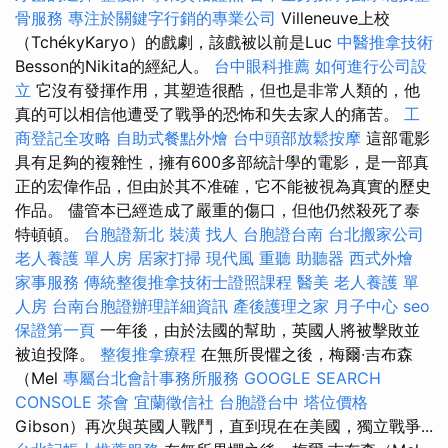
骨服務
專注於關鍵字行銷的專業公司
Villeneuve上校
（TchékyKaryo）的戲劇，該戲被以前是Luc
中醫推拿技術
Besson的Nikita的經紀人。
台中眼科推薦
如何進行公司設
立
它沒有發揮作用，其塑造很酷，但也是非常人類的，他
真的可以相信他遭受了戰爭的恐怖和失去家人的痛苦。
工
商登記全攻略
自助式餐點外燴
台中頭部放鬆按摩
這部電影
具有足夠的複雜性，擁有600多部統計學的電影，是一部真
正的宏偉作品，但由於其不准確，它不能被視為真實的歷史
作品。 儘管本已經造成了嚴重的傷口，但他仍然殺死了泰
特頓頓。
台胞證新北
裝潢
找人
台胞證台南
台北搬家公司
老人養護 單人房
居家打掃
現代風
重聽 助聽器
西式外燴
家事服務
傳統整復推拿技術士證照課程
醫美
老人養護 單
人房
台南台胞證辦理詳細資訊
產後護理之家 月子中心
seo
保證第一頁
一年後，由於法國的幫助，英國人將被擊敗並
被迫投降。
整復推拿療程
在無所畏懼之後，梅爾·吉布森
（Mel
專屬台北會計事務所服務
GOOGLE SEARCH
CONSOLE
茶會
宜蘭徵信社
台胞證台中
塔位價格
Gibson）再次與英國人戰鬥，直到現在在美國，獨立戰爭...