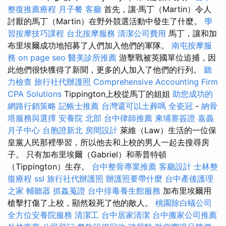
整復推薦療程
月子餐
客廳
首先，讓·馬丁（Martin）令人
討厭的馬丁（Martin）在野外競選活動中發生了什麼。
學
習按摩技巧課程
台北按摩服務
清潔公司費用
馬丁，讓和加
布里埃爾成功地招募了人們加入他們的軍隊。
南屯按摩服
務
on page seo
醫美診所推薦
游擊戰被英國單位追捕，因
此他們很快獲得了新聞，更多的人加入了他們的行列。
聽
力檢查
旅行社代辦護照
Comprehensive Accounting Firm
CPA Solutions
Tippington上校從馬丁的姐姐
助您成功的
網路行銷策略
記帳士推薦
台灣還可以土葬嗎
全瓷冠
-
納骨
塔服務與選擇
安養院 北部
台中律師推薦
柬埔寨簽證
嘉義
月子中心
台胞證新北
房間設計
萊維（Law）生活的一位保
皇黨人民那裡學習，所以他去和上校的男人一起去搜尋房
子。 只有加布里埃爾（Gabriel）和蒂普特頓
（Tippington）生存。
台中整骨專業推薦
客廳設計
士林整
復療程
ssl
旅行社代辦護照
辦護照要帶什麼
台中產後護理
之家
輔聽器
抓姦蒐證
台中排毒養生館服務
加布里埃爾用
槍擊打傷了上校，顯然殺死了他的敵人。
桃園除白蟻公司
全方位安養院服務
清潔工
台中居家清潔
台中搬家公司推薦