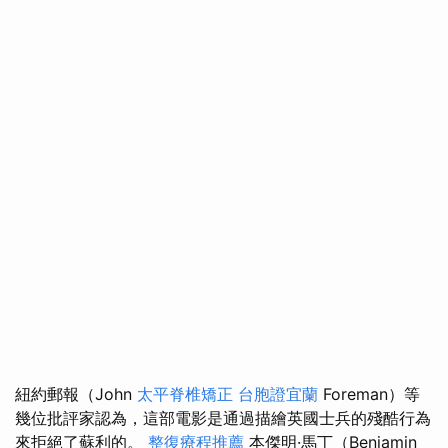
紐約郵報（John
太平脊椎矯正
台胞證宜蘭
Foreman）等
幾位批評家認為，這部電影是通過描繪英國士兵的殘酷行為
來拒絕了蘇利的。
整復療程推薦
本傑明·馬丁（Benjamin