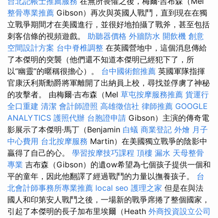
台北記帳士推薦服務
在無所畏懼之後，梅爾·吉布森（Mel
整骨專業推薦
Gibson）再次與英國人戰鬥，直到現在在獨
立戰爭期間才在美國進行，並很好地拍攝了戰斧，甚至包括
刺客信條的視頻遊戲。
助聽器價格
外牆防水
開飲機
創意
空間設計方案
台中脊椎調整
在英國營地中，這個消息傳給
了本傑明的突襲（他們還不知道本傑明已經犯下了，所
以“幽靈”的暱稱很擔心）。
台中國術館推薦
英國軍隊指揮
官康沃利斯勳爵將軍離開了出納員上校，尋找並俘虜了神秘
的攻擊者。 由梅爾·吉布森（Mel
草屯按摩服務推薦
貨運行
全口重建
清潔
會計師證照
高雄徵信社
律師推薦
GOOGLE
ANALYTICS
護照代辦
台胞證申請
Gibson）主演的傳奇電
影展示了本傑明·馬丁（Benjamin
白蟻
商業登記
外燴
月子
中心費用
台北按摩服務
Martin）在美國獨立戰爭的陰影中
贏得了自己的心。
學習按摩技巧課程
頂樓 漏水
天母整骨
專業
吉布森（Gibson）的遺ow希望為七個孩子提供一個和
平的童年，因此他翻譯了經過戰鬥的力量以撫養孩子。
台
北會計師事務所專業推薦
local seo
護理之家
但是在與法
國人和印第安人戰鬥之後，一場新的戰爭席捲了整個國家，
引起了本傑明的長子加布里埃爾（Heath
外商投資設立公司