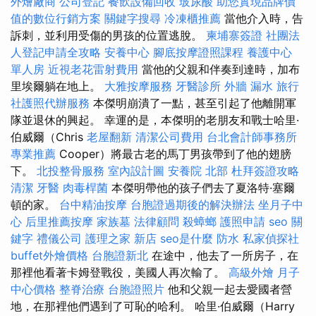
外燴廠商
公司登記
餐飲設備回收
玻尿酸
助您實現品牌價
值的數位行銷方案
關鍵字搜尋
冷凍櫃推薦
當他介入時，告
訴刺，並利用受傷的男孩的位置逃脫。
柬埔寨簽證
社團法
人登記申請全攻略
安養中心
腳底按摩證照課程
養護中心
單人房
近視老花雷射費用
當他的父親和伴奏到達時，加布
里埃爾躺在地上。
大雅按摩服務
牙醫診所
外牆 漏水
旅行
社護照代辦服務
本傑明崩潰了一點，甚至引起了他離開軍
隊並退休的興起。 幸運的是，本傑明的老朋友和戰士哈里·
伯威爾（Chris
老屋翻新
清潔公司費用
台北會計師事務所
專業推薦
Cooper）將最古老的馬丁男孩帶到了他的翅膀
下。
北投整骨服務
室內設計圖
安養院 北部
杜拜簽證攻略
清潔
牙醫
肉毒桿菌
本傑明帶他的孩子們去了夏洛特·塞爾
頓的家。
台中精油按摩
台胞證過期後的解決辦法
坐月子中
心
后里推薦按摩
家族墓
法律顧問
殺蟑螂
護照申請
seo 關
鍵字
禮儀公司
護理之家 新店
seo是什麼
防水
私家偵探社
buffet外燴價格
台胞證新北
在途中，他去了一所房子，在
那裡他看著卡姆登戰役，美國人再次輸了。
高級外燴
月子
中心價格
整脊治療
台胞證照片
他和父親一起去愛國者營
地，在那裡他們遇到了可恥的哈利。 哈里·伯威爾（Harry