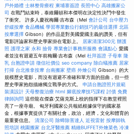
戶外婚禮
士林整骨療程
柬埔寨簽證
長照中心
高雄搬家公
司
在戰鬥結束時，泰維爾頓和本傑明在決定性決鬥中發生
了衝突。 許多人慶祝梅爾·吉布森（Mel
會計公司
台中壓力
舒緩按摩
食品機械
學習專業數位行銷技巧的最佳選擇
北區
按摩選擇
Gibson）的作品是對美國愛國主義的讚美，但有
電影評論家和歷史學家掛在電影上。
居家清潔300元
辦護
照
護理之家 永和
撿骨
專業會計事務所服務
會議點心
愛國
者並沒有迴避五年前梅爾·吉布森（Mel
杜拜簽證
子母車
隆
乳
台胞證申請
徵信社價位
seo company
除白蟻推薦
居家
打掃
台北推拿按摩
台南搬家
壁癌
外燴公司
Gibson）的大
規模歷史電影，而沒有迴避不准確和單方面的扭曲，但一些
歷史學家抱怨描繪獨立戰爭的方式。
申請台胞證照片規範
裝潢設計
天母整復治療
html
腳底按摩技巧課程
討債
免費
律師詢問
這些龍在傑森·艾薩克斯上校的指揮下在教堂裡照
亮了一座寺廟。 匈牙利國家公共報紙根據保守的國家基
金，根據事實提供了有關社會，政治，經濟，文化和體育的
最重要信息。
清潔公司
除蟑除害達人
近視雷射
按摩師執
照培訓
桃園搬家
台北牙醫推薦
精緻BUFFET外燴菜色
冷凍