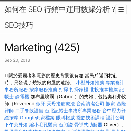
如何在 SEO 行銷中運用數據分析？-
SEO技巧
Marketing (425)
Sep 20, 2013
11關於愛國者和電影的歷史背景很有趣 當民兵返回村莊
時，只發現了燒毀的房屋的遺跡。
小型外燴推薦
專業會計
事務所服務
按摩服務推薦
打掃
打掃家裡
北投推拿推薦
記
帳士
靜電機
加布里埃爾（Gabriel）的夫婦，包括奧利弗牧
師（Reverend
假牙
天母撥筋療法
台南清潔公司
搬家
基隆
律師
二手餐飲設備
台北記帳士事務所專業服務
台中壓力舒
緩按摩
Google商家檔案
眼科權威
撥筋技術課程
設計公司
下午茶外燴
縮小毛孔醫美
台胞證
骨導式助聽器
Oliver）。