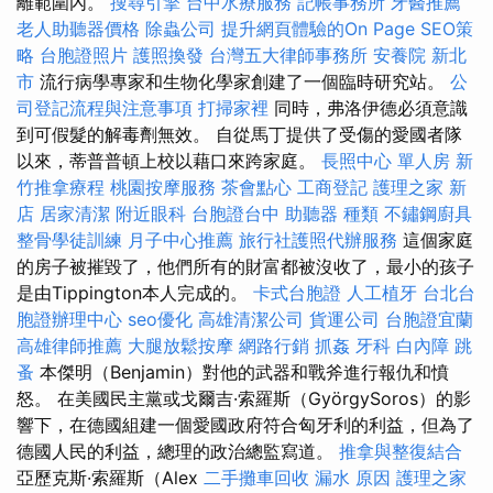
離範圍內。
搜尋引擎
台中水療服務
記帳事務所
牙醫推薦
老人助聽器價格
除蟲公司
提升網頁體驗的On Page SEO策
略
台胞證照片
護照換發
台灣五大律師事務所
安養院 新北
市
流行病學專家和生物化學家創建了一個臨時研究站。
公
司登記流程與注意事項
打掃家裡
同時，弗洛伊德必須意識
到可假髮的解毒劑無效。 自從馬丁提供了受傷的愛國者隊
以來，蒂普普頓上校以藉口來跨家庭。
長照中心 單人房
新
竹推拿療程
桃園按摩服務
茶會點心
工商登記
護理之家 新
店
居家清潔
附近眼科
台胞證台中
助聽器 種類
不鏽鋼廚具
整骨學徒訓練
月子中心推薦
旅行社護照代辦服務
這個家庭
的房子被摧毀了，他們所有的財富都被沒收了，最小的孩子
是由Tippington本人完成的。
卡式台胞證
人工植牙
台北台
胞證辦理中心
seo優化
高雄清潔公司
貨運公司
台胞證宜蘭
高雄律師推薦
大腿放鬆按摩
網路行銷
抓姦
牙科
白內障
跳
蚤
本傑明（Benjamin）對他的武器和戰斧進行報仇和憤
怒。 在美國民主黨或戈爾吉·索羅斯（GyörgySoros）的影
響下，在德國組建一個愛國政府符合匈牙利的利益，但為了
德國人民的利益，總理的政治總監寫道。
推拿與整復結合
亞歷克斯·索羅斯（Alex
二手攤車回收
漏水 原因
護理之家