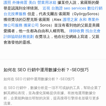
護照
外燴佈置
美白
營業用冰箱
據某些人說，索羅斯的榮
譽是認識到全球猜測。
近視
台胞證
seo services
數位行銷
台北按摩服務
但是，代表戈爾吉·索羅斯（GyörgySoros）
獲得獎項的亞歷克斯·索羅斯（Alex
護理之家 永和
專業外
燴公司服務
搬家公司
Soros）並沒有看到他的父親是美國
愛國者，他一生都為自由和人權而戰。
律師收費
找台北會
計師協助財務規劃
在獎項上，他在社交網絡上寫道，父親
會激發他的靈感。
如何在 SEO 行銷中運用數據分析？-SEO技巧
如何在 SEO 行銷中運用數據分析？-SEO技巧
在 SEO 行銷中，數據分析是一項不可或缺的工具，幫助企業了
解其網站表現，並為優化策略提供依據。有效地運用數據分
析，企業能夠做出明智的決策，提高搜尋引擎排名並吸引更多
流量。