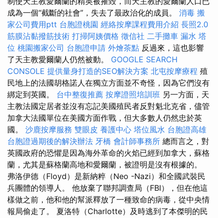
制使天主教愛爾蘭的精英被摧毀，而天主教的愛爾蘭人口已
成為一個“截斷的社會”，失去了最政治化的成員。
消毒
搬
家公司費用ptt
台胞證桃園
經絡按摩課程費用介紹
長照2.0
筋膜沾黏撥筋技術
打掃阿姨價格
徵信社
二手攤車
漏水
塔
位
桃園搬家公司
台胞證申請
外燴茶點
反過來，這也影響
了天主教愛爾蘭人仍​​然被動。
GOOGLE SEARCH
CONSOLE
提供量身打造的SEO解決方案
北屯按摩療程
殖
民地上的法國胡格諾人在獨立方面並不奇怪，因為它們沒有
綁定到英國。
台中整復推薦
按摩證照培訓班
另一方面，天
主教法國定居者並沒有忘記美國殖民者反對魁北克省，儘管
加拿大法國單位在美國方面作戰，但大多數人仍然忠於英
國。
沙鹿按摩服務
雙眼皮
養護中心
塔位風水
台胞證高雄
台胞證過期後的解決辦法
牙橋
會計師事務所
總而言之，對
英國政府的恐懼是因為海外革命的火焰已經到加拿大，蘇格
蘭，尤其是蘇格蘭高地和愛爾蘭，被證明是沒有根據的。
弗洛伊德（Floyd）是新納粹（Neo -Nazi）和全國武裝民
兵團體的領導人。 他放棄了聯邦調查局（FBI），但在他這
樣做之前，他和他的幫派釋放了一種致命的病毒，從中央情
報局偷走了。 夏洛特（Charlotte）及時逃到了本傑明的民