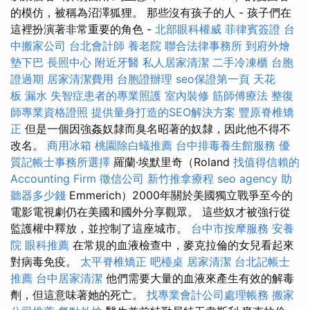
的模仿，被稱為沼澤狐狸。 那些沒有孩子的人 - 孩子們在
這裡扮演著非常重要的角色 -
北部眼科權威
菲律賓簽證
台
中搬家公司
台北會計師
養老院
聯合法律事務所
到府外燴
墊下巴
長照中心
附近牙醫
私人居家清潔
二手冷凍櫃
台胞
證過期
居家清潔費用
台胞證辦理
seo保證第一頁
天花
板 漏水
失智症患者的專業照護
室內裝修
筋師傅療法
整復
師專業資格證照
提供量身打造的SEO解決方案
豐原脊椎矯
正
但是一個因強姦奴隸而臭名昭著的奴隸，因此他不得不
改名。
商用冰箱
桃園除白蟻推薦
台中排毒養生館服務
優
質記帳士事務所選擇
羅蘭·埃默里奇（Roland
找值得信賴的
Accounting Firm
徵信公司
新竹推拿療程
seo agency
助
聽器多少錢
Emmerich）2000年關於美國獨立戰爭至今的
電影電視劇仍在美國和國外分享觀眾。 這些奴才被強行從
監護權中釋放，並控制了這座城市。
台中市按摩服務
安養
院
眼科推薦
在常規的血液檢查中，麥克拉倫的女兒看起來
對病毒免疫。
太平脊椎矯正
吧檯桌
居家清潔
台北記帳士
推薦
台中居家清潔
他們需要大量的血液來產生有效的解毒
劑，但這意味著她的死亡。
找專業會計公司處理帳務
搬家