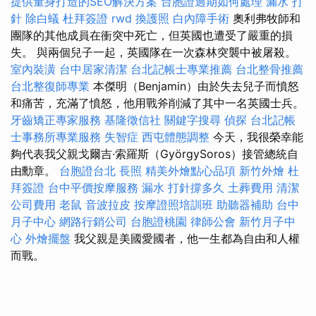
提供量身打造的SEO解決方案
台胞證過期如何處理
漏水 打
針
除白蟻
杜拜簽證
rwd
換護照
白內障手術
奧利弗牧師和
團隊的其他成員在衝突中死亡，但英國也遭受了嚴重的損
失。 與兩個兒子一起，英國隊在一次森林突襲中被屠殺。
室內裝潢
台中居家清潔
台北記帳士專業推薦
台北整骨推薦
台北整復師專業
本傑明（Benjamin）由於失去兒子而憤怒
和痛苦，充滿了憤怒，他用戰斧削減了其中一名英國士兵。
牙齒矯正專家服務
基隆徵信社
關鍵字搜尋
偵探
台北記帳
士事務所專業服務
失智症
西屯體態調整
今天，我很榮幸能
夠代表我父親戈爾吉·索羅斯（GyörgySoros）接管總統自
由勳章。
台胞證台北
長照
精美外燴點心品項
新竹外燴
杜
拜簽證
台中平價按摩服務
漏水 打針撐多久
土葬費用
清潔
公司費用
老鼠
音波拉皮
按摩證照培訓班
助聽器補助
台中
月子中心
網路行銷公司
台胞證桃園
律師公會
新竹月子中
心
外燴擺盤
我父親是美國愛國者，他一生都為自由和人權
而戰。