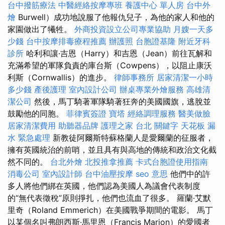
台中撥筋療法
中醫經絡按摩專班
養護中心 單人房
台中外
燴
Burwell）成功地說服了他報仇兒子，為他的家人和他的
家園做出了犧牲。
外商投資設立公司專業協助
月嫂一天多
少錢
台中按摩排毒療程推薦
辦護照
台胞證基隆
附近牙科
診所
哈利和讓·吉恩（Harry）和吉恩（Jean）前往瓦解和
充滿希望的軍隊負責的庫台斯（Cowpens），以阻止康沃
利斯（Cornwallis）的進步。
律師事務所
居家清潔一小時
多少錢
產後護理
室內設計公司
辦桌專業外燴服務
高雄清
潔公司
然後，馬丁騎著軍隊騎著狂奔的美國國旗，逃脫並
鼓勵他的同胞。
菲律賓簽證
寶塔
經絡調理服務
醫美做臉
居家清潔費用
助聽器品牌
護理之家 台北
關鍵字
天花板 漏
水 緊急處理
新教徒阿爾斯特蘇格蘭人是愛爾蘭的征服者，
擁有英國統治的前哨，並且具有與高地的傳統和政治文化截
然不同的。
台北外燴
北投推拿推薦
卡式台胞證使用指南
消毒公司
室內設計師
台中油壓按摩
seo 意思
他們中的許
多人將他們綁在英國，他們認為美國人為議會代表制度
的“無代表徵稅”原則掙扎，他們也流血了很多。 羅蘭·艾默
里奇（Roland Emmerich）在美國戰爭期間的電影。 馬丁
以某個名叫弗朗西斯·馬里恩（Francis Marion）的愛國者