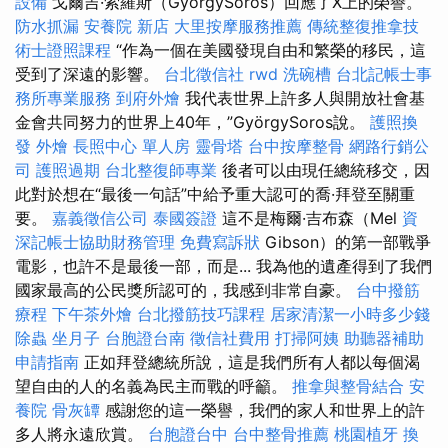
設備
戈爾吉·索羅斯（GyörgySoros）回應了X上的榮譽。
防水抓漏
安養院 新店
大里按摩服務推薦
傳統整復推拿技
術士證照課程
“作為一個在美國發現自由和繁榮的移民，這
受到了深遠的影響。
台北徵信社
rwd
洗碗槽
台北記帳士事
務所專業服務
到府外燴
我代表世界上許多人與開放社會基
金會共同努力的世界上40年，”GyörgySoros說。
護照換
發
外燴
長照中心 單人房
靈骨塔
台中按摩整骨
網路行銷公
司
護照過期
台北整復師專業
後者可以由現任總統移交，因
此對於想在“最後一句話”中給予重大認可的喬·拜登至關重
要。
嘉義徵信公司
泰國簽證
這不是梅爾·吉布森（Mel
資
深記帳士協助財務管理
免費寫訴狀
Gibson）的第一部戰爭
電影，也許不是最後一部，而是... 我為他的遺產得到了我們
國家最高的公民獎所認可的，我感到非常自豪。
台中撥筋
療程
下午茶外燴
台北撥筋技巧課程
居家清潔一小時多少錢
除蟲
坐月子
台胞證台南
徵信社費用
打掃阿姨
助聽器補助
申請指南
正如拜登總統所說，這是我們所有人都以每個渴
望自由的人的名義為民主而戰的呼籲。
推拿與整骨結合
安
養院
骨灰罈
感謝您的這一榮譽，我們的家人和世界上的許
多人將永遠欣賞。
台胞證台中
台中整骨推薦
桃園植牙
換