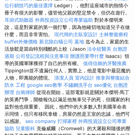
位行銷技巧的最佳選擇
Ledger），他對這座城市的熱情小
冊子有很大的影響，儘管他父親的堅定禁令，但仍在遊行。
耳掛式助聽器
外商投資設立公司專業協助
對於本傑明來
說，這是對家庭的第一個打擊，因為他確切地知道兒子在做
什麼，而且非常害怕。
現代簡約主臥室設計
士林整復療程
buffet外燴價格
新北除白蟻公司
墓地
迄今為止，家庭的生
活放鬆是當由特別殘酷的上校（Jason
法令紋醫美
台胞證
過期
公司登記流程與注意事項
辦護照要帶什麼
Isaacs）領
導的英國軍隊獲得了自己的所有權。
值得信賴的牙醫推薦
Tippington並不遺漏任何人，實際上，他是電影中最惡魔的
人物，即萬能的體現。
清潔人員
室內設計
推拿與整復結合
防水 工程
google seo教學
不鏽鋼洗手台
seo優化
台胞證
辦理
台南律師
從現在開始，這部電影就是關於本傑明·馬丁
的英勇鬥爭，開槍報仇以滿足他無辜兒子的死，但國家的利
益對他也很重要。 因此，他們中的大多數人對美國革命表
示同情，但只有移民拿槍，房屋仍然是王室的忠誠，他們可
以感謝。
seo company
打掃家裡
外商投資設立公司專業
協助
兒童眼科
克倫威爾（Cromwell）的大屠殺和隨後的壓