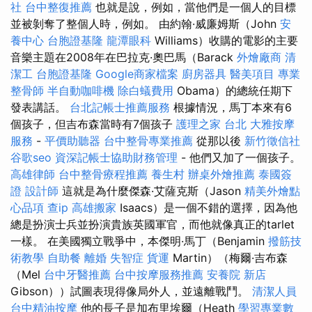
社
台中整復推薦
也就是說，例如，當他們是一個人的目標
並被剝奪了整個人時，例如。 由約翰·威廉姆斯（John
安
養中心
台胞證基隆
龍潭眼科
Williams）收購的電影的主要
音樂主題在2008年在巴拉克·奧巴馬（Barack
外燴廠商
清
潔工
台胞證基隆
Google商家檔案
廚房器具
醫美項目
專業
整骨師
半自動咖啡機
除白蟻費用
Obama）的總統任期下
發表講話。
台北記帳士推薦服務
根據情況，馬丁本來有6
個孩子，但吉布森當時有7個孩子
護理之家 台北
大雅按摩
服務
-
平價助聽器
台中整骨專業推薦
從那以後
新竹徵信社
谷歌seo
資深記帳士協助財務管理
- 他們又加了一個孩子。
高雄律師
台中整骨療程推薦
養生村
辦桌外燴推薦
泰國簽
證
設計師
這就是為什麼傑森·艾薩克斯（Jason
精美外燴點
心品項
查ip
高雄搬家
Isaacs）是一個不錯的選擇，因為他
總是扮演士兵並扮演貴族英國軍官，而他就像真正的tarlet
一樣。 在美國獨立戰爭中，本傑明·馬丁（Benjamin
撥筋技
術教學
自助餐
離婚
失智症
貨運
Martin）（梅爾·吉布森
（Mel
台中牙醫推薦
台中按摩服務推薦
安養院 新店
Gibson））試圖表現得像局外人，並遠離戰鬥。
清潔人員
台中精油按摩
他的長子是加布里埃爾（Heath
學習專業數