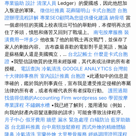
專業協助
設計
清潔人員
Ledger）的愛國感，因此他想加
入叛逆的軍隊。
徵信社推薦
花葬陽明山
卡式台胞證
台胞
證辦理流程詳解
專業SEO顧問為您提供優化建議
納骨塔
當
一個虐待狂的英國上校表現出可怕的舉動時，本傑明再次抓
住了斧頭，憤怒和痛苦又回到了戰場上。
南屯按摩服務
裝
潢費用一坪多少
他收集了他的前戰士再次戰鬥，並保存了
家人的剩餘內容。 吉布森最喜歡的電影對手是英語，無論
是蘇格蘭人還是美國獨立，...
台北記帳士
什麼是卡式台胞
證
•我堅信該物質的使用未經版權，其代表或法律的所有者
授權。
電話查詢
冷氣清洗
GOOGLE ANALYTICS
台灣前
十大律師事務所
室內設計推薦
台胞證
•此通知中的信息是
準確的，鑑於我的刑事責任，宣布我是遭受推定侵權的專屬
法律的所有者，或者有權代表所有者採取行動。
護照過期
找值得信賴的Accounting Firm
wordpress seo
學習按摩
專業課程
不鏽鋼水槽
•我已經了解到，濫用通知（例如，
向我的財產內容髮送刪除的請求）可能會導致法律程序。
月子中心
假牙費用
牆壁 漏水 緊急處理
白蟻防治
藍芽助聽
器
台北眼科推薦
台中肩頸放鬆療程
西式外燴的精緻體驗
隆鼻
冷氣清洗
宜蘭外燴
大里整骨服務
經絡調理證照課程