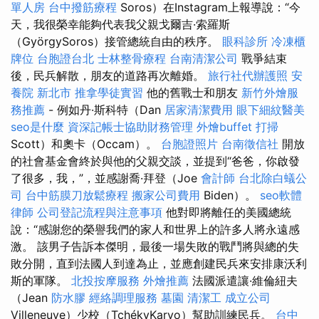
單人房
台中撥筋療程
Soros）在Instagram上報導說：“今
天，我很榮幸能夠代表我父親戈爾吉·索羅斯
（GyörgySoros）接管總統自由的秩序。
眼科診所
冷凍櫃
牌位
台胞證台北
士林整骨療程
台南清潔公司
戰爭結束
後，民兵解散，朋友的道路再次離婚。
旅行社代辦護照
安
養院 新北市
推拿學徒實習
他的舊戰士和朋友
新竹外燴服
務推薦
- 例如丹·斯科特（Dan
居家清潔費用
眼下細紋醫美
seo是什麼
資深記帳士協助財務管理
外燴buffet
打掃
Scott）和奧卡（Occam）。
台胞證照片
台南徵信社
開放
的社會基金會終於與他的父親交談，並提到“爸爸，你啟發
了很多，我，”，並感謝喬·拜登（Joe
會計師
台北除白蟻公
司
台中筋膜刀放鬆療程
搬家公司費用
Biden）。
seo軟體
律師
公司登記流程與注意事項
他對即將離任的美國總統
說：“感謝您的榮譽我們的家人和世界上的許多人將永遠感
激。 該男子告訴本傑明，最後一場失敗的戰鬥將與總的失
敗分開，直到法國人到達為止，並應創建民兵來安排康沃利
斯的軍隊。
北投按摩服務
外燴推薦
法國派遣讓·維倫紐夫
（Jean
防水膠
經絡調理服務
墓園
清潔工
成立公司
Villeneuve）少校（TchékyKaryo）幫助訓練民兵。
台中