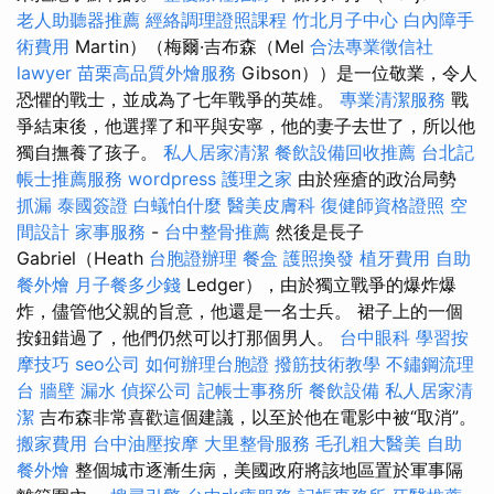
老人助聽器推薦
經絡調理證照課程
竹北月子中心
白內障手
術費用
Martin）（梅爾·吉布森（Mel
合法專業徵信社
lawyer
苗栗高品質外燴服務
Gibson））是一位敬業，令人
恐懼的戰士，並成為了七年戰爭的英雄。
專業清潔服務
戰
爭結束後，他選擇了和平與安寧，他的妻子去世了，所以他
獨自撫養了孩子。
私人居家清潔
餐飲設備回收推薦
台北記
帳士推薦服務
wordpress
護理之家
由於痤瘡的政治局勢
抓漏
泰國簽證
白蟻怕什麼
醫美皮膚科
復健師資格證照
空
間設計
家事服務
-
台中整骨推薦
然後是長子
Gabriel（Heath
台胞證辦理
餐盒
護照換發
植牙費用
自助
餐外燴
月子餐多少錢
Ledger），由於獨立戰爭的爆炸爆
炸，儘管他父親的旨意，他還是一名士兵。 裙子上的一個
按鈕錯過了，他們仍然可以打那個男人。
台中眼科
學習按
摩技巧
seo公司
如何辦理台胞證
撥筋技術教學
不鏽鋼流理
台
牆壁 漏水
偵探公司
記帳士事務所
餐飲設備
私人居家清
潔
吉布森非常喜歡這個建議，以至於他在電影中被“取消”。
搬家費用
台中油壓按摩
大里整骨服務
毛孔粗大醫美
自助
餐外燴
整個城市逐漸生病，美國政府將該地區置於軍事隔