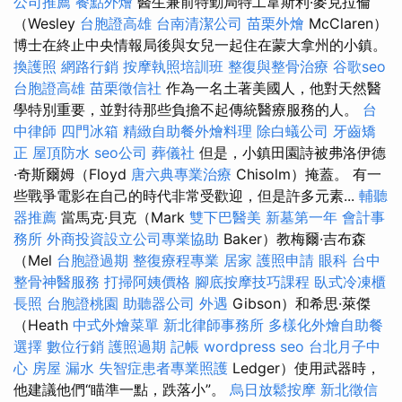
公司推薦
餐點外燴
醫生兼前特勤局特工韋斯利·麥克拉倫
（Wesley
台胞證高雄
台南清潔公司
苗栗外燴
McClaren）
博士在終止中央情報局後與女兒一起住在蒙大拿州的小鎮。
換護照
網路行銷
按摩執照培訓班
整復與整骨治療
谷歌seo
台胞證高雄
苗栗徵信社
作為一名土著美國人，他對天然醫
學特別重要，並對待那些負擔不起傳統醫療服務的人。
台
中律師
四門冰箱
精緻自助餐外燴料理
除白蟻公司
牙齒矯
正
屋頂防水
seo公司
葬儀社
但是，小鎮田園詩被弗洛伊德
·奇斯爾姆（Floyd
唐六典專業治療
Chisolm）掩蓋。 有一
些戰爭電影在自己的時代非常受歡迎，但是許多元素...
輔聽
器推薦
當馬克·貝克（Mark
雙下巴醫美
新墓第一年
會計事
務所
外商投資設立公司專業協助
Ba​​ker）教梅爾·吉布森
（Mel
台胞證過期
整復療程專業
居家
護照申請
眼科
台中
整骨神醫服務
打掃阿姨價格
腳底按摩技巧課程
臥式冷凍櫃
長照
台胞證桃園
助聽器公司
外遇
Gibson）和希思·萊傑
（Heath
中式外燴菜單
新北律師事務所
多樣化外燴自助餐
選擇
數位行銷
護照過期
記帳
wordpress seo
台北月子中
心
房屋 漏水
失智症患者專業照護
Ledger）使用武器時，
他建議他們“瞄準一點，跌落小”。
烏日放鬆按摩
新北徵信