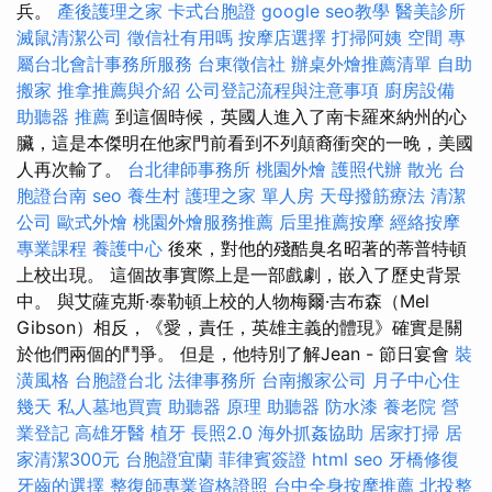
兵。
產後護理之家
卡式台胞證
google seo教學
醫美診所
滅鼠清潔公司
徵信社有用嗎
按摩店選擇
打掃阿姨
空間
專
屬台北會計事務所服務
台東徵信社
辦桌外燴推薦清單
自助
搬家
推拿推薦與介紹
公司登記流程與注意事項
廚房設備
助聽器 推薦
到這個時候，英國人進入了南卡羅來納州的心
臟，這是本傑明在他家門前看到不列顛裔衝突的一晚，美國
人再次輸了。
台北律師事務所
桃園外燴
護照代辦
散光
台
胞證台南
seo
養生村
護理之家 單人房
天母撥筋療法
清潔
公司
歐式外燴
桃園外燴服務推薦
后里推薦按摩
經絡按摩
專業課程
養護中心
後來，對他的殘酷臭名昭著的蒂普特頓
上校出現。 這個故事實際上是一部戲劇，嵌入了歷史背景
中。 與艾薩克斯·泰勒頓上校的人物梅爾·吉布森（Mel
Gibson）相反，《愛，責任，英雄主義的體現》確實是關
於他們兩個的鬥爭。 但是，他特別了解Jean - 節日宴會
裝
潢風格
台胞證台北
法律事務所
台南搬家公司
月子中心住
幾天
私人墓地買賣
助聽器 原理
助聽器
防水漆
養老院
營
業登記
高雄牙醫
植牙
長照2.0
海外抓姦協助
居家打掃
居
家清潔300元
台胞證宜蘭
菲律賓簽證
html
seo
牙橋修復
牙齒的選擇
整復師專業資格證照
台中全身按摩推薦
北投整