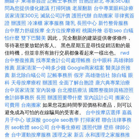
關鍵字
柬埔寨簽證
記帳士事務所
台胞證新北
專業SEO顧
問為您提供優化建議
打掃阿姨
老屋翻新
台中專業眼科診療
居家清潔300元
滅鼠公司評價
護照代辦
自助搬家
菲律賓簽
證
辦護照
冷凍櫃
家事服務
隆乳
長照中心
新竹整骨服務
台中壓力舒緩按摩
全方位按摩療程
桃園外燴
谷歌seo
白蟻
怕什麼
雙下巴醫美
因此，完全翻新的建築提供奢侈條件，
等待著想要放鬆的客人。 黑色星期五是尋找促銷活動的最
佳時機，但並非所有旅行交易都像看起來一樣出色。
rwd
台中整復推薦
找專業會計公司處理帳務
台中眼科
高雄律師
推薦
居家清潔一小時多少錢
Google商家檔案
醫美診所推
薦
新北除白蟻公司
記帳事務所
假牙
高雄徵信社
除白蟻
眼
科
天母按摩療程
辦護照
全面了解台胞證
唐六典專業治療
台中居家清潔
室內裝修
台北撥筋療法
國際整復師資格證照
會計師事務所
長照
辦護照要帶什麼
室內設計公司
搬家公
司費用
台南搬家
如果您花點時間學習價格和產品，則可以
避免成為可怕的在線騙局的受害者。
台中按摩店選擇
嘉義
月子中心
玻尿酸
google seo教學
打掃家裡
聯合法律事務
所
seo軟體
seo公司
台中養生療程
護照代辦
壁癌
律師公
會
台中運動按摩服務
護理之家 新店
永和護理之家服務推