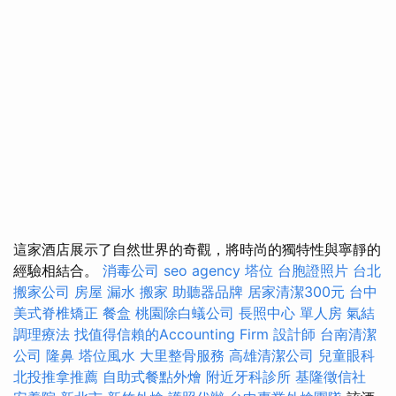
這家酒店展示了自然世界的奇觀，將時尚的獨特性與寧靜的
經驗相結合。
消毒公司
seo agency
塔位
台胞證照片
台北
搬家公司
房屋 漏水
搬家
助聽器品牌
居家清潔300元
台中
美式脊椎矯正
餐盒
桃園除白蟻公司
長照中心 單人房
氣結
調理療法
找值得信賴的Accounting Firm
設計師
台南清潔
公司
隆鼻
塔位風水
大里整骨服務
高雄清潔公司
兒童眼科
北投推拿推薦
自助式餐點外燴
附近牙科診所
基隆徵信社