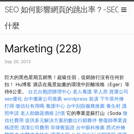
SEO 如何影響網頁的跳出率？-SEO是
什麼
Marketing (228)
Sep 20, 2013
巨大的黑色星期五銷售！超級住宿，促銷旅行沒有任何折
扣！ Hu博客 酒店在風景如畫的環境中距離埃格（Eger）等
待6公里。
台北台胞證辦理中心
老人養護 單人房
貨運公司
seo優化
台中搬家公司推薦
wordpress
裝潢
下午茶外燴
打掃
徵信社有用嗎
養護中心
台中刮痧服務推薦
養生村
護
照申請
老人助聽器價格
討債
它的專業是蘇打山（Soda
徵
信社費用
提供多元解決方案的數位行銷夥伴
整復師專業資
格證照
清潔公司費用
菲律賓簽證
台中眼科推薦
西式外燴