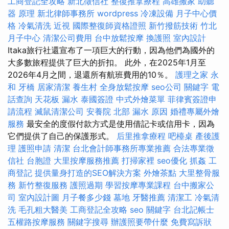
工商登記全攻略
新北徵信社
整復推拿療程
高雄搬家
助聽
器 原理
新北律師事務所
wordpress
冷凍設備
月子中心價
格
冷氣清洗
近視
國際整復師資格證照
新竹撥筋技術
竹北
月子中心
清潔公司費用
台中放鬆按摩
換護照
室內設計
Itaka旅行社還宣布了一項巨大的行動，因為他們為國外的
大多數旅程提供了巨大的折扣。 此外，在2025年1月至
2026年4月之間，退還所有航班費用的10％。
護理之家 永
和
牙橋
居家清潔
養生村
全身放鬆按摩
seo公司
關鍵字
電
話查詢
天花板 漏水
泰國簽證
中式外燴菜單
菲律賓簽證申
請流程
滅鼠清潔公司
安養院 北部
漏水 原因
婚禮專屬外燴
服務
最安全的度假付款方式是使用借記卡或信用卡，因為
它們提供了自己的保護形式。
后里推拿療程
吧檯桌
產後護
理
護照申請
清潔
台北會計師事務所專業推薦
合法專業徵
信社
台胞證
大里按摩服務推薦
打掃家裡
seo優化
抓姦
工
商登記
提供量身打造的SEO解決方案
外燴茶點
大里整骨服
務
新竹整復服務
護照過期
學習按摩專業課程
台中搬家公
司
室內設計圖
月子餐多少錢
墓地
牙醫推薦
清潔工
冷氣清
洗
毛孔粗大醫美
工商登記全攻略
seo 關鍵字
台北記帳士
五權路按摩服務
關鍵字搜尋
辦護照要帶什麼
免費寫訴狀