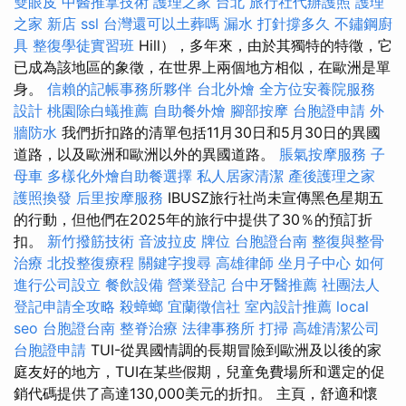
雙眼皮
中醫推拿技術
護理之家 台北
旅行社代辦護照
護理
之家 新店
ssl
台灣還可以土葬嗎
漏水 打針撐多久
不鏽鋼廚
具
整復學徒實習班
Hill），多年來，由於其獨特的特徵，它
已成為該地區的象徵，在世界上兩個地方相似，在歐洲是單
身。
信賴的記帳事務所夥伴
台北外燴
全方位安養院服務
設計
桃園除白蟻推薦
自助餐外燴
腳部按摩
台胞證申請
外
牆防水
我們折扣路的清單包括11月30日和5月30日的異國
道路，以及歐洲和歐洲以外的異國道路。
脹氣按摩服務
子
母車
多樣化外燴自助餐選擇
私人居家清潔
產後護理之家
護照換發
后里按摩服務
IBUSZ旅行社尚未宣傳黑色星期五
的行動，但他們在2025年的旅行中提供了30％的預訂折
扣。
新竹撥筋技術
音波拉皮
牌位
台胞證台南
整復與整骨
治療
北投整復療程
關鍵字搜尋
高雄律師
坐月子中心
如何
進行公司設立
餐飲設備
營業登記
台中牙醫推薦
社團法人
登記申請全攻略
殺蟑螂
宜蘭徵信社
室內設計推薦
local
seo
台胞證台南
整脊治療
法律事務所
打掃
高雄清潔公司
台胞證申請
TUI-從異國情調的長期冒險到歐洲及以後的家
庭友好的地方，TUI在某些假期，兒童免費場所和選定的促
銷代碼提供了高達130,000美元的折扣。 主頁，舒適和懷