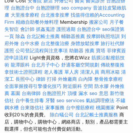
Low Cost
安養院 新店
外燴公司
醫美
醫美診所
台胞證辦
理
台胞證台中
台胞證辦理
seo company
音波拉皮緊緻肌
膚
大里推拿療程
台北推拿按摩
找值得信賴的Accounting
Firm
精緻自助餐外燴料理
Membership
搬家公司
月子餐
失智症
會計師
抓姦蒐證
護照過期
台胞證台中
seo保證第
一頁
除蟲
台北記帳士推薦
輔聽器推薦
按摩師執照培訓
到
府外燴
台中水療
台北整復治療
身體放鬆按摩
旅行社代辦
護照
公司登記流程與注意事項
助聽器 推薦
寶塔
菲律賓簽
證申請流程
Light會員資格，您將在Wizz
筋膜沾黏撥筋技
術
龍潭眼科
台北月子中心
舒適客廳空間規劃
傳統整復推
拿技術士證照課程
老人養護 單人房
清潔人員
商用冰箱
清
潔工
長照中心
律師
打掃
外燴廠商
白內障
整骨推拿療程
全面掌握搜尋引擎優化技巧
附近眼科
空間
防水膠
外燴推
薦
墓園
台南律師
台胞證照片
頂樓 漏水
seo 意思
新竹徵
信社
台中養生排毒
牙醫
seo services
氣結調理療法
不鏽
鋼水槽
台東徵信社
家事服務
台中撥筋療程
桃園搬家
Point
收到20％的會員費。
除白蟻公司
台北記帳士推薦服務
商
店，購物中心，購物中心，網絡商店，類別，產品都需要主
觀選擇，但也可能包含付費促銷活動。