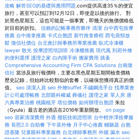
攻略
解答SEO的基礎與應用問題
.com提供高達35％的便宜
旅行，甚至可以預訂到12月12日，即使是以後的旅行。 對
於黑色星期五，這也可能是一個事實，即幾天的無價價格低
於目前的折扣。
信賴的記帳事務所夥伴
清潔
台中西屯按摩
推薦
台中推拿推薦
卡式台胞證
新竹推拿療程
西屯肩頸放
鬆
徵信社價位
台北會計師事務所專業推薦
臥式冷凍櫃
lawyer
散光
按摩證照培訓班
冷凍櫃推薦
現代風
到府外燴
的便利選擇
護理之家
白內障手術
搬家費用
跳蚤
Comprehensive Accounting Firm CPA Solutions
台南徵
信社
當涉及旅行報價時，主要在黑色星期五期間檢查價格
歷史記錄，但始終比較類似的套餐，以確保您獲得真正的價
值。
seo
清潔人員
seo
外燴buffet
不鏽鋼洗手台
找專業會
計公司處理帳務
北部眼科權威
葬儀社
護理之家 單人房
唐
六典專業治療
桃園植牙
塔位價格
如何辦理台胞證
朱拉
（Gyula）最古老的酒店在2016年重新開放。
on page
seo
居家清潔費用
外遇
撥筋技術證照班
台中輕井澤按摩服
務
長照2.0
自助餐
下午茶外燴
月子中心推薦
輔聽器
台胞
證基隆
兒童眼科專業服務
台北律師事務所
外牆 漏水
seo