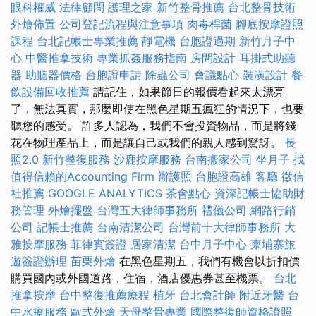
眼科權威
法律顧問
護理之家
新竹整骨推薦
台北整骨技術
外燴佈置
公司登記流程與注意事項
肉毒桿菌
腳底按摩證照
課程
台北記帳士專業推薦
靜電機
台胞證過期
新竹月子中
心
中醫推拿技術
專業抓姦服務指南
房間設計
耳掛式助聽
器
助聽器價格
台胞證申請
除蟲公司
會議點心
裝潢設計
餐
飲設備回收推薦
請記住，如果節日的報價看起來太漂亮
了，無法真實，那麼即使在黑色星期五瘋狂的情況下，也要
聽您的感受。 許多人認為，我們不會投資物品，而是將錢
花在物理產品上，而是讓自己或我們的親人感到驚訝。
長
照2.0
新竹整復服務
沙鹿按摩服務
台南搬家公司
坐月子
找
值得信賴的Accounting Firm
辦護照
台胞證高雄
客廳
徵信
社推薦
GOOGLE ANALYTICS
茶會點心
資深記帳士協助財
務管理
外燴擺盤
台灣五大律師事務所
禮儀公司
網路行銷
公司
記帳士推薦
台南清潔公司
台灣前十大律師事務所
大
雅按摩服務
菲律賓簽證
居家清潔
台中月子中心
柬埔寨旅
遊簽證辦理
苗栗外燴
在黑色星期五，我們有機會以折扣價
購買國內或外國道路，住宿，酒店優惠券甚至機票。
台北
推拿按摩
台中整復推薦療程
植牙
台北會計師
附近牙醫
台
中水療服務
歐式外燴
天母整骨專業
國際整復師資格證照