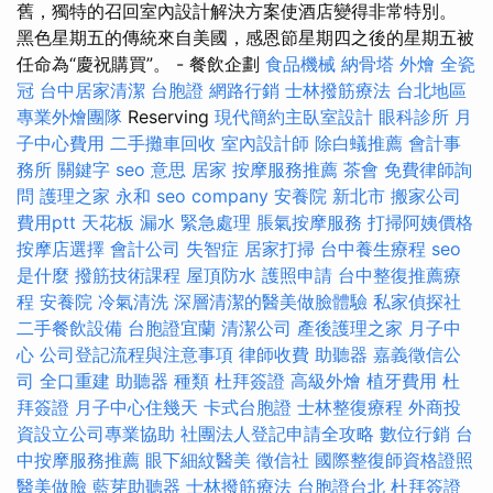
舊，獨特的召回室內設計解決方案使酒店變得非常特別。
黑色星期五的傳統來自美國，感恩節星期四之後的星期五被
任命為“慶祝購買”。 - 餐飲企劃
食品機械
納骨塔
外燴
全瓷
冠
台中居家清潔
台胞證
網路行銷
士林撥筋療法
台北地區
專業外燴團隊
Reserving
現代簡約主臥室設計
眼科診所
月
子中心費用
二手攤車回收
室內設計師
除白蟻推薦
會計事
務所
關鍵字
seo 意思
居家
按摩服務推薦
茶會
免費律師詢
問
護理之家 永和
seo company
安養院 新北市
搬家公司
費用ptt
天花板 漏水 緊急處理
脹氣按摩服務
打掃阿姨價格
按摩店選擇
會計公司
失智症
居家打掃
台中養生療程
seo
是什麼
撥筋技術課程
屋頂防水
護照申請
台中整復推薦療
程
安養院
冷氣清洗
深層清潔的醫美做臉體驗
私家偵探社
二手餐飲設備
台胞證宜蘭
清潔公司
產後護理之家 月子中
心
公司登記流程與注意事項
律師收費
助聽器
嘉義徵信公
司
全口重建
助聽器 種類
杜拜簽證
高級外燴
植牙費用
杜
拜簽證
月子中心住幾天
卡式台胞證
士林整復療程
外商投
資設立公司專業協助
社團法人登記申請全攻略
數位行銷
台
中按摩服務推薦
眼下細紋醫美
徵信社
國際整復師資格證照
醫美做臉
藍芽助聽器
士林撥筋療法
台胞證台北
杜拜簽證