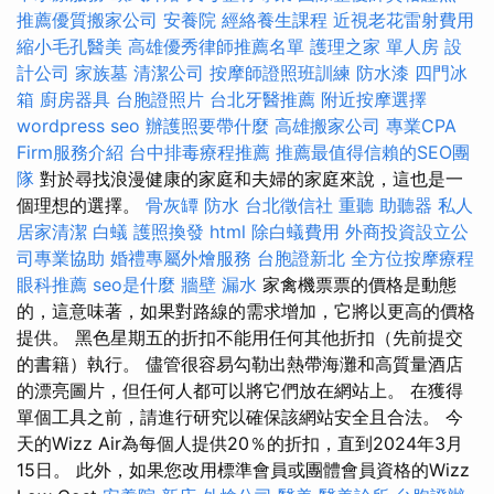
推薦優質搬家公司
安養院
經絡養生課程
近視老花雷射費用
縮小毛孔醫美
高雄優秀律師推薦名單
護理之家 單人房
設
計公司
家族墓
清潔公司
按摩師證照班訓練
防水漆
四門冰
箱
廚房器具
台胞證照片
台北牙醫推薦
附近按摩選擇
wordpress seo
辦護照要帶什麼
高雄搬家公司
專業CPA
Firm服務介紹
台中排毒療程推薦
推薦最值得信賴的SEO團
隊
對於尋找浪漫健康的家庭和夫婦的家庭來說，這也是一
個理想的選擇。
骨灰罈
防水
台北徵信社
重聽 助聽器
私人
居家清潔
白蟻
護照換發
html
除白蟻費用
外商投資設立公
司專業協助
婚禮專屬外燴服務
台胞證新北
全方位按摩療程
眼科推薦
seo是什麼
牆壁 漏水
家禽機票票的價格是動態
的，這意味著，如果對路線的需求增加，它將以更高的價格
提供。 黑色星期五的折扣不能用任何其他折扣（先前提交
的書籍）執行。 儘管很容易勾勒出熱帶海灘和高質量酒店
的漂亮圖片，但任何人都可以將它們放在網站上。 在獲得
單個工具之前，請進行研究以確保該網站安全且合法。 今
天的Wizz Air為每個人提供20％的折扣，直到2024年3月
15日。 此外，如果您改用標準會員或團體會員資格的Wizz