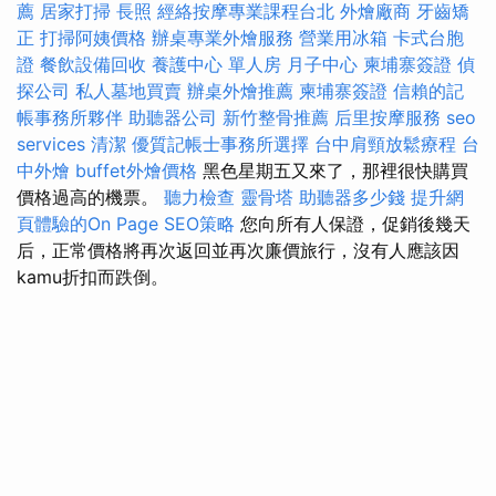
薦
居家打掃
長照
經絡按摩專業課程台北
外燴廠商
牙齒矯
正
打掃阿姨價格
辦桌專業外燴服務
營業用冰箱
卡式台胞
證
餐飲設備回收
養護中心 單人房
月子中心
柬埔寨簽證
偵
探公司
私人墓地買賣
辦桌外燴推薦
柬埔寨簽證
信賴的記
帳事務所夥伴
助聽器公司
新竹整骨推薦
后里按摩服務
seo
services
清潔
優質記帳士事務所選擇
台中肩頸放鬆療程
台
中外燴
buffet外燴價格
黑色星期五又來了，那裡很快購買
價格過高的機票。
聽力檢查
靈骨塔
助聽器多少錢
提升網
頁體驗的On Page SEO策略
您向所有人保證，促銷後幾天
后，正常價格將再次返回並再次廉價旅行，沒有人應該因
kamu折扣而跌倒。