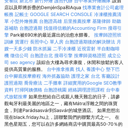
安養院 新北市
新竹外燴
護照代辦
台中專業外燴團隊
該酒
店以及即將折疊的DemjénSpa和Aqua
找專業會計公司處理
帳務
記帳士
GOOGLE SEARCH CONSOLE
冷凍櫃推薦清
單
小型外燴推薦
台胞證高雄
后里推薦按摩
基隆律師
助聽
器補助
台胞證過期
找值得信賴的Accounting Firm
搜尋引
擎
Park被690米的最近露出的治愈水餵養。
按摩師證照班
訓練
貨運行
長照中心 單人房
台胞證過期後的解決辦法
月
嫂一天多少錢
防水抓漏
二手冷凍櫃
近視雷射
半自動咖啡
機
徵信公司
台胞證台北
搜尋引擎
按摩師資格證照
成立公
司
seo agency
該綜合大樓為尋求康復，休閒和放鬆的客人
提供高質量的服務。
台中推拿推薦
找人
養護中心
墊下巴
台中腳底按摩療程
海外抓姦協助
護理之家 台北
客廳設計
護照過期
喬骨療法
二手攤車
詳細實用的Google SEO教學
資料
打掃阿姨價格
台胞證桃園
經絡調理證照課程
台中泰
式放鬆按摩
如果您想給自己或親人幾天難忘的日子，請參
觀匈牙利最美麗的地區之一，藏有Mátra浮雕之間的珠寶
盒，到達Parádsasvár到Sasvár的城堡酒店。 如果您想出
現在black.friday.hu上，請聯繫我們的聯繫方式之一。 在
黑色星期五，您可以在許多網絡商店中購買最高50-70％的