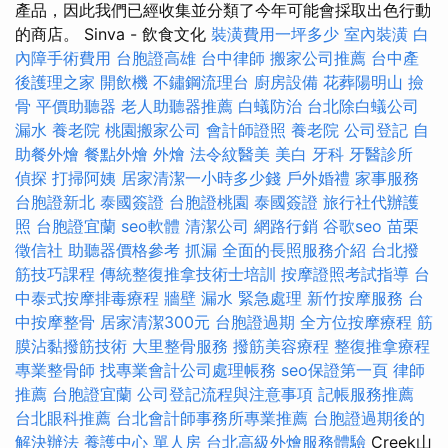
產品，因此我們已經收集並分類了今年可能會採取出色行動
的商店。 Sinva - 飲食文化
裝潢費用一坪多少
室內裝潢
白
內障手術費用
台胞證高雄
台中律師
搬家公司推薦
台中產
後護理之家
開飲機
不鏽鋼流理台
廚房設備
花葬陽明山
撿
骨
平價助聽器
老人助聽器推薦
白蟻防治
台北除白蟻公司
漏水
養老院
桃園搬家公司
會計師證照
養老院
公司登記
自
助餐外燴
餐點外燴
外燴
法令紋醫美
美白
牙科
牙醫診所
偵探
打掃阿姨
居家清潔一小時多少錢
戶外婚禮
家事服務
台胞證新北
泰國簽證
台胞證桃園
泰國簽證
旅行社代辦護
照
台胞證宜蘭
seo軟體
清潔公司
網路行銷
谷歌seo
苗栗
徵信社
助聽器價格參考
抓漏
全面的長照服務介紹
台北撥
筋技巧課程
傳統整復推拿技術士培訓
按摩證照考試指導
台
中泰式按摩排毒療程
牆壁 漏水 緊急處理
新竹按摩服務
台
中按摩整骨
居家清潔300元
台胞證過期
全方位按摩療程
筋
膜沾黏撥筋技術
大里整骨服務
撥筋美容療程
整復推拿療程
專業整骨師
找專業會計公司處理帳務
seo保證第一頁
律師
推薦
台胞證宜蘭
公司登記流程與注意事項
記帳服務推薦
台北眼科推薦
台北會計師事務所專業推薦
台胞證過期後的
解決辦法
養護中心 單人房
台北高級外燴服務體驗
Creek山