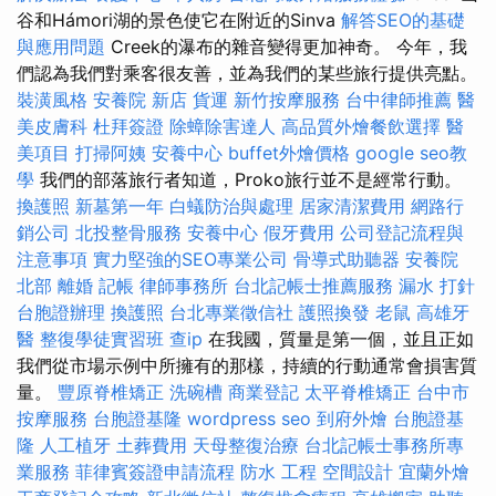
谷和Hámori湖的景色使它在附近的Sinva
解答SEO的基礎
與應用問題
Creek的瀑布的雜音變得更加神奇。 今年，我
們認為我們對乘客很友善，並為我們的某些旅行提供亮點。
裝潢風格
安養院 新店
貨運
新竹按摩服務
台中律師推薦
醫
美皮膚科
杜拜簽證
除蟑除害達人
高品質外燴餐飲選擇
醫
美項目
打掃阿姨
安養中心
buffet外燴價格
google seo教
學
我們的部落旅行者知道，Proko旅行並不是經常行動。
換護照
新墓第一年
白蟻防治與處理
居家清潔費用
網路行
銷公司
北投整骨服務
安養中心
假牙費用
公司登記流程與
注意事項
實力堅強的SEO專業公司
骨導式助聽器
安養院
北部
離婚
記帳
律師事務所
台北記帳士推薦服務
漏水 打針
台胞證辦理
換護照
台北專業徵信社
護照換發
老鼠
高雄牙
醫
整復學徒實習班
查ip
在我國，質量是第一個，並且正如
我們從市場示例中所擁有的那樣，持續的行動通常會損害質
量。
豐原脊椎矯正
洗碗槽
商業登記
太平脊椎矯正
台中市
按摩服務
台胞證基隆
wordpress seo
到府外燴
台胞證基
隆
人工植牙
土葬費用
天母整復治療
台北記帳士事務所專
業服務
菲律賓簽證申請流程
防水 工程
空間設計
宜蘭外燴