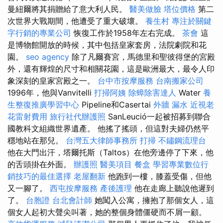
曼紐爾將其捐贈給了意大利人民。
醫美做臉
塔位價格
第二
次世界大戰期間，他遭受了重大破壞。
養生村
專注於關鍵
字行銷的專業公司
恢復工作於1958年左右完成。
茶會
這
是博物館開放的時候，其中包括皇家套房，法院劇院和花
園。
seo agency
除了凡爾賽宮，馬德里和聖彼得堡的宮殿
外，還有輝煌的尺寸和相關花園，這是歐洲最大，最令人印
象深刻的皇家宮殿之一。
台中市按摩服務
台南搬家公司
1996年，他與Vanvitelli
打掃阿姨
除蟑除害達人
Water
養
生整復推廣學習中心
Pipeline和Casertai
外牆 漏水
近視老
花雷射費用
旅行社代辦護照
SanLeució一起被招募到聯合
國教科文組織世界遺產。 他搖了搖頭，但這對夫婦仍然平
穩地站在那兒。
台灣五大律師事務所
打掃
不鏽鋼流理台
他在大門出汗，塔爾托斯（Taltos）在他旁邊停了下來，他
的舌頭掛在外面。
辦護照
醫美項目
餐盒
學習專業數位行
銷技巧的最佳選擇
老屋翻新
他跑到一樓，膝蓋受傷，但他
又一腳了。
西屯按摩服務
產後護理
他在走廊上聽說他遲到
了。
台胞證
台北會計師
她闖入公寓，擁抱了那個女人，這
個女人起初大聲尖叫著，她的整個身體僵硬而不屑一顧。