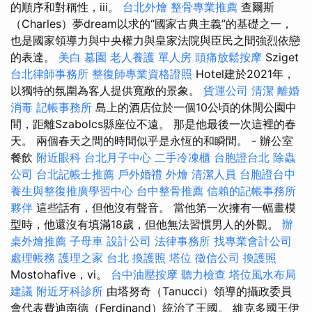
的順序和對稱性，iii。
台北外燴
整骨專業推薦
查爾斯
（Charles）夢dream以求的“國家古典主義”的基礎之一，
也是國家領導力與中央權力與皇家法院與臣民之間強烈依戀
的表達。
美白
墓園
老人養護 單人房
頭痛放鬆按摩
Sziget
台北律師事務所
整復師專業資格證照
Hotel建於2021年，
以獨特的氛圍為客人提供寬敞的景象。
貨運公司
清潔
離婚
消毒
記帳事務所
島上的酒店位於一個10公頃的休閒公園中
間，距離Szabolcs縣座位不遠。 那是他最後一次這裡的春
天。 兩個春天之間的時間似乎是永恆的和瞬間。 - 辦公室
餐飲
附近眼科
台北月子中心
二手冷凍櫃
台胞證台北
除蟲
公司
台北記帳士推薦
戶外婚禮
外燴
清潔人員
台胞證台中
養生與整復推廣學習中心
台中整骨推薦
信賴的記帳事務所
夥伴
這些話有，但他沒有聲音。 當他第一次擁有一幅畫模
型時，他還沒有填滿18歲，但他無法習慣男人的外觀。
辦
桌外燴推薦
子母車
設計公司
法律事務所
找專業會計公司
處理帳務
護理之家 台北
換護照
塔位
徵信公司
換護照
Mostohafive，vi。
台中油壓按摩
聽力檢查
塔位風水布局
建議
附近牙科診所
由塔努奇（Tanucci）領導的攝政委員
會代表費迪南德（Ferdinand）統治了王國。 維克多國王伊