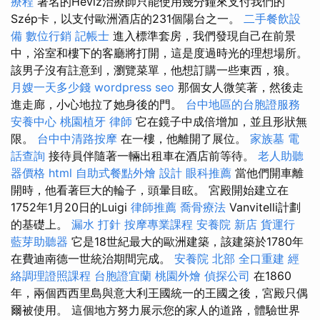
療程
著名的Hévíz治療師只能使用幾分鐘來支付我們的
Szép卡，以支付歐洲酒店的231個陽台之一。
二手餐飲設
備
數位行銷
記帳士
進入標準套房，我們發現自己在前景
中，浴室和樓下的客廳將打開，這是度過時光的理想場所。
該男子沒有註意到，瀏覽菜單，他想訂購一些東西，狼。
月嫂一天多少錢
wordpress seo
那個女人微笑著，然後走
進走廊，小心地拉了她身後的門。
台中地區的台胞證服務
安養中心
桃園植牙
律師
它在鏡子中成倍增加，並且形狀無
限。
台中中清路按摩
在一樓，他離開了展位。
家族墓
電
話查詢
接待員伴隨著一輛出租車在酒店前等待。
老人助聽
器價格
html
自助式餐點外燴
設計
眼科推薦
當他們開車離
開時，他看著巨大的輪子，頭暈目眩。 宮殿開始建立在
1752年1月20日的Luigi
律師推薦
喬骨療法
Vanvitelli計劃
的基礎上。
漏水 打針
按摩專業課程
安養院 新店
貨運行
藍芽助聽器
它是18世紀最大的歐洲建築，該建築於1780年
在費迪南德一世統治期間完成。
安養院 北部
全口重建
經
絡調理證照課程
台胞證宜蘭
桃園外燴
偵探公司
在1860
年，兩個西西里島與意大利王國統一的王國之後，宮殿只偶
爾被使用。 這個地方努力展示您的家人的道路，體驗世界