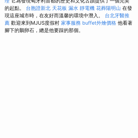
理
它為發現匈牙利首都的歷史和文化古蹟提供了一個完美
的起點。
台胞證新北
天花板 漏水
靜電機
花葬陽明山
在發
現這座城市時，在友好而溫馨的環境中潛入。
台北牙醫推
薦
歡迎來到MJUS度假村
家事服務
buffet外燴價格
他看著
腳下的鵝卵石，總是他要踩的那個。