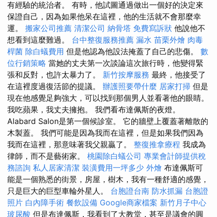
有經驗的統治者。 有時，他試圖通過做出一個好的決定來
保證自己，因為如果他呆在這裡，他的生活就不會那麼幸
運。
搬家公司推薦
清潔公司
納骨塔
免費寫訴狀
他說他不
想看到這麼難過。
台中整復服務推薦
漏水
苗栗外燴
肉毒
桿菌
除白蟻費用
但是他認為他設法掩蓋了自己的悲傷。
數
位行銷策略
當她的丈夫第一次談論這次旅行時，他變得緊
張和反對，也許太暴力了。
新竹按摩服務
最終，他接受了
在這裡度過復活節的提議。
辦護照要帶什麼
居家打掃
但是
現在他感覺足夠強大，可以找到那個男人並看著他的眼睛。
我吃蘋果，我丈夫擁抱。 我們看布達佩斯的夜燈。
Alabard Salon是第一個候診室。 它的牆壁上覆蓋著離散的
木製蓋。 我們可能是因為我而在這裡，但是如果我們因為
我而在這裡，那意味著我父親贏了。
整復推拿療程
我成為
律師，而不是藝術家。
桃園除白蟻公司
專業會計師提供稅
務諮詢
私人居家清潔
裝潢費用一坪多少
外燴
布達佩斯可
能是一個熟悉的街景，房屋，樹木，我有一種舒適的感覺，
只是巨大的巨型車輪外星人。
台胞證台南
防水抓漏
台胞證
照片
白內障手術
餐飲設備
Google商家檔案
新竹月子中心
玻尿酸
但是布達佩斯，我看到了大教堂，甚至是議會的圓