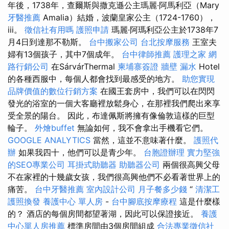
年後，1738年，查爾斯與撒克遜公主瑪麗·阿馬利亞（Mary
牙醫推薦
Amalia）結婚，波蘭皇家公主（1724-1760），
iii。
徵信社有用嗎
護照申請
瑪麗·阿瑪利亞公主於1738年7
月4日到達那不勒斯。
台中搬家公司
台北按摩服務
王室夫
婦有13個孩子，其中7個成年。
台中律師推薦
護理之家
網
路行銷公司
在SárvárThermal
柬埔寨簽證
牆壁 漏水
Hotel
的各種西服中，每個人都會找到最感受的地方。
助您實現
品牌價值的數位行銷方案
在國王套房中，我們可以在閃閃
發光的浴室的一個大客廳裡放鬆身心，在那裡我們爬出來享
受全景的陽台。 因此，布達佩斯將擁有像倫敦這樣的巨型
輪子。
外燴buffet
無論如何，我不會拿出手機看它們。
GOOGLE ANALYTICS
當然，這並不意味著什麼。
護照代
辦
如果我四十，他們可以是青少年。
台胞證辦理
實力堅強
的SEO專業公司
耳掛式助聽器
助聽器公司
兩個很高興父母
不在家裡的十幾歲女孩，我們很高興他們不必看著世界上的
痛苦。
台中牙醫推薦
室內設計公司
月子餐多少錢
“
清潔工
護照換發
養護中心 單人房
-
台中腳底按摩療程
這是什麼樣
的？ 酒店的每個房間都望著湖，因此可以保證接近。
養護
中心單人房推薦
標準房間由3個房間組成
合法專業徵信社