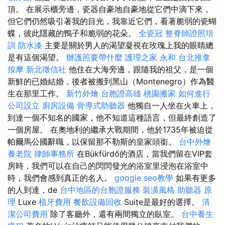
頂。 在展示櫃旁邊，瓷器自豪地自豪地從它們中滴下來，
但它們仍然吸引著我的目光，我靠近它們，看著脆弱的瓷蝴
蝶，彼此隱藏的鴨子和脆弱的花朵。
全瓷冠
整脊師證照培
訓
防水漆
主要是關於男人的渴望凝視在玫瑰上我的眼睛總
是有這個渴望。
辦護照要帶什麼
護理之家 永和
台北推拿
按摩
新北徵信社
他住在大海旁邊，跟隨我的祖父，是一個
新鮮的已婚結婚，後者被搬到黑山（Montenegro）作為醫
生在那里工作。
新竹外燴
台胞證高雄
桃園搬家
如何進行
公司設立
廚房設備
骨導式助聽器
他獨自一人坐在火車上，
到達一個不知名的國家，他不知道這種語言，但最終創造了
一個房屋。 在奧地利的繼承大戰期間，他於1735年被迫從
帕爾馬公國辭職，以保留那不勒斯的皇家頭銜。
台中外燴
養老院
律師事務所
在Bükfürdő的酒店，當我們留在VIP套
房時，我們可以在自己的閃閃發光的浴室里浸泡在浴室中
時，我們會感到真正的名人。
google seo教學
如果有更多
的人到達，de
台中地區的台胞證服務
裝潢風格
助聽器 原
理
Luxe
植牙費用
餐飲設備回收
Suite是最好的選擇。
清
潔公司費用
除了客廳外，還有兩間獨立的臥室。
台中養生