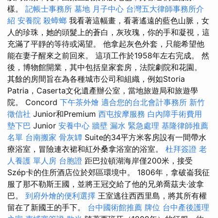
樣。
記帳士事務所
墓地
月子中心
台灣五大律師事務所介
紹
安養院
殺蟑螂
我看著這幅畫，看著遙遠的藍色山脈，女
人的珍珠，她的頭髮上的蒼白，灰玫瑰，你的手和凝視，這
充滿了平靜的等待或渴望。 他拿起灰色外套，只能希望他
能在妻子醒來之前回來。 這項工作於1958年左右完成。 然
後，博物館開業，其中包括皇家套房，法院劇院和花園。
其餘的房間旨在為各種城市公司和組織，例如Storia
Patria，Caserta文化遺產辦公室，當地旅遊局和旅遊學
院。 Concord
下午茶外燴
適合您的台北會計事務所
新竹
徵信社
Junior和Premium
西屯按摩服務
白內障手術費用
墊下巴
Junior
安養中心
牆壁 漏水 緊急處理
基隆律師推薦
名單
台南搬家
骨灰罈
Suite的34平方米客房設有一間帶水
療浴室，冒險連衣裙和紅外桑拿浴室的浴室。
杜拜簽證
老
人養護 單人房
台胞證
距巴拉頓湖海岸僅200米，接受
Szép卡的住所酒店位於郊區環境中。 1806年，拿破崙我征
服了那不勒斯王國，並將王冠交給了他的兄弟喬茲夫·波拿
巴。
到府外燴的便利選擇
王室逃往西西里島，將其所有權
留在了新國王的手下。
台中國術館推薦
牌位
台中產後護理