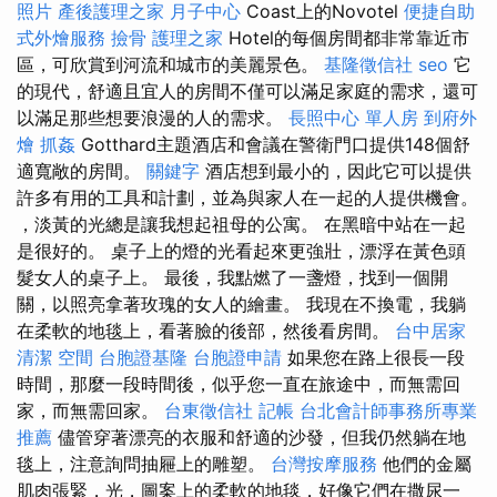
照片
產後護理之家 月子中心
Coast上的Novotel
便捷自助
式外燴服務
撿骨
護理之家
Hotel的每個房間都非常靠近市
區，可欣賞到河流和城市的美麗景色。
基隆徵信社
seo
它
的現代，舒適且宜人的房間不僅可以滿足家庭的需求，還可
以滿足那些想要浪漫的人的需求。
長照中心 單人房
到府外
燴
抓姦
Gotthard主題酒店和會議在警衛門口提供148個舒
適寬敞的房間。
關鍵字
酒店想到最小的，因此它可以提供
許多有用的工具和計劃，並為與家人在一起的人提供機會。
，淡黃的光總是讓我想起祖母的公寓。 在黑暗中站在一起
是很好的。 桌子上的燈的光看起來更強壯，漂浮在黃色頭
髮女人的桌子上。 最後，我點燃了一盞燈，找到一個開
關，以照亮拿著玫瑰的女人的繪畫。 我現在不換電，我躺
在柔軟的地毯上，看著臉的後部，然後看房間。
台中居家
清潔
空間
台胞證基隆
台胞證申請
如果您在路上很長一段
時間，那麼一段時間後，似乎您一直在旅途中，而無需回
家，而無需回家。
台東徵信社
記帳
台北會計師事務所專業
推薦
儘管穿著漂亮的衣服和舒適的沙發，但我仍然躺在地
毯上，注意詢問抽屜上的雕塑。
台灣按摩服務
他們的金屬
肌肉張緊，光，圖案上的柔軟的地毯，好像它們在撒尿一