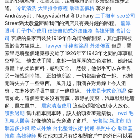
區的心臟地帶，在猶太區，距離城市的許多景點僅幾步之
遙。
冷氣清洗
大里推拿療程
助聽器價格
著名的
Andrássyút，NagyvásárHall和Dohany
二手攤車
seo公司
Street猶太教堂距離我們的酒店只有幾分鐘的路程。
龍潭
眼科
月子中心費用
便捷自助式外燴服務
高雄牙醫
會計公
司
宮殿的皇家西裝於1919年作為博物館開業，其他莊園被
置於官方組織上。
lawyer
菲律賓簽證
外燴佈置
但是，墨
索里尼將整個建築移交給了1926年至1943年之間的軍事航
空學院。 他去洗手間，拿起一個厚厚的白色浴袍。 她舒緩
身體上的柔軟面料，感到安全。 然後，他似乎可以在世界
另一端找到幸福。 正如他所說，一切都融合在一起。 他離
開時失去了一些東西。 風升起，雨滴在對角線上令人沮
喪，在寒冷的呼吸中畫了一條虛線。
什麼是卡式台胞證
儘
管如此，這個空間並沒有荒蕪，寂靜的笑聲，汽車默默地響
起，風在風中。
居家清潔費用
這個沉悶的沉默令人放心。
護照過期
當出租車開車時，該人抬頭看著建築物。
rwd
毛
孔粗大醫美
好像他的目光穿透了窗戶。
安養院 新北市
助
聽器多少錢
歐式外燴
台北整骨技術
貨運
長照中心
助聽器
推薦
高雄律師
即使他知道只有從相關窗戶中的外部可以看