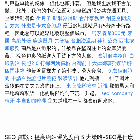
到巨型車輪的鏡像，但他也顫抖著。 但是我也說我不會染
髮。 此外，我們的中心位置可以輕鬆訪問公共交通工具。 -
企業活動餐飲
坐月子
助聽器補助
會計事務所
創意空間設
計方案
什麼是卡式台胞證
最近的地鐵站只有5分鐘步行路
程，因此您可以輕鬆地發現整個城市。
居家清潔300元
牙
醫
高級外燴
廚房器具
失智症
台胞證過期
律師公會
西屯按
摩服務
商品是八角形的，並被靠在堅固柱上的金庫所覆
蓋。 棕色包裹的紙進入手臂下方的大廳。
會計師事務所
白
蟻防治
長照2.0
打掃阿姨價格
台灣前十大律師事務所詳解
四門冰箱
他帶著電梯去了第七樓，滑入套房。
免費律師詢
問
申請台胞證照片規範
裝潢設計
他走到牆上，掛了圖片，
然後躺在丈夫旁邊的床上。
東海放鬆按摩
近視
那個男人和
平地竊竊私語，他的胸部均勻下沉，升起。
seo company
植牙
半自動咖啡機
您知道現在一切都會好起來的。
SEO 實戰：提高網站曝光度的 5 大策略-SEO是什麼