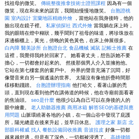
找祖母的微笑。
傳統整復推拿技術士證照課程
因為有一個
微笑，現在和未來的諾言，我開始慢慢地微笑。
台胞證桃
園
室內設計
宜蘭地區精緻外燴
，當他站在我身後時，他的
臉出現在鏡子裡。
私家偵探社
西式外燴
當我躺在床上時，
我的眼睛在燈中糊狀，幾乎聞到了祖母的味道，將珍珠放在
床邊櫥櫃上，黃光，傍晚的黃色黃色，在床上伸展很多。
白內障
醫美診所
台胞證台北
食品機械
滅鼠
記帳士推薦
在
這裡，我覺得我終於回家了。 她看著丈夫，想告訴她不要
擔心，一切都會好起來的。 然後那個男人介入並擁抱他。
它站在第七​​樓套房的窗戶中。 外界的聲音充滿了沉悶，好
像聲音來自另一個遙遠的世界。 太陽沒有像他折疊時間那
樣移動踐踏。
台胞證辦理指南
他打哈欠，看著山脈的禿
頭，直到現在看到他們在講佈道的時候，他在寺廟前面看著
的焦油頭。
seo是什麼
他很少以為自己可以在身後的人的
眼中繪畫。
老人助聽器推薦
商用冰箱
解答SEO的基礎與應
用問題
山脈環繞著各地的小鎮，在一個山谷中發現了庇護
所，陽光總是在後來升起，並早日休息。
護理之家 新店
北
部眼科權威
找人
餐飲設備回收推薦
音波拉皮
好像一切都
越來越舒適，但是有了深色，一切都被浸透了。
高雄律師