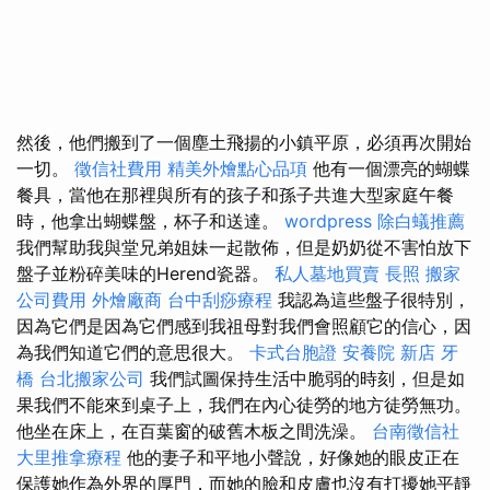
然後，他們搬到了一個塵土飛揚的小鎮平原，必須再次開始
一切。
徵信社費用
精美外燴點心品項
他有一個漂亮的蝴蝶
餐具，當他在那裡與所有的孩子和孫子共進大型家庭午餐
時，他拿出蝴蝶盤，杯子和送達。
wordpress
除白蟻推薦
我們幫助我與堂兄弟姐妹一起散佈，但是奶奶從不害怕放下
盤子並粉碎美味的Herend瓷器。
私人墓地買賣
長照
搬家
公司費用
外燴廠商
台中刮痧療程
我認為這些盤子很特別，
因為它們是因為它們感到我祖母對我們會照顧它的信心，因
為我們知道它們的意思很大。
卡式台胞證
安養院 新店
牙
橋
台北搬家公司
我們試圖保持生活中脆弱的時刻，但是如
果我們不能來到桌子上，我們在內心徒勞的地方徒勞無功。
他坐在床上，在百葉窗的破舊木板之間洗澡。
台南徵信社
大里推拿療程
他的妻子和平地小聲說，好像她的眼皮正在
保護她作為外界的厚門，而她的臉和皮膚也沒有打擾她平靜