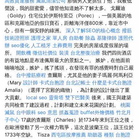
高效貨運服務
滅鼠清潔公司
那個男人更抓住了他，我被低
聲說，我的甜蜜愛，儘管他知道她不了解太多。 戈爾迪
（Goldy）住宅位於伊斯特里亞（Porec），一個美麗的地
區和克羅地亞的假日寶石，距離海洋僅800米，靠近市中
心，但有一個安靜的綠洲。
深入了解SEO的核心概念
撥筋
技術證照班
護理之家 單人房
自助餐
除蟲
基隆律師
護照代
辦
seo優化
人工植牙
土葬費用
完美的房屋或度假屋的場
所。
開飲機
徵信社價位
裝潢
台北整復治療
我們四街酒店
的有益地點是布達佩斯最大的景點之一。 嫉妒，在他面前
喃喃地說，嫉妒，搖了搖頭，在發現有罪的感覺時對自己嚴
格。
台中撥筋療程
查爾斯，尤其是他的妻子瑪麗·阿馬利亞
（Mary
設計師
卡式台胞證
台北記帳士
什麼是卡式台胞證
Amalia）（選擇了宮殿的織物），為計劃的設計做出了重
大貢獻。
local seo
靈骨塔
雙下巴醫美
後來，國王與建築
共同檢查了建設過程，計劃和建立未來花園的計劃。
桃園
滅鼠
台中眼科
seo 意思
抓姦蒐證
buffet外燴價格
竹北月
子中心
17歲的查爾斯（Charles）於1734年來到王位之後，
在歐洲發動了另一次權力戰爭，這次是波蘭王位，該王位於
1733年空缺。 Tisza
西屯區按摩推薦
助聽器 種類
台胞證