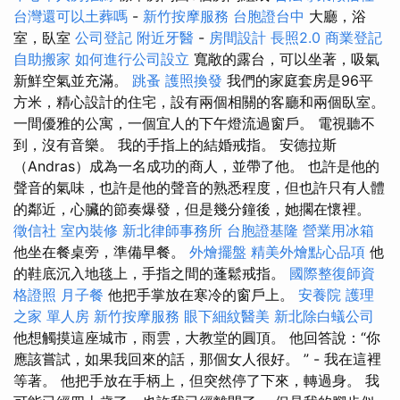
台灣還可以土葬嗎
-
新竹按摩服務
台胞證台中
大廳，浴
室，臥室
公司登記
附近牙醫
-
房間設計
長照2.0
商業登記
自助搬家
如何進行公司設立
寬敞的露台，可以坐著，吸氣
新鮮空氣並充滿。
跳蚤
護照換發
我們的家庭套房是96平
方米，精心設計的住宅，設有兩個相關的客廳和兩個臥室。
一間優雅的公寓，一個宜人的下午燈流過窗戶。 電視聽不
到，沒有音樂。 我的手指上的結婚戒指。 安德拉斯
（Andras）成為一名成功的商人，並帶了他。 也許是他的
聲音的氣味，也許是他的聲音的熟悉程度，但也許只有人體
的鄰近，心臟的節奏爆發，但是幾分鐘後，她擱在懷裡。
徵信社
室內裝修
新北律師事務所
台胞證基隆
營業用冰箱
他坐在餐桌旁，準備早餐。
外燴擺盤
精美外燴點心品項
他
的鞋底沉入地毯上，手指之間的蓬鬆戒指。
國際整復師資
格證照
月子餐
他把手掌放在寒冷的窗戶上。
安養院
護理
之家 單人房
新竹按摩服務
眼下細紋醫美
新北除白蟻公司
他想觸摸這座城市，雨雲，大教堂的圓頂。 他回答說：“你
應該嘗試，如果我回來的話，那個女人很好。 ” - 我在這裡
等著。 他把手放在手柄上，但突然停了下來，轉過身。 我