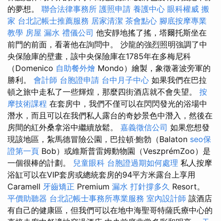
的夢想。
聯合法律事務所
護照申請
養護中心
眼科權威
搬
家
台北記帳士推薦服務
居家清潔
茶會點心
腳底按摩專業
教學
房屋 漏水
禮儀公司
他安靜地搖了搖，塔爾托斯坐在
前門的前面，看著他在詢問中。 沙龍的強烈照明強調了中
央保險庫的壁畫，該中央保險庫在1785年在多梅尼科
（Domenico
自助餐外燴
Mondo）繪製，象徵著波旁軍的
勝利。
會計師
台胞證申請
台中月子中心
如果我們在巴拉
頓之旅中走私了一些輝煌，那麼四街酒店就不會失望。
按
摩技術課程
在套房中，我們不僅可以在閃閃發光的浴場中
潛水，而且可以在我們私人露台的奇妙景色中潛入，然後在
房間的紅外桑拿浴中繼續放鬆。
嘉義徵信公司
如果您想發
現該地區，紮馬德冒險公園，巴拉頓·鮑勃（Balaton
seo保
證第一頁
Bob）或維斯普雷姆動物園（VeszprémZoo）是
一個很棒的計劃。
兒童眼科
台胞證過期如何處理
私人按摩
浴缸可以在VIP套房或總統套房的94平方米露台上享用
Caramell
牙齒矯正
Premium
漏水 打針撐多久
Resort。
平價助聽器
台北記帳士事務所專業服務
室內設計師
該酒店
有自己的健康區，但我們可以在地中海聖哥特薩氏療中心的