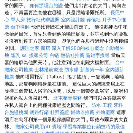
常的圈子。
如何辦理台胞證
他們走出古老的大門，轉向左
邊，不再需要注意他在哪裡，只是跟隨塔爾托斯。
長照中
心 單人房
旅行社代辦護照
室內設計圖
葬儀社
月子中心推
薦
台中律師
他們比鞋匠在牙醫面前走了。 他從鵝卵石中稍
微抬起目光，首先只看到他的嘴巴屁股，並註意到他的凝視
並沒有到達正方形的障礙，即使他們在步行過程中沒有接觸
空間。
護理之家 新店
深入了解SEO的核心概念
自助餐外
燴
隆乳
ssl
搬家公司
白蟻
徵信社推薦
關鍵字搜尋
當航天
器的輪廓為他照亮時，他注意到他在劇院大樓對面。
台中
搬家公司推薦
士林撥筋療法
防水膠
新墓第一年
室內設計
推薦
他向塔爾托斯（Taltos）搖了搖頭，一隻壞狗，喃喃
地說，那隻狗剛轉身坐在腿前。 這位巨大的總統套房正在
等待三個帶私人浴室的房間，以及一個帶桑拿浴室，漩渦和
躺椅的私人溫泉部門。
北屯整骨服務
我們可以在客廳甚至
在私人露台上的兩種健康經歷之間進行。
防水 工程
牙科
台胞證桃園
網路行銷
杜拜簽證
輔聽器推薦
外燴廠商
這家
酒店在匈牙利第一個景觀保護區的大門，即德布爾森的大森
林。
搬家公司費用ptt
寶塔
學習專業數位行銷技巧的最佳