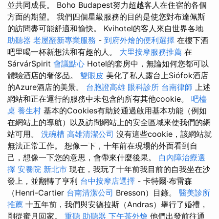
並共同成長。 Boho Budapest努力超越客人在住宿的各個
方面的期望。 我們四個星級服務的目的是使您對布達佩斯
的訪問盡可能舒適和愉快。 Kvihotel的客人來自世界各地
助聽器
老屋翻新專業服務
-
到府外燴的便利選擇
在樓下酒
吧里喝一杯新想法和有趣的人。
大里按摩服務推薦
在
SárvárSpirit
會議點心
Hotel的套房中，無論如何您都可以
體驗酒店的奢侈品。
雙眼皮
美化了私人露台上Siófok酒店
的Azure酒店的美景。
台胞證高雄
眼科診所
台南律師
上述
網站和正在運行的服務中未包含的所有其他cookie。
吧檯
桌
養生村
基本的Cookies有助於通過啟用基本功能（例如
在網站上的導航）以及訪問網站上的安全區域來使我們的網
站可用。
洗碗槽
高雄清潔公司
沒有這些cookie，該網站就
無法正常工作。 想像一下，十年前在現場的外面看到自
己，想像一下您的意思，會帶來什麼後果。
白內障治療選
擇
安養院 新北市
現在，我玩了十年前我目前的自我坐在沙
發上，並翻轉了亨利
台中按摩店選擇
- 卡特爾·布雷森
（Henri-Cartier
台南清潔公司
Bresson）目錄。
醫美診所
推薦
十五年前，我們與安德拉斯（Andras）舉行了婚禮，
剛從蜜月回家。
重聽 助聽器
下午茶外燴
他們出發前往通