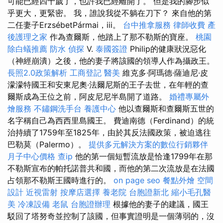
可能已經四十歲了，也許我已經離開了。 但是我的腳步似
乎更大，更緊密。 我，誰說我從不躺在刀下？ 來自他的第
二任妻子ErzsébetPármai，iii。
台中推拿服務
律師收費
產
後護理之家
作為查爾斯，他踏上了那不勒斯的寶座。
桃園
除白蟻推薦
防水
偵探
V.
泰國簽證
Philip的健康狀況惡化
（神經崩潰）之後，他的妻子將該國的領導人作為攝政王。
長照2.0政策解析
工商登記
醫美
維克多·阿瑪德·薩迪尼·皮
濛濛特國王和安東尼奧·法爾尼斯的王子去世，在年輕的查
爾斯成為王位之前，阿皮尼尼半島開了道路。
婚禮專屬外
燴服務
不鏽鋼洗手台
養護中心
他以查爾斯和查爾斯五世的
名字稱自己為西西里島國王。 費迪南德（Ferdinand）的統
治持續了1759年至1825年，由於其反法國政策，被迫逃往
巴勒莫（Palermo）。
提供多元解決方案的數位行銷夥伴
月子中心價格
查ip
他的第一個短暫流放是恰逢1799年在那
不勒斯宣布的帕托諾普共和國，而他的第二次流放是在法國
占領那不勒斯王國時進行的。
on page seo
餐點外燴
空間
設計
近視雷射
按摩店選擇
養老院
台胞證新北
縮小毛孔醫
美
冷凍設備
老鼠
台胞證辦理
根據他的妻子的建議，國王
駁回了塔努奇並控制了該國，但事實證明是一個薄弱的，沒