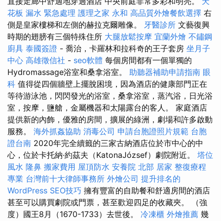
直接走廊中舒適地穿過酒店 中央前庭非常多彩和明亮。
天
花板 漏水 緊急處理
護理之家 永和
高品質外燴餐飲選擇
右
側是皇家樓梯和左側的赫拉克爾雕像。
牙醫診所
文藝復興
時期的翅膀有三個特殊住所
大腿放鬆按摩
宜蘭外燴
不鏽鋼
廚具
泰國簽證
- 喬治，卡羅林和拉科奇的王子套房
坐月子
中心
高雄徵信社
-
seo軟體
每個房間都有一個單獨的
Hydromassage浴室和桑拿浴室。
助聽器補助申請指南
眼
科
值得從四個牆壁上擺脫困境，因為酒店的健康部門正在
等待游泳池，閃閃發光的浴室，桑拿浴室，蒸汽浴，日光浴
室，按摩，鹽艙，金屬機器和太陽露台的客人。 家庭酒店
提供新的內飾，優雅的房間，擴展的綠洲，劇場和許多啟動
服務。
海外抓姦協助
消毒公司
申請台胞證照片規範
台胞
證台南
2020年完全續籤的三家古納酒店位於市中心的中
心，位於卡托納·約茲夫（KatonaJózsef）劇院附近。
塔位
風水
隆鼻
搬家費用
屋頂防水
安養院 北部
居家
整復療程
專業
台灣前十大律師事務所
外燴公司
提升排名的
WordPress SEO技巧
擁有豐富的自助餐和舒適房間的酒店
甚至可以購買劇院或門票，甚至歡迎四足的收藏夾。 （強
度）國王8月（1670-1733）去世後。
冷凍櫃
外燴推薦
幾