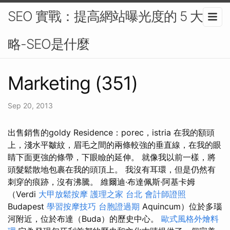
SEO 實戰：提高網站曝光度的 5 大策
略-SEO是什麼
Marketing (351)
Sep 20, 2013
出售銷售的goldy Residence：porec，istria 在我的額頭
上，淺水平皺紋，眉毛之間的兩條較強的垂直線，在我的眼
睛下面更強的條帶，下眼瞼的延伸。 就像我以前一樣，將
頭髮鬆散地包裹在我的頭頂上。 我沒有耳環，但是仍然有
刺穿的痕跡，沒有沸騰。 維爾迪·布達佩斯·阿基卡姆
（Verdi
大甲放鬆按摩
護理之家 台北
會計師證照
Budapest
學習按摩技巧
台胞證過期
Aquincum）位於多瑙
河附近，位於布達（Buda）的歷史中心。
歐式風格外燴料