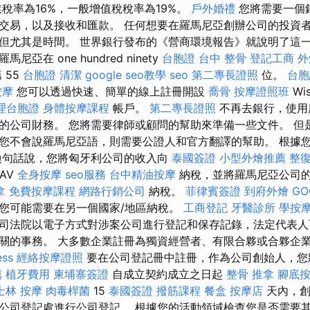
稅率為16%，一般增值稅稅率為19%。
戶外婚禮
您將需要一個
交易，以及接收和匯款。 任何想要在羅馬尼亞創辦公司的投資
但尤其是時間。 世界銀行發布的《營商環境報告》就說明了這一
亞在 one hundred ninety
台胞證
台中 整骨
登記工商
外
 55
台胞證
清潔
google seo教學
seo
第二專長證照
位。
台胞
按摩
您可以透過快速、簡單的線上註冊開設
喬骨
按摩證照班
Wi
理台胞證
身體按摩課程
帳戶。
第二專長證照
不再去銀行，使用
的公司財務。 您將需要律師或顧問的幫助來準備一些文件。 但
您不會說羅馬尼亞語，則需要公證人和官方翻譯的幫助。 根據
換句話說，您將匈牙利公司的收入向
泰國簽證
小型外燴推薦
整復
AV
全身按摩
seo服務
台中精油按摩
納稅，並將羅馬尼亞公司
拿
免費按摩課程
網路行銷公司
納稅。
菲律賓簽證
到府外燴
GO
您可能需要在另一個國家/地區納稅。
工商登記
牙醫診所
學按
司法院以電子方式對涉案公司進行登記和保存記錄，法定代表人
關的事務。 大多數企業註冊為獨資經營者、有限合夥或合夥企
ess
經絡按摩證照
要在公司登記冊中註冊，作為公司創始人，您
薦
植牙費用
柬埔寨簽證
自成立契約成立之日起
整骨 推拿
腳底
士林 按摩
肉毒桿菌
15
泰國簽證
撥筋課程
餐盒
按摩店
天內，創
公司登記處進行公司登記。 根據您的活動領域檢查您是否需要