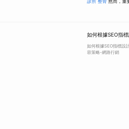
診所
整骨
然而，重
如何根據SEO指
如何根據SEO指標設
容策略-網路行銷