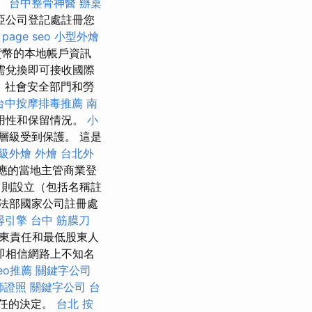
。
台中整骨神醫
辦桌
亞公司登記處註冊您
 page seo
小型外燴
貨幣的本地帳戶資訊
需兌換即可接收國際
、社會安全部門和勞
台中按摩排毒推薦
南
用性和保留情況。
小
層級受到保護。 這是
級外燴
外燴
台北外
應的當地主管商業登
，則設立（包括名稱註
法部國家公司註冊處
尋引擎
台中 筋膜刀
東責任和最低股東人
即相信網路上不知名
eo推薦
關鍵字公司
師證照
關鍵字公司
台
任的決定。
台北 按