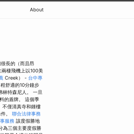
About
個很長的（而且昂
es在兩棲飛機上以100美
薦
Creek） -
台中專
程舒適的10分鐘步
弗林特森尼人。 一旦
料的盾牌。 這個季
 不僅清真寺和鍾樓
條件。
聯合法律事務
事服務
該度假勝地
地區分為三個主要度假勝