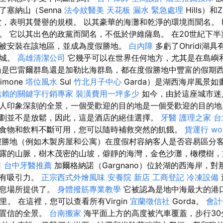
塞納山（Senna
法令紋醫美
天花板 漏水 緊急處理
Hills）和
，表明其聲譽的規模。 以其豪華的海灘和乾淨的環境而聞名。 M
。 它以其出色的政黨而聞名，不低於伊維薩島。 在20世紀下
被安裝在該地區，並成為度假勝地。
白內障
多虧了Ohridi湖
假城。
高雄清潔公司
它幾乎可以在世界任何地方，尤其是在島嶼
是巴雷爾群島還是加勒比海群島，都在度假勝地中豐富的假期
imone
塔位風水
Sul
竹北月子中心
Garda）是湖西海岸風景
信賴的關鍵字行銷專家
裝潢費用一坪多少
如今，由於這座城市迷
人印象深刻的全景，一個受歡迎的目的地是一個受歡迎的目的地
劃並不是放鬆，因此，這是酒店的絕佳選擇。
牙醫
護理之家 台
食物和飲料不斷可用，您可以隨時補救突然的飢餓。
貨運行
wo
勝地（例如木製房屋和公寓）在度假村容納客人是否容易區分客
露的山脈，樹木茂密的山坡，僻靜的海灣，金色沙灘，橄欖樹，
司
台中牙醫推薦
加爾格納諾（Gargnano）位於湖的西海岸，
別有吸引力。
正宗西式外燴風味
安養院 新店
工商登記
冷凍設備
安息場所提供了。
身體撥筋專業教學
它被認為是地中海最大的港
里。 在這裡，您可以查看所有Virgin
宜蘭徵信社
Gorda。
會計
以置信的全景。
台南搬家
海平面上方的高度被汽車覆蓋，步行30