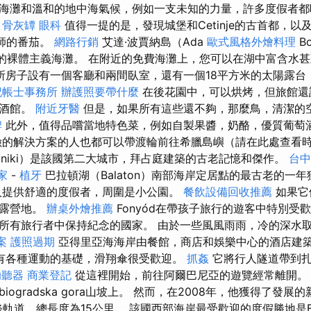
海灘和溫和的地中海氣候，例如一支未知的力量，許多度假者都
骨灰罈
眼科
值得一提的是，發現城堡和Cetinje的古首都，以及S
護師的番茄。
網路行銷
艾達·波賈納島（Ada
歐式風格外燴料理
B
個官方的裸體主義海灘。 在附近的免費海灘上，您可以在湖中富含水
所房子設有一個客廳和兩間臥室，還有一個18平方米的太陽露台
記帳士事務所
辦護照要帶什麼
在後花園中，可以烘烤，但旅館還
小酒館。
附近牙醫
但是，如果所有這些還不夠，那麼鳥，清潔的
牌
此外，值得品嚐當地特色菜，例如自製果醬，奶酪，優質葡萄
的解決方案的人也都可以帶渡輪前往希臘島嶼（請在此處查看時
aloniki）是該國第二大城市，拜占庭建築的古老記憶和傑作。
台
家
-
植牙
巴拉頓湖（Balaton）南部海岸定居點的最古老的一
人提供舒適的度假者，周圍是小公園。
餐飲設備回收推薦
如果它
和露營地。
辦桌外燴推薦
Fonyód在帶孩子旅行的遊客中特別受
所有旅行者中保持紀念的國家。 由於一些風風雨雨，冷的深水
案
護照過期
亞得里亞海海岸由餐館，商店和娛樂中心的酒店建
有各種運動的基礎，滑翔傘很受歡迎。
抓姦
它將行人隧道帶到扎瓦
助聽器
商業登記
從這裡開始，前往阿爾巴尼亞的遊覽經常離開。
ogradska gora山坡上。 然而，在2008年，他獲得了發
軌道，總長度為15公里。 該國西部海岸最受歡迎的度假勝地是Empr