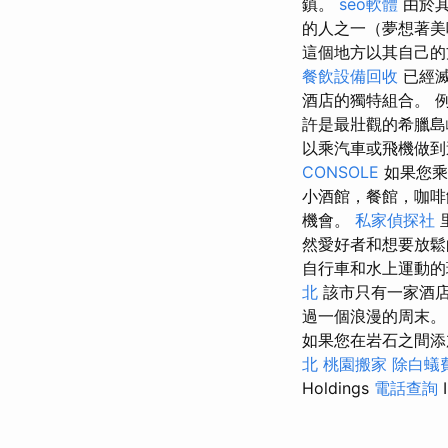
鎮。
seo軟體
由於其
的人之一（夢想著美
這個地方以其自己
餐飲設備回收
已經
酒店的獨特組合。 
許是最壯觀的希臘
以乘汽車或飛機做
CONSOLE
如果您乘
小酒館，餐館，咖啡
機會。
私家偵探社
里
然愛好者和想要放
自行車和水上運動
北
該市只有一家酒店
過一個浪漫的周末。 在
如果您在岩石之間添加
北
桃園搬家
除白蟻
Holdings
電話查詢