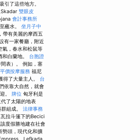
吸引了這些地方。
kadar
雙眼皮
ojana
會計事務所
甚至蘸水。
坐月子中
，帶有美麗的摩西五
設有一家餐廳，附近
空氣，春水和松鼠等
酒和白蘭地。
台胞證
間表）。 例如，塞
中平價按摩服務
福尼
年獲得了大量主人。
台
們依靠大自然，就會
歡迎。
牌位
匈牙利是
取代了太陽的地表
築群組成。
法律事務
拉斗篷下的Becici
 該度假勝地建在社會
展的新勢頭，現代化和擴
ess，Lefkada