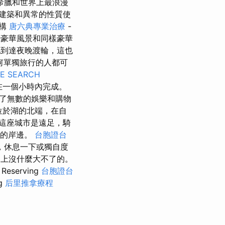
希臘和世界上最浪漫
建築和異常的性質使
結構
唐六典專業治療
-
包括豪華風景和同樣豪華
地到達夜晚渡輪，這也
何單獨旅行的人都可
E SEARCH
在一個小時內完成。
了無數的娛樂和購物
）位於湖的北端，在自
這座城市是遠足，騎
灣的岸邊。
台胞證台
，休息一下或獨自度
us）上沒什麼大不了的。
erving
台胞證台
g
后里推拿療程