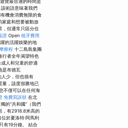
遊覽最合適的時間是
 該術語意味著我們
有機會消費無限的食
的家庭和想要被動放
眾，但通常只區分住
簽證
Open
植牙費用
躍的活躍娛樂的地
按摩療程
十二島島集團
旅行者全年渴望特色
適合成人和兒童的舒適
地是布德瓦
t中的人少，但也很有
質量，該度假勝地已
您不僅可以在任何海
證
免費寫訴狀
在北
獨的“共和國”（我們
有2918.8米高的
口位於夏洛特·阿馬利
有19分鐘。 結合