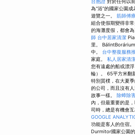
台胞證
對於任何以前
為“浴”的國家公園
遊覽之一。
筋師傅
組合使假期變得非
的海灘度假，都會
師
台中居家清潔
Pi
里。 BálintBo
中。
台中整復服務
家庭。
私人居家清
您有遠處的船或漂浮
輪）。 65平方米
特別質樸，在大夏
的公司，而且沒有
故事一樣。
除蟑除
內，但最重要的是，
司時，總是有機會
GOOGLE ANALYTI
功能是客人的住宿
Durmitor國家公