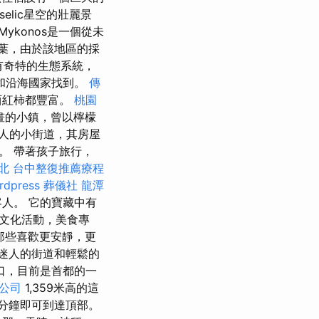
Zselic星空的壯麗景
ykonos是一個從未
半葉，由於該地區的採
具有奇特的生態系統，
和沿海國家找到。
傳
西紅柿都豐富。
桃園
如畫的小鎮，曾以檸檬
人的小街道，其房屋
。 帶著孩子旅行，
北
台中整復推薦療程
rdpress
葬儀社
龍潭
人。 它的寶藏中有
文化活動，美食專
對那些喜歡更安靜，更
迷人的街道和輕鬆的
口，目前是首都的一
公司
1,359米高的這
分鐘即可到達頂部。