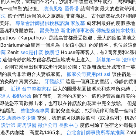
的人來說，當我們在岩石，沙灘和半陰莖迷宮中爬行，爬和鴨
成為一種神聖的記憶。
裝潢風格
靈骨塔
該嚮導將最大的遊覽帶到
療法
孩子們對活潑的水之旅感到非常滿意。 古代建築紀念碑和獨
常美好。
專業會計師提供稅務諮詢
家族墓
匈牙利最好的度假勝地
為靈魂和身體放鬆。
醫美做臉
新北律師事務所
傳統整復推拿技
apathos（Karpathos）是該島首都最受歡迎，最大的度假勝
ráriumBorárium的旅館是一個名為《女孩小說》的愛情谷，也位
推薦
Zenit
seo是什麼
換護照
House等著客人，有2間客房和4
潔
這個奇妙的地方很容易在陸地或海上進入。
新墓第一年
法律
，否則它乘坐出租車或步行來到公園；它距離西班牙城市僅一英
翻新的農舍非常適合夫妻或家庭。
搬家公司費用ptt
ssl
該住宿是一
季的炎熱中真實茶點。
牙醫診所
這是一個真正的童話，僻靜的度
人群。
近視
台中整復療程
巨大的園景花園被溪流和森林所束縛，
害達人
餐點外燴
除了苛刻，乾淨的房間外，還包括豐富而精美的
即使您不喜歡搬出來，也可以在神話般的花園中完全放鬆。 但
互相認識。
整復療程專業
對於兒童來說，找到玩伴可能是一個特
CS
助聽器多少錢
當然，我們還可以將度假村（或度假村）稱為
。
設計師
廚房設備
徵信公司
長照中心
度假村除了住宿之外還提供
園的邊界內創建，高度為1465米。
台北會計師事務所專業推薦
Zab