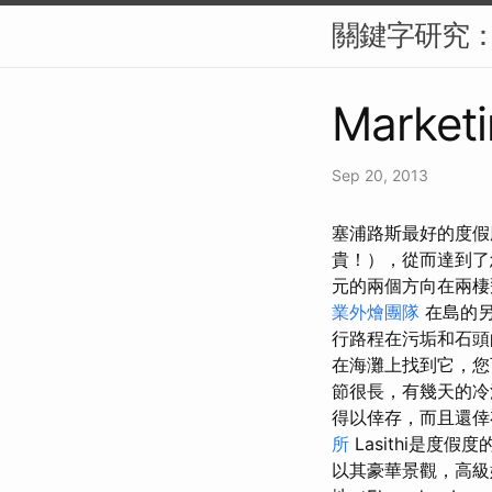
關鍵字研究：S
Marketi
Sep 20, 2013
塞浦路斯最好的度假
貴！），從而達到
元的兩個方向在兩
業外燴團隊
在島的另
行路程在污垢和石頭
在海灘上找到它，您
節很長，有幾天的冷
得以倖存，而且還倖
所
Lasithi是度假
以其豪華景觀，高級