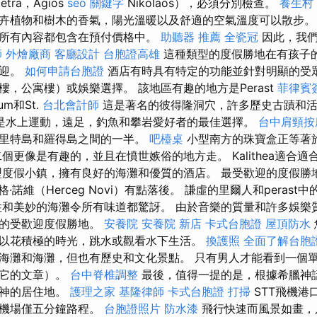
etra，Agios
seo 關鍵字
Nikolaos），必須分別檢查。
養生村
卉植物和樹木的香氣，陽光溫暖以及舒適的空氣溫度可以散步。
所有內容都包含在預付價格中。
助聽器 推薦
全瓷冠
因此，我們
師
外燴廠商
客廳設計
台胞證高雄
這種類型的度假勝地在有孩子
歡迎。
如何申請台胞證
酒店有時具有特定的功能並針對明顯的受
，公寓樓）或娛樂選擇。 該地區有趣的地方是Perast
菲律賓
um和St.
台北會計師
這是著名的彼得隆洞穴，許多歷史古蹟和活
是水上運動，遠足，釣魚和攀岩愛好者的最佳選擇。
台中肩頸
克里特島和羅得島之間的一半。
吧檯桌
小型南方的珠寶盒正等著
個更像是有趣的，並且在憤世嫉俗的地方走。 Kalithea適合
型度假小鎮，擁有良好的海灘和優質的酒店。 最受歡迎的度假勝
格·諾維（Herceg Novi）有點落後。 謙虛的里爾人和peras
性和美妙的海灘令所有味道都驚訝。 由於音樂的質量和許多娛樂
司的受歡迎度假勝地。
安養院
安養院 新店
卡式台胞證
屋頂防水
以花積極的時光，跳水或觀看水下生活。
換護照
全面了解台胞
海灘和海灘，但也有歷史和文化景點。 只有男人才能看到一個單
關它的文章）。
台中脊椎調整
最後，值得一提的是，根據希臘神話，
眾神的居住地。
護理之家
基隆律師
卡式台胞證
打掃
STT飛機港
離機場僅五分鐘路程。
台胞證照片
防水漆
飛行快速而風景如畫，只