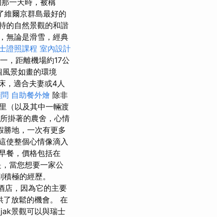
的那一天時，被稱
了維爾京群島最好的
特的自然景觀的和諧
，無論是滑雪，經典
術士證照課程
室內設計
地之一，距離機場約17公
於這個風景如畫的環境
張床，適合夫妻或4人
顧問
自助餐外燴
除非
里（以及其中一輛渡
所掛著的農舍，心情
假勝地，一次有更多
這使整個心情像滴入
早餐，價格包括在
是，當您想要一家公
別積極的經歷。
酒店，因為它的主要
了放鬆的機會。 在
ljak景觀可以與瑞士