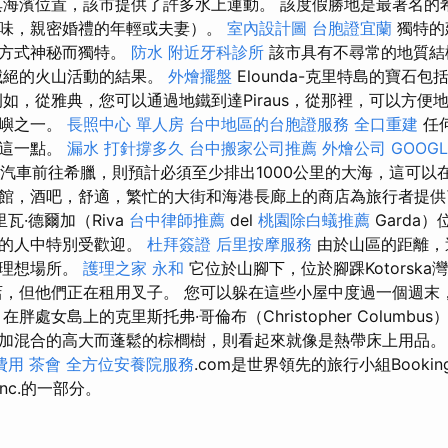
海濱位置，該市提供了許多水上運動。 該度假勝地是最著名的
味，親密婚禮的年輕或夫妻）。
室內設計圖
台胞證宜蘭
獨特的
的方式神秘而獨特。
防水
附近牙科診所
該市具有不尋常的地質
滅絕的火山活動的結果。
外燴擺盤
Elounda-克里特島的寶石
例如，從雅典，您可以通過地鐵到達Piraus，從那裡，可以方便
島嶼之一。
長照中心 單人房
台中地區的台胞證服務
全口重建
任
到這一點。
漏水 打針撐多久
台中搬家公司推薦
外燴公司
GOOGL
汽車前往希臘，則預計必須至少排出1000公里的大海，這可以
館，酒吧，舒適，繁忙的大街和海港長廊上的商店為旅行者提供
瓦·德爾加（Riva
台中律師推薦
del
桃園除白蟻推薦
Garda
鬆的人中特別受歡迎。
杜拜簽證
后里按摩服務
由於山區的距離，
的理想場所。
護理之家 永和
它位於山腳下，位於腳踝Kotorska
，但他們正在租用叉子。 您可以躲在這些小屋中度過一個週末
胖處女島上的克里斯托弗·哥倫布（Christopher Columb
混合的高大而蓬鬆的棕櫚樹，則看起來就像是熱帶床上用品。 Res
費用
茶會
全方位安養院服務
.com是世界領先的旅行小組Bookin
Inc.的一部分。