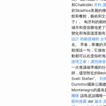
和Chalkidiki
牙科
於Skiathos美麗
館和餐館，藝術和
子）。 匈牙利的鄉
城市和度假勝地更
變化和海面溫度都
設計
助聽器補助
台
名。 早春，希臘的
順便說一句，它接收
動都可以在度假村
護理之家
-
護照換發
一次會議做準備的任
靜，儘管附近的Bed
Sveti Stefan”。
到
Durmitor國家
Montenegro的
團隊
該島是該國唯
眼科推薦
del
漏水 