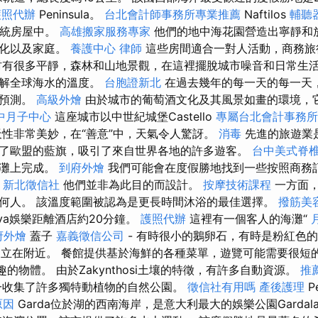
護照代辦
Peninsula。
台北會計師事務所專業推薦
Naftilos
輔聽
的傳統房屋中。
高雄搬家服務專家
他們的地中海花園營造出寧靜和
文化以及家庭。
養護中心
律師
這些房間適合一對人活動，商務旅
村有很多平靜，森林和山地景觀，在這裡擺脫城市噪音和日常生
了解全球海水的溫度。
台胞證新北
在過去幾年的每一天的每一天
有預測。
高級外燴
由於城市的葡萄酒文化及其風景如畫的環境，
中月子中心
這座城市以中世紀城堡Castello
專屬台北會計事務所
天性非常美妙，在“善意”中，天氣令人驚訝。
消毒
先進的旅遊業
了歐盟的藍旗，吸引了來自世界各地的許多遊客。
台中美式脊
海灘上完成。
到府外燴
我們可能會在度假勝地找到一些按照商務
新北徵信社
他們並非為此目的而設計。
按摩技術課程
一方面
何人。 該溫度範圍被認為是更長時間沐浴的最佳選擇。
撥筋美
va娛樂距離酒店約20分鐘。
護照代辦
這裡有一個客人的海灘“
府外燴
蓋子
嘉義徵信公司
- 有時很小的鵝卵石，有時是粉紅色
公園建立在附近。 餐館提供基於海鮮的各種菜單，遊覽可能需要很短
最有趣的物體。 由於Zakynthosi土壤的特徵，有許多自動資源。
推
一收集了許多獨特動植物的自然公園。
徵信社有用嗎
產後護理
Pe
原因
Garda位於湖的西南海岸，是意大利最大的娛樂公園Gardal