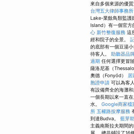
來自多個來源的優質
台灣五大律師事務所
Lake-業餘鳥類監
Island）有一
心
新竹整復服務
這
經和院子的全景。
的底部有一個豆湯
待客人。
助聽器品
過期
任何選擇更冒險
薩洛尼基（Thess
奧德（Fonyód）
居
胞證申請
可以為客
有設備齊全的海灘
一個長期以來一直在
水。
Google商家檔
所
五權路按摩服務
到達Budva。
藍芽
主義南斯拉夫期間的bi
展。 總共鋪設了16條