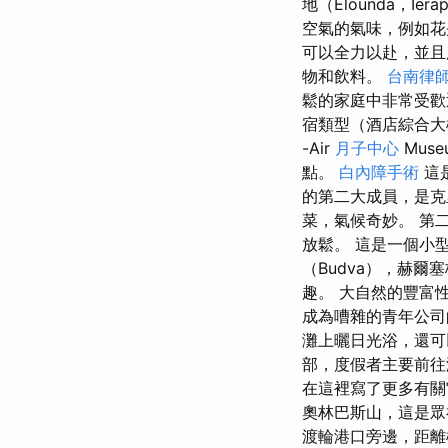
地（Elounda，Ierap
空氣的氣味，例如花
可以全力以赴，並且
物和飲料。
台南律
鬆的家庭中非常受
宿類型（酒店綜合大樓
-Air
月子中心
Muse
點。
白內障手術
這
的第二大成員，是
菜，氣候奇妙。 第二
放鬆。 這是一個小
（Budva），赫爾塞
趣。 大自然的豐富
成為嘈雜的青年公
灘上曬日光浴，還可
部，度假者主要前往
在這裡寫了更多有
奧林巴斯山，這是
渡輪港口旁邊，距