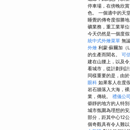
停車場，在傍晚欣賞了
色。 一個適中的天堂
睡覺的傳奇度假勝地
礦業務，重工業單位
今天仍然是一個度
統中式外燴菜單
無論
外燴
利蒙·蘇爾加（L
的生產而聞名。
可
建在山腰上，以及令
看城市，從計劃到計
同樣重要的是，由於
眼科
如果客人在度假
岩石牆落入大海，裸
業，傳統。
禮儀公
僻靜的地方的人特
城市氛圍為理想的
部分，距其中心12公
個奇觀具有令人難