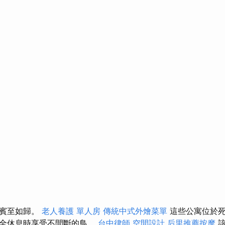
到賓至如歸。
老人養護 單人房
傳統中式外燴菜單
這些公寓位於死
在全休息時享受不間斷的鳥。
台中律師
空間設計
后里推薦按摩