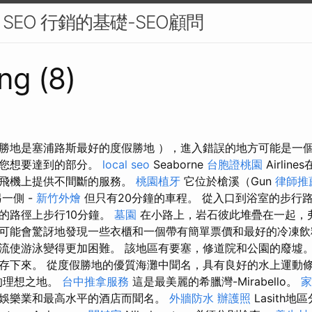
EO 行銷的基礎-SEO顧問
ng (8)
勝地是塞浦路斯最好的度假勝地 ），進入錯誤的地方可能是一
了您想要達到的部分。
local seo
Seaborne
台胞證桃園
Airlin
棲飛機上提供不間斷的服務。
桃園植牙
它位於槍溪（Gun
律師推
一側 -
新竹外燴
但只有20分鐘的車程。 從入口到浴室的步行路
的路徑上步行10分鐘。
墓園
在小路上，岩石彼此堆疊在一起，
可能會驚訝地發現一些衣櫃和一個帶有簡單票價和最好的冷凍飲
流使游泳變得更加困難。 該地區有要塞，修道院和公園的廢墟。
存下來。 從度假勝地的優質海灘中聞名，具有良好的水上運動
度的理想之地。
台中推拿服務
這是最美麗的希臘灣-Mirabello。
家
娛樂業和最高水平的酒店而聞名。
外牆防水
辦護照
Lasith