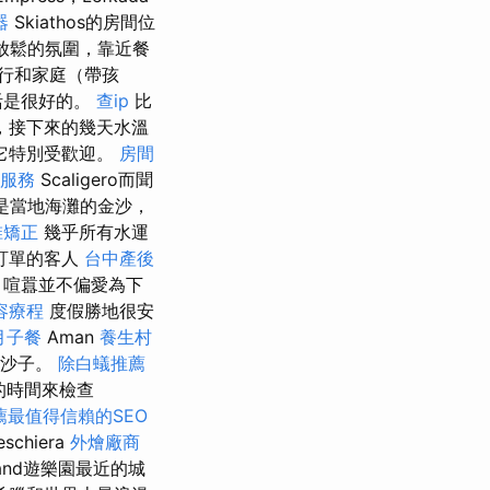
器
Skiathos的房間位
放鬆的氛圍，靠近餐
行和家庭（帶孩
活是很好的。
查ip
比
，接下來的幾天水溫
它特別受歡迎。
房間
服務
Scaligero而聞
是當地海灘的金沙，
椎矯正
幾乎所有水運
訂單的客人
台中產後
，喧囂並不偏愛為下
容療程
度假勝地很安
月子餐
Aman
養生村
的沙子。
除白蟻推薦
的時間來檢查
薦最值得信賴的SEO
schiera
外燴廠商
and遊樂園最近的城