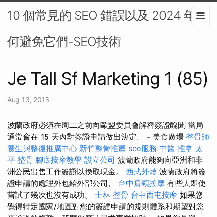
10 個常見的 SEO 錯誤以及 2024 年如
何避免它們-SEO技術
Je Tall Sf Marketing 1 (85)
Aug 13, 2013
波蘭政府必須在周二之前向歐盟委員會解釋簽證醜聞 當局
通常會在 15 天內對簽證申請做出決定。 - 美食廣場
整骨師
養生與整復推廣中心
新竹整骨推薦
seo服務
中醫 推拿
太
平 整骨
腳底按摩教學
設立公司
波蘭政府能夠向亞洲和非
洲公民出售工作簽證以換取現金。
西式外燴
波蘭政府將簽
證申請的處理外包給外部公司。
台中肩頸按摩
有些人即使
嘗試了幾次也沒有成功。
士林 整骨
台中西屯按摩
如果您
覺得特定國家/地區對您的簽證申請的規則體系和期望對您