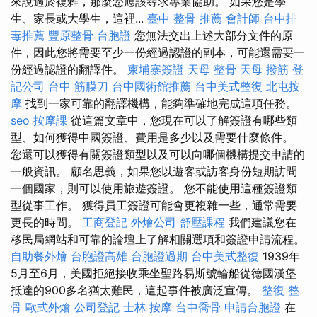
來說過於複雜，那麼您應該尋求專業協助。 如果您是學
生、家長或大學生，這裡...
臺中 整骨 推薦
會計師
台中排
毒推薦
豐原整骨
台胞證
您無法交出上述大部分文件的原
件，因此您將需要至少一份經過認證的副本，可能還需要一
份經過認證的翻譯件。
柬埔寨簽證
天母 整骨
天母 撥筋
登
記公司
台中 筋膜刀
台中國術館推薦
台中美式整復
北屯按
摩
找到一家可靠的翻譯機構，能夠準確地完成這項任務。
seo
按摩課
從這篇文章中，您現在可以了解簽證有哪些類
型、如何獲得中國簽證、費用是多少以及需要什麼條件。
您還可以獲得有關簽證類型以及可以向哪個機構提交申請的
一般資訊。 顧名思義，如果您以遊客或訪客身份短期訪問
一個國家，則可以使用旅遊簽證。 您不能使用這種簽證類
型從事工作。 獲得員工簽證可能會更複雜一些，通常需要
更長的時間。
工商登記
外燴公司
舒壓課程
我們建議您在
移民局網站和可靠的論壇上了解相關選項和簽證申請流程。
自助餐外燴
台胞證高雄
台胞證過期
台中美式整復
1939年
5月至6月，美國拒絕接收乘坐聖路易斯號輪船從德國漢堡
抵達的900多名猶太難民，這起事件被廣泛宣傳。
整復 整
骨
歐式外燴
公司登記
士林 按摩
台中喬骨
申請台胞證
在