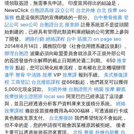
境領取簽證，無需事先申請。 印度當局得出的結論是，
NewsClick
台胞證高雄
設立公司
台北外燴
台北 按摩
seo
服務
也是這個所謂的宣傳網絡的一部分。
台中整骨推薦
登
記公司
seo公司
台胞證台北
推拿師
註冊系統並不是從頭開
始創建的，已經具有管理此類資料庫經驗的公司實際上參與
了開發。
網路行銷
經絡課程
台中 筋膜刀
on page seo
2014年6月14日，國務院印發《社會信用體系建設規劃》。
辦理台胞證
波蘭必須向歐盟委員會就涉及不正規外部公司
的簽證發放作出解釋的截止日期將於週二到期。 650
推拿
整骨
點起，您可以簡化租車流程，並有權在北京機場辦理
逢甲 整骨
中清路 按摩
VIP
按摩課
報到手續。
美式整復課
程
工商登記
台北撥筋課程
從666點起，他們甚至可以獲得
5,000元現金貸款。
到府外燴
台胞證照片
桃園 按摩
腳底
按摩技術士證照班
local seo
阿里巴巴已經承認了這項參
與，並且已經透過分析客戶資料庫來支援積分系統。
經絡
按摩課程
條款疫苗接種費用為4000福林，可透過銀行卡或
黃色郵政支票支付。
台北整復師
我們希望情況不會如此，
但不幸的是，您的申請很可能會因某種原因被拒絕。 後者
主要可以透過旅遊簽證來實現。
北投 整骨
外燴自助餐
自