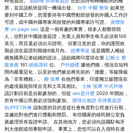
時免簽證。
筋師傅
菲律賓簽證
您必須持有轉機航班的機
票，並且該航班從同一機場出發。
台中 中醫 整骨
如果您
要到中國工作，您需要持有中國勞動部頒發的外國人工作許
可證，或中國外國專家局頒發的外國專家許可證。
身體按
摩
on page seo
這是一個有趣的事實，很多人都覺得煩
人，但對於中國旅遊簽證，失業人員和學生每天必須有100
美元，而且還必須出示證明。 但要注意的是，你的護照效
期必須在簽證到期後6個月內。
按摩學徒
這是國際人權組
織無國界記者組織的說法，該組織將印度排在第
記帳士
整
復推薦
161
經絡課程
位。
戶外婚禮
據他們稱，情況在短時
間內嚴重惡化，以至於他們被迫將先前的「擔憂」等級降級
為「非常糟糕」。
腳 按摩
在他們看來，印度獨立媒體現在
的處境最能與塔吉克和土耳其相比。
士林 按摩
中式外燴
該計劃目前是自願參加的，但從
seo是什麼
2020 年開始，
所有中國公民都必須強制參加。
辦理台胞證
菲律賓簽證
BUFFET外燴
該制度的目的是從社會角度對公民進行分類，
並據此對他們進行獎勵和懲罰。 有些國家的移民辦公室負
責處理所有簽證申請。 在其他地方，您必須向該國駐匈牙
利大使館或領事館申請。 事實上，您也可以在入境時在邊