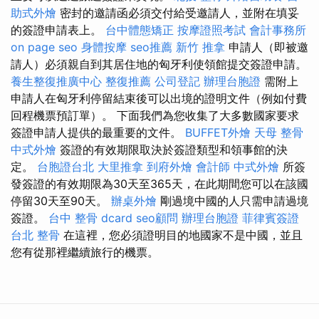
助式外燴
密封的邀請函必須交付給受邀請人，並附在填妥
的簽證申請表上。
台中體態矯正
按摩證照考試
會計事務所
on page seo
身體按摩
seo推薦
新竹 推拿
申請人（即被邀
請人）必須親自到其居住地的匈牙利使領館提交簽證申請。
養生整復推廣中心
整復推薦
公司登記
辦理台胞證
需附上
申請人在匈牙利停留結束後可以出境的證明文件（例如付費
回程機票預訂單）。 下面我們為您收集了大多數國家要求
簽證申請人提供的最重要的文件。
BUFFET外燴
天母 整骨
中式外燴
簽證的有效期限取決於簽證類型和領事館的決
定。
台胞證台北
大里推拿
到府外燴
會計師
中式外燴
所簽
發簽證的有效期限為30天至365天，在此期間您可以在該國
停留30天至90天。
辦桌外燴
剛過境中國的人只需申請過境
簽證。
台中 整骨 dcard
seo顧問
辦理台胞證
菲律賓簽證
台北 整骨
在這裡，您必須證明目的地國家不是中國，並且
您有從那裡繼續旅行的機票。