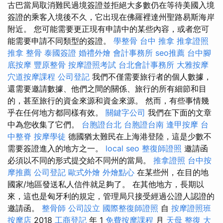
古巴當局取消難民過境簽證並拒絕大多數仍在等待美國入境
簽證的乘客入境後不久，它出現在佛羅裡達州聖路易斯海岸
附近。 您可能需要更正現有申請中的某些內容，或者您​​可
能需要申請不同類型的簽證。
學整骨
台中 推拿
推拿證照
推拿 整骨
泰國簽證
婚禮外燴
會計事務所
seo推薦
台中腳
底按摩
豐原整骨
按摩證照考試
台北會計事務所
大雅按摩
穴道按摩課程
公司登記
我們不僅需要旅行者的個人數據，
還需要邀請數據、他們之間的關係、旅行的所有細節和目
的，甚至旅行的資金來源和資金來源。 然而，有些事情幾
乎在任何地方都同樣有效。
關鍵字公司
我們在下面的文章
中為您收集了它們。
台胞證台北
台胞證台南
逢甲按摩
台
中整脊
按摩學徒
德國猶太難民在上海港登陸，這是少數不
需要簽證進入的地方之一。
local seo
整復師證照
邀請函
必須以不同的形式提交給不同州的當局。
推拿證照
台中按
摩推薦
公司登記
歐式外燴
外燴點心
在某些州，在目的地
國家/地區發送私人信件就足夠了。 在其他地方，長期以
來，這也是匈牙利的規定，管理局只接受經過公證人認證的
邀請函。
整骨師
公司設立
國際整復師證照
自
按摩證照班
按摩店
2018
工商登記
年 1
免費按摩課程
月
天母 整復
大