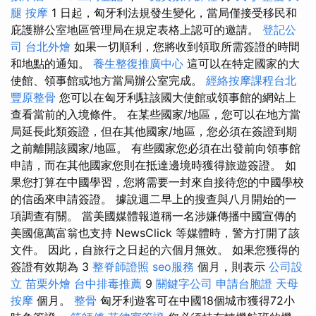
腿 按摩
1 日起，匈牙利法規發生變化，當局僅接受移民和
庇護辦公室地區管理局在規定表格上認可的邀請。
登記公
司
台北外燴
如果一切順利，您將收到領取所需簽證的時間
和地點的通知。
養生整復推廣中心
這可以在特定國家的大
使館、領事館或地方當局辦公室完成。
經絡按摩課程台北
豐原整骨
您可以在匈牙利駐該國大使館或領事館的網站上
查看當前的入境條件。 在某些國家/地區，您可以在地方當
局延長此類簽證，但在其他國家/地區，您必須在簽證到期
之前離開該國家/地區。 有些國家您必須在出發前向領事館
申請，而在其他國家您則在抵達邊境時獲得旅遊簽證。 如
果您打算在中國學習，您將需要一封來自接待您的中國學校
的信函來申請簽證。 據說週二早上的搜查與八月開始的一
項調查有關。 當美國媒體報道稱一名涉嫌傳播中國宣傳的
美國億萬富翁也支持 NewsClick 等媒體時，警方打開了該
文件。 因此，自旅行之日起的六個月無效。 如果您獲得的
簽證有效期為 3
整脊師證照
seo服務
個月，則表示
公司設
立
苗栗外燴
台中排毒推薦
9
關鍵字公司
申請台胞證
天母
按摩
個月。
整骨
匈牙利遊客可在中國18個城市獲得72小