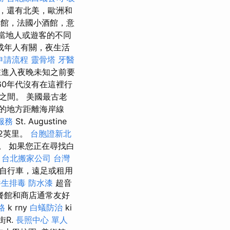
，還有北美，歐洲和
館，法國小酒館，意
足當地人或遊客的不同
成年人有關，夜生活
申請流程
靈骨塔
牙醫
在進入夜晚未知之前要
60年代沒有在這裡行
灘之間。 美國最古老
的地方距離海岸線
服務
St. Augustine
42英里。
台胞證新北
上。 如果您正在尋找白
台北搬家公司
台灣
自行車，遠足或租用
養生排毒
防水漆
超音
餐館和商店通常友好
格
k rny
白蟻防治
ki
街R.
長照中心 單人