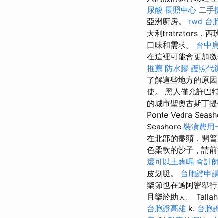
尿酸
長照中心
二手
亞洲廚房。
rwd
台
大利tratrato
口味和需求。
台中
在這裡可能會更加
推薦
防水膠
護照代
了解這些地方的原因
使。 黑人僅允許巴特
的城市聖奧古斯丁提
Ponte Vedra Seas
Seashore
裝潢費用
在北部的盡頭，開普將
色柔軟的沙子，請前
還可以土葬嗎
會計
皮划艇。
台胞證申
樂節也在邁阿密舉行
且樂於助人。 Tallahas
台胞證高雄
k.
台胞