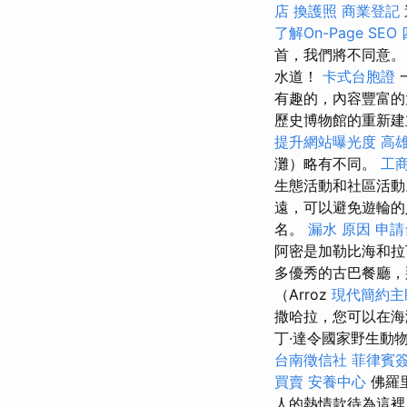
店
換護照
商業登記
了解On-Page SEO
首，我們將不同意。
水道！
卡式台胞證
有趣的，內容豐富
歷史博物館的重新建
提升網站曝光度
高
灘）略有不同。
工
生態活動和社區活動
遠，可以避免遊輪
名。
漏水 原因
申請
阿密是加勒比海和拉
多優秀的古巴餐廳，
（Arroz
現代簡約主
撒哈拉，您可以在海
丁·達令國家野生動
台南徵信社
菲律賓
買賣
安養中心
佛羅里
人的熱情款待為這裡