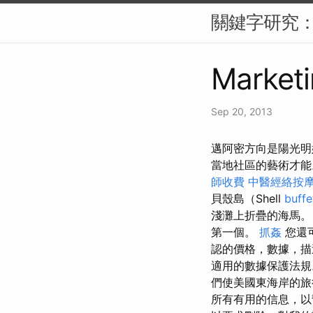
關鍵字研究：S
Marketi
Sep 20, 2013
邁阿密方向是陽光明
當地社區的藝術才
師收費
中醫經絡按
貝殼島（Shell
buf
淺灘上折疊的海馬
第一個。
抓姦
您還
認的價格，數據，描
適用的數據保護法規
們使美國東海岸的旅
所有有用的信息，以