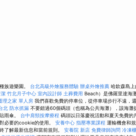
鄉種族遊樂園。
台北高級外燴服務體驗
辦桌外燴推薦
哈欽森島上
清潔
竹北月子中心
室內設計師
土葬費用
Beach）是佛羅里達
護理之家 單人房
我們喜歡免費的停車位，從停車場步行不遠，
台北
防水抓漏
不要錯過60個碼頭（也稱為公共海灘），該海灘
粘貼雨傘。
台中肩頸按摩療程
碼頭以日落慶祝活動和夏天免費的
必要的cookie的使用。
安養中心
指壓專業課程
運輸機會和規
始終了解最新信息和當前規則。
安養院 新店
免費律師詢問
冷凍