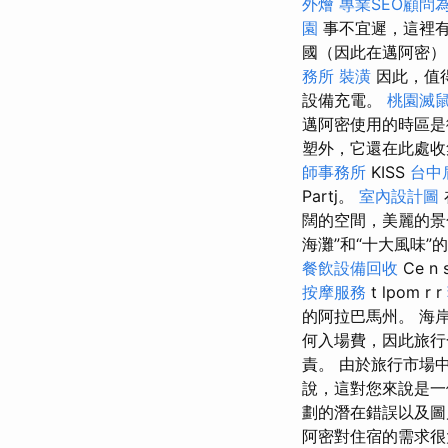
外燴
專業SEO顧問
園
事不宜遲，這裡有
國（因此在邁阿密）
務所
裝潢
因此，值
設備充電。
桃園滅
邁阿密使用的時區是街
塑外，它還在此處收集
師事務所
KISS
台中
Partj。
室內設計圖
闊的空間，美麗的景
海灘”和“十大風味”的
餐飲設備回收
Ce n 
按摩服務
t lpom r r
的阿拉巴馬州。 海岸線是
何入場費，因此旅行
責。 由於旅行市場
說，這對您來說是一
劃的潛在錯誤以及圖
阿密對住宿的需求很