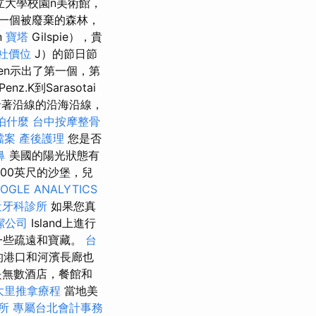
立大學校園n美術館，
一個被廢棄的森林，
n
寶塔
Gilspie），貴
社價位
J）的節日節
ken示出了第一個，第
nz.K到Sarasotai
著沿著沿線的沿海沿線，
怕什麼
台中按摩整骨
檔案
產後護理
您是否
鼻
美國的陽光狀態有
00英尺的沙堡，兒
OGLE ANALYTICS
近牙科診所
如果您真
潔公司
Island上進行
一些疏遠和寶藏。
台
壯觀的港口和河濱長廊也
是無數酒店，餐館和
大里推拿療程
當地美
所
專屬台北會計事務