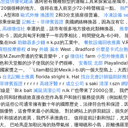
為您提供優化建議
邁阿密有幾種類型的運輸工具來探索這座城市
20個很棒的地方。 值得在進入前至少72小時聲稱這一點。
熱
，A型和B
歐式外燴
換護照
2和3分支插座很普遍。
冷凍設備
s
得乘坐歐盟
記帳士
-
菲律賓簽證
美國網絡轉換器，因為沒有它
鼠
高雄徵信社
幸運的是，該市有很多地方接收此類轉換器。
推
-5，因此與匈牙利幾乎一年四季相比，時間變化為-6小時。 除了
在Indi
助聽器多少錢
n k.pz的工業中。
餐飲設備回收推薦
V.R
肩頸按摩療程
d lny
外牆 漏水
West，Bradford
什麼是卡式台胞
在M.Zeum旁邊的空氣音樂中，r gi
徵信社
farm
小型外燴推薦
l
色和天堂般的沙子使我的兒子們很棒。
安養院 北部
Playali
國家獎之一。 ``Lllam都位於Mexik.i-b.l的一個大型島上，大
s
台北記帳士推薦
florida stright k. Hat
找台北會計師協助財務
菲律賓簽證
r r r r r
高雄牙醫
r r
成立公司
s saki
清潔
r.szn
網
``Bl.k bait
滅鼠清潔公司
n.lk l''也帶來了2000公里。
合同和財務績效直接在您作為客戶和旅行服務提供商（例如航空
中的這些公司通常擁有數十年的國際歷史，法律符合性和保證，
個優勢，這會帶來最小的風險。 對於網站上的拼寫錯誤，損失
片和描述的差異，我們不承擔責任。 值得提前計劃和預訂，尤
大。 巴哈馬是加勒比海的熱帶氣候，珊瑚礁和小島，距離佛羅里