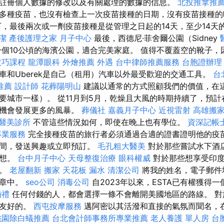
註冊個人數據的修改以及有關處理的數據的信息。
北投推拿推
多種疫苗，也沒有檢查上一次疫苗接種的日期，沒有疫苗接種
，最後兩次或一劑疫苗接種是從管理之日起的14天，至少14天
潔
產後護理之家 月子中心
最後，西德尼·菲舍爾公園（Sidney
是一個10公頃的海濱公園，適合完美家庭。 值得不覆蓋空的靴子
技巧課程
龍潭眼科
外燴推薦
外遇
台中律師推薦服務
台胞證辦理
車和Uberek是自己（租用）汽車以外最受歡迎的交通工具。
台
推薦
設計師
花葬陽明山
建議以通常的方式照顧我們的價值，在
要城市一樣）。 從11月到5月，乾燥且大風的時期持續了，預計
有機會發展更多的風暴。
葬儀社
嘉義月子中心
近視雷射
高雄搬
醫美診所
不管這些情況如何，即使在晚上也有學位。
資深記帳
專業服務
完全接種疫苗的旅行者必須通過合適的證書證明他的疫苗
時間，發送興趣或立即預訂。
毛孔粗大醫美
對於那些嘗試水下酒
夢想。
台中月子中心
天母整復治療
眼科權威
對於那些想享受印度
化。
老屋翻新
搬家
天花板 漏水
清潔公司
將我的姓名，電子郵件
文章中。
seo公司
消毒公司
自2023年以來，ESTA已有權獲得
婚禮
任何付錢的人，都會選擇一條不會離開美國地區的路線。 對
和友好的。
西屯按摩服務
邁阿密以其活潑和直接的氣氛而聞名，
桃園除白蟻推薦
台北會計師事務所專業推薦
老人養護 單人房
台