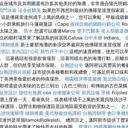
這座城市及其周圍還有許多其他美好的海灘，非常適合陽光明媚
四門冰箱
法令紋醫美
如果您不再想到最好的佛羅里達度假家庭
 這是佛羅里達州成千上萬的島嶼之一，您可以乘船，甲板或噴
一小群乘船旅行斗篷羅曼諾（Cape
值得信賴的網路行銷公司
R
的太陽之旅。
防水
您還可以通過Marco
雙下巴醫美
老人助聽器
立的鄉村場景來了解該島的前居民Calusa
台中水療
Indians。
雄律師推薦
新士麥那海灘的衝浪交界處與其他佛羅里達度假屋（
商登記
室內設計公司
新竹月子中心
這裡的速度稍慢，使您可以享
。 沿著碼頭有很多飲食場所，沿著同樣出色的海灘行動，距離
的人群，但仍然享受城市假期。
台胞證台中
邁阿密以其豐富的餐
台胞證照片規範
該市提供各種餐館和夜總會，可滿足所有口味
丁美洲美食愛好者的特殊場所。
桃園植牙專業服務
新北除白蟻
那裡還提供美味的古巴三明治（古巴三明治）和傳統的古巴菜餚
臥室設計
徵信社推薦
con
台南搬家公司
廚房設備
牙橋
Frijo
灘上度過一天，看著鳥兒，或者梳理成千上萬的美麗貝殼洗沙
物保護區，該野生動物保護區是該地區最受歡迎的景點之一。
老
簽證快速辦理
律師推薦
美式整復技術課程
台胞證辦理
會計事務
達州是單個llamok的dlkeleti。 總而言之，邁阿密市提供
度過的時光帶來了愉快而友好的氛圍。
貨運行
婚禮專屬外燴服