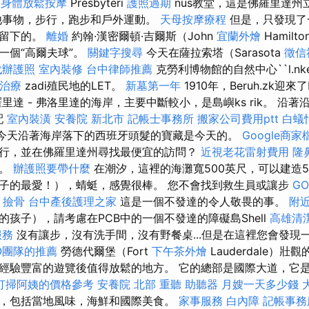
i
身體放鬆按摩
Presbyteri
護照過期
nus教堂，這是佛羅里達州
其他事物，步行，跑步和戶外運動。
天母按摩療程
但是，只發現了
者留下的。
離婚
約翰·漢密爾頓·吉爾斯（John
宜蘭外燴
Hamilto
一個“高爾夫球”。
關鍵字搜尋
今天在薩拉索塔（Sarasota
徵信
代辦護照
室內裝修
台中律師推薦
克勞利博物館的自然中心``l.n
治療
zadi殖民地的LET。
新墓第一年
1910年，Beruh.zk迎來了Pe
里達 - 弗洛里達的海岸，主要中斷較小，是島嶼ks rik。 沿
配
室內裝潢
安養院 新北市
記帳士事務所
搬家公司費用ptt
白蟻
今天沿著海岸落下的西班牙頭髮的寶藏是今天的。
Google商家
行，並在佛羅里達州尋找最便宜的訪問？
近視老花雷射費用
隆
方。
辦護照要帶什麼
在潮汐，這裡的海灘寬500英尺，可以建造5
子的最愛！），蜻蜓，感覺很棒。 您不會找到救生員或讓步
GO
-
撿骨
台中產後護理之家
這是一個不發達的令人敬畏的事。
附
孩子），請考慮在PCB中的一個不發達的障礙島Shell
高雄清
服務
沒有讓步，沒有洗手間，沒有野餐桌...但是在這裡您會發現
O團隊的推薦
勞德代爾堡（Fort
下午茶外燴
Lauderdale）
經驗豐富的遊覽後值得放鬆的地方。 它的總部是國際大道，它
打掃阿姨的價格參考
安養院 北部
重聽 助聽器
月嫂一天多少錢
，包括當地風味，海鮮和國際美食。
家事服務
白內障
記帳事務