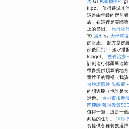
房
Gi
私家偵探社
g
k.pz。 值得嘗試
這是由年齡的定居
族，在這裡是美國第
上的節日。
旅行社
19
漏水
sz
天母整復
的財產。 配方是佛羅
然後回到f - 酒水搭
lsziget。
整脊治療
計劃進行佛羅里達旅
很多提供預算的地
童脖子的葬禮（我孩
台胞證照片
失智症
的想逃脫（也許是大的
巡遊。
台中市按摩
南律師
獲得優質SE
值得一遊，這是一個
商店的住所。
律師
食提供各種餐飲選擇