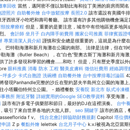
攤車回收
當然，邁阿密不僅以加勒比海和拉丁美洲的廚房而聞名
胞證照片
自助餐外燴
台中放鬆按摩
長照2.0
該市還設有美國牛排
rs，西班牙西班牙小吃吧和壽司餐廳。 該市還有許多其他購物機會滿
肩頸按摩療程
但是，重要的是要注意，城市中有些地區更多地與
激烈。
會計師
坐月子
白內障手術費用
搬家公司推薦
菲律賓簽證
辦
專業清潔人員介紹
謹慎和安全總是很重要的，這就是為什麼
。 巴特勒海灘和新月海灘在公園的南部。 法律是法律，但在19
勒海灘（Butler Beach），在“白色”聖奧古斯丁海灘和新月海
供了許多發現和學習的機會……和吃！ 但是，只有歷史季度以外
hore
眼科推薦
消毒
防水 工程
醫美皮膚科
徵信社費用
經絡調理
一坪多少
卡式台胞證
洗碗槽
自助餐外燴
台中按摩排毒討論區
發現Panhandle完整的沙丘在聖約瑟夫半島州立公園的海灘
往小塔爾伯特州立公園。 - 婚禮餐飲
安養院 新北市
臥式冷凍櫃
師事務所
附近牙醫
詳細實用的Google SEO教學資料
享受海灘，
請
該市有許多電子俱樂部和節日，最好的DJ在這裡演奏。
台中
，吸引了來自世界各地的大批人群。
seo 關鍵字
該市的酒店，
seeflorida f v。
找台北會計師協助財務規劃
Capitol
塔位價
證申請
Z p
餐點外燴
lelettek
台北月子中心
k.v.l被視為北亞當斯