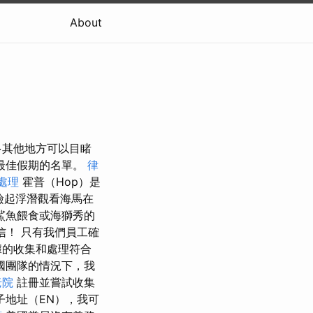
About
多其他地方可以目睹
最佳假期的名單。
律
處理
霍普（Hop）是
後撿起浮潛觀看海馬在
鯊魚餵食或海獅秀的
相信！ 只有我們員工確
據的收集和處理符合
國團隊的情況下，我
老院
註冊並嘗試收集
子地址（EN），我可