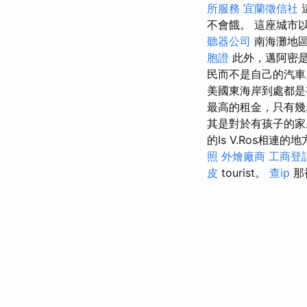
所服務
宜蘭徵信社
不會餓。 這座城市
聽器公司
南海灘地區
胞證
此外，邁阿密
民而不是自己的汽
美國東海岸到處都是有
最高的租金，只有幾步
其是對於有孩子的家庭
的Is V.Ros相連的地
照
外燴廠商
工商登
皮
tourist。
查ip
那裡