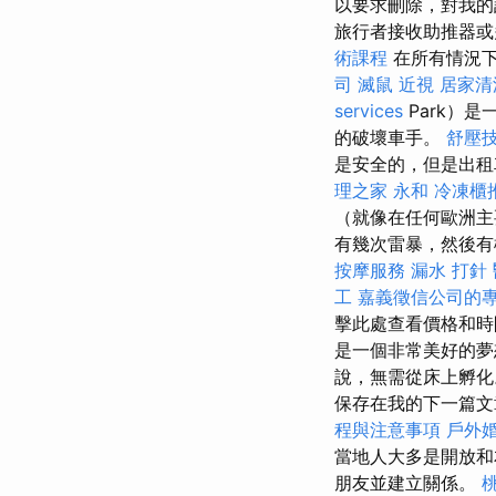
以要求刪除，對我的
旅行者接收助推器或
術課程
在所有情況下
司
滅鼠
近視
居家清
services
Park）
的破壞車手。
舒壓
是安全的，但是出租
理之家 永和
冷凍櫃
（就像在任何歐洲主
有幾次雷暴，然後
按摩服務
漏水 打針
工
嘉義徵信公司的
擊此處查看價格和
是一個非常美好的
說，無需從床上孵
保存在我的下一篇
程與注意事項
戶外
當地人大多是開放
朋友並建立關係。