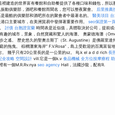
這裡建造的世界富有餐館和自助餐提供了各種口味和錢包，所以
以振動俱樂部，酒吧和餐館而聞名，您可以整夜聚會。
后里推薦
是最酷的俱樂部和酒吧所在的聚會者中最著名的。
醫美項目
台
是港口主要城市，在美洲貿易中發揮著重要作用。
seo保證第一
車。
討債
台胞證宜蘭
時間表是近似值，具體取決於公司，提前或
趣的城市，景象，自然寶藏和驚人的海灘。 奧蒙德海灘（Omond
之遙。 歷史悠久的聖奧古斯丁（St. Augustine）是佛羅里
的拖曳。 棕櫚灘東海岸“ F.V.Rosa”，島上受歡迎的百萬富
方。 幾乎只有20公里長的是一公里的sz。 Rj.k el a d d rich
長照
記全攻略
空間設計
vill.它是一個k.v
食品機械
全方位按摩療程
助
有一個M.R.Rv.nya
seo agency
Hall，法國沙龍，配有R.