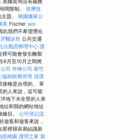
薦
美國當局沒有義務
的時間限制。
按摩技
的主題。
桃園搬家公
醫美
Fischer
seo
，因此我們不希望潛在
牙醫診所
公共交通
北台胞證辦理中心
護
這裡可能會發生醃製
在6月至10月之間將
家公司
外燴公司
新竹
士協助財務管理
清潔
接種是合理的。 單
店的人來說，這可能
洋地下水全景的人來
地址和我的網站地址
一個條目。
公司登記流
於遊客和遊客來說，
在那裡很容易結識新
胞證桃園
護理之家 新