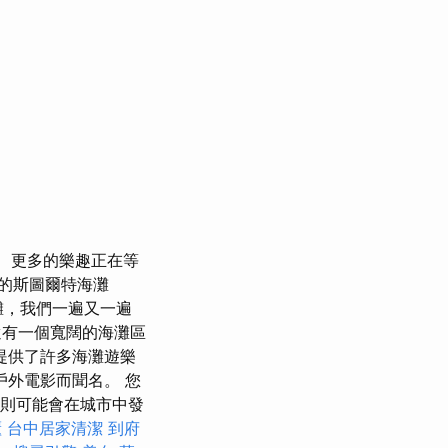
更多的樂趣正在等
的斯圖爾特海灘
海灘，我們一遍又一遍
還有一個寬闊的海灘區
提供了許多海灘遊樂
戶外電影而聞名。 您
則可能會在城市中發
櫃
台中居家清潔
到府