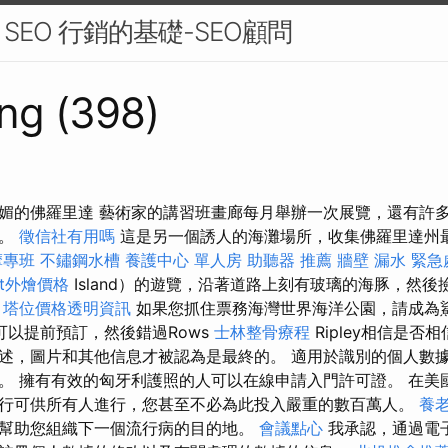
EO 行銷的基礎-SEO顧問
ng (398)
媚的佛羅里達 藝術家的講習班畫廊每月舉辦一次展覽，還有許
能。
徵信社有用嗎
這是另一個誘人的海灘場所，收集佛羅里達州
摩專班
不鏽鋼水槽
養護中心 單人房
助聽器 推薦
牆壁 漏水 緊急
fet外燴價格
Island）的遊覽，沿著道路上刻有玻璃的海豚，然
。
塔位價格透明資訊
如果您抓住票務海灣世界海洋公園，請成為
可以提前預訂，然後錯過Rows
士林整骨療程
Ripley相信是否
述，圖片和其他信息才被認為是最終的。 適用於識別的個人數
。 擁有有效的匈牙利護照的人可以在線申請入門許可證。 在美
行可供所有人進行，您甚至不必為此投入嚴重的數百萬人。
養
幫助您組織下一個流行病的目的地。
會議點心
我承認，通過電