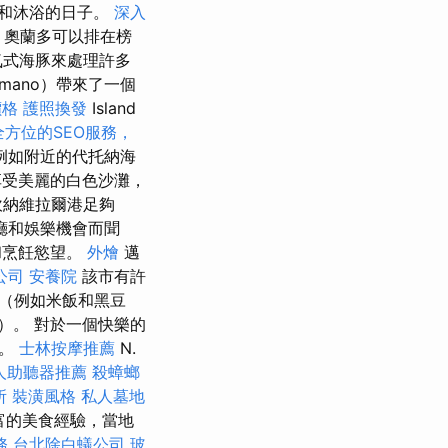
和沐浴的日子。
深入
，奧蘭多可以排在榜
氣式海豚來處理許多
omano）帶來了一個
價格
護照換發
Island
全方位的SEO服務，
例如附近的代托納海
受美麗的白色沙灘，
坎納維拉爾港足夠
廳和娛樂機會而聞
和烹飪慾望。
外燴
邁
公司
安養院
該市有許
（例如米飯和黑豆
les）。 對於一個快樂的
子。
士林按摩推薦
N.
人助聽器推薦
殺蟑螂
所
裝潢風格
私人墓地
了豐富的美食經驗，當地
務
台北除白蟻公司
玻