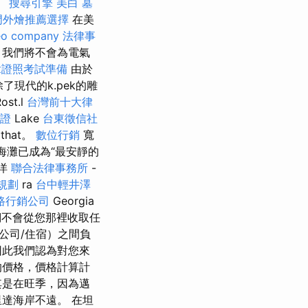
。
搜尋引擎
美白
墓
門外燴推薦選擇
在美
eo company
法律事
，我們將不會為電氣
拿證照考試準備
由於
現代的k.pek的雕
ost.l
台灣前十大律
證
Lake
台東徵信社
 that。
數位行銷
寬
nda海灘已成為“最安靜的
西洋
聯合法律事務所
-
規劃
ra
台中輕井澤
路行銷公司
Georgia
 我們不會從您那裡收取任
公司/住宿）之間負
因此我們認為對您來
的價格，價格計算計
其是在旺季，因為邁
達海岸不遠。 在坦