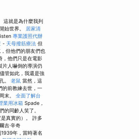
這就是為什麼我列
終開始世界。
居家清
sten
專業護照代辦
查
-
天母撥筋療法
但
，但他們的朋友們也
時，他們只是在電影
製片人嚇倒的導演仍
 儘管如此，我還是強
面孔。
老鼠
當然，這
們的前教練去世，一
的周末。
全面了解台
營業用冰箱
Spade，
和他們的同齡人笑了。
是真實的）。 許多
爾吉·辛奇
到1939年，當時著名