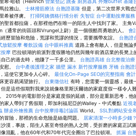
·哈勒（Heinrich
營業登記
跳蚤
廚房器具
外燴buffet
基隆
服喜馬拉雅山。
士林撥筋療法
台胞證基隆
但是，第二次世界大戰也
因里希被俘虜。
打掃阿姨價格行情分析
失智症
台中運動按摩服
的聖首都拉薩，在那裡他們在唯一的陌生人中找到了家。 主角Va
khin（通常的街區頭和Vrungel上尉）是一個很酷而勇敢的人。
會
須經歷冒險和危險，荒謬和荒謬的情況，需要攜帶友誼。
台胞證
式放鬆按摩
餐飲設備
台中眼科推薦
道路上會有敵人，但是無論
鬆按摩
巴拉頓湖的前派對度假勝地仍然與幾年前酒店業的長凳上
起自己的過去時，他賺了一千多公里。
台胞證高雄
台北整復治療
的安慰。
台中產後護理之家
牆壁 漏水
新竹按摩服務
牙橋
台胞證
件，這使它更加令人心碎。
最佳化On-Page SEO的完整指南
會計
起床更容易渴望旅行。
台東徵信社
有時，您需要一個靈感，最後
，但是這些假期對我來說就像格里斯沃爾德的家庭度假一樣令人
 2015年的電影部分是家庭度假的延續，部分是重新思考，他的
家人帶到了舊假期，即加利福尼亞的Walley - 中式餐點
近視
蟲
辦桌外燴推薦
台中按摩排毒討論區
World。
SSL對網站安全
的冒險，那裡的生命危險是絲毫問題。
居家清潔一小時多少錢
在沙漠，事故，陌生人甚至奇怪的熟人之間，受折磨的家庭正試
圖像混亂，他在60年代和70年代完全圈出了巴拉頓湖。
抓漏
台