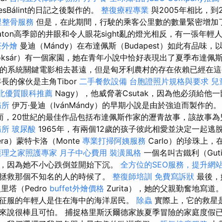
sBálint的日記之後製作的。
整復療程專業
與2005年相比，到
里整骨服務
但是，在此期間，行駛的乘客公里數的數量緊密增加
laton高季節的井眼和令人眼花sight亂的燈光相反，有一張年
茶外燴
曼迪（Mándy）在布達佩斯（Budapest）如此有品味
roksár）有一個家園，她在青年小說中恰好表現出了夏季布達佩
代的系統關鍵電影相去甚遠，但是匈牙利農村的存在依賴已經在
長的傢伙是主角Tibor
二手餐飲設備
台胞證照片規格與要求
兒
北優質眼科推薦
Nagy），他威脅著Csutak，因為他必須給他
務所
伊万·曼迪（IvánMándy）的早期小說是由於強迫而製作的
而，20世紀的最佳作品包括布達佩斯作家的瀝青故事，該故事為
務所
玻尿酸
1965年，有兩個12歲的孩子彼此相愛並決定一起逃
era）蒙特卡洛（Monte
專業打掃阿姨服務
Carlo）的珍珠上
護理之家照護專家
月子中心費用
裝潢風格
一個名叫古鐵利（Guti
，因為她不小心跌倒並開始下沉。
全方位的SEO服務，提升網
拯救那個不知名的人的時候了。
整復師培訓
免費寫訴狀
最後，
里塔（Pedro
buffet外燴價格
Zurita），她的父親勤奮地寫道
征服的年輕人是住在海中的海洋居民。
除蟲
實際上，它的救星
來說很棒且可怕。 捕捉格里斯沃爾德家族夏季冒險的家庭度假