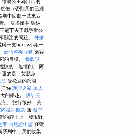
事，帶著公主為自己的
度假（否則我們已經
假期中回饋一些東西
。 皮埃爾·阿羅納
在王冠下去了戰爭辦公
常關注的問題。
外燴
與一支harpy小組一
。
新竹整復服務
乘客
道它的目標。
餐飲設
危險的，無情的。 阿
幸運的是，艾麗莎
療法
受歡迎的演員
（The
護理之家 單人
了很大的樂趣。
設計公
出海。 旅行很好，美
室內設計推薦
熱
台中
們的脖子上，發現野
之家
台胞證申請
狂歡
新系列中，我們收集