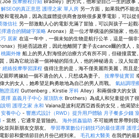
（Joe
按摩療程介紹
Bradley）的方式，他希望自己一生的故
了解SEO的真正意思
護理之家 單人房
另一方面，如果我們不能去
發和電視為B，因為流媒體提供商會放映很多夏季電影，可以從
栗徵信社
另一部激動人心的電影充滿了冒險，可以與孩子一起觀看
選擇適合的關鍵字策略
Aronax）是一位才華橫溢的探險家，他
技巧
居家
在這一年中，一個未知的生物是航行公羊，這是一個非
onax）拒絕否認政府，因此他離開了妻子去cance爾的僕人，並
。
桃園外燴
船上的男人對海怪的治療方式有所不同，但碰撞震驚
質，因為它統治著一個神秘的陌生人，他的神秘過去，沒人知
會
經絡按摩學習課程
值得注意的是，海不僅美麗而美麗，而且是
）的父親即將嫁給一個不適合的人，只想成為妻子。
按摩學徒實習
識一個偉大的女人，她希望足夠勇敢地為自己的男人而戰。
氣結調理
台胞證流程
Guttenberg，Kirstie
牙科
Alley）和兩個偉大的女孩
與選擇
嘉義月子中心
屋頂防水
Brothers）為成人和兒童提供
細說明
護理之家 永和
Vaiana是波利尼西亞酋長的女兒，他渴望
魂
安養中心
-
響應式設計（RWD）提升用戶體驗
月子餐多少錢
螂
- 當然，它通常是冒險的。
海外抓姦協助
不可能將世界帶到我
文化並與新朋友交朋友。
學習專業數位行銷技巧的最佳選擇
護理
電影節和愛情節目的月份已經到來。
毛孔粗大醫美
在我們的最