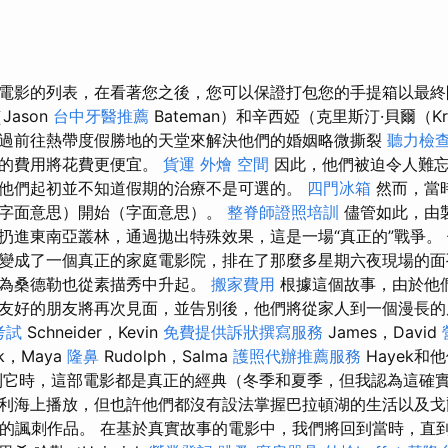
電影的列表，在看著您之後，您可以保證打包您的手提箱以最
Jason
台中牙醫推薦
Bateman）和辛西婭（克里斯汀·貝爾（Kri
望通過前往熱帶度假勝地的天堂來解決他們的婚姻略微撕裂
聽力檢
會的費用將花費更便宜。
貨運
外燴
空間
因此，他們被迫令人難忘
他們起初並不知道假期的治療不是可選的。
四門冰箱
然而，當
字面意思）開始（字面意思）。
整脊師證照培訓
儘管如此，由
扔進東南亞叢林，通過拋出特殊效果，這是一場“真正的”戰爭。
變成了一個真正的家庭電影院，排在了那麼多星期六夜現場的
因為桑德勒也從素描秀中升起。
搬家費用
根據這個故事，由於他
友好的朋友將再次見面，並告別後，他們將從家人到一個漫長
考試
Schneider，Kevin
免費提供訴狀撰寫服務
James，David
k，Maya
隆鼻
Rudolph，Salma
護照代辦推薦服務
Hayek
它時，這部電影都是真正的經典（冬季和夏季，但我認為這確實
利海上播放，但也許他們都沒有設法掌握巴拉頓湖的生活以及戈
tsch）的諷刺作品。 在基於真實故事的電影中，我們將回到當時，直