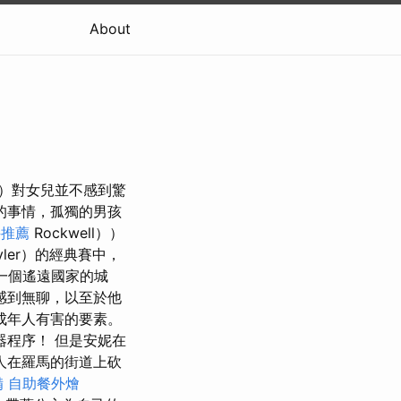
About
n）對女兒並不感到驚
的事情，孤獨的男孩
科推薦
Rockwell））
yler）的經典賽中，
是一個遙遠國家的城
感到無聊，以至於他
成年人有害的要素。
程序！ 但是安妮在
人在羅馬的街道上砍
備
自助餐外燴