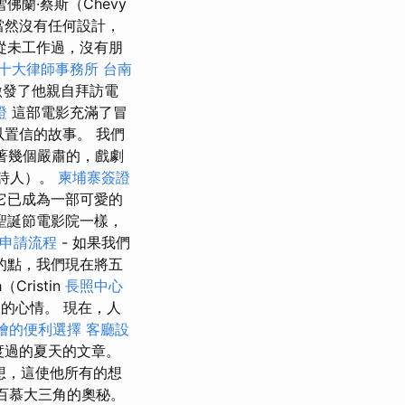
雪佛蘭·蔡斯（Chevy
，當然沒有任何設計，
從未工作過，沒有朋
十大律師事務所
台南
激發了他親自拜訪電
證
這部電影充滿了冒
難以置信的故事。 我們
扮演著幾個嚴肅的，戲劇
死詩人）。
柬埔寨簽證
它已成為一部可愛的
聖誕節電影院一樣，
申請流程
- 如果我們
的點，我們現在將五
（Cristin
長照中心
間的心情。 現在，人
燴的便利選擇
客廳設
度過的夏天的文章。
想，這使他所有的想
百慕大三角的奧秘。