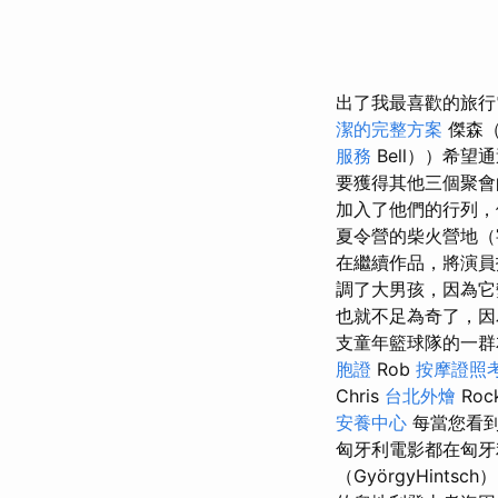
出了我最喜歡的旅行
潔的完整方案
傑森（
服務
Bell））希
要獲得其他三個聚
加入了他們的行列，
夏令營的柴火營地（
在繼續作品，將演員
調了大男孩，因為它
也就不足為奇了，
支童年籃球隊的一群
胞證
Rob
按摩證照
Chris
台北外燴
Roc
安養中心
每當您看到
匈牙利電影都在匈牙
（GyörgyHin