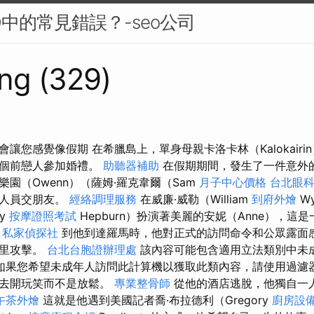
O中的常見錯誤？-seo公司
ng (329)
讓您感覺像假期 在希臘島上，單身母親卡洛卡林（Kalokairi
三個前戀人參加婚禮。
助聽器補助
在假期期間，發生了一件意外
園（Owenn）（薩姆·羅克韋爾（Sam
月子中心價格
台北眼
作人員交朋友。
經絡調理服務
在威廉·威勒（William
到府外燴
W
ey
按摩證照考試
Hepburn）扮演著美麗的安妮（Anne），這
。
私家偵探社
到他到達羅馬時，他對正式的訪問命令和公眾露面
底里攻擊。
台北台胞證辦理處
該內容可能包含適用立法類別中未
如果您希望未成年人訪問此計算機以獲取此類內容，請使用過濾器
定去開玩笑而不是放鬆。
專業整骨師
從他的酒店逃脫，他獨自一
午茶外燴
這就是他遇到美國記者喬·布拉德利（Gregory
廚房設