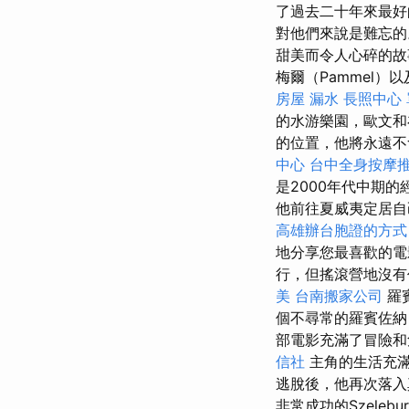
了過去二十年來最好
對他們來說是難忘
甜美而令人心碎的
梅爾（Pammel）
房屋 漏水
長照中心
的水游樂園，歐文和
的位置，他將永遠不
中心
台中全身按摩
是2000年代中期
他前往夏威夷定居自
高雄辦台胞證的方
地分享您最喜歡的
行，但搖滾營地沒有
美
台南搬家公司
羅
個不尋常的羅賓佐納（
部電影充滿了冒險和
信社
主角的生活充滿
逃脫後，他再次落入真
非常成功的Szelebur