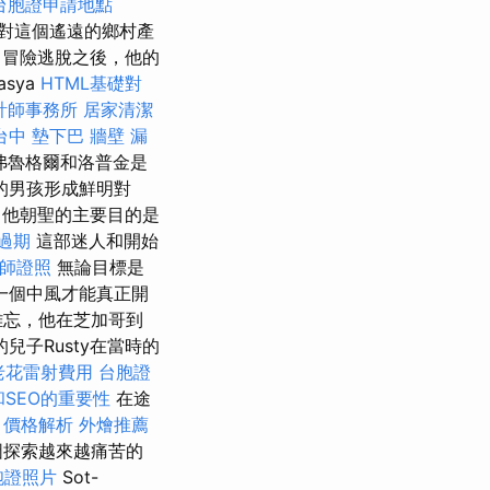
台胞證申請地點
對這個遙遠的鄉村產
務
冒險逃脫之後，他的
sya
HTML基礎對
計師事務所
居家清潔
台中
墊下巴
牆壁 漏
弗魯格爾和洛普金是
的男孩形成鮮明對
他朝聖的主要目的是
過期
這部迷人和開始
師證照
無論目標是
一個中風才能真正開
難忘，他在芝加哥到
兒子Rusty在當時的
老花雷射費用
台胞證
和SEO的重要性
在途
？價格解析
外燴推薦
圖探索越來越痛苦的
胞證照片
Sot-