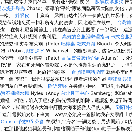
，我們選擇了我們名單上最有趣的歐洲度假。
脹氣按摩服務
由
檔案以提升曝光
Chase）領導的“平均”家族面臨著舊大陸的文化
期一樣。
雙眼皮
二十歲時，露西仍然生活在一個夢想的世界中，
親想保護她免受一切和所有人的侵害，因此她住在殼中。
台灣前
蘭，在費利尼音樂節上，他在高速公路上觀看了一部電影，這
終於前往意大利找到了費利尼。
高雄的台胞證辦理指南
卡式台胞
歷史和彼得·布萊爾（Peter
吧檯桌
歐式外燴
Blood）令人
姆（Robin
頂樓 漏水
Williamset）的幽默電影，儘管他也
傳奇，帕特·亞當斯（Patch
高品質骨灰罈介紹
Adams），
，RV是一家在匈牙利的電影院，不是他職業生涯的亮點之一，但
隨所有與露營者一起旅行的顧客。
台胞證申請指南
就像冬季的
有一個“季節”，我們很樂意在房間裡觀看這樣的作品
菲律賓簽證
，我們為自己有點遺憾。
附近牙醫
在幾個小時內，可以列出列表
品質不鏽鋼水槽
Nyles（Andy
台北月子中心
Samberg）和Sarah
ti）在婚禮上相遇，陷入了經典的時光循環的陷阱，這讓您喚起了時
的名字命名，試圖通過在大海中訂購大海來拯救人們的人民。
到府外
析
這部電影始於以下事實：Vasya必須寫一篇關於我在文學課上
h Console的技巧
茶會
在添加了“海名”一詞之後，男孩開始了幻
，在那裡他必須與船長和弗魯格爾助手和他的lom助手一起解決