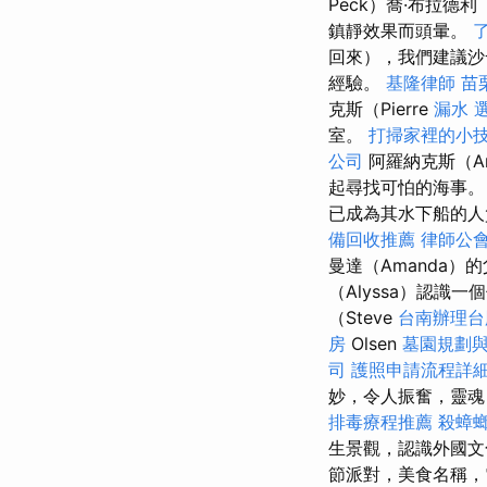
Peck）喬·布拉德利
鎮靜效果而頭暈。
回來），我們建議沙
經驗。
基隆律師
苗
克斯（Pierre
漏水
室。
打掃家裡的小
公司
阿羅納克斯（Ar
起尋找可怕的海事
已成為其水下船的人
備回收推薦
律師公
曼達（Amanda
（Alyssa）認
（Steve
台南辦理
房
Olsen
墓園規劃
司
護照申請流程詳
妙，令人振奮，靈
排毒療程推薦
殺蟑
生景觀，認識外國
節派對，美食名稱，