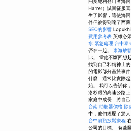
的奧地利登山者海因里希
Harrer）試圖征
生了影響，這使海
伴侶彼得到達了西藏
SEO的影響
Lopu
費用參考表
英雄必
水 緊急處理
台中泰
否在一起。
東海放
比。 當他不斷回想
找到自己和精神上
的電影部分基於事
什麼，通常比實際
始。 我可以告訴你
洛杉磯的高速公路上。
家庭中成長，將自己的
台南
助聽器價格
除
中，他們經歷了驚人
台中肩頸放鬆療程
公司的目標。 有些