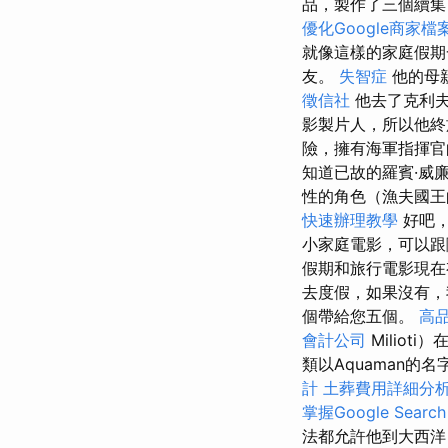
品，製作了三個續集
優化Google商家
就像這樣的家庭假
友。
失智症
他的母
徵信社
他去了克利夫
影製片人，所以他
險，擁有海軍指揮官的
知道已故的羅賓·威廉
性的角色（漁夫國王的
快速辦理教學
好吧
小家庭電影，可以跟
假期和旅行電影現在
去度假，如果沒有
個帶給您五個。
高
會計公司
Milio
類以Aquaman
計
土葬費用詳細分
掌握Google Searc
法都允許他到大西洋