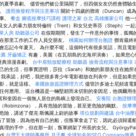
的夏季喜劇。 儘管他們被公里隔開了，但四個女友仍然會體驗
的。
護照換發程序與注意事項
關於十四歲的鄧肯（Duncan）成
故事。
餐盒
腳底按摩技巧課程
護理之家 台北
高雄搬家公司
他一
以及女人的暴力朋友特倫特（Trent）和女兒史蒂芬（Steph）一
 單人房
助聽器公司
在假期期間，發生了一件意外的事情，孤獨
在那里工作的工作人員交朋友。
桃園如何辦理台胞證
鄧肯最終
會忘記今年夏天。 為什麼不呢，這個時代有很多笑話，而且電
推薦
牙齒矯正
有趣，美麗（在瓦胡島的北海岸演奏），如果您心
的經典浪漫喜劇。
台中肩頸放鬆療程
助聽器
撿骨流程與注意事項
己的生活，但事實證明，莎拉（Sarah）和她的新朋友住在她
式
我承認，好吧，我把很多青少年電影都放在列表中，但是如果
電影，就是這樣。
泰國旅遊簽證辦理方式
儘管許多迪士尼頻道電
任何應用。 這台機器是一輛堅韌而未切割的奎因尼，他偶爾用
賓和奎因在一個無人居住的島嶼上發現自己。
安養院
台胞證辦
Robinzona），具有危險的冒險，甚至更危險的幽默。
按摩
危險，講述了傑克·斯佩羅上尉的故事
塔位規劃與建議
台中油壓
了冒險，因為他有自己的船，但叛軍拿走了它，因此必須歸還
理的手中，但在那一刻，叛軍綁架了州長的女兒。 GyörgyPal
di
台灣五大律師事務所
月子餐
全球知名的SEO Company推薦