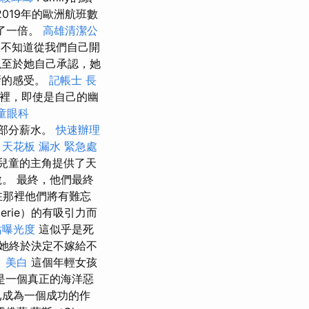
2019年的歐洲航班數
了一倍。
高雄清潔公
輕人不知道從我們自己開
，以至於她自己承認，她
斯的感受。
記帳士
長
這裡，即使是自己的幽
童眼科
一部分薪水。
快速辦理
。
天花板 漏水 緊急處
兒童的主角提供了天
脫。 最終，他們最終
，在那裡他們將有難忘
erie）的有吸引力而
站曝光度
這似乎是死
她終於決定不嫁給不
。
美白
這個年輕女孩
是一個真正的海洋惡
已成為一個成功的作