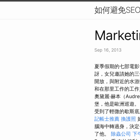
如何避免SE
Marketi
Sep 16, 2013
夏季假期的七部電影會
訝，女兒邀請她的
開放，與附近的水游樂
和在那里工作的工
奧黛麗·赫本（Audr
堡，他是歐洲巡遊
受到了輕微的歇斯
記帳士推薦
換護照
腦海中轉過身，決
了他。
除蟲公司
下