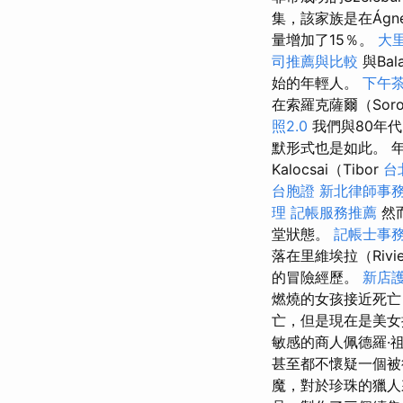
集，該家族是在Ágne
量增加了15％。
大
司推薦與比較
與Ba
始的年輕人。
下午
在索羅克薩爾（So
照2.0
我們與80年
默形式也是如此。 年
Kalocsai（Tibor
台
台胞證
新北律師事
理
記帳服務推薦
然
堂狀態。
記帳士事
落在里維埃拉（Rivi
的冒險經歷。
新店
燃燒的女孩接近死亡
亡，但是現在是美女
敏感的商人佩德羅·祖
甚至都不懷疑一個被
魔，對於珍珠的獵人