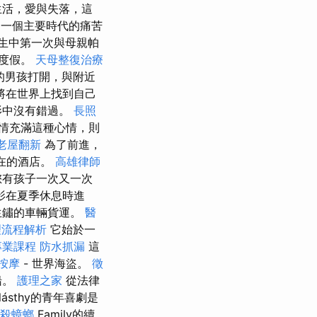
生活，愛與失落，這
為一個主要時代的痛苦
生中第一次與母親帕
起度假。
天母整復治療
的男孩打開，與附近
將在世界上找到自己
影中沒有錯過。
長照
情充滿這種心情，則
老屋翻新
為了前進，
所在的酒店。
高雄律師
您有孩子一次又一次
影在夏季休息時進
生鏽的車輛貨運。
醫
理流程解析
它始於一
專業課程
防水抓漏
這
按摩
- 世界海盜。
徵
船。
護理之家
從法律
ásthy的青年喜劇是
殺蟑螂
Family的續