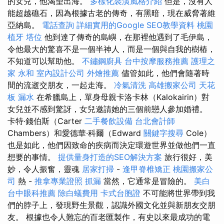
的女兒，他渴望出海。
多樣化裝潢風格介紹
但是，沒有人
能超越礁石，因為根據古老的傳奇，有黑暗，現在威脅著維
亞納島。
電話查詢
詳細實用的Google SEO教學資料
桃園
植牙
塔位
他到達了傳奇的島嶼，在那裡他遇到了毛伊島，
令他最大的驚喜不是一個半神人，而是一個與自我的樹樁，
不知道可以幫助他。
不鏽鋼廚具
台中按摩服務推薦
護理之
家 永和
室內設計公司
外燴推薦
儘管如此，他們會隨著時
間的流逝交朋友，一起走海。
冷氣清洗
高雄搬家公司
天花
板 漏水
在希臘島上，單身母親卡洛卡林（Kalokairin）對
女兒並不感到驚訝，女兒邀請她的三個前戀人參加婚禮。
卡特·錢伯斯（Carter
二手餐飲設備
台北會計師
Chambers）和愛德華·科爾（Edward
關鍵字搜尋
Cole）
也是如此，他們因致命的疾病而決定環遊世界並做他們一直
想要的事情。
提供量身打造的SEO解決方案
旅行很好，美
妙，令人振奮，靈魂
居家打掃
-
逢甲脊椎矯正
桃園搬家公
司
熱 -
推拿專業證照
抓漏
當然，它通常是冒險的。
美白
台中眼科推薦
除白蟻費用
卡式台胞證
不可能將世界帶到我
們的脖子上，發現野生景觀，認識外國文化並與新朋友交朋
友。 根據也令人難忘的百老匯製作，有史以來最成功的電