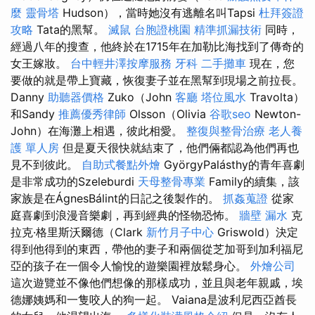
麼
靈骨塔
Hudson），當時她沒有逃離名叫Tapsi
杜拜簽證
攻略
Tata的黑幫。
滅鼠
台胞證桃園
精準抓漏技術
同時，
經過八年的搜查，他終於在1715年在加勒比海找到了傳奇的
女王嫁妝。
台中輕井澤按摩服務
牙科
二手攤車
現在，您
要做的就是帶上寶藏，恢復妻子並在黑幫到現場之前拉長。
Danny
助聽器價格
Zuko（John
客廳
塔位風水
Travolta）
和Sandy
推薦優秀律師
Olsson（Olivia
谷歌seo
Newton-
John）在海灘上相遇，彼此相愛。
整復與整骨治療
老人養
護 單人房
但是夏天很快就結束了，他們倆都認為他們再也
見不到彼此。
自助式餐點外燴
GyörgyPalásthy的青年喜劇
是非常成功的Szeleburdi
天母整骨專業
Family的續集，該
家族是在ÁgnesBálint的日記之後製作的。
抓姦蒐證
從家
庭喜劇到浪漫音樂劇，再到經典的怪物恐怖。
牆壁 漏水
克
拉克·格里斯沃爾德（Clark
新竹月子中心
Griswold）決定
得到他得到的東西，帶他的妻子和兩個從芝加哥到加利福尼
亞的孩子在一個令人愉悅的遊樂園裡放鬆身心。
外燴公司
這次遊覽並不像他們想像的那樣成功，並且與老年親戚，埃
德娜姨媽和一隻咬人的狗一起。 Vaiana是波利尼西亞酋長