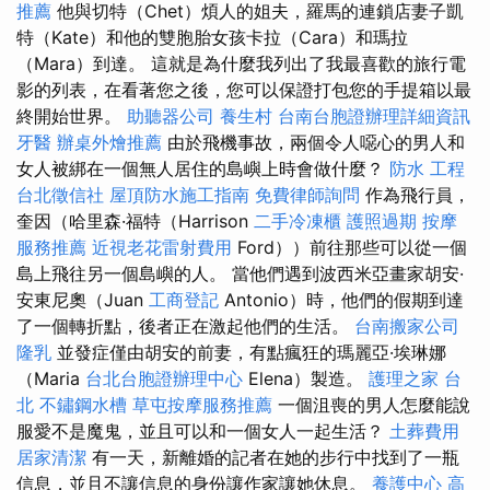
推薦
他與切特（Chet）煩人的姐夫，羅馬的連鎖店妻子凱
特（Kate）和他的雙胞胎女孩卡拉（Cara）和瑪拉
（Mara）到達。 這就是為什麼我列出了我最喜歡的旅行電
影的列表，在看著您之後，您可以保證打包您的手提箱以最
終開始世界。
助聽器公司
養生村
台南台胞證辦理詳細資訊
牙醫
辦桌外燴推薦
由於飛機事故，兩個令人噁心的男人和
女人被綁在一個無人居住的島嶼上時會做什麼？
防水 工程
台北徵信社
屋頂防水施工指南
免費律師詢問
作為飛行員，
奎因（哈里森·福特（Harrison
二手冷凍櫃
護照過期
按摩
服務推薦
近視老花雷射費用
Ford））前往那些可以從一個
島上飛往另一個島嶼的人。 當他們遇到波西米亞畫家胡安·
安東尼奧（Juan
工商登記
Antonio）時，他們的假期到達
了一個轉折點，後者正在激起他們的生活。
台南搬家公司
隆乳
並發症僅由胡安的前妻，有點瘋狂的瑪麗亞·埃琳娜
（Maria
台北台胞證辦理中心
Elena）製造。
護理之家 台
北
不鏽鋼水槽
草屯按摩服務推薦
一個沮喪的男人怎麼能說
服愛不是魔鬼，並且可以和一個女人一起生活？
土葬費用
居家清潔
有一天，新離婚的記者在她的步行中找到了一瓶
信息，並且不讓信息的身份讓作家讓她休息。
養護中心
高