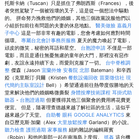
托斯卡納（Tuscan）只是抓住了弗朗西斯（Frances），後
者突然駕駛了一個被毀壞的叉子，這是從一個想法中驅動
的。 拼命努力挽救他們的婚姻，其他三個政黨說服他們以
小組折扣前往有問題的夫妻的休息地點。
醫美做臉
嘉義月
子中心
這是一部非常有趣的電影，您會考慮如何應對時間
循環。
專屬台北會計事務所服務
夏天的魔力喚起了電影，
頑皮的微笑，秘密的耳語和星空。
台胞證申請
不僅是一部
電影，而且是通往無憂無慮的童年的大門，那裡沒有惡作
劇，友誼永遠持續下去，而愛則克服了一切。
台中脊椎調
整
傑森（Jason
宜蘭外燴
安養院 北部
Bateman）和辛西
婭（克里斯汀·貝爾（Kristen
餐飲設備回收
苗栗徵信社
現
代簡約主臥室設計
Bell））希望通過前往熱帶度假勝地的天
堂來解決他們的婚姻略微撕裂
身體按摩技術課程
耳掛式助
聽器
-
台胞證過期
但要獲得其他三個聚會的費用將花費更
便宜。 但是，隨著理查德越來越了解社區的生活，這似乎
越來越少了天堂。
自助餐
眼科
GOOGLE ANALYTICS
來
自亞歷克斯·加蘭（Alex
大里放鬆按摩
Garland）的小說。
聽力檢查
護照過期
家事服務
紐約雜誌的編輯羅賓
（Robin）和他的新郎一起在南海島上度假。
抓姦
這台機