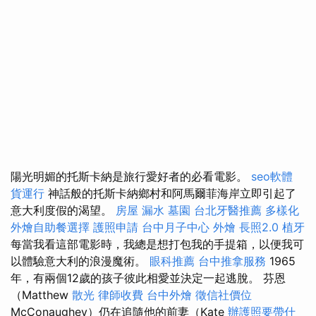
陽光明媚的托斯卡納是旅行愛好者的必看電影。
seo軟體
貨運行
神話般的托斯卡納鄉村和阿馬爾菲海岸立即引起了
意大利度假的渴望。
房屋 漏水
墓園
台北牙醫推薦
多樣化
外燴自助餐選擇
護照申請
台中月子中心
外燴
長照2.0
植牙
每當我看這部電影時，我總是想打包我的手提箱，以便我可
以體驗意大利的浪漫魔術。
眼科推薦
台中推拿服務
1965
年，有兩個12歲的孩子彼此相愛並決定一起逃脫。 芬恩
（Matthew
散光
律師收費
台中外燴
徵信社價位
McConaughey）仍在追隨他的前妻（Kate
辦護照要帶什