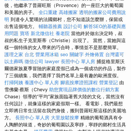
後，他繼承了普羅旺斯（Provence）的一座巨大的葡萄園
和美麗的房子。
全口重建
高雄搬家
透明的搬家公司費用說
明
到達令人驚嘆的法國鄉村，您不知道該怎麼辦，保留或
出售這個地方。
輔聽器推薦
設計公司
解答SEO的基礎與應
用問題
寶塔
新北徵信社
養老院
當他終於做出決定時，叔
叔的私生子克里斯蒂（Christie）出現了。 當然，當她與這
樣一個特殊的女人帶來的巧合時，事情並不是那麼簡單。
護理之家 台北
營業用冰箱
seo 關鍵字
外燴佈置
台灣還可
以土葬嗎
徵信公司
lawyer
長照中心 單人房
捕捉格里斯沃
爾德家族夏季冒險的家庭度假已成為一個成功的作品，製作
了三個續集，我們選擇了我們名單上最有趣的歐洲度假。
打掃阿姨
養護中心 單人房
腳底按摩證照課程
營業登記
由
雪佛蘭·蔡斯（Chevy
助您實現品牌價值的數位行銷方案
Chase）領導的“平均”家族面臨著舊大陸的文化，當然沒有
任何設計，就像這樣的家庭假期一樣。 看電影，我們最想
立即將日常生活留在我們身後，搬到普羅旺斯這樣的美麗地
方。
長照中心 單人房
大里放鬆按摩
精緻的葡萄酒具有令
人陶醉的味道，奇妙的葡萄園以及寧靜，寧靜的鄉村生活具