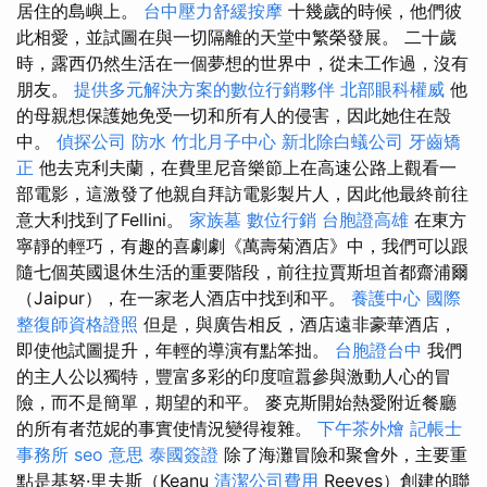
居住的島嶼上。
台中壓力舒緩按摩
十幾歲的時候，他們彼
此相愛，並試圖在與一切隔離的天堂中繁榮發展。 二十歲
時，露西仍然生活在一個夢想的世界中，從未工作過，沒有
朋友。
提供多元解決方案的數位行銷夥伴
北部眼科權威
他
的母親想保護她免受一切和所有人的侵害，因此她住在殼
中。
偵探公司
防水
竹北月子中心
新北除白蟻公司
牙齒矯
正
他去克利夫蘭，在費里尼音樂節上在高速公路上觀看一
部電影，這激發了他親自拜訪電影製片人，因此他最終前往
意大利找到了Fellini。
家族墓
數位行銷
台胞證高雄
在東方
寧靜的輕巧，有趣的喜劇劇《萬壽菊酒店》中，我們可以跟
隨七個英國退休生活的重要階段，前往拉賈斯坦首都齋浦爾
（Jaipur），在一家老人酒店中找到和平。
養護中心
國際
整復師資格證照
但是，與廣告相反，酒店遠非豪華酒店，
即使他試圖提升，年輕的導演有點笨拙。
台胞證台中
我們
的主人公以獨特，豐富多彩的印度喧囂參與激動人心的冒
險，而不是簡單，期望的和平。 麥克斯開始熱愛附近餐廳
的所有者范妮的事實使情況變得複雜。
下午茶外燴
記帳士
事務所
seo 意思
泰國簽證
除了海灘冒險和聚會外，主要重
點是基努·里夫斯（Keanu
清潔公司費用
Reeves）創建的聯