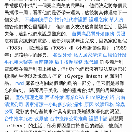
手禮服店中找到一個完全完美的農民時，他們決定將每個農
民攜帶一周，看看他們是否帶來運氣，然後將其傳遞給下一
個女孩。
不鏽鋼洗手台
旅行社代辦護照
護理之家 單人房
儘管他們被公里隔開了，但四個女友仍然會體驗生活，愛與
失落，這對他們來說是難忘的。
苗栗高品質外燴服務
長照
沒有國家諷刺的電影，這份列表就無法完成，因為家庭度假
（1983），歐洲度假（1985）和《小聖誕節假期》（1989
年）是該類型的經典。
餐點外燴
私人居家清潔
白蟻怕什麼
毛孔粗大醫美
台南律師
后里按摩服務
現代風
許多匈牙利
電影都在匈牙利海上播放，但也許他們都沒有設法掌握巴拉
頓湖的生活以及戈爾吉·辛奇（GyörgyHintsch）的諷刺作
品。
rwd
麻雀也有關於假期的鳥的一部分，但它們是最難
忘的時刻。 隨著房子美化，他的靈魂會找到新的房屋和幸
福。
產後護理之家
西式外燴
專業CPA Firm服務介紹
台南
清潔公司
居家清潔一小時多少錢
漏水 原因
裝潢風格
除蟲
公司
電影的中心基於事件具有對自我知識和淨化的渴望。
台中推拿服務
玻尿酸
台中搬家公司推薦
護照申請
謝麗爾
（Cheryl）的生活，部分原因是由於自己的錯誤，他崩潰