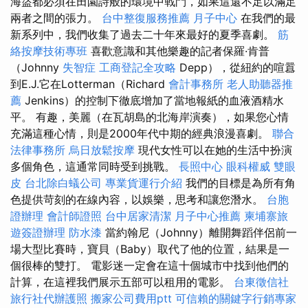
海盜都必須在田園詩般的環境中戰鬥，如果這還不足以滿足
兩者之間的張力。
台中整復服務推薦
月子中心
在我們的最
新系列中，我們收集了過去二十年來最好的夏季喜劇。
筋
絡按摩技術專班
喜歡意識和其他樂趣的記者保羅·肯普
（Johnny
失智症
工商登記全攻略
Depp），從紐約的喧囂
到E.J.它在Lotterman（Richard
會計事務所
老人助聽器推
薦
Jenkins）的控制下徹底增加了當地報紙的血液酒精水
平。 有趣，美麗（在瓦胡島的北海岸演奏），如果您心情
充滿這種心情，則是2000年代中期的經典浪漫喜劇。
聯合
法律事務所
烏日放鬆按摩
現代女性可以在她的生活中扮演
多個角色，這通常同時受到挑戰。
長照中心
眼科權威
雙眼
皮
台北除白蟻公司
專業貨運行介紹
我們的目標是為所有角
色提供苛刻的在線內容，以娛樂，思考和讓您潛水。
台胞
證辦理
會計師證照
台中居家清潔
月子中心推薦
柬埔寨旅
遊簽證辦理
防水漆
當約翰尼（Johnny）離開舞蹈伴侶前一
場大型比賽時，寶貝（Baby）取代了他的位置，結果是一
個很棒的雙打。 電影迷一定會在這十個城市中找到他們的
計算，在這裡我們展示五部可以租用的電影。
台東徵信社
旅行社代辦護照
搬家公司費用ptt
可信賴的關鍵字行銷專家