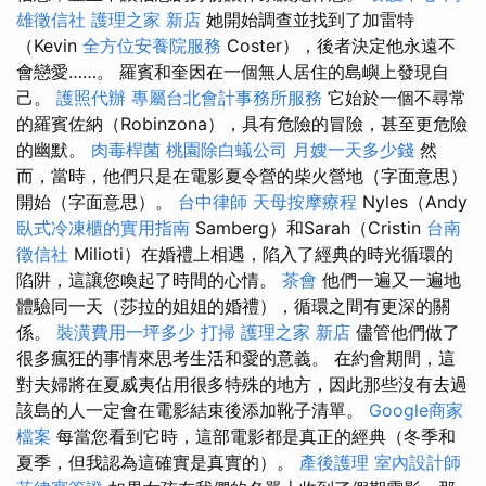
雄徵信社
護理之家 新店
她開始調查並找到了加雷特
（Kevin
全方位安養院服務
Coster），後者決定他永遠不
會戀愛……。 羅賓和奎因在一個無人居住的島嶼上發現自
己。
護照代辦
專屬台北會計事務所服務
它始於一個不尋常
的羅賓佐納（Robinzona），具有危險的冒險，甚至更危險
的幽默。
肉毒桿菌
桃園除白蟻公司
月嫂一天多少錢
然
而，當時，他們只是在電影夏令營的柴火營地（字面意思）
開始（字面意思）。
台中律師
天母按摩療程
Nyles（Andy
臥式冷凍櫃的實用指南
Samberg）和Sarah（Cristin
台南
徵信社
Milioti）在婚禮上相遇，陷入了經典的時光循環的
陷阱，這讓您喚起了時間的心情。
茶會
他們一遍又一遍地
體驗同一天（莎拉的姐姐的婚禮），循環之間有更深的關
係。
裝潢費用一坪多少
打掃
護理之家 新店
儘管他們做了
很多瘋狂的事情來思考生活和愛的意義。 在約會期間，這
對夫婦將在夏威夷佔用很多特殊的地方，因此那些沒有去過
該島的人一定會在電影結束後添加靴子清單。
Google商家
檔案
每當您看到它時，這部電影都是真正的經典（冬季和
夏季，但我認為這確實是真實的）。
產後護理
室內設計師