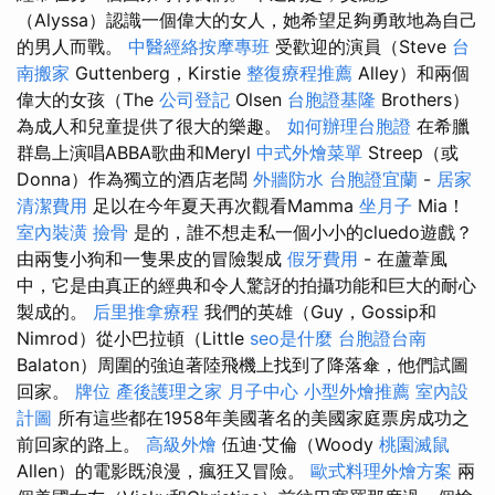
（Alyssa）認識一個偉大的女人，她希望足夠勇敢地為自己
的男人而戰。
中醫經絡按摩專班
受歡迎的演員（Steve
台
南搬家
Guttenberg，Kirstie
整復療程推薦
Alley）和兩個
偉大的女孩（The
公司登記
Olsen
台胞證基隆
Brothers）
為成人和兒童提供了很大的樂趣。
如何辦理台胞證
在希臘
群島上演唱ABBA歌曲和Meryl
中式外燴菜單
Streep（或
Donna）作為獨立的酒店老闆
外牆防水
台胞證宜蘭
-
居家
清潔費用
足以在今年夏天再次觀看Mamma
坐月子
Mia！
室內裝潢
撿骨
是的，誰不想走私一個小小的cluedo遊戲？
由兩隻小狗和一隻果皮的冒險製成
假牙費用
- 在蘆葦風
中，它是由真正的經典和令人驚訝的拍攝功能和巨大的耐心
製成的。
后里推拿療程
我們的英雄（Guy，Gossip和
Nimrod）從小巴拉頓（Little
seo是什麼
台胞證台南
Balaton）周圍的強迫著陸飛機上找到了降落傘，他們試圖
回家。
牌位
產後護理之家 月子中心
小型外燴推薦
室內設
計圖
所有這些都在1958年美國著名的美國家庭票房成功之
前回家的路上。
高級外燴
伍迪·艾倫（Woody
桃園滅鼠
Allen）的電影既浪漫，瘋狂又冒險。
歐式料理外燴方案
兩