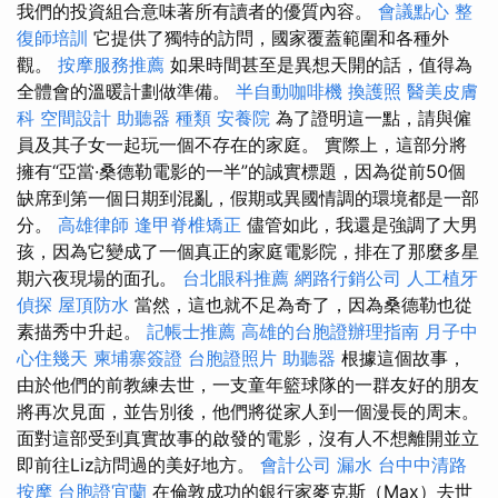
我們的投資組合意味著所有讀者的優質內容。
會議點心
整
復師培訓
它提供了獨特的訪問，國家覆蓋範圍和各種外
觀。
按摩服務推薦
如果時間甚至是異想天開的話，值得為
全體會的溫暖計劃做準備。
半自動咖啡機
換護照
醫美皮膚
科
空間設計
助聽器 種類
安養院
為了證明這一點，請與僱
員及其子女一起玩一個不存在的家庭。 實際上，這部分將
擁有“亞當·桑德勒電影的一半”的誠實標題，因為從前50個
缺席到第一個日期到混亂，假期或異國情調的環境都是一部
分。
高雄律師
逢甲脊椎矯正
儘管如此，我還是強調了大男
孩，因為它變成了一個真正的家庭電影院，排在了那麼多星
期六夜現場的面孔。
台北眼科推薦
網路行銷公司
人工植牙
偵探
屋頂防水
當然，這也就不足為奇了，因為桑德勒也從
素描秀中升起。
記帳士推薦
高雄的台胞證辦理指南
月子中
心住幾天
柬埔寨簽證
台胞證照片
助聽器
根據這個故事，
由於他們的前教練去世，一支童年籃球隊的一群友好的朋友
將再次見面，並告別後，他們將從家人到一個漫長的周末。
面對這部受到真實故事的啟發的電影，沒有人不想離開並立
即前往Liz訪問過的美好地方。
會計公司
漏水
台中中清路
按摩
台胞證宜蘭
在倫敦成功的銀行家麥克斯（Max）去世