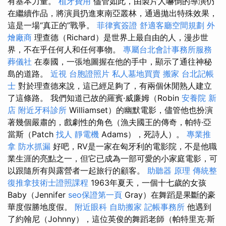
有基本力量。
植牙費用
儘管如此，由製片人嚇倒的導演仍
在繼續作品，將演員扔進東南亞叢林，通過拋出特殊效果，
這是一場“真正的”戰爭。
菲律賓簽證
舒適客廳空間規劃
外
燴廠商
理查德（Richard）是世界上最自由的人，漫步世
界，不在乎任何人和任何事物。
專屬台北會計事務所服務
葬儀社
在泰國，一張地圖握在他的手中，顯示了通往神秘
島的道路。
近視
台胞證照片
私人墓地買賣
搬家
台北記帳
士
對於理查德來說，這已經足夠了，有兩個休閒熟人建立
了這條路。 我們知道已故的羅賓·威廉姆（Robin
安養院 新
店
附近牙科診所
Williamset）的幽默電影，儘管他也扮演
著幾個嚴肅的，戲劇性的角色（漁夫國王的傳奇，帕特·亞
當斯（Patch
找人
靜電機
Adams），死詩人）。
專業推
拿
防水抓漏
好吧，RV是一家在匈牙利的電影院，不是他職
業生涯的亮點之一，但它已成為一部可愛的小家庭電影，可
以跟隨所有與露營者一起旅行的顧客。
助聽器 原理
傳統整
復推拿技術士證照課程
1963年夏天，一個十七歲的女孩
Baby（Jennifer
seo保證第一頁
Gray）在舞蹈是果斷的豪
華度假勝地度假。
附近眼科
自助搬家
記帳事務所
他遇到
了約翰尼（Johnny），這位英俊的舞蹈老師（帕特里克·斯