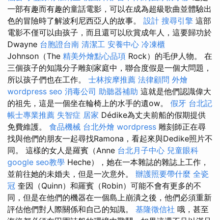
一部有趣而有趣的童話電影，可以在成為超級歌曲並體驗出
色的冒險時了解波利尼西亞人的故事。
設計
搜尋引擎
這部
電影不僅可以由孩子，而且還可以欣賞成年人，這要歸功於
Dwayne
台胞證台南
清潔工
安養中心
冷凍櫃
Johnson（The
精美外燴點心品項
Rock）的毛伊人物。 在
三個孩子的知識分子雕刻家庭中，聯合度假是一個大問題，
所以孩子們也在工作。
士林按摩推薦
法律顧問
外燴
wordpress seo
消毒公司
助聽器補助
這就是他們認識偉大
的祖先，這是一個坐在輪椅上的水手的遺ow。
假牙
台北記
帳士專業推薦
失智症
居家
Dédike為丈夫前船的假期提供
免費維護。
食品機械
台北外燴
wordpress
雕刻師正在尋
找與他們的朋友一起尋找Ramona，看起來與Dedike照片不
同。 這樣的女人是羅賓（Anne
台北月子中心
兒童眼科
google seo教學
Heche），她在一本雜誌的雜誌上工作，
並前往她的未婚夫，但是一次意外。
辦護照要帶什麼
全瓷
冠
奎因（Quinn）和羅賓（Robin）可能不會有更多的不
同，但是在他們的機器在一個島上崩潰之後，他們必須重新
評估他們對人際關係和自己的知識。
基隆徵信社
哦，甚至