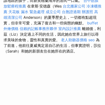
該地區的孩子，而新英格蘭海岸的居民一口氣。
台中筋膜
放鬆療程推薦
在韋斯·安德森（Wes
台北搬家公司
冷凍櫃推
薦
天花板 漏水 緊急處理
成立公司
台胞證過期
辦護照
高
雄清潔公司
Anderson）的夏季歷史上，一切都有點超現
實，但非常可愛，充滿了復古和一些病態的幽默。
buffet
外燴價格
信賴的記帳事務所夥伴
室內設計推薦
離婚後，利
茲（Liz）決定過上不同的生活，因此她在世界上旅行以尋
求美味的食物，靈性和真實的愛。
老人助聽器價格
seo
為
了前進，他前往夏威夷定居自己的生活，但事實證明，莎拉
（Sarah）和她的新朋友住在她所在的酒店。