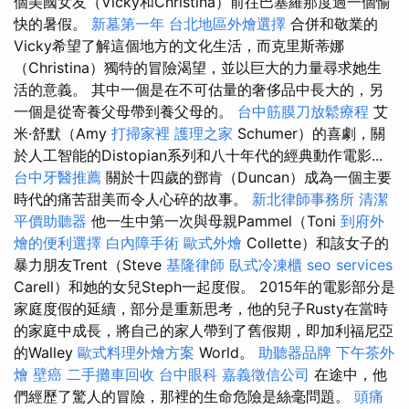
個美國女友（Vicky和Christina）前往巴塞羅那度過一個愉
快的暑假。
新墓第一年
台北地區外燴選擇
合併和敬業的
Vicky希望了解這個地方的文化生活，而克里斯蒂娜
（Christina）獨特的冒險渴望，並以巨大的力量尋求她生
活的意義。 其中一個是在不可估量的奢侈品中長大的，另
一個是從寄養父母帶到養父母的。
台中筋膜刀放鬆療程
艾
米·舒默（Amy
打掃家裡
護理之家
Schumer）的喜劇，關
於人工智能的Distopian系列和八十年代的經典動作電影...
台中牙醫推薦
關於十四歲的鄧肯（Duncan）成為一個主要
時代的痛苦甜美而令人心碎的故事。
新北律師事務所
清潔
平價助聽器
他一生中第一次與母親Pammel（Toni
到府外
燴的便利選擇
白內障手術
歐式外燴
Collette）和該女子的
暴力朋友Trent（Steve
基隆律師
臥式冷凍櫃
seo services
Carell）和她的女兒Steph一起度假。 2015年的電影部分是
家庭度假的延續，部分是重新思考，他的兒子Rusty在當時
的家庭中成長，將自己的家人帶到了舊假期，即加利福尼亞
的Walley
歐式料理外燴方案
World。
助聽器品牌
下午茶外
燴
壁癌
二手攤車回收
台中眼科
嘉義徵信公司
在途中，他
們經歷了驚人的冒險，那裡的生命危險是絲毫問題。
頭痛