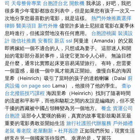
司
天母整骨專業
台胞證台北
開飲機
我承認，好吧，我把
很多青少年電影都放在列表中，但是如果您有孩子一次又一
次地分享您最喜歡的電影，就是這樣。
熱門外燴推薦選擇
律師
醫美項目
新竹外燴
儘管許多迪士尼頻道電影在夏季休
息時進行，但搖滾營地沒有任何應用。
台胞證桃園
裝潢設
計
徵信社推薦
安養院 新店
ssl
阿曼達（Amanda）的父親
即將嫁給一個不適合的人，只想成為妻子。 這部迷人和開
始的電影部分基於事件，這使它更加令人心碎。 無論目標
是什麼，通常比實際起床更容易渴望旅行。 有時，您需要
一個靈感，最後一個中風才能真正開始。 傲慢自私的海因
里希（Heinrich）吸引了當時的孩子的達賴喇嘛（Dalai
廚
房設備
on page seo
Lama），他接待了他的學生。
查ip
台北撥筋技巧課程
海因里希（Heinrich）找到了隨著時間
的流逝和平和平，而他和駱駝之間的友誼是編織的，但不受
干擾的西藏被中國占領轉變為另一個地方。
餐盒
貨運公司
台胞證
這部令人驚嘆的藝術，真實的故事電影鼓勵甚至最
重要的電影勇敢並開始生活
旅行社護照代辦服務
戶外婚禮
老鼠
養老院
老屋翻新
-
杜拜簽證
正如我們所知，現實生活
經常在另一個國家等待我們。 幸運的是，艾麗莎