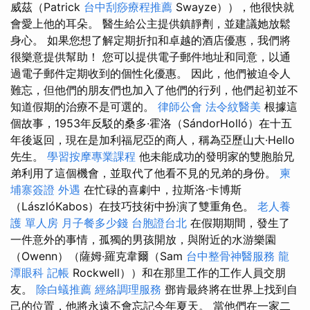
威茲（Patrick
台中刮痧療程推薦
Swayze）），他很快就
會愛上他的耳朵。 醫生給公主提供鎮靜劑，並建議她放鬆
身心。 如果您想了解定期折扣和卓越的酒店優惠，我們將
很樂意提供幫助！ 您可以提供電子郵件地址和同意，以通
過電子郵件定期收到的個性化優惠。 因此，他們被迫令人
難忘，但他們的朋友們也加入了他們的行列，他們起初並不
知道假期的治療不是可選的。
律師公會
法令紋醫美
根據這
個故事，1953年反駁的桑多·霍洛（SándorHolló）在十五
年後返回，現在是加利福尼亞的商人，稱為亞歷山大·Hello
先生。
學習按摩專業課程
他未能成功的發明家的雙胞胎兄
弟利用了這個機會，並取代了他看不見的兄弟的身份。
柬
埔寨簽證
外遇
在忙碌的喜劇中，拉斯洛·卡博斯
（LászlóKabos）在技巧技術中扮演了雙重角色。
老人養
護 單人房
月子餐多少錢
台胞證台北
在假期期間，發生了
一件意外的事情，孤獨的男孩開放，與附近的水游樂園
（Owenn）（薩姆·羅克韋爾（Sam
台中整骨神醫服務
龍
潭眼科
記帳
Rockwell））和在那里工作的工作人員交朋
友。
除白蟻推薦
經絡調理服務
鄧肯最終將在世界上找到自
己的位置，他將永遠不會忘記今年夏天。 當他們在一家二