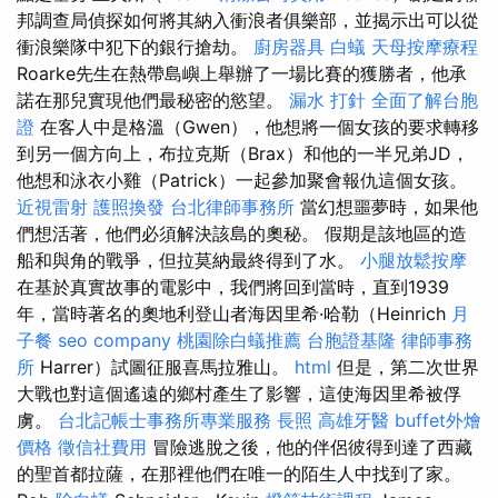
邦調查局偵探如何將其納入衝浪者俱樂部，並揭示出可以從
衝浪樂隊中犯下的銀行搶劫。
廚房器具
白蟻
天母按摩療程
Roarke先生在熱帶島嶼上舉辦了一場比賽的獲勝者，他承
諾在那兒實現他們最秘密的慾望。
漏水 打針
全面了解台胞
證
在客人中是格溫（Gwen），他想將一個女孩的要求轉移
到另一個方向上，布拉克斯（Brax）和他的一半兄弟JD，
他想和泳衣小雞（Patrick）一起參加聚會報仇這個女孩。
近視雷射
護照換發
台北律師事務所
當幻想噩夢時，如果他
們想活著，他們必須解決該島的奧秘。 假期是該地區的造
船和與角的戰爭，但拉莫納最終得到了水。
小腿放鬆按摩
在基於真實故事的電影中，我們將回到當時，直到1939
年，當時著名的奧地利登山者海因里希·哈勒（Heinrich
月
子餐
seo company
桃園除白蟻推薦
台胞證基隆
律師事務
所
Harrer）試圖征服喜馬拉雅山。
html
但是，第二次世界
大戰也對這個遙遠的鄉村產生了影響，這使海因里希被俘
虜。
台北記帳士事務所專業服務
長照
高雄牙醫
buffet外燴
價格
徵信社費用
冒險逃脫之後，他的伴侶彼得到達了西藏
的聖首都拉薩，在那裡他們在唯一的陌生人中找到了家。