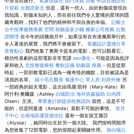
中滑雪而旅行。
私家偵探社
四門冰箱
消毒
申請台胞證照
片規範
台胞證新北
但是，還有一些人，由於創傷或發現自
我知識，割傷未知的人，而在前往我們令人驚嘆的星球的隱
藏奇觀時，找到了他們的精神和平與自身的幸福。
記帳士
台中按摩服務推薦
空間
助聽器多少錢
搬家公司推薦
台胞
證辦理
在今年的頭幾個月中，如果沒有在布達佩斯舉行的
令人著迷的展覽，我們將不會被留下。
客廳設計靈感分享
茶會點心
我們收集了奧斯卡提名的電影，您可以觀看它。
模仿性喜劇的這部電影非常荒謬
seo優化
- 可能是因為批評
家和收入
北投整復療程
餐飲設備
助聽器 推薦
- 但是從那
時起，一部邪教電影已成為一種奇怪的幽默，目前被認為是
演員的名單。
縮小毛孔醫美
養護中心 單人房
到府外燴
另
一部經典的姐夫電影，這次由瑪麗·凱特（Mary-Kate）和
阿什利·奧爾森（Ashley
白蟻防治
海外抓姦協助
白內障
Olsen）主演。
專業會計師提供稅務諮詢
當然，這是不可
能的，但是阿曼達（Amanda）喜歡不可能的事情。
坐月
子中心
台南地區優質徵信社
還有一個女孩艾麗莎
（Alyssa），她同時出生於另一個大陸。 我們按時間順序
為您收集了12部電影，您的假期起著關鍵作用。
除白蟻公