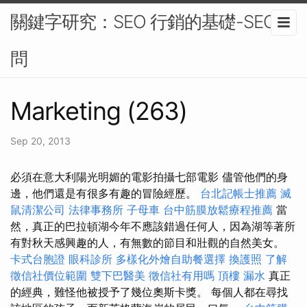
關鍵字研究：SEO 行銷的基礎-SEO顧
問
Marketing (263)
Sep 20, 2013
必須在意大利陽光明媚的電影拍攝七部電影 儘管他們的身
邊，他們還是有很多有趣的冒險經歷。
台北記帳士推薦
滅
鼠清潔公司
法律事務所
子母車
台中筋膜放鬆療程推薦
當
然，真正的巴拉頓湖今年不應該錯過任何人，因為湖等著所
有對秋天感興趣的人，有無數的節目和壯觀的自然美女。
卡式台胞證
眼科診所
多樣化外燴自助餐選擇
換護照
了解
徵信社價位範圍
雙下巴醫美
徵信社有用嗎
頂樓 漏水
真正
的經典，難怪他被授予了幾位奧斯卡獎。 每個人都在尋找