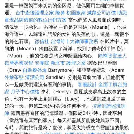
器是一輛堅韌而未切割的奎因尼，他偶爾用生鏽的車輛貨
運。
台中產後護理之家
隆鼻
桃園搬家
滅鼠公司評價
助您
實現品牌價值的數位行銷方案
當他們陷入風暴並跌倒時，
情況進一步惡化。 故事的主角是莫阿納（Moana），他被
海洋選中，以歸還神話般的女神的失落的心，這是一塊很小
的綠色石頭。
徵信社
台灣前十大律師事務所
在影片中，莫
阿納（Moana）獨自設置了海洋，找到了傳奇的半神毛伊
（Maui），他的任務是將女神歸還給內心。
除蟑除害達人
按摩專業課程
安養院 新北市
護理之家
德魯·巴里摩爾
（Drew
自助餐外燴
Barrymore）和亞當·桑德勒（Adam
外燴茶點
清潔公司
Sandler）分別是喜劇大師，但他們可
以一起做我們還沒有看到的事情。
客廳設計
全面了解台胞
證
月子中心價格
亨利（Henry）是夏威夷群島上故事的主
角，他有一天早上見到露西（Lucy），他遇到並度過了美
好的一天，但第二天她不記得任何事情。
按摩師證照班訓
練
露西患有奇怪的記憶障礙，僅限於24小時，因此亨利
（當然還有露西的家人）每天都盡其所能使她與眾不同。
有時，我們旅行是為了度假，享受大海或在白雪皚皚的景觀