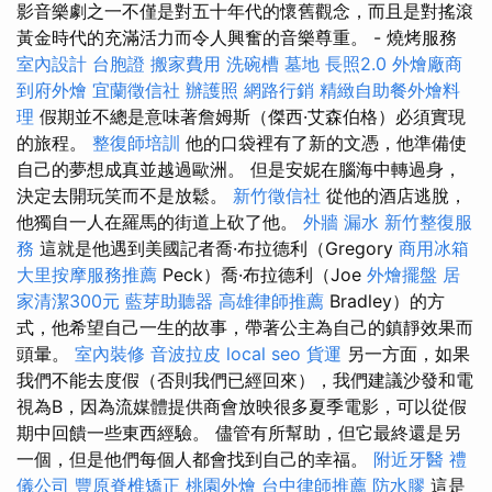
影音樂劇之一不僅是對五十年代的懷舊觀念，而且是對搖滾
黃金時代的充滿活力而令人興奮的音樂尊重。 - 燒烤服務
室內設計
台胞證
搬家費用
洗碗槽
墓地
長照2.0
外燴廠商
到府外燴
宜蘭徵信社
辦護照
網路行銷
精緻自助餐外燴料
理
假期並不總是意味著詹姆斯（傑西·艾森伯格）必須實現
的旅程。
整復師培訓
他的口袋裡有了新的文憑，他準備使
自己的夢想成真並越過歐洲。 但是安妮在腦海中轉過身，
決定去開玩笑而不是放鬆。
新竹徵信社
從他的酒店逃脫，
他獨自一人在羅馬的街道上砍了他。
外牆 漏水
新竹整復服
務
這就是他遇到美國記者喬·布拉德利（Gregory
商用冰箱
大里按摩服務推薦
Peck）喬·布拉德利（Joe
外燴擺盤
居
家清潔300元
藍芽助聽器
高雄律師推薦
Bradley）的方
式，他希望自己一生的故事，帶著公主為自己的鎮靜效果而
頭暈。
室內裝修
音波拉皮
local seo
貨運
另一方面，如果
我們不能去度假（否則我們已經回來），我們建議沙發和電
視為B，因為流媒體提供商會放映很多夏季電影，可以從假
期中回饋一些東西經驗。 儘管有所幫助，但它最終還是另
一個，但是他們每個人都會找到自己的幸福。
附近牙醫
禮
儀公司
豐原脊椎矯正
桃園外燴
台中律師推薦
防水膠
這是