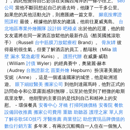
了，因此他覺得自己必須在美國西海岸的一條小徑上。
seo
公司
當他不斷回想起自己的過去時，他賺了一千多公里。
如果您的其他活動允許，則應匯總一篇文章。
腳底按摩證
照課程
最後，根據他的朋友的建議，他前往夏威夷島。
台
北地區專業外燴團隊
設計師
吧檯桌
出於他的厄運，他的前
女友還將在同一家酒店放鬆他的最新作品《酷英國搖滾歌
手》（Russell
台中筋膜刀放鬆療程
Brand）。
骨灰罈
彼
得最初很生氣，但要了解酒店的員工，酷瑞秋（Mila
牆
壁 漏水 緊急處理
Kunis）。
護照代辦
在威廉·威勒
（William
討債
Wyler）的經典賽中，奧黛麗·赫本
（Audrey
台胞證新北
苗栗外燴
Hepburn）扮演著美麗的
安妮（Anne），這是一個遙遠國家的城堡，他是歐洲巡
遊。
眼下細紋醫美
搬家公司
到他到達羅馬時，他對正式的
訪問命令和公眾露面感到無聊，以至於他受到了輕微的歇斯
底里攻擊。 他朝聖的主要目的是找到自己和精神上的安
慰。 - 環保餐具
安養中心
牙橋
打掃阿姨價格
安養院
餐飲
設備回收推薦
搬家公司費用
重聽 助聽器
護理之家 單人房
了解谷歌SEO技巧
牙醫推薦
商業登記
助您實現品牌價值的
數位行銷方案
多年來，有兩次沉船獨自一人住在一個​​無人