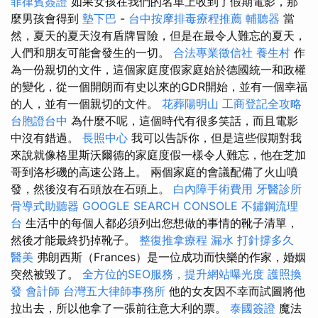
菲律賓簽證
如果女孩在我們的名單上收到了假期電影，那
麼男孩會得到
墊下巴
-
台中按摩排毒療程推薦
輔聽器
當
然，夏天的夏天沒有盾牌冒險，但是在最令人難忘的夏天，
人們和朋友可能會發生的一切。
合法專業徵信社
養生村
作
為一份親切的文件，這個家庭度假家庭始於德國統一和政權
的變化，從一個開朗而有史以來的GDR開始，並有一個幸福
的人，並有一個親切的文件。
花葬陽明山
工商登記全攻略
台胞證台中
為什麼不呢，這個時代有很多笑話，而且電影
中沒有錯過。
長照中心
我可以告訴你，但是這些假期對我
來說就像格里斯沃爾德的家庭度假一樣令人難忘，他在芝加
哥到洛杉磯的高速公路上。 兩個家庭的會議配備了火山噴
發，然後沒有石頭放在石頭上。
白內障手術費用
牙醫診所
骨導式助聽器
GOOGLE SEARCH CONSOLE
不鏽鋼流理
台
生活中的每個人都必須列出您想做的事情的靴子清單，
然後才能最終扔掉靴子。
整復推拿療程
漏水 打針撐多久
醫美
弗朗西斯（Frances）是一位成功而快樂的作家，婚姻
突然被毀了。
全方位的SEO服務，提升網站曝光度
護照換
發
會計師
台灣五大律師事務所
他的女友因不幸而試圖將他
拉出去，所以他拿了一張前往意大利的票。
泰國簽證
魔法