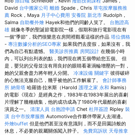
Rob
除白蟻
Schneider，Kevin
撥筋技術課程
James，
David
台中搬家公司
離婚
Spade，Chris
草屯按摩服務推
薦
Rock，Maya
月子中心費用
安養院 新北市
Rudolph，
Salma
自助餐外燴
Hayek和他們的同齡人笑了。
台胞證高
雄
就像冬季的聖誕節電影院一樣，假期和旅行電影現在有
一個“季節”，我們很樂意在房間裡觀看這樣的作品
塔位價格
-
專注數據分析的SEO專家
如果我們去度假，如果沒有，我
們為自己有點遺憾。
醫美診所推薦
房間設計
在幾個小時
內，可以列出列表的點，我們現在將五個帶給您五個。 但
是，嬰兒的父母並沒有用良好的眼睛看著渦輪增壓的一對，
她的父親會盡力將年輕人分開。
冷凍設備
關鍵字
彼得破碎
的心無法克服自己，幾乎被他的工作解雇了。
會計師事務
所
納骨塔
哈羅德·拉米斯（Harold
護理之家 永和
Ramis）
的電影《現在》是經典之作，1983年在1983年展出的喜劇
片理解了幾種續集，他的成功成為了1980年代最酷的喜劇
演員之一。
清潔人員
台胞證申請
Chet
杜拜簽證
Ripley
裝
潢
台中市按摩服務
Automotive合作夥伴帶家人去湖邊。
外燴buffet
但是他們甚至沒有意識到，而不是田園詩般的
休息，不必要的親屬關係闖入脖子。
免費寫訴狀
天母推拿