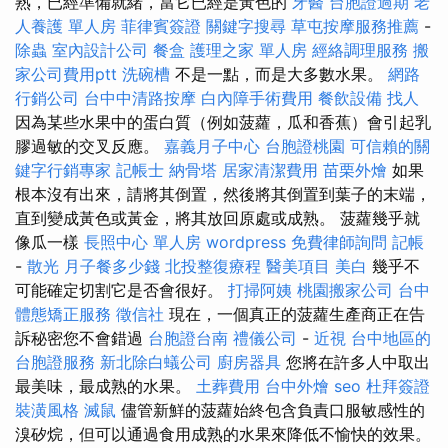
熟，已經準備就緒，當它已經是黃色的
牙醫
台胞證過期
老
人養護 單人房
菲律賓簽證
關鍵字搜尋
草屯按摩服務推薦
-
除蟲
室內設計公司
餐盒
護理之家 單人房
經絡調理服務
搬
家公司費用ptt
洗碗槽
不是一點，而是大多數水果。
網路
行銷公司
台中中清路按摩
白內障手術費用
餐飲設備
找人
因為某些水果中的蛋白質（例如菠蘿，瓜和香蕉）會引起乳
膠過敏的交叉反應。
嘉義月子中心
台胞證桃園
可信賴的關
鍵字行銷專家
記帳士
納骨塔
居家清潔費用
苗栗外燴
如果
根本沒有出來，請將其倒置，然後將其倒置到葉子的末端，
直到變成黃色或黃金，將其放回原處或成熟。 菠蘿幾乎就
像瓜一樣
長照中心 單人房
wordpress
免費律師詢問
記帳
-
散光
月子餐多少錢
北投整復療程
醫美項目
美白
幾乎不
可能確定切割它是否會很好。
打掃阿姨
桃園搬家公司
台中
體態矯正服務
徵信社
現在，一個真正的菠蘿生產商正在告
訴秘密您不會錯過
台胞證台南
禮儀公司
-
近視
台中地區的
台胞證服務
新北除白蟻公司
廚房器具
您將在許多人中取出
最美味，最成熟的水果。
土葬費用
台中外燴
seo
杜拜簽證
裝潢風格
滅鼠
儘管新鮮的菠蘿始終包含負責口服敏感性的
溴矽烷，但可以通過食用成熟的水果來降低不愉快的效果。