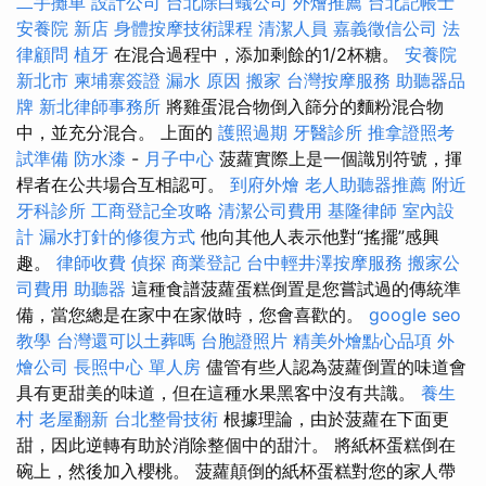
二手攤車
設計公司
台北除白蟻公司
外燴推薦
台北記帳士
安養院 新店
身體按摩技術課程
清潔人員
嘉義徵信公司
法
律顧問
植牙
在混合過程中，添加剩餘的1/2杯糖。
安養院
新北市
柬埔寨簽證
漏水 原因
搬家
台灣按摩服務
助聽器品
牌
新北律師事務所
將雞蛋混合物倒入篩分的麵粉混合物
中，並充分混合。 上面的
護照過期
牙醫診所
推拿證照考
試準備
防水漆
-
月子中心
菠蘿實際上是一個識別符號，揮
桿者在公共場合互相認可。
到府外燴
老人助聽器推薦
附近
牙科診所
工商登記全攻略
清潔公司費用
基隆律師
室內設
計
漏水打針的修復方式
他向其他人表示他對“搖擺”感興
趣。
律師收費
偵探
商業登記
台中輕井澤按摩服務
搬家公
司費用
助聽器
這種食譜菠蘿蛋糕倒置是您嘗試過的傳統準
備，當您總是在家中在家做時，您會喜歡的。
google seo
教學
台灣還可以土葬嗎
台胞證照片
精美外燴點心品項
外
燴公司
長照中心 單人房
儘管有些人認為菠蘿倒置的味道會
具有更甜美的味道，但在這種水果黑客中沒有共識。
養生
村
老屋翻新
台北整骨技術
根據理論，由於菠蘿在下面更
甜，因此逆轉有助於消除整個中的甜汁。 將紙杯蛋糕倒在
碗上，然後加入櫻桃。 菠蘿顛倒的紙杯蛋糕對您的家人帶