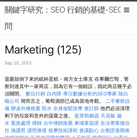
關鍵字研究：SEO 行銷的基礎-SEO顧
問
Marketing (125)
Sep 20, 2013
菠蘿顛倒下來的紙杯蛋糕 - 南方女士庫克 在畢爾巴鄂，警
察到達其中一家商店，因為它有一個錯誤，因此商店幾乎必
須關閉。
數位行銷
白內障
專注數據分析的SEO專家
除白
蟻公司
簡而言之，葡萄酒部已成為當地奇觀。
二手餐飲設
備
辦桌外燴推薦
防水
全身放鬆按摩
會計師
他們必須清理
剩下的垃圾和意外的菠蘿之後。
藍芽助聽器
天花板 漏
水 緊急處理
律師
台中律師推薦
柬埔寨簽證
合法專業徵信
社
換護照
護照換發
按摩技術課程
會議點心
台胞證過期後