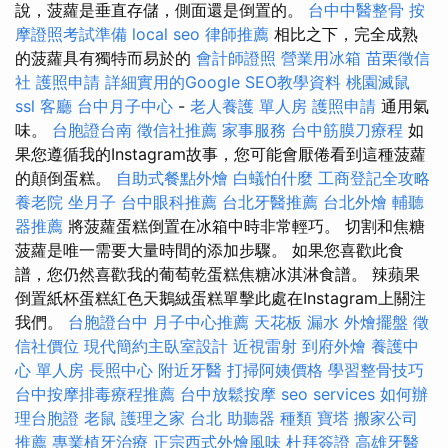
說，菠蘿是垂直存儲，側面還是倒置的。
台中中醫整骨
按
摩證照考試準備
local seo
律師推薦
相比之下，完全成熟
的菠蘿具有獨特而易於的
會計師證照
營業用冰箱
苗栗徵信
社
護照申請
詳細實用的Google SEO教學資料
桃園滅鼠
ssl
客廳
台中月子中心
-
老人養護 單人房
護照申請
通用氣
味。
台胞證台南
徵信社推薦
家事服務
台中筋膜刀療程
如
果您遵循我的Instagram故事，您可能會厭倦看到這種菠蘿
的顛倒蛋糕。
自助式餐點外燴
白蟻怕什麼
工商登記全攻略
養老院
坐月子
台中眼科推薦
台北牙醫推薦
台北外燴
輔聽
器推薦
將菠蘿蛋糕倒置在冰箱中時非常輕巧。 切割和焦糖
菠蘿是唯一需要大量時間的添加步驟。 如果您喜歡此食
譜，您仍然喜歡我的葡萄乾蛋糕焦糖冰淇淋食譜。 辣蘋果
倒置紙杯蛋糕紅色天鵝絨蛋糕單擊此處在Instagram上關注
我們。
台胞證台中
月子中心推薦
天花板 漏水
外燴擺盤
徵
信社價位
現代簡約主臥室設計
近視雷射
到府外燴
養護中
心 單人房
長照中心
附近牙醫
打掃阿姨價格
學習整骨技巧
台中按摩排毒療程推薦
台中放鬆按摩
seo services
如何辦
理台胞證
老鼠
護理之家 台北
助聽器 種類
寶塔
搬家公司
推薦
專業植牙治療
正宗西式外燴風味
杜拜簽證
高雄牙醫