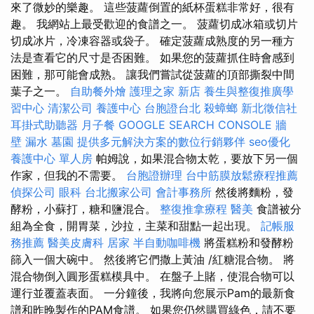
來了微妙的樂趣。 這些菠蘿倒置的紙杯蛋糕非常好，很有
趣。 我網站上最受歡迎的食譜之一。 菠蘿切成冰箱或切片
切成冰片，冷凍容器或袋子。 確定菠蘿成熟度的另一種方
法是查看它的尺寸是否困難。 如果您的菠蘿抓住時會感到
困難，那可能會成熟。 讓我們嘗試從菠蘿的頂部撕裂中間
葉子之一。
自助餐外燴
護理之家 新店
養生與整復推廣學
習中心
清潔公司
養護中心
台胞證台北
殺蟑螂
新北徵信社
耳掛式助聽器
月子餐
GOOGLE SEARCH CONSOLE
牆
壁 漏水
墓園
提供多元解決方案的數位行銷夥伴
seo優化
養護中心 單人房
帕姆說，如果混合物太乾，要放下另一個
作家，但我的不需要。
台胞證辦理
台中筋膜放鬆療程推薦
偵探公司
眼科
台北搬家公司
會計事務所
然後將麵粉，發
酵粉，小蘇打，糖和鹽混合。
整復推拿療程
醫美
食譜被分
組為全食，開胃菜，沙拉，主菜和甜點一起出現。
記帳服
務推薦
醫美皮膚科
居家
半自動咖啡機
將蛋糕粉和發酵粉
篩入一個大碗中。 然後將它們撒上黃油 /紅糖混合物。 將
混合物倒入圓形蛋糕模具中。 在盤子上賭，使混合物可以
運行並覆蓋表面。 一分鐘後，我將向您展示Pam的最新食
譜和昨晚製作的PAM食譜。 如果您仍然購買綠色，請不要