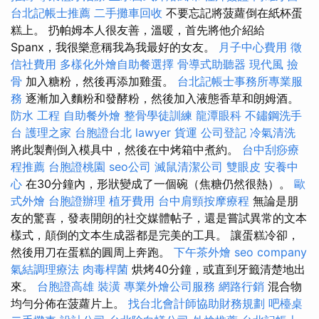
台北記帳士推薦
二手攤車回收
不要忘記將菠蘿倒在紙杯蛋
糕上。 扔帕姆本人很友善，溫暖，首先將他介紹給
Spanx，我很樂意稱我為我最好的女友。
月子中心費用
徵
信社費用
多樣化外燴自助餐選擇
骨導式助聽器
現代風
撿
骨
加入糖粉，然後再添加雞蛋。
台北記帳士事務所專業服
務
逐漸加入麵粉和發酵粉，然後加入液態香草和朗姆酒。
防水 工程
自助餐外燴
整骨學徒訓練
龍潭眼科
不鏽鋼洗手
台
護理之家
台胞證台北
lawyer
貨運
公司登記
冷氣清洗
將此製劑倒入模具中，然後在中烤箱中煮約。
台中刮痧療
程推薦
台胞證桃園
seo公司
滅鼠清潔公司
雙眼皮
安養中
心
在30分鐘內，形狀變成了一個碗（焦糖仍然很熱）。
歐
式外燴
台胞證辦理
植牙費用
台中肩頸按摩療程
無論是朋
友的驚喜，發表開朗的社交媒體帖子，還是嘗試異常的文本
樣式，顛倒的文本生成器都是完美的工具。 讓蛋糕冷卻，
然後用刀在蛋糕的圓周上奔跑。
下午茶外燴
seo company
氣結調理療法
肉毒桿菌
烘烤40分鐘，或直到牙籤清楚地出
來。
台胞證高雄
裝潢
專業外燴公司服務
網路行銷
混合物
均勻分佈在菠蘿片上。
找台北會計師協助財務規劃
吧檯桌