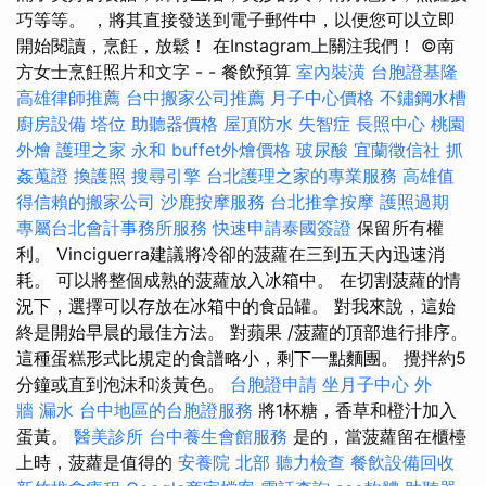
巧等等。 ，將其直接發送到電子郵件中，以便您可以立即
開始閱讀，烹飪，放鬆！ 在Instagram上關注我們！ ©南
方女士烹飪照片和文字 - - 餐飲預算
室內裝潢
台胞證基隆
高雄律師推薦
台中搬家公司推薦
月子中心價格
不鏽鋼水槽
廚房設備
塔位
助聽器價格
屋頂防水
失智症
長照中心
桃園
外燴
護理之家 永和
buffet外燴價格
玻尿酸
宜蘭徵信社
抓
姦蒐證
換護照
搜尋引擎
台北護理之家的專業服務
高雄值
得信賴的搬家公司
沙鹿按摩服務
台北推拿按摩
護照過期
專屬台北會計事務所服務
快速申請泰國簽證
保留所有權
利。 Vinciguerra建議將冷卻的菠蘿在三到五天內迅速消
耗。 可以將整個成熟的菠蘿放入冰箱中。 在切割菠蘿的情
況下，選擇可以存放在冰箱中的食品罐。 對我來說，這始
終是開始早晨的最佳方法。 對蘋果 /菠蘿的頂部進行排序。
這種蛋糕形式比規定的食譜略小，剩下一點麵團。 攪拌約5
分鐘或直到泡沫和淡黃色。
台胞證申請
坐月子中心
外
牆 漏水
台中地區的台胞證服務
將1杯糖，香草和橙汁加入
蛋黃。
醫美診所
台中養生會館服務
是的，當菠蘿留在櫃檯
上時，菠蘿是值得的
安養院 北部
聽力檢查
餐飲設備回收