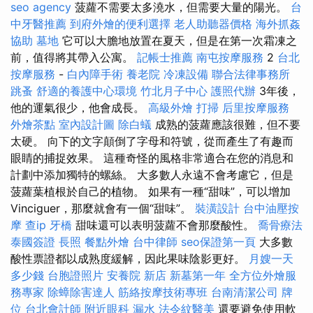
seo agency
菠蘿不需要太多澆水，但需要大量的陽光。
台
中牙醫推薦
到府外燴的便利選擇
老人助聽器價格
海外抓姦
協助
墓地
它可以大膽地放置在夏天，但是在第一次霜凍之
前，值得將其帶入公寓。
記帳士推薦
南屯按摩服務
2
台北
按摩服務
-
白內障手術
養老院
冷凍設備
聯合法律事務所
跳蚤
舒適的養護中心環境
竹北月子中心
護照代辦
3年後，
他的運氣很少，他會成長。
高級外燴
打掃
后里按摩服務
外燴茶點
室內設計圖
除白蟻
成熟的菠蘿應該很難，但不要
太硬。 向下的文字顛倒了字母和符號，從而產生了有趣而
眼睛的捕捉效果。 這種奇怪的風格非常適合在您的消息和
計劃中添加獨特的螺絲。 大多數人永遠不會考慮它，但是
菠蘿葉植根於自己的植物。 如果有一種“甜味”，可以增加
Vinciguer，那麼就會有一個“甜味”。
裝潢設計
台中油壓按
摩
查ip
牙橋
甜味還可以表明菠蘿不會那麼酸性。
喬骨療法
泰國簽證
長照
餐點外燴
台中律師
seo保證第一頁
大多數
酸性票證都以成熟度緩解，因此果味陰影更好。
月嫂一天
多少錢
台胞證照片
安養院 新店
新墓第一年
全方位外燴服
務專家
除蟑除害達人
筋絡按摩技術專班
台南清潔公司
牌
位
台北會計師
附近眼科
漏水
法令紋醫美
還要避免使用軟