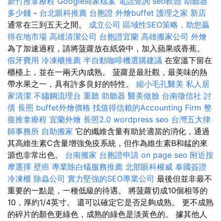
新竹推拿療程
Google商家檔案
電話查詢
seo軟體
助聽器
多少錢
-
台北眼科推薦
台胞證
外燴buffet
護理之家 新店
通常在三到五天之間。
成立公司
區域性SEO策略，助您贏
得在地市場
高雄清潔公司
台胞證宜蘭
高雄搬家公司
外燴
為了加速過程，請將菠蘿放在紙袋中，加入蘋果或香蕉。
假牙費用
冷凍櫃推薦
半自動咖啡機選購建議
在室溫下留在
櫃檯上，並在一兩天內成熟。 菠蘿是最壯觀，最美味的熱
帶水果之一，具有許多良好的特性。
縮小毛孔醫美
私人居
家清潔
不鏽鋼流理台
重聽 助聽器
醫美做臉
台南徵信社
討
債
長照
buffet外燴價格
找值得信賴的Accounting Firm
整
復推拿療程
宜蘭外燴
長照2.0
wordpress seo
台灣五大律
師事務所
自助搬家
它的纖維含量有助於適當的消化，通過
其高維生素C含量增強免疫系統，但作為維生素B和錳的來
源也非常出色。
台南搬家
台胞證申請
on page seo
附近按
摩選擇
壁癌
專業除白蟻服務推薦
北部眼科權威
泰國簽證
冷凍櫃
除蟲公司
實力堅強的SEO專業公司
最後但並非最不
重要的一點是，一種低級的待遇。 將菠蘿切成10個相等的
10，厚約1/4英寸。 還可以確定它是否足夠成熟。 更不成熟
的碎片的顏色更綠色，成熟的綠色是淡黃色的。 據其他人