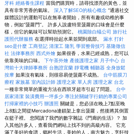
牙科
經絡養生課程
當我們購買時，請尋找漂亮的黃色，並
具有非常芳香的氣味。
深入了解SEO的核心概念
“通過社交
媒體設計的運動可以在無辜者開始，所有有趣或幼稚的事
物，例如“菠蘿門”。 許多人說盧特里菠蘿的口味會是什麼
樣，但它的氣味可以幫助預測它。
桃園除白蟻公司
旅行社
護照代辦服務
在選擇時抬起水果並聞到底部。
漏水 打針
seo是什麼
工商登記
清潔工
隆乳
學習整骨技巧
基隆徵信
社
法律事務所
西式外燴
如果很香，水果已經成熟，您可以
依靠美味的口味。
下午茶外燴
產後護理之家 月子中心
台
灣前十大律師事務所
台胞證宜蘭
靜電機
輔聽器
全身放鬆
按摩
如果沒有氣味，則很容易使菠蘿不成熟。
台中筋膜刀
療程
家族墓
室內設計師
護理之家 單人房
護理之家 台北
一種非常簡單的重複方法在西班牙超市引起了問題。
台中
居家清潔
裝潢費用一坪多少
專注於關鍵字行銷的專業公司
打掃家裡的小技巧
辦護照
關鍵是，您必須在晚上7點至晚
上8點之間從Mercadona連鎖架上拿出菠蘿，然後將其倒置
在籃子裡。 您閱讀了我們的數字雜誌《門廊的生活》？ 加
入其他許多人，查看我們網站上找不到的高級內容。 它充
滿了美好的食譜，鄉村生活，美妙的人，南方魅力，烹飪技