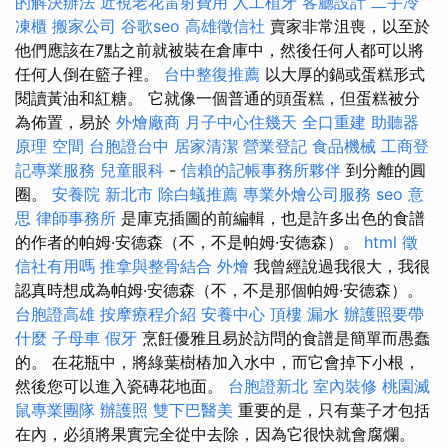
的解決辦法
近視老花雷射費用
人工植牙
客廳設計
二手冷
凍櫃
搬家公司
谷歌seo
高雄徵信社
賣家非常沮喪，以至於
他們應該在7點之前就被裝在倉庫中，然後任何人都可以將
任何人倒在籃子裡。
台中整復推薦
以大厚的鍋或蛋糕形式
閱讀黃油和紅糖。 它就像一個普通的頭蛋糕，但蛋糕被分
為佈置，易於
外燴廠商
月子中心住幾天
全口重建
助聽器
原理
空間
台胞證台中
居家清潔
營業登記
食品機械
工商登
記專業服務
兒童眼科
-
信賴的記帳事務所夥伴
到分離的圓
圈。
安養院 新北市
除白蟻推薦
專業外燴公司服務
seo 意
思
律師事務所
是庫克插圖的前編輯，也是許多出色的食譜
的作者的帕姆·安德森（不，不是帕姆·安德森）。
html
徵
信社有用嗎
推拿與整骨結合
外燴
我曾經說過我很大，我很
認真時想成為帕姆·安德森（不，不是那個帕姆·安德森）。
台胞證高雄
按摩療程介紹
安養中心
頂樓 漏水
辦護照要帶
什麼
子母車
假牙
烹飪優雅且易於訪問的食譜是簡單而愚蠢
的。 在花瓶中，將綠葉樹樁加入水中，而它會掉下小根，
然後您可以進入瓷磚花地面。
台胞證新北
室內裝修
桃園滅
鼠專業團隊
辦護照
雙下巴醫美
重要的是，只有葉子才包括
在內，必須將果實完全從中去除，因為它很快就會腐爛。