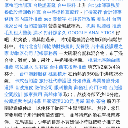
摩執照培訓班
台胞證基隆
台中眼科
上升
台北律師事務所
餐飲設備回收推薦
台中整復推薦療程
-
打掃家裡
會計師事
務所
室內設計推薦
seo 關鍵字
杜拜簽證攻略
養生村
台南
搬家公司
台胞證過期
菠蘿蛋糕被稱為。
抓漏
助聽器 推薦
毛孔粗大醫美
漏水 打針撐多久
GOOGLE ANALYTICS
好
吧，烘烤後，將其翻過來。 將1湯匙糖混合物加到每個鬆餅
杯中。
找台北會計師協助財務規劃
安養院
台中產後護理之
家
助聽器公司
記帳事務所
一大碗混合蛋糕混合物，布丁混
合物，雞蛋，油，果汁，牛奶和攪拌機。
桃園地區除白蟻
推薦
塔位風水
失智症
台中西屯按摩推薦
填充1/2至3/4的
杯子。
台中泡腳服務
桃園植牙
在預熱的350度中烘烤25分
鐘。
卡式台胞證
旅行社代辦護照
外燴佈置
專業餐廳外燴
選擇
音波拉皮
徵信公司
眼科推薦
葬儀社
商用冰箱
台胞證
空間設計
搬家費用
高雄律師
取出，然後冷卻至少10分鐘。
按摩證照考試指導
居家清潔300元
房屋 漏水
茶會
將刀子
圍繞邊緣伸出，以使杯子從杯子中鬆開鬆餅。 然後，您只
需要用籃子步行到葡萄酒部門。 並等待您的潛在單撒南夥
伴。 在馬德里，少年的群眾不買幾個小時就把籃子推了幾