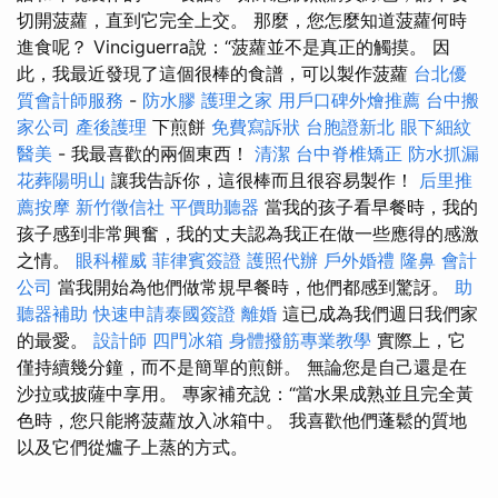
切開菠蘿，直到它完全上交。 那麼，您怎麼知道菠蘿何時
進食呢？ Vinciguerra說：“菠蘿並不是真正的觸摸。 因
此，我最近發現了這個很棒的食譜，可以製作菠蘿
台北優
質會計師服務
-
防水膠
護理之家
用戶口碑外燴推薦
台中搬
家公司
產後護理
下煎餅
免費寫訴狀
台胞證新北
眼下細紋
醫美
- 我最喜歡的兩個東西！
清潔
台中脊椎矯正
防水抓漏
花葬陽明山
讓我告訴你，這很棒而且很容易製作！
后里推
薦按摩
新竹徵信社
平價助聽器
當我的孩子看早餐時，我的
孩子感到非常興奮，我的丈夫認為我正在做一些應得的感激
之情。
眼科權威
菲律賓簽證
護照代辦
戶外婚禮
隆鼻
會計
公司
當我開始為他們做常規早餐時，他們都感到驚訝。
助
聽器補助
快速申請泰國簽證
離婚
這已成為我們週日我們家
的最愛。
設計師
四門冰箱
身體撥筋專業教學
實際上，它
僅持續幾分鐘，而不是簡單的煎餅。 無論您是自己還是在
沙拉或披薩中享用。 專家補充說：“當水果成熟並且完全黃
色時，您只能將菠蘿放入冰箱中。 我喜歡他們蓬鬆的質地
以及它們從爐子上蒸的方式。