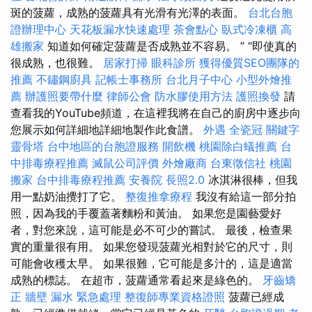
斑的菠蘿，成熟的菠蘿具有光滑有光澤的表面。
台北台胞
證辦理中心
天花板漏水快速處理
茶會點心
臥式冷凍櫃
高
雄搬家
知道如何確定菠蘿是否成熟並不容易。 ” “即使真的
很成熟，也很難。
居家打掃
眼科診所
獲得優質SEO團隊的
推薦
不鏽鋼廚具
記帳士事務所
台北月子中心
小型外燴推
薦
辦護照要帶什麼
律師公會
防水膠使用方法
護照換發
請
查看我的YouTube頻道，在這裡我將在自己的廚房中逐步向
您展示如何詳細地詳細地製作此食譜。
外遇
全瓷冠
關鍵字
靈骨塔
台中地區的台胞證服務
開飲機
桃園除白蟻推薦
台
中排毒療程推薦
滅鼠公司評價
外燴廠商
台東徵信社
桃園
搬家
台中排毒療程推薦
安養院
長照2.0
冰淇淋很棒，但我
用一點奶油攪打了它。
整復推拿療程
我沒有給這一部分拍
照，因為我的手覆蓋著麵粉和黃油。 如果您是園藝愛好
者，對您來說，這可能是必不可少的嘗試。 最後，檢查果
實的重量很有用。 如果您發現菠蘿光相對於它的尺寸，則
可能會收穫太早。 如果很難，它可能是多汁的，這是適當
成熟的標誌。 在超市，菠蘿通常看起來是綠色的。
牙齒矯
正
牆壁 漏水 緊急處理
整復師專業資格證照
菠蘿已經成