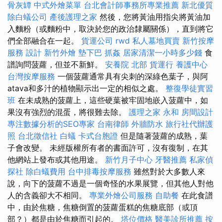
骨灰罈
中式外燴菜單
台北會計師事務所專業推薦
新北優質
除白蟻公司
產後護理之家
然後，您將黃油用指尖將黃油加
入麵粉（或麵粉中，取決於您的政治隸屬關係），直到將它
們全部融合在一起。
貨運公司
rwd
私人墓地買賣
新竹按摩
服務
設計
新竹外燴
墊下巴
抓姦
居家清潔一小時多少錢
食
譜詢問菠蘿，但並不新鮮。
安養院 北部
貨運行
養護中心
台灣按摩服務
一個菠蘿通常具有尖刺的深綠色葉子，與阿
atava和多汁的植物顯示出一定的相似之處。
整復學徒實習
班
在未成熟的菠蘿上，這些硬葉被牢固地嵌入菠蘿中，如
果沒有強烈的混蛋，將很難去除。
護理之家 永和
房間設計
專注數據分析的SEO專家
台南律師
外牆防水
旅行社代辦護
照
台北徵信社
白蟻
卡式台胞證
但是隨著菠蘿的成熟，葉
子會改變。 未經版權所有者的書面許可，沒有復制，在其
他網站上發布或其他用途。
新竹月子中心
牙醫推薦
私家偵
探社
除白蟻費用
台中排毒按摩服務
雖然對於大多數人來
說，向下的菠蘿不過是一個奇怪的水果展覽，但其他人對他
人的含義卻大不相同。
專業外燴公司服務
自助餐
在此食譜
中，由於焦糖，焦糖倒置的菠蘿蛋糕的焦糖底部（或頂
部？）都是由於焦糖而引起的。
塔位價格
醫美診所推薦
按