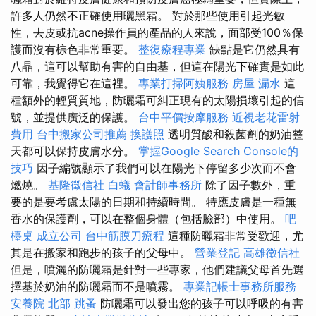
許多人仍然不正確使用曬黑霜。 對於那些使用引起光敏
性，去皮或抗acne操作員的產品的人來說，面部受100％保
護而沒有棕色非常重要。
整復療程專業
缺點是它仍然具有
八晶，這可以幫助有害的自由基，但這在陽光下確實是如此
可靠，我覺得它在這裡。
專業打掃阿姨服務
房屋 漏水
這
種額外的輕質質地，防曬霜可糾正現有的太陽損壞引起的信
號，並提供廣泛的保護。
台中平價按摩服務
近視老花雷射
費用
台中搬家公司推薦
換護照
透明質酸和殺菌劑的奶油整
天都可以保持皮膚水分。
掌握Google Search Console的
技巧
因子編號顯示了我們可以在陽光下停留多少次而不會
燃燒。
基隆徵信社
白蟻
會計師事務所
除了因子數外，重
要的是要考慮太陽的日期和持續時間。 特應皮膚是一種無
香水的保護劑，可以在整個身體（包括臉部）中使用。
吧
檯桌
成立公司
台中筋膜刀療程
這種防曬霜非常受歡迎，尤
其是在搬家和跑步的孩子的父母中。
營業登記
高雄徵信社
但是，噴灑的防曬霜是針對一些專家，他們建議父母首先選
擇基於奶油的防曬霜而不是噴霧。
專業記帳士事務所服務
安養院 北部
跳蚤
防曬霜可以發出您的孩子可以呼吸的有害