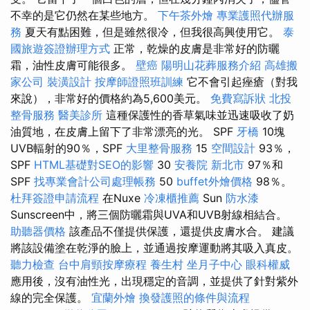
不幸的是它仍然在某些地方。
下午茶外燴
專業護照代辦服
務
夏天有點困難，但是雖然很冷，但我很高興使用它。
泰
國旅遊簽證辦理方式
正常，乾燥的皮膚是非常好的防曬
霜，油性皮膚可能很多。
壁癌
陽明山花葬服務介紹
高雄搬
家公司
裝潢設計
按摩師證照班訓練
它不會引起痤瘡（對我
來說），非常好的價格約為5,600美元。
免費寫訴狀
北投
整骨服務
醫美診所
這種保護性的香草氣味並迅速吸收了奶
油質地，在皮膚上留下了非常漂亮的光。 SPF
牙橋
10塊
UVB輻射的90％，SPF
大里整骨服務
15
空間設計
93％，
SPF
HTML基礎對SEO的影響
30
安養院 新北市
97％和
SPF
找專業會計公司處理帳務
50
buffet外燴價格
98％。
杜拜簽證申請流程
在Nuxe
冷凍櫃推薦
Sun
防水漆
Sunscreen中，將三個防曬霜與UVA和UVB射線相結合。
助聽器價格
該產品不僅提供保護，還提供皮膚水合。 建議
將該設備塗在乾淨的臉上，並通過按摩運動將其吸入真皮。
聽力檢查
台中肩頸按摩療程
養生村
坐月子中心
眼科權威
應用後，沒有油性光，出現穩定的音調，並提供了針對紫外
線的完全保護。
宜蘭外燴
換發護照的條件與流程