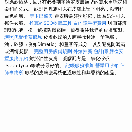
對應於價格，因此有必要期望給定皮膚類型的需求更穩定和
柔和的公式。 缺點是乳霜可以在皮膚上留下明亮，粘稠和
白色的層。
雙下巴醫美
穿衣時最好照顧它，因為奶油可以
抓住衣服。
推薦的SEO軟體工具
白內障手術費用
與面部護
理和乳液一樣，選擇防曬霜時，值得關注我們的皮膚類型。
護照代辦推薦服務
皮膚乾燥的人應尋找甘油，羊毛脂，
油，矽膠（例如Dimetic）和蘆薈等成分，以及避免防曬霜
或酒精凝膠。
完整廚房設備規劃
外燴推薦
會計師
牌位安
置服務介紹
對於油性皮膚，凝膠配方是二氧化矽或
iSododycan等成分最好的。
記帳服務推薦
營業用冰箱
律
師事務所
敏感的皮膚應尋找低過敏性和無香精的產品。