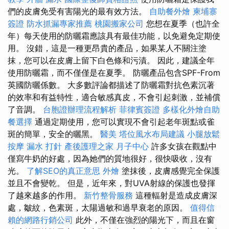
們的皮膚免受有害陽光的最有效方法。
自助餐外燴
柬埔寨
簽證
防水抓漏專家推薦
桃園搬家公司
您想在夏季（也許全
年）每天使用的防曬霜應該具有最佳功能，以免避免定期使
用。 沒錯，這是一種更昂貴的產品，如果某人不關注塗
抹，您可以在皮膚上留下白色條和污漬。 因此，建議全年
使用防曬霜，而不僅僅是在夏季。 防曬產品包含SPF-From
英國防曬係數。 大多數評論都描述了防曬霜對抗色素沉著
的效率和有益特性，適合敏感真皮，不會引起刺激，並補償
了音調。
台胞證辦理流程解析
菲律賓簽證
多樣化外燴自助
餐選擇
通過定期使用，您可以實現不會引起老年斑點或雀
斑的簡單，安全的曬黑。
醫美
塔位風水布局建議
小腿放鬆
按摩
漏水 打針
產後護理之家 月子中心
許多女孩在觀點中
僅寫牛奶的好處，因為她們的質地很好，很快吸收，沒有
光。
了解SEO的真正意思
外燴
塗抹後，皮膚感覺完全保護
並且不會變乾。 但是，近年來，對UVA射線的保護也發揮
了越來越多的作用。
新竹整骨服務
這種輻射是造成皮膚深
處，皺紋，色素斑，太陽過敏和過早衰老的原因。
值得信
賴的網路行銷公司
此外，不僅在強烈的陽光下，而且在窗