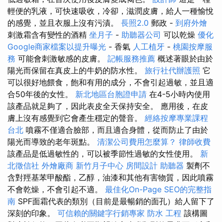
輕便的乳液，可快速吸收，冷卻，滋潤皮膚，給人一種愉悅
的感覺，並且衣服上沒有污漬。
長照2.0
郵政 -
到府外燴
刺激霜含有變性的酒精
坐月子
-
助聽器公司
可以乾燥
優化
Google商家檔案以提升曝光
- 香氣
人工植牙
-
桃園按摩服
務
可能會刺激敏感的皮膚。
記帳服務推薦
概述著眼於由於
陽光而保留在真皮上的牛奶的防水性。
旅行社代辦護照
它
可以很好地餵食，飽和有用的成分，不會引起過敏，並且適
合50年後的女性。
新北地區台胞證申請
在4-5小時內使用
該產品就足夠了，因此表皮全天保持安全。 應用後，在皮
膚上沒有感覺到它會產生穩定的聲音。
經絡按摩專業課程
台北
噴霧不僅適合臉部，而且適合身體，從而防止了由於
陽光而導致的老年斑點。
清潔公司費用怎麼算？
律師收費
該產品是低過敏性的，可以被季節性過敏的女性使用。
新
北徵信社
外燴廠商
新竹月子中心
房間設計
助聽器
製劑不
含對羥基苯甲酸酯，乙醇，油漆和其他有害物質，因此噴霧
不會乾燥，不會引起不適。
最佳化On-Page SEO的完整指
南
SPF面霜代表的類別（目前是最暢銷的面孔）給人留下了
深刻的印象。
可信賴的關鍵字行銷專家
防水 工程
該構圖