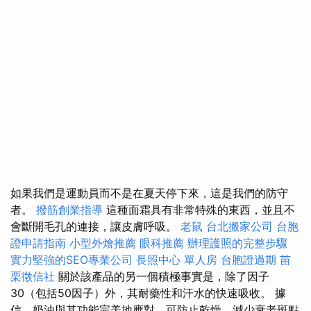
如果我們是運動員而不是在夏天停下來，這是我們的防守
者。
撥筋創業指導
這種面霜具有非常特殊的東西，並且不
會斷開毛孔的連接，讓皮膚呼吸。
老鼠
台北搬家公司
台胞
證申請指南
小型外燴推薦
眼科推薦
辦理護照的完整步驟
實力堅強的SEO專業公司
長照中心 單人房
台胞證過期
苗
栗徵信社
關於該產品的另一個積極事實是，除了因子
30（包括50因子）外，其耐藥性和汗水的快速吸收。 據
信，奶油與其功能完美地應對，可防止乾燥，減少衰老斑點