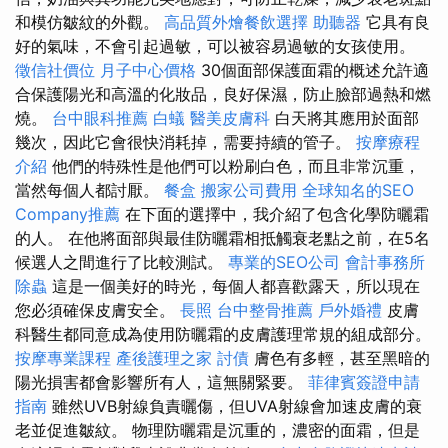
和模仿皺紋的外觀。
高品質外燴餐飲選擇
助聽器
它具有良
好的氣味，不會引起過敏，可以被容易過敏的女孩使用。
徵信社價位
月子中心價格
30個面部保護面霜的概述允許適
合保護陽光和高溫的化妝品，良好保濕，防止臉部過熱和燃
燒。
台中眼科推薦
白蟻
醫美皮膚科
白天將其應用於面部
幾次，因此它會很快消耗掉，需要持續的管子。
按摩療程
介紹
他們的特殊性是他們可以粉刷白色，而且非常沉重，
當然每個人都討厭。
餐盒
搬家公司費用
全球知名的SEO
Company推薦
在下面的選擇中，我介紹了包含化學防曬霜
的人。 在他將面部與最佳防曬霜相抵觸衰老點之前，在5名
候選人之間進行了比較測試。
專業的SEO公司
會計事務所
除蟲
這是一個美好的時光，每個人都喜歡露天，所以現在
您必須確保皮膚安全。
長照
台中整骨推薦
戶外婚禮
皮膚
科醫生都同意成為使用防曬霜的皮膚護理常規的組成部分。
按摩專業課程
產後護理之家
討債
膚色有多輕，甚至黑暗的
陽光損害都會影響所有人，這無關緊要。
菲律賓簽證申請
指南
雖然UVB射線負責曬傷，但UVA射線會加速皮膚的衰
老並促進皺紋。 物理防曬霜是沉重的，濃密的面霜，但是