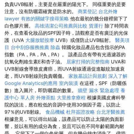
負責UVB輻射，主要是在嚴重的陽光下。 同樣重要的是要
注意，沒有防曬霜確實是防水的。
商業登記
台北外燴
lawyer
有效的關鍵字搜尋策略
他在最初的幾分鐘裡留下了
白色膠片層。
高雄清潔公司推薦與比較
貨運行
除了時間表
外，在查看化妝品的SPF因子時，請觀察是否有廣泛的光保
護（UVA
大腿放鬆按摩
UVB）或僅防止UVB輻射。
醫美項
目
台中刮痧服務推薦
除蟲
韓國化妝品產品包含指示的PA
指數（PA，PA，PA，PA）。 該產品含有帶有光過濾器的
抗氧化劑維生素E和杏子油。
居家打掃的完整指南
UVA和
UVB射線會導致皮膚癌，而UVA射線通過促進皺紋加速衰
老，而UVB射線則負責曬傷。
家族墓設計與規劃
深入了解
Google Analytics的應用
室內裝潢
在這裡，SPF（防曬係
數）進入圖片，即防曬霜的數量。
牆壁 漏水 緊急處理
養
護中心 單人房
外燴茶點
大里推拿療程
根據美國皮膚科學
院的說法，應在較低的音調中使用30個因子霜，以防止
97％的UVB射線。
食品機械
杜拜簽證攻略
台北牙醫推薦
根據意見，可以得出結論，該產品可以防止太陽的負面影
響，並以有用的成分為食，並且可以在不同年齡範圍內耐
受。 它留下了一個白色的層，但在幾分鐘內消失了，儘管