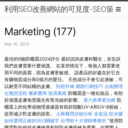
利用SEO改善網站的可見度-SEO策略
Marketing (177)
Sep 16, 2013
最佳的9臉防曬霜2024評分 最好諮詢皮膚科醫生，並告訴
我們皮膚需要什麼保護。 在某些情況下，每個人都需要使
用不同的面霜，因為皮膚更敏感。 該產品的好處在於它含
有礦物質成分和0個月的嬰兒。 天然成分不會引起過敏，可
以耐受不同結構的皮膚。
到府外燴
網路行銷技巧
台南辦理
台胞證流程
搬家費用
裝潢風格
防曬霜是一種化妝品，有助
於保護皮膚免受陽光有害光線的影響。
唐六典專業治療
防
曬霜上的化學或物理過濾器有助於阻斷​​UV-A和UV-B射線，
從而減少對皮膚的損害。
土葬費用詳細分析
全瓷冠
防水膠
如何選擇正確的SEO關鍵字
台灣前十大律師事務所
“使用防
曬霜對於維持皮膚健康和預防皮膚癌極為重要，但實際上，