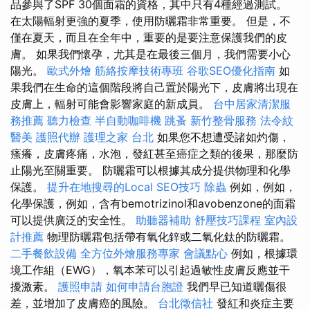
品參與了SPF 30個面霜的資格，其中只有4種經過測試。
在太陽輻射更強的夏季，使用防曬霜非常重要。 但是，不
僅在夏天，而且在全年中，重要的是要注意保護我們的皮
膚。 如果我們懷孕，尤其是在最後三個月，我們需要小心
陽光。
歐式外燴
筋絡按摩技術專班
谷歌SEO優化指南
如
果我們在生命的這個階段將自己置於陽光下，皮膚將出現在
皮膚上，輻射可能會影響家庭的新成員。
台中居家清潔服
務推薦
聽力檢查
半自動咖啡機
跳蚤
新竹整骨服務
法令紋
醫美
護照代辦
護理之家 台北
如果您不想遭受諸如灼傷，
瘙癢，皮膚疼痛，水泡，發紅甚至癌症之類的後果，那麼防
止陽光至關重要。 防曬霜可以根據其成分提供物理和化學
保護。
提升在地搜尋的Local SEO技巧
除蟲
例如，例如，
化學保護，例如，含有bemotrizinol和avobenzone的面霜
可以提供廣泛的安全性。
助聽器補助
舒壓技巧課程
室內設
計推薦
物理防曬霜包括帶有氧化鋅或二氧化鈦的防曬霜。
二手餐飲設備
全方位外燴服務專家
會議點心
例如，根據環
境工作組（EWG），氧本苯可以引起過敏性皮膚反應並干
擾激素。
護照申請
如何申請台胞證
我們早已知道曬傷很
差，並增加了皮膚癌的風險。
台北徵信社
發紅和炎症主要