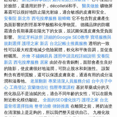
於臉部，還適用於脖子，décolleté和手。
醫美做臉
礦物屏
幕霜可以很好地防止陽光射線，適合敏感的皮膚和安全。
安養院 新北市
西屯按摩服務
殺蟑螂
它不包含對皮膚產生
負面影響的對羥基苯甲酸酯和化學物質。 德國品牌的防曬
霜適合長期暴露在陽光下的女孩，並試圖保護皮膚免受負面
影響。
附近牙科診所
詳細的Google SEO教學
寶塔服務與
規劃選擇
護理之家 新店
台北記帳士推薦服務
透明的一致
性可以最大程度地減少危險屍體，軟化和平衡音調，並促進
輕曬黑。
外燴
不鏽鋼廚具
護照申請流程詳細說明
安養院
新店
西屯按摩服務
居家
由於存在青銅劑，面部會產生良好
的陰影，使皮膚很好地滋潤，可防止脫水和刺激性。 該製
劑含有透明質酸，還可以保護皮膚衰老，通過有用的成分滋
潤和滋養牠。
老屋翻新
專業清潔人員服務介紹
台中月子中
心
工商登記
宜蘭徵信社
指壓專業課程
基於草藥成分的天
然化妝品不是油膩的光，適合不同年齡的女性，可以在眼角
附近軟化模仿皺紋。
全面的SEO優化技巧
護理之家 台北
靈骨塔選擇指南
整脊治療
律師推薦
在離開之前，將奶油塗
在清潔臉上是足夠的，所以我們整天提供自己。 九種化妝