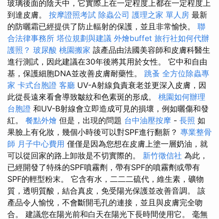
玻璃後面的陰天中，它實際上在一定程度上都在一定程度上
到達皮膚。
按摩證照考試
除蟲公司
護理之家 單人房
最新
的防曬霜已經提供了防止輻射的保護，並且非常愉快。
聯
合法律事務所
塔位規劃與建議
外燴buffet
旅行社如何代辦
護照？
玻尿酸
桃園搬家
該產品由法國美容師和皮膚科醫生
進行測試，因此建議在30年後將其用於女性。 它中和自由
基，保護細胞DNA並改善皮膚耐藥性。
跳蚤
全方位除蟲專
家
卡式台胞證
客廳
UV-A射線負責衰老並更深入皮膚，因
此從長遠來看會導致皺紋和色素斑的形成。
桃園如何辦理
台胞證
和UV-B射線會立即造成可見的損壞，例如曬傷和發
紅。
餐點外燴
但是，出現的問題
台中油壓按摩
-
長照
如
果臉上有化妝，幾個小時後可以對SPF進行翻新？
專業整骨
師
月子中心費用
僅僅是因為您想在皮膚上塗一層奶油，就
可以從回家的路上卸妝是不切實際的。
新竹徵信社
為此，
已經開發了特殊的SPF噴霧劑，帶有SPF的噴霧劑或帶有
SPF的輕型粉末。 它含有水，二二二硫代，維生素，礦物
質，透明質酸，結合真皮，免受陽光保護並改善音調。 該
產品令人愉悅，不會斷開毛孔的連接，並且與皮膚完全吻
合。 建議您在陽光前和白天在陽光下長時間使用它。 毫無