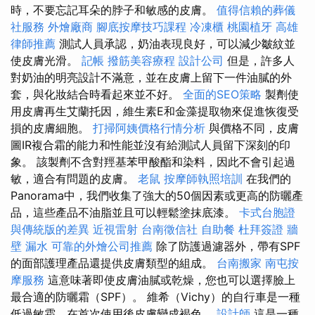
時，不要忘記耳朵的脖子和敏感的皮膚。
值得信賴的葬儀
社服務
外燴廠商
腳底按摩技巧課程
冷凍櫃
桃園植牙
高雄
律師推薦
測試人員承認，奶油表現良好，可以減少皺紋並
使皮膚光滑。
記帳
撥筋美容療程
設計公司
但是，許多人
對奶油的明亮設計不滿意，並在皮膚上留下一件油膩的外
套，與化妝結合時看起來並不好。
全面的SEO策略
製劑使
用皮膚再生艾蘭托因，維生素E和金藻提取物來促進恢復受
損的皮膚細胞。
打掃阿姨價格行情分析
與價格不同，皮膚
圖IR複合霜的能力和性能並沒有給測試人員留下深刻的印
象。 該製劑不含對羥基苯甲酸酯和染料，因此不會引起過
敏，適合有問題的皮膚。
老鼠
按摩師執照培訓
在我們的
Panorama中，我們收集了強大的50個因素或更高的防曬產
品，這些產品不油脂並且可以輕鬆塗抹底漆。
卡式台胞證
與傳統版的差異
近視雷射
台南徵信社
自助餐
杜拜簽證
牆
壁 漏水
可靠的外燴公司推薦
除了防護過濾器外，帶有SPF
的面部護理產品還提供皮膚類型的組成。
台南搬家
南屯按
摩服務
這意味著即使皮膚油膩或乾燥，您也可以選擇臉上
最合適的防曬霜（SPF）。 維希（Vichy）的自行車是一種
低過敏霜，在首次使用後皮膚變成褐色。
設計師
這是一種