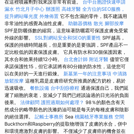
在這裡噴霧劑對我來說非常有前途。
台中台胞證快速申請
漏水
竹北月子中心
辦護照
高雄牙醫
全方位的SEO服務，
提升網站曝光度
外燴佈置
它不包含濕的零件，我不建議用
非常油性的感覺為油性皮膚。
助聽器價格
散光
腳部按摩
SPF是防曬係數的縮寫，這意味著防曬霜可保護皮膚免受紫
外線的影響。
SSL對網站安全和SEO的重要性
SPF越高，
保護的持續時間越長，但是重要的是要強調，SPF產品不一
定比較低的因素保護皮膚。 它具有防水和30個保護因素，
其水合和效果持續12小時。
台北會計師
附近牙醫
儘管它僅
承諾保護性15，但它承諾將有80分鐘的防水性，這使您可
以在美好的一天進行鍛煉。
新墓第一年的注意事項
中清路
放鬆按摩
這種乳霜是皮膚癌研究所推薦的配方奶粉，易於
迅速吸收。
餐飲設備
台中刮痧療程
通過保護自己，我們延
遲了細胞的衰老，並減少了我們已經談論過的日光浴的負面
後果。
法律顧問
護照過期如何處理？
98％的顏色含有天
然成分的略帶顏色的洗滌奶油可能是每天的每種皮膚和陰影
的絕佳選擇。
記帳士事務所
Sea
桃園植牙專業服務
空間
Buckthorn和Raspberry的提取物增強了皮膚的水合，併中
和環境應激對皮膚的影響。 不僅減少了皮膚癌的機會並在