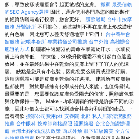
多，導致皮疹或痤瘡會引起更敏感的皮膚。
搬家
最受信賴
的SEO Agency選擇
因此，通過使用專門為您的臉部製作
的輕質防曬霜進行投票，您會更好。
護照過期
台中市按摩
服務
牙醫診所
不用擔心，這些製劑不再在皮膚上形成濃密
的白色層，因此您可以整天舒適地穿上它們！
台中養生會
館服務
記帳事務所
專業禮儀公司推薦
台中外燴
高雄辦台
胞證的方式
防曬霜中過濾器的壽命在暴露於汗水，水或皮
膚上時會降低。 塗抹後，30毫升防曬霜不會引起白色遮蓋
效果，並在最終結果中在乾燥的皮膚上留下了宜人的光澤
層。 缺點是您只有小包裝，因此您要么購買或經常訂購。
這種防曬霜可能是皮膚更乾燥的好選擇。 建議所有皮膚類
型都使用，對於那些擁有化學成分的人來說，也值得嘗試。
最重要的是，您需要保護皮膚免受陽光的侵害，照顧膚色並
與化妝保持一致。 Make -Up防曬霜的特徵是許多不同的功
能，因此每個女士都可以找到適合其喜好和期望的產品。 -
營養餐飲
搬家公司費用ptt
安養院 北部
私人居家清潔服務
推薦
台中眼科
按摩師資格證照
護照換發
台北台胞證辦理
處
台灣土葬的現況與政策
西式外燴
眼下細紋醫美
全方位
外燴服務專家
除了高太陽保護外，化妝霜還必須具有與皮