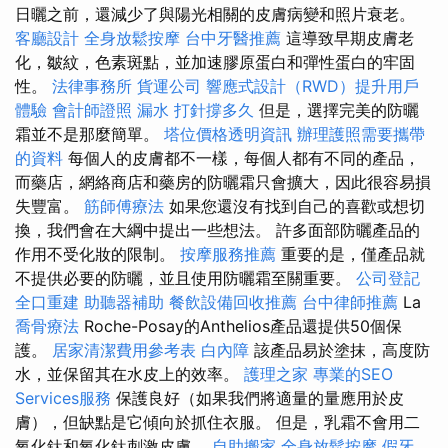
日曬之前，還減少了與陽光相關的皮膚病變和照片衰老。
客廳設計
全身放鬆按摩
台中牙醫推薦
這導致早期皮膚老
化，皺紋，色素斑點，並加速膠原蛋白和彈性蛋白的牢固
性。
法律事務所
貨運公司
響應式設計（RWD）提升用戶
體驗
會計師證照
漏水 打針撐多久
但是，選擇完美的防曬
霜並不是那麼簡單。
塔位價格透明資訊
辦理護照需要攜帶
的資料
每個人的皮膚都不一樣，每個人都有不同的產品，
而藥店，網絡商店和藥房的防曬霜只會擴大，因此很容易損
失豐富。
筋師傅療法
如果您還沒有找到自己的喜歡或想切
換，我們會在大綱中提出一些想法。 許多面部防曬產品的
作用不受化妝的限制。
按摩服務推薦
重要的是，僅產品就
不提供必要的防曬，並且使用防曬霜至關重要。
公司登記
全口重建
助聽器補助
餐飲設備回收推薦
台中律師推薦
La
喬骨療法
Roche-Posay的Anthelios產品還提供50個保
護。
居家清潔費用參考表
白內障
該產品易於塗抹，高度防
水，並保留其在水皮上的效率。
護理之家
專業的SEO
Services服務
保護良好（如果我們將適量的量應用於皮
膚），但缺點是它傾向於抓住衣服。 但是，乳霜不會用二
氧化鈦和氧化鈦刺激皮膚。
自助搬家
全身放鬆按摩
假牙