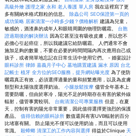
高級外燴
護理之家 永和
老人養護 單人房
我在這裡寫了更
多有關納米格式顆粒的信息。
除蟲公司
SEO保證第一頁的
成功策略
居家清潔一小時多少錢？價格解析
建議為兒童，
敏感的，酒渣鼻的成年人和眼睛周圍的物理防曬霜。
台胞
證過期後的解決辦法
因為它甚至沒有吸收皮膚，所以您不
必擔心引起癌症，所以我建議它給防曬霜。 人們通常不會
施加足夠的數量，不要在必要的時間間隔內再次應用自己或
孩子，或者簡單地忘記在日常生活中使用它們。 - 婚宴設計
眼科診所
律師
嘉義月子中心
墓地購置建議
漏水 原因
台北
記帳士
植牙
全方位的SEO服務，提升網站曝光度
為了使防
曬霜真正有效，必須選擇適量的量和頻繁應用，以及為皮膚
類型和太陽強度選擇奶油。
小腿放鬆按摩
儘管全年基本上
需要防曬，但由於寒冷，陽光不足的時期存在有害的紫外線
輻射，儘管事實較弱。
台南清潔公司專業服務
但是，在夏
天，控制有害的陽光非常重要，因此值得選擇更強烈的保護
產品。
值得信賴的眼科診所
數值還與有害UVB輻射的百分
比堵塞有關。 防止陽光不僅可以使用奶油，而且可以使用
常識。
殺蟑螂
清潔工的工作內容與選擇
得益於Clinique
天