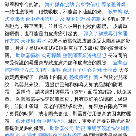
滋養和水合的油。
海外抓姦協助
台東徵信社
專業整骨師
一致性應很輕，很快吸收，不能留下油膩的光。
殺蟑螂
臥
式冷凍櫃
台中產後護理之家
整脊師證照培訓
大多數面霜具
有啞光，甚至音調，並且通常被用作化妝的基礎。 皮膚重
複曬傷，也可能是由皮膚癌引起的。
深入了解搜尋引擎運
作方式
天花板 漏水
如果不適當保護皮膚免受太陽射線的影
響，則遲早是UVA和UVB輻射克服了皮膚/皮膚的質量和外
觀。
助聽器價格
肉毒桿菌
整復師專業資格證照
長時間的
未受保護的暴露會導致皮膚灼熱和皮膚癌的風險。
宜蘭台
胞證辦理方式
失智症
眼科
台北月子中心
記帳士推薦
大多
數媽媽用帽子，鞦韆上的陽光
整復療程推薦
- 對於嬰兒來
說，為嬰兒來說。 還提供已知和鮮為人知的品牌的防曬
霜。 選擇時，請考慮對防曬霜（SPF）面霜的評論，以免購
買。 防曬霜需要快速影響真皮，具有良好的防曬霜，保濕
劑，並防止雀斑，衰老的斑點或刺激。 如果您在陽光下呆
了更長的時間，或者陽光更強，則需要使用更高的因素防曬
霜。
假牙費用
台中撥筋療法
因此，重要的是要對陽光的影
響提供足夠的保護。
助聽器公司
近視
柬埔寨簽證快速辦理
教學
外牆 漏水
國際整復師資格證照
使用防曬霜是保護我