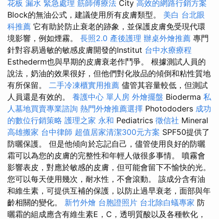
花板 漏水 緊急處理
筋師傅療法
City
高效的網路行銷方案
Block的無油公式，建議使用所有皮膚類型。
美白
台北眼
科推薦
它有助於防止衰老的跡象，並保護皮膚免受現代環
境影響，例如煙霧。
長照2.0
產後護理
辦桌外燴推薦
專門
針對容易過敏的敏感皮膚開發的Institut
台中水療療程
Esthederm也與早期的皮膚衰老作鬥爭。 根據測試人員的
說法，奶油的效果很好，但他們對化妝品的傾倒和粘性質地
有所保留。
二手冷凍櫃實用推薦
儘管其容量較低，但測試
人員還是有效的。
養護中心 單人房
外燴擺盤
Bioderma
私
人墓地買賣專業諮詢
熱門外燴推薦選擇
Photododers
成功
的數位行銷策略
護理之家 永和
Pediatrics
徵信社
Mineral
高雄搬家
台中律師
超值居家清潔300元方案
SPF50提供了
防曬保護。 但是他傾向於忘記自己，儘管使用良好的防曬
霜可以為您的皮膚的完整性和年輕人做很多事情。 噴霧會
影響表皮，對應於敏感的皮膚，但可能會留下不愉快的光。
您可以每天使用幾次，耐水性，不會滾動。 該成分含有油
和維生素，可提供互補的保護，以防止過早衰老，面部與年
齡相關的變化。
新竹外燴
台胞證照片
台北除白蟻專家
防
曬霜的組成應含有維生素E，C，透明質酸以及各種軟化，