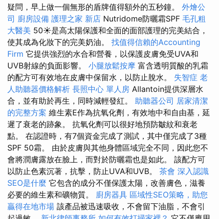
疑問，早上做一個無形的盾牌值得額外的五秒鐘。
外燴公
司
廚房設備
護理之家 新店
Nutridome防曬霜SPF
毛孔粗
大醫美
50☀️是高太陽保護和全面的面部護理的完美結合，
使其成為化妝下的完美奶油。
找值得信賴的Accounting
Firm
它提供強烈的水合和營養，以保護皮膚免受UVA和
UVB射線的負面影響。
小腿放鬆按摩
富含透明質酸的乳霜
的配方可有效地在皮膚中保留水，以防止脫水。
失智症
老
人助聽器價格解析
長照中心 單人房
Allantoin提供深層水
合，並有助於再生，同時減輕發紅。
助聽器公司
居家清潔
的完整方案
維生素E作為抗氧化劑，有效地中和自由基，延
遲了衰老的跡象。 抗氧化劑可以很好地預防皺紋和衰老
點。 在認證時，有7個資金完成了測試，其中僅完成了3種
SPF 50霜。 由於皮膚與其他身體區域完全不同，因此您不
會將潤膚露放在臉上，而對於防曬霜也是如此。 該配方可
以防止色素沉著，抗擊，防止UVA和UVB。
茶會
深入認識
SEO是什麼
它包含的成分不僅保護太陽，改善膚色，滋養
必要的維生素和礦物質。
廚房器具
區域性SEO策略，助您
贏得在地市場
該產品被迅速吸收，不會留下油脂，不會引
起過敏。
新北律師事務所
如何有效打掃家裡？
它不僅應用