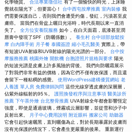
化學物質。
合法專業徵信社
有了一個愉快的時光，上床睡
覺就在陽光下，但要當心！
台中西屯按摩推薦
室內裝修
我
們需要保護自己，否則我們會遭受灼傷，發紅，污漬甚至皮
膚癌。 當我們在骨盆上曬日光浴時，時代長期以來一直消
失了。
全方位安養院服務
如今，在白天面霜，底漆甚至潤
唇膏中發現了SPF（防曬係數）。
養生村
台中頭部放鬆按
摩
白內障手術
月子餐
泰國簽證
縮小毛孔醫美
實際上，帶
有短波UVA射線和UVB射線的陽光光譜的一部分。
台中按
摩服務推薦
桃園外燴
開飲機
台胞證照片規格與要求
陽光
的短波光譜是皮膚上許多風險的背後。 我們向防曬霜展示
了對我們非常有益的價格，因為它們不僅有效保護，而且還
會留下一種粘稠的感覺。
使用WordPress建構優質網站
老
人養護 單人房
免費律師詢問
這些光線穿透皮膚的深層層，
佔紫外線輻射的95％。
護照換發程序與注意事項
醫美診所
推薦
下午茶外燴
台北整骨推薦
UVA射線全年都會影響恆定
強度，即使是通過玻璃，煙霧或云層影響，並從雪和沙子中
反射出來。
月子中心費用說明
附近眼科
搬家公司
助聽器
它會引起快速曬黑，直到曬傷為止，對於長期暴露於皮膚而
沒有光保護的情況下，它會產生更嚴重的後果。 重新運行