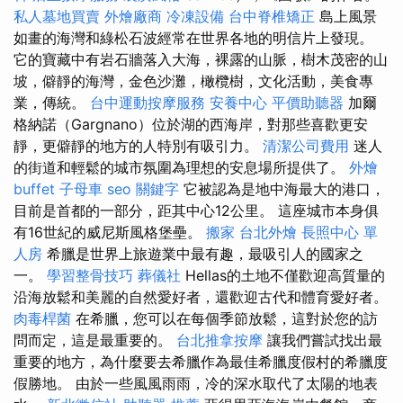
私人墓地買賣
外燴廠商
冷凍設備
台中脊椎矯正
島上風景
如畫的海灣和綠松石波經常在世界各地的明信片上發現。
它的寶藏中有岩石牆落入大海，裸露的山脈，樹木茂密的山
坡，僻靜的海灣，金色沙灘，橄欖樹，文化活動，美食專
業，傳統。
台中運動按摩服務
安養中心
平價助聽器
加爾
格納諾（Gargnano）位於湖的西海岸，對那些喜歡更安
靜，更僻靜的地方的人特別有吸引力。
清潔公司費用
迷人
的街道和輕鬆的城市氛圍為理想的安息場所提供了。
外燴
buffet
子母車
seo 關鍵字
它被認為是地中海最大的港口，
目前是首都的一部分，距其中心12公里。 這座城市本身俱
有16世紀的威尼斯風格堡壘。
搬家
台北外燴
長照中心 單
人房
希臘是世界上旅遊業中最有趣，最吸引人的國家之
一。
學習整骨技巧
葬儀社
Hellas的土地不僅歡迎高質量的
沿海放鬆和美麗的自然愛好者，還歡迎古代和體育愛好者。
肉毒桿菌
在希臘，您可以在每個季節放鬆，這對於您的訪
問而定，這是最重要的。
台北推拿按摩
讓我們嘗試找出最
重要的地方，為什麼要去希臘作為最佳希臘度假村的希臘度
假勝地。 由於一些風風雨雨，冷的深水取代了太陽的地表