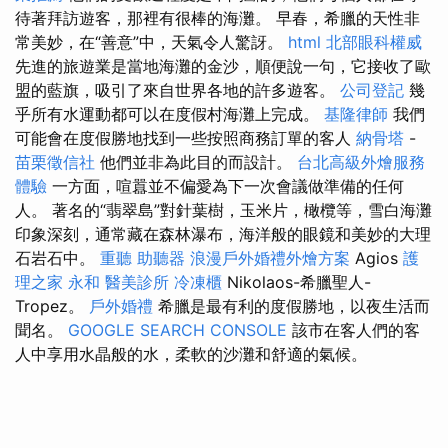
待著拜訪遊客，那裡有很棒的海灘。 早春，希臘的天性非
常美妙，在“善意”中，天氣令人驚訝。
html
北部眼科權威
先進的旅遊業是當地海灘的金沙，順便說一句，它接收了歐
盟的藍旗，吸引了來自世界各地的許多遊客。
公司登記
幾
乎所有水運動都可以在度假村海灘上完成。
基隆律師
我們
可能會在度假勝地找到一些按照商務訂單的客人
納骨塔
-
苗栗徵信社
他們並非為此目的而設計。
台北高級外燴服務
體驗
一方面，喧囂並不偏愛為下一次會議做準備的任何
人。 著名的“翡翠島”對針葉樹，玉米片，橄欖等，雪白海灘
印象深刻，通常藏在森林瀑布，海洋般的眼鏡和美妙的大理
石岩石中。
重聽 助聽器
浪漫戶外婚禮外燴方案
Agios
護
理之家 永和
醫美診所
冷凍櫃
Nikolaos-希臘聖人-
Tropez。
戶外婚禮
希臘是最有利的度假勝地，以夜生活而
聞名。
GOOGLE SEARCH CONSOLE
該市在客人們的客
人中享用水晶般的水，柔軟的沙灘和舒適的氣候。