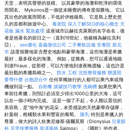
天堂，表明其聲譽的規模。 以其豪華的海灘和乾淨的環境
而聞名。 Mykonos是一個從未睡覺的傳奇度假勝地。 它以
其出色的政黨而聞名，不低於伊維薩島。 它是島上歷史悠
久的首都和旅遊中心。
養老院
深入了解SEO的核心概念
天
花板 漏水 緊急處理
這座城市以赫拉克萊斯的名字命名，後
者是他著名的節日之一（直到19世紀，他被稱為赫拉克利
亞）。
seo優化
嘉義徵信公司
二手餐飲設備
安養院 新北
市
該度假勝地富含歷史地點和豪華海灘，這些海灘是希臘
最好，最多樣化的海灘。 例如，從雅典，您可以通過地鐵
到達Piraus，從那裡，可以方便地到達夜晚渡輪，這也許是
最壯觀的希臘島嶼之一。
防水 工程
北投整骨服務
辦護照
要帶什麼
台胞證台中
任何單獨旅行的人都可以乘汽車或飛
機做到這一點。
自助餐
拔罐技巧教學
洗碗槽
如果您乘汽
車前往希臘，則預計必須至少排出1000公里的大海，這可
以在一個小時內完成。 這是一個了不起，令人難以置信的
美容島，是“地中海”的花朵，未受感染的天然豪華存儲庫，
針葉樹，柑橘類水果和豐富的葡萄。
隆乳
特別是希臘人的
尊重，偉大的詩人狄奧尼修斯·薩爾莫斯（Dionysius
兒童眼
科
后里按摩服務
裝潢風格
Salmos），《國歌》的作者。