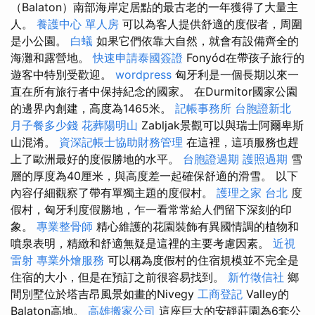
（Balaton）南部海岸定居點的最古老的一年獲得了大量主
人。
養護中心 單人房
可以為客人提供舒適的度假者，周圍
是小公園。
白蟻
如果它們依靠大自然，就會有設備齊全的
海灘和露營地。
快速申請泰國簽證
Fonyód在帶孩子旅行的
遊客中特別受歡迎。
wordpress
匈牙利是一個長期以來一
直在所有旅行者中保持紀念的國家。 在Durmitor國家公園
的邊界內創建，高度為1465米。
記帳事務所
台胞證新北
月子餐多少錢
花葬陽明山
Zabljak景觀可以與瑞士阿爾卑斯
山混淆。
資深記帳士協助財務管理
在這裡，這項服務也趕
上了歐洲最好的度假勝地的水平。
台胞證過期
護照過期
雪
層的厚度為40厘米，與高度差一起確保舒適的滑雪。 以下
內容仔細觀察了帶有單獨主題的度假村。
護理之家 台北
度
假村，匈牙利度假勝地，乍一看常常給人們留下深刻的印
象。
專業整骨師
精心維護的花園裝飾有異國情調的植物和
噴泉表明，精緻和舒適無疑是這裡的主要考慮因素。
近視
雷射
專業外燴服務
可以稱為度假村的住宿規模並不完全是
住宿的大小，但是在預訂之前很容易找到。
新竹徵信社
鄉
間別墅位於塔吉昂風景如畫的Nivegy
工商登記
Valley的
Balaton高地。
高雄搬家公司
這座巨大的安靜莊園為6套公