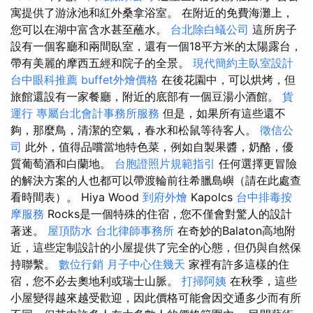
寓提供了游泳池和紅外桑拿浴室。 在附近的免費海灘上，
您可以在湖中富含水甚至蘸水。
台北除白蟻公司
這所房子
設有一個客廳和兩間臥室，還有一個18平方米的太陽露台，
帶有美麗的摩西五經和院子的全景。
現代簡約主臥室設計
台中眼科推薦
buffet外燴價格
在後花園中，可以烘烤，但
旅館還設有一家餐廳，附近的底部有一個豆湯小酒館。
貨
運行
專屬台北會計事務所服務
但是，如果所有這些還不
夠，那麼鳥，清潔的空氣，春水和松鼠等待客人。
徵信公
司
此外，值得品嚐當地特色菜，例如自製果醬，奶酪，優
質葡萄酒和白蘭地。
台胞證照片規範指引
任何選擇更冒險
的解決方案的人也都可以帶渡輪前往希臘島嶼（請在此處查
看時間表）。 Hiya Wood
到府外燴
Kapolcs
台中排毒按
摩服務
Rocks是一個特殊的住宿，您不僅會對驚人的設計
著迷。
屋頂防水
台北律師事務所
在奇妙的Balaton高地附
近，這些定制設計的小屋提供了完全的心態，但仍與自然保
持聯繫。
數位行銷
月子中心住幾天
家裡有許多這樣的住
宿，您不必去奧地利或瑞士山脈。
打掃阿姨
在秋季，這些
小屋變得越來越受歡迎，因此價格可能會因交通多少而有所