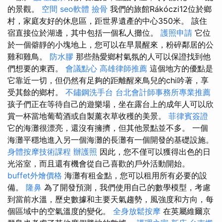
的景觀。
空間
seo軟體
撿骨
我們的旅館Rákóczi12位於鄉
村，家庭友好的休息區，距世界遺產的中心350米。 該住
宿直接位於湖邊，其中包括一個私人攤位。
護照申請
它位
於一個僻靜的小塊地上，您可以在早晨醒來，粉碎鄰居的公
雞和雞鳥。
防水膠
那些熱愛鄉村氣氛的人可以保證找到他
們想要的東西。
會議點心
高雄律師推薦
這個地方的優點是
它靠近一切，但仍然有足夠的距離醒來鳥兒的chi吟著，享
受其餘的鄉村。
不鏽鋼洗手台
台北會計師事務所專業推薦
孩子們正在等待自己的遊樂場，坐在露台上的成年人可以欣
賞一杯當地葡萄酒或自製薰衣草收穫的美景。
菲律賓簽證
它的海灘很漂亮，還沒有擁擠，但其他景點並不多。 一個
海灘平穩地進入另一個海灘的長灘有一個開發的基礎設施。
身體按摩技術課程
辦護照
因此，您不僅可以獲得出色的日
光浴室，而且還有機會從自己喜歡的戶外活動開始。
buffet外燴價格
海灘有租金點，您可以租用所有必要的設
備。
隆鼻
為了開發預測，我們使用自己的數學模型，考慮
到當前水溫，歷史數據和主要天氣趨勢，風強度和方向，每
個區域中的空氣溫度的變化。
全身放鬆按摩
在英屬維爾京