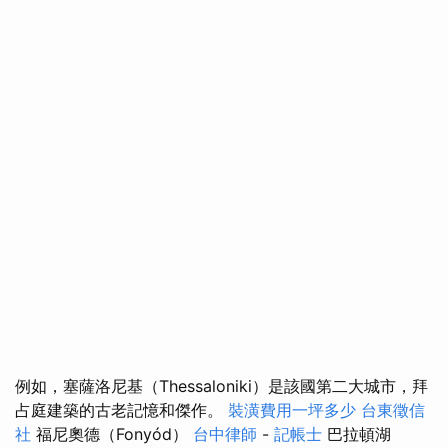
例如，塞薩洛尼基（Thessaloniki）是該國第二大城市，拜
占庭建築的古老記憶和傑作。
裝潢費用一坪多少
台東徵信
社
福尼奧德（Fonyód）
台中律師
-
記帳士
巴拉頓湖