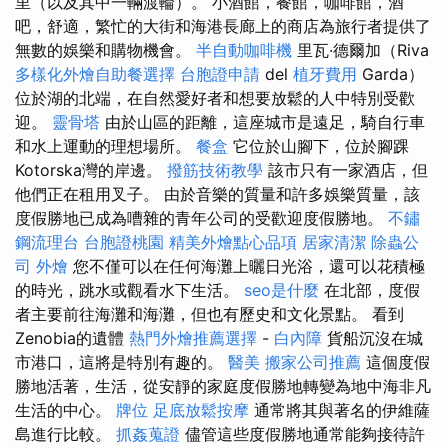
里（以及其中一輛渡輪）。 小酒館，餐館，咖啡館，酒
吧，舒適，繁忙的大街和海港長廊上的商店為旅行者提供了
無數的娛樂和購物機會。
半自動咖啡機
里瓦·德爾加（Riva
多樣化外燴自助餐選擇
台胞證申請
del
植牙費用
Garda）
位於湖的北端，在自然愛好者和想要放鬆的人中特別受歡
迎。
靈骨塔
由於山區的距離，這座城市是遠足，騎自行車
和水上運動的理想場所。
餐盒
它位於山腳下，位於腳踝
Kotorska灣的岸邊。
撥筋技術教學
該市只有一家酒店，但
他們正在租用叉子。 由於音樂的質量和許多娛樂質量，該
度假勝地已成為嘈雜的青年公司的受歡迎度假勝地。
不鏽
鋼流理台
台胞證桃園
精美外燴點心品項
居家清潔
除蟲公
司
外燴
您不僅可以在任何海灘上曬日光浴，還可以花積極
的時光，跳水或觀看水下生活。
seo是什麼
在北部，度假
者主要前往海灘和海灘，但也有歷史和文化景點。 看到
Zenobia的遺體
熱門外燴推薦選擇
-
白內障
貨船沉沒在城
市港口，這將是特別有趣的。
醫美
搬家公司推薦
這個度假
勝地活著，生活，從安靜的家庭度假勝地轉變為地中海非凡
生活的中心。
牌位
足底放鬆按摩
通常將其與著名的伊維薩
島進行比較。
抓姦蒐證
儘管這些度假勝地通常能夠接待許