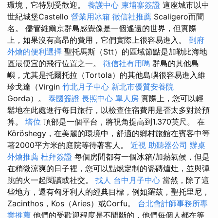
環境，它特別受歡迎。
養護中心
柬埔寨簽證
這座城市以中
世紀城堡Castello
營業用冰箱
徵信社推薦
Scaligero而聞
名。 儘管維爾京群島感覺像是一個遙遠的世界，但實際
上，如果沒有高昂的費用，它們實際上很容易進入。
到府
外燴的便利選擇
聖托馬斯（Stt）的區域節點是加勒比海地
區最便宜的飛行位置之一。
徵信社有用嗎
群島的其他島
嶼，尤其是托爾托拉（Tortola）的其他島嶼很容易進入維
珍戈達（Virgin
竹北月子中心
新北市優質安養院
Gorda）。
泰國簽證
長照中心 單人房
實際上，您可以輕
鬆地在此處進行每日旅行，以檢查住宿費用是否太多對於預
算。
塔位
頂部是一個平台，將視角提高到1.370英尺。 在
Köröshegy，在美麗的環境中，舒適的鄉村旅館在賓客中等
著2000平方米的庭院等待著客人。
近視
助聽器公司
辦桌
外燴推薦
杜拜簽證
每個房間都有一個冰箱/加熱氣候，但是
在稍微涼爽的日子裡，您可以點燃定制的瓷磚爐灶，並與彈
跳的火一起閱讀或社交。
找人
台中月子中心
當然，除了這
些地方，還有匈牙利人的經典目標，例如羅茲，聖托里尼，
Zacinthos，Kos（Aries）或Corfu。
台北會計師事務所專
業推薦
他們的受歡迎程度是不間斷的，他們每個人都在等