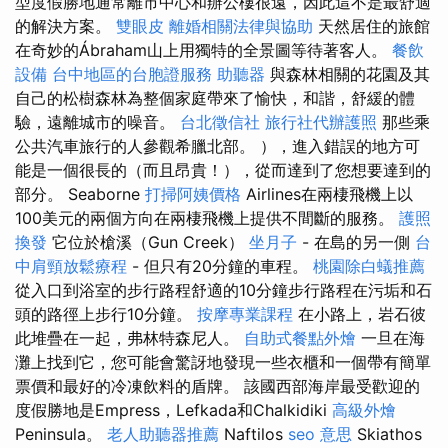
型度假勝地通常離市中心和辦公樓很遠，因此這不是最舒適
的解決方案。
雙眼皮
離婚相關法律與協助
天然居住的旅館
在奇妙的Ábraham山上用獨特的全景圖等待著客人。
餐飲
設備
台中地區的台胞證服務
助聽器
與森林相關的花園及其
自己的松樹森林為整個家庭帶來了愉快，和諧，舒緩的體
驗，遠離城市的噪音。
台北徵信社
旅行社代辦護照
那些乘
公共汽車旅行的人參觀希臘北部。 ），進入錯誤的地方可
能是一個很長的（而且昂貴！），從而達到了您想要達到的
部分。 Seaborne
打掃阿姨價格
Airlines在兩棲飛機上以
100美元的兩個方向在兩棲飛機上提供不間斷的服務。
護照
換發
它位於槍溪（Gun Creek）
坐月子
- 在島的另一側
台
中肩頸放鬆療程
- 但只有20分鐘的車程。
桃園除白蟻推薦
從入口到浴室的步行路程舒適的10分鐘步行路程在污垢和石
頭的路徑上步行10分鐘。
按摩專業課程
在小路上，岩石彼
此堆疊在一起，弗林特森尼人。
自助式餐點外燴
一旦在海
灘上找到它，您可能會驚訝地發現一些衣櫃和一個帶有簡單
票價和最好的冷凍飲料的盾牌。 該國西部海岸最受歡迎的
度假勝地是Empress，Lefkada和Chalkidiki
高級外燴
Peninsula。
老人助聽器推薦
Naftilos
seo 意思
Skiathos