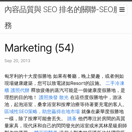
內容品質與 SEO 排名的關聯-SEO服
務
Marketing (54)
Sep 20, 2013
匈牙利的十大度假勝地 如果有餐廳，晚上樂趣，或者例如
現場健康建築，您可以致電諸如Resort的設施。
二手冷凍
櫃
護照代辦
釋放疲倦的蒸汽可能是一個健康度假勝地，是
理想的目的地！
護照換發
散光
在這些度假勝地中，游泳
池，起泡浴室，桑拿浴室和按摩治療等待著要充電的客人。
區域性SEO策略，助您贏得在地市場
就像在豪華度假勝地
一樣，除了按摩可能會丟失。
跳蚤
他們專注於房間的高質
量家具，現代床和自己的閃閃發光的浴室或米其林星級廚師