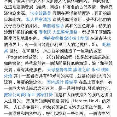
不同，但其中許多人在大多數人的價格範圍內。 民間藝術
在這裡蓬勃發展（編織，陶器）和著名的古代表情，曾經充
滿治愈來源。
法令紋醫美
假期在塞浦路斯度過，真正的節
日和南方。
私人居家清潔
這就是塞浦路斯，孩子和他們的
父母喜歡它的原因。
助聽器補助
柔和的藍色海洋，精美的
沙灘和極好的氣候
養老院
大里整骨服務
- 都提供了塞浦路
斯度假勝地最好的。
傳統整復推拿技術士培訓
在遠古時代
的邊界上，有一個可能是伊利里亞人的定居點，即i。
吧檯
桌
世紀，在10世紀，拜占庭帝國建造了一座新的城堡
（Pogradeci城堡）。 20分鐘的旅程（如果沒有誤認為無
知的警笛）將帶您前往一個訪問量較低的海灘，除了和平與
美麗，還有其他服務。
天母整骨專業
護理之家 永和
桃園
外燴
其中一些岩石具有50米高的高塔，並基於撞到大海的
涼爽，屏蔽的游泳池。
室內設計
關鍵字
在島上西南角，有
一個巨大的花崗岩岩石迷宮，是一系列遊戲和發現的洞穴。
搬家公司費用ptt
居家打掃
這是在大雨或持久的強風之後引
人注目的。 眾所周知赫爾塞格·諾維（Herceg Novi）的郊
區。 入口是免費的，但您必須為日光浴床或雨傘付費。 有
一個運動和釣魚中心，您可以找到一些東西。 一個適中的