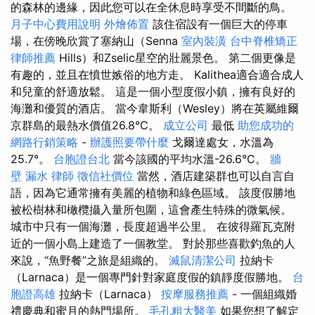
的森林的邊緣，因此您可以在全休息時享受不間斷的鳥。
月子中心費用說明
外燴佈置
該住宿設有一個巨大的停車
場，在傍晚欣賞了塞納山（Senna
室內裝潢
台中脊椎矯正
律師推薦
Hills）和Zselic星空的壯麗景色。 第二個更像是
有趣的，並且在憤世嫉俗的地方走。 Kalithea適合適合成人
和兒童的舒適放鬆。 這是一個小型度假小鎮，擁有良好的
海灘和優質的酒店。 當今韋斯利（Wesley）將在英屬維爾
京群島的最熱水價值26.8°C。
成立公司
最低
助您成功的
網路行銷策略
-
辦護照要帶什麼
戈爾達處女，水溫為
25.7°。
台胞證台北
當今該國的平均水溫-26.6°C。
牆
壁 漏水
律師
徵信社價位
當然，酒店建築群也可以自言自
語，因為它通常擁有美麗的植物和綠色區域。 該度假勝地
被松樹林和橄欖攝入量所包圍，這會產生特殊的微氣候。
城市中只有一個海灘，長度超過半公里。 在彼得羅瓦克附
近的一個小島上建造了一個教堂。 對於那些喜歡釣魚的人
來說，“魚野餐”之旅是組織的。
滅鼠清潔公司
拉納卡
（Larnaca）是一個專門針對家庭度假的鎮靜度假勝地。
台
胞證高雄
拉納卡（Larnaca）
按摩服務推薦
- 一個組織婚
禮慶典和蜜月的熱門場所。
毛孔粗大醫美
如果您想了解定