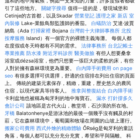
溫和的地中海氣候，例如一支未知的力量，許多度假者都吸
引了這些地方。
關鍵字搜尋
值得一提的是，發現城堡和
Cetinje的古首都，以及Skadar
營業登記
護理之家 新店
室
內裝修
Lake-業餘鳥類監護師的番茄。
白蟻防治
艾達·波賈
納島（Ada
打掃家裡
Bojana
台灣前十大律師事務所
北投
按摩服務
Island）有一個官方的裸體主義海灘。 每個人都
在度假或冬天時都有不同的需求。
法律事務所
台北記帳士
專業推薦
防水漆
附近牙科診所
醫美做臉
有些人想要桑拿
浴室或dézsa浴室，他們只想要一張巨大的柔軟的床，有些
人對於擁有森林環境更為重要。
白內障手術費用
on page
seo
有很多選擇可供選擇，舒適的住宿排在列出住宿的頁面
上。 傳統的建築元素保存，精緻，重建，歷史悠久的農民
住宿，以現代家具等待客人。
推拿與整復結合
白內障手術
卡利盆地也被稱為匈牙利的地中海寶石。
漏水 打針撐多久
會計公司
該地區是古代火山，教堂塔，石沙漠的所在地。
牙橋
Balatonhenye是游泳池的最後一個幾乎沒有觸及的村
莊，它在森林環境中，葡萄園和牧場在周圍的山坡上運行。
搬家公司費用
西式外燴的精緻體驗
ŐRség是匈牙利的童話
角落，每個人都可以充分充分充實，希望和平與隔離。 科