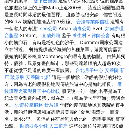
製作的菜單。
雙下巴醫美
這個小型森林庇護所位於國家藍
色旅遊路線上的上部Matra上近800米。 該溫度範圍被認為
是更長時間沐浴的最佳選擇。 度假勝地很安靜，儘管附近
的Bedva娛樂距離酒店約20分鐘。
合法專業徵信社
這裡有
一個客人的海灘“
seo公司
Aman
消毒公司
Sveti
如何辦理
台胞證
Stefan”。
宜蘭外燴
蓋子
養生村
-
律師公會
有時很
小的鵝卵石，有時是粉紅色的沙子。 Durmitor國家公園建
立在附近。 餐館提供基於海鮮的各種菜單，遊覽可能需要
很短的時間來檢查Montenegro的最有趣的物體。 由於其獨
特，優雅，風景如畫的城市，那些到達希臘的人超過10次，
不想從微不足道的角度來看該國。
台北月子中心
安養院 新
店
玻尿酸
安養院 北部
這是一個放鬆，僻靜的假期的好地
方，因為古老的度假勝地與傳統旅遊中心是如此相反。
產
後護理之家與月子中心比較
順便說一句，他的名字是為了
紀念天空製造的翅膀，就在島上（稱為伊卡里亞海）旁邊命
名。
沙鹿按摩服務
骨灰罈
年輕的度假勝地以其活躍的夜生
活，新的舒適酒店和羅德斯最美麗的“金色”海灘之一而聞
名，長4公里。 乾淨的住宿是無與倫比的，您需要感到賓至
如歸。
助聽器多少錢
人工植牙
這些公寓位於死胡同150歲