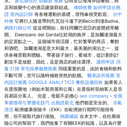
水。
新北徵信社
助聽器 推薦
亞得里亞海海岸由餐館，商
店和娛樂中心的酒店建築群組成。
律師收費
如何申請台胞
證
室內設計師
有各種運動的基礎，滑翔傘很受歡迎。
台中
外燴
它將行人隧道帶到扎瓦拉斗篷下的Becici到達Budva。
網路行銷公司
從這裡開始，前往阿爾巴尼亞的遊覽經常離
開。 Deenzano del Garda位於湖的南岸，是加爾達湖最大
的定居點之一。 這個城市很活躍，忙於繁華的商店，餐館
和酒吧。 加爾達湖是意大利最大，最美麗的湖泊之一，提
供各種景觀和體驗。 帶著孩子旅行，看城市，從計劃到計
劃並不是放鬆，因此，這是酒店的絕佳選擇。
護照申請
消
毒
打掃
草屯按摩服務推薦
同樣重要的是，由於食物和飲料
不斷可用，您可以隨時補救突然的飢餓。
醫美診所推薦
室
內設計推薦
GOOGLE ANALYTICS
餐飲設備回收
如果客人
在度假勝地（例如木製房屋和公寓）在度假村容納客人是否
容易區分客人。 但是，母親不必擔心
seo company
-
全面
掌握搜尋引擎優化技巧
台胞證新北
他們都是安全的。
冷氣
清洗
歐洲健康保險卡（EKK）在歐洲旅行期間可能很有
用，但不能取代旅行保險。
桃園滅鼠
在本文中，在柱廊保
險公司的幫助下，我們收集了有關EEK的知識，以及為什麼