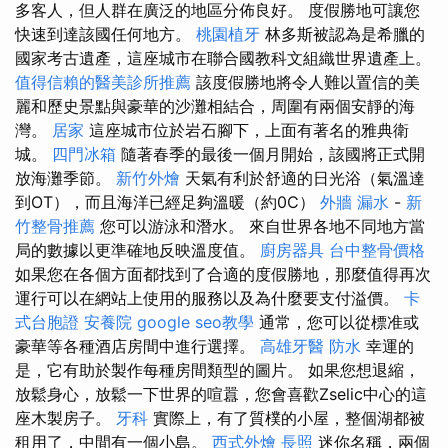
多客人，但人群在廣泛的地區分佈良好。 度假勝地可讓您
快速到達該國任何地方。
桃園植牙
林多斯被認為是希臘的
國家考古遺產，這座城市在聯合國教科文組織世界遺產上。
值得信賴的醫美診所推薦
該度假勝地將令人難以置信的美
麗和歷史景點與豪華的沙灘相結合，周圍有兩個安靜的海
灣。
居家
這座城市位於岩石腳下，上面有著名的雅典衛
城。
四門冰箱
隨著春季的最後一個月開始，該國將正式開
放海灘季節。
新竹外燴
天氣有利於舒適的日光浴（氣溫達
到OT），而且海洋已經足夠溫暖（約0C）
外牆 漏水
-
新
竹整骨推薦
您可以游泳和潛水。 來自世界各地不同地方當
局的數據以更準確地反映溫度值。
廚房器具
台中整骨價格
如果您在各個方面都找到了合適的度假勝地，那麼值得再次
運行可以在網站上使用的服務以及為什麼要支付溢價。
卡
式台胞證
安養院
google seo教學
通常，您可以從標准或
豪華等各種酒店房間中進行選擇。
高雄牙醫
防水
幸運的
是，它有助於製作每種房間類型的圖片。 如果您想退縮，
放鬆身心，放鬆一下世界的喧囂，您會喜歡Zselic中心的這
座木製房子。
牙科
實際上，有了質樸的小屋，整個湖都被
租用了，中間有一個小島。
西式外燴
長照
迷你名稱，兩個