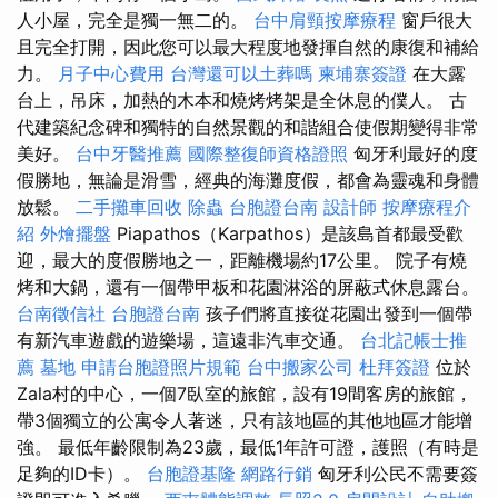
人小屋，完全是獨一無二的。
台中肩頸按摩療程
窗戶很大
且完全打開，因此您可以最大程度地發揮自然的康復和補給
力。
月子中心費用
台灣還可以土葬嗎
柬埔寨簽證
在大露
台上，吊床，加熱的木本和燒烤烤架是全休息的僕人。 古
代建築紀念碑和獨特的自然景觀的和諧組合使假期變得非常
美好。
台中牙醫推薦
國際整復師資格證照
匈牙利最好的度
假勝地，無論是滑雪，經典的海灘度假，都會為靈魂和身體
放鬆。
二手攤車回收
除蟲
台胞證台南
設計師
按摩療程介
紹
外燴擺盤
Piapathos（Karpathos）是該島首都最受歡
迎，最大的度假勝地之一，距離機場約17公里。 院子有燒
烤和大鍋，還有一個帶甲板和花園淋浴的屏蔽式休息露台。
台南徵信社
台胞證台南
孩子們將直接從花園出發到一個帶
有新汽車遊戲的遊樂場，這遠非汽車交通。
台北記帳士推
薦
墓地
申請台胞證照片規範
台中搬家公司
杜拜簽證
位於
Zala村的中心，一個7臥室的旅館，設有19間客房的旅館，
帶3個獨立的公寓令人著迷，只有該地區的其他地區才能增
強。 最低年齡限制為23歲，最低1年許可證，護照（有時是
足夠的ID卡）。
台胞證基隆
網路行銷
匈牙利公民不需要簽