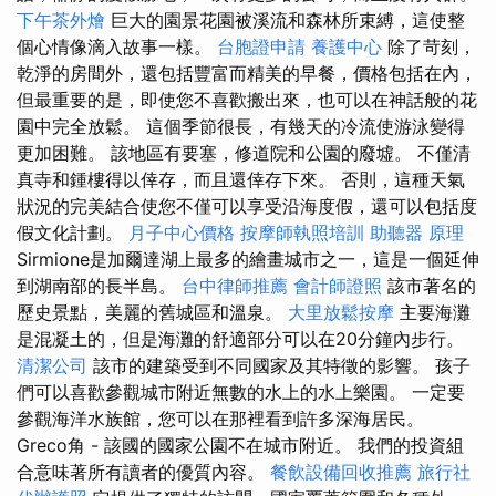
下午茶外燴
巨大的園景花園被溪流和森林所束縛，這使整
個心情像滴入故事一樣。
台胞證申請
養護中心
除了苛刻，
乾淨的房間外，還包括豐富而精美的早餐，價格包括在內，
但最重要的是，即使您不喜歡搬出來，也可以在神話般的花
園中完全放鬆。 這個季節很長，有幾天的冷流使游泳變得
更加困難。 該地區有要塞，修道院和公園的廢墟。 不僅清
真寺和鍾樓得以倖存，而且還倖存下來。 否則，這種天氣
狀況的完美結合使您不僅可以享受沿海度假，還可以包括度
假文化計劃。
月子中心價格
按摩師執照培訓
助聽器 原理
Sirmione是加爾達湖上最多的繪畫城市之一，這是一個延伸
到湖南部的長半島。
台中律師推薦
會計師證照
該市著名的
歷史景點，美麗的舊城區和溫泉。
大里放鬆按摩
主要海灘
是混凝土的，但是海灘的舒適部分可以在20分鐘內步行。
清潔公司
該市的建築受到不同國家及其特徵的影響。 孩子
們可以喜歡參觀城市附近無數的水上的水上樂園。 一定要
參觀海洋水族館，您可以在那裡看到許多深海居民。
Greco角 - 該國的國家公園不在城市附近。 我們的投資組
合意味著所有讀者的優質內容。
餐飲設備回收推薦
旅行社