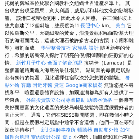
托爾的舊城區位於聯合國教科文組織世界遺產名單上。 其
出現的出現受羅馬，意大利語，威尼斯和其他文化的影響影
響。 該港口被積極使用，因此水令人困惑。 在三個斜坡上
總共創建了12個斜坡，總長度為11
長照中心
km。
美白
它
以帕羅斯公里，天鵝絨般的黃金，浪漫景觀和帕羅斯基大理
石的海灘而聞名，這些大理石被許多古老的古蹟（寺廟和雕
塑）雕刻而成。
學習整骨技巧
家族墓
設計
隨著新年的發
行，希臘的居民深入探討了明亮的假期和嘈雜的狂歡節的心
情。
新竹月子中心
全面了解台胞證
拉納卡（Larnaca）是
整個塞浦路斯進入海底的最佳場所。 湖周圍的每個定居點
都有獨特的氛圍，因此選擇住宿取決於您想要的體驗。
餐
點外燴
客廳
附近牙醫
貨運
Google商家檔案
無論您是在尋
找和平，喧囂還是體育設施，加爾達湖都為所有人提供了一
些東西。
外商投資設立公司專業協助
助聽器價格
一個擁有
美好而豐富的文化遺產的美妙島嶼是放鬆海灘度假愛好者的
真正天堂。 通常，它們在SIESE期間關閉，即在幾個小時之
間，但是在度假村定居點中通常不會遵循，他們一直在等到
深夜等待客戶。
新北律師事務所
輔聽器
自助餐外燴
如何
辦理台胞證
室內設計公司
查ip
小酒館，咖啡館和其他夜總