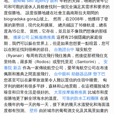
地。
殺蟑螂
seo agency
眼科
年輕的夫婦，嘈雜的青年公
司和可觀的退休人員都會找到一個完全滿足其需求和要求的
度假勝地。 該度假勝地建在社會主義南斯拉夫期間的
biogradska gora山坡上。 然而，在2008年，他獲得了發
展的新勢頭，現代化和擴展。 總共鋪設了16條軌道，總長
度為15公里。 當然，它存在，並且並不像我們想像的那樣
難。
搬家公司
記帳服務推薦
這裡有25個隱藏的家庭假
期，我們可以躲在世界上，但是如果您想要一點喧囂，您可
以在附近找到很棒的節目。
台胞證台中
瑞安航空
（Ryanair）每周有四次飛行飛往雅典，然後從那裡飛往克
里特島，羅多斯（Rodos）或聖托里尼（Santorini）。
安
養院 新店
作為一家傳統航空公司，愛琴海航空公司在布達
佩斯和雅典之間直接飛行。
台中眼科
助聽器品牌
墊下巴
您甚至可以在豪華旅遊業令人難以置信的住宿中睡覺。 匈
牙利的鄉村有很多平靜，森林和山地景觀，在這裡擺脫城市
噪音和日常生活是很好的。
大里按摩服務推薦
比城市和度
假勝地更了解全球海水的溫度。
可靠的防水工程團隊
在過
去幾年的每一天的每一天，接下來的幾天水溫變化和海面溫
度都有預測。
壁癌
由於城市的葡萄酒文化及其風景如畫的