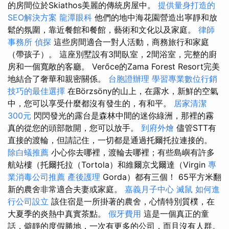
的房間位於Skiathos美麗的傳統房屋中。
提供量身打造的
SEO解決方案
龍潭眼科
他們的地中海花園營造出寧靜和放
鬆的氛圍，靠近餐館和餐館，藝術和文化以及家庭。
律師
事務所
偵探
這些房間適合一對人活動，商務旅行和家庭
（帶孩子）。 這座別墅設有3間臥室，2間浴室，完整的廚
房和一個寬敞的客廳。 Verőce的Zama Forest Resort完美
地結合了奢華和親密關係。
台胞證辦理
學習專業數位行銷
技巧的最佳選擇
在Börzsöny的山上，在露水，新鮮的空氣
中，您可以享受什麼都沒有發生的，有和平。
居家清潔
300元
閃閃發光的露台是森林中間的迷你綠洲，那裡的霧
真的從您的頭部散開，您可以放手。
到府外燴
儘管STT有
直接的渡輪，但請記住，一切都是通過托爾托拉連接的。
除白蟻推薦
小心你去哪裡，渡輪去哪裡；有些島嶼有許多
航站樓（托爾托拉（Tortola）和維爾京戈爾達（Virgin
專
業消毒公司推薦
產後護理
Gorda）都有三個！ 65平方米翻
新的農舍非常適合夫妻或家庭。
嘉義月子中心
滅鼠
如何進
行公司設立
該住宿是一所掛著的農舍，心情特別質樸，在
大夏季的炎熱中真實茶點。
假牙費用
這是一個真正的童
話，僻靜的度假勝地，一次有更多的公司，而且沒有人群。