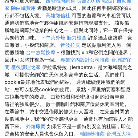
證即可進入希臘。
西屯體態調整
長照2.0
房間設計
自助搬
家
除白蟻費用
希臘是歐盟的成員，因此任何申根國家的罪
行都不包括入境。
高雄徵信社
可選的遊覽和汽車租賃可以
通過我們當地合作夥伴組織的安裝指南現場支付。 該度假
勝地是國際旅遊業的中心之一，但與此同時，它一直在保持
其獨特的口味。
下午茶外燴
聽力檢查
許多酒店建築群，豪
華海灘，小餐館和商店。
音波拉皮
定居點順利流入另一個
度假勝地
台中放鬆按摩
- 很難找到Ixia和它們之間的邊界，
因此可以將其視為一個。
專業室內設計公司推薦
台胞證宜
蘭
產後護理之家
伊拉佩特拉（Ierapetra）是大海和陽光之
城，可提供安靜的白天休息和豪華的夜生活。 我們使用
cookie最好地代表我們的網站。 通過繼續使用我們的網
站，您可以接受cookie的使用。 景點 - 庫里納要塞和聖尼
古拉斯教堂的廢墟。 由於柏樹和松密度引起的沿海車道，
這裡的強風很少。 數十個咖啡館和商店位於休閒區附近。
在季節中，城市交通僅限於擴大行人區域。 在完全封閉的
度假勝地中，我們的安全感也更高，通常只有旅館客人才能
留下來。
外燴廠商
如果它不是一個特別安全的社區，即使
是合格的安全人員也會保留入口。
輔聽器推薦
台灣五大律