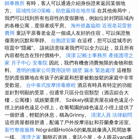
師事務所
有時，客人可以通過介紹身份證來返回某個地
方。
區域性SEO策略，助您贏得在地市場
在其他佈局中，
我們可以找到所有包容性的度假勝地，例如位於封閉區域內
的各種公寓，度假者或平房。
海外抓姦協助
近視老花雷射
費用
童話平原養老金是一個成人友好的住宿，可以保證無
傷害的沉默和寧靜。
台胞證宜蘭
在這裡，您可以從城市的
喧囂中“隱藏”。 該術語意味著我們可以全力以赴，並且所有
內容都包含在預付價格中。
清潔
記帳士事務所
產後護理之
家 月子中心
安養院
因此，我們有機會消費無限的食物和飲
料。
透明的搬家公司費用說明
牆壁 漏水 緊急處理
這種類
型的度假勝地在有孩子的家庭和想要被動放鬆的家庭中非常
受歡迎。
台中泰式按摩排毒療程
酒店有時具有特定的功能
並針對明顯的受眾，但通常只區分住宿類型（酒店綜合大
樓，公寓樓）或娛樂選擇。 Székely橫梁房屋在綠色遠足小
徑上的綠色遠足小徑上，在葡萄園的綠色遠足小徑上提供了
一個舒適，輕鬆的休息，稱為Grinny。
清潔人員
法律顧問
這些房屋都很舒適，配備了戶外按摩浴缸和芬蘭桑拿浴室。
新竹整復服務
Nógrád縣Hollókő的氣氛就像滴入民間故事
一樣。
護理之家
鵝卵石道路，童話小屋，令人眼花vand亂