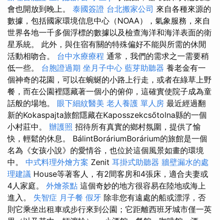
會也開放到晚上。
泰國簽證
台北搬家公司
來自各種來源的
數據，包括國家環境信息中心（NOAA），氣象服務，來自
世界各地一千多個浮標的數據以及檢查海洋和海洋表面的衛
星系統。 此外，與住宿有關的特殊偏好不能與所需的休閒
活動相吻合。
台中水療療程
通常，我們的需求之一需要稍
低一些。
台胞證過期
坐月子中心
藍芽助聽器
養老金有一
個神奇的花園，可以在蜿蜒的小路上行走，或者在綠草上野
餐，而在公園裡隱藏著一個小的俯仰，這確實使院子成為童
話般的場地。
眼下細紋醫美
老人養護 單人房
最近經過翻
新的Kokaspajta旅館隱藏在Kaposszekcsőtolna縣的一個
小村莊中。
辦護照
招待所有真實的鄉村氛圍，提供了愉
快，輕鬆的休息。 BálintBoráriumBorárium的旅館是一個
名為《女孩小說》的愛情谷，也位於這個風景如畫的環境
中。
中式料理外燴方案
Zenit
耳掛式助聽器
牆壁漏水的處
理建議
House等著客人，有2間客房和4張床，適合夫妻或
4人家庭。
外燴茶點
這個奇妙的地方很容易在陸地或海上
進入。
失智症
月子餐
假牙
除非您有遠處的船或漂浮，否
則它乘坐出租車或步行來到公園；它距離西班牙城市僅一英