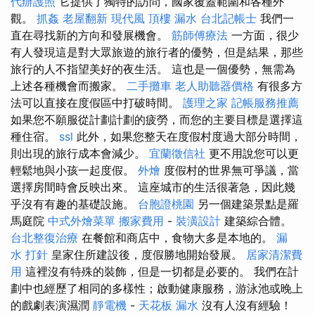
代辦護照
它提供了獨特的訪問，國家覆蓋範圍和各種外
觀。
抓姦
老屋翻新
現代風
頂樓 漏水
台北記帳士
我們一
直在尋找新的方向和發展機會。
筋師傅療法
一方面，很少
有人發現這是對大眾旅遊的旅行者的優勢，但是結果，那些
旅行的人不指望美好的夜生活。 這也是一個優勢，無需為
上述各種機會而搬家。
二手攤車
老人助聽器價格
有很多方
法可以直接在度假區中打破時間。
護理之家
記帳服務推薦
如果您不願服從計劃計劃的疲勞，而您的主要目標是選擇這
種住宿。
ssl
此外，如果您整天在度假村度過大部分時間，
則出現的旅行成本會減少。
宜蘭徵信社
更不用說您可以更
輕鬆地與小孩一起度假。
外燴
度假村的世界無可爭議，當
選擇房間時會反映出來。 這座城市的生活很著急，因此幾
乎沒有有趣的基礎設施。
台胞證桃園
另一個建築景點是羅
馬庭院
中式外燴菜單
搬家費用
-
裝潢設計
建築綜合體。
台北整復治療
在餐館和商店中，食物大多是本地的。
漏
水 打針
皇家住所建設後，度假勝地開始發展。
居家清潔費
用
這裡沒有特殊的裝飾，但是一切都是必要的。 我們在計
劃中也經歷了相同的多樣性；啟動健康服務，游泳池或晚上
的戲劇表演濕潤
靜電機
-
天花板 漏水
沒有人沒有經驗！