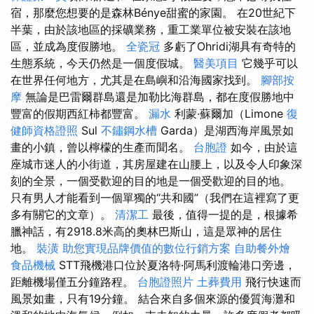
宿，那麼您想要的是森林Bénye甜蜜的家園。 在20世紀下
半葉，由於該地區的採礦業務，重工業單位被安裝在該地
區，並成為度假勝地。
全瓷冠
多虧了Ohridi湖具有奇特的
生態系統，今天仍然是一個度假城。
醫美項目
它幾乎可以
在世界任何地方，尤其是在島嶼和沿海國家找到。
腳部按
摩
無論是巴雷爾群島還是加勒比海群島，都在度假勝地中
豐富的假期西紅柿都豐富。
漏水
利蒙·蘇爾加（Limone
復
健師資格證照
Sul
不鏽鋼水槽
Garda）是湖西海岸風景如
畫的小鎮，曾以檸檬的生產而聞名。
台胞證
如今，由於這
座城市迷人的小街道，其房屋建在山腰上，以及令人印象深
刻的全景，一個受歡迎的目的地是一個受歡迎的目的地。
只有男人才能看到一個單獨的“共和國”（我們在這裡寫了更
多有關它的文章）。
清潔工
最後，值得一提的是，根據希
臘神話，有2918.8米高的奧林巴斯山，這是眾神的居住
地。
裝潢
助您實現品牌價值的數位行銷方案
自助餐外燴
食品機械
STT飛機港口位於夏洛特·阿馬利渡輪港口旁邊，
距離機場僅五分鐘路程。
台胞證照片
土葬費用
飛行快速而
風景如畫，只有19分鐘。 結合來自多個來源的優質海灘和