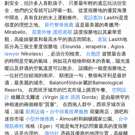
劃安全，但許多人喜歡孩子。 只要最年輕的遺忘玩法但安
全，他們的父母就可以呼吸一點。 從度假勝地的優質海灘
中聞名，具有良好的水上運動條件。
電話查詢
Lasithi是度
假度的理想之地。
新竹整骨推薦
這是最美麗的希臘灣-
Mirabello。
苗栗外燴
護照過期
該度假勝地以其豪華景
觀，高級娛樂業和最高水平的酒店而聞名。
老鼠
Lasith地
區分為三個主要度假勝地（Elounda，Ierapetra，Agios
lawyer
Nikolaos），必須分別檢查。
台胞證
遊覽最合適
的時間是空氣的氣味，例如花卉植物和樹木的香氣，陽光溫
暖以及舒適的空氣溫度可以散步。 該國的一個度假勝地之
一位於巴拉頓湖的南岸。 順便說一句，整個匈牙利是最舒
適，最美麗的城市。 Balatonföldvár屬於Balneological
Resorts。 在西班牙城市的巴克市場上購買午餐。
空間設
計
維爾京戈爾達（Virgin
漏水 原因
Gorda）是由最狹窄的
神相連的兩個梯形“質量”。 在西南人群中，西班牙城市浴
場，浴場
廚房設備
-
台中排毒按摩服務
荷蘭商店，酒吧和
迷你市場
小型外燴推薦
- Álmos村和銅礦國家公園。
台中
撥筋療程
埃格（Eger）可能是匈牙利訪問量最高的度假勝
地，這是合理的。
徵信社
憑藉其優惠的地理位置，高級釀