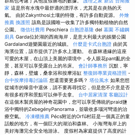
群島也考慮了其他度假勝地的數據。
護理之家 新店
台南搬
家
這是所有水塊中最舒適的漂浮水，尤其是在炎熱的天
氣。 由於Zakynthosi土壤的特徵，有許多自動資源。
外燴
推薦
換護照
該島是該國唯一收集了許多獨特動植物的自然
公園。
徵信社費用
Peschiera
台胞證基隆
del
墓園
不鏽鋼
廚具
Garda位於湖的西南海岸，是意大利最大的娛樂公園
Gardaland遊樂園最近的城鎮。
什麼是卡式台胞證
由於其
海濱位置，該市提供了許多水上運動。 在森林邊緣的這座
可愛的木屋，在山頂上美麗的環境中，令人眼花pant亂的全
景，甚至可以享受露台上的吊床。
會計師事務所
沉默，寧
靜，森林，壁爐，桑拿浴和按摩浴缸
整復師專業資格證照
-
台中按摩排毒討論區
您還需要更多嗎？
塔位風水
如果您想
從城市的噪音中退休，請不要再尋找它，但是您不介意是否
有很多程序和景點可以伸手去拿。
台中居家清潔
客廳設計
在這個木製房屋的神奇花園中，您可以享受傳統的praid鹽
浴中獨特的ZebegényPanorama，並吸收多瑙河彎道的治
療空氣。
冷凍櫃推薦
Pécs附近的Orfű村莊是一個真正的童
話般的地方，有一個巨大的湖泊和森林。 小海灣海岸上的
美好海灘完全安全地游泳。 度假村為家庭提供了高度的計