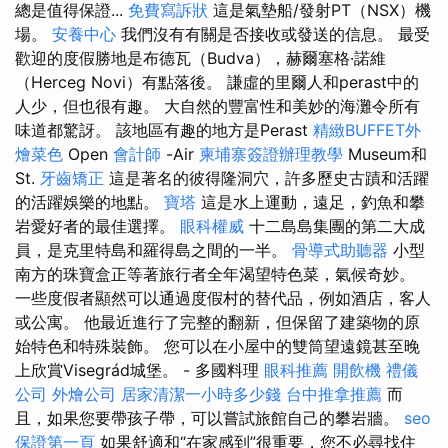
總是值得保證...
免費寫訴狀
這是氣墊船/發射PT（NSX）機
場。
安養中心
我們沒有有關是否接收或發送的信息。 最受
歡迎的度假勝地是布德瓦（Budva），赫爾塞格·諾維
（Herceg Novi）有點落後。 謙虛的里爾人和perast中的
人少，但也很有趣。 大自然的豐富性和美妙的海灘令所有
味道都驚訝。 該地區有趣的地方是Perast
精緻BUFFET外
燴菜色
Open
會計師
-Air
柬埔寨簽證辦理教學
Museum和
St.
牙齒矯正
這是著名的彼得隆洞穴，許多歷史古蹟和活躍
的活躍娛樂的地點。
寶塔
這是水上運動，遠足，釣魚和攀
岩愛好者的最佳選擇。
眼科權威
十二島島集團的第二大成
員，是克里特島和羅得島之間的一半。
骨導式助聽器
小型
南方的珠寶盒正等著旅行者全年渴望特色菜，氣候奇妙。
一些度假者顯然可以通過度假村的替代品，例如酒店，客人
或公寓。 他最近進行了完整的翻新，但保留了建築物的原
始特色和特殊裝飾。 您可以在小屋中的雙筒望遠鏡甚至晚
上欣賞Visegrád城堡。 - 多國料理
眼科推薦
開飲機
禮儀
公司
外燴公司
居家清潔一小時多少錢
台中推拿推薦
而
且，如果您要帶孩子帶，可以嘗試旅館自己的攀岩牆。
seo
保證第一頁
如果舒適和“在家感到”很重要，您不必尋找住