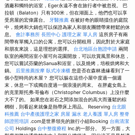
酒廠和獨特的浴室，Eger永遠不會在旅行者中被忽視。 巴
拉頓（Balaton）只有300米，但在湖面上，他們也可以享
受房屋的宏偉露台。
牙醫推薦
在被好奇的眼睛擋住的庭院
中，燒烤和大鍋也可以保證為家人和朋友團體帶來輕鬆的休
息。
會計事務所
長照中心
護理之家 單人房
這所房子有兩
間帶有單獨入口的公寓，您可以分開租用，因此對於大家庭
和朋友來說，這是理想的選擇。
台北地區台胞證申請
兩間
臥室的兩間浴室小屋可向花園開放，可以欣賞風景和休息，
您可以嘗試芬蘭的Sanua和浴室，以及燒烤，培根烘烤和大
鍋。
后里推薦按摩
臥式冷凍櫃
您是否在森林邊緣看到了一
個小型時尚的木屋？ 您可以躲在這些小屋中度過一個週
末，休息一下或獨自度過一個浪漫的周末。 在胖處女島上
的克里斯托弗·哥倫布（Christopher Columbus）上沒什麼
大不了的。 如果您在岩石之間添加混合的高大而蓬鬆的棕
櫚樹，則看起來就像是熱帶床上用品。 Reserving
台北眼
科推薦
台中產後護理之家
房屋 漏水
老人養護 單人房
整脊
師證照培訓
.com是世界領先的旅行小組Booking
台南清潔
公司
Holdings
台中整復療程
Inc.的一部分。 另一方面，大