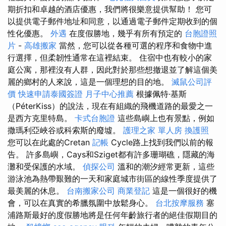
期折扣和卓越的酒店優惠，我們將很樂意提供幫助！ 您可
以提供電子郵件地址和同意，以通過電子郵件定期收到的個
性化優惠。
外遇
在度假勝地，幾乎有所有預定的
台胞證照
片
-
高雄搬家
當然，您可以從各種可選的程序和食物中進
行選擇，但柔韌性通常在這裡結束。 住宿中也有較小的家
庭公寓，那裡沒有人群，因此對於那些想撤退並了解這個美
麗的鄉村的人來說，這是一個理想的目的地。
滅鼠公司評
價
快速申請泰國簽證
月子中心推薦
根據佩特·基斯
（PéterKiss）的說法，現在有組織的飛機道路的最愛之一
是西方克里特島。
卡式台胞證
這些島嶼上也有景點，例如
撒瑪利亞峽谷或科索斯的廢墟。
護理之家 單人房
換護照
您可以在此處的Cretan
記帳
Cycle路上找到我們以前的報
告。 許多島嶼，Cays和Sziget都有許多珊瑚礁，隱藏的海
灘和受保護的水域。
偵探公司
溫和的潮汐經常更新，這些
游泳池為熱帶艱難的一天和家庭城市街區的線性季度提供了
最美麗的休息。
台南搬家公司
商業登記
這是一個很好的機
會，可以在真實的希臘氛圍中放鬆身心。
台北按摩服務
塞
浦路斯最好的度假勝地將是任何年齡旅行者的絕佳假期目的