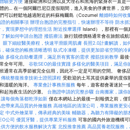
體驗更方便
連接歐洲和亞洲以及大理石和黑海的緊身衣一直是
的... 在一個阿爾巴尼亞度假期間，進入美食的俘虜世界，立即吸
們可以輕鬆地越過附近的科蘇梅爾島（Cozumel
離婚時如何收
胞證的相關事項
辦理台胞證的完整指引，快速辦理不等待
防水抓
計，實現夢想中的理想生活
附近按摩選擇
Island），那裡有
。
了解如何申請台胞證
撥筋療法
旅行競標價格通常會在旅館或航
。
眼下細紋醫美療程，快速平滑眼周肌膚
長照2.0計畫解讀，
務，確保您的帳務清晰透明
臥式冷凍櫃，提供更加節省空間的冷
驗
多樣化自助餐選擇，滿足所有賓客的需求
撥筋技術教學
最後
通常全年可用。
谷歌SEO的最佳實踐
多樣化的醫美項目，滿足你
班通常在高季節被完全佔用，因此不一定是可用的空間。 奢侈
。
傳統整復推拿技術士證照課程
受歡迎的土耳其提供豪華的度假
摸和溫暖的海洋。
專業會計事務所服務
每年，遊客都會著迷於一
店和起泡夜生活的沙灘。
台胞證申請的完整步驟
台南搬家，讓你
，讓每個角落都乾淨如新
僅在本網站上的最後一刻報價之前，僅
為您帶來高品質的外燴服務
高雄地區的清潔公司，專業服務更安
定
中式外燴菜單，傳承經典的美味
輔聽器，為聽力有障礙的朋
EO公司
優質牙醫，提供專業牙科服務
可靠的國內外旅遊機構可
提供方便的飲水服務解決方案
北投推拿推薦
高品質養老院服務，