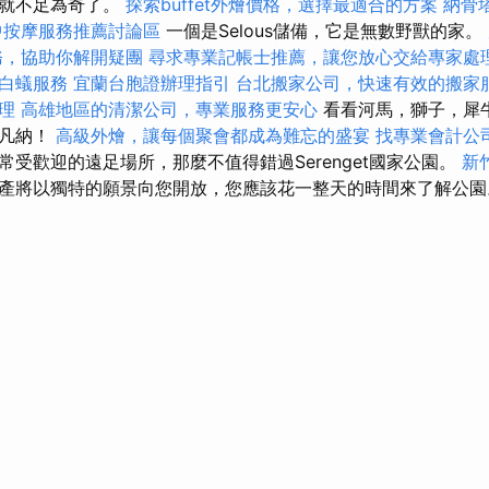
也就不足為奇了。
探索buffet外燴價格，選擇最適合的方案
納骨
中按摩服務推薦討論區
一個是Selous儲備，它是無數野獸的家。
務，協助你解開疑團
尋求專業記帳士推薦，讓您放心交給專家處
白蟻服務
宜蘭台胞證辦理指引
台北搬家公司，快速有效的搬家
理
高雄地區的清潔公司，專業服務更安心
看看河馬，獅子，犀
薩凡納！
高級外燴，讓每個聚會都成為難忘的盛宴
找專業會計公
受歡迎的遠足場所，那麼不值得錯過Serenget國家公園。
新
產將以獨特的願景向您開放，您應該花一整天的時間來了解公園