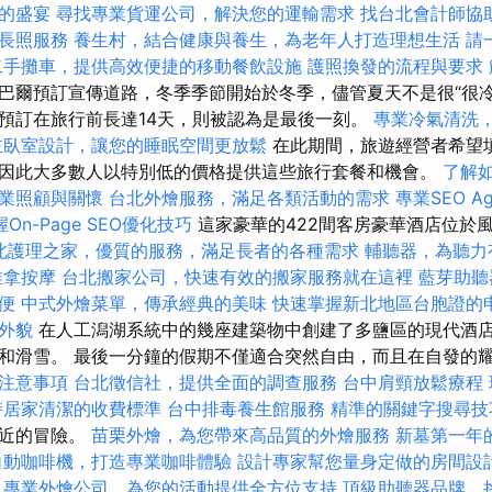
的盛宴
尋找專業貨運公司，解決您的運輸需求
找台北會計師協
長照服務
養生村，結合健康與養生，為老年人打造理想生活
請
二手攤車，提供高效便捷的移動餐飲設施
護照換發的流程與要求
巴爾預訂宣傳道路，冬季季節開始於冬季，儘管夏天不是很“很冷
預訂在旅行前長達14天，則被認為是最後一刻。
專業冷氣清洗
主臥室設計，讓您的睡眠空間更放鬆
在此期間，旅遊經營者希望
因此大多數人以特別低的價格提供這些旅行套餐和機會。
了解
業照顧與關懷
台北外燴服務，滿足各類活動的需求
專業SEO A
On-Page SEO優化技巧
這家豪華的422間客房豪華酒店位於
北護理之家，優質的服務，滿足長者的各種需求
輔聽器，為聽力
推拿按摩
台北搬家公司，快速有效的搬家服務就在這裡
藍芽助聽
便
中式外燴菜單，傳承經典的美味
快速掌握新北地區台胞證的
外貌
在人工潟湖系統中的幾座建築物中創建了多鹽區的現代酒
和滑雪。 最後一分鐘的假期不僅適合突然自由，而且在自發的
注意事項
台北徵信社，提供全面的調查服務
台中肩頸放鬆療程
時居家清潔的收費標準
台中排毒養生館服務
精準的關鍵字搜尋技
附近的冒險。
苗栗外燴，為您帶來高品質的外燴服務
新墓第一年
自動咖啡機，打造專業咖啡體驗
設計專家幫您量身定做的房間設
專業外燴公司，為您的活動提供全方位支持
頂級助聽器品牌，