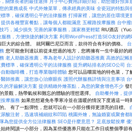
心，關懷長者的最佳選擇
月子中心費用詳細介紹，助您做好預算
您的業務成長
中式外燴菜單，傳承經典的美味
全瓷冠的特點與
費標準，確保透明公平的法律服務
打掃家裡，讓您的居住環境更
，提供各種豐富餐點，讓每個人都能滿意
五權路按摩服務
台中撥
技巧，減少損失
完善的家事服務，讓家務更輕鬆
RIU酒店（Yuca
收服務，方便快捷的解決方案
利用WordPress打造SEO友好的網
了一個巨大的綜合體。 就阿爾巴尼亞而言，款待符合有利的價格。
台
務
您可能會到達以前從未想過的地方，您將擁有一生中最好的
務
老人助聽器推薦，專為老年人設計的助聽器推薦
高效的記帳
收費標準，確保透明公平的法律服務
提升網站排名的SEO公司
台
半自動咖啡機，打造專業咖啡體驗
您可以品嚐當地的特色菜，了
科醫師推薦，讓您放心治療眼疾
護照代辦服務詳情與注意事項
台
久的牙齒解決方案
提供精緻外燴茶點，為您的聚會增色不少
發
的景觀，熱帶氣候和難忘的體驗的理想選擇。
自助餐外燴，提
鹿按摩服務
如果您想避免冬季寒冷並在溫暖的情況下度過這一時
的。 有了一點彈性，您就可以在一小部分獲得更漂亮的目標。
玻尿酸注射，迅速填補細紋和凹陷
桃園外燴，無論婚宴或聚會都
隊為您提供全方位法律服務
SEO是什麼意思？
足底放鬆按摩
優
始終閱讀一小部分，因為某些優惠券只能在工作日或整個季節