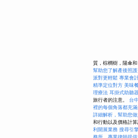
質，棕櫚樹，陽傘
幫助您了解產後照護
派對更輕鬆
專業會
精準定位對方
美味
理療法
耳掛式助聽
旅行者的注意。
台
裡的每個角落都充滿
詳細解析，幫助您做
和行動以及價格計算
利開展業務
搜尋引
務所，專業律師提供