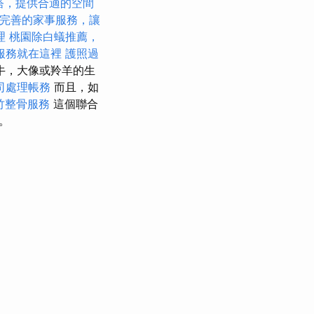
塔，提供合適的空間
完善的家事服務，讓
理
桃園除白蟻推薦，
服務就在這裡
護照過
牛，大像或羚羊的生
司處理帳務
而且，如
竹整骨服務
這個聯合
。