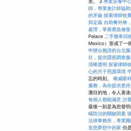
里。 3
專業安養中
師，專業會計師協助
的牙齒
探索律師收
與定義
自助餐外燴
處理，掌握應急修復
Palace
二手攤車回
Mexico）形成
申辦台胞證的台北服
社，提供隱密調查服
清晰透明
探索律師
心的月子照護環境
忘的時刻。
權威眼
服務，為你提供更持
灘目的地，令人著迷
每個人都能滿意
沙
最後一刻是為您發明
蟻防治的關鍵因素
法律事務所，專業團
造您夢想中的家
但是