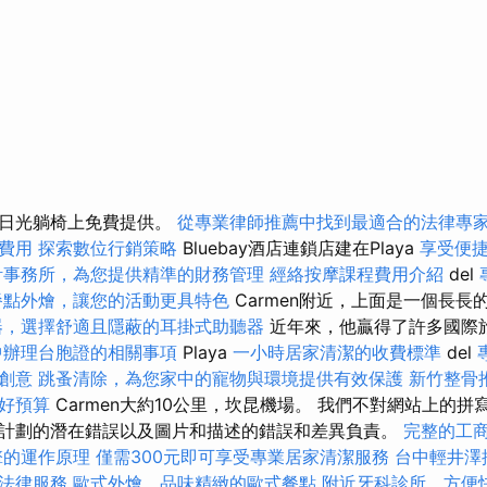
和日光躺椅上免費提供。
從專業律師推薦中找到最適合的法律專
費用
探索數位行銷策略
Bluebay酒店連鎖店建在Playa
享受便
計事務所，為您提供精準的財務管理
經絡按摩課程費用介紹
del
餐點外燴，讓您的活動更具特色
Carmen附近，上面是一個長長
器，選擇舒適且隱蔽的耳掛式助聽器
近年來，他贏得了許多國際
中辦理台胞證的相關事項
Playa
一小時居家清潔的收費標準
del
創意
跳蚤清除，為您家中的寵物與環境提供有效保護
新竹整骨
好預算
Carmen大約10公里，坎昆機場。 我們不對網站上的
計劃的潛在錯誤以及圖片和描述的錯誤和差異負責。
完整的工
擎的運作原理
僅需300元即可享受專業居家清潔服務
台中輕井澤
法律服務
歐式外燴，品味精緻的歐式餐點
附近牙科診所，方便