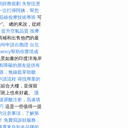
助財務規劃
失智症患
一位打掃阿姨，幫您
筋絡按摩技術專班
可
”。 總的來說，從經
，提升空氣品質
按摩
填補和出售他們的最
如何申請台胞證
台北
gency幫助你實現成
風景如畫的印度洋海岸
有障礙的朋友提供有
器，無線藍芽助聽
申請流程
尋找專業的
店綜合大樓，並保留
耀斑上也有好處。
護
玻尿酸注射，迅速填
巧
這是一些值得一提
的注意事項，了解第
計
免費寫訴狀服務，
挑選來自知名品牌的