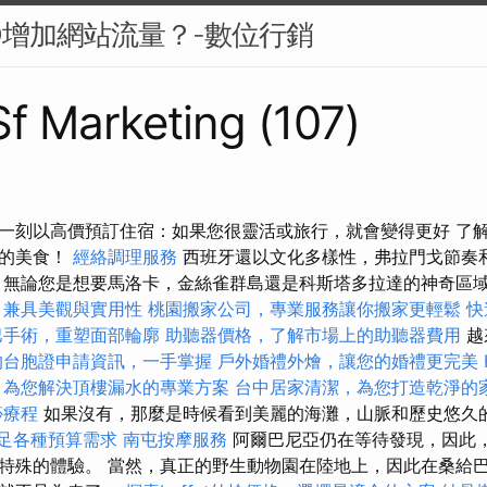
O增加網站流量？-數位行銷
 Sf Marketing (107)
一刻以高價預訂住宿：如果您很靈活或旅行，就會變得更好 了
妙的美食！
經絡調理服務
西班牙還以文化多樣性，弗拉門戈節奏
無論您是想要馬洛卡，金絲雀群島還是科斯塔多拉達的神奇區
，兼具美觀與實用性
桃園搬家公司，專業服務讓你搬家更輕鬆
快
巴手術，重塑面部輪廓
助聽器價格，了解市場上的助聽器費用
越
的台胞證申請資訊，一手掌握
戶外婚禮外燴，讓您的婚禮更完美
，為您解決頂樓漏水的專業方案
台中居家清潔，為您打造乾淨的
痧療程
如果沒有，那麼是時候看到美麗的海灘，山脈和歷史悠久
，滿足各種預算需求
南屯按摩服務
阿爾巴尼亞仍在等待發現，因此
特殊的體驗。 當然，真正的野生動物園在陸地上，因此在桑給