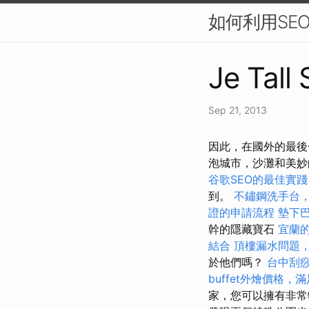
如何利用SE
Je Tall
Sep 21, 2013
因此，在國外的最後
泡城市，沙灘和美
谷歌SEO的最佳實踐
到。
不鏽鋼洗手台
證的申請流程
墊下
幹的隱藏寶石
宜蘭
結合
頂樓漏水問題
於他們嗎？
台中刮
buffet外燴價格
家，您可以擁有非常