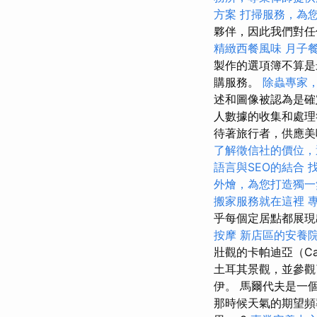
方案
打掃服務，為
夥伴，因此我們對任
精緻西餐風味
月子
製作的選項簿不算是
購服務。
除蟲專家
述和圖像被認為是
人數據的收集和處理符
待著旅行者，供應美
了解徵信社的價位，
語言與SEO的結合
外燴，為您打造獨一
搬家服務就在這裡
乎每個定居點都展現
按摩
新店區的安養
壯觀的卡帕迪亞（Cap
土耳其景觀，並參觀
伊。 馬爾代夫是一
那時候天氣的期望頻率