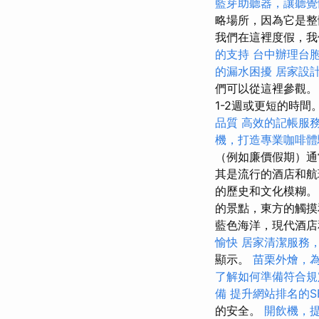
藍芽助聽器，讓聽覺
略場所，因為它是整體
我們在這裡度假，我
的支持
台中辦理台
的漏水困擾
居家設
們可以從這裡參觀
1-2週或更短的時間
品質
高效的記帳服
機，打造專業咖啡體
（例如廉價假期）
其是流行的酒店和航
的歷史和文化模糊
的景點，東方的觸
藍色海洋，現代酒
愉快
居家清潔服務
顯示。
苗栗外燴，
了解如何準備符合規
備
提升網站排名的S
的安全。
開飲機，