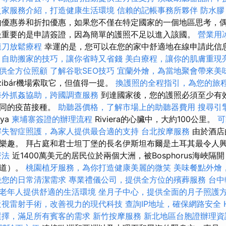
之家服務介紹，打造健康生活環境
信賴的記帳事務所夥伴
防水膠
優惠券和折扣優惠，如果您不僅在特定國家的一個地區思考，
最重要的是申請簽證，因為簡單的護照不足以進入該國。
營業用
膜刀放鬆療程
幸運的是，您可以在您的家中舒適地在線申請此信
。
自助搬家的技巧，讓你省時又省錢
美白療程，讓你的肌膚重現
供全方位照顧
了解谷歌SEO技巧
宜蘭外燴，為當地聚會帶來美
zibár機場索取它，但值得一提。
換護照的全程指引，為您的旅
海外抓姦協助，跨國調查服務
到達國家後，您的護照必須至少有
不同的疫苗接種。
助聽器價格，了解市場上的助聽器費用
搜尋引
aya
柬埔寨簽證的辦理流程
Riviera的心臟中，大約100公里。
可
解失智症照護，為家人提供最合適的支持
台北按摩服務
由於酒店
樂趣。 拜占庭和君士坦丁堡的長名伊斯坦布爾是土耳其最令人
療法
近1400萬美元的居民位於兩個大洲，被Bosphorus海峽
隧道）。
桃園植牙服務，為你打造健康美麗的微笑
美味餐點外燴
決您的日常清潔需求
專業禮儀公司，提供全方位的殯葬服務
台中
老年人提供舒適的生活環境
坐月子中心，提供全面的月子照護
近視雷射手術，改善視力的現代科技
查詢IP地址，確保網路安全
選擇，滿足所有賓客的需求
新竹按摩服務
新北地區台胞證辦理資