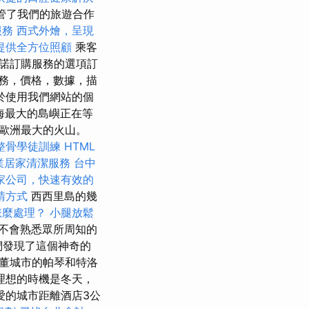
管了我們的旅遊合作
服務
西式外燴，呈現
提供全方位照顧
乘客
諾訂購服務的選項訂
務，價格，數據，描
於使用我們網站的個
中海最大的島嶼正在等
歐洲最大的火山。
整骨學徒訓練
HTML
業居家清潔服務
台中
家公司，快速有效的
請方式
西西里島的幾
怎麼處理？
小腿放鬆
不會熟悉眾所周知的
們發現了這個神奇的
董城市的帕琴和特洛
理想的時機是冬天，
親愛的城市距離酒店3公