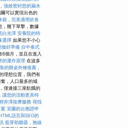
，強效密封您的漏水
偶爾可以實現出色的
冰箱，完美適用於各
息，幾下單擊，數據
亮白光澤
安養院的特
味選擇
如果您不小心
程做好準備
台中泰式
效6個月，並且在進入
擎的運作原理
在波多
靠的辦桌外燴推薦，
的理想位置，我們有
興奮，人口最多的城
隔開，僅連接三座飢餓的
，讓您的活動更具特
輕井澤按摩服務
尋找
方案
宜蘭的台胞證申
HTML語言與SEO的
訊
藍芽助聽器，無線