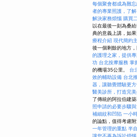
每個聚會都成為難忘
者的專業照護，了解
解決家務煩惱
購買
以在最後一刻為桑給
典的意義上講，如果
療程介紹
現代簡約
後一個剩餘的地方，
的護理之家，提供專
功
台北按摩服務
掌握
的機場35公里。
台
效的輔助設備
台北
器，讓聽覺體驗更方
醫美診所，打造完美
了傳統的阿拉伯建築
照申請的必要步驟與
補細紋和凹陷
一小
的論點，值得考慮
一年管理的重點
半
讓您不再為訴訟煩惱