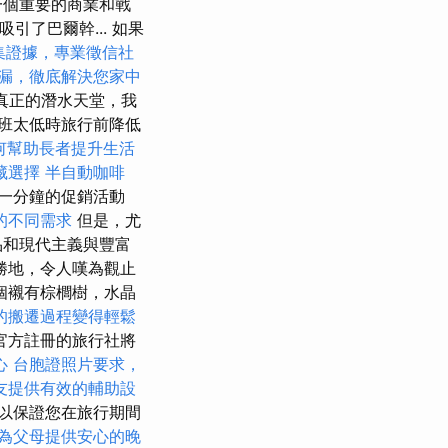
一個重要的商業和戰
引了巴爾幹... 如果
集證據，專業徵信社
漏，徹底解決您家中
一個真正的潛水天堂，我
班太低時旅行前降低
如何幫助長者提升生活
藏選擇
半自動咖啡
一分鐘的促銷活動
的不同需求
但是，尤
品和現代主義與豐富
勝地，令人嘆為觀止
個襯有棕櫚樹，水晶
的搬遷過程變得輕鬆
官方註冊的旅行社將
心
台胞證照片要求，
友提供有效的輔助設
以保證您在旅行期間
為父母提供安心的晚