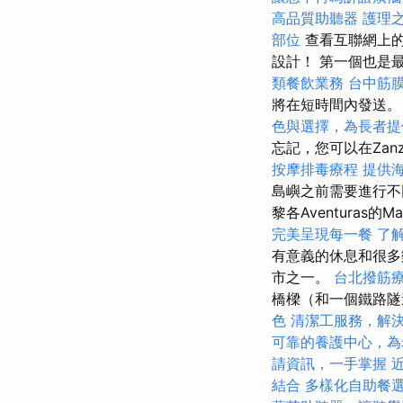
高品質助聽器
護理
部位
查看互聯網上的
設計！ 第一個也是
類餐飲業務
台中筋
將在短時間內發送
色與選擇，為長者提
忘記，您可以在Zan
按摩排毒療程
提供
島嶼之前需要進行
黎各Aventuras的M
完美呈現每一餐
了
有意義的休息和很多
市之一。
台北撥筋
橋樑（和一個鐵路
色
清潔工服務，解
可靠的養護中心，為
請資訊，一手掌握
結合
多樣化自助餐