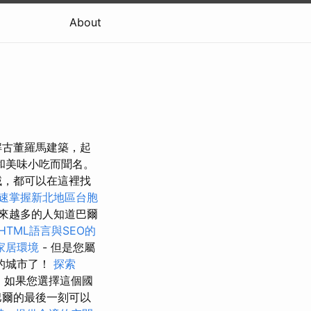
About
解古董羅馬建築，起
和美味小吃而聞名。
域，都可以在這裡找
速掌握新北地區台胞
來越多的人知道巴爾
HTML語言與SEO的
家居環境
- 但是您屬
的城市了！
探索
，如果您選擇這個國
巴爾的最後一刻可以