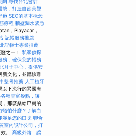
規劃
尋找台北會計
優勢，打造自然美觀
舒適
SEO的基本概念
筋療程
牆壁漏水緊急
tan，Playacar，
站
記帳服務推薦
北記帳士專業推薦
經歷之一！
私家偵探
服務，確保您的帳務
北月子中心，提供安
解新文化，並體驗難
中整骨推薦
人工植牙
現以下流行的異國海
供各種豐富餐點，讓
期，那麼桑給巴爾的
白蟻怕什麼？了解白
能滿足您的口味
聯合
質室內設計公司，打
有效。
高級外燴，讓