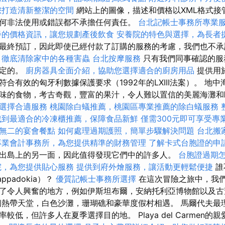
您打造清新整潔的空間
網站上的圖像，描述和價格以XML格式接
何非法使用或錯誤都不承擔任何責任。
台北記帳士事務所專業
餐的價格資訊，讓您規劃產後飲食
安養院的特色與選擇，為長者
最終預訂，因此即使已經付款了訂購的服務的考慮，我們也不承
，徹底清除家中的各種害蟲
台北按摩服務
只有我們同事確認的服
確定的。
廚房器具全面介紹，協助您選擇適合的廚房用品
提供用
合有效的匈牙利數據保護要求（1992年的LXIII法案）。 地
味的食物，考古奇觀，豐富的果汁，令人難以置信的美麗海灘和
選擇合適服務
桃園除白蟻推薦，桃園區專業推薦的除白蟻服務
找到最適合的冷凍櫃推薦，保障食品新鮮
僅需300元即可享受專
無二的宴會餐點
如何處理過期護照，簡單步驟解決問題
台北搬
專業會計事務所，為您提供精準的財務管理
了解卡式台胞證的申
出島上的另一面，因此值得發現它們中的許多人。
台胞證過期
院，為您提供貼心服務
提供到府外燴服務，讓活動更輕鬆便捷
誰
padokia）？
優質記帳士事務所選擇
在這次冒險之旅中，我
了令人興奮的地方，例如伊斯坦布爾，安納托利亞博物館以及古
個熱帶天堂，白色沙灘，珊瑚礁和豪華度假村相遇。 馬爾代夫最
較低，但許多人在夏季選擇目的地。 Playa del Carmen的