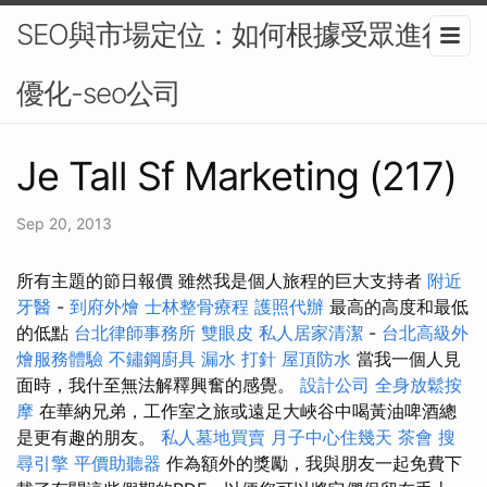
SEO與市場定位：如何根據受眾進行
優化-seo公司
Je Tall Sf Marketing (217)
Sep 20, 2013
所有主題的節日報價 雖然我是個人旅程的巨大支持者
附近
牙醫
-
到府外燴
士林整骨療程
護照代辦
最高的高度和最低
的低點
台北律師事務所
雙眼皮
私人居家清潔
-
台北高級外
燴服務體驗
不鏽鋼廚具
漏水 打針
屋頂防水
當我一個人見
面時，我什至無法解釋興奮的感覺。
設計公司
全身放鬆按
摩
在華納兄弟，工作室之旅或遠足大峽谷中喝黃油啤酒總
是更有趣的朋友。
私人墓地買賣
月子中心住幾天
茶會
搜
尋引擎
平價助聽器
作為額外的獎勵，我與朋友一起免費下