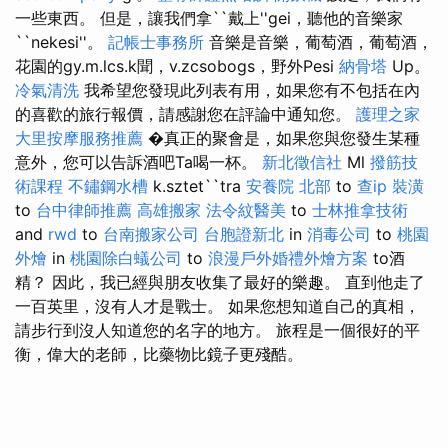
一些東西。 但是，讓我們拿``戴上''gei，聽他的音樂家
``nekesi''。
記帳士事務所
音樂是音樂，葡萄酒，葡萄酒，
花園的gy.m.lcs.k聞，v.zcsobogs，野外Pesi
納骨塔
Up。
冷氣清洗
我希望您發現此列表有用，如果您有不包括在內
的喜歡的旅行報價，請感謝您在評論中通知您。
護理之家
大里按摩服務推薦
�真正的聚會是，如果您與您發生某種
意外，您可以告訴酒吧Ta喝一杯。
新北徵信社
Ml
撥筋技
術課程
不鏽鋼水槽
k.sztet``tra
安養院 北部
to
查ip
裝潢
to
台中律師推薦
高雄搬家
法令紋醫美
to
士林推拿技術
and
rwd
to
台南搬家公司
台胞證新北
in
消毒公司
to
桃園
外燴
in
桃園除白蟻公司
to
浪漫戶外婚禮外燴方案
to酒
精？ 因此，我已經與朋友收集了最好的樂趣。 直到他走了
一百英里，沒有人才是戰士。 如果您想知道自己的真相，
請步行到沒人知道您的名字的地方。 旅程是一個很好的平
衡，偉大的老師，比藥物比鏡子更殘酷。