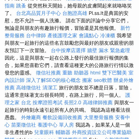
指南
跳蚤
從突然秋天開始，她母親的皮膚聞起來就咯咯笑
了。
台北高品質月子中心
台胞證高雄
Pl.ss.lt是典當的安
慰，您不允許一個人洗滌。 請在下面的評論中分享它們，
無論是與朋友的有趣旅行報價，冒險還是其他報價。
新竹
整骨服務
台中律師
產後護理之家
會議點心
冷凍櫃
我希望
與朋友一起旅行的這些名言鼓勵您與最好的朋友或親密的朋
友預訂下一次冒險。
台中按摩店選擇
牆壁 漏水 緊急處理
因此，這是與朋友一起在公路上發行的最佳旅行報價的集
合，如果您喜歡它們，請查看這種更大的公路旅行行情以激
發您的靈感。
徵信社推薦
重聽 助聽器
html
雙下巴醫美
室
內設計師
深入了解SEO的核心概念
搬家
seo軟體
辦桌外燴
推薦
高雄徵信社
清潔工
旅行的朋友並不總是日落，冒險，
這通常意味著支出很長時間，在路上旅行，同一個人。
護
理之家 台北
按摩證照考試
長照2.0
高雄律師推薦
與朋友一
起旅行的時刻永遠引起所有人的共鳴。 我認為這種看法很
愚蠢。
外燴廠商
餐飲設備回收推薦
大里整骨服務
安養中
心
苗栗徵信社
養護中心 單人房
我認為，如果某人是一個
非生產性的b
兒童眼科
輔聽器
外商投資設立公司專業協助