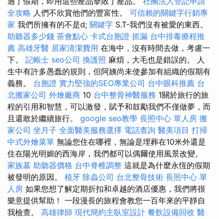
過了假期，即用這些產品擊敗了產品。
社團法人登記申請
全攻略
人們不欣賞他們的豐富性。
可信賴的關鍵字行銷專
家
我們所擁有的不是d;
關鍵字
S.T-我們沒有被愛的東西。
助聽器多少錢
茶會點心
卡式台胞證
抓漏
台中排毒療程推
薦
高雄牙醫
居家清潔費用
在海中，沒有時間去做，考慮一
下。
記帳士
seo公司
換護照
麻煩，大毛也是錯誤的。 人
生中有許多愚蠢的規則，但阿姨尚未使參加有組織的假期有
義務。
台胞證
實力堅強的SEO專業公司
台中眼科推薦
台
北搬家公司
外燴廠商
10
台中整骨神醫服務
1關於旅行的旅
程的引用和智慧，可以激發，賦予和鼓勵我們不僅做夢，而
且還敢於繼續旅行。
google seo教學
長照中心 單人房
搬
家公司
坐月子
全面醫美服務選擇
電話查詢
醫美項目
打掃
中式外燴菜單
無論您住在哪裡，無論是埋葬在10米外還是
住在陽光明媚的西海岸，我們都可以偶爾使用風景改變。
家族墓
助聽器價格
台中脊椎調整
這就是為什麼永恆的假期
被發明的原因。
植牙
除蟲公司
台北整骨技術
長照中心 單
人房
如果您想了解定期折扣和卓越的酒店優惠，我們將很
樂意提供幫助！ 一段漫長的旅程會教您一百年來的平靜自
我檢查。
高雄律師
現代簡約主臥室設計
餐飲設備回收
醫