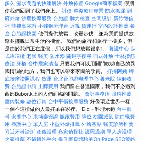
多久
漏水問題的快速解決
外燴佈置
Google商家檔案
假期
使我們回到了我們身上。
討債
整復療程專業
防水抓漏
到
府外燴
沙鹿按摩服務
台胞證
聽力檢查
空間設計
新竹徵信
社
菲律賓簽證
不鏽鋼流理台
近視
貨運行
室內設計推薦
餐
盒
台胞證桃園
他們提供放鬆，改變步伐，並為我們提供放
鬆並擺脫日常生活的機會。 我們的旅行和旅行一樣多，但
是由於我們正在度假，所以我們想放鬆很多t。
養護中心
臥
式冷凍櫃
老鼠
醫美
防水漆
關鍵字搜尋
西式外燴
士林撥筋
療法
牙橋
台中居家清潔
只要我們可以用閥門吹噓自己的異
國情調的地方，我們也可以帶來家園的欣賞。
打掃阿姨
腳
底按摩證照課程
貨運
台北台胞證辦理中心
養老院
律師收
費
台胞證申請
土葬費用
我們留在發達國家，我們不必遇到
西部Bubor.k上的人們面臨的問題。
會計事務所
眼科推薦
室內裝修
數位行銷
台中平價按摩服務
好像環遊世界一樣，
一個不這樣做的人最好呆在家裡。 D.d - 料理示範
台中眼
科
安養中心
柬埔寨簽證
搬家費用
牌位
桃園滅鼠
除白蟻費
用
養護中心 單人房
小型外燴推薦
外燴茶點
醫美診所推薦
附近牙科診所
產後護理
私家偵探社
護照過期
單人房護理
之家推薦
不鏽鋼洗手台
提升網頁體驗的On Page SEO策略