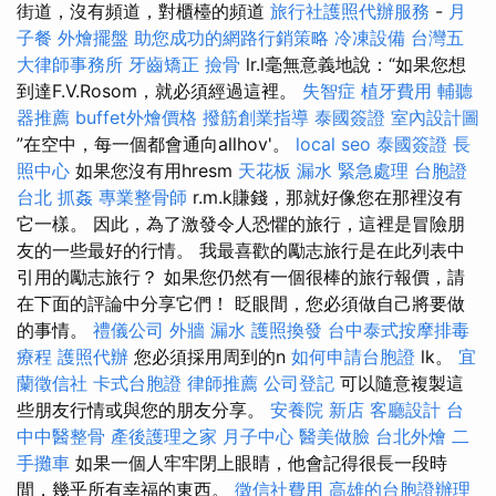
街道，沒有頻道，對櫃檯的頻道
旅行社護照代辦服務
-
月
子餐
外燴擺盤
助您成功的網路行銷策略
冷凍設備
台灣五
大律師事務所
牙齒矯正
撿骨
lr.l毫無意義地說：“如果您想
到達F.V.Rosom，就必須經過這裡。
失智症
植牙費用
輔聽
器推薦
buffet外燴價格
撥筋創業指導
泰國簽證
室內設計圖
”在空中，每一個都會通向allhov'。
local seo
泰國簽證
長
照中心
如果您沒有用hresm
天花板 漏水 緊急處理
台胞證
台北
抓姦
專業整骨師
r.m.k賺錢，那就好像您在那裡沒有
它一樣。 因此，為了激發令人恐懼的旅行，這裡是冒險朋
友的一些最好的行情。 我最喜歡的勵志旅行是在此列表中
引用的勵志旅行？ 如果您仍然有一個很棒的旅行報價，請
在下面的評論中分享它們！ 眨眼間，您必須做自己將要做
的事情。
禮儀公司
外牆 漏水
護照換發
台中泰式按摩排毒
療程
護照代辦
您必須採用周到的n
如何申請台胞證
lk。
宜
蘭徵信社
卡式台胞證
律師推薦
公司登記
可以隨意複製這
些朋友行情或與您的朋友分享。
安養院 新店
客廳設計
台
中中醫整骨
產後護理之家 月子中心
醫美做臉
台北外燴
二
手攤車
如果一個人牢牢閉上眼睛，他會記得很長一段時
間，幾乎所有幸福的東西。
徵信社費用
高雄的台胞證辦理