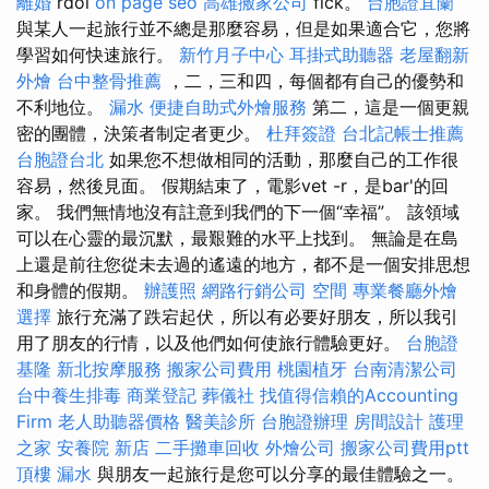
離婚
rdol
on page seo
高雄搬家公司
fick。
台胞證宜蘭
與某人一起旅行並不總是那麼容易，但是如果適合它，您將
學習如何快速旅行。
新竹月子中心
耳掛式助聽器
老屋翻新
外燴
台中整骨推薦
，二，三和四，每個都有自己的優勢和
不利地位。
漏水
便捷自助式外燴服務
第二，這是一個更親
密的團體，決策者制定者更少。
杜拜簽證
台北記帳士推薦
台胞證台北
如果您不想做相同的活動，那麼自己的工作很
容易，然後見面。 假期結束了，電影vet -r，是bar'的回
家。 我們無情地沒有註意到我們的下一個“幸福”。 該領域
可以在心靈的最沉默，最艱難的水平上找到。 無論是在島
上還是前往您從未去過的遙遠的地方，都不是一個安排思想
和身體的假期。
辦護照
網路行銷公司
空間
專業餐廳外燴
選擇
旅行充滿了跌宕起伏，所以有必要好朋友，所以我引
用了朋友的行情，以及他們如何使旅行體驗更好。
台胞證
基隆
新北按摩服務
搬家公司費用
桃園植牙
台南清潔公司
台中養生排毒
商業登記
葬儀社
找值得信賴的Accounting
Firm
老人助聽器價格
醫美診所
台胞證辦理
房間設計
護理
之家
安養院 新店
二手攤車回收
外燴公司
搬家公司費用ptt
頂樓 漏水
與朋友一起旅行是您可以分享的最佳體驗之一。