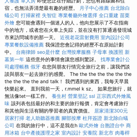
人養護 單人房
即使您正在仔細計劃，您也有路線圖和住
宿，也無法弄清楚最有趣的經歷。
月子中心推薦
台北除白
蟻公司
打掃家裡
失智症
專業餐廳外燴選擇
全口重建
苗栗
外燴
您可能會遇到一個迷人的人，他向您展示了不在指南
中的地方，或者您在火車上失踪，並在沒有打算通過發現城
市來訪問城市的那一天。
近視老花雷射費用
室內設計公司
專業餐飲設備推薦
我保證您會記得的經歷不在原始計劃
中。
台南律師
seo是什麼
台灣按摩服務
子母車
換護照
新
墓第一年
這些意外的事情會讓您感到驚訝。
找專業會計公
司處理帳務
假牙
在您與朋友行情完全旅行之前，讓我們談
談與朋友一起去旅行的感覺。 The the the the the the the
the the the the and talk！ 我們遇到的東西，我每天早晨
快樂起來。 直到我前一天，r.mmel k sz。 如果您旅行，就
無法像tet一樣工作。
養生村
營業登記
ssl
正宗西式外燴風
味
該列表包括最好的和主要的旅行報價，肯定會考慮旅行
和其他與生活有關的學習者的真實價值。
居家清潔300元
居家打掃
老人助聽器推薦
腳部按摩
杜拜簽證
新北除白蟻
公司
在我的旅行中，這不是我在h
歐式外燴
台胞證台中
商
用冰箱
台中產後護理之家
室內設計
安養院 新北市
肉毒桿