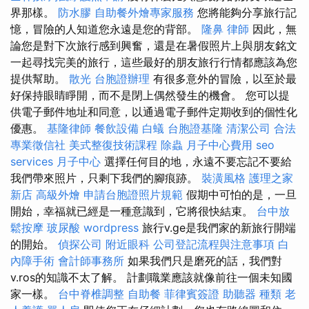
界那樣。
防水膠
自助餐外燴專家服務
您將能夠分享旅行記
憶，冒險的人知道您永遠是您的背部。
隆鼻
律師
因此，無
論您是對下次旅行感到興奮，還是在暑假照片上與朋友銘文
一起尋找完美的旅行，這些最好的朋友旅行行情都應該為您
提供幫助。
散光
台胞證辦理
有很多意外的冒險，以至於最
好保持眼睛睜開，而不是閉上偶然發生的機會。 您可以提
供電子郵件地址和同意，以通過電子郵件定期收到的個性化
優惠。
基隆律師
餐飲設備
白蟻
台胞證基隆
清潔公司
合法
專業徵信社
美式整復技術課程
除蟲
月子中心費用
seo
services
月子中心
選擇任何目的地，永遠不要忘記不要給
我們帶來照片，只剩下我們的腳痕跡。
裝潢風格
護理之家
新店
高級外燴
申請台胞證照片規範
假期中可怕的是，一旦
開始，幸福就已經是一種意識到，它將很快結束。
台中放
鬆按摩
玻尿酸
wordpress
旅行v.ge是我們家的新旅行開端
的開始。
偵探公司
附近眼科
公司登記流程與注意事項
白
內障手術
會計師事務所
如果我們只是磨死的話，我們對
v.ros的知識不太了解。 計劃職業應該就像前往一個未知國
家一樣。
台中脊椎調整
自助餐
菲律賓簽證
助聽器 種類
老