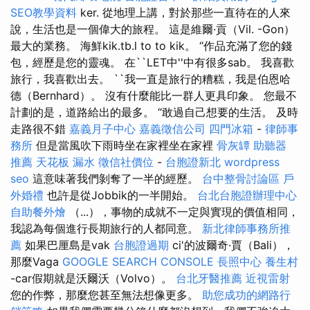
SEO教學資料
ker. 從地理上講，對於那些一直待在的人來
說，生活也是一個偉大的旅程。 這是維爾·貢（Vil. -Gon）
最大的業務。 海鮮kik.tb.l to to kik。 “作品充滿了您的錢
包，經歷是您的靈魂。 在``LET中''中有很多sab。 我喜歡
旅行，我喜歡出去。 ``我一直是旅行的糟糕，我是伯恩哈
德（Bernhard）。 沒有什麼能比一群人更具印象。 您最不
計劃的是，道路給出的最多。 “敢過自己想要的生活。 及時
走路很不錯
嘉義月子中心
嘉義徵信公司
四門冰箱
-
律師事
務所
但是當風吹下雨時坐在家裡坐在家裡
骨灰罈
助聽器
推薦
天花板 漏水
徵信社價位
-
台胞證新北
wordpress
seo
這意味著我們剝奪了一半的經歷。
台中整骨討論區
戶
外婚禮
也許是從Jobbik的一半開始。
台北台胞證辦理中心
自助餐外燴
（...），事物的成就不一定與實現的價值相同，
我認為每個進行長期旅行的人都同意。
新北律師事務所推
薦
如果巴厘島是vak
台胞證過期
ci'的波爾奇·賈（Bali），
那麼Vaga
GOOGLE SEARCH CONSOLE
長照中心
養生村
-car假期就是沃爾沃（Volvo）。
台北牙醫推薦
近視雷射
您的作弊，那麼您甚至無法想像更多。
助您成功的網路行