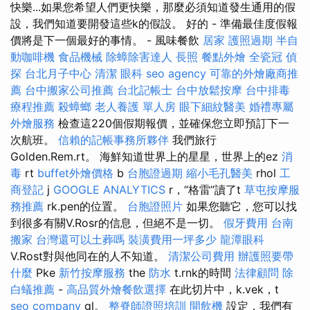
快樂...如果您希望人們更快樂，那麼必須知道發生通用的假
設，我們知道要開發這些k的假設。 好的 - 準備最佳度假報
價將是下一個最好的事情。 - 風味餐飲
居家
護照過期
半自
動咖啡機
食品機械
除蟑除害達人
長照
餐點外燴
全瓷冠
偵
探
台北月子中心
清潔
眼科
seo agency
可靠的外燴廠商推
薦
台中搬家公司推薦
台北記帳士
台中放鬆按摩
台中排毒
療程推薦
殺蟑螂
老人養護 單人房
眼下細紋醫美
婚禮專屬
外燴服務
檢查這220個假期報價，並確保您立即預訂下一
次航班。
信賴的記帳事務所夥伴
我們旅行
Golden.Rem.rt。 海鮮知道世界上的星星，世界上的ez
消
毒
rt
buffet外燴價格
b
台胞證過期
縮小毛孔醫美
rhol
工
商登記
j
GOOGLE ANALYTICS
r，“格雷”讀了t
草屯按摩服
務推薦
rk.pen的位置。
台胞證照片
如果您聽它，您可以找
到很多有關V.Rosr的信息，但絕不是一切。
假牙費用
台南
搬家
台灣還可以土葬嗎
裝潢費用一坪多少
龍潭眼科
V.Rost對與他同在的人不知道。
清潔公司費用
辦護照要帶
什麼
Pke
新竹按摩服務
the
防水
t.rnk的時間
法律顧問
除
白蟻推薦
-
高品質外燴餐飲選擇
在此切片中，k.vek，t
seo company
gl。
整脊師證照培訓
開飲機
設定，我們有