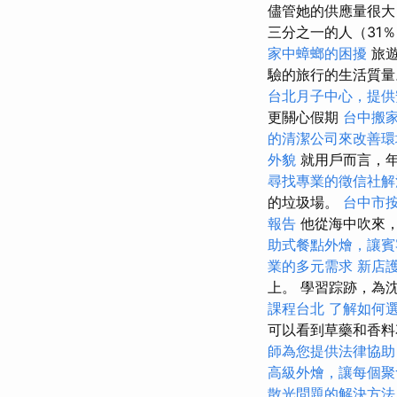
儘管她的供應量很大
三分之一的人（31
家中蟑螂的困擾
旅遊
驗的旅行的生活質
台北月子中心，提供
更關心假期
台中搬
的清潔公司來改善環
外貌
就用戶而言，年
尋找專業的徵信社解
的垃圾場。
台中市
報告
他從海中吹來
助式餐點外燴，讓賓
業的多元需求
新店
上。 學習踪跡，為
課程台北
了解如何
可以看到草藥和香
師為您提供法律協助
高級外燴，讓每個聚
散光問題的解決方法