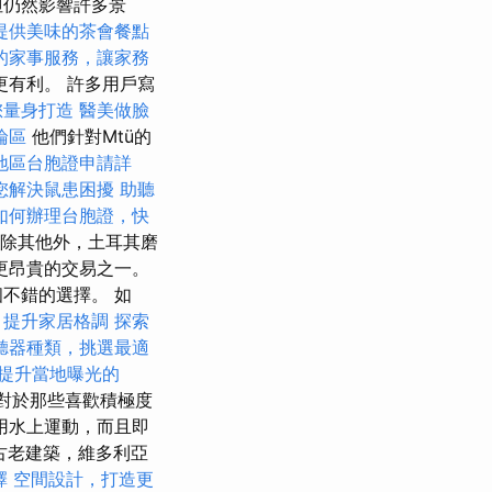
但仍然影響許多景
提供美味的茶會餐點
的家事服務，讓家務
有利。 許多用戶寫
您量身打造
醫美做臉
論區
他們針對Mtü的
地區台胞證申請詳
您解決鼠患困擾
助聽
如何辦理台胞證，快
，除其他外，土耳其磨
更昂貴的交易之一。
不錯的選擇。 如
，提升家居格調
探索
聽器種類，挑選最適
提升當地曝光的
對於那些喜歡積極度
用水上運動，而且即
古老建築，維多利亞
擇
空間設計，打造更