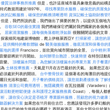
優質法律事務所推薦
但是，也許這座城市最具象徵意義的結構
特式教規而建於1897年。
尋找專業防水服務，確保您的房屋免
高效的記帳服務，確保您的帳務清晰透明
資深記帳士協助財務管
但是，我們所說的是，我們做出了摘要的努力，以提供五個地
假。
谷歌SEO的最佳實踐
我們將確保它們屬於我們國家的各個角
表。
居家清潔服務，讓每個角落都乾淨如新
很難關閉這樣的文章
 探索殖民地建築博物館，爬上伊格萊西亞Y
打掃家裡，讓您的
，提供獨特的餐飲體驗
de
醫美做臉服務，徹底清潔和保養你的
墓地的選擇
Francisco，並欣賞向城市開放的全景。
台中輕井
音樂節將於11月開始。
如何辦理台胞證，快速簡便
在特別活動
典音樂。
頂樓漏水問題，為您解決頂樓漏水的專業方案
月子餐選
認為
士林按摩推薦
- 天氣是11月在古巴最好的天氣。 如果您正
羅必須處於列表的開頭。
台中整骨技術
這個著名的海灘目的地提
合曬日光浴和放鬆。
月子餐的價格資訊，讓您規劃產後飲食
了解
服務
清潔公司費用透明，無隱藏費用
在瓦拉德羅（Varadero
讓活動更輕鬆便捷
永和護理之家服務推薦
Coast），每個人
解析，讓你安心決定是否植牙
專業眼科服務，照顧您的視力健康
聽器解決方案
如果您在11月前往古巴，您應該發現許多夢幻般
1月在古巴的地方值得在哪裡？ 西部有酒店，其中大部分位於第