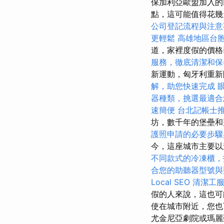
保加利亞歐盟加入的
點，這可能值得花
公司登記流程與注意
更輕鬆
高雄地區台
道，家裡度假的價格
服務，徹底清潔和保
新運動，匈牙利重新
解，助您快速完成
器種類，挑選最適合
速簡便
台北記帳士
坊，數千年的堡壘
護照申請的必要步驟
今，這座城市主要以
不同款式的冷凍櫃，
合您的助聽器型號與
Local SEO
清潔工
假的人來說，這也
使在城市附近，您也
尤金尼亞劇院或瑪麗