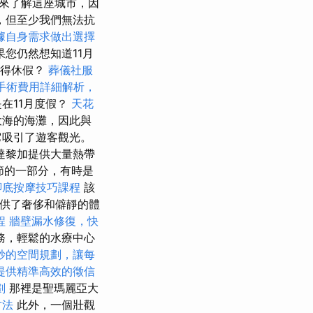
間來了解這座城市，因
，但至少我們無法抗
據自身需求做出選擇
果您仍然想知道11月
值得休假？
葬儀社服
手術費用詳細解析，
在11月度假？
天花
大海的海灘，因此與
它吸引了遊客觀光。
達黎加提供大量熱帶
節的一部分，有時是
腳底按摩技巧課程
該
a提供了奢侈和僻靜的體
程
牆壁漏水修復，快
務，輕鬆的水療中心
妙的空間規劃，讓每
提供精準高效的徵信
劃
那裡是聖瑪麗亞大
方法
此外，一個壯觀