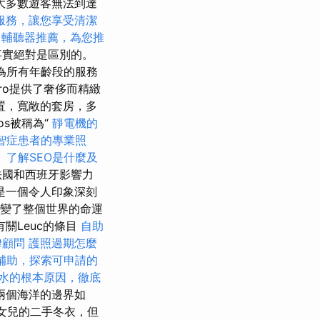
大多數遊客無法到達
服務，讓您享受清潔
輔聽器推薦，為您推
事實絕對是區別的。
地為所有年齡段的服務
ero提供了奢侈而精緻
置，寬敞的套房，多
gos被稱為“
靜電機的
智症患者的專業照
。
了解SEO是什麼及
法國和西班牙影響力
是一個令人印象深刻
改變了整個世界的命運
關Leuc的條目
自助
律顧問
護照過期怎麼
補助，探索可申請的
水的根本原因，徹底
兩個海洋的邊界如
小女兒的二手冬衣，但