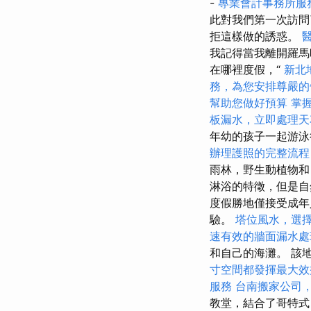
-
專業會計事務所服
此對我們第一次訪
拒這樣做的誘惑。
我記得當我離開羅馬
在哪裡度假，“
新北
務，為您安排尊嚴的
幫助您做好預算
掌握
板漏水，立即處理天
年幼的孩子一起游泳
辦理護照的完整流程
雨林，野生動植物
淋浴的特徵，但是自
度假勝地僅接受成年
驗。
塔位風水，選
速有效的牆面漏水處
和自己的海灘。 該
寸空間都發揮最大效
服務
台南搬家公司
教堂，結合了哥特式