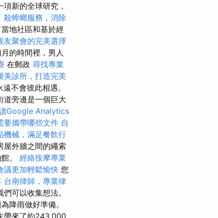
一項新的全球研究，
。
殺蟑螂服務，消除
了當地社區和基於經
親友聚會的完美選擇
個月的時間裡，男人
療
在郵政
尋找專業
醫美診所，打造完美
乎永遠不會彼此相遇。
街道旁邊是一個巨大
Google Analytics
需要攜帶哪些文件
自
品機械，滿足餐飲行
房屋外牆之間的繩索
物館。
經絡按摩專業
會議更加輕鬆愉快
您
年
台南律師，專業律
我們可以收集想法。
須為降雨做好準備。
帶來了約243,000