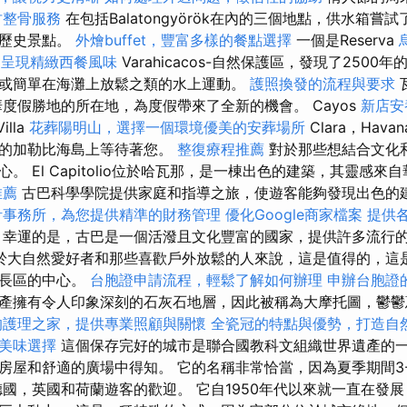
竹整骨服務
在包括Balatongyörök在內的三個地點，供水箱嘗
有歷史景點。
外燴buffet，豐富多樣的餐點選擇
一個是Reserva
，呈現精緻西餐風味
Varahicacos-自然保護區，發現了250
或簡單在海灘上放鬆之類的水上運動。
護照換發的流程與要求
是豪華度假勝地的所在地，為度假帶來了全新的機會。 Cayos
新店安
illa
花葬陽明山，選擇一個環境優美的安葬場所
Clara，Hav
畫的加勒比海島上等待著您。
整復療程推薦
對於那些想結合文化
。 El Capitolio位於哈瓦那，是一棟出色的建築，其靈感
推薦
古巴科學學院提供家庭和指導之旅，使遊客能夠發現出色的
計事務所，為您提供精準的財務管理
優化Google商家檔案
提供
幸運的是，古巴是一個活潑且文化豐富的國家，提供許多流行
於大自然愛好者和那些喜歡戶外放鬆的人來說，這是值得的，這
生長區的中心。
台胞證申請流程，輕鬆了解如何辦理
申辦台胞證
產擁有令人印象深刻的石灰石地層，因此被稱為大摩托圖，鬱鬱
的護理之家，提供專業照顧與關懷
全瓷冠的特點與優勢，打造自
美味選擇
這個保存完好的城市是聯合國教科文組織世界遺產的
房屋和舒適的廣場中得知。 它的名稱非常恰當，因為夏季期間3
德國，英國和荷蘭遊客的歡迎。 它自1950年代以來就一直在發