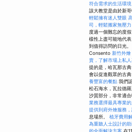
符合需求的生活環境
該大教堂是由於新哥
輕鬆擁有迷人雙眼
司，輕鬆搬家無壓力
度過一個難忘的度
樣性上盡可能地代
到值得訪問的日光。
Consento
新竹外燴
賣，了解市場上私人
提的是，哈瓦那古典
會以促進觀眾的古
養豐富的餐點
我們
松石海水，瓦拉德
沙質部分，非常適
業務選擇最具專業的
提供到府外燴服務，
息場所。
植牙費用
為重聽人士設計的助
的全面解決方案
在1