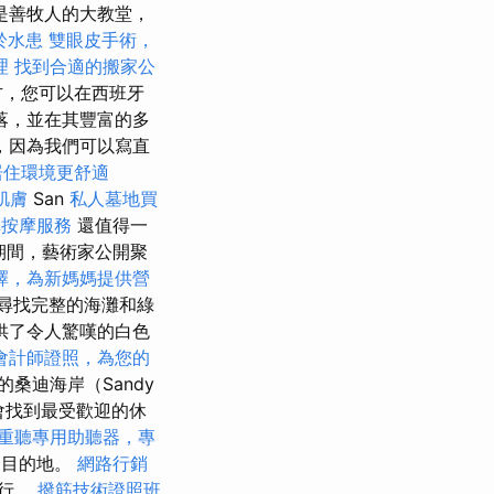
是善牧人的大教堂，
於水患
雙眼皮手術，
理
找到合適的搬家公
方，您可以在西班牙
落，並在其豐富的多
，因為我們可以寫直
居住環境更舒適
肌膚
San
私人墓地買
澤按摩服務
還值得一
期間，藝術家公開聚
擇，為新媽媽提供營
在尋找完整的海灘和綠
供了令人驚嘆的白色
會計師證照，為您的
）的桑迪海岸（Sandy
都會找到最受歡迎的休
重聽專用助聽器，專
的目的地。
網路行銷
1行。
撥筋技術證照班