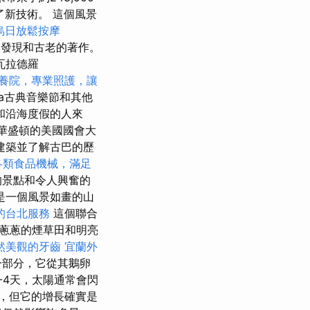
試了新技術。 這個風景
烏日放鬆按摩
0年的發現和古老的著作。
瓦拉德羅
養院，專業照護，讓
ana古典音樂節和其他
和沿海度假的人來
來自華盛頓的美國國會大
建築並了解古巴的歷
各類食品機械，滿足
的景點和令人興奮的
是一個風景如畫的山
的台北服務
這個聯合
蔥蔥的煙草田和明亮
然美觀的牙齒
宜蘭外
一部分，它從其鵝卵
-4天，太陽通常會閃
展，但它的增長確實是