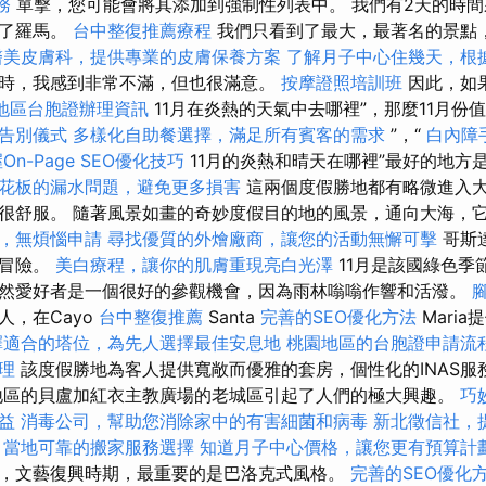
務
單擊，您可能會將其添加到強制性列表中。 我們有2天的時
問了羅馬。
台中整復推薦療程
我們只看到了最大，最著名的景點
醫美皮膚科，提供專業的皮膚保養方案
了解月子中心住幾天，根
時，我感到非常不滿，但也很滿意。
按摩證照培訓班
因此，如
地區台胞證辦理資訊
11月在炎熱的天氣中去哪裡”，那麼11月份
告別儀式
多樣化自助餐選擇，滿足所有賓客的需求
”，“
白內障
On-Page SEO優化技巧
11月的炎熱和晴天在哪裡”最好的地方是
花板的漏水問題，避免更多損害
這兩個度假勝地都有略微進入
很舒服。 隨著風景如畫的奇妙度假目的地的風景，通向大海，
，無煩惱申請
尋找優質的外燴廠商，讓您的活動無懈可擊
哥斯
和冒險。
美白療程，讓你的肌膚重現亮白光澤
11月是該國綠色季
然愛好者是一個很好的參觀機會，因為雨林嗡嗡作響和活潑。
人，在Cayo
台中整復推薦
Santa
完善的SEO優化方法
Mari
擇適合的塔位，為先人選擇最佳安息地
桃園地區的台胞證申請流
理
該度假勝地為客人提供寬敞而優雅的套房，個性化的INAS服
地區的貝盧加紅衣主教廣場的老城區引起了人們的極大興趣。
巧
益
消毒公司，幫助您消除家中的有害細菌和病毒
新北徵信社，
，當地可靠的搬家服務選擇
知道月子中心價格，讓您更有預算計
，文藝復興時期，最重要的是巴洛克式風格。
完善的SEO優化