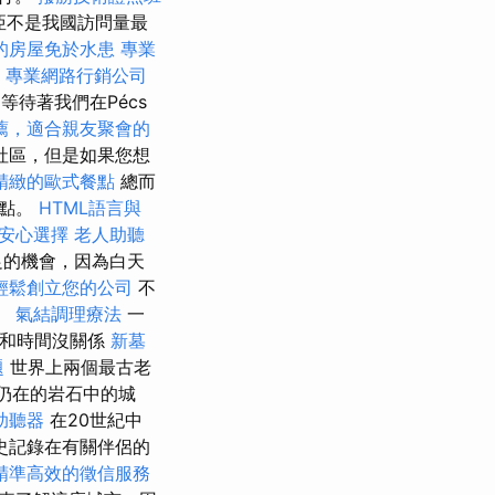
亞不是我國訪問量最
的房屋免於水患
專業
r
專業網路行銷公司
d等待著我們在Pécs
薦，適合親友聚會的
社區，但是如果您想
精緻的歐式餐點
總而
景點。
HTML語言與
安心選擇
老人助聽
足的機會，因為白天
輕鬆創立您的公司
不
。
氣結調理療法
一
錢和時間沒關係
新墓
題
世界上兩個最古老
x仍在的岩石中的城
助聽器
在20世紀中
史記錄在有關伴侶的
精準高效的徵信服務