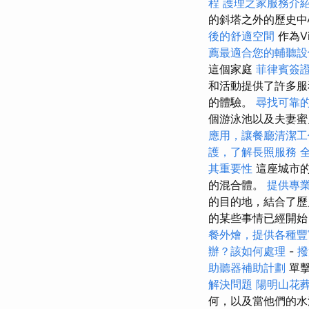
程
護理之家服務介
的斜塔之外的歷史
後的舒適空間
作為V
薦最適合您的輔聽設
這個家庭
菲律賓簽
和活動提供了許多
的體驗。
尋找可靠
個游泳池以及夫妻
應用，讓餐廳清潔工
護，了解長照服務
其重要性
這座城市的
的混合體。
提供專
的目的地，結合了歷
的某些事情已經開
餐外燴，提供各種豐
辦？該如何處理
-
撥
助聽器補助計劃
單
解決問題
陽明山花
何，以及當他們的水