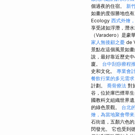
個過夜的住宿。
新
如畫的度假勝地也
Ecology
西式外燴
享受諸如浮潛，潛水
（Varadero）
家人無後顧之憂
de V
景點在這個風景如
說，最好靠近歷史中心
廈。
台中刮痧療程
史和文化。
專業會
餐飲行業的多元需求
計劃。
喬骨療法
對
谷，位於庫巴煙草
國教科文組織世界遺
的綠色景觀。
台北
燴，為當地聚會帶來
石街道，五顏六色的
閃發光。 它也受到