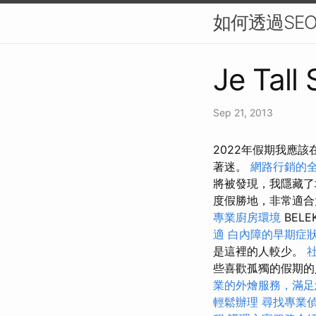
如何透過SE
Je Tall
Sep 21, 2013
2022年假期我應該
著迷。
網路行銷的
將被發現，我隱藏
度假勝地，非常適
專業廚房環境
BEL
適
白內障的早期症
是這裡的人較少。
些喜歡孤獨的假期的
業的外燴服務，滿足
輕鬆辦理
尋找專業