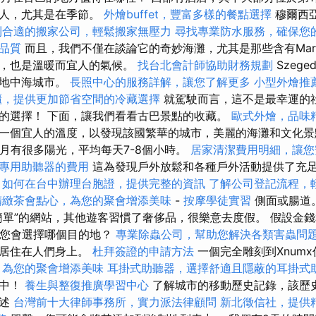
多人，尤其是在季節。
外燴buffet，豐富多樣的餐點選擇
穆爾西
到合適的搬家公司，輕鬆搬家無壓力
尋找專業防水服務，確保您
品質
而且，我們不僅在談論它的奇妙海灘，尤其是那些含有Ma
地區，也是溫暖而宜人的氣候。
找台北會計師協助財務規劃
Szege
為地中海城市。
長照中心的服務詳解，讓您了解更多
小型外燴推
櫃，提供更加節省空間的冷藏選擇
就駕駛而言，這不是最幸運的
的選擇！ 下面，讓我們看看古巴景點的收藏。
歐式外燴，品味
一個宜人的溫度，以發現該國繁華的城市，美麗的海灘和文化
11月有很多陽光，平均每天7-8個小時。
居家清潔費用明細，讓您
專用助聽器的費用
這為發現戶外放鬆和各種戶外活動提供了充
。
如何在台中辦理台胞證，提供完整的資訊
了解公司登記流程，
精緻茶會點心，為您的聚會增添美味
-
按摩學徒實習
側面或腸道
簡單”的網站，其他遊客習慣了奢侈品，很樂意去度假。 假設金
 您會選擇哪個目的地？
專業除蟲公司，幫助您解決各類害蟲問
地居住在人們身上。
杜拜簽證的申請方法
一個完全雕刻到Xnum
，為您的聚會增添美味
耳掛式助聽器，選擇舒適且隱蔽的耳掛式
穴中！
養生與整復推廣學習中心
了解城市的移動歷史記錄，該歷
描述
台灣前十大律師事務所，實力派法律顧問
新北徵信社，提供