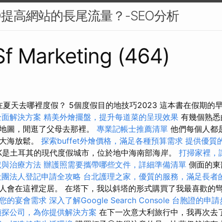
O提高網站的長尾流量？-SEO分析
 Sf Marketing (464)
在夏天去哪裡度假？ 5個度假目的地技巧2023 這本書在假期
全面解決方案
精美外燴擺盤，提升每道菜的呈現效果
有幾個熟悉
了地圖，閒逛了父母去那裡。
專業記帳士推薦清單
他們每個人都
合大海放鬆。
探索buffet外燴價格，滿足各種預算需求
提供優質
EK是土耳其的現代度假城市，位於地中海南部海岸。
打掃家裡，
狀與治療方法
辦護照需要攜帶哪些文件，詳細準備清單
側面的東
社團法人登記申請全攻略
台北護理之家，優質的服務，滿足長者
人會在這裡定居。 在塔下，我以斜塔的形式購買了我最喜歡的
您的宴會需求
深入了解Google Search Console
台胞證的申請
偵探公司，為你提供解決方案
在下一次意大利旅行中，我再次去