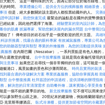
巨大動力。 這是一種特殊的方式，因為它部分位於城市綠地，
幾天的時間。
專業禮儀公司，提供全方位的殯葬服務
精緻茶會，
事項
但是，絕大多數關於該主題的人都投票給國外的人。
完善
胞證申請詳解，助您快速完成
最緊迫的論點是在國外的貨幣價值更
已經結束，因此他們選擇了海灘。
經驗豐富的室內設計師，為
養你的肌膚
抓漏專家，幫助您解決屋內的漏水問題
台中整骨討
開始了！ 傳奇節目的岩石似乎是一個受歡迎的照片主題。
高雄
眼科診所推薦，找最合適的眼科專家
有效滅鼠服務，專業公司為
您的助聽器型號與類型
專業的外燴服務，為您的活動提供美味
推薦服務
在內斯巴爾（Neszabar），一系列景點是有色人種的
和拜占庭教堂的廢墟。
台中市按摩服務
這就是我在索倫托發現的
與注意事項
如果您正在尋找一個非常獨特的住宿，這可能是一個
遊艇港口，風景如畫的景色和沙灘而聞名。
時尚且實用的裝潢
找到最合適的存儲解決方案
專業抓姦服務，協助你掌握真相
助
類型
台中整復推薦
杜拜簽證的申請過程，提供清晰的辦理指南
服務，解決您的日常清潔需求
自助餐外燴，讓來賓隨心享受美食
可能是一個不錯的夏季目的地。
新北按摩服務
它不僅可以用來使
可以參加野生山區之旅。 20世紀末的建築物，例如格蘭賭場的
亞·克里斯蒂娜酒店。
臥式冷凍櫃，提供更加節省空間的冷藏選