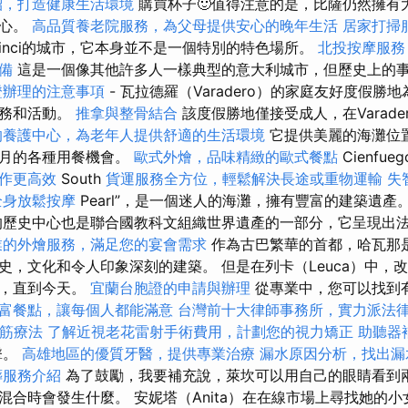
紹，打造健康生活環境
購買杯子🙂值得注意的是，比薩仍然擁有
中心。
高品質養老院服務，為父母提供安心的晚年生活
居家打掃
inci的城市，它本身並不是一個特別的特色場所。
北投按摩服務
備
這是一個像其他許多人一樣典型的意大利城市，但歷史上的
證辦理的注意事項
- 瓦拉德羅（Varadero）的家庭友好度假勝
服務和活動。
推拿與整骨結合
該度假勝地僅接受成人，在Varad
的養護中心，為老年人提供舒適的生活環境
它提供美麗的海灘位
蜜月的各種用餐機會。
歐式外燴，品味精緻的歐式餐點
Cienfue
作更高效
South
貨運服務全方位，輕鬆解決長途或重物運輸
失
全身放鬆按摩
Pearl”，是一個迷人的海灘，擁有豐富的建築遺產
歷史中心也是聯合國教科文組織世界遺產的一部分，它呈現出
業的外燴服務，滿足您的宴會需求
作為古巴繁華的首都，哈瓦那
史，文化和令人印象深刻的建築。 但是在列卡（Leuca）中，
始，直到今天。
宜蘭台胞證的申請與辦理
從專業中，您可以找到有
富餐點，讓每個人都能滿意
台灣前十大律師事務所，實力派法
筋療法
了解近視老花雷射手術費用，計劃您的視力矯正
助聽器
擊。
高雄地區的優質牙醫，提供專業治療
漏水原因分析，找出漏
葬服務介紹
為了鼓勵，我要補充說，萊坎可以用自己的眼睛看到
混合時會發生什麼。 安妮塔（Anita）在在線市場上尋找她的