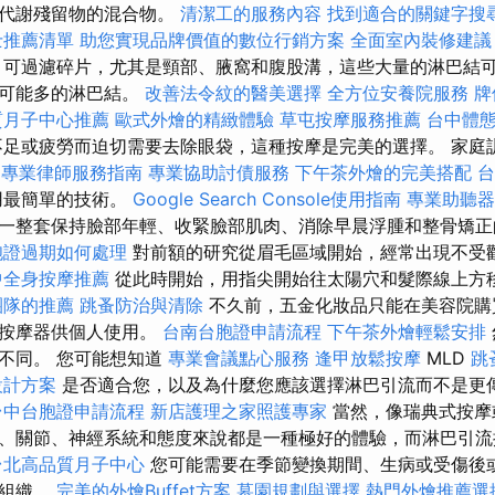
胞代謝殘留物的混合物。
清潔工的服務內容
找到適合的關鍵字搜
士推薦清單
助您實現品牌價值的數位行銷方案
全面室內裝修建議
可過濾碎片，尤其是頸部、腋窩和腹股溝，這些大量的淋巴結
盡可能多的淋巴結。
改善法令紋的醫美選擇
全方位安養院服務
牌
質月子中心推薦
歐式外燴的精緻體驗
草屯按摩服務推薦
台中體
足或疲勞而迫切需要去除眼袋，這種按摩是完美的選擇。 家庭
0
專業律師服務指南
專業協助討債服務
下午茶外燴的完美搭配
台
用最簡單的技術。
Google Search Console使用指南
專業助聽器
一整套保持臉部年輕、收緊臉部肌肉、消除早晨浮腫和整骨矯
胞證過期如何處理
對前額的研究從眉毛區域開始，經常出現不受
中全身按摩推薦
從此時開始，用指尖開始往太陽穴和髮際線上方
團隊的推薦
跳蚤防治與清除
不久前，五金化妝品只能在美容院購
的按摩器供個人使用。
台南台胞證申請流程
下午茶外燴輕鬆安排
不同。 您可能想知道
專業會議點心服務
逢甲放鬆按摩
MLD
跳
設計方案
是否適合您，以及為什麼您應該選擇淋巴引流而不是更
台中台胞證申請流程
新店護理之家照護專家
當然，像瑞典式按摩
、關節、神經系統和態度來說都是一種極好的體驗，而淋巴引流
台北高品質月子中心
您可能需要在季節變換期間、生病或受傷後
體組織。
完美的外燴Buffet方案
墓園規劃與選擇
熱門外燴推薦選