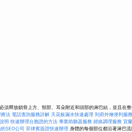
必須釋放鎖骨上方、頸部、耳朵附近和頭部的淋巴結，並且在整
理療法
電話查詢服務詳解
天花板漏水快速處理
到府外燴便利服
說明
快速辦理台胞證的方法
專業助聽器服務
經絡調理服務
宜
的SEO公司
菲律賓簽證快速辦理
身體的每個部位都沿著淋巴流