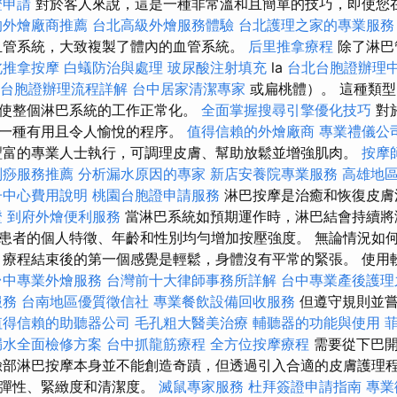
證申請
對於客人來說，這是一種非常溫和且簡單的技巧，即使您
的外燴廠商推薦
台北高級外燴服務體驗
台北護理之家的專業服務
血管系統，大致複製了體內的血管系統。
后里推拿療程
除了淋巴
北推拿按摩
白蟻防治與處理
玻尿酸注射填充
la
台北台胞證辦理
台胞證辦理流程詳解
台中居家清潔專家
或扁桃體）。 這種類
使整個淋巴系統的工作正常化。
全面掌握搜尋引擎優化技巧
對
是一種有用且令人愉悅的程序。
值得信賴的外燴廠商
專業禮儀公
豐富的專業人士執行，可調理皮膚、幫助放鬆並增強肌肉。
按摩
刮痧服務推薦
分析漏水原因的專家
新店安養院專業服務
高雄地
子中心費用說明
桃園台胞證申請服務
淋巴按摩是治癒和恢復皮膚
證
到府外燴便利服務
當淋巴系統如預期運作時，淋巴結會持續將
患者的個人特徵、年齡和性別均勻增加按壓強度。 無論情況如
 療程結束後的第一個感覺是輕鬆，身體沒有平常的緊張。 使用
台中專業外燴服務
台灣前十大律師事務所詳解
台中專業產後護理
服務
台南地區優質徵信社
專業餐飲設備回收服務
但遵守規則並嘗
值得信賴的助聽器公司
毛孔粗大醫美治療
輔聽器的功能與使用
漏水全面檢修方案
台中抓龍筋療程
全方位按摩療程
需要從下巴開
臉部淋巴按摩本身並不能創造奇蹟，但透過引入合適的皮膚護理
的彈性、緊緻度和清潔度。
滅鼠專家服務
杜拜簽證申請指南
專業