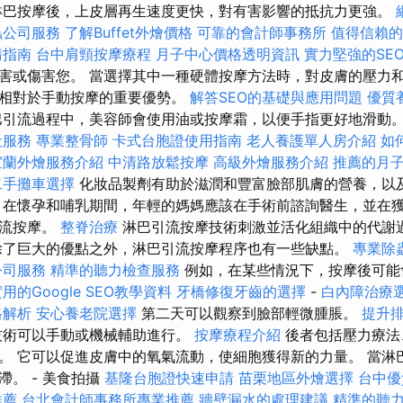
巴按摩後，上皮層再生速度更快，對有害影響的抵抗力更強。
蟲公司服務
了解Buffet外燴價格
可靠的會計師事務所
值得信賴的
請指南
台中肩頸按摩療程
月子中心價格透明資訊
實力堅強的SE
害或傷害您。 當選擇其中一種硬體按摩方法時，對皮膚的壓力
是相對於手動按摩的重要優勢。
解答SEO的基礎與應用問題
優質
引流過程中，美容師會使用油或按摩霜，以便手指更好地滑動
社服務
專業整骨師
卡式台胞證使用指南
老人養護單人房介紹
如
宜蘭外燴服務介紹
中清路放鬆按摩
高級外燴服務介紹
推薦的月
二手攤車選擇
化妝品製劑有助於滋潤和豐富臉部肌膚的營養，以
 在懷孕和哺乳期間，年輕的媽媽應該在手術前諮詢醫生，並在
引流按摩。
整脊治療
淋巴引流按摩技術刺激並活化組織中的代謝
了巨大的優點之外，淋巴引流按摩程序也有一些缺點。
專業除
公司服務
精準的聽力檢查服務
例如，在某些情況下，按摩後可能
用的Google SEO教學資料
牙橋修復牙齒的選擇
-
白內障治療
格解析
安心養老院選擇
第二天可以觀察到臉部輕微腫脹。
提升排名
技術可以手動或機械輔助進行。
按摩療程介紹
後者包括壓力療法
。 它可以促進皮膚中的氧氣流動，使細胞獲得新的力量。 當淋
。 - 美食拍攝
基隆台胞證快速申請
苗栗地區外燴選擇
台中優
推薦
台北會計師事務所專業推薦
牆壁漏水的處理建議
精準的聽