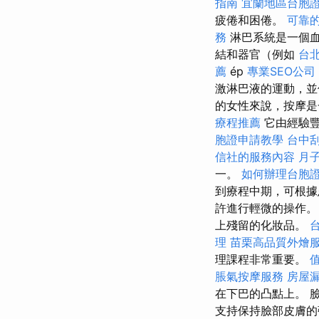
指南
宜蘭地區台胞
疲倦和困倦。
可靠
務
淋巴系統是一個
結和器官（例如
台
薦
ép
專業SEO公司
激淋巴液的運動，並
的女性來說，按摩
療程推薦
它由經驗
胞證申請教學
台中
信社的服務內容
月
一。
如何辦理台胞
到療程中期，可根據
許進行輕微的操作。
上殘留的化妝品。
理
苗栗高品質外燴
理課程非常重要。
脹氣按摩服務
房屋
在下巴的凸點上。 
支持保持臉部皮膚