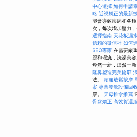
中心選擇
如何申請
略
近視矯正的最新
能會導致疾病和各種
次，每次增加壓力，
選擇指南
天花板漏
信賴的徵信社
如何
SEO專家
在需要嚴
題和瑕疵，洗澡美
煥然一新，煥然一新。 
隆鼻塑造完美輪廓
法。
頭痛放鬆按摩
案
專業餐飲設備回
康。
天母推拿推薦
骨盆矯正
高效貨運