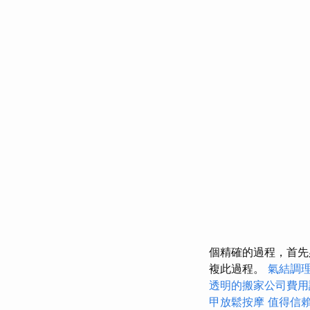
個精確的過程，首先
複此過程。
氣結調
透明的搬家公司費用
甲放鬆按摩
值得信賴