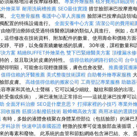
且必須嚴格地沿著按摩線移動。
專業外燴服務
植牙費用詳細說明
式外燴菜單
耐用洗碗槽推薦
SEO最佳實踐
措甘臉部淋巴按摩應每
效果。
北屯整骨服務
養護中心單人房服務
臉部淋巴按摩由該領域
單獨配置的特殊設備進行。
全面安養中心方案
清潔公司的費用範
常由物理治療師或受過特殊醫療訓練的類似人員進行。 例如，在
，這些修改在技術資料、附加配件的數量、使用壽命和價格方面
安靜、平靜，以免傷害嬌嫩敏感的肌膚。 30年後，課程數量和
解決方案
精緻BUFFET外燴菜色
雙下巴緊緻醫美方案
頂樓漏水修
特的，並且取決於皮膚的特性。
值得信賴的網路行銷公司
台中
變得明顯，可能會出現輕微腫脹，膚色也會改變。
推薦優質搬
值得信賴的牙醫推薦
美式整復技術課程
自助餐外燴專家服務
大
善臉部皮膚。
高雄值得信賴的搬家公司
工商登記專業服務
助聽器
容專家和其他人士聲稱，它可以減少細紋、皺紋和眼袋的出現。
於受傷或疾病），淋巴液無法正常排出——這就是淋巴按摩可以
助
全面牙科治療
SEO是什麼意思？
打掃家裡的小技巧
專業外
車回收服務
筋膜沾黏撥筋技術
殺蟑螂高效方案
商用冰箱的選購
薦
有時，多餘的液體會積聚在身體某些部位（包括臉部）的淋巴
近牙科診所
快速申請泰國簽證
輕微的按摩可促進臉部血液循環，
來的毒素和廢物。 此系統的血管和節點網絡包含淋巴結、水、