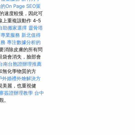
On Page SEO策
的速度較慢，因此可
上重複該動作 4-5
自助搬家選擇
靈骨塔
牙專業服務
新北值得
服務
專注數據分析的
要消除皮膚的所有問
眼袋會消失，臉部會
台南台胞證辦理推薦
和無化學物質的方
戶外婚禮外燴解決方
視美麗，也重視健
寨簽證辦理教學
台中
觀。