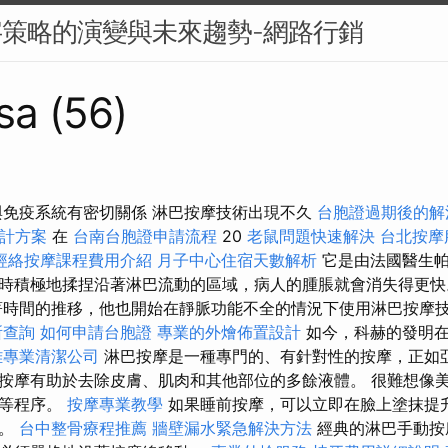
字策略的演變與未來趨勢-網路行銷
sa (56)
與免疫系統有密切關係 淋巴按摩技術出現不久
台胞證過期後的解
計方案
在
台南台胞證申請流程
20
老鼠問題快速解決
台北按摩
經絡按摩課程費用介紹
月子中心住宿天數解析
它是由法國醫生帕
時積極地揉捏沿著淋巴流動的區域，病人的腫脹就會消失得更
著時間的推移，他也開始在靜脈功能不全的情況下使用淋巴按摩
所查詢
如何申請台胞證
專業的外燴佈置設計
如今，科赫的發明在
雄專業清潔公司
淋巴按摩是一種專門的、有針對性的按摩，正如
按摩有助於去除皮膚、肌肉和其他部位的多餘液體。 很難想像
摩等程序。
按摩專業教學
如果睡前按摩，可以立即在臉上塗抹提
果。
台中整骨療程推薦
牆壁漏水緊急解決方法
經典的淋巴手動按