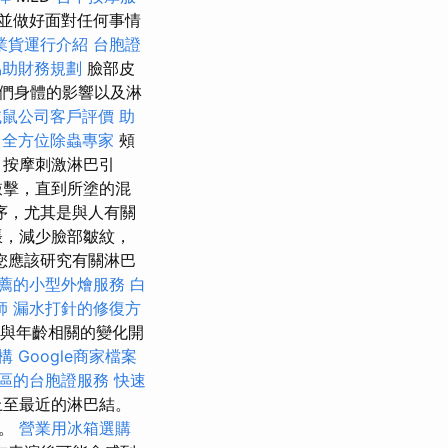
並做好面對任何事情
業貨運行介紹
台胞證
協助財務規劃
臉部皮
們身體的影響以及淋
滅鼠公司客戶評價
助
全方位除蟲專家
頰
 按摩刺激淋巴引
敲擊，直到所塗的混
序，尤其是與人有關
脹，減少臉部皺紋，
您應該研究有關淋巴
薦的小型外燴服務
白
師
漏水打針的修復方
與年齡相關的變化開
構
Google商家檔案
區的台胞證服務
快速
上至最近的淋巴結。
術。
營業用冰箱選購