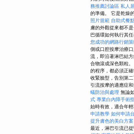
務推薦討論區
私人
的準備。 它是乾燥
照片規範
自助式餐
膚的外觀從來都不是
巴循環如何執行其
您成功的網路行銷策
側或口腔按摩治療口
流，即沿著淋巴結方
合物滾成深色顆粒。
的程序，都必須正確
收緊臉型，告別第二
引流按摩的適應症
蟻防治與處理
無論如
式
專業白內障手術
始時有效，適合年
申請教學
如何申請
提升膚色的美白方案
最近，淋巴引流已從