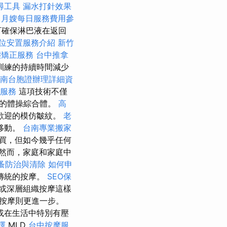
尋工具
漏水打針效果
月嫂每日服務費用參
可確保淋巴液在返回
位安置服務介紹
新竹
態矯正服務
台中推拿
訓練的持續時間減少
南台胞證辦理詳細資
服務
這項技術不僅
正的體操綜合體。
高
歡迎的模仿皺紋。
老
移動。
台南專業搬家
買，但如今幾乎任何
然而，家庭和家庭中
蚤防治與清除
如何申
傳統的按摩。
SEO保
或深層組織按摩這樣
按摩則更進一步。
或在生活中特別有壓
擇
MLD
台中按摩服