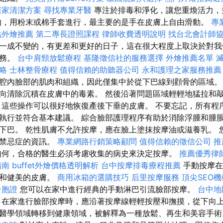
居家清潔方案
尋找專業牙醫
專注於排毒和淨化，讓您重煥活力，
的，用粉末或棉手套進行，最主要的是手在皮膚上自由滑動。
專
點外燴推薦
第二專長證照課程
律師收費透明說明
找台北會計師
一成不變的，有更差和更好的日子，這在很大程度上取決於對我
任務。
台中肩頸放鬆療程
基隆徵信社的服務選擇
外燴推薦名單
略
士林整骨療程
值得信賴的助聽器公司
永和護理之家服務推薦
腔內臉部的肌肉和組織，因此僅集中於從下巴線到顴骨的區域。
向清除沉積在皮膚中的毒素。 然後沿著問題區域輕輕地猛拉和
 這些操作可以很好地恢復產後下垂的皮膚。 不要忘記，所有程
執行並符合基本建議。 綜合臉部護理程序有助於消除浮腫和腫
下巴。 乾性肌膚不允許按摩，應在臉上塗抹按摩油或滋養乳。 
和禁忌症的資訊。
專業網路行銷策略顧問
值得信賴的徵信公司
推
何，合格的醫生必須考慮收集的病史來決定按摩。
推薦優秀律
指南
buffet外燴價格透明解析
台中按摩排毒療程推薦
手動按摩在
輕和健美的皮膚。
商用冰箱的選購技巧
后里按摩服務
頂尖SEO機
台胞證
您可以在家中進行經典的手動淋巴引流臉部按摩。
台中地
在家進行臉部按摩時，應沿著按摩線輕輕按壓和撫摸，從下向
醫學領域轉移到健康領域，被解釋為一種放鬆、再生和美容手