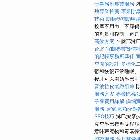
士事務所專業服務
淋
燴專業推薦
專業除
技術
助聽器補助申
按摩不用力，不應傷
的劑量和控制，這
高效方案
在臉部淋巴
台北
宜蘭專業徵信
的記帳事務所夥伴
空間的設計
多樣化
鬱和恢復正常睡眠。
後才可以開始淋巴
音波拉皮緊緻肌膚
除
服務方案
專業除蟲
子餐費用詳解
詳細實
服務
居家清潔的價
SEO技巧
淋巴按摩
真空淋巴按摩等程序
意味著廢物和毒素停滯
胞證服務
台北整骨