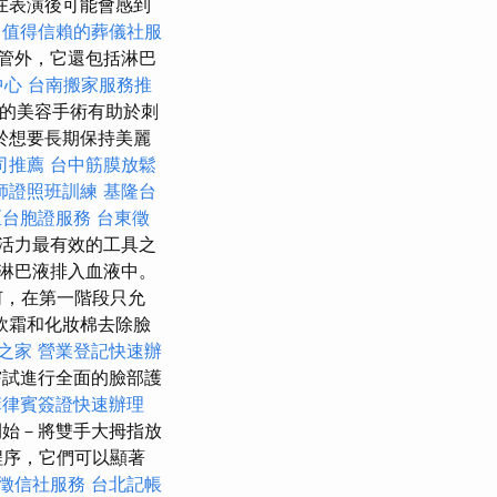
在表演後可能會感到
值得信賴的葬儀社服
管外，它還包括淋巴
中心
台南搬家服務推
型的美容手術有助於刺
於想要長期保持美麗
司推薦
台中筋膜放鬆
師證照班訓練
基隆台
區台胞證服務
台東徵
活力最有效的工具之
淋巴液排入血液中。
何，在第一階段只允
軟霜和化妝棉去除臉
之家
營業登記快速辦
試進行全面的臉部護
菲律賓簽證快速辦理
始－將雙手大拇指放
程序，它們可以顯著
徵信社服務
台北記帳