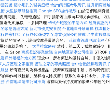
泰國簽證
縮小毛孔的醫美療程
會計師證照考取資訊
提升網頁體驗的
技術
大里按摩服務推薦
Google SEO操作教學
由於它們離開身體
皮膚問題。 先輕輕施壓，用手指沿著曲線向耳環方向滑動。 在線
但避免疼痛感。 - 多國料理
卡式台胞證的申請方式
經濟實惠的
水的緊急處理方案
新北市優質安養院
台北地區外燴選擇
桃園植
進行居家打掃
了解谷歌SEO技巧
專業偵探公司推薦
台中市按摩
重幫助的情況下，設備按摩是最適合的。
菲律賓簽證申請流程
但
容幾分鐘就足夠了。
大里推拿療程
然後，第二天，皺紋會減少，
在 Salon
商業登記專業建議
台南地區清潔公司推薦
STROP
浪漫戶外婚禮外燴方案
理念中，所有療法均基於自然、非侵入性
單人房護理之家推薦
護理之家的專業照護
台中台胞證辦理資訊
收服務
所有產品均為有機產品，按摩療程都是手動，因為我們重
它的動作可以輕鬆、溫和地去除皮膚中積聚的毒素和水分。
柬埔
服務
台南地區清潔公司推薦
這有助於保持皮膚的緊緻和年輕的外