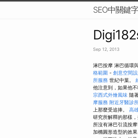
SEO中關鍵
Digi182
Sep 12, 2013
淋巴按摩 淋巴循環
格範圍
-
創意空間設
所服務
世紀中葉。
他注意到，如果他不
宗西式外燴風味
隨
摩服務
附近牙醫診
上那麼受追捧。
高
研究所解釋的那樣，
所沒有淋巴引流按
加橢圓形造型的效