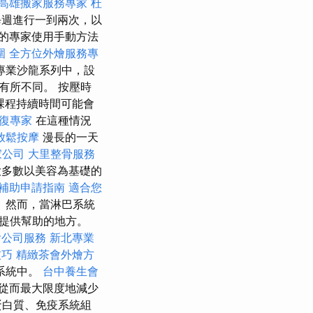
高雄搬家服務專家
杜
週進行一到兩次，以
的專家使用手動方法
圍
全方位外燴服務專
專業沙龍系列中，設
有所不同。 按壓時
課程持續時間可能會
復專家
在這種情況
放鬆按摩
漫長的一天
家公司
大里整骨服務
多數以美容為基礎的
補助申請指南
適合您
 然而，當淋巴系統
提供幫助的地方。
燴公司服務
新北專業
技巧
精緻茶會外燴方
系統中。
台中養生會
從而最大限度地減少
蛋白質、免疫系統組