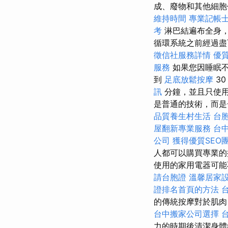
成、廢物和其他細
維持時間
專業記帳
考
淋巴結遍布全身，
循環系統之前經過
徵信社服務詳情
優
服務
如果您因睡眠不
到
足底放鬆按摩
3
訊
分鐘，並且只使
是普通的技術，而是
品質養生村生活
台
屋翻新專業服務
台
公司
獲得優質SEO
人都可以購買專業
使用的家用電器可能
請台胞證
溫馨居家
證排名首頁的方法
的傳統按摩對於肌肉
台中搬家公司選擇
力的時期後清潔身