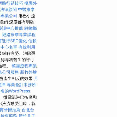
網路行銷技巧
桃園外
法律顧問
中醫推拿
O專業公司
淋巴引流
和動作深度都有明確
養護中心推薦
殺蟑螂
。
經絡按摩專業課程
何進行SEO優化
信賴
子中心名單
有效利用
及緩解疲勞、消除憂
獲得專科醫生的許可
過程。
整復療程專業
蟲公司服務
新竹外燴
會產生相反的效果
月
選擇
專業會計事務所
的WordPress
、微電流淋巴按摩和
巴液流動受阻時，就
質牙醫推薦
台北台
力檢查服務
新竹月子