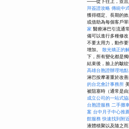
——從下往上，並
拜簽證攻略
傳統中
獲得穩定、長期的
或借助為每個客戶
家
醫療淋巴引流通
備可以進行多種修改
不要太用力，動作要
增加。
散光矯正的
下，所有變化都是獨
結束後，臉上的皺紋
高雄台胞證辦理地點
淋巴按摩著重於改
的台北會計事務所
美
被阻塞時（通常是由
成立公司的一站式協
台胞證服務
二手攤
案
台中月子中心推
館服務
快速找到附
液體積聚以及隨之而