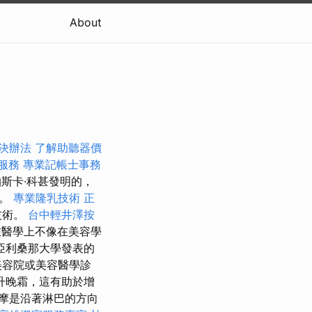
About
決辦法
了解助聽器價
服務
專業記帳士事務
斯卡·科甚發明的，
快。
專業隆乳技術
正
技術。
台中輕井澤按
醫學上不像在美容學
亞利桑那大學發表的
美容院或美容醫學診
升晚霜，這有助於增
摩是沿著淋巴的方向