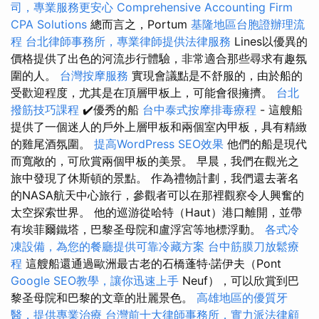
司，專業服務更安心
Comprehensive Accounting Firm
CPA Solutions
總而言之，Portum
基隆地區台胞證辦理流
程
台北律師事務所，專業律師提供法律服務
Lines以優異的
價格提供了出色的河流步行體驗，非常適合那些尋求有趣氛
圍的人。
台灣按摩服務
實現會議點是不舒服的，由於船的
受歡迎程度，尤其是在頂層甲板上，可能會很擁擠。
台北
撥筋技巧課程
✔️優秀的船
台中泰式按摩排毒療程
- 這艘船
提供了一個迷人的戶外上層甲板和兩個室內甲板，具有精緻
的雞尾酒氛圍。
提高WordPress SEO效果
他們的船是現代
而寬敞的，可欣賞兩個甲板的美景。 早晨，我們在觀光之
旅中發現了休斯頓的景點。 作為禮物計劃，我們還去著名
的NASA航天中心旅行，參觀者可以在那裡觀察令人興奮的
太空探索世界。 他的巡游從哈特（Haut）港口離開，並帶
有埃菲爾鐵塔，巴黎圣母院和盧浮宮等地標浮動。
各式冷
凍設備，為您的餐廳提供可靠冷藏方案
台中筋膜刀放鬆療
程
這艘船還通過歐洲最古老的石橋蓬特·諾伊夫（Pont
Google SEO教學，讓你迅速上手
Neuf），可以欣賞到巴
黎圣母院和巴黎的文章的壯麗景色。
高雄地區的優質牙
醫，提供專業治療
台灣前十大律師事務所，實力派法律顧