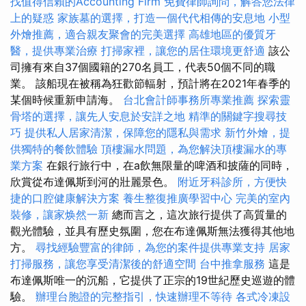
找值得信賴的Accounting Firm
免費律師詢問，解答您法律
上的疑惑
家族墓的選擇，打造一個代代相傳的安息地
小型
外燴推薦，適合親友聚會的完美選擇
高雄地區的優質牙
醫，提供專業治療
打掃家裡，讓您的居住環境更舒適
該公
司擁有來自37個國籍的270名員工，代表50個不同的職
業。 該船現在被稱為狂歡節輻射，預計將在2021年春季的
某個時候重新申請海。
台北會計師事務所專業推薦
探索靈
骨塔的選擇，讓先人安息於安詳之地
精準的關鍵字搜尋技
巧
提供私人居家清潔，保障您的隱私與需求
新竹外燴，提
供獨特的餐飲體驗
頂樓漏水問題，為您解決頂樓漏水的專
業方案
在銀行旅行中，在a飲無限量的啤酒和披薩的同時，
欣賞從布達佩斯到河的壯麗景色。
附近牙科診所，方便快
捷的口腔健康解決方案
養生整復推廣學習中心
完美的室內
裝修，讓家焕然一新
總而言之，這次旅行提供了高質量的
觀光體驗，並具有歷史氛圍，您在布達佩斯無法獲得其他地
方。
尋找經驗豐富的律師，為您的案件提供專業支持
居家
打掃服務，讓您享受清潔後的舒適空間
台中推拿服務
這是
布達佩斯唯一的沉船，它提供了正宗的19世紀歷史巡遊的體
驗。
辦理台胞證的完整指引，快速辦理不等待
各式冷凍設