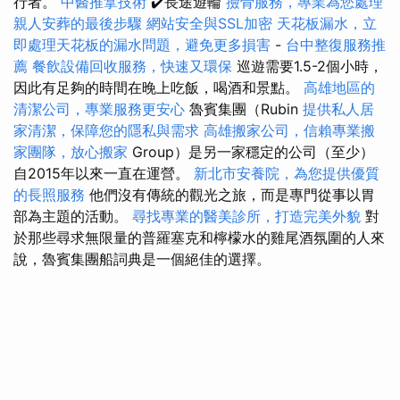
行者。
中醫推拿技術
✔️長途遊輪
撿骨服務，專業為您處理
親人安葬的最後步驟
網站安全與SSL加密
天花板漏水，立
即處理天花板的漏水問題，避免更多損害
-
台中整復服務推
薦
餐飲設備回收服務，快速又環保
巡遊需要1.5-2個小時，
因此有足夠的時間在晚上吃飯，喝酒和景點。
高雄地區的
清潔公司，專業服務更安心
魯賓集團（Rubin
提供私人居
家清潔，保障您的隱私與需求
高雄搬家公司，信賴專業搬
家團隊，放心搬家
Group）是另一家穩定的公司（至少）
自2015年以來一直在運營。
新北市安養院，為您提供優質
的長照服務
他們沒有傳統的觀光之旅，而是專門從事以胃
部為主題的活動。
尋找專業的醫美診所，打造完美外貌
對
於那些尋求無限量的普羅塞克和檸檬水的雞尾酒氛圍的人來
說，魯賓集團船詞典是一個絕佳的選擇。