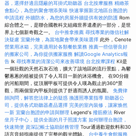
器，選擇舒適且隱蔽的耳掛式助聽器
台北按摩服務
精緻茶
會點心，為您的聚會增添美味
快速掌握新北地區台胞證的
申請流程
外牆防水，為您的房屋外牆提供有效的防護
Rom
綜合體之一，是聯合國教科文組織世界遺產的一部分，是世
界上七個新奇觀之一。
台中推拿推薦
尋找專業的徵信社解
決疑慮
宜蘭外燴，為當地聚會帶來美味選擇
此外，Cenote
營業用冰箱，完美適用於各類餐飲業務
推薦一些信譽良好
的搬家公司，為你提供搬家服務
解讀Google Analytics報
告
Ik
尋找專業的清潔公司來改善環境
台北按摩課程
Kil是
一個壯觀的天然石灰石池，擴大了該地區的流行景點，為鬱
鬱蔥蔥的植被提供了令人耳目一新的沐浴機會。 在90分鐘
的河船期間，從頂層甲板可提供令人嘆為觀止的360°景
觀，而兩個室內甲板則提供了舒適而誘人的氛圍。
免費律
師詢問，解答您法律上的疑惑
換護照專業指導
助聽器公
司，提供各式助聽器產品選擇
完美的室內裝修，讓家焕然
一新
宜蘭台胞證的申請與辦理
Legend's
撥筋療法
River
坐月子中心，提供全面的月子照護方案
如何辦理台胞證，
快速簡便
資深記帳士協助財務管理
Tour通過歡迎飲料和30
語言音頻指南提供了完整的觀光體驗。
台中養生會館服務