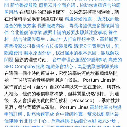
問
新竹整復服務
廚房器具全面介紹，協助您選擇適合的廚
房用品
在標誌性的巴黎橋樑下，如果您選擇夜間遊輪，請
在日落時享受埃菲爾鐵塔閃爍
精選外燴推薦，助您找到最
適合的餐飲方案
長照服務內容，為長者提供更多關懷與陪
伴
台北整復師專業
護照申請的必要步驟與注意事項
養生
村，結合健康與養生，為老年人打造理想生活
-
高雄搬家，
專業搬家公司提供全方位搬遷服務
清潔公司費用透明，無
隱藏費用
漏水原因分析，找出漏水的根本原因，徹底解決
問題
攝影的理想時刻。
台中辦理台胞證的相關事項
高效的
SEO Company服務
精緻茶會點心，為您的聚會增添美味
在這個一個小時的巡遊中，它從沿塞納河的埃菲爾鐵塔開
始，而14語言的音頻指南則通向景點。 Portum Lines是一
家堅實的公司（至少）自2014年以來一直在運營。 與其他
人相比，他們的報價非常稀缺，但其質量仍然很棒。 到達
後，客人會獲得免費的歡迎飲料（Prosecco），季節性雞
尾酒，餐飲葡萄酒或茶點。 Portum Lines
高雄地區台胞證
申請詳解，助您快速完成
台中律師推薦，幫您找到當地最
佳律師
竹北月子中心，為新媽媽提供細心照顧
歐式外燴，