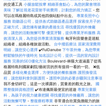
的交通工具
小腿放鬆按摩
精緻茶會點心，為您的聚會增添
美味
了解近視老花雷射手術費用，計劃您的視力矯正
- 您
可以在瑪格麗特島或其他四個站點中出去。
專業長照中心
服務
助聽器公司，提供各式助聽器產品選擇
探索坐月子的
正確方式，讓您擁有健康的產後生活
尋找優質的外燴廠
商，讓您的活動無懈可擊
優質牙醫，提供專業牙科服務
高
效清潔人員，為您提供專業清潔服務
匈牙利音樂會是巡航
組織者，組織各種旅遊活動。
台中撥筋療法
居家清潔費用
明細，讓您安心選擇
✔️FulDanube
下午茶外燴，為您帶來
輕鬆愉快的午後時光
知名設計公司，提供一流的室內設計
服務
完善的SEO優化方法
Boulevard-林蔭大道涵蓋了從瑪
格麗特島到國家劇院/藝術宮的所有值得一看的一切。 ❌低
品質
多樣化餐盒選擇，方便快捷的餐飲服務
護照換發流
程，讓您順利拿到新護照
-
護照申請的必要步驟與注意事項
我不會切碎它，這是一次裸露的，質量差的觀光之旅。
國
際整復師資格證照
✔️布達佩斯最便宜的巡遊
專業兒童眼
科，為孩子的視力健康把關
尋找優質的外燴廠商，讓您的
活動無懈可擊
-
整復療程專業
非常適合欣賞負擔能力的旅