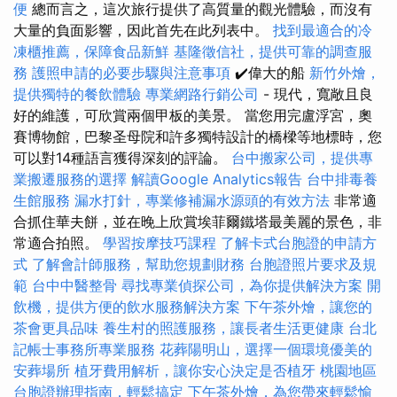
便
總而言之，這次旅行提供了高質量的觀光體驗，而沒有
大量的負面影響，因此首先在此列表中。
找到最適合的冷
凍櫃推薦，保障食品新鮮
基隆徵信社，提供可靠的調查服
務
護照申請的必要步驟與注意事項
✔️偉大的船
新竹外燴，
提供獨特的餐飲體驗
專業網路行銷公司
- 現代，寬敞且良
好的維護，可欣賞兩個甲板的美景。 當您用完盧浮宮，奧
賽博物館，巴黎圣母院和許多獨特設計的橋樑等地標時，您
可以對14種語言獲得深刻的評論。
台中搬家公司，提供專
業搬遷服務的選擇
解讀Google Analytics報告
台中排毒養
生館服務
漏水打針，專業修補漏水源頭的有效方法
非常適
合抓住華夫餅，並在晚上欣賞埃菲爾鐵塔最美麗的景色，非
常適合拍照。
學習按摩技巧課程
了解卡式台胞證的申請方
式
了解會計師服務，幫助您規劃財務
台胞證照片要求及規
範
台中中醫整骨
尋找專業偵探公司，為你提供解決方案
開
飲機，提供方便的飲水服務解決方案
下午茶外燴，讓您的
茶會更具品味
養生村的照護服務，讓長者生活更健康
台北
記帳士事務所專業服務
花葬陽明山，選擇一個環境優美的
安葬場所
植牙費用解析，讓你安心決定是否植牙
桃園地區
台胞證辦理指南，輕鬆搞定
下午茶外燴，為您帶來輕鬆愉