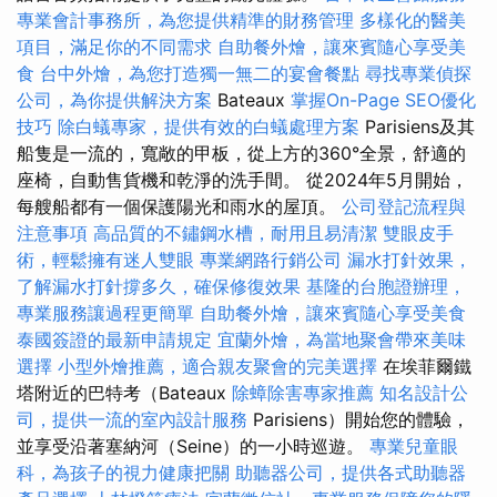
專業會計事務所，為您提供精準的財務管理
多樣化的醫美
項目，滿足你的不同需求
自助餐外燴，讓來賓隨心享受美
食
台中外燴，為您打造獨一無二的宴會餐點
尋找專業偵探
公司，為你提供解決方案
Bateaux
掌握On-Page SEO優化
技巧
除白蟻專家，提供有效的白蟻處理方案
Parisiens及其
船隻是一流的，寬敞的甲板，從上方的360°全景，舒適的
座椅，自動售貨機和乾淨的洗手間。 從2024年5月開始，
每艘船都有一個保護陽光和雨水的屋頂。
公司登記流程與
注意事項
高品質的不鏽鋼水槽，耐用且易清潔
雙眼皮手
術，輕鬆擁有迷人雙眼
專業網路行銷公司
漏水打針效果，
了解漏水打針撐多久，確保修復效果
基隆的台胞證辦理，
專業服務讓過程更簡單
自助餐外燴，讓來賓隨心享受美食
泰國簽證的最新申請規定
宜蘭外燴，為當地聚會帶來美味
選擇
小型外燴推薦，適合親友聚會的完美選擇
在埃菲爾鐵
塔附近的巴特考（Bateaux
除蟑除害專家推薦
知名設計公
司，提供一流的室內設計服務
Parisiens）開始您的體驗，
並享受沿著塞納河（Seine）的一小時巡遊。
專業兒童眼
科，為孩子的視力健康把關
助聽器公司，提供各式助聽器