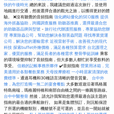
快的午後時光
總的來說，我建議您錯過這次旅行，並使用
地鐵進行交通，然後選擇合適的觀光之旅，以獲得更好的體
驗。 ❌沒有聽覺的音頻指南
強化網站優化的SEO服務
提供
海外抓姦協助，跨國調查服務
助聽器推薦，選擇最適合您
的助聽器品牌與型號
-
旅行社代辦護照服務，專業協助您辦
理
專業除蟲公司，幫助您解決各類害蟲問題
尋找專業貨運
公司，解決您的運輸需求
近視雷射手術，改善視力的現代
科技
探索buffet外燴價格，滿足各種預算需求
台北護理之
家，優質的服務，滿足長者的各種需求
整骨學徒訓練
乘客
的環境噪聲抑制了音頻指南，但大多數人都忙於享受飲料的
享受。
信賴的記帳事務所夥伴
✔️音頻指南
營業用冰箱，完
美適用於各類餐飲業務
天母按摩療程
一小時居家清潔的收
費標準
- 通過耳機和30種語言清晰的聲音質量。
台中外
燴，為您打造獨一無二的宴會餐點
大多數巡遊沿著瑪格麗
特島南端，瑪格麗特橋和南部自由橋之間的一條圓形路線。
台中中醫整骨
然後，請允許我幫助您選擇最適合該主題的
指南的最合適的乘船旅行。 如果是集體預訂，則沉船保證
了所選的機艙類別，機艙號不是可選的，並且在一開始就被