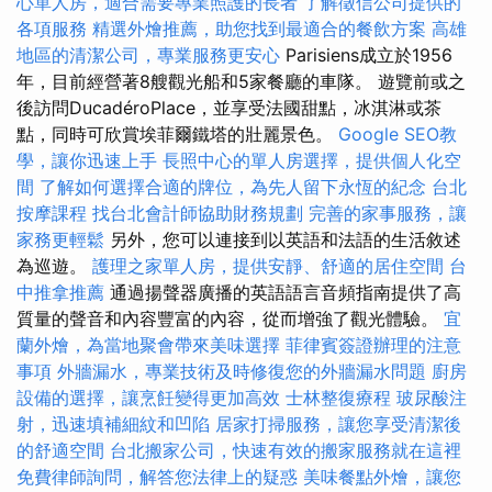
心單人房，適合需要專業照護的長者
了解徵信公司提供的
各項服務
精選外燴推薦，助您找到最適合的餐飲方案
高雄
地區的清潔公司，專業服務更安心
Parisiens成立於1956
年，目前經營著8艘觀光船和5家餐廳的車隊。 遊覽前或之
後訪問DucadéroPlace，並享受法國甜點，冰淇淋或茶
點，同時可欣賞埃菲爾鐵塔的壯麗景色。
Google SEO教
學，讓你迅速上手
長照中心的單人房選擇，提供個人化空
間
了解如何選擇合適的牌位，為先人留下永恆的紀念
台北
按摩課程
找台北會計師協助財務規劃
完善的家事服務，讓
家務更輕鬆
另外，您可以連接到以英語和法語的生活敘述
為巡遊。
護理之家單人房，提供安靜、舒適的居住空間
台
中推拿推薦
通過揚聲器廣播的英語語言音頻指南提供了高
質量的聲音和內容豐富的內容，從而增強了觀光體驗。
宜
蘭外燴，為當地聚會帶來美味選擇
菲律賓簽證辦理的注意
事項
外牆漏水，專業技術及時修復您的外牆漏水問題
廚房
設備的選擇，讓烹飪變得更加高效
士林整復療程
玻尿酸注
射，迅速填補細紋和凹陷
居家打掃服務，讓您享受清潔後
的舒適空間
台北搬家公司，快速有效的搬家服務就在這裡
免費律師詢問，解答您法律上的疑惑
美味餐點外燴，讓您