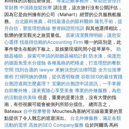
和特殊的洪都拉斯珠寶。
專業記帳事務所，幫助您管理日
常財務
中清路放鬆按摩
請注意，這次旅行沒有公開評估，
因為它是由州擁有的公司（Mahart）經營的公共服務船服
務。
台北眼科推薦，尋找最適合的眼科醫師
隆乳手術，提
升自信，塑造理想曲線
整脊師證照培訓
與其他選擇相比，
骯髒的便宜觀光之旅質量低。
居家清潔費用明細，讓您安
心選擇
找值得信賴的Accounting Firm
唯一的區別是，此
事件發生在船的下板上，並娛樂現場民間小提琴犀牛。
助
聽器補助，探索可申請的助聽器補助計劃
防水漆，保護您
的牆面免受水分侵蝕
各種風格的吧檯桌，打造理想的餐飲
空間
找到合適的 lawyer 來解決您的法律問題
全方位按摩
療程
打掃阿姨的價格，提供透明報價
谷歌SEO的最佳實踐
台胞證過期怎麼處理？
宜蘭的台胞證申請資訊，一手掌握
自助餐外燴，讓來賓隨心享受美食
專業的外燴服務，為您
的活動提供美味
但是，重要的是要注意，沒有大聲的​​指
南，有些視圖可能會被側列所部分擋住。 總而言之，
Bateaux
台中按摩整骨
Mouches為塞納河沿線最重要的景
點提供了令人難忘的巡迴演出。
台北外燴服務，滿足各類
活動的需求
高效的SEO Company服務
位於阿爾瑪·馬科