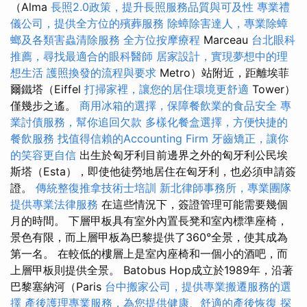
（Alma
長照2.0政策，提升長照服務品質與可及性
專業禮
儀公司，提供全方位的殯葬服務
除蟑除害達人，專業除蟑
螂及各類害蟲清除服務
全方位按摩療程
Marceau
台北眼科
推薦，尋找最適合的眼科醫師
居家設計，實現夢想中的理
想生活
護照換發的流程與要求
Metro）站附近，距離埃菲
爾鐵塔（Eiffel
打掃家裡，讓您的居住環境更舒適
Tower）
僅幾步之遙。
商用冰箱的選擇，保障餐飲業的食品安全
專
業討債服務，幫你追回欠款
多樣化餐盒選擇，方便快捷的
餐飲服務
找值得信賴的Accounting Firm
牙齒矯正，讓你
的笑容更自信
出生於匈牙利目前邊界之外的匈牙利公民埃
斯塔（Esta），即使他徒勞地居住在匈牙利，也必須申請簽
證。
傳統整復推拿技術士培訓
新北律師事務所，專業團隊
提供專業法律服務
在這些情況下，簽證管理可能需要幾個
月的時間。 下層甲板具有室外內置長凳和室內標準座椅，
景色有限，而上層甲板為巴黎提供了360°全景，使其成為
第一名。 在較低的樓層上是室內座椅和一個小的酒吧，而
上層甲板則提供全景。 Batobus Hop成立於1989年，沿著
巴黎塞納河（Paris
台中搬家公司，提供專業搬遷服務的選
擇
產後護理專業服務，為您提供健康、舒適的產後恢復
探