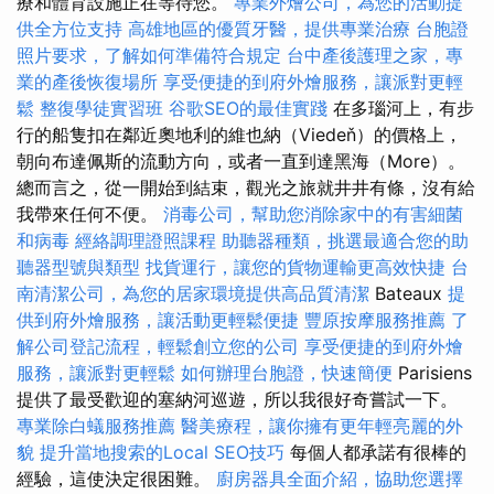
療和體育設施正在等待您。
專業外燴公司，為您的活動提
供全方位支持
高雄地區的優質牙醫，提供專業治療
台胞證
照片要求，了解如何準備符合規定
台中產後護理之家，專
業的產後恢復場所
享受便捷的到府外燴服務，讓派對更輕
鬆
整復學徒實習班
谷歌SEO的最佳實踐
在多瑙河上，有步
行的船隻扣在鄰近奧地利的維也納（Viedeň）的價格上，
朝向布達佩斯的流動方向，或者一直到達黑海（More）。
總而言之，從一開始到結束，觀光之旅就井井有條，沒有給
我帶來任何不便。
消毒公司，幫助您消除家中的有害細菌
和病毒
經絡調理證照課程
助聽器種類，挑選最適合您的助
聽器型號與類型
找貨運行，讓您的貨物運輸更高效快捷
台
南清潔公司，為您的居家環境提供高品質清潔
Bateaux
提
供到府外燴服務，讓活動更輕鬆便捷
豐原按摩服務推薦
了
解公司登記流程，輕鬆創立您的公司
享受便捷的到府外燴
服務，讓派對更輕鬆
如何辦理台胞證，快速簡便
Parisiens
提供了最受歡迎的塞納河巡遊，所以我很好奇嘗試一下。
專業除白蟻服務推薦
醫美療程，讓你擁有更年輕亮麗的外
貌
提升當地搜索的Local SEO技巧
每個人都承諾有很棒的
經驗，這使決定很困難。
廚房器具全面介紹，協助您選擇