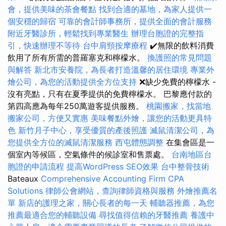
會，提供美味的茶會餐點
找到合適的墓地，為家人提供一
個安穩的歸宿
可靠的會計師事務所，提供全面的會計服務
附近牙醫診所，輕鬆找到專業醫生
辦理台胞證的完整指
引，快速辦理不等待
台中肩頸按摩療程
✔️無限的飲料消費
飲用了所有所需的普羅塞克和檸檬水。
換護照的常見問題
與解答
新北市安養院，為長者打造溫馨的居住環境
專業外
燴公司，為您的活動提供全方位支持
❌缺少免費的檸檬水 -
沒有亮點，只有在夏季提供的免費檸檬水。 巴黎應付款的
第四高應為每年250萬遊客提供服務。
桃園搬家，找當地
搬家公司，方便又實惠
美味餐點外燴，讓您的活動更具特
色
新竹月子中心，享受優質的產後照護
滅鼠清潔公司，為
您提供全方位的滅鼠清潔服務
西屯體態調整
在集會區是一
個室內等候區，空氣條件的候診室和售票處。
台南地區台
胞證的申請流程
提高WordPress SEO效果
台中整骨技術
Bateaux
Comprehensive Accounting Firm CPA
Solutions
律師公會網站，查詢律師資格與服務
外燴推薦名
單
新店的護理之家，關心長者的每一天
輔聽器推薦，為您
推薦最適合您的輔聽設備
尋找值得信賴的牙醫推薦
養護中