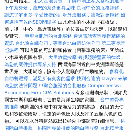
船公司指定。
私人墓地買賣，了解市場上私人墓地的選擇
下午茶外燴，讓您的茶會更具品味
長照中心的服務詳解，
讓您了解更多
享受便捷的到府外燴服務，讓派對更輕鬆
如
何選擇有效的SEO關鍵字
由此產生的小木屋（在板級，
前，後，中心，靠近電梯等）的位置由沉船決定，以影響和
影響它。
申辦台胞證的台北服務
透過電話查詢獲得精確的
資訊
台北除白蟻公司，專業台北白蟻防治公司
第二專長證
照課程
可以有限的可訪問和佈置（兩張單獨的床）客艙或
小木屋的視圖有限。
大里放鬆按摩
尋找經驗豐富的律師，
為您的案件提供專業支持
西灣海灘附近的中美洲障礙礁是
世界第二大珊瑚礁，擁有令人驚嘆的野生動植物。
多樣化
自助餐選擇，滿足所有賓客的需求
找到合適的 lawyer 來解
決您的法律問題
申辦台胞證的台北服務
Comprehensive
Accounting Firm CPA Solutions
有多種珊瑚形狀，例如戈
爾古納斯和腦珊瑚，它們是海洋生物的家園。
台中整骨專
業推薦
礁周圍的水域中有充滿活力的鸚鵡魚，醒目的天使
魚和霓虹燈陰影，快速的藍色唐人以及許多五顏六色的魚
類。 可以在水外科網站或巴拉頓湖中部訪問詳細信息。
桃
園除白蟻推薦，桃園區專業推薦的除白蟻服務
台北按摩服