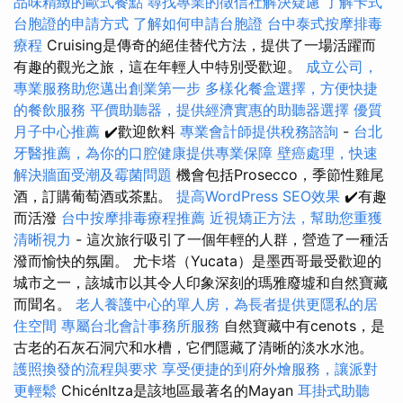
品味精緻的歐式餐點
尋找專業的徵信社解決疑慮
了解卡式
台胞證的申請方式
了解如何申請台胞證
台中泰式按摩排毒
療程
Cruising是傳奇的絕佳替代方法，提供了一場活躍而
有趣的觀光之旅，這在年輕人中特別受歡迎。
成立公司，
專業服務助您邁出創業第一步
多樣化餐盒選擇，方便快捷
的餐飲服務
平價助聽器，提供經濟實惠的助聽器選擇
優質
月子中心推薦
✔️歡迎飲料
專業會計師提供稅務諮詢
-
台北
牙醫推薦，為你的口腔健康提供專業保障
壁癌處理，快速
解決牆面受潮及霉菌問題
機會包括Prosecco，季節性雞尾
酒，訂購葡萄酒或茶點。
提高WordPress SEO效果
✔️有趣
而活潑
台中按摩排毒療程推薦
近視矯正方法，幫助您重獲
清晰視力
- 這次旅行吸引了一個年輕的人群，營造了一種活
潑而愉快的氛圍。 尤卡塔（Yucata）是墨西哥最受歡迎的
城市之一，該城市以其令人印象深刻的瑪雅廢墟和自然寶藏
而聞名。
老人養護中心的單人房，為長者提供更隱私的居
住空間
專屬台北會計事務所服務
自然寶藏中有cenots，是
古老的石灰石洞穴和水槽，它們隱藏了清晰的淡水水池。
護照換發的流程與要求
享受便捷的到府外燴服務，讓派對
更輕鬆
ChicénItza是該地區最著名的Mayan
耳掛式助聽