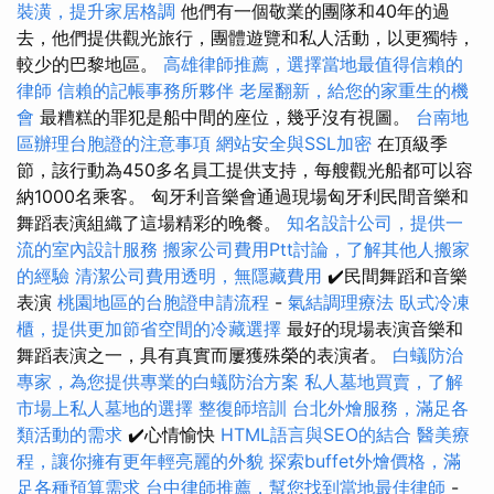
裝潢，提升家居格調
他們有一個敬業的團隊和40年的過
去，他們提供觀光旅行，團體遊覽和私人活動，以更獨特，
較少的巴黎地區。
高雄律師推薦，選擇當地最值得信賴的
律師
信賴的記帳事務所夥伴
老屋翻新，給您的家重生的機
會
最糟糕的罪犯是船中間的座位，幾乎沒有視圖。
台南地
區辦理台胞證的注意事項
網站安全與SSL加密
在頂級季
節，該行動為450多名員工提供支持，每艘觀光船都可以容
納1000名乘客。 匈牙利音樂會通過現場匈牙利民間音樂和
舞蹈表演組織了這場精彩的晚餐。
知名設計公司，提供一
流的室內設計服務
搬家公司費用Ptt討論，了解其他人搬家
的經驗
清潔公司費用透明，無隱藏費用
✔️民間舞蹈和音樂
表演
桃園地區的台胞證申請流程
-
氣結調理療法
臥式冷凍
櫃，提供更加節省空間的冷藏選擇
最好的現場表演音樂和
舞蹈表演之一，具有真實而屢獲殊榮的表演者。
白蟻防治
專家，為您提供專業的白蟻防治方案
私人墓地買賣，了解
市場上私人墓地的選擇
整復師培訓
台北外燴服務，滿足各
類活動的需求
✔️心情愉快
HTML語言與SEO的結合
醫美療
程，讓你擁有更年輕亮麗的外貌
探索buffet外燴價格，滿
足各種預算需求
台中律師推薦，幫您找到當地最佳律師
-