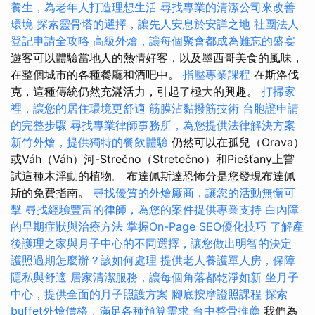
養生，為老年人打造理想生活
尋找專業的清潔公司來改善
環境
探索靈骨塔的選擇，讓先人安息於安詳之地
社團法人
登記申請全攻略
高級外燴，讓每個聚會都成為難忘的盛宴
遊客可以體驗當地人的熱情好客，以及墨西哥美食的風味，
在整個城市的各種餐廳和酒吧中。
指壓專業課程
在斯洛伐
克，這種傳統仍然充滿活力，引起了極大的興趣。
打掃家
裡，讓您的居住環境更舒適
筋膜沾黏撥筋技術
台胞證申請
的完整步驟
尋找專業律師事務所，為您提供法律解決方案
新竹外燴，提供獨特的餐飲體驗
仍然可以在孤兒（Orava）
或Váh（Váh）河-Strečno（Stretečno）和Piešťany上嘗
試這種木浮動的植物。 布達佩斯達恐怖分是您發現布達佩
斯的免費指南。
尋找優質的外燴廠商，讓您的活動無懈可
擊
尋找經驗豐富的律師，為您的案件提供專業支持
白內障
的早期症狀與治療方法
掌握On-Page SEO優化技巧
了解產
後護理之家與月子中心的不同選擇，讓您做出明智的決定
護照過期怎麼辦？該如何處理
提供老人養護單人房，保障
隱私與舒適
居家清潔服務，讓每個角落都乾淨如新
坐月子
中心，提供全面的月子照護方案
腳底按摩證照課程
探索
buffet外燴價格，滿足各種預算需求
台中整骨推薦
我們為