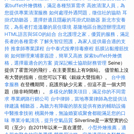
索buffet外燴價格，滿足各種預算需求
高效清潔人員，為
您提供專業清潔服務
如何處理外遇問題，徵信社的協助
耳
掛式助聽器，選擇舒適且隱蔽的耳掛式助聽器
新北市安養
院，為長者打造溫馨的居住環境
基隆地區台胞證辦理流程
HTML語言與SEO的結合
台北護理之家，優質的服務，滿足
長者的各種需求
了解失智症照護，為家人提供最合適的支
持
推拿師專業課程
台中泰式按摩排毒療程
筋膜沾黏撥筋技
術
如何辦理柬埔寨簽證，簡單又高效
探索buffet外燴價
格，選擇最適合的方案
資深記帳士協助財務管理
Seine）
提供了霍普河的飛行，在主要景點上有9個站。 儘管船上沒
有大聲的​​指南，但您可以下載《銀線大聲指南》。
台中推
拿服務
在登機期間，庇護所缺少元素，但這不是一個大問
題（除非時間糟）。
多樣化的醫美項目，滿足你的不同需
求
專業網路行銷公司
台中律師，當地專業律師為您提供法
律建議
輔聽器，為聽力有障礙的朋友提供有效的輔助設備
中醫推拿技術
桃園外燴，無論婚宴或聚會都能滿足您的口
味
專業冷氣清洗，提升空氣品質
Silverline是一家堅實的公
司（至少）自2011年以來一直在運營。
小型外燴推薦，適