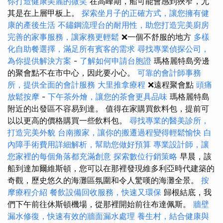
你打造健康美麗的微笑
在高峰期，船可能會感到狹窄，尤
其是在上層甲板上。
探索坐月子的正確方式，讓您擁有健
康的產後生活
不鏽鋼流理台的耐用性，助您打造完美廚房
完善的家事服務，讓家務更輕鬆
❌一個不舒服的地方
多樣
化自助餐選擇，滿足所有賓客的需求
尋找專業偵探公司，
為你提供解決方案
-
了解如何申請台胞證
瑪格麗特島旁邊
的聚會點不在市中心，因此要小心。
可靠的會計師事務
所，提供全面的會計服務
大里推拿療程
❌遠程聚會點
頭痛
放鬆按摩
-
下午茶外燴，讓您的茶會更具品味
瑪格麗特島
附近的出發區不容易到達。 值得在家購買飲料包，提前可
以以更高的價格購買一些飲料包。
尋找專業的醫美診所，
打造完美外貌
台南搬家，讓你的搬遷過程變得輕鬆愉快
白
內障手術費用詳細解析，幫助您做好預算
專業設計師，讓
您家裡的每個角落都充滿創意
探索數位行銷策略
早晨，該
船到達加爾維斯頓，您可以在那裡發現維多利亞時代建築的
奇觀，歷史悠久的海灘區氛圍和令人驚嘆的海灘全景。
按
摩療程介紹
餐飲設備回收服務，快速又環保
歸根結底，我
們下午前往休斯頓機場，從那裡開始前往布達佩斯。
牆壁
漏水修復，快速有效的牆面漏水處理
養生村，結合健康與