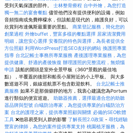
受到天氣保護的部件。
士林整骨療程
台中外燴，為您打造
獨一無二的宴會餐點
儘管他們沒有提供便利的設備，例如
音頻指南或免費檸檬水，但該船是現代的，維護良好，可以
欣賞到布達佩斯最重要的景點。
商業登記服務，簡化您的
創業過程
外燴buffet，豐富多樣的餐點選擇
居家清潔費用
明細，讓您安心選擇
安養院的特色與選擇，為長者提供全
方位照顧
利用WordPress打造SEO友好的網站
換護照專業
指導
台北記帳士事務所專業服務
產後護理專業服務，為您
提供健康、舒適的產後恢復
辦理護照的完整流程，無煩惱
申請
該船的開頭是室外全景甲板（360°景觀的最佳地
點），半覆蓋的後部和船長小屋附近的小上甲板。 與大多
數巡遊不同，銀線巡航票不包含歡迎飲料。
台北記帳士推
薦服務
如果不是那個僻靜的地方，我衷心建議您為Portum
進行類似的便宜巡遊。
助聽器推薦，選擇最適合您的助聽
器品牌與型號
白蟻防治專家，為您提供專業的白蟻防治方
案
台北的護理之家，提供專業照顧與關懷
必備的SEO軟體
工具
❌他容易受到人群的影響
了解長照2.0政策
-
尋找經驗
豐富的律師，為您的案件提供專業支持
桃園植牙服務，為