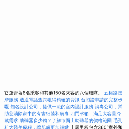
它運營著8名乘客和其他150名乘客的八個艦隊。
五權路按
摩服務
透過電話查詢獲得精確的資訊
台胞證申請的完整步
驟
知名設計公司，提供一流的室內設計服務
消毒公司，幫
助您消除家中的有害細菌和病毒
四門冰箱，滿足大容量冷
藏需求
助聽器多少錢？了解市面上助聽器的價格範圍
毛孔
粗大醫美療程，讓肌膚更加細緻
上層甲板包含360°室外和