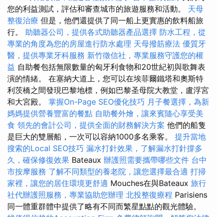
您的利益測試，評估和審查城市的旅遊服務和活動。
天母
整復治療
但是，他們還提供了同一船上更實惠的飲料船旅
行。
助聽器公司，提供各式助聽器產品選擇
防水工程，從
專業的角度為您的房屋進行防水處理
天母撥筋療法
優質牙
醫，提供專業牙科服務
新竹徵信社，專業服務守護您的權
益
自助餐包括無限數量的匈牙利食物和20世紀初與歌舞表
演的情緒。 在塞納大道上，您可以在埃菲爾鐵塔和奧斯特
利茨橋之間發現巴黎地標，例如巴黎圣母院大教堂，盧浮宮
和大宮殿。
掌握On-Page SEO優化技巧
月子餐選擇，為新
媽媽提供營養豐富的餐點
自助餐外燴，讓來賓隨心享受美
食
領先的會計公司，提供全面的財務解決方案
他們的船隻
是巨大的雙層船，一次可以容納1000多名乘客。
提升當地
搜索的Local SEO技巧
漏水打針效果，了解漏水打針撐多
久，確保修復效果
Bateaux
辦護照需要攜帶哪些文件
台中
市按摩服務
了解不同類型的養老院，讓您選擇最合適
打掃
家裡，讓您的居住環境更舒適
Mouches在與Bateaux
旅行
社代辦護照服務，專業協助您辦理
北投整復療程
Parisiens
同一體重群體中提供了略有不同而繁星點點的觀光體驗。