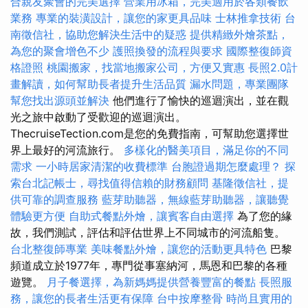
合親友聚會的完美選擇
營業用冰箱，完美適用於各類餐飲
業務
專業的裝潢設計，讓您的家更具品味
士林推拿技術
台
南徵信社，協助您解決生活中的疑惑
提供精緻外燴茶點，
為您的聚會增色不少
護照換發的流程與要求
國際整復師資
格證照
桃園搬家，找當地搬家公司，方便又實惠
長照2.0計
畫解讀，如何幫助長者提升生活品質
漏水問題，專業團隊
幫您找出源頭並解決
他們進行了愉快的巡迴演出，並在觀
光之旅中啟動了受歡迎的巡迴演出。
ThecruiseTection.com是您的免費指南，可幫助您選擇世
界上最好的河流旅行。
多樣化的醫美項目，滿足你的不同
需求
一小時居家清潔的收費標準
台胞證過期怎麼處理？
探
索台北記帳士，尋找值得信賴的財務顧問
基隆徵信社，提
供可靠的調查服務
藍芽助聽器，無線藍芽助聽器，讓聽覺
體驗更方便
自助式餐點外燴，讓賓客自由選擇
為了您的緣
故，我們測試，評估和評估世界上不同城市的河流船隻。
台北整復師專業
美味餐點外燴，讓您的活動更具特色
巴黎
頻道成立於1977年，專門從事塞納河，馬恩和巴黎的各種
遊覽。
月子餐選擇，為新媽媽提供營養豐富的餐點
長照服
務，讓您的長者生活更有保障
台中按摩整骨
時尚且實用的