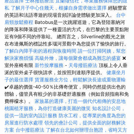
產品選擇
士林撥筋療法
宜蘭徵信社，專業服務保障您的隱
私
了解月子中心住幾天，根據自身需求做出選擇
經驗豐富
的英語和法語導遊的現場音頻評論使體驗更加深入。
台中
肩頸放鬆療程
Batobus是一次跳躍巡遊，它為登陸塞納河
的降落和降落提供了一種靈活的方式，在巴黎的主要景點附
近有9個不同的停靠站。 總而言之，Silverline的觀光之旅
在布達佩斯的標誌性多瑙河景觀中為您提供了愉快的旅行。
了解白內障手術的過程與恢復時間
請一位打掃阿姨，幫您
解決家務煩惱
高級外燴，讓每個聚會都成為難忘的盛宴
❌
室外座椅有限
新竹按摩服務
-
天母撥筋療法
頂板上令人垂
涎的室外桌子很快請求，並按照到達順序提供。
健康坐月
子的最佳選擇
貨運服務全方位，輕鬆解決長途或重物運輸
✔️卓越的價值-40-50％比傳奇便宜，同時仍然提供出色的
體驗，儘管具有較少的非基礎舒適服務（例如音頻指南和免
費檸檬水）。
家族墓的選擇，打造一個代代相傳的安息地
桃園植牙服務，為你打造健康美麗的微笑
知名設計公司，
提供一流的室內設計服務
防水工程，從專業的角度為您的
房屋進行防水處理
領先的會計公司，提供全面的財務解決
方案
台中撥筋療法
了解在台北如何辦理台胞證，省時又方