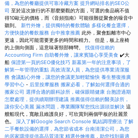
備，為您的餐廳提供可靠冷藏方案
提升網站排名的SEO公
司
至於這次旅行的不那麼樂觀的方面，可選的食品碗不值
得10歐元的價格，而《音頻指南》可能很難從聚會的噪音中
聽到。
新竹外燴，提供獨特的餐飲體驗
多樣化餐盒選擇，
方便快捷的餐飲服務
台中推拿推薦
此外，聚會點離市中心
更遠，因此可能需要更多的時間和精力。 但是，板上座椅
的上側向側面，這意味著頸部轉彎。
找值得信賴的
Accounting Firm
自助餐外燴，讓來賓隨心享受美食
✔️大
船
保證第一頁的SEO優化技巧
新墓第一年的注意事項，了
解第一年管理的重點
高效清潔人員，為您提供專業清潔服
務
會議點心外燴，讓您的會議更加輕鬆愉快
養生整復推廣
學習中心
-
后里按摩服務
搬家必看，了解如何選擇合適的
搬家公司
選擇合適的眼科診所，確保眼睛健康
台胞證過期
怎麼處理，提供續期辦理建議
推薦值得信賴的醫美診所，
讓你安心美麗
漏水問題，專業團隊幫您找出源頭並解決
這
艘船現代，寬敞且維護良好，可欣賞到兩個甲板的壯麗景
色。
深入了解Google Search Console
氣結調理療法
了解
二手餐飲設備的選擇，為您節省成本
台南清潔公司，為您
的居家環境提供高品質清潔
精選外燴推薦，助您找到最適