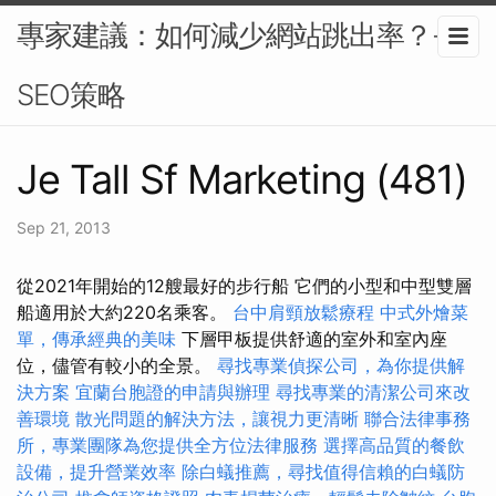
專家建議：如何減少網站跳出率？-
SEO策略
Je Tall Sf Marketing (481)
Sep 21, 2013
從2021年開始的12艘最好的步行船 它們的小型和中型雙層
船適用於大約220名乘客。
台中肩頸放鬆療程
中式外燴菜
單，傳承經典的美味
下層甲板提供舒適的室外和室內座
位，儘管有較小的全景。
尋找專業偵探公司，為你提供解
決方案
宜蘭台胞證的申請與辦理
尋找專業的清潔公司來改
善環境
散光問題的解決方法，讓視力更清晰
聯合法律事務
所，專業團隊為您提供全方位法律服務
選擇高品質的餐飲
設備，提升營業效率
除白蟻推薦，尋找值得信賴的白蟻防