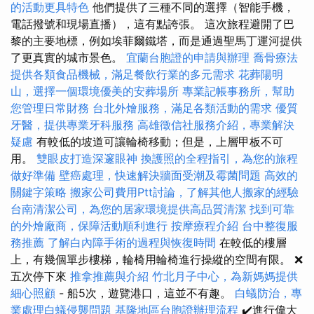
的活動更具特色
他們提供了三種不同的選擇（智能手機，
電話撥號和現場直播），這有點誇張。 這次旅程避開了巴
黎的主要地標，例如埃菲爾鐵塔，而是通過聖馬丁運河提供
了更真實的城市景色。
宜蘭台胞證的申請與辦理
喬骨療法
提供各類食品機械，滿足餐飲行業的多元需求
花葬陽明
山，選擇一個環境優美的安葬場所
專業記帳事務所，幫助
您管理日常財務
台北外燴服務，滿足各類活動的需求
優質
牙醫，提供專業牙科服務
高雄徵信社服務介紹，專業解決
疑慮
有較低的坡道可讓輪椅移動；但是，上層甲板不可
用。
雙眼皮打造深邃眼神
換護照的全程指引，為您的旅程
做好準備
壁癌處理，快速解決牆面受潮及霉菌問題
高效的
關鍵字策略
搬家公司費用Ptt討論，了解其他人搬家的經驗
台南清潔公司，為您的居家環境提供高品質清潔
找到可靠
的外燴廠商，保障活動順利進行
按摩療程介紹
台中整復服
務推薦
了解白內障手術的過程與恢復時間
在較低的樓層
上，有幾個單步樓梯，輪椅用輪椅進行操縱的空間有限。 ❌
五次停下來
推拿推薦與介紹
竹北月子中心，為新媽媽提供
細心照顧
- 船5次，遊覽港口，這並不有趣。
白蟻防治，專
業處理白蟻侵襲問題
基隆地區台胞證辦理流程
✔️進行偉大