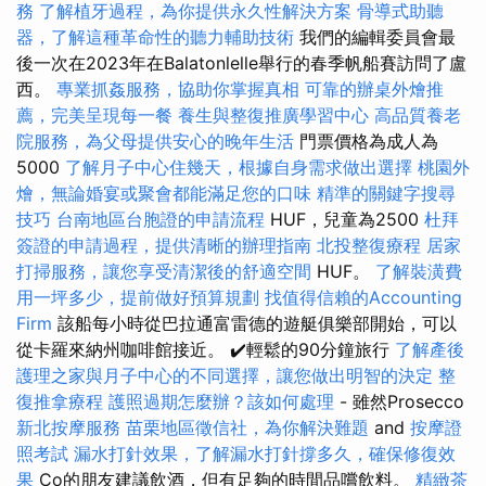
務
了解植牙過程，為你提供永久性解決方案
骨導式助聽
器，了解這種革命性的聽力輔助技術
我們的編輯委員會最
後一次在2023年在Balatonlelle舉行的春季帆船賽訪問了盧
西。
專業抓姦服務，協助你掌握真相
可靠的辦桌外燴推
薦，完美呈現每一餐
養生與整復推廣學習中心
高品質養老
院服務，為父母提供安心的晚年生活
門票價格為成人為
5000
了解月子中心住幾天，根據自身需求做出選擇
桃園外
燴，無論婚宴或聚會都能滿足您的口味
精準的關鍵字搜尋
技巧
台南地區台胞證的申請流程
HUF，兒童為2500
杜拜
簽證的申請過程，提供清晰的辦理指南
北投整復療程
居家
打掃服務，讓您享受清潔後的舒適空間
HUF。
了解裝潢費
用一坪多少，提前做好預算規劃
找值得信賴的Accounting
Firm
該船每小時從巴拉通富雷德的遊艇俱樂部開始，可以
從卡羅來納州咖啡館接近。 ✔️輕鬆的90分鐘旅行
了解產後
護理之家與月子中心的不同選擇，讓您做出明智的決定
整
復推拿療程
護照過期怎麼辦？該如何處理
- 雖然Prosecco
新北按摩服務
苗栗地區徵信社，為你解決難題
and
按摩證
照考試
漏水打針效果，了解漏水打針撐多久，確保修復效
果
Co的朋友建議飲酒，但有足夠的時間品嚐飲料。
精緻茶