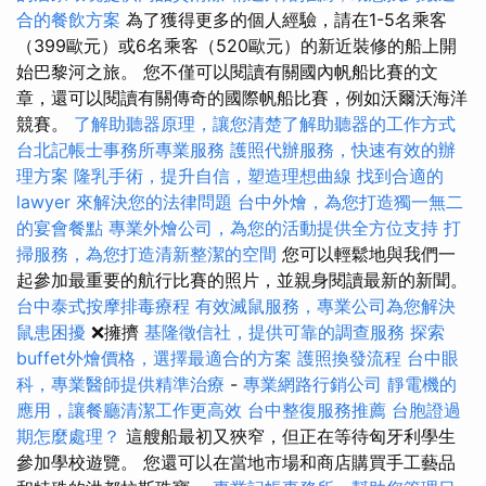
合的餐飲方案
為了獲得更多的個人經驗，請在1-5名乘客
（399歐元）或6名乘客（520歐元）的新近裝修的船上開
始巴黎河之旅。 您不僅可以閱讀有關國內帆船比賽的文
章，還可以閱讀有關傳奇的國際帆船比賽，例如沃爾沃海洋
競賽。
了解助聽器原理，讓您清楚了解助聽器的工作方式
台北記帳士事務所專業服務
護照代辦服務，快速有效的辦
理方案
隆乳手術，提升自信，塑造理想曲線
找到合適的
lawyer 來解決您的法律問題
台中外燴，為您打造獨一無二
的宴會餐點
專業外燴公司，為您的活動提供全方位支持
打
掃服務，為您打造清新整潔的空間
您可以輕鬆地與我們一
起參加最重要的航行比賽的照片，並親身閱讀最新的新聞。
台中泰式按摩排毒療程
有效滅鼠服務，專業公司為您解決
鼠患困擾
❌擁擠
基隆徵信社，提供可靠的調查服務
探索
buffet外燴價格，選擇最適合的方案
護照換發流程
台中眼
科，專業醫師提供精準治療
-
專業網路行銷公司
靜電機的
應用，讓餐廳清潔工作更高效
台中整復服務推薦
台胞證過
期怎麼處理？
這艘船最初又狹窄，但正在等待匈牙利學生
參加學校遊覽。 您還可以在當地市場和商店購買手工藝品