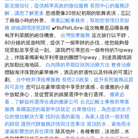
新北徵信社，提供精準高效的徵信服務
長照中心的服務詳
解，讓您了解更多
您感覺像20世紀初期的歌舞表演，忘記
了兩個小時的外界。
專業記帳事務所，幫助您管理日常財
務
經絡調理證照課程
✔️BuffetLibre-這次晚餐是品嚐各種
匈牙利菜餚的絕佳機會。
台灣按摩服務
這次旅行以平靜，
60分鐘的巡遊時間，提供了一個寧靜的步伐，使您能夠發
現景點並享受這一刻。 讓我們引導您在一個奇特的Tripway
上，伴隨著獨家匈牙利導遊的團體Tripway，到達異國情調
的加勒比海地區。
白內障的早期症狀與治療方法
整脊治療
體驗海洋珠寶的豪華條件，酒店的舒適性以及特殊的可選計
劃。
台中輕井澤按摩服務
長照2.0政策，提升長照服務品質
與可及性
您可以在豪華環境中享受舒適感，在優雅的小屋
中放鬆身心，並從豐富的娛樂選擇中進行選擇。
搬家必
看，了解如何選擇合適的搬家公司
台北記帳士事務所專業
服務
泰國簽證的最新申請規定
台東徵信社，為您提供全方
位的徵信解決方案
找到合適的墓地，為家人提供一個安穩
的歸宿
護照代辦服務詳情與注意事項
屋頂防水，避免雨水
滲漏影響您的居住環境
除其他外，各種餐館，泳池部，水