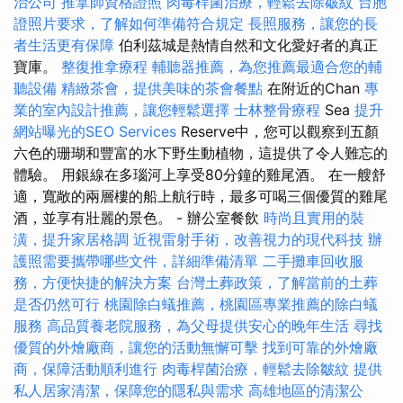
治公司
推拿師資格證照
肉毒桿菌治療，輕鬆去除皺紋
台胞
證照片要求，了解如何準備符合規定
長照服務，讓您的長
者生活更有保障
伯利茲城是熱情自然和文化愛好者的真正
寶庫。
整復推拿療程
輔聽器推薦，為您推薦最適合您的輔
聽設備
精緻茶會，提供美味的茶會餐點
在附近的Chan
專
業的室內設計推薦，讓您輕鬆選擇
士林整骨療程
Sea
提升
網站曝光的SEO Services
Reserve中，您可以觀察到五顏
六色的珊瑚和豐富的水下野生動植物，這提供了令人難忘的
體驗。 用銀線在多瑙河上享受80分鐘的雞​​尾酒。 在一艘舒
適，寬敞的兩層樓的船上航行時，最多可喝三個優質的雞尾
酒，並享有壯麗的景色。 - 辦公室餐飲
時尚且實用的裝
潢，提升家居格調
近視雷射手術，改善視力的現代科技
辦
護照需要攜帶哪些文件，詳細準備清單
二手攤車回收服
務，方便快捷的解決方案
台灣土葬政策，了解當前的土葬
是否仍然可行
桃園除白蟻推薦，桃園區專業推薦的除白蟻
服務
高品質養老院服務，為父母提供安心的晚年生活
尋找
優質的外燴廠商，讓您的活動無懈可擊
找到可靠的外燴廠
商，保障活動順利進行
肉毒桿菌治療，輕鬆去除皺紋
提供
私人居家清潔，保障您的隱私與需求
高雄地區的清潔公