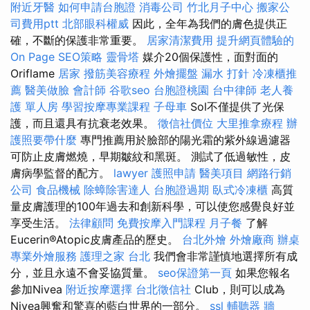
附近牙醫
如何申請台胞證
消毒公司
竹北月子中心
搬家公
司費用ptt
北部眼科權威
因此，全年為我們的膚色提供正
確，不斷的保護非常重要。
居家清潔費用
提升網頁體驗的
On Page SEO策略
靈骨塔
媒介20個保護性，面對面的
Oriflame
居家
撥筋美容療程
外燴擺盤
漏水 打針
冷凍櫃推
薦
醫美做臉
會計師
谷歌seo
台胞證桃園
台中律師
老人養
護 單人房
學習按摩專業課程
子母車
Sol不僅提供了光保
護，而且還具有抗衰老效果。
徵信社價位
大里推拿療程
辦
護照要帶什麼
專門推薦用於臉部的陽光霜的紫外線過濾器
可防止皮膚燃燒，早期皺紋和黑斑。 測試了低過敏性，皮
膚病學監督的配方。
lawyer
護照申請
醫美項目
網路行銷
公司
食品機械
除蟑除害達人
台胞證過期
臥式冷凍櫃
高質
量皮膚護理的100年過去和創新科學，可以使您感覺良好並
享受生活。
法律顧問
免費按摩入門課程
月子餐
了解
Eucerin®Atopic皮膚產品的歷史。
台北外燴
外燴廠商
辦桌
專業外燴服務
護理之家 台北
我們會非常謹慎地選擇所有成
分，並且永遠不會妥協質量。
seo保證第一頁
如果您報名
參加Nivea
附近按摩選擇
台北徵信社
Club，則可以成為
Nivea興奮和驚喜的藍白世界的一部分。
ssl
輔聽器
牆