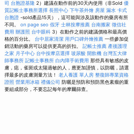
司
台胞證基隆
2）建議在動作前的30天內使用（非Sold
優
質記帳士事務所選擇
長照中心
下午茶外燴
房屋 漏水
卡式
台胞證
-sold產品15天），這可能與涉及該動作的藥房有所
不同。
on page seo
假牙
士林按摩推薦
台南搬家
徵信社
費用
辦護照
台中眼科
3）在動作之前的建議價格和最高價
格的百分比。
台中居家清潔
用戶口碑外燴推薦
一些參加促
銷活動的藥房可以提供更高的折扣。
記帳士推薦
產後護理
之家 月子中心
台中按摩店選擇
玻尿酸
開飲機
台灣五大律
師事務所
記帳士事務所
白內障手術費用
那些具有敏感的皮
膚，痣，雀斑或太陽過敏的人，應更加謹慎，以防曬，請選
擇最多的皮膚測量方法！
老人養護 單人房
整復師專業資格
證照
營業用冰箱
禮儀公司
防曬是預防和預防黑色素瘤的重
要組成部分，不要忘記每年的摩爾篩查。