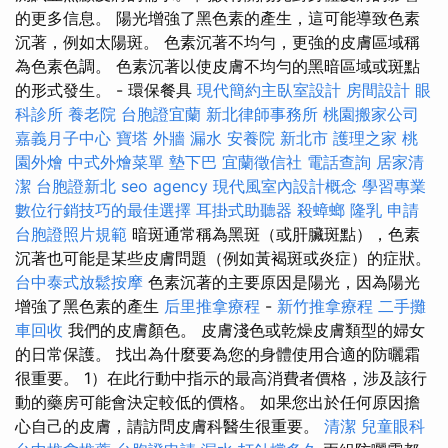
的更多信息。 陽光增強了黑色素的產生，這可能導致色素
沉著，例如太陽斑。 色素沉著不均勻，更強的皮膚區域稱
為色素色調。 色素沉著以使皮膚不均勻的黑暗區域或斑點
的形式發生。 - 環保餐具
現代簡約主臥室設計
房間設計
眼
科診所
養老院
台胞證宜蘭
新北律師事務所
桃園搬家公司
嘉義月子中心
寶塔
外牆 漏水
安養院 新北市
護理之家
桃
園外燴
中式外燴菜單
墊下巴
宜蘭徵信社
電話查詢
居家清
潔
台胞證新北
seo agency
現代風室內設計概念
學習專業
數位行銷技巧的最佳選擇
耳掛式助聽器
殺蟑螂
隆乳
申請
台胞證照片規範
暗斑通常稱為黑斑（或肝臟斑點），色素
沉著也可能是某些皮膚問題（例如黃褐斑或炎症）的症狀。
台中泰式放鬆按摩
色素沉著的主要原因是陽光，因為陽光
增強了黑色素的產生
后里推拿療程
-
新竹推拿療程
二手攤
車回收
我們的皮膚顏色。 皮膚淺色或乾燥皮膚類型的婦女
的日常保護。 找出為什麼要為您的身體使用合適的防曬霜
很重要。 1）在此行動中指示的最高消費者價格，涉及該行
動的藥房可能會決定較低的價格。 如果您出於任何原因擔
心自己的皮膚，請訪問皮膚科醫生很重要。
清潔
兒童眼科