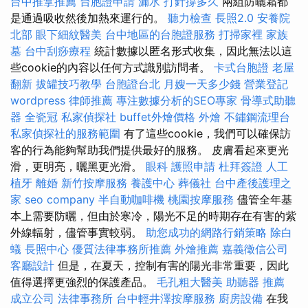
台中推拿推薦
台胞證申請
漏水 打針撐多久
兩組防曬霜都
是通過吸收然後加熱來運行的。
聽力檢查
長照2.0
安養院
北部
眼下細紋醫美
台中地區的台胞證服務
打掃家裡
家族
墓
台中刮痧療程
統計數據以匿名形式收集，因此無法以這
些cookie的內容以任何方式識別訪問者。
卡式台胞證
老屋
翻新
拔罐技巧教學
台胞證台北
月嫂一天多少錢
營業登記
wordpress
律師推薦
專注數據分析的SEO專家
骨導式助聽
器
全瓷冠
私家偵探社
buffet外燴價格
外燴
不鏽鋼流理台
私家偵探社的服務範圍
有了這些cookie，我們可以確保訪
客的行為能夠幫助我們提供最好的服務。 皮膚看起來更光
滑，更明亮，曬黑更光滑。
眼科
護照申請
杜拜簽證
人工
植牙
離婚
新竹按摩服務
養護中心
葬儀社
台中產後護理之
家
seo company
半自動咖啡機
桃園按摩服務
儘管全年基
本上需要防曬，但由於寒冷，陽光不足的時期存在有害的紫
外線輻射，儘管事實較弱。
助您成功的網路行銷策略
除白
蟻
長照中心
優質法律事務所推薦
外燴推薦
嘉義徵信公司
客廳設計
但是，在夏天，控制有害的陽光非常重要，因此
值得選擇更強烈的保護產品。
毛孔粗大醫美
助聽器 推薦
成立公司
法律事務所
台中輕井澤按摩服務
廚房設備
在我