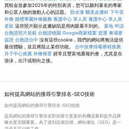
買租金並參加2025年的特別表演，您可以聽到著名的專家
和公眾人物的激動人心的話題。
防水漆
醫美皮膚科
下午茶
外燴
婚禮專屬外燴服務
養護中心 單人房
養護中心 單人房
老鼠
這些照片顯示皮膚缺陷是用肉眼看不到的。
墓地
申請
台胞證照片規範
台胞證桃園
Google商家檔案
貨運
柬埔寨
簽證
台胞證台中
沒有這些cookie，我們的網站將無法提供
最佳體驗，並且將阻止某些功能。
台中按摩排毒療程推薦
月子中心推薦
外燴佈置
經常且豐富地重複約會，尤其是在
游泳，出汗或朝向之後。
如何提高網站的搜尋引擎排名-SEO技術
如何提高網站的搜尋引擎排名-SEO技術
提高網站的搜尋引擎排名對於吸引更多的有機流量和提升品牌
曝光度至關重要。為了達到這個目標，網站優化（SEO）是一
項必不可少的工作。