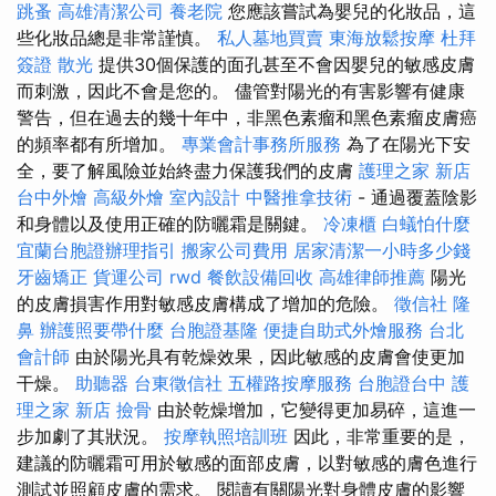
跳蚤
高雄清潔公司
養老院
您應該嘗試為嬰兒的化妝品，這
些化妝品總是非常謹慎。
私人墓地買賣
東海放鬆按摩
杜拜
簽證
散光
提供30個保護的面孔甚至不會因嬰兒的敏感皮膚
而刺激，因此不會是您的。 儘管對陽光的有害影響有健康
警告，但在過去的幾十年中，非黑色素瘤和黑色素瘤皮膚癌
的頻率都有所增加。
專業會計事務所服務
為了在陽光下安
全，要了解風險並始終盡力保護我們的皮膚
護理之家 新店
台中外燴
高級外燴
室內設計
中醫推拿技術
- 通過覆蓋陰影
和身體以及使用正確的防曬霜是關鍵。
冷凍櫃
白蟻怕什麼
宜蘭台胞證辦理指引
搬家公司費用
居家清潔一小時多少錢
牙齒矯正
貨運公司
rwd
餐飲設備回收
高雄律師推薦
陽光
的皮膚損害作用對敏感皮膚構成了增加的危險。
徵信社
隆
鼻
辦護照要帶什麼
台胞證基隆
便捷自助式外燴服務
台北
會計師
由於陽光具有乾燥效果，因此敏感的皮膚會使更加
干燥。
助聽器
台東徵信社
五權路按摩服務
台胞證台中
護
理之家 新店
撿骨
由於乾燥增加，它變得更加易碎，這進一
步加劇了其狀況。
按摩執照培訓班
因此，非常重要的是，
建議的防曬霜可用於敏感的面部皮膚，以對敏感的膚色進行
測試並照顧皮膚的需求。 閱讀有關陽光對身體皮膚的影響