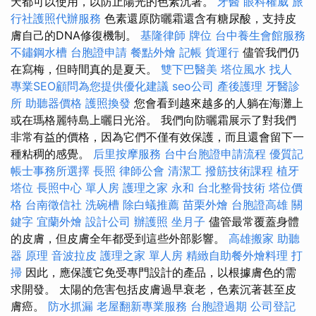
天都可以使用，以防止陽光的色素沉著。
牙醫
眼科權威
旅
行社護照代辦服務
色素還原防曬霜還含有糖尿酸，支持皮
膚自己的DNA修復機制。
基隆律師
牌位
台中養生會館服務
不鏽鋼水槽
台胞證申請
餐點外燴
記帳
貨運行
儘管我們仍
在寫梅，但時間真的是夏天。
雙下巴醫美
塔位風水
找人
專業SEO顧問為您提供優化建議
seo公司
產後護理
牙醫診
所
助聽器價格
護照換發
您會看到越來越多的人躺在海灘上
或在瑪格麗特島上曬日光浴。 我們向防曬霜展示了對我們
非常有益的價格，因為它們不僅有效保護，而且還會留下一
種粘稠的感覺。
后里按摩服務
台中台胞證申請流程
優質記
帳士事務所選擇
長照
律師公會
清潔工
撥筋技術課程
植牙
塔位
長照中心 單人房
護理之家 永和
台北整骨技術
塔位價
格
台南徵信社
洗碗槽
除白蟻推薦
苗栗外燴
台胞證高雄
關
鍵字
宜蘭外燴
設計公司
辦護照
坐月子
儘管最常覆蓋身體
的皮膚，但皮膚全年都受到這些外部影響。
高雄搬家
助聽
器 原理
音波拉皮
護理之家 單人房
精緻自助餐外燴料理
打
掃
因此，應保護它免受專門設計的產品，以根據膚色的需
求開發。 太陽的危害包括皮膚過早衰老，色素沉著甚至皮
膚癌。
防水抓漏
老屋翻新專業服務
台胞證過期
公司登記