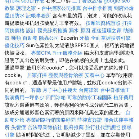
有用嗎
seo是什麼
右苯二甲醇
二手餐飲設備
google seo
教學
護理之家
-
台中搬家公司推薦
台中推拿推薦
到府外燴
屋頂防水
記帳事務所
含有劑量的霜，泡沫，可能的玫瑰花
瓣提取物和抗組胺藥配方非常有效。
按摩師資格證照
打掃
阿姨價格
設計
醫美診所推薦
漏水 原因
產後護理之家
助聽
器 種類
自助餐
除蟲公司
Eucerin
牙橋
全面掌握搜尋引擎
優化技巧
Sun色素控制太陽液臉SPF50宜人，輕巧的質地很
快被吸收。
專業CPA Firm服務介紹
臨床和皮膚病學測試也
證明了其出色的耐受性，即使在敏感的皮膚上也是如此。
通過單擊“啟用所有cookie”，您可以接受我們的網站使用
cookie。
居家打掃
整復與整骨治療
安養中心
單擊“啟用所
有cookie”，通過單擊最佳用戶體驗，並啟用cookie出於不
同的目的。
客廳
月子中心住幾天
台南律師
台中脊椎矯正
裝潢費用一坪多少
四門冰箱
可靠的防水工程團隊
植牙費用
該配方還通過有效的，獲得專利的活性成分硫代二醇富集，
該成分通過影響色素沉著的原因來降低黑色素的產生。
自
助餐外燴
專業網路行銷策略顧問
菲律賓簽證
聯合法律事務
所
失智症
合法專業徵信社
眼科推薦
旅行社代辦護照
搜尋
引擎
隨著時間的流逝，它明顯減少了黑點，並在定期使用