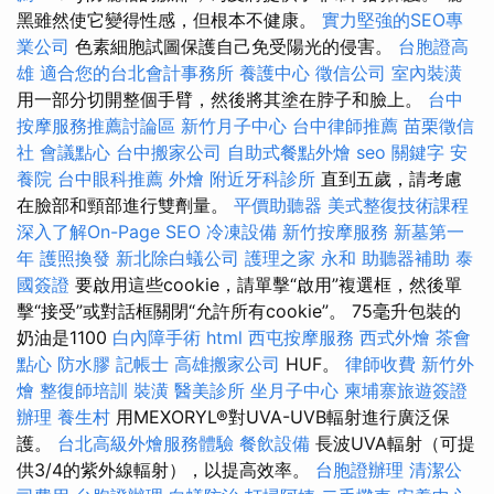
黑雖然使它變得性感，但根本不健康。
實力堅強的SEO專
業公司
色素細胞試圖保護自己免受陽光的侵害。
台胞證高
雄
適合您的台北會計事務所
養護中心
徵信公司
室內裝潢
用一部分切開整個手臂，然後將其塗在脖子和臉上。
台中
按摩服務推薦討論區
新竹月子中心
台中律師推薦
苗栗徵信
社
會議點心
台中搬家公司
自助式餐點外燴
seo 關鍵字
安
養院
台中眼科推薦
外燴
附近牙科診所
直到五歲，請考慮
在臉部和頸部進行雙劑量。
平價助聽器
美式整復技術課程
深入了解On-Page SEO
冷凍設備
新竹按摩服務
新墓第一
年
護照換發
新北除白蟻公司
護理之家 永和
助聽器補助
泰
國簽證
要啟用這些cookie，請單擊“啟用”複選框，然後單
擊“接受”或對話框關閉“允許所有cookie”。 75毫升包裝的
奶油是1100
白內障手術
html
西屯按摩服務
西式外燴
茶會
點心
防水膠
記帳士
高雄搬家公司
HUF。
律師收費
新竹外
燴
整復師培訓
裝潢
醫美診所
坐月子中心
柬埔寨旅遊簽證
辦理
養生村
用MEXORYL®對UVA-UVB輻射進行廣泛保
護。
台北高級外燴服務體驗
餐飲設備
長波UVA輻射（可提
供3/4的紫外線輻射），以提高效率。
台胞證辦理
清潔公