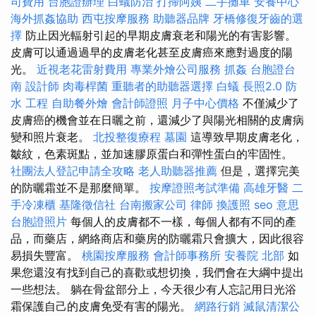
司費用
台胞證辦理
白蟻防治
打掃阿姨
二手攤車
安養中心
海外抓姦協助
西屯按摩服務
助聽器品牌
牙橋修復牙齒的選
擇
防止因光輻射引起的早期皮膚衰老和陽光的有害影響。
皮膚可以通過過早的皮膚老化甚至皮膚癌來應對過度的陽
光。
近視老花雷射費用
專業外燴公司服務
抓姦
台胞證台
南
設計師
肉毒桿菌
重聽者的助聽器選擇
白蟻
長照2.0
防
水 工程
自助餐外燴
會計師證照
月子中心價格
不僅減少了
皮膚癌的機會並在日曬之前，還減少了與陽光相關的皮膚病
變和照片衰老。
北投整復療程
墓園
這導致早期皮膚老化，
皺紋，色素斑點，並加速膠原蛋白和彈性蛋白的牢固性。
社團法人登記申請全攻略
老人助聽器推薦
但是，選擇完美
的防曬霜並不是那麼簡單。
按摩證照考試準備
高雄牙醫
二
手冷凍櫃
基隆徵信社
台南搬家公司
律師
換護照
seo 意思
台胞證照片
每個人的皮膚都不一樣，每個人都有不同的產
品，而藥店，網絡商店和藥房的防曬霜只會擴大，因此很容
易損失豐富。
桃園按摩服務
會計師事務所
安養院 北部
如
果您還沒有找到自己的喜歡或想切換，我們會在大綱中提出
一些想法。 躺在骨盆部分上，今天很少有人忘記用日光浴
霜保護自己的皮膚免受有害的陽光。
網路行銷
滅鼠清潔公