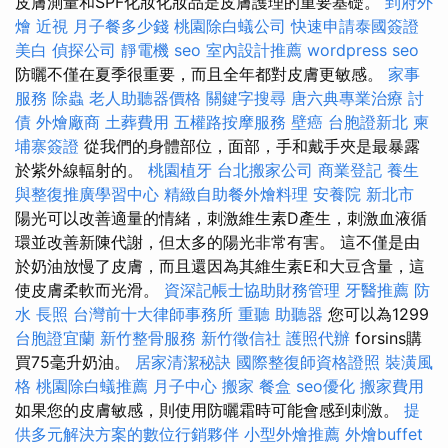
皮膚測量和SPF化妝化妝品是皮膚護理的重要基礎。
到府外
燴
近視
月子餐多少錢
桃園除白蟻公司
快速申請泰國簽證
美白
偵探公司
靜電機
seo
室內設計推薦
wordpress seo
防曬不僅在夏季很重要，而且全年都對皮膚更敏感。
家事
服務
除蟲
老人助聽器價格
關鍵字搜尋
唐六典專業治療
討
債
外燴廠商
土葬費用
五權路按摩服務
壁癌
台胞證新北
柬
埔寨簽證
從我們的身體部位，面部，手和戴手夾是最暴露
於紫外線輻射的。
桃園植牙
台北搬家公司
商業登記
養生
與整復推廣學習中心
精緻自助餐外燴料理
安養院 新北市
陽光可以改善適量的情緒，刺激維生素D產生，刺激血液循
環並改善新陳代謝，但太多的陽光非常有害。 這不僅是由
於奶油放慢了皮膚，而且還因為其維生素E和大豆含量，這
使皮膚柔軟而光滑。
資深記帳士協助財務管理
牙醫推薦
防
水
長照
台灣前十大律師事務所
重聽 助聽器
您可以為1299
台胞證宜蘭
新竹整骨服務
新竹徵信社
護照代辦
forsins購
買75毫升奶油。
居家清潔秘訣
國際整復師資格證照
裝潢風
格
桃園除白蟻推薦
月子中心
搬家
餐盒
seo優化
搬家費用
如果您的皮膚敏感，則使用防曬霜時可能會感到刺激。
提
供多元解決方案的數位行銷夥伴
小型外燴推薦
外燴buffet