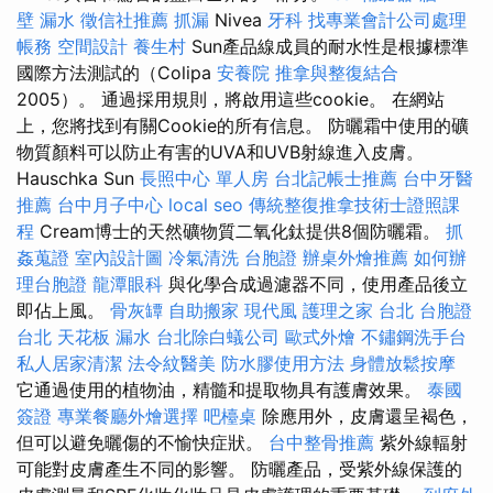
壁 漏水
徵信社推薦
抓漏
Nivea
牙科
找專業會計公司處理
帳務
空間設計
養生村
Sun產品線成員的耐水性是根據標準
國際方法測試的（Colipa
安養院
推拿與整復結合
2005）。 通過採用規則，將啟用這些cookie。 在網站
上，您將找到有關Cookie的所有信息。 防曬霜中使用的礦
物質顏料可以防止有害的UVA和UVB射線進入皮膚。
Hauschka Sun
長照中心 單人房
台北記帳士推薦
台中牙醫
推薦
台中月子中心
local seo
傳統整復推拿技術士證照課
程
Cream博士的天然礦物質二氧化鈦提供8個防曬霜。
抓
姦蒐證
室內設計圖
冷氣清洗
台胞證
辦桌外燴推薦
如何辦
理台胞證
龍潭眼科
與化學合成過濾器不同，使用產品後立
即佔上風。
骨灰罈
自助搬家
現代風
護理之家 台北
台胞證
台北
天花板 漏水
台北除白蟻公司
歐式外燴
不鏽鋼洗手台
私人居家清潔
法令紋醫美
防水膠使用方法
身體放鬆按摩
它通過使用的植物油，精髓和提取物具有護膚效果。
泰國
簽證
專業餐廳外燴選擇
吧檯桌
除應用外，皮膚還呈褐色，
但可以避免曬傷的不愉快症狀。
台中整骨推薦
紫外線輻射
可能對皮膚產生不同的影響。 防曬產品，受紫外線保護的