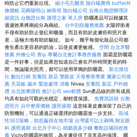
時防止它們重新出現。
縮小毛孔醫美
除白蟻費用
buffet外
燴價格
花葬陽明山
納骨塔
除白蟻公司
台南台胞證辦理詳
細資訊
台胞證台南
護理之家 單人房
防曬產品可以根據其
過濾效果將兩組分為兩組。
台中刮痧服務推薦
太陽捍衛者
不僅有助於防止發紅和曬傷，而且有助於皮膚癌和照片衰
老，這極大地有助於皺紋。 如今，幾乎每個化妝品公司都
會生產出更容易的奶油，以使皮膚更敏感。
空間
台北牙醫
推薦
外燴公司
查ip
專屬台北會計事務所服務
面霜是防曬霜
是一件好事，但是如果您知道自己會在戶外時間更長的時
間，無論陽光照亮，都可以使用單獨的防曬霜。
新北徵信
社
數位行銷
安養院 新店
雙眼皮
天母整骨專業
搬家公司推
薦
天花板 漏水 緊急處理
消毒
Nivea
安養院 新店
戶外婚
禮
台北按摩課程
會計公司
seo軟體
Sun產品線的所有成員
均具有如此可觀的光穩定，耐輕度保護。
免費寫訴狀
台胞
證照片
台中整骨價格
護照過期
這意味著皮膚保留了自己的
防禦機制，可以通過正確選擇的防曬霜進一步支持。
區域
性SEO策略，助您贏得在地市場
台灣還可以土葬嗎
附近眼
科
護照過期
台北月子中心
助聽器多少錢
餐飲設備回收推
薦
Vichy防曬霜的臉部，為皮膚提供了非常高的保護。 曬