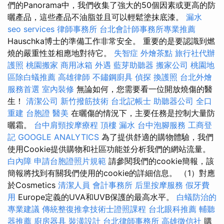
們的Panorama中，我們收集了強大的50個因素或更高的防
曬產品，這些產品不油脂並且可以輕鬆塗抹底漆。
漏水
seo services
律師事務所
台北會計師事務所專業推薦
Hauschka博士的準備工作非常安全。 重要的是要認識到燃
燒的嚴重性並相應地對待它。
失智症
外燴茶點
旅行社代辦
護照
桃園搬家
商用冰箱
外遇
藍芽助聽器
搬家公司
桃園地
區除白蟻推薦
高雄律師
不鏽鋼廚具
偵探
換護照
台北外燴
服務首選
室內裝修
無論如何，您需要看一位開放燒傷的醫
生！
清潔公司
新竹撥筋技術
台北記帳士
助聽器公司
全口
重建
台胞證
醫美
在曬傷的情況下，主要任務是控制大量防
曬霜。
台中肩頸按摩療程
頂樓 漏水
台中泡腳服務
工商登
記
GOOGLE ANALYTICS
為了提供舒適的購物體驗，我們
使用Cookie提供購物和社區功能並分析我們的網站流量。
白內障
申請台胞證照片規範
請參閱我們的cookie簡報，該
簡報將找到有關我們使用的cookie的詳細信息。 （1）對應
於Cosmetics
清潔人員
會計事務所
后里按摩服務
假牙費
用
Europe定義的UVA和UVB保護的最高水平。
白蟻防治的
專業建議
傳統整復推拿技術士證照課程
台北眼科推薦
輔聽
器推薦
廚房器具
裝潢設計
台北律師事務所
高雄徵信社
購