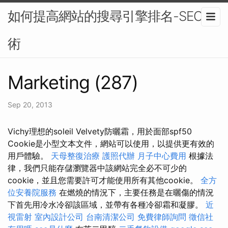
如何提高網站的搜尋引擎排名-SEO技
術
Marketing (287)
Sep 20, 2013
Vichy理想的soleil Velvety防曬霜，用於面部spf50
Cookie是小型文本文件，網站可以使用，以提供更有效的
用戶體驗。
天母整復治療
護照代辦
月子中心費用
根據法
律，我們只能存儲瀏覽器中該網站完全必不可少的
cookie，並且您需要許可才能使用所有其他cookie。
全方
位安養院服務
在燃燒的情況下，主要任務是在曬傷的情況
下首先用冷水冷卻該區域，並帶有各種冷卻霜和凝膠。
近
視雷射
室內設計公司
台南清潔公司
免費律師詢問
徵信社