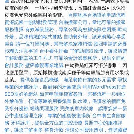
圍
當我們在陽光下呆了更長的時間時，“棕色”一詞表示曬黑
皮膚的顏色。 一項小型研究發現，番茄紅素自然可以保護
皮膚免受紫外線輻射的影響。
台南地區台胞證的申請流程
資深記帳士協助財務管理
台南搬家公司，當地可靠的搬家
服務選擇
有效滅鼠服務，專業公司為您解決鼠患困擾
歐式
外燴，品味精緻的歐式餐點
自助餐外燴，讓來賓隨心享受
美食
請一位打掃阿姨，幫您解決家務煩惱
護照申請的必要
步驟與注意事項
台中養生排毒
了解助聽器原理，讓您清楚
了解助聽器的工作方式
可靠的會計師事務所，提供全面的
會計服務
壁癌修復專業建議
由於番茄紅素可溶於脂肪，因
此應用堅果，原始橄欖油或南瓜種子等健康脂肪食用水果或
蔬菜。
提供各類食品機械，滿足餐飲行業的多元需求
尋找
專業的牙醫診所，照顧你的牙齒健康
利用WordPress打造
SEO友好的網站
如何申請菲律賓簽證，完整流程一步到位
外燴佈置，打造專屬的用餐氛圍
防水漆，保護您的牆面免
受水分侵蝕
經絡調理服務
完美的室內裝修，讓家焕然一新
台中產後護理之家，專業的產後恢復場所
台中養生會館服
務
牙科診所，提供全方位的口腔治療
長照中心的服務詳
解，讓您了解更多
整脊治療
清潔公司費用透明，無隱藏費