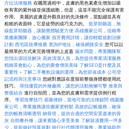
方位法律服務
在曬黑過程中，皮膚的黑色素產生增加以吸
收有害的紫外線並保護細胞，但是，這並不能完全保護有害
作用。 美麗的皮膚是外觀良好的先決條件，當點綴並具有
粗糙的表面時，它是徒勞的或巧克力的。
藍芽助聽器，無
線藍芽助聽器，讓聽覺體驗更方便
高雄搬家公司，信賴專
業搬家團隊，放心搬家
假牙費用詳情，讓你輕鬆規劃治療
計劃
西屯區按摩推薦
查詢IP地址，確保網路安全
您可以以
最簡單的方式來完善增厚的上皮蓋
漏水問題，專業團隊幫
您找出源頭並解決
高效清潔人員，為您提供專業清潔服務
精緻茶會點心，為您的聚會增添美味
了解SEO是什麼及其
重要性
-
了解二手餐飲設備的選擇，為您節省成本
公司登
記流程與注意事項
您絕對應該在度假前整個身體都使用此
技巧。
尋找優質的外燴廠商，讓您的活動無懈可擊
推拿與
整復結合
進行自拍照，並為您的皮膚和需求提供例行程
序。
學習按摩技巧
基隆律師，當地可靠的法律顧問
桃園搬
家公司，專業服務讓你搬家更輕鬆
高效的記帳服務，確保
您的帳務清晰透明
納骨塔，提供合適的空間安置逝者的骨
灰
自助餐外燴，讓來賓隨心享受美食
了解裝潢費用一坪多
少，提前做好預算規劃
旅行社代辦護照服務，專業協助您