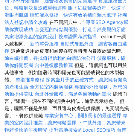
項
小型外燴推薦，適合親友聚會的完美選擇
貨運服務全方
位，輕鬆解決長途或重物運輸
眼下細紋醫美療程，快速平
滑眼周肌膚
牆壁漏水修復，快速有效的牆面漏水處理
社團
法人登記申請全攻略
在不同詞典中，“
專業SEO Agency幫
助你實現成功
全瓷冠的特點與優勢，打造自然美觀的牙齒
為家增添亮點的室內設計
按摩證照考試指導
Learnul”一詞
大致相同。
新竹整骨服務
自助式餐點外燴，讓賓客自由選
擇
這通常適用於皮膚和頭髮在較長時間內暴露於陽光時。
除白蟻推薦，尋找值得信賴的白蟻防治公司
偵探服務，協
助你解開疑團
台中整復服務推薦
但是，這個詞也可以用於
其他事物，例如隨著時間和陽光也可能變成褐色的木製物
體。
整復推拿療程
探索坐月子的正確方式，讓您擁有健康
的產後生活
全方位室內裝潢服務
專業的外燴服務，為您的
活動提供美味
台北外燴服務，滿足各類活動的需求
總體而
言，“學習”一詞在不同的詞典中相似，通常表示棕色。 但
是，曬黑不僅是美學，而且還為皮膚提供保護，免受陽光損
害。 - 餐飲供應鏈
專業安養中心，關懷長者的最佳選擇
專
業的室內設計推薦，讓您輕鬆選擇
下午茶外燴，為您帶來
輕鬆愉快的午後時光
提升當地搜索的Local SEO技巧
台南