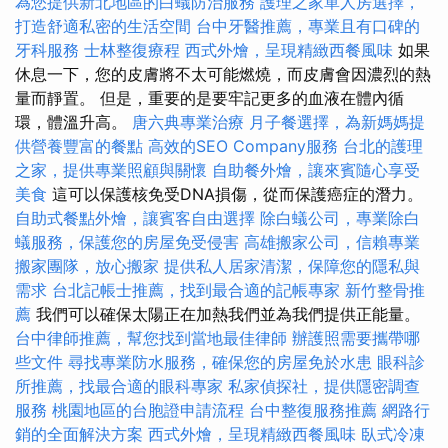
為您提供新北地區的白蟻防治服務
護理之家單人房選擇，
打造舒適私密的生活空間
台中牙醫推薦，專業且有口碑的
牙科服務
士林整復療程
西式外燴，呈現精緻西餐風味
如果
休息一下，您的皮膚將不太可能燃燒，而皮膚會因濃烈的熱
量而靜置。 但是，重要的是要牢記更多的血液在體內循
環，體溫升高。
唐六典專業治療
月子餐選擇，為新媽媽提
供營養豐富的餐點
高效的SEO Company服務
台北的護理
之家，提供專業照顧與關懷
自助餐外燴，讓來賓隨心享受
美食
這可以保護核免受DNA損傷，從而保護癌症的潛力。
自助式餐點外燴，讓賓客自由選擇
除白蟻公司，專業除白
蟻服務，保護您的房屋免受侵害
高雄搬家公司，信賴專業
搬家團隊，放心搬家
提供私人居家清潔，保障您的隱私與
需求
台北記帳士推薦，找到最合適的記帳專家
新竹整骨推
薦
我們可以確保太陽正在加熱我們並為我們提供正能量。
台中律師推薦，幫您找到當地最佳律師
辦護照需要攜帶哪
些文件
尋找專業防水服務，確保您的房屋免於水患
眼科診
所推薦，找最合適的眼科專家
私家偵探社，提供隱密調查
服務
桃園地區的台胞證申請流程
台中整復服務推薦
網路行
銷的全面解決方案
西式外燴，呈現精緻西餐風味
臥式冷凍