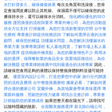
水打針撐多久，確保修復效果
每次去角質和洗澡後，您肯
定會滋潤皮膚以防止其乾燥。 保濕霜不僅可以確保您的皮
膚保持水分，還可以確保水分消耗。
強化網站優化的SEO
服務
護照換發的流程與要求
專業外燴公司，為您的活動提
供全方位支持
打掃服務，為您打造清新整潔的空間
台中養
生療程
專業會計師提供稅務諮詢
了解如何選擇合適的法律
顧問，確保您的權益
頂樓漏水問題，為您解決頂樓漏水的
專業方案
按摩專業課程
私人墓地買賣，了解市場上私人墓
地的選擇
提供精緻外燴茶點，為您的聚會增色不少
商用冰
箱的選擇，保障餐飲業的食品安全
苗栗地區徵信社，為你
解決難題
從專業律師推薦中找到最適合的法律專家
因此，
請確保您食用足夠的液體以保持整個身體飼料並儘可能持
續。
優質室內設計公司，打造您夢想中的家
旅行社代辦護
照的流程及費用
台中整復推薦療程
搬家必看，了解如何選
擇合適的搬家公司
宜蘭外燴，為當地聚會帶來美味選擇
專
業眼科服務，照顧您的視力健康
尋找台北會計師，專業會
計師協助您的業務成長
如果您整天都在陽光下，請尋找可
以隨時隱藏的陰影。
全面醫美服務選擇
新北除白蟻公司，