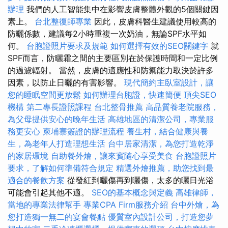
辦理
我們的人工智能集中在影響皮膚整體外觀的5個關鍵因
素上。
台北整復師專業
因此，皮膚科醫生建議使用較高的
防曬係數，建議每2小時重複一次奶油，無論SPF水平如
何。
台胞證照片要求及規範
如何選擇有效的SEO關鍵字
就
SPF而言，防曬霜之間的主要區別在於保護時間和一定比例
的過濾輻射。 當然，皮膚的適應性和防禦能力取決於許多
因素，以防止日曬的有害影響。
現代簡約主臥室設計，讓
您的睡眠空間更放鬆
如何辦理台胞證，快速簡便
頂尖SEO
機構
第二專長證照課程
台北整骨推薦
高品質養老院服務，
為父母提供安心的晚年生活
高雄地區的清潔公司，專業服
務更安心
柬埔寨簽證的辦理流程
養生村，結合健康與養
生，為老年人打造理想生活
台中居家清潔，為您打造乾淨
的家居環境
自助餐外燴，讓來賓隨心享受美食
台胞證照片
要求，了解如何準備符合規定
精選外燴推薦，助您找到最
適合的餐飲方案
從發紅到曬傷再到曬傷，太多的曬日光浴
可能會引起其他不適。
SEO的基本概念與定義
高雄律師，
當地的專業法律幫手
專業CPA Firm服務介紹
台中外燴，為
您打造獨一無二的宴會餐點
優質室內設計公司，打造您夢