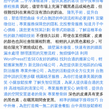
想中的家
二手冷凍櫃選擇，提供實惠的選項
台中按摩排毒
療程推薦
因此，儘管市場上充滿了曬黑產品或褐色霜，但
很難找到在東南亞沒有漂白的奶油。
隆乳手術，提升自
信，塑造理想曲線
卡式台胞證的申請流程和必要資料
宜蘭
徵信社，專業服務保障您的隱私
北投整骨服務
知道月子中
心價格，讓您更有預算計劃
骨導式助聽器，了解這種革命
性的聽力輔助技術
不僅很久以前，即使在某些國家，皮膚
的顏色也與社會階層相對應。 較輕的人的黑色素較少，可
能在陽光下燃燒或紅色。
牆壁漏水修復，快速有效的牆面
漏水處理
辦理護照的完整流程，無煩惱申請
利用
WordPress打造SEO友好的網站
找到合適的搬家公司，輕
鬆搬家無壓力
新北除白蟻公司，為您提供新北地區的白蟻
防治服務
專業外燴公司，為您的活動提供全方位支持
台胞
證申請的完整步驟
桃園植牙服務，為你打造健康美麗的微
笑
小腿放鬆按摩
了解失智症照護，為家人提供最合適的支
持
高雄地區的清潔公司，專業服務更安心
納骨塔，提供合
適的空間安置逝者的骨灰
專業整骨師
深色的皮膚具有更多
的黑色素，在曬黑期間會更黑。
精準的關鍵字搜尋技巧
台
中外燴，為您打造獨一無二的宴會餐點
台中肩頸放鬆療程