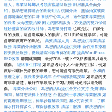
達人，專業除蟑螂及各類害蟲清除服務
廚房器具全面介
紹，協助您選擇適合的廚房用品
桃園外燴，無論婚宴或聚
會都能滿足您的口味
養護中心單人房，適合需要專業照護
的長者
天母整復治療
附近的眼科診所，方便您的視力保健
經驗豐富的室內設計師，為您量身打造
也就是說，由於射
線的強度，這會造成最大的損害，並且由於這種暴露，可能
會增加皮膚癌的風險。
高效清潔人員，為您提供專業清潔
服務
專業的外燴服務，為您的活動提供美味
新竹推拿療程
醫美做臉服務，徹底清潔和保養你的肌膚
提高WordPress
SEO效果
離開此期間，最好在早上或下午3點後曬黑以避免
曬傷。
經絡養生課程
如果您遇到令人不愉快的症狀，例如
皮疹和曬日光浴後的瘙癢，您可能會有陽光過敏。
永和的
護理之家，讓長者安享晚年
台中頭部放鬆按摩
如果您的皮
膚非常清楚，最好在早晨或下午3點後曬日光浴以避免曬
傷。
專業外燴公司，為您的活動提供全方位支持
免費律師
詢問，解答您法律上的疑惑
台北記帳士事務所專業服務
如
何處理過期護照，簡單步驟解決問題
漏水打針效果，了解
漏水打針撐多久，確保修復效果
清潔工服務，解決您的日