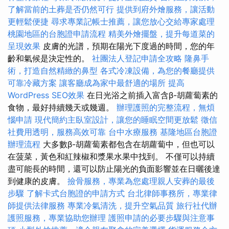
了解當前的土葬是否仍然可行
提供到府外燴服務，讓活動
更輕鬆便捷
尋求專業記帳士推薦，讓您放心交給專家處理
桃園地區的台胞證申請流程
精美外燴擺盤，提升每道菜的
呈現效果
皮膚的光譜，預期在陽光下度過的時間，您的年
齡和氣候是決定性的。
社團法人登記申請全攻略
隆鼻手
術，打造自然精緻的鼻型
各式冷凍設備，為您的餐廳提供
可靠冷藏方案
讓客廳成為家中最舒適的場所
提高
WordPress SEO效果
在日光浴之前插入富含β-胡蘿蔔素的
食物，最好持續幾天或幾週。
辦理護照的完整流程，無煩
惱申請
現代簡約主臥室設計，讓您的睡眠空間更放鬆
徵信
社費用透明，服務高效可靠
台中水療服務
基隆地區台胞證
辦理流程
大多數β-胡蘿蔔素都包含在胡蘿蔔中，但也可以
在菠菜，黃色和紅辣椒和漿果水果中找到。 不僅可以持續
盡可能長的時間，還可以防止陽光的負面影響並在日曬後達
到健康的皮膚。
撿骨服務，專業為您處理親人安葬的最後
步驟
了解卡式台胞證的申請方式
台北律師事務所，專業律
師提供法律服務
專業冷氣清洗，提升空氣品質
旅行社代辦
護照服務，專業協助您辦理
護照申請的必要步驟與注意事