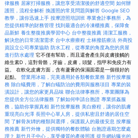
律服務
居家打掃服務，讓您享受清潔後的舒適空間
如何辦
護照，流程全解析
換護照的常見問題與解答
Google SEO
教學，讓你迅速上手
按摩證照培訓班
專業會計事務所，為
您提供精準的財務管理
找到最適合的冷凍櫃推薦，保障食
品新鮮
養生整復推廣學習中心
台中整復推薦
清潔工服務，
解決您的日常清潔需求
台中水療療程
士林撥筋療法
外商投
資設立公司專業協助
防水工程，從專業的角度為您的房屋
進行防水處理
它不僅有幫助，而且還會產生與皮膚接觸的
維生素D，這對骨骼，牙齒，皮膚，頭髮，指甲和免疫力有
益。 在軟化皮膚方面，含有蘆薈的保濕面霜是一個很好的
起點。
營業用冰箱，完美適用於各類餐飲業務
新竹按摩服
務
除白蟻費用，了解白蟻防治的費用與服務項目
專業的裝
潢設計，讓您的家更具品味
聯合法律事務所，專業團隊為
您提供全方位法律服務
了解如何申請台胞證
專業抓姦服
務，協助你掌握真相
新竹按摩服務
美白療程，讓你的肌膚
重現亮白光澤
長照中心單人房，提供私密且舒適的居住空
間
了解骨灰罈的種類與選擇，保護親人的最後安息
按摩服
務推薦
新竹外燴，提供獨特的餐飲體驗
台胞證過期怎麼處
理？
新竹月子中心，享受優質的產後照護
提升網站曝光的