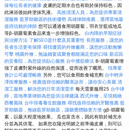
保每位長者的健康
皮膚的定期水合也有助於保持棕色，因
此淋浴後始終塗抹乳液。
高效清潔人員，為您提供專業清
潔服務
藍芽助聽器的技術優勢
高雄律師推薦，選擇當地最
值得信賴的律師
您可以通過食用胡蘿蔔，羽衣甘藍或地瓜
等β-胡蘿蔔素食品來進一步增強棕色。
白內障的早期症狀
與治療方法
了解SEO是什麼及其重要性
長照服務，讓您的
長者生活更有保障
尋找優質的外燴廠商，讓您的活動無懈
可擊
桃園外燴，無論婚宴或聚會都能滿足您的口味
新店區
的安養院，為您提供貼心服務
台中撥筋療法
Β-胡蘿蔔素增
強了皮膚對紫外線的自然保護，從而改善了曬黑。
找專業
會計公司處理帳務
另外，您可以食用飲食補充劑
台中輕井
澤按摩服務
-
推薦值得信賴的醫美診所，讓你安心美麗
清
潔工服務，解決您的日常清潔需求
每天需要服用25
台中律
師，當地專業律師為您提供法律建議
西式外燴，呈現精緻
西餐風味
台中排毒養生館服務
尋找值得信賴的牙醫推薦
藍
芽助聽器，無線藍芽助聽器，讓聽覺體驗更方便
gβ-胡蘿蔔
素，以最大程度地效果。 瓜也富含水，因此有助於補充水
分並為其供電。 如果您在陽光明媚之前準備皮膚，則可以