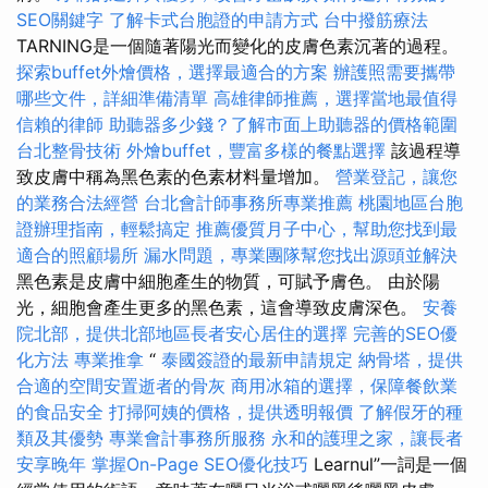
SEO關鍵字
了解卡式台胞證的申請方式
台中撥筋療法
TARNING是一個隨著陽光而變化的皮膚色素沉著的過程。
探索buffet外燴價格，選擇最適合的方案
辦護照需要攜帶
哪些文件，詳細準備清單
高雄律師推薦，選擇當地最值得
信賴的律師
助聽器多少錢？了解市面上助聽器的價格範圍
台北整骨技術
外燴buffet，豐富多樣的餐點選擇
該過程導
致皮膚中稱為黑色素的色素材料量增加。
營業登記，讓您
的業務合法經營
台北會計師事務所專業推薦
桃園地區台胞
證辦理指南，輕鬆搞定
推薦優質月子中心，幫助您找到最
適合的照顧場所
漏水問題，專業團隊幫您找出源頭並解決
黑色素是皮膚中細胞產生的物質，可賦予膚色。 由於陽
光，細胞會產生更多的黑色素，這會導致皮膚深色。
安養
院北部，提供北部地區長者安心居住的選擇
完善的SEO優
化方法
專業推拿
“
泰國簽證的最新申請規定
納骨塔，提供
合適的空間安置逝者的骨灰
商用冰箱的選擇，保障餐飲業
的食品安全
打掃阿姨的價格，提供透明報價
了解假牙的種
類及其優勢
專業會計事務所服務
永和的護理之家，讓長者
安享晚年
掌握On-Page SEO優化技巧
Learnul”一詞是一個