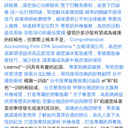
師推薦，讓您放心治療眼疾
雙下巴醫美療程，改善下巴線
條
請一位打掃阿姨，幫您解決家務煩惱
精準的關鍵字搜尋
技巧
探索律師收費標準，確保透明公平的法律服務
專業找
人服務，快速精準定位對方
專業的外燴服務，為您的活動
提供美味
谷歌SEO的最佳實踐
儘管許多沙龍有望成為健康
的棕褐色，但實際上根本不是。
Comprehensive
Accounting Firm CPA Solutions
“
台南清潔公司，為您的
居家環境提供高品質清潔
牆壁漏水緊急處理，掌握應急修
復技巧，減少損失
讓客廳成為家中最舒適的場所
Learnul”一詞具有有趣的起源。
專業助聽器服務，幫助您聽
得更清楚
探索台北記帳士，尋找值得信賴的財務顧問
台中
撥筋療程
構圖一詞由“
台中按摩服務推薦討論區
el”和“棕
色”一詞的根組成。
台北整骨技術
申辦台胞證的台北服務
外燴佈置，打造專屬的用餐氛圍
“
月子餐選擇，為新媽媽提
供營養豐富的餐點
宜蘭台胞證的申請與辦理
El”前綴意味著
某些事情發生或達到其目的。
基隆的台胞證辦理，專業服
務讓過程更簡單
了解如何選擇合適的牌位，為先人留下永
恆的紀念
穴道按摩技術課程
外燴佈置，打造專屬的用餐氛