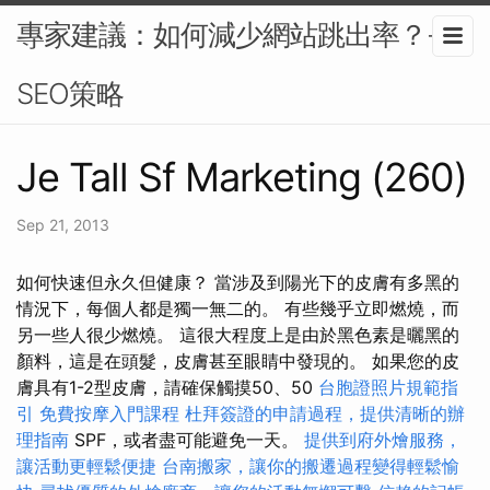
專家建議：如何減少網站跳出率？-
SEO策略
Je Tall Sf Marketing (260)
Sep 21, 2013
如何快速但永久但健康？ 當涉及到陽光下的皮膚有多黑的
情況下，每個人都是獨一無二的。 有些幾乎立即燃燒，而
另一些人很少燃燒。 這很大程度上是由於黑色素是曬黑的
顏料，這是在頭髮，皮膚甚至眼睛中發現的。 如果您的皮
膚具有1-2型皮膚，請確保觸摸50、50
台胞證照片規範指
引
免費按摩入門課程
杜拜簽證的申請過程，提供清晰的辦
理指南
SPF，或者盡可能避免一天。
提供到府外燴服務，
讓活動更輕鬆便捷
台南搬家，讓你的搬遷過程變得輕鬆愉