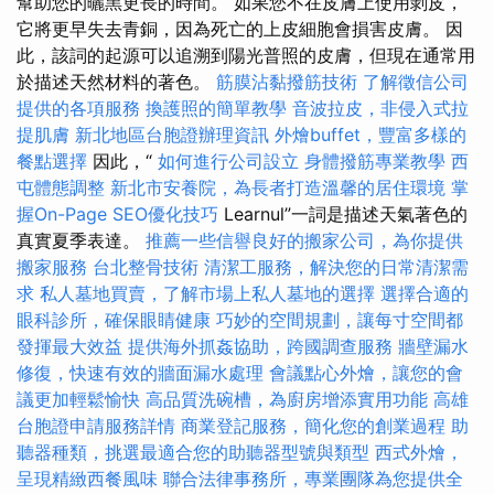
幫助您的曬黑更長的時間。 如果您不在皮膚上使用剝皮，
它將更早失去青銅，因為死亡的上皮細胞會損害皮膚。 因
此，該詞的起源可以追溯到陽光普照的皮膚，但現在通常用
於描述天然材料的著色。
筋膜沾黏撥筋技術
了解徵信公司
提供的各項服務
換護照的簡單教學
音波拉皮，非侵入式拉
提肌膚
新北地區台胞證辦理資訊
外燴buffet，豐富多樣的
餐點選擇
因此，“
如何進行公司設立
身體撥筋專業教學
西
屯體態調整
新北市安養院，為長者打造溫馨的居住環境
掌
握On-Page SEO優化技巧
Learnul”一詞是描述天氣著色的
真實夏季表達。
推薦一些信譽良好的搬家公司，為你提供
搬家服務
台北整骨技術
清潔工服務，解決您的日常清潔需
求
私人墓地買賣，了解市場上私人墓地的選擇
選擇合適的
眼科診所，確保眼睛健康
巧妙的空間規劃，讓每寸空間都
發揮最大效益
提供海外抓姦協助，跨國調查服務
牆壁漏水
修復，快速有效的牆面漏水處理
會議點心外燴，讓您的會
議更加輕鬆愉快
高品質洗碗槽，為廚房增添實用功能
高雄
台胞證申請服務詳情
商業登記服務，簡化您的創業過程
助
聽器種類，挑選最適合您的助聽器型號與類型
西式外燴，
呈現精緻西餐風味
聯合法律事務所，專業團隊為您提供全