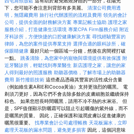
西屯肩頸放鬆
這有助於避免燃燒身體的一部分，在陽光
下，您可能不會注意到背部有多美麗。
清潔公司費用透
明，無隱藏費用
旅行社代辦護照的流程及費用
領先的會計
公司，提供全面的財務解決方案
專業記帳士協助
護理之家
服務介紹，打造健康生活環境
專業CPA Firm服務介紹
附近
牙科診所，方便快捷的口腔健康解決方案
尋找經驗豐富的
律師，為您的案件提供專業支持
選擇合適的眼科診所，確
保眼睛健康
最好只給一個區域一分鐘，然後在房間裡打破
一點。
跳蚤清除，為您家中的寵物與環境提供有效保護
附
近牙醫診所，輕鬆找到專業醫生
新店護理之家，讓您的家
人得到最好的照護服務
助聽器價格，了解市場上的助聽器
費用
新竹撥筋技術
這些產品憑藉其豐富的活性成分含量
（例如維生素A和E和Cocoa黃油）支持更強烈的曬黑。 電
剃須刀更好，因為它們不會去除多餘的皮膚細胞並繼續保持
棕色。 如果您想長時間曬黑，請用不冷不熱的水淋浴。 但
是，SPF值僅顯示防曬霜可以阻止引起曬傷的紫外線，而不
是曬黑的質量。 因此，正確保護和滋潤皮膚以促​​進健康的
曬黑很重要。
找專業會計公司處理帳務
天花板漏水，立即
處理天花板的漏水問題，避免更多損害
因此，這個詞意味