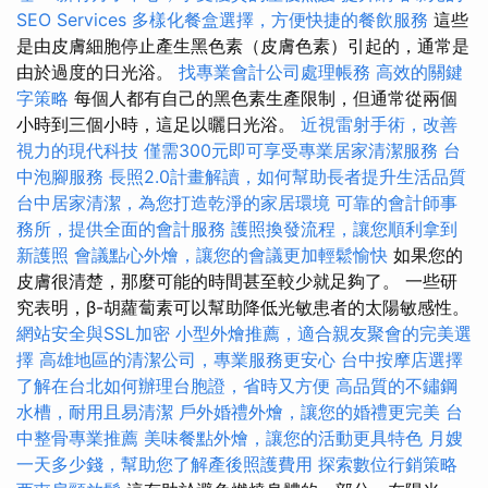
SEO Services
多樣化餐盒選擇，方便快捷的餐飲服務
這些
是由皮膚細胞停止產生黑色素（皮膚色素）引起的，通常是
由於過度的日光浴。
找專業會計公司處理帳務
高效的關鍵
字策略
每個人都有自己的黑色素生產限制，但通常從兩個
小時到三個小時，這足以曬日光浴。
近視雷射手術，改善
視力的現代科技
僅需300元即可享受專業居家清潔服務
台
中泡腳服務
長照2.0計畫解讀，如何幫助長者提升生活品質
台中居家清潔，為您打造乾淨的家居環境
可靠的會計師事
務所，提供全面的會計服務
護照換發流程，讓您順利拿到
新護照
會議點心外燴，讓您的會議更加輕鬆愉快
如果您的
皮膚很清楚，那麼可能的時間甚至較少就足夠了。 一些研
究表明，β-胡蘿蔔素可以幫助降低光敏患者的太陽敏感性。
網站安全與SSL加密
小型外燴推薦，適合親友聚會的完美選
擇
高雄地區的清潔公司，專業服務更安心
台中按摩店選擇
了解在台北如何辦理台胞證，省時又方便
高品質的不鏽鋼
水槽，耐用且易清潔
戶外婚禮外燴，讓您的婚禮更完美
台
中整骨專業推薦
美味餐點外燴，讓您的活動更具特色
月嫂
一天多少錢，幫助您了解產後照護費用
探索數位行銷策略