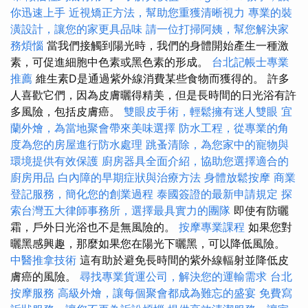
你迅速上手
近視矯正方法，幫助您重獲清晰視力
專業的裝
潢設計，讓您的家更具品味
請一位打掃阿姨，幫您解決家
務煩惱
當我們接觸到陽光時，我們的身體開始產生一種激
素，可促進細胞中色素或黑色素的形成。
台北記帳士專業
推薦
維生素D是通過紫外線消費某些食物而獲得的。 許多
人喜歡它們，因為皮膚曬得精美，但是長時間的日光浴有許
多風險，包括皮膚癌。
雙眼皮手術，輕鬆擁有迷人雙眼
宜
蘭外燴，為當地聚會帶來美味選擇
防水工程，從專業的角
度為您的房屋進行防水處理
跳蚤清除，為您家中的寵物與
環境提供有效保護
廚房器具全面介紹，協助您選擇適合的
廚房用品
白內障的早期症狀與治療方法
身體放鬆按摩
商業
登記服務，簡化您的創業過程
泰國簽證的最新申請規定
探
索台灣五大律師事務所，選擇最具實力的團隊
即使有防曬
霜，戶外日光浴也不是無風險的。
按摩專業課程
如果您對
曬黑感興趣，那麼如果您在陽光下曬黑，可以降低風險。
中醫推拿技術
這有助於避免長時間的紫外線輻射並降低皮
膚癌的風險。
尋找專業貨運公司，解決您的運輸需求
台北
按摩服務
高級外燴，讓每個聚會都成為難忘的盛宴
免費寫