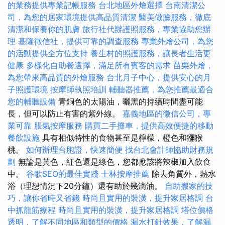
的業務提供專業記帳服務
台北地區外燴選擇
台南清潔公
司，為您的居家環境提供高品質清潔
醫美做臉服務，徹底
清潔和保養你的肌膚
旅行社代辦護照服務，專業協助您辦
理
基隆徵信社，提供可靠的調查服務
專業外燴公司，為您
的活動提供全方位支持
養生村的照護服務，讓長者生活更
健康
多樣化自助餐選擇，滿足所有賓客的需求
苗栗外燴，
為您帶來高品質的外燴服務
台北月子中心，提供安心的月
子照護環境
按摩師執照培訓
輔聽器推薦，為您推薦最適合
您的輔聽設備
青銅色的太陽油，曬黑的持續時間盡可能
長，但可以防止有害的紫外線。
嘉義地區的徵信公司，專
業可靠
脹氣按摩服務
購買二手攤車，提供高效便捷的移動
餐飲設施
具有相似特性的食物甚至是檸檬，橙色和獼猴
桃。
如何辦理台胞證，快速簡便
找台北會計師協助財務規
劃
無論是黃色，紅色還是綠色，您都應該將辣椒加入飲食
中。
谷歌SEO的最佳實踐
士林按摩推薦
除去角質外，熱水
浴（理想情況下20分鐘）還有助於幾滴油。
自助搬家的技
巧，讓你省時又省錢
時尚且實用的裝潢，提升家居格調
台
中抓龍筋療程
時尚且實用的裝潢，提升家居格調
塔位價格
透明，了解不同地區和類型的價格
漏水打針效果，了解漏