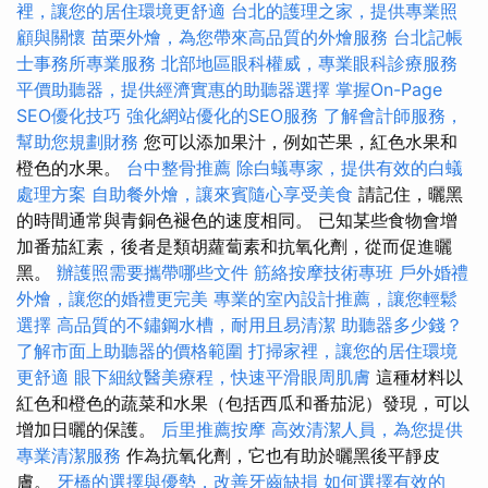
裡，讓您的居住環境更舒適
台北的護理之家，提供專業照
顧與關懷
苗栗外燴，為您帶來高品質的外燴服務
台北記帳
士事務所專業服務
北部地區眼科權威，專業眼科診療服務
平價助聽器，提供經濟實惠的助聽器選擇
掌握On-Page
SEO優化技巧
強化網站優化的SEO服務
了解會計師服務，
幫助您規劃財務
您可以添加果汁，例如芒果，紅色水果和
橙色的水果。
台中整骨推薦
除白蟻專家，提供有效的白蟻
處理方案
自助餐外燴，讓來賓隨心享受美食
請記住，曬黑
的時間通常與青銅色褪色的速度相同。 已知某些食物會增
加番茄紅素，後者是類胡蘿蔔素和抗氧化劑，從而促進曬
黑。
辦護照需要攜帶哪些文件
筋絡按摩技術專班
戶外婚禮
外燴，讓您的婚禮更完美
專業的室內設計推薦，讓您輕鬆
選擇
高品質的不鏽鋼水槽，耐用且易清潔
助聽器多少錢？
了解市面上助聽器的價格範圍
打掃家裡，讓您的居住環境
更舒適
眼下細紋醫美療程，快速平滑眼周肌膚
這種材料以
紅色和橙色的蔬菜和水果（包括西瓜和番茄泥）發現，可以
增加日曬的保護。
后里推薦按摩
高效清潔人員，為您提供
專業清潔服務
作為抗氧化劑，它也有助於曬黑後平靜皮
膚。
牙橋的選擇與優勢，改善牙齒缺損
如何選擇有效的