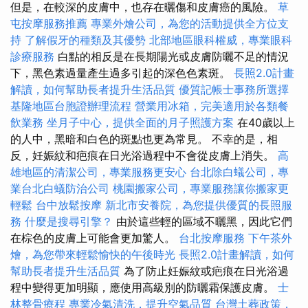
但是，在較深的皮膚中，也存在曬傷和皮膚癌的風險。
草
屯按摩服務推薦
專業外燴公司，為您的活動提供全方位支
持
了解假牙的種類及其優勢
北部地區眼科權威，專業眼科
診療服務
白點的相反是在長期陽光或皮膚防曬不足的情況
下，黑色素過量產生過多引起的深色色素斑。
長照2.0計畫
解讀，如何幫助長者提升生活品質
優質記帳士事務所選擇
基隆地區台胞證辦理流程
營業用冰箱，完美適用於各類餐
飲業務
坐月子中心，提供全面的月子照護方案
在40歲以上
的人中，黑暗和白色的斑點也更為常見。 不幸的是，相
反，妊娠紋和疤痕在日光浴過程中不會從皮膚上消失。
高
雄地區的清潔公司，專業服務更安心
台北除白蟻公司，專
業台北白蟻防治公司
桃園搬家公司，專業服務讓你搬家更
輕鬆
台中放鬆按摩
新北市安養院，為您提供優質的長照服
務
什麼是搜尋引擎？
由於這些輕的區域不曬黑，因此它們
在棕色的皮膚上可能會更加驚人。
台北按摩服務
下午茶外
燴，為您帶來輕鬆愉快的午後時光
長照2.0計畫解讀，如何
幫助長者提升生活品質
為了防止妊娠紋或疤痕在日光浴過
程中變得更加明顯，應使用高級別的防曬霜保護皮膚。
士
林整骨療程
專業冷氣清洗，提升空氣品質
台灣土葬政策，