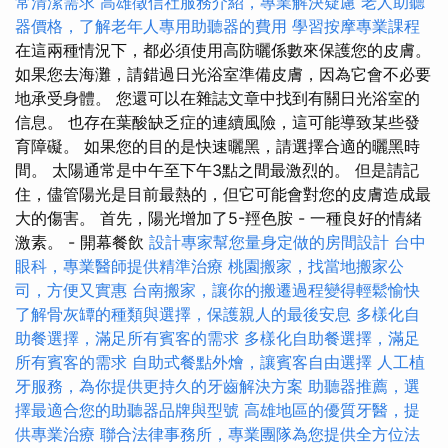
常清潔需求
高雄徵信社服務介紹，專業解決疑慮
老人助聽
器價格，了解老年人專用助聽器的費用
學習按摩專業課程
在這兩種情況下，都必須使用高防曬係數來保護您的皮膚。
如果您去海灘，請錯過日光浴室準備皮膚，因為它會不必要
地承受身體。 您還可以在雜誌文章中找到有關日光浴室的
信息。 也存在葉酸缺乏症的連續風險，這可能導致某些發
育障礙。 如果您的目的是快速曬黑，請選擇合適的曬黑時
間。 太陽通常是中午至下午3點之間最激烈的。 但是請記
住，儘管陽光是目前最熱的，但它可能會對您的皮膚造成最
大的傷害。 首先，陽光增加了5-羥色胺 - 一種良好的情緒
激素。 - 開幕餐飲
設計專家幫您量身定做的房間設計
台中
眼科，專業醫師提供精準治療
桃園搬家，找當地搬家公
司，方便又實惠
台南搬家，讓你的搬遷過程變得輕鬆愉快
了解骨灰罈的種類與選擇，保護親人的最後安息
多樣化自
助餐選擇，滿足所有賓客的需求
多樣化自助餐選擇，滿足
所有賓客的需求
自助式餐點外燴，讓賓客自由選擇
人工植
牙服務，為你提供更持久的牙齒解決方案
助聽器推薦，選
擇最適合您的助聽器品牌與型號
高雄地區的優質牙醫，提
供專業治療
聯合法律事務所，專業團隊為您提供全方位法