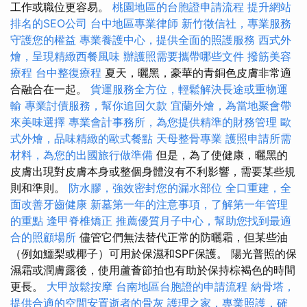
工作或職位更容易。
桃園地區的台胞證申請流程
提升網站
排名的SEO公司
台中地區專業律師
新竹徵信社，專業服務
守護您的權益
專業養護中心，提供全面的照護服務
西式外
燴，呈現精緻西餐風味
辦護照需要攜帶哪些文件
撥筋美容
療程
台中整復療程
夏天，曬黑，豪華的青銅色皮膚非常適
合融合在一起。
貨運服務全方位，輕鬆解決長途或重物運
輸
專業討債服務，幫你追回欠款
宜蘭外燴，為當地聚會帶
來美味選擇
專業會計事務所，為您提供精準的財務管理
歐
式外燴，品味精緻的歐式餐點
天母整骨專業
護照申請所需
材料，為您的出國旅行做準備
但是，為了使健康，曬黑的
皮膚出現對皮膚本身或整個身體沒有不利影響，需要某些規
則和準則。
防水膠，強效密封您的漏水部位
全口重建，全
面改善牙齒健康
新墓第一年的注意事項，了解第一年管理
的重點
逢甲脊椎矯正
推薦優質月子中心，幫助您找到最適
合的照顧場所
儘管它們無法替代正常的防曬霜，但某些油
（例如鱷梨或椰子）可用於保濕和SPF保護。 陽光普照的保
濕霜或潤膚露後，使用蘆薈節拍也有助於保持棕褐色的時間
更長。
大甲放鬆按摩
台南地區台胞證的申請流程
納骨塔，
提供合適的空間安置逝者的骨灰
護理之家，專業照護，確