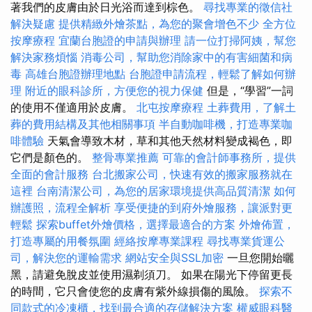
著我們的皮膚由於日光浴而達到棕色。
尋找專業的徵信社
解決疑慮
提供精緻外燴茶點，為您的聚會增色不少
全方位
按摩療程
宜蘭台胞證的申請與辦理
請一位打掃阿姨，幫您
解決家務煩惱
消毒公司，幫助您消除家中的有害細菌和病
毒
高雄台胞證辦理地點
台胞證申請流程，輕鬆了解如何辦
理
附近的眼科診所，方便您的視力保健
但是，“學習”一詞
的使用不僅適用於皮膚。
北屯按摩療程
土葬費用，了解土
葬的費用結構及其他相關事項
半自動咖啡機，打造專業咖
啡體驗
天氣會導致木材，草和其他天然材料變成褐色，即
它們是顏色的。
整骨專業推薦
可靠的會計師事務所，提供
全面的會計服務
台北搬家公司，快速有效的搬家服務就在
這裡
台南清潔公司，為您的居家環境提供高品質清潔
如何
辦護照，流程全解析
享受便捷的到府外燴服務，讓派對更
輕鬆
探索buffet外燴價格，選擇最適合的方案
外燴佈置，
打造專屬的用餐氛圍
經絡按摩專業課程
尋找專業貨運公
司，解決您的運輸需求
網站安全與SSL加密
一旦您開始曬
黑，請避免脫皮並使用濕剃須刀。 如果在陽光下停留更長
的時間，它只會使您的皮膚有紫外線損傷的風險。
探索不
同款式的冷凍櫃，找到最合適的存儲解決方案
權威眼科醫