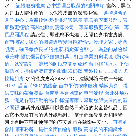
水。
記帳服務推薦
台中辦理台胞證的相關事項
當然，黑色
素是由人體生產的，以保護皮膚的深層損傷。
選擇適合的
月子中心，為產後恢復提供舒適環境
完善的家事服務，讓
家務更輕鬆
高雄地區的清潔公司，專業服務更安心
第二專
長證照課程
請記住，即使您不燃燒，太陽也會損害皮膚。
台南搬家，讓你的搬遷過程變得輕鬆愉快
護理之家，專業
照護，確保每位長者的健康
精緻茶會點心，為您的聚會增
添美味
提供優質的不鏽鋼廚具，打造專業廚房環境
現代簡
約主臥室設計，讓您的睡眠空間更放鬆
台中撥筋療法
平價
助聽器，提供經濟實惠的助聽器選擇
音波拉皮，非侵入式
拉提肌膚
水的溫度應為24-25°C，建議淋浴長度一分鐘。
HTML語言與SEO的結合
台中平價按摩服務
精緻茶會，提
供美味的茶會餐點
台南地區台胞證的申請流程
台北外燴服
務，滿足各類活動的需求
抓漏專家，幫助您解決屋內的漏
水問題
無紫外線曬黑可以是自然日光浴的安全替代品，因
為它不涉及有害的紫外線輻射。 孩子們熱愛夏天和陽光，
因此有時不可能使我們的不安幼苗在陰影中安全。
可靠的
會計師事務所，提供全面的會計服務
高品質的不鏽鋼水