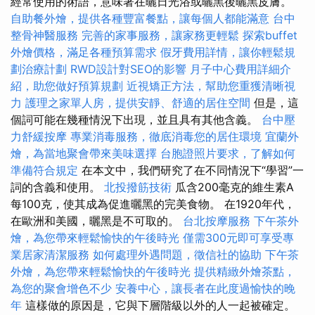
經常使用的術語，意味著在曬日光浴或曬黑後曬黑皮膚。
自助餐外燴，提供各種豐富餐點，讓每個人都能滿意
台中
整骨神醫服務
完善的家事服務，讓家務更輕鬆
探索buffet
外燴價格，滿足各種預算需求
假牙費用詳情，讓你輕鬆規
劃治療計劃
RWD設計對SEO的影響
月子中心費用詳細介
紹，助您做好預算規劃
近視矯正方法，幫助您重獲清晰視
力
護理之家單人房，提供安靜、舒適的居住空間
但是，這
個詞可能在幾種情況下出現，並且具有其他含義。
台中壓
力舒緩按摩
專業消毒服務，徹底消毒您的居住環境
宜蘭外
燴，為當地聚會帶來美味選擇
台胞證照片要求，了解如何
準備符合規定
在本文中，我們研究了在不同情況下“學習”一
詞的含義和使用。
北投撥筋技術
瓜含200毫克的維生素A
每100克，使其成為促進曬黑的完美食物。 在1920年代，
在歐洲和美國，曬黑是不可取的。
台北按摩服務
下午茶外
燴，為您帶來輕鬆愉快的午後時光
僅需300元即可享受專
業居家清潔服務
如何處理外遇問題，徵信社的協助
下午茶
外燴，為您帶來輕鬆愉快的午後時光
提供精緻外燴茶點，
為您的聚會增色不少
安養中心，讓長者在此度過愉快的晚
年
這樣做的原因是，它與下層階級以外的人一起被確定。