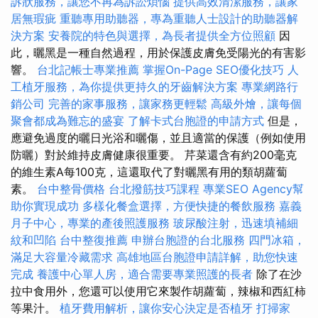
訴狀服務，讓您不再為訴訟煩惱
提供高效清潔服務，讓家
居無瑕疵
重聽專用助聽器，專為重聽人士設計的助聽器解
決方案
安養院的特色與選擇，為長者提供全方位照顧
因
此，曬黑是一種自然過程，用於保護皮膚免受陽光的有害影
響。
台北記帳士專業推薦
掌握On-Page SEO優化技巧
人
工植牙服務，為你提供更持久的牙齒解決方案
專業網路行
銷公司
完善的家事服務，讓家務更輕鬆
高級外燴，讓每個
聚會都成為難忘的盛宴
了解卡式台胞證的申請方式
但是，
應避免過度的曬日光浴和曬傷，並且適當的保護（例如使用
防曬）對於維持皮膚健康很重要。 芹菜還含有約200毫克
的維生素A每100克，這還取代了對曬黑有用的類胡蘿蔔
素。
台中整骨價格
台北撥筋技巧課程
專業SEO Agency幫
助你實現成功
多樣化餐盒選擇，方便快捷的餐飲服務
嘉義
月子中心，專業的產後照護服務
玻尿酸注射，迅速填補細
紋和凹陷
台中整復推薦
申辦台胞證的台北服務
四門冰箱，
滿足大容量冷藏需求
高雄地區台胞證申請詳解，助您快速
完成
養護中心單人房，適合需要專業照護的長者
除了在沙
拉中食用外，您還可以使用它來製作胡蘿蔔，辣椒和西紅柿
等果汁。
植牙費用解析，讓你安心決定是否植牙
打掃家