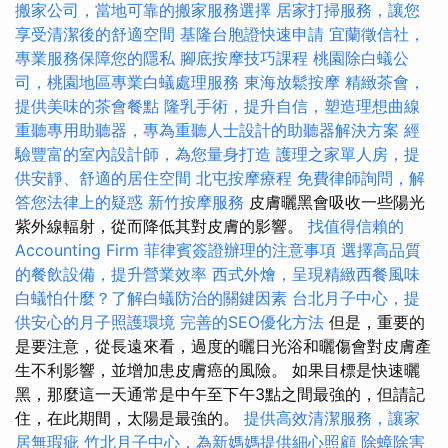
搬家公司，當地可靠的搬家服務選擇
居家打掃服務，讓您
享受清潔後的舒適空間
基隆台胞證快速申請
宜蘭徵信社，
專業服務保障您的隱私
腳底按摩技巧課程
桃園除白蟻公
司，桃園地區專業白蟻處理服務
東海放鬆按摩
精緻茶會，
提供美味的茶會餐點
隆乳手術，提升自信，塑造理想曲線
重聽專用助聽器，專為重聽人士設計的助聽器解決方案
經
驗豐富的室內設計師，為您量身打造
護理之家單人房，提
供安靜、舒適的居住空間
北屯按摩療程
免費律師詢問，解
答您法律上的疑惑
新竹按摩服務
皮膚曬黑會吸收一些陽光
紫外線輻射，從而降低其對皮膚的影響。
找值得信賴的
Accounting Firm
菲律賓簽證辦理的注意事項
選擇高品質
的餐飲設備，提升營業效率
西式外燴，呈現精緻西餐風味
白蟻怕什麼？了解白蟻防治的關鍵因素
台北月子中心，提
供安心的月子照護環境
完善的SEO優化方法
但是，重要的
是要注意，從長遠來看，過度的曬日光浴和曬傷會對皮膚產
生不利影響，並增加患皮膚癌的風險。 如果目標是快速曬
黑，那麼這一天通常是中午至下午3點之間最強的，但請記
住，在此期間，太陽是最強的。
提供高效清潔服務，讓家
居無瑕疵
竹北月子中心，為新媽媽提供細心照顧
除蟑除害