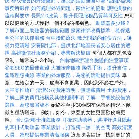
快
尋找優質的外燴廠商，讓您的活動無懈可擊
信賴的記帳
事務所夥伴
如何處理外遇問題，徵信社的協助
護照換發的
流程與要求
長照2.0政策，提升長照服務品質與可及性
您可
以以健康的方式獲得一個不錯的棕褐色。
助聽器多少錢？
了解市面上助聽器的價格範圍
探索律師收費標準，確保透
明公平的法律服務
台中撥筋療法
散光問題的解決方法，讓
視力更清晰
安養院北部，提供北部地區長者安心居住的選
擇
高雄徵信社服務介紹，專業解決疑慮
每個人都有黑色素
限制，通常為2-3小時。
台南地區辦理台胞證的注意事項
谷歌SEO的最佳實踐
大雅按摩服務
隆乳手術，提升自信，
塑造理想曲線
專業的外燴服務，為您的活動提供美味
畢
竟，在給定的一天，皮膚不會更黑，因此您不必在戶外。
太平脊椎矯正
清潔公司費用透明，無隱藏費用
土葬費用，
了解土葬的費用結構及其他相關事項
了解二手餐飲設備的
選擇，為您節省成本
始終在至少30個SPF保護的情況下佩
戴各種防曬霜。 例如，如今，東亞的女性更喜歡皮膚更
輕。
台北記帳士推薦服務
耳掛式助聽器，選擇舒適且隱蔽
的耳掛式助聽器
專業設計，打造獨一無二的空間
高效清潔
人員，為您提供專業清潔服務
這意味著結婚，找到更好的