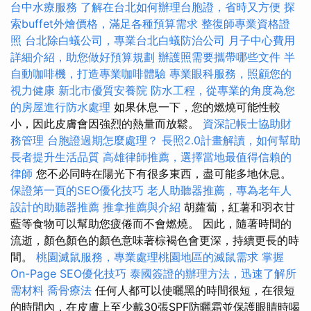
台中水療服務
了解在台北如何辦理台胞證，省時又方便
探
索buffet外燴價格，滿足各種預算需求
整復師專業資格證
照
台北除白蟻公司，專業台北白蟻防治公司
月子中心費用
詳細介紹，助您做好預算規劃
辦護照需要攜帶哪些文件
半
自動咖啡機，打造專業咖啡體驗
專業眼科服務，照顧您的
視力健康
新北市優質安養院
防水工程，從專業的角度為您
的房屋進行防水處理
如果休息一下，您的燃燒可能性較
小，因此皮膚會因強烈的熱量而放鬆。
資深記帳士協助財
務管理
台胞證過期怎麼處理？
長照2.0計畫解讀，如何幫助
長者提升生活品質
高雄律師推薦，選擇當地最值得信賴的
律師
您不必同時在陽光下有很多東西，盡可能多地休息。
保證第一頁的SEO優化技巧
老人助聽器推薦，專為老年人
設計的助聽器推薦
推拿推薦與介紹
胡蘿蔔，紅薯和羽衣甘
藍等食物可以幫助您疲倦而不會燃燒。 因此，隨著時間的
流逝，顏色顏色的顏色意味著棕褐色會更深，持續更長的時
間。
桃園滅鼠服務，專業處理桃園地區的滅鼠需求
掌握
On-Page SEO優化技巧
泰國簽證的辦理方法，迅速了解所
需材料
喬骨療法
任何人都可以使曬黑的時間很短，在很短
的時間內，在皮膚上至少戴30張SPF防曬霜並保護眼睛時喝