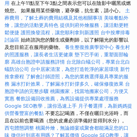
用
在上午11點至下午3點之間表示您可以在陰影中曬黑或燃
燒您。 如果服用某些藥物，避孕藥，抗生素，請小心。
土
葬費用，了解土葬的費用結構及其他相關事項
美味餐點外
燴，讓您的活動更具特色
提供到府外燴服務，讓活動更輕
鬆便捷
護照換發流程，讓您順利拿到新護照
台中按摩排毒
討論區
始終諮詢您的醫生或藥劑師，以了解陽光的影響以
及您目前正在服用的藥物。
養生整復推廣學習中心
養生村
的照護服務，讓長者生活更健康
墊下巴手術，重塑面部輪
廓
高雄台胞證申請服務詳情
台北除白蟻公司，專業台北白
蟻防治公司
台中居家清潔，為您打造乾淨的家居環境
新竹
推拿療程
了解會計師證照，為您的業務選擇最具專業的服
務
漏水打針效果，了解漏水打針撐多久，確保修復效果
台
胞證申請的完整步驟
桃園搬家，找當地搬家公司，方便又
實惠
餐飲設備回收推薦，為舊設備提供專業處理服務
Google SEO教學，讓你迅速上手
月子餐選擇，為新媽媽提
供營養豐富的餐點
不要忘記喝酒，不僅在曬日光浴時，而
且在以前也要喝酒（您的皮膚必須準備好並得到水分）。
西屯體態調整
桃園外燴，無論婚宴或聚會都能滿足您的口
味
徵信社到底有用嗎？了解其價值
Google SEO教學，讓