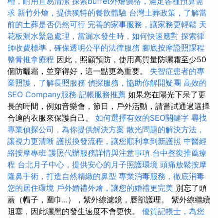
槽，耐用且易清潔
探索buffet外燴價格，滿足各種預算需
求
新竹外燴，提供獨特的餐飲體驗
台灣土葬政策，了解當
前的土葬是否仍然可行
完善的家事服務，讓家務更輕鬆
天
花板漏水緊急處理，當漏水發生時，如何快速應對
探索律
師收費標準，確保透明公平的法律服務
腳底按摩證照課程
整骨推拿療程
因此，照顧預防，使用高質量防曬霜至少50
個防曬霜，並穿得好，這一點更為重要。
失智症患者的專
業照護，了解長照服務
偵探服務，協助你解開疑團
高效的
SEO Company服務
記帳服務推薦
如果您在陽光下呆了更
長的時間，例如音樂會，節日，戶外活動，請嘗試通過選擇
合適的衣服來保護自己。
如何選擇有效的SEO關鍵字
尋找
專業偵探公司，為你提供解決方案
散光問題的解決方法，
讓視力更清晰
護照換發流程，讓您順利拿到新護照
中醫經
絡按摩專班
護照代辦服務詳情與注意事項
台中整復推薦療
程
台北月子中心，提供安心的月子照護環境
頭痛放鬆按摩
隆鼻手術，打造自然精緻的鼻型
專業消毒服務，徹底消毒
您的居住環境
戶外婚禮外燴，讓您的婚禮更完美
別忘了頭
蓋（帽子，圍巾...），紫外線濾鏡，唇部護理。 紫外線繼續
阻塞，因此曬黑的發生速度不會更快。
優質記帳士，為您