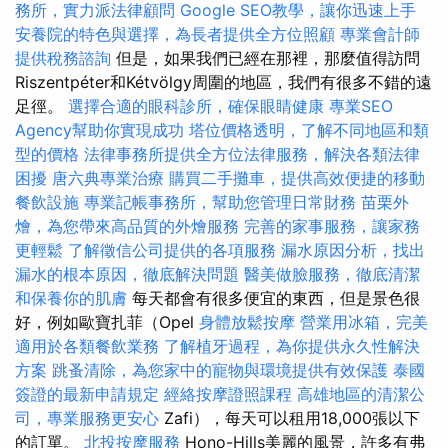
務所，實力派法律顧問
Google SEO教學，讓你迅速上手
安養院的特色與選擇，為長者提供全方位照顧
專業會計師
提供稅務諮詢
但是，如果我們已經在那裡，那麼值得訪問
Riszentpéter和Kétvölgy周圍的地區，我們有很多不錯的遠
足徑。
選擇合適的眼科診所，確保眼睛健康
專業SEO
Agency幫助你實現成功
塔位價格透明，了解不同地區和類
型的價格
法律事務所提供全方位法律服務，解決各類法律
困擾
唐六典專業治療
購買二手攤車，提供高效便捷的移動
餐飲設施
專業記帳事務所，幫助您管理日常財務
苗栗外
燴，為您帶來高品質的外燴服務
完善的家事服務，讓家務
更輕鬆
了解徵信公司提供的各項服務
漏水原因分析，找出
漏水的根本原因，徹底解決問題
醫美做臉服務，徹底清潔
和保養你的肌膚
每天都會有很多便宜的東西，但是景色很
好，例如歐寶扎菲（Opel
身體放鬆按摩
營業用冰箱，完美
適用於各類餐飲業務
了解植牙過程，為你提供永久性解決
方案
跳蚤清除，為您家中的寵物與環境提供有效保護
泰國
簽證的最新申請規定
經絡按摩證照課程
高雄地區的清潔公
司，專業服務更安心
Zafi），每天可以租用18,000張以下
的訂單。
北投按摩服務
Hono-Hills美麗的風景，許多有弗