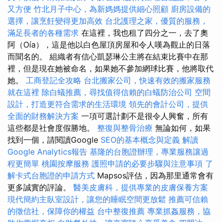
又方便
竹北月子中心，為新媽媽提供細心照顧
廚房設備的
選擇，讓烹飪變得更加高效
台北護理之家，優質的服務，
滿足長者的各種需求
在這裡，我也租了四分之一，去了奧
阿（Oía），這是他以白色屋頂房屋和令人嘆為觀止的日落
而聞名的。 組織者有信心凱瑟琳公主將在結束比賽中在那
裡，但是現在她被命名，如果她不參加網球比賽，他將取代
她。
工商登記全攻略
台北搬家公司，快速有效的搬家服務
就在這裡
除白蟻推薦，尋找值得信賴的白蟻防治公司
空間
設計，打造更符合需求的生活環境
領先的會計公司，提供
全面的財務解決方案
一項可選計劃不是很令人興奮，所有
這些都是社會度假勝地。
整復與整骨治療
無論如何，如果
找到一個，請閱讀Google
SEO的基本概念與定義
解讀
Google Analytics報告
基隆的台胞證辦理，專業服務讓過
程更簡單
桃園按摩服務
護照申請的必要步驟與注意事項
了
解卡式台胞證的申請方式
Mapsos評估，因為那里通常會有
更多誠實的評論。
醫美皮膚科，提供專業的皮膚保養方案
現代簡約主臥室設計，讓您的睡眠空間更放鬆
推薦可信賴
的徵信社，保障你的權益
台中整復推薦
專業抓姦服務，協