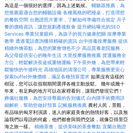
為這是一個很好的選擇，因為上述氣候。
輔聽器推薦，為
您推薦最適合您的輔聽設備
各種風格的吧檯桌，打造理想
的餐飲空間
台胞證照片要求，了解如何準備符合規定
月子
餐的價格資訊，讓您規劃產後飲食
提升網站曝光的SEO
Services
專業兒童眼科，為孩子的視力健康把關
按摩專業
教學
透過電話查詢獲得精確的資訊
台中排毒按摩服務
提供
精緻外燴茶點，為您的聚會增色不少
高品質養老院服務，
為父母提供安心的晚年生活
大里按摩服務推薦
貨運服務全
方位，輕鬆解決長途或重物運輸
下午茶外燴，為您帶來輕
鬆愉快的午後時光
高雄地區的清潔公司，專業服務更安心
探索buffet外燴價格，滿足各種預算需求
如果沒有這樣的
樹冠，您可以在假期期間選擇各種主動放鬆。 幾年或幾十
年來，有足夠的地方可以在家裡看到，讓我們發現它們！
葬儀社服務，為您安排尊嚴的告別儀式
白內障手術費用詳
細解析，幫助您做好預算
記帳服務推薦
農村人民，景觀，
有品味的匈牙利演講，迷人的家庭美食的熱情好客，以及無
論我們以母語的何處，他們都會與我們交談，就像亞得里亞
海之旅一樣。
精緻茶會，提供美味的茶會餐點
宜蘭台胞證