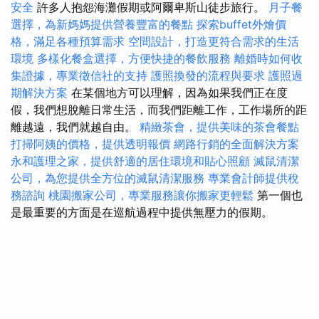
安全
許多人抱怨海灘假期或阿爾卑斯山徒步旅行。
月子餐
選擇，為新媽媽提供營養豐富的餐點
探索buffet外燴價
格，滿足各種預算需求
空間設計，打造更符合需求的生活
環境
多樣化餐盒選擇，方便快捷的餐飲服務
離婚時如何收
集證據，專業徵信社的支持
護照換發的流程與要求
護照過
期解決方案
在某個地方可以理解，因為如果我們正在度
假，我們想脫離日常生活，而我們距離工作，工作場所的距
離越遠，我們就越自由。
精緻茶會，提供美味的茶會餐點
打掃阿姨的價格，提供透明報價
網路行銷的全面解決方案
永和護理之家，提供舒適的居住環境和貼心照顧
滅鼠清潔
公司，為您提供全方位的滅鼠清潔服務
專業會計師提供稅
務諮詢
桃園搬家公司，專業服務讓你搬家更輕鬆
第一個也
是最重要的方面是在巡航過程中提供無壓力的假期。