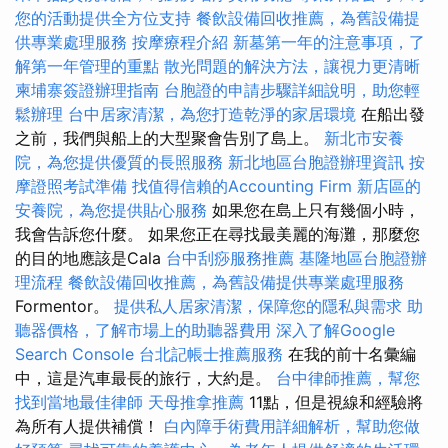
您的活動提供全方位支持
餐飲設備回收推薦，為舊設備提
供專業處理服務
按摩療程介紹
新墓第一年的注意事項，了
解第一年管理的重點
散光問題的解決方法，讓視力更清晰
柬埔寨簽證辦理指南
台胞證的申請步驟詳細說明，助您輕
鬆辦理
台中居家清潔，為您打造乾淨的家居環境
在船出發
之前，我們與船上的大型聚會告別了島上。
新北市安養
院，為您提供優質的長照服務
新北地區台胞證辦理資訊
按
摩證照考試準備
找值得信賴的Accounting Firm
新店區的
安養院，為您提供貼心服務
如果您在島上只有幾個小時，
我會告訴您什麼。 如果您正在尋找最美麗的海灘，那麼您
的目的地應該是Cala
台中刮痧服務推薦
基隆地區台胞證辦
理流程
餐飲設備回收推薦，為舊設備提供專業處理服務
Formentor。
提供私人居家清潔，保障您的隱私與需求
助
聽器價格，了解市場上的助聽器費用
深入了解Google
Search Console
台北記帳士推薦服務
在我的前十名彙編
中，這是汽車最長的旅行，大約是。
台中律師推薦，幫您
找到當地最佳律師
天母推拿推薦
11點，但是視線和經驗將
為所有人提供補償！
白內障手術費用詳細解析，幫助您做