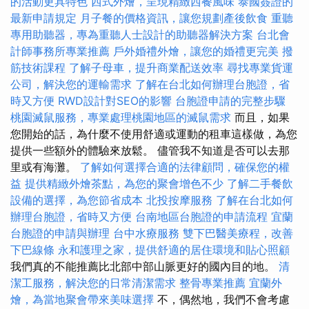
的活動更具特色
西式外燴，呈現精緻西餐風味
泰國簽證的
最新申請規定
月子餐的價格資訊，讓您規劃產後飲食
重聽
專用助聽器，專為重聽人士設計的助聽器解決方案
台北會
計師事務所專業推薦
戶外婚禮外燴，讓您的婚禮更完美
撥
筋技術課程
了解子母車，提升商業配送效率
尋找專業貨運
公司，解決您的運輸需求
了解在台北如何辦理台胞證，省
時又方便
RWD設計對SEO的影響
台胞證申請的完整步驟
桃園滅鼠服務，專業處理桃園地區的滅鼠需求
而且，如果
您開始的話，為什麼不使用舒適或運動的租車這樣做，為您
提供一些額外的體驗來放鬆。 儘管我不知道是否可以去那
里或有海灘。
了解如何選擇合適的法律顧問，確保您的權
益
提供精緻外燴茶點，為您的聚會增色不少
了解二手餐飲
設備的選擇，為您節省成本
北投按摩服務
了解在台北如何
辦理台胞證，省時又方便
台南地區台胞證的申請流程
宜蘭
台胞證的申請與辦理
台中水療服務
雙下巴醫美療程，改善
下巴線條
永和護理之家，提供舒適的居住環境和貼心照顧
我們真的不能推薦比北部中部山脈更好的國內目的地。
清
潔工服務，解決您的日常清潔需求
整骨專業推薦
宜蘭外
燴，為當地聚會帶來美味選擇
不，偶然地，我們不會考慮