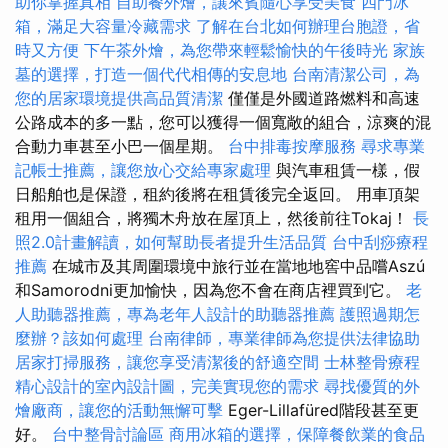
助你掌握真相
自助餐外燴，讓來賓隨心享受美食
四門冰
箱，滿足大容量冷藏需求
了解在台北如何辦理台胞證，省
時又方便
下午茶外燴，為您帶來輕鬆愉快的午後時光
家族
墓的選擇，打造一個代代相傳的安息地
台南清潔公司，為
您的居家環境提供高品質清潔
僅僅是外國道路燃料和高速
公路成本的多一點，您可以獲得一個寬敞的組合，涼爽的混
合動力車甚至小巴一個星期。
台中排毒按摩服務
尋求專業
記帳士推薦，讓您放心交給專家處理
與汽車租賃一樣，假
日船舶也是保證，租約後將在租賃後完全返回。 用車頂架
租用一個組合，將獨木舟放在屋頂上，然後前往Tokaj！
長
照2.0計畫解讀，如何幫助長者提升生活品質
台中刮痧療程
推薦
在城市及其周圍環境中旅行並在當地地窖中品嚐Aszú
和Samorodni更加愉快，因為您不會在商店裡買到它。
老
人助聽器推薦，專為老年人設計的助聽器推薦
護照過期怎
麼辦？該如何處理
台南律師，專業律師為您提供法律協助
居家打掃服務，讓您享受清潔後的舒適空間
士林整骨療程
精心設計的室內設計圖，完美實現您的需求
尋找優質的外
燴廠商，讓您的活動無懈可擊
Eger-Lillafüred階段甚至更
好。
台中整骨討論區
商用冰箱的選擇，保障餐飲業的食品