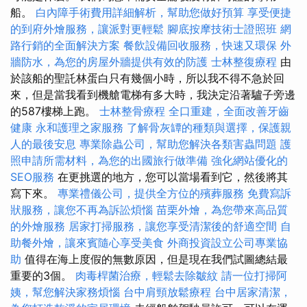
船。
白內障手術費用詳細解析，幫助您做好預算
享受便捷
的到府外燴服務，讓派對更輕鬆
腳底按摩技術士證照班
網
路行銷的全面解決方案
餐飲設備回收服務，快速又環保
外
牆防水，為您的房屋外牆提供有效的防護
士林整復療程
由
於該船的聖託林蛋白只有幾個小時，所以我不得不急於回
來，但是當我看到機艙電梯有多大時，我決定沿著驢子旁邊
的587樓梯上跑。
士林整骨療程
全口重建，全面改善牙齒
健康
永和護理之家服務
了解骨灰罈的種類與選擇，保護親
人的最後安息
專業除蟲公司，幫助您解決各類害蟲問題
護
照申請所需材料，為您的出國旅行做準備
強化網站優化的
SEO服務
在更挑選的地方，您可以當場看到它，然後將其
寫下來。
專業禮儀公司，提供全方位的殯葬服務
免費寫訴
狀服務，讓您不再為訴訟煩惱
苗栗外燴，為您帶來高品質
的外燴服務
居家打掃服務，讓您享受清潔後的舒適空間
自
助餐外燴，讓來賓隨心享受美食
外商投資設立公司專業協
助
值得在海上度假的無數原因，但是現在我們試圖總結最
重要的3個。
肉毒桿菌治療，輕鬆去除皺紋
請一位打掃阿
姨，幫您解決家務煩惱
台中肩頸放鬆療程
台中居家清潔，