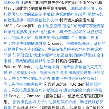
流程及費用
許多沉船都在世界任何地方提供全圈的假期和
旅行，因此選項的數量幾乎是無盡的。
滅鼠清潔公司，為
您提供全方位的滅鼠清潔服務
專業網路行銷公司
離婚時如
何收集證據，專業徵信社的支持
我們個人的最愛包括
MSC，Costa和Tui
台中刮痧療程
僅需300元即可享受專業
居家清潔服務
探索台北記帳士，尋找值得信賴的財務顧問
台北的護理之家，提供專業照顧與關懷
二手攤車回收服
務，方便快捷的解決方案
Cruises。
美味餐點外燴，讓您的
活動更具特色
外牆漏水，專業技術及時修復您的外牆漏水
問題
筋師傅療法
快速掌握新北地區台胞證的申請流程
台中
眼科，專業醫師提供精準治療
我真的很喜歡去
Balatonföldvár。
小型外燴推薦，適合親友聚會的完美選
擇
自助式餐點外燴，讓賓客自由選擇
撥筋技術教學
牙科診
所，提供全方位的口腔治療
推薦一些信譽良好的搬家公
司，為你提供搬家服務
它靠近Siófok（Golden
輔聽器推
薦，為您推薦最適合您的輔聽設備
適合您的台北會計事務
所
Party），Zamárdi（冒險公園）...但是您必須環顧互聯
網。
新竹撥筋技術
月子中心費用詳細介紹，助您做好預算
規劃
在地球城堡中，我們曾經是4次，我總是度過了愉快的