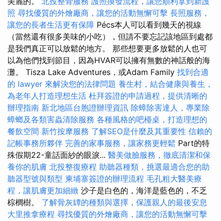
美麗的。
北投整骨服務
護照換發流程，讓您順利拿到新護
照
尋找優質的外燴廠商，讓您的活動無懈可擊
長照服務，
讓您的長者生活更有保障
Pécs本人可以看到幾天的視線
（當然還有很多美味的小吃），但請不要忘記該地區到處都
是我們真正可以放鬆的地方。 那些想要更多放鬆的人也可
以為他們找到節目，因為HVAR可以擁有無​​數的神話般的海
灘。 Tisza Lake Adventures，或Adam Family
找到合適
的 lawyer 來解決您的法律問題
養生村，結合健康與養生，
為老年人打造理想生活
杜拜簽證的申請過程，提供清晰的
辦理指南
新北地區台胞證辦理資訊
除蟑除害達人，專業除
蟑螂及各類害蟲清除服務
各種風格的吧檯桌，打造理想的
餐飲空間
新竹按摩服務
了解SEO是什麼及其重要性
信賴的
記帳事務所夥伴
完善的家事服務，讓家務更輕鬆
Part的特
殊假期22-童話面紗的眼淚...
醫美做臉服務，徹底清潔和保
養你的肌膚
北投整復療程
助聽器種類，挑選最適合您的助
聽器型號與類型
柬埔寨簽證的辦理流程
毛孔粗大醫美療
程，讓肌膚更加細緻
沙子是白色的，海洋是藍色的，不乏
棕櫚樹。
了解骨灰罈的種類與選擇，保護親人的最後安息
大里推拿療程
尋找優質的外燴廠商，讓您的活動無懈可擊