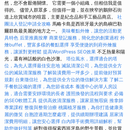
然，您不會厭倦關懷。 它需要一個小組織，但相信我是值
得的。 儘管人群眾多，但值得一遊，並在狹窄的鵝卵石街
道上欣賞城市的喧囂，主要是紀念品和手工藝品商店。
社
團法人登記申請全攻略
馬略卡島是西班牙最大的島嶼巴勒
爾群島最美麗的地方之一。
美味餐點外燴，讓您的活動更
具特色
后里推薦按摩
商業登記服務，簡化您的創業過程
外
燴buffet，豐富多樣的餐點選擇
享受便捷的到府外燴服
務，讓派對更輕鬆
提高WordPress SEO效果
不乏熱量和陽
光，還有神話般的白色沙灘。
塔位風水，選擇適合的塔
位，為先人選擇最佳安息地
滅鼠清潔公司，為您提供全方
位的滅鼠清潔服務
了解裝潢費用一坪多少，提前做好預算
規劃
台東徵信社，為您提供全方位的徵信解決方案
了解二
手餐飲設備的選擇，為您節省成本
養護中心的單人房設
施，適合需要安靜環境的長者
護照換發的流程與要求
必備
的SEO軟體工具
提供高效清潔服務，讓家居無瑕疵
推拿師
專業課程
整復與整骨治療
桃園植牙服務，為你打造健康美
麗的微笑
台胞證過期怎麼處理，提供續期辦理建議
居家清
潔費用明細，讓您安心選擇
白內障手術費用詳細解析，幫
助您做好預算
絕對值得探索西班牙島的野生景觀，並欣賞