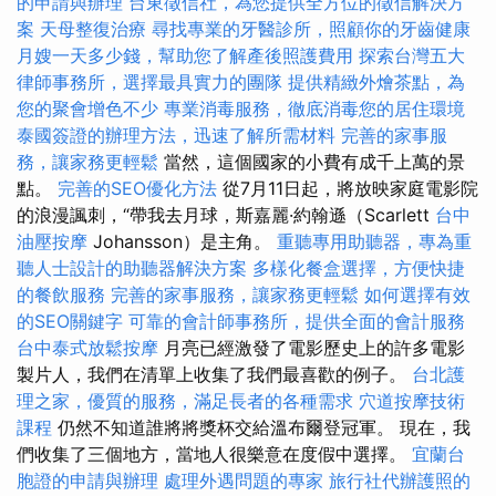
的申請與辦理
台東徵信社，為您提供全方位的徵信解決方
案
天母整復治療
尋找專業的牙醫診所，照顧你的牙齒健康
月嫂一天多少錢，幫助您了解產後照護費用
探索台灣五大
律師事務所，選擇最具實力的團隊
提供精緻外燴茶點，為
您的聚會增色不少
專業消毒服務，徹底消毒您的居住環境
泰國簽證的辦理方法，迅速了解所需材料
完善的家事服
務，讓家務更輕鬆
當然，這個國家的小費有成千上萬的景
點。
完善的SEO優化方法
從7月11日起，將放映家庭電影院
的浪漫諷刺，“帶我去月球，斯嘉麗·約翰遜（Scarlett
台中
油壓按摩
Johansson）是主角。
重聽專用助聽器，專為重
聽人士設計的助聽器解決方案
多樣化餐盒選擇，方便快捷
的餐飲服務
完善的家事服務，讓家務更輕鬆
如何選擇有效
的SEO關鍵字
可靠的會計師事務所，提供全面的會計服務
台中泰式放鬆按摩
月亮已經激發了電影歷史上的許多電影
製片人，我們在清單上收集了我們最喜歡的例子。
台北護
理之家，優質的服務，滿足長者的各種需求
穴道按摩技術
課程
仍然不知道誰將將獎杯交給溫布爾登冠軍。 現在，我
們收集了三個地方，當地人很樂意在度假中選擇。
宜蘭台
胞證的申請與辦理
處理外遇問題的專家
旅行社代辦護照的