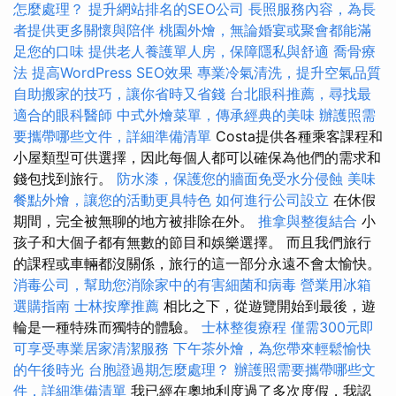
怎麼處理？
提升網站排名的SEO公司
長照服務內容，為長
者提供更多關懷與陪伴
桃園外燴，無論婚宴或聚會都能滿
足您的口味
提供老人養護單人房，保障隱私與舒適
喬骨療
法
提高WordPress SEO效果
專業冷氣清洗，提升空氣品質
自助搬家的技巧，讓你省時又省錢
台北眼科推薦，尋找最
適合的眼科醫師
中式外燴菜單，傳承經典的美味
辦護照需
要攜帶哪些文件，詳細準備清單
Costa提供各種乘客課程和
小屋類型可供選擇，因此每個人都可以確保為他們的需求和
錢包找到旅行。
防水漆，保護您的牆面免受水分侵蝕
美味
餐點外燴，讓您的活動更具特色
如何進行公司設立
在休假
期間，完全被無聊的地方被排除在外。
推拿與整復結合
小
孩子和大個子都有無數的節目和娛樂選擇。 而且我們旅行
的課程或車輛都沒關係，旅行的這一部分永遠不會太愉快。
消毒公司，幫助您消除家中的有害細菌和病毒
營業用冰箱
選購指南
士林按摩推薦
相比之下，從遊覽開始到最後，遊
輪是一種特殊而獨特的體驗。
士林整復療程
僅需300元即
可享受專業居家清潔服務
下午茶外燴，為您帶來輕鬆愉快
的午後時光
台胞證過期怎麼處理？
辦護照需要攜帶哪些文
件，詳細準備清單
我已經在奧地利度過了多次度假，我認