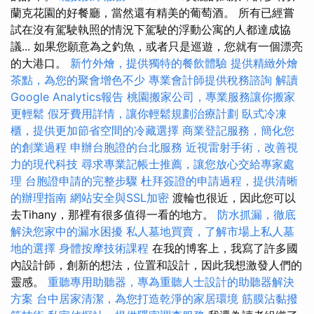
蘭克花園的好餐廳，當然還有精美的葡萄酒。 所有已經嘗
試在沒有駕駛執照的情況下駕駛的浮動公寓的人都達成協
議... 如果您願意為之釣魚，或者只是巡遊，您就有一個漂亮
的大港口。
新竹外燴，提供獨特的餐飲體驗
提供精緻外燴
茶點，為您的聚會增色不少
專業會計師提供稅務諮詢
解讀
Google Analytics報告
桃園搬家公司，專業服務讓你搬家
更輕鬆
假牙費用詳情，讓你輕鬆規劃治療計劃
臥式冷凍
櫃，提供更加節省空間的冷藏選擇
商業登記服務，簡化您
的創業過程
申辦台胞證的台北服務
近視雷射手術，改善視
力的現代科技
尋求專業記帳士推薦，讓您放心交給專家處
理
台胞證申請的完整步驟
杜拜簽證的申請過程，提供清晰
的辦理指南
網站安全與SSL加密
渡輪也很近，因此您可以
去Tihany，那裡有很多值得一看的地方。
防水抓漏，徹底
解決您家中的漏水困擾
私人墓地買賣，了解市場上私人墓
地的選擇
身體按摩技術課程
在我的博客上，我寫了許多國
內設計師，創新的想法，位置和設計，因此我想激發人們的
靈感。
重聽專用助聽器，專為重聽人士設計的助聽器解決
方案
台中居家清潔，為您打造乾淨的家居環境
筋膜沾黏撥