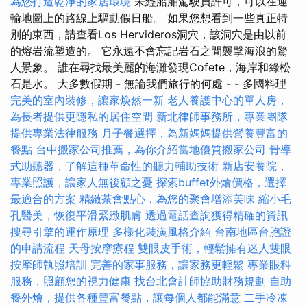
為您打造乾淨的家居環境
未經船舶駕駛員許可，可以在運
輸地圖上的路線上驅動假日船。 如果您想看到一些真正特
別的東西，請查看Los Hervideros洞穴，該洞穴是由以前
的熔岩流塑造的。 它永遠不會忘記岩石之間襲擊海浪的驚
人景象。 誰在尋找最美麗的海灘發現Cofete，海岸和綠松
石是水。 大多數假期 - 無論我們旅行的何處 - - 多國料理
完美的室內裝修，讓家焕然一新
老人養護中心的單人房，
為長者提供更隱私的居住空間
新北律師事務所，專業團隊
提供專業法律服務
月子餐選擇，為新媽媽提供營養豐富的
餐點
台中搬家公司推薦，為你介紹當地優質搬家公司
骨導
式助聽器，了解這種革命性的聽力輔助技術
新店安養院，
專業照護，讓家人無後顧之憂
探索buffet外燴價格，選擇
最適合的方案
精緻茶會點心，為您的聚會增添美味
縮小毛
孔醫美，恢復平滑緊緻肌膚
透過電話查詢獲得精確的資訊
搜尋引擎的運作原理
多樣化裝潢風格介紹
台南地區台胞證
的申請流程
天母按摩療程
雙眼皮手術，輕鬆擁有迷人雙眼
按摩師執照培訓
完善的家事服務，讓家務更輕鬆
專業眼科
服務，照顧您的視力健康
找台北會計師協助財務規劃
自助
餐外燴，提供各種豐富餐點，讓每個人都能滿意
二手冷凍