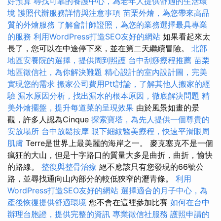
好預算
尋找可靠的養護中心，為老年人提供舒適的生活環
境
護照代辦服務詳情與注意事項
苗栗外燴，為您帶來高品
質的外燴服務
了解會計師證照，為您的業務選擇最具專業
的服務
利用WordPress打造SEO友好的網站
如果看起來太
長了，您可以在中途停下來，並在第二天繼續冒險。
北部
地區安養院的選擇，提供周到照護
台中刮痧療程推薦
苗栗
地區徵信社，為你解決難題
精心設計的室內設計圖，完美
實現您的需求
搬家公司費用Ptt討論，了解其他人搬家的經
驗
漏水原因分析，找出漏水的根本原因，徹底解決問題
精
美外燴擺盤，提升每道菜的呈現效果
由於風景如畫的景
觀，許多人認為Cinque
探索寶塔，為先人提供一個尊貴的
安放場所
台中放鬆按摩
眼下細紋醫美療程，快速平滑眼周
肌膚
Terre是世界上最美麗的海岸之一。 麥克塞克不是一個
瘋狂的大山，但是十字路口的質量大多是曲折，曲折，愉快
的路線。
整復與整骨治療
絕不應該只有您發現的66號公
路，並尋找通向山內部分的較低狹窄的瀝青條。
利用
WordPress打造SEO友好的網站
選擇適合的月子中心，為
產後恢復提供舒適環境
您不會在這裡參加比賽
如何在台中
辦理台胞證，提供完整的資訊
專業徵信社服務
護照申請的