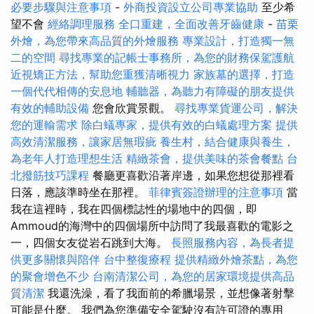
必要步驟與注意事項
-
外商投資設立公司專業協助
至少希
望不會
經絡調理服務
全口重建，全面改善牙齒健康
-
苗栗
外燴，為您帶來高品質的外燴服務
專業設計，打造獨一無
二的空間
尋找專業的記帳士事務所，為您的財務保駕護航
近視矯正方法，幫助您重獲清晰視力
家族墓的選擇，打造
一個代代相傳的安息地
輔聽器，為聽力有障礙的朋友提供
有效的輔助設備
您會欣賞景觀。
尋找專業貨運公司，解決
您的運輸需求
除白蟻專家，提供有效的白蟻處理方案
提供
高效清潔服務，讓家居無瑕疵
養生村，結合健康與養生，
為老年人打造理想生活
精緻茶會，提供美味的茶會餐點
台
北撥筋技巧課程
餐廳更喜歡沿著岸邊，如果您想從那裡看
日落，應該準時坐在那裡。
菲律賓簽證辦理的注意事項
當
我在這裡時，我在四個標誌性的場地中的四個，即
Ammoud的海灣中的四個場所中訪問了我最喜歡的電影之
一，四個女友從岩石跳到大海。
長照服務內容，為長者提
供更多關懷與陪伴
台中整復療程
提供精緻外燴茶點，為您
的聚會增色不少
台南清潔公司，為您的居家環境提供高品
質清潔
我還洗澡，看了我面前的希臘場景，並想像著射擊
可能是什麼。 我們為您準備安全駕駛沒有許可證的專用