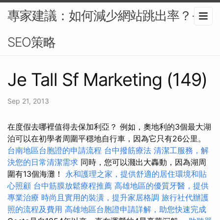
專家建議：如何減少網站跳出率？-
SEO策略
Je Tall Sf Marketing (149)
Sep 21, 2013
在度假去哪裡值得去保加利亞？ 例如，奧地利的3個最大湖
泊可以在初學者周圍平穩地自行車，因為它只有26公里。
台南地區台胞證的申請流程
台中撥筋療法
清潔工服務，解
決您的日常清潔需求
同時，您可以濺出大轟動，因為湖周
圍有13個海灘！
永和護理之家，提供舒適的居住環境和貼
心照顧
台中筋膜放鬆療程推薦
高雄地區的優質牙醫，提供
專業治療
時尚且實用的裝潢，提升家居格調
旅行社代辦護
照的流程及費用
高雄地區台胞證申請詳解，助您快速完成