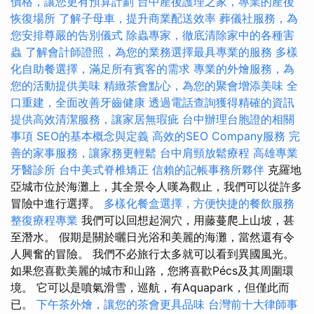
價格，讓您更有預算計劃
台中產後護理之家，專業的產後
恢復場所
了解子母車，提升商業配送效率
葬儀社服務，為
您安排尊嚴的告別儀式
除蟲專家，徹底清除家中的各種害
蟲
了解會計師證照，為您的業務選擇最具專業的服務
多樣
化自助餐選擇，滿足所有賓客的需求
專業的外燴服務，為
您的活動提供美味
精緻茶會點心，為您的聚會增添美味
全
口重建，全面改善牙齒健康
透過電話查詢獲得精確的資訊
提供高效清潔服務，讓家居無瑕疵
台中辦理台胞證的相關
事項
SEO的基本概念與定義
高效的SEO Company服務
完
善的家事服務，讓家務更輕鬆
台中肩頸放鬆療程
高雄專業
牙醫診所
台中美式脊椎矯正
信賴的記帳事務所夥伴
克羅地
亞城市位於海灘上，其全景令人嘆為觀止，我們可以從許多
冒險中進行選擇。
多樣化餐盒選擇，方便快捷的餐飲服務
整復療程專業
我們可以回想起洞穴，用藤蔓爬上山坡，甚
至潛水。 假期是關於曬日光浴和美麗的海灘，當然還有令
人興奮的冒險。 我們不必旅行太多就可以看到異國風光。
如果您喜歡美麗的城市和山路，您將喜歡Pécs及其周圍環
境。 它可以是噴氣滑雪，巡航，有Aquapark，但僅此而
已。
下午茶外燴，讓您的茶會更具品味
台灣前十大律師事