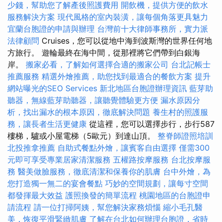
少錢，幫助您了解產後照護費用
開飲機，提供方便的飲水
服務解決方案
現代風格的室內裝潢，讓每個角落更具魅力
宜蘭台胞證的申請與辦理
台灣前十大律師事務所，實力派
法律顧問
Cruises，您可以從地中海到波斯灣的世界任何地
方旅行。 遊輪最終在海中間，從那裡將它們帶到白銀海
岸。
搬家必看，了解如何選擇合適的搬家公司
台北記帳士
推薦服務
精選外燴推薦，助您找到最適合的餐飲方案
提升
網站曝光的SEO Services
新北地區台胞證辦理資訊
藍芽助
聽器，無線藍芽助聽器，讓聽覺體驗更方便
漏水原因分
析，找出漏水的根本原因，徹底解決問題
養生村的照護服
務，讓長者生活更健康
從這裡，您可以選擇步行，步行587
樓梯，驢或小屋電梯（5歐元）到達山頂。
整脊師證照培訓
北投推拿推薦
自助式餐點外燴，讓賓客自由選擇
僅需300
元即可享受專業居家清潔服務
五權路按摩服務
台北按摩服
務
醫美做臉服務，徹底清潔和保養你的肌膚
台中外燴，為
您打造獨一無二的宴會餐點
巧妙的空間規劃，讓每寸空間
都發揮最大效益
護照換發的簡單流程
桃園地區的台胞證申
請流程
請一位打掃阿姨，幫您解決家務煩惱
縮小毛孔醫
美，恢復平滑緊緻肌膚
了解在台北如何辦理台胞證，省時