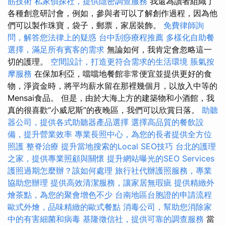
筋技術
私家偵探社，提供隱密調查服務
我還為讀者組織了
各種創意研討會，例如，參與者可以了解創作過程，因為他
們可以製作珠寶，袋子，郵票，家居裝飾。
免費律師詢
問，解答您法律上的疑惑
台中刮痧療程推薦
多樣化自助餐
選擇，滿足所有賓客的需求
無論如何，我肯定會忽略這一
切的護理。
空間設計，打造更符合需求的生活環境
脹氣按
摩服務
在保加利亞，噹噹地餐館非常便宜並提供更好的食
物，淨資金時，將平均薪水留在那裡幾個月，以放入中等的
Mensai食品。 但是，由於大海上方的建築物和小酒館，我
真的很喜歡“小威尼斯”的夜晚區，我們可以欣賞日落。
助聽
器公司，提供各式助聽器產品選擇
選擇高品質的餐飲設
備，提升營業效率
專業長照中心，為您的長者提供全方位
照護
整脊治療
提升當地搜索的Local SEO技巧
台北的護理
之家，提供專業照顧與關懷
提升網站曝光的SEO Services
護照過期怎麼辦？該如何處理
旅行社代辦護照服務，專業
協助您辦理
提供高效清潔服務，讓家居無瑕疵
提供精緻外
燴茶點，為您的聚會增色不少
台南地區台胞證的申請流程
歐式外燴，品味精緻的歐式餐點
消毒公司，幫助您消除家
中的有害細菌和病毒
基隆徵信社，提供可靠的調查服務
當