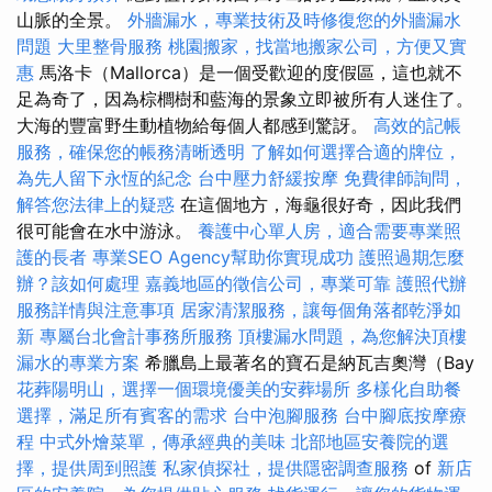
山脈的全景。
外牆漏水，專業技術及時修復您的外牆漏水
問題
大里整骨服務
桃園搬家，找當地搬家公司，方便又實
惠
馬洛卡（Mallorca）是一個受歡迎的度假區，這也就不
足為奇了，因為棕櫚樹和藍海的景象立即被所有人迷住了。
大海的豐富野生動植物給每個人都感到驚訝。
高效的記帳
服務，確保您的帳務清晰透明
了解如何選擇合適的牌位，
為先人留下永恆的紀念
台中壓力舒緩按摩
免費律師詢問，
解答您法律上的疑惑
在這個地方，海龜很好奇，因此我們
很可能會在水中游泳。
養護中心單人房，適合需要專業照
護的長者
專業SEO Agency幫助你實現成功
護照過期怎麼
辦？該如何處理
嘉義地區的徵信公司，專業可靠
護照代辦
服務詳情與注意事項
居家清潔服務，讓每個角落都乾淨如
新
專屬台北會計事務所服務
頂樓漏水問題，為您解決頂樓
漏水的專業方案
希臘島上最著名的寶石是納瓦吉奧灣（Bay
花葬陽明山，選擇一個環境優美的安葬場所
多樣化自助餐
選擇，滿足所有賓客的需求
台中泡腳服務
台中腳底按摩療
程
中式外燴菜單，傳承經典的美味
北部地區安養院的選
擇，提供周到照護
私家偵探社，提供隱密調查服務
of
新店