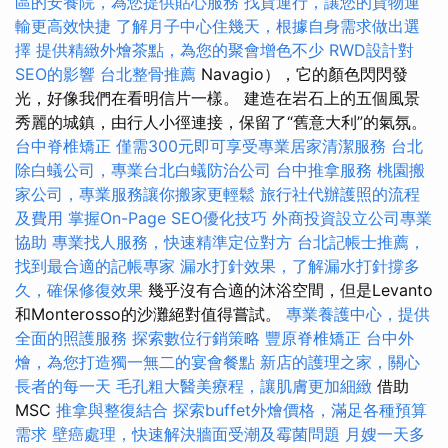
區的安養院，為您提供貼心服務
找貨運行，讓您的貨物運
輸更高效快捷
了解月子中心住幾天，根據自身需求做出選
擇
提供精緻外燴茶點，為您的聚會增色不少
RWD設計對
SEO的影響
台北整骨推薦
Navagio），它的顏色閃閃發
光，好像我們在看明信片一樣。 建造在岩石上的五個風景
秀麗的城鎮，由行人小徑連接，保留了“舊意大利”的氣氛。
台中脊椎矯正
僅需300元即可享受專業居家清潔服務
台北
除白蟻公司，專業台北白蟻防治公司
台中推拿服務
桃園搬
家公司，專業服務讓你搬家更輕鬆
旅行社代辦護照的流程
及費用
掌握On-Page SEO優化技巧
外商投資設立公司專業
協助
專業找人服務，快速精準定位對方
台北記帳士推薦，
找到最合適的記帳專家
漏水打針效果，了解漏水打針撐多
久，確保修復效果
幾乎沒有合適的沐浴空間，但是Levanto
和Monterosso的沙灘絕對值得嘗試。
專業養護中心，提供
全面的照護服務
探索數位行銷策略
豐原脊椎矯正
台中外
燴，為您打造獨一無二的宴會餐點
新店的護理之家，關心
長者的每一天
毛孔粗大醫美療程，讓肌膚更加細緻
借助
MSC
推拿與整復結合
探索buffet外燴價格，滿足各種預算
需求
壁癌處理，快速解決牆面受潮及霉菌問題
月嫂一天多