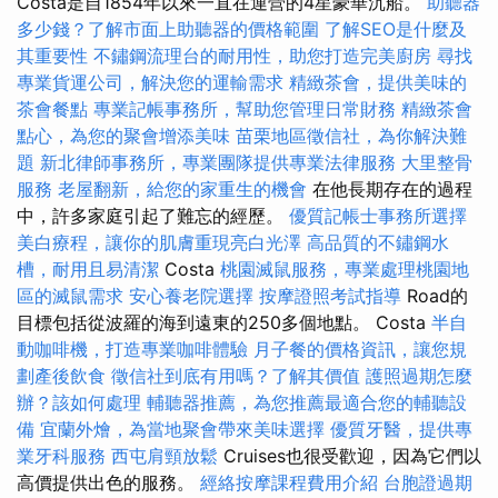
Costa是自1854年以來一直在運營的4星豪華沉船。
助聽器
多少錢？了解市面上助聽器的價格範圍
了解SEO是什麼及
其重要性
不鏽鋼流理台的耐用性，助您打造完美廚房
尋找
專業貨運公司，解決您的運輸需求
精緻茶會，提供美味的
茶會餐點
專業記帳事務所，幫助您管理日常財務
精緻茶會
點心，為您的聚會增添美味
苗栗地區徵信社，為你解決難
題
新北律師事務所，專業團隊提供專業法律服務
大里整骨
服務
老屋翻新，給您的家重生的機會
在他長期存在的過程
中，許多家庭引起了難忘的經歷。
優質記帳士事務所選擇
美白療程，讓你的肌膚重現亮白光澤
高品質的不鏽鋼水
槽，耐用且易清潔
Costa
桃園滅鼠服務，專業處理桃園地
區的滅鼠需求
安心養老院選擇
按摩證照考試指導
Road的
目標包括從波羅的海到遠東的250多個地點。 Costa
半自
動咖啡機，打造專業咖啡體驗
月子餐的價格資訊，讓您規
劃產後飲食
徵信社到底有用嗎？了解其價值
護照過期怎麼
辦？該如何處理
輔聽器推薦，為您推薦最適合您的輔聽設
備
宜蘭外燴，為當地聚會帶來美味選擇
優質牙醫，提供專
業牙科服務
西屯肩頸放鬆
Cruises也很受歡迎，因為它們以
高價提供出色的服務。
經絡按摩課程費用介紹
台胞證過期