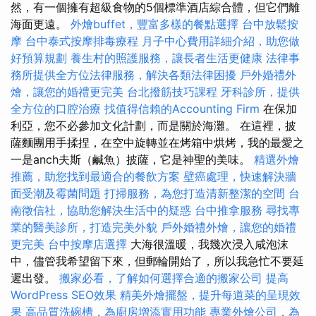
然，有一個擁有超級食物的5個標準酒店綜合體，但它們離
海面更遠。
外燴buffet，豐富多樣的餐點選擇
台中放鬆按
摩
台中泰式按摩排毒療程
月子中心費用詳細介紹，助您做
好預算規劃
養生村的照護服務，讓長者生活更健康
法律事
務所提供全方位法律服務，解決各類法律困擾
戶外婚禮外
燴，讓您的婚禮更完美
台北撥筋技巧課程
牙科診所，提供
全方位的口腔治療
找值得信賴的Accounting Firm
在保加
利亞，您不必參加文化計劃，而是關於海灘。 在這裡，披
薩麵團用手揉捏，在空中旋轉並在烤箱中烘烤，我的最愛之
一是anch夫斯（鹹魚）披薩，它是神聖的美味。
精選外燴
推薦，助您找到最適合的餐飲方案
壁癌處理，快速解決牆
面受潮及霉菌問題
打掃服務，為您打造清新整潔的空間
台
南徵信社，協助您解決生活中的疑惑
台中推拿服務
尋找專
業的醫美診所，打造完美外貌
戶外婚禮外燴，讓您的婚禮
更完美
台中按摩店選擇
大海很溫暖，我幾次浸入咸泡沫
中，儘管我希望留下來，但郵輪開始了，所以我急忙不要延
遲出發。
搬家必看，了解如何選擇合適的搬家公司
提高
WordPress SEO效果
精美外燴擺盤，提升每道菜的呈現效
果
高品質洗碗槽，為廚房增添實用功能
專業外燴公司，為