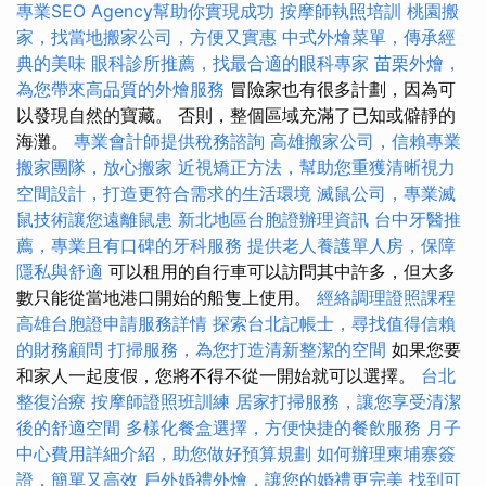
專業SEO Agency幫助你實現成功
按摩師執照培訓
桃園搬
家，找當地搬家公司，方便又實惠
中式外燴菜單，傳承經
典的美味
眼科診所推薦，找最合適的眼科專家
苗栗外燴，
為您帶來高品質的外燴服務
冒險家也有很多計劃，因為可
以發現自然的寶藏。 否則，整個區域充滿了已知或僻靜的
海灘。
專業會計師提供稅務諮詢
高雄搬家公司，信賴專業
搬家團隊，放心搬家
近視矯正方法，幫助您重獲清晰視力
空間設計，打造更符合需求的生活環境
滅鼠公司，專業滅
鼠技術讓您遠離鼠患
新北地區台胞證辦理資訊
台中牙醫推
薦，專業且有口碑的牙科服務
提供老人養護單人房，保障
隱私與舒適
可以租用的自行車可以訪問其中許多，但大多
數只能從當地港口開始的船隻上使用。
經絡調理證照課程
高雄台胞證申請服務詳情
探索台北記帳士，尋找值得信賴
的財務顧問
打掃服務，為您打造清新整潔的空間
如果您要
和家人一起度假，您將不得不從一開始就可以選擇。
台北
整復治療
按摩師證照班訓練
居家打掃服務，讓您享受清潔
後的舒適空間
多樣化餐盒選擇，方便快捷的餐飲服務
月子
中心費用詳細介紹，助您做好預算規劃
如何辦理柬埔寨簽
證，簡單又高效
戶外婚禮外燴，讓您的婚禮更完美
找到可