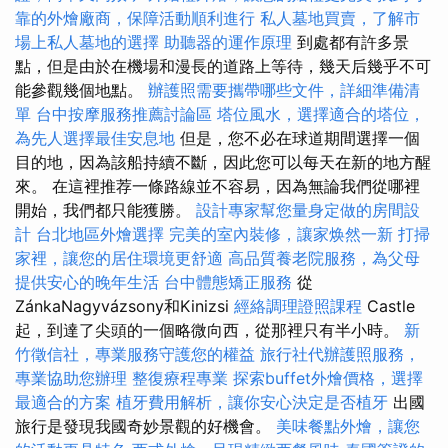
靠的外燴廠商，保障活動順利進行
私人墓地買賣，了解市
場上私人墓地的選擇
助聽器的運作原理
到處都有許多景
點，但是由於在機場和漫長的道路上等待，幾天后幾乎不可
能參觀幾個地點。
辦護照需要攜帶哪些文件，詳細準備清
單
台中按摩服務推薦討論區
塔位風水，選擇適合的塔位，
為先人選擇最佳安息地
但是，您不必在球道期間選擇一個
目的地，因為該船持續不斷，因此您可以每天在新的地方醒
來。 在這裡推荐一條路線並不容易，因為無論我們從哪裡
開始，我們都只能獲勝。
設計專家幫您量身定做的房間設
計
台北地區外燴選擇
完美的室內裝修，讓家焕然一新
打掃
家裡，讓您的居住環境更舒適
高品質養老院服務，為父母
提供安心的晚年生活
台中體態矯正服務
從
ZánkaNagyvázsony和Kinizsi
經絡調理證照課程
Castle
起，到達了尖頭的一個略微向西，從那裡只有半小時。
新
竹徵信社，專業服務守護您的權益
旅行社代辦護照服務，
專業協助您辦理
整復療程專業
探索buffet外燴價格，選擇
最適合的方案
植牙費用解析，讓你安心決定是否植牙
出國
旅行是發現我國奇妙景觀的好機會。
美味餐點外燴，讓您