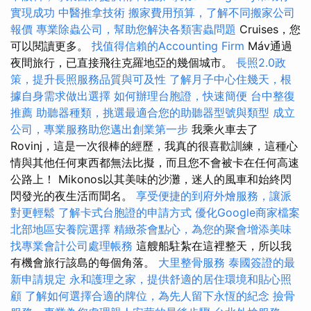
實現成功
中醫推拿技術
搬家費用預算，了解不同搬家公司
報價
專業除蟲公司，幫助您解決各類害蟲問題
Cruises，您
可以閱讀更多。
找值得信賴的Accounting Firm
Máv通過
夜間旅行，已直接飛往克羅地亞的幾個城市。
長照2.0政
策，提升長照服務品質與可及性
了解月子中心住幾天，根
據自身需求做出選擇
如何辦理台胞證，快速簡便
台中整復
推薦
助聽器種類，挑選最適合您的助聽器型號與類型
成立
公司，專業服務助您邁出創業第一步
我乘火車去了
Rovinj，這是一次很棒的經歷，我真的很喜歡訓練，這種心
情與其他任何東西都無法比擬，而且您不會被卡在任何高速
公路上！ Mikonos以其美味的沙灘，迷人的風車和始終閃
閃發光的夜生活而聞名。
享受便捷的到府外燴服務，讓派
對更輕鬆
了解卡式台胞證的申請方式
優化Google商家檔案
北部地區安養院選擇
精緻茶會點心，為您的聚會增添美味
找專業會計公司處理帳務
這艘船駐紮在這裡整天，所以我
有機會旅行該島的每個角落。
大里整骨服務
泰國簽證的最
新申請規定
永和護理之家，提供舒適的居住環境和貼心照
顧
了解如何選擇合適的牌位，為先人留下永恆的紀念
撿骨