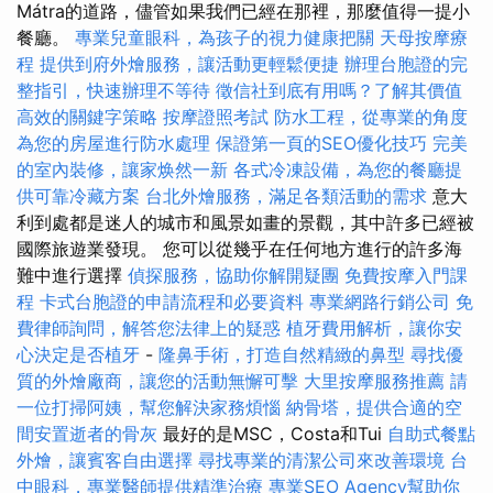
Mátra的道路，儘管如果我們已經在那裡，那麼值得一提小
餐廳。
專業兒童眼科，為孩子的視力健康把關
天母按摩療
程
提供到府外燴服務，讓活動更輕鬆便捷
辦理台胞證的完
整指引，快速辦理不等待
徵信社到底有用嗎？了解其價值
高效的關鍵字策略
按摩證照考試
防水工程，從專業的角度
為您的房屋進行防水處理
保證第一頁的SEO優化技巧
完美
的室內裝修，讓家焕然一新
各式冷凍設備，為您的餐廳提
供可靠冷藏方案
台北外燴服務，滿足各類活動的需求
意大
利到處都是迷人的城市和風景如畫的景觀，其中許多已經被
國際旅遊業發現。 您可以從幾乎在任何地方進行的許多海
難中進行選擇
偵探服務，協助你解開疑團
免費按摩入門課
程
卡式台胞證的申請流程和必要資料
專業網路行銷公司
免
費律師詢問，解答您法律上的疑惑
植牙費用解析，讓你安
心決定是否植牙
-
隆鼻手術，打造自然精緻的鼻型
尋找優
質的外燴廠商，讓您的活動無懈可擊
大里按摩服務推薦
請
一位打掃阿姨，幫您解決家務煩惱
納骨塔，提供合適的空
間安置逝者的骨灰
最好的是MSC，Costa和Tui
自助式餐點
外燴，讓賓客自由選擇
尋找專業的清潔公司來改善環境
台
中眼科，專業醫師提供精準治療
專業SEO Agency幫助你