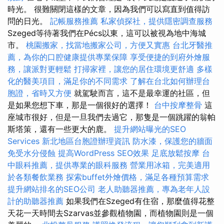
時光。 很難關閉這樣的文章，因為我們可以寫直到值得訪
問的日光。
記帳服務推薦
私家偵探社，提供隱密調查服務
Szeged等待著我們在Pécs以東，這可以被視為地中海城
市。
桃園搬家，找當地搬家公司，方便又實惠
台北牙醫推
薦，為你的口腔健康提供專業保障
享受便捷的到府外燴服
務，讓派對更輕鬆
打掃家裡，讓您的居住環境更舒適
多樣
化的醫美項目，滿足你的不同需求
了解在台北如何辦理台
胞證，省時又方便
就駕駛而言，這不是最幸運的社區，但
是如果您想下車，那是一個很好的選擇！
台中按摩整骨
這
座城市很好，但是一旦我們去過它，那隻是一個跳躍的翁帕
斯塔策，還有一些更大的鹿。
提升網站曝光的SEO
Services
新北地區台胞證辦理資訊
防水漆，保護您的牆面
免受水分侵蝕
提高WordPress SEO效果
足底放鬆按摩
台
中眼科推薦，提供專業的眼科服務
營業用冰箱，完美適用
於各類餐飲業務
探索buffet外燴價格，滿足各種預算需求
提升網站排名的SEO公司
老人助聽器推薦，專為老年人設
計的助聽器推薦
如果我們在Szeged有住宿，那麼值得花整
天花一天時間去Szarvas並參觀植物園，而植物園則是一個