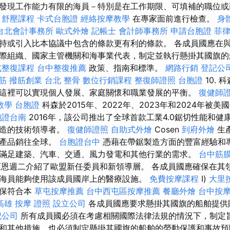
發現工作能力有限的海員－特別是在工作期限、可填補的職位或
。
舒壓課程
卡式台胞證
經絡按摩教學
在專家面前進行檢查。
身
台北會計事務所
歐式外燴
記帳士
會計師事務所
申請台胞證
菲
持或引入比本協議中包含的條款更有利的條款。 各成員國應在
際組織、國家主管機關和海事業代表，制定並執行懸掛其國旗的
式整復課程
台中整復推薦
政策、指南和標準。
網路行銷
登記公
筋
撥筋創業
台北 整骨
數位行銷課程
整復師證照
台胞證
10.
這裡可以實現個人發展、家庭關懷和職業發展的平衡。
復健師
教學
台胞證
科森於2015年、2022年、2023年和2024年被
胞證台南
2016年，該公司推出了全球首款工業4.0鋸切性能和健
製造的技術領導者。
復健師證照
自助式外燴
Cosen
到府外燴
生
其產品銷往全球。
台胞證台中
憑藉在帶鋸製造方面的豐富經驗和
滿足建築、汽車、交通、風力發電和其他行業的需求。
台中筋
萊恩週二介紹了歐盟新任委員和新領導層。 各成員國應確保在其
海員能夠使用該成員國岸上的醫療設施。
免費按摩課程
I)
大里
擔保符合本
草屯按摩推薦
台中西屯區按摩推薦
餐廳外燴
台中按
高雄
按摩 證照
設立公司
各成員國應要求懸掛其國旗的船舶提供
記公司
所有成員國必須在考慮相關國際法律法規的情況下，制定
和其他措施，也必須制定懸掛其國旗的船舶的勞動保護和事故