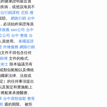
的健康證明最近過
的疾病，或使該海員不
數位行銷課程
北投 撥
索賠。
網路行銷
台中
，必須始終保證海員
拿推薦
seo公司
台中
立公司
台中 整復
台
人員使用。
泰國簽證
證
外燴服務
網路行銷
的文件不得包含任何
師傅
文件的格式、
技術士
除本協議另有
或類似船舶以及傳統
的國家法律、法規或
定）的任何事項提出
以及製定和實施船上
會將船東承擔醫療、
學
台中肩頸放鬆
整骨
程
週的期限。 被拒