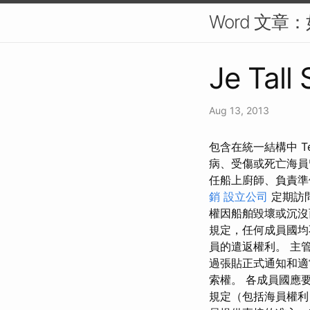
Word 文章
Je Tall
Aug 13, 2013
包含在統一結構中 Text
病、受傷或死亡海員
任船上廚師、負責準
銷
設立公司
定期訪
權因船舶毀壞或沉沒
規定，任何成員國均
員的遣返權利。 主
過張貼正式通知和適
索權。 各成員國應
規定（包括海員權利