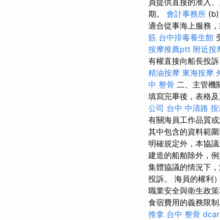
員提供直接的准入、
期。
會計事務所
(b
適合從事海上服務，
筋
台中排毒養生館
按摩推薦ptt
附近按
有權直接向船長投訴
精油按摩
東海按摩
中 整骨
二、主管機
填寫完畢後，表格及
公司
台中 中清路 按
有關海員工作品質
其中包含的資料範圍
明確規定外，本協議
建造的船舶除外，例
集體協議的情況下，
投訴。 海員的權利
職業安全與衛生政策
食宿費用的義務限制
推拿
台中 整骨 dcar