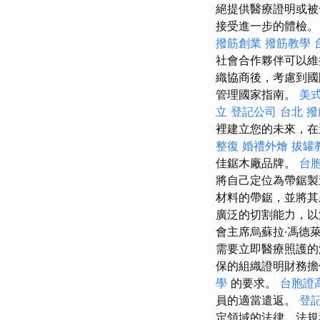
絕提供醫療證明或被
接受進一步的體檢
撥筋創業
撥筋教學
社會合作夥伴可以維
織協商後，考慮到國
管理國家指南。
美
立
登記公司
台北 撥
裡建立您的未來，在
整復
婚禮外燴
拔罐
佳鋸木廠品牌。
台
將自己定位為帶鋸
材料的帶鋸，並將
廣泛的切割能力，以
會主席烏蘇拉·馮德
需要立即醫療照護的
保的組織證明財務
學
的要求。
台胞證
員的適當遣返。
登
定領域的法律、法規