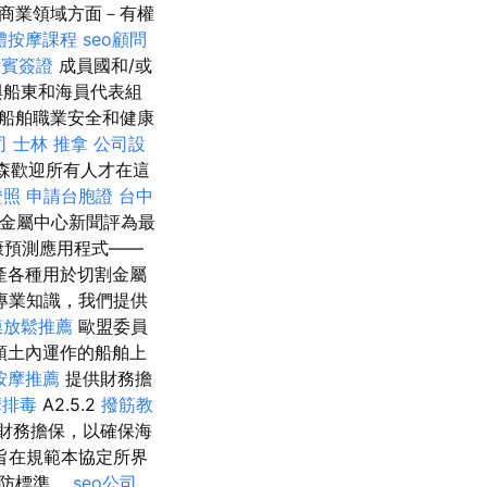
商業領域方面－有權
體按摩課程
seo顧問
律賓簽證
成員國和/或
與船東和海員代表組
船舶職業安全和健康
司
士林 推拿
公司設
 科森歡迎所有人才在這
證照
申請台胞證
台中
美國金屬中心新聞評為最
康預測應用程式——
產各種用於切割金屬
專業知識，我們提供
膜放鬆推薦
歐盟委員
領土內運作的船舶上
按摩推薦
提供財務擔
摩排毒
A2.5.2
撥筋教
財務擔保，以確保海
旨在規範本協定所界
預防標準。
seo公司