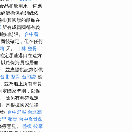
食品和飲用水，這應
他經濟擔保的組織依
懸掛其國旗的船舶在
摩
所有成員國都有義
短通知期限。
台中養
協商後確定，但在任何
燴
天。
士林 整骨
確定哪些港口在這方
，以確保海員起居艙
，並應提供記錄以供
台北 整骨
台胞證
應
，並為船上所有海員
制定國家準則，以促
。 除另有明確規定
間」是根據國家法律
餐飲
台中舒壓
台北高
大里 整骨
台中喬骨盆
醫療意見。
整復
按摩