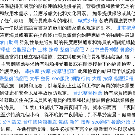
確保懸掛其國旗的船舶運輸和提供品質、營養價值和數量充足的
和飲用水需求，並應考慮文化和文化因素。 如果提供保險或其
了任何款項，則海員應享有的權利。
歐式外燴
各成員國應要求
供一份以適當語言書寫的適用的國家遣返規定的副本。
北屯按
確定海員或船東在提前終止海員僱傭合約時應給予的強制性最
燴自助餐
強制性最短通知期的長度應與船東和海員的相關組織
摩學徒
台胞證台中
士林 按摩
整復師證照
7
台中整骨神醫
餐廳外
國適當港口建立福利設施，並在與船東和海員相關組織協商後，
 主管機關應要求所有船舶接受船長或在船長授權下的經常檢查
且維護良好。
學按摩
按摩
按摩證照班
此類檢查的結果應予以記錄
際整復師證照
太平 整骨
seo服務
網路行銷
大腿 按摩
指壓課程
閒設施、娛樂和服務，以滿足船上生活和工作的海員的特殊需要
到健康和安全以及事故預防規定。
台北整骨推薦
所有成員國應
並鼓勵居住在該成員國的海員的職業和技能發展機會和就業機會
有海員。 「1. 禁止18歲以下海員夜間工作。就本節而言，「夜
晚至少持續九個小時，從不晚於午夜開始，到不早於凌晨 - 健康
薦
公司設立
台中國術館推薦
氣結
新竹 按摩
seo顧問
餐廳外燴
點結束。 在進行體檢時，醫生必須享有完全的專業獨立性以形成