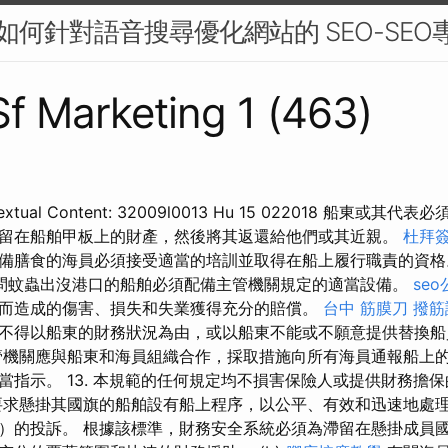
：如何針對語音搜尋優化網站的 SEO-SEO
 Sf Marketing 1 (463)
ual Content: 32009l0013 Hu 15 022018 船東或其
留在船舶甲板上的財產，然後將其返還給他們或其近親。
杜拜
備膳食的海員必須接受適當的培訓並取得在船上履行職責的資
問蚊蟲出沒港口的船舶必須配備主管機關規定的適當設備。
se
而造成的傷害、損失和失業獲得充分的賠償。
台中 筋膜刀
撥筋
不得以船東的財務狀況為由，或以船東不能或不願意提供替換船
管機關應與船東和海員組織合作，採取措施向所有海員通報船上
當指示。 13. 本規範的任何規定均不損害保險人或提供財務擔
要求懸掛其國旗的船舶設有船上程序，以公平、有效和迅速地處
）的投訴。 根據該標準，財務安全系統必須為滯留在懸掛成員