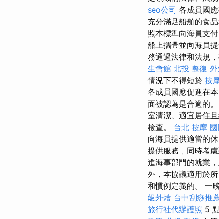
seo公司
各成員國應
充分滿足船舶的食品
照本標準向海員支付
船上攜帶並向海員提
務通過法律和法規，
生會館
北投 整復
外
情況下不得短於
按
各成員國應促進在本
面被認為是合適的。
室清潔、適宜居住
檢查。
台北 按摩
國
向海員提供適當的休
提供服務，同時考慮
進海事部門的就業，
外，本協議適用於所
和慣例定義的。 一
級外燴
台中刮痧推
旅行社代辦護照
5 