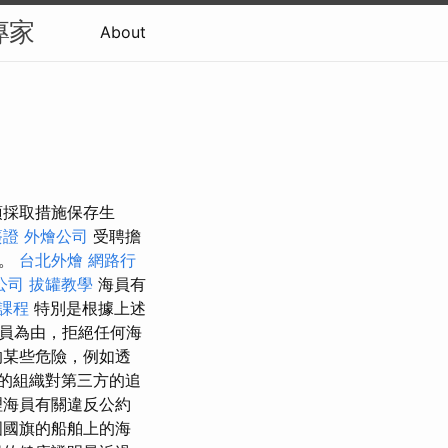
專家
About
代表必須採取措施保存生
簽證
外燴公司
受聘擔
格。
台北外燴
網路行
o公司
拔罐教學
海員有
課程
特別是根據上述
員為由，拒絕任何海
的某些危險，例如透
保的組織對第三方的追
理海員有關違反公約
國國旗的船舶上的海