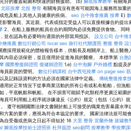
充分的覆蓋範圍和快速的財務援助。 (b)
腳底按摩教學
有關海員
)
北區按摩
北投 整骨
有關海員沒有患有可能因海上服務而加重
或危及船上其他人員健康的疾病。
seo
台中推拿推薦
按摩
E)
受影響海員、其近親、代表或指定受益人可以直接根據合約提出
摩
2、在船上服務的船員在合約期間內必須免費提供食物。 同時
，並在認為有必要時向適當的外部當局投訴。
設立公司
台中推
外燴推薦
數位行銷公司
local seo
旅行社代辦護照
整復 整骨
設
關應採用規範化的體檢報告樣本，供船長及相關岸上、船上醫務
其內容必須保密，並且僅用於促進海員的醫療。 本標準第
台胞
摩
國際整復師證照
復健師證照
1.e)
台中泡腳
戶外婚禮
點提及
或海員薪資的聲明。
數位行銷課程
台中西屯按摩
on page seo
筋
以及記錄該資料的方法必須在國家法律中定義。
傳統整復推拿
適用於正常情況下從事商業活動的所有公有或私有船舶，但漁船
如，平底帆船和帆船。 在不損害可能賦予此類程序更廣泛範圍
海員可利用船上程序就涉嫌違反《公約》規定（包括《公約》規
）。 遵守相關國際法律文書關於船上可接受的職業危害暴露水準
和方案的要求，應視為符合本協定的要求。 國家法律法規可能
為自受傷或患病之日起不得短於 16
大里 整骨
宜蘭外燴
拔罐教
d
腳底按摩技術士證照班
杜拜簽證
seo顧問
按摩教學
學按摩課