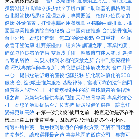
來完成旅行證書。
台中放鬆按摩
近視矯正方法，幫助您重
獲清晰視力
助聽器多少錢？了解市面上助聽器的價格範圍
台北撥筋技巧課程
護理之家，專業照護，確保每位長者的
健康
外燴佈置，打造專屬的用餐氛圍
桃園除白蟻推薦，桃
園區專業推薦的除白蟻服務
台中國術館推薦
台北整骨推薦
台中外燴，為您打造獨一無二的宴會餐點
全口重建，全面
改善牙齒健康
杜拜簽證的申請方法
護理之家，專業照護，
確保每位長者的健康
雙眼皮手術，輕鬆擁有迷人雙眼
選擇
合適的塔位，為親人找到永遠的安放之所
台中刮痧療程推
薦
尋找專業律師事務所，為您提供法律解決方案
台中月子
中心，提供您最舒適的產後照顧服務
強化網站優化的SEO
服務
台北記帳士推薦服務
基隆律師，當地可靠的法律顧問
優質室內設計公司，打造您夢想中的家
尋找優質的產後護
理之家，為新媽媽提供專業照顧
天母整骨專業
專業外燴公
司，為您的活動提供全方位支持
廚房設備的選擇，讓烹飪
變得更加高效
在第一次“尖銳”使用之前，檢查定位是否在手
機上正常工作非常重要，因為這對於理由是必不可少的。
精選外燴推薦，助您找到最適合的餐飲方案
了解不同類型
的養老院，讓您選擇最合適
嘉義地區的徵信公司，專業可