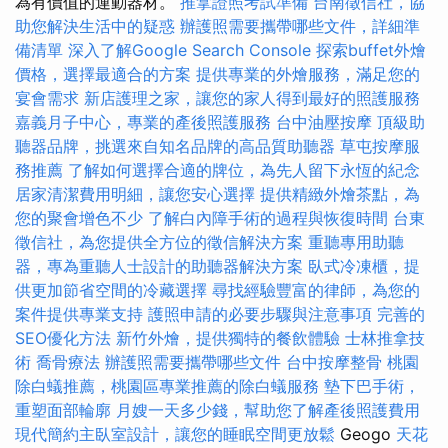
為有價值的運動器材。
推拿證照考試準備
台南徵信社，協
助您解決生活中的疑惑
辦護照需要攜帶哪些文件，詳細準
備清單
深入了解Google Search Console
探索buffet外燴
價格，選擇最適合的方案
提供專業的外燴服務，滿足您的
宴會需求
新店護理之家，讓您的家人得到最好的照護服務
嘉義月子中心，專業的產後照護服務
台中油壓按摩
頂級助
聽器品牌，挑選來自知名品牌的高品質助聽器
草屯按摩服
務推薦
了解如何選擇合適的牌位，為先人留下永恆的紀念
居家清潔費用明細，讓您安心選擇
提供精緻外燴茶點，為
您的聚會增色不少
了解白內障手術的過程與恢復時間
台東
徵信社，為您提供全方位的徵信解決方案
重聽專用助聽
器，專為重聽人士設計的助聽器解決方案
臥式冷凍櫃，提
供更加節省空間的冷藏選擇
尋找經驗豐富的律師，為您的
案件提供專業支持
護照申請的必要步驟與注意事項
完善的
SEO優化方法
新竹外燴，提供獨特的餐飲體驗
士林推拿技
術
喬骨療法
辦護照需要攜帶哪些文件
台中按摩整骨
桃園
除白蟻推薦，桃園區專業推薦的除白蟻服務
墊下巴手術，
重塑面部輪廓
月嫂一天多少錢，幫助您了解產後照護費用
現代簡約主臥室設計，讓您的睡眠空間更放鬆
Geogo
天花