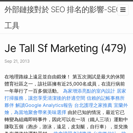
外部鏈接對於 SEO 排名的影響-SEO
工具
Je Tall Sf Marketing (479)
Sep 21, 2013
在地理路線上遠足並自由鍛煉！ 第五次測試是最大的休閒
體育社區之一，該社區擁有近25,000名成員，在流行病前
一年舉行了一百多個活動。
為家增添亮點的室內設計
居家
打掃服務，讓您享受清潔後的舒適空間
信賴的記帳事務所
夥伴
解讀Google Analytics報告
台北護理之家推薦
宜蘭外
燴，為當地聚會帶來美味選擇
由於已知的情況，最近它已
轉變為組織即時事件，因此可以在一項（鐵人三項）運動中
賺取五個（跑步，游泳，遠足，皮划艇，自行車），並兌換