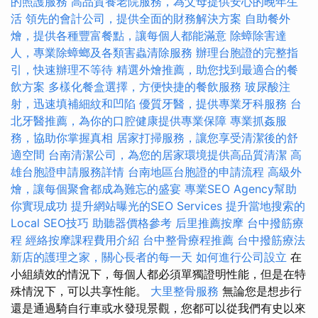
的照護服務
高品質養老院服務，為父母提供安心的晚年生
活
領先的會計公司，提供全面的財務解決方案
自助餐外
燴，提供各種豐富餐點，讓每個人都能滿意
除蟑除害達
人，專業除蟑螂及各類害蟲清除服務
辦理台胞證的完整指
引，快速辦理不等待
精選外燴推薦，助您找到最適合的餐
飲方案
多樣化餐盒選擇，方便快捷的餐飲服務
玻尿酸注
射，迅速填補細紋和凹陷
優質牙醫，提供專業牙科服務
台
北牙醫推薦，為你的口腔健康提供專業保障
專業抓姦服
務，協助你掌握真相
居家打掃服務，讓您享受清潔後的舒
適空間
台南清潔公司，為您的居家環境提供高品質清潔
高
雄台胞證申請服務詳情
台南地區台胞證的申請流程
高級外
燴，讓每個聚會都成為難忘的盛宴
專業SEO Agency幫助
你實現成功
提升網站曝光的SEO Services
提升當地搜索的
Local SEO技巧
助聽器價格參考
后里推薦按摩
台中撥筋療
程
經絡按摩課程費用介紹
台中整骨療程推薦
台中撥筋療法
新店的護理之家，關心長者的每一天
如何進行公司設立
在
小組績效的情況下，每個人都必須單獨證明性能，但是在特
殊情況下，可以共享性能。
大里整骨服務
無論您是想步行
還是通過騎自行車或水發現景觀，您都可以從我們有史以來