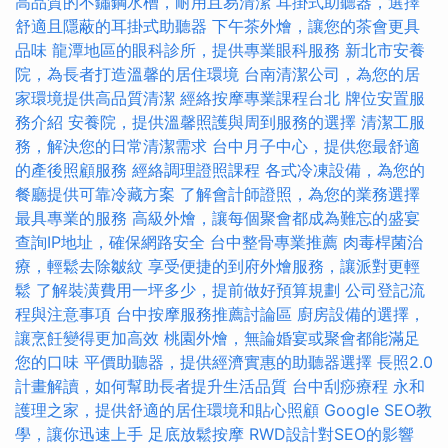
高品質的不鏽鋼水槽，耐用且易清潔
耳掛式助聽器，選擇
舒適且隱蔽的耳掛式助聽器
下午茶外燴，讓您的茶會更具
品味
龍潭地區的眼科診所，提供專業眼科服務
新北市安養
院，為長者打造溫馨的居住環境
台南清潔公司，為您的居
家環境提供高品質清潔
經絡按摩專業課程台北
牌位安置服
務介紹
安養院，提供溫馨照護與周到服務的選擇
清潔工服
務，解決您的日常清潔需求
台中月子中心，提供您最舒適
的產後照顧服務
經絡調理證照課程
各式冷凍設備，為您的
餐廳提供可靠冷藏方案
了解會計師證照，為您的業務選擇
最具專業的服務
高級外燴，讓每個聚會都成為難忘的盛宴
查詢IP地址，確保網路安全
台中整骨專業推薦
肉毒桿菌治
療，輕鬆去除皺紋
享受便捷的到府外燴服務，讓派對更輕
鬆
了解裝潢費用一坪多少，提前做好預算規劃
公司登記流
程與注意事項
台中按摩服務推薦討論區
廚房設備的選擇，
讓烹飪變得更加高效
桃園外燴，無論婚宴或聚會都能滿足
您的口味
平價助聽器，提供經濟實惠的助聽器選擇
長照2.0
計畫解讀，如何幫助長者提升生活品質
台中刮痧療程
永和
護理之家，提供舒適的居住環境和貼心照顧
Google SEO教
學，讓你迅速上手
足底放鬆按摩
RWD設計對SEO的影響