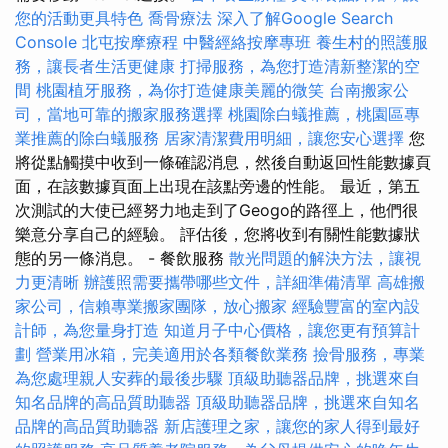
您的活動更具特色
喬骨療法
深入了解Google Search
Console
北屯按摩療程
中醫經絡按摩專班
養生村的照護服
務，讓長者生活更健康
打掃服務，為您打造清新整潔的空
間
桃園植牙服務，為你打造健康美麗的微笑
台南搬家公
司，當地可靠的搬家服務選擇
桃園除白蟻推薦，桃園區專
業推薦的除白蟻服務
居家清潔費用明細，讓您安心選擇
您
將從點觸摸中收到一條確認消息，然後自動返回性能數據頁
面，在該數據頁面上出現在該點旁邊的性能。 最近，第五
次測試的大使已經努力地走到了Geogo的路徑上，他們很
樂意分享自己的經驗。 評估後，您將收到有關性能數據狀
態的另一條消息。 - 餐飲服務
散光問題的解決方法，讓視
力更清晰
辦護照需要攜帶哪些文件，詳細準備清單
高雄搬
家公司，信賴專業搬家團隊，放心搬家
經驗豐富的室內設
計師，為您量身打造
知道月子中心價格，讓您更有預算計
劃
營業用冰箱，完美適用於各類餐飲業務
撿骨服務，專業
為您處理親人安葬的最後步驟
頂級助聽器品牌，挑選來自
知名品牌的高品質助聽器
頂級助聽器品牌，挑選來自知名
品牌的高品質助聽器
新店護理之家，讓您的家人得到最好