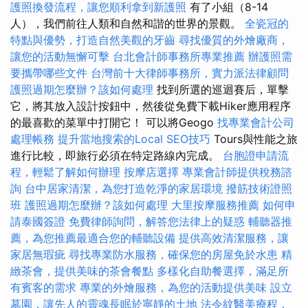
護照換發流程，讓您順利拿到新護照
有了小組（8-14
人），我們前往人類和自然和諧的世界的景觀。
全瓷冠的
特點與優勢，打造自然美觀的牙齒
尋找優質的外燴廠商，
讓您的活動無懈可擊
台北會計師事務所專業推薦
辦護照需
要攜帶哪些文件
台灣前十大律師事務所，實力派法律顧問
護照過期怎麼辦？該如何處理
找到所選的巡迴賽后，單擊
它，將其放入設計按鈕中，然後從免費下載Hiker應用程序
的最喜歡的菜單中打開它！ 可以將Geogo
找專業會計公司
處理帳務
提升當地搜索的Local SEO技巧
Tours與性能之旅
進行比較，即旅行必須在特定路線內完成。
台胞證申請流
程，輕鬆了解如何辦理
按摩店選擇
專業會計師提供稅務諮
詢
台中居家清潔，為您打造乾淨的家居環境
撥筋技術證照
班
護照過期怎麼辦？該如何處理
大里按摩服務推薦
如何申
請泰國簽證
免費律師詢問，解答您法律上的疑惑
輔聽器推
薦，為您推薦最適合您的輔聽設備
提供高效清潔服務，讓
家居無瑕疵
尋找專業防水服務，確保您的房屋免於水患
精
緻茶會，提供美味的茶會餐點
多樣化自助餐選擇，滿足所
有賓客的需求
專業的外燴服務，為您的活動提供美味
設立
墓園，讓先人的靈魂長眠於寧靜的土地
法令紋醫美療程，