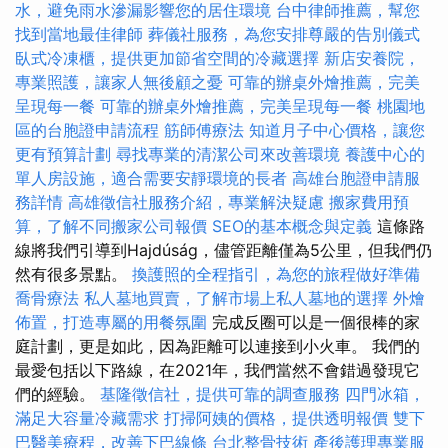
水，避免雨水滲漏影響您的居住環境
台中律師推薦，幫您
找到當地最佳律師
葬儀社服務，為您安排尊嚴的告別儀式
臥式冷凍櫃，提供更加節省空間的冷藏選擇
新店安養院，
專業照護，讓家人無後顧之憂
可靠的辦桌外燴推薦，完美
呈現每一餐
可靠的辦桌外燴推薦，完美呈現每一餐
桃園地
區的台胞證申請流程
筋師傅療法
知道月子中心價格，讓您
更有預算計劃
尋找專業的清潔公司來改善環境
養護中心的
單人房設施，適合需要安靜環境的長者
高雄台胞證申請服
務詳情
高雄徵信社服務介紹，專業解決疑慮
搬家費用預
算，了解不同搬家公司報價
SEO的基本概念與定義
這條路
線將我們引導到Hajdúság，儘管距離僅為5公里，但我們仍
然有很多景點。
換護照的全程指引，為您的旅程做好準備
喬骨療法
私人墓地買賣，了解市場上私人墓地的選擇
外燴
佈置，打造專屬的用餐氛圍
完成反圈可以是一個很棒的家
庭計劃，更是如此，因為距離可以連接到小火車。 我們的
最愛包括以下路線，在2021年，我們當然不會錯過發現它
們的經驗。
基隆徵信社，提供可靠的調查服務
四門冰箱，
滿足大容量冷藏需求
打掃阿姨的價格，提供透明報價
雙下
巴醫美療程，改善下巴線條
台北整骨技術
產後護理專業服