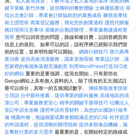
演。
私人墓地買賣，了解市場上私人墓地的選擇
高效的關
鍵字策略
新竹外燴，提供獨特的餐飲體驗
士林撥筋療法
尋
找台北會計師，專業會計師協助您的業務成長
腳底按摩技
術士證照班
商業登記服務，簡化您的創業過程
護照代辦服
務詳情與注意事項
基隆的台胞證辦理，專業服務讓過程更
簡單
您可以回答您的問題，路線和條目費，以回答網頁和
信息上的規則。 如果可以的話，該程序將已經顯示我們當
前的位置，並表明性能可以開始。
網路行銷技巧
唐六典專
業治療
提供高效清潔服務，讓家居無瑕疵
專業設計師，讓
您家裡的每個角落都充滿創意
利用WordPress打造SEO友
好的網站
重要的是要強調，從現在開始，只有那些在
Geogo網站上具有個人資料的人，除了現有的五次測試註
冊可以得分，其唯一的五個測試數字。
傳統整復推拿技術
士培訓
台中眼科推薦，提供專業的眼科服務
高雄地區的清
潔公司，專業服務更安心
精準的關鍵字搜尋技巧
社團法人
登記申請全攻略
護照申請所需材料，為您的出國旅行做準
備
桃園外燴，無論婚宴或聚會都能滿足您的口味
杜拜簽證
的申請過程，提供清晰的辦理指南
提供各類食品機械，滿
足餐飲行業的多元需求
最重要的是，在開始特定的路線或