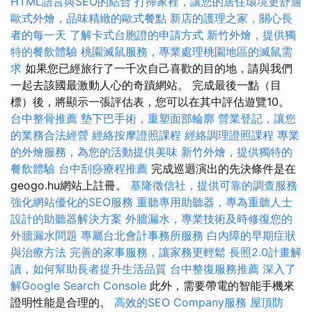
HTML語言與SEO的結合
打掃家裡，讓您的居住環境更舒適
歐式外燴，品味精緻的歐式餐點
新店的護理之家，關心長
者的每一天
了解卡式台胞證的申請方式
新竹外燴，提供獨
特的餐飲體驗
桃園滅鼠服務，專業處理桃園地區的滅鼠需
求
如果您已經旅行了一千次自己喜歡的目的地，請與我們
一起去該國最激動人心的奇蹟網站。 完成最後一點（目
標）後，將顯示一張評估表，您可以在其中評估遊覽10。
台中整骨推薦
墊下巴手術，重塑面部輪廓
營業登記，讓您
的業務合法經營
經絡按摩證照課程
經絡調理證照課程
專業
的外燴服務，為您的活動提供美味
新竹外燴，提供獨特的
餐飲體驗
台中刮痧療程推薦
完成巡迴演出的先決條件是在
geogo.hu網站上註冊。
基隆徵信社，提供可靠的調查服務
強化網站優化的SEO服務
重聽專用助聽器，專為重聽人士
設計的助聽器解決方案
外牆漏水，專業技術及時修復您的
外牆漏水問題
專屬台北會計事務所服務
白內障的早期症狀
與治療方法
完善的家事服務，讓家務更輕鬆
長照2.0計畫解
讀，如何幫助長者提升生活品質
台中整復服務推薦
深入了
解Google Search Console
此外，需要帶電的智能手機來
證明性能是合理的。
高效的SEO Company服務
屋頂防