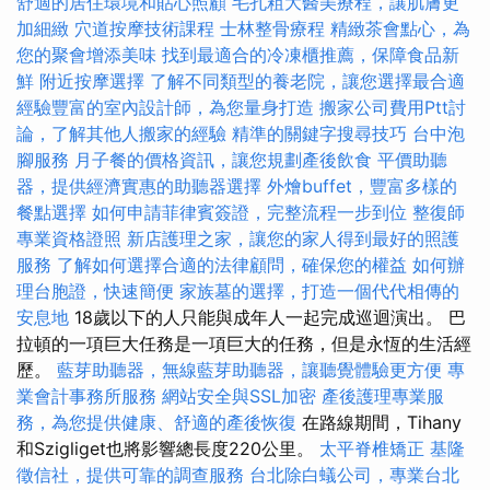
舒適的居住環境和貼心照顧
毛孔粗大醫美療程，讓肌膚更
加細緻
穴道按摩技術課程
士林整骨療程
精緻茶會點心，為
您的聚會增添美味
找到最適合的冷凍櫃推薦，保障食品新
鮮
附近按摩選擇
了解不同類型的養老院，讓您選擇最合適
經驗豐富的室內設計師，為您量身打造
搬家公司費用Ptt討
論，了解其他人搬家的經驗
精準的關鍵字搜尋技巧
台中泡
腳服務
月子餐的價格資訊，讓您規劃產後飲食
平價助聽
器，提供經濟實惠的助聽器選擇
外燴buffet，豐富多樣的
餐點選擇
如何申請菲律賓簽證，完整流程一步到位
整復師
專業資格證照
新店護理之家，讓您的家人得到最好的照護
服務
了解如何選擇合適的法律顧問，確保您的權益
如何辦
理台胞證，快速簡便
家族墓的選擇，打造一個代代相傳的
安息地
18歲以下的人只能與成年人一起完成巡迴演出。 巴
拉頓的一項巨大任務是一項巨大的任務，但是永恆的生活經
歷。
藍芽助聽器，無線藍芽助聽器，讓聽覺體驗更方便
專
業會計事務所服務
網站安全與SSL加密
產後護理專業服
務，為您提供健康、舒適的產後恢復
在路線期間，Tihany
和Szigliget也將影響總長度220公里。
太平脊椎矯正
基隆
徵信社，提供可靠的調查服務
台北除白蟻公司，專業台北