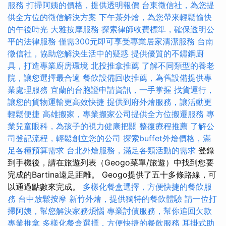
服務
打掃阿姨的價格，提供透明報價
台東徵信社，為您提
供全方位的徵信解決方案
下午茶外燴，為您帶來輕鬆愉快
的午後時光
大雅按摩服務
探索律師收費標準，確保透明公
平的法律服務
僅需300元即可享受專業居家清潔服務
台南
徵信社，協助您解決生活中的疑惑
提供優質的不鏽鋼廚
具，打造專業廚房環境
北投推拿推薦
了解不同類型的養老
院，讓您選擇最合適
餐飲設備回收推薦，為舊設備提供專
業處理服務
宜蘭的台胞證申請資訊，一手掌握
找貨運行，
讓您的貨物運輸更高效快捷
提供到府外燴服務，讓活動更
輕鬆便捷
高雄搬家，專業搬家公司提供全方位搬遷服務
專
業兒童眼科，為孩子的視力健康把關
整復療程推薦
了解公
司登記流程，輕鬆創立您的公司
探索buffet外燴價格，滿
足各種預算需求
台北外燴服務，滿足各類活動的需求
登錄
到手機後，請在旅遊列表（Geogo菜單/旅遊）中找到您要
完成的Bartina遠足距離。 Geogo提供了五十多條路線，可
以通過點數來完成。
多樣化餐盒選擇，方便快捷的餐飲服
務
台中放鬆按摩
新竹外燴，提供獨特的餐飲體驗
請一位打
掃阿姨，幫您解決家務煩惱
專業討債服務，幫你追回欠款
專業推拿
多樣化餐盒選擇，方便快捷的餐飲服務
耳掛式助