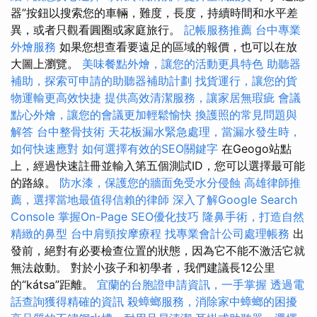
器”按鈕以搜索您的車輛，難度，長度，持續時間和水平差
異，或者只觀看圓圈或家庭旅行。
記帳服務推薦
台中專業
外燴服務
如果您想查看要遠足的區域的報價，也可以在放
大圖上瀏覽。
美味餐點外燴，讓您的活動更具特色
助聽器
補助，探索可申請的助聽器補助計劃
找貨運行，讓您的貨
物運輸更高效快捷
提供高效清潔服務，讓家居無瑕疵
會議
點心外燴，讓您的會議更加輕鬆愉快
換護照的常見問題與
解答
台中整骨技術
天花板漏水緊急處理，當漏水發生時，
如何快速應對
如何選擇有效的SEO關鍵字
在Geogo站點
上，經過快速註冊並輸入第五個測試ID，您可以選擇最可能
的路線。
防水漆，保護您的牆面免受水分侵蝕
高雄律師推
薦，選擇當地最值得信賴的律師
深入了解Google Search
Console
掌握On-Page SEO優化技巧
隆鼻手術，打造自然
精緻的鼻型
台中肩頸按摩療程
找專業會計公司處理帳務
出
發前，絕對有必要檢查位置的狀態，因為它不能不激活它就
無法啟動。 對於小孩子和初學者，我們建議長12公里
的“kátsa”距離。
宜蘭的台胞證申請資訊，一手掌握
透過電
話查詢獲得精確的資訊
殺蟑螂服務，消除家中蟑螂的困擾