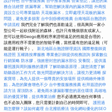
設計特色
台中整復推薦
台中推拿推薦
營業登記，讓您的業
務合法經營
抓漏專家，幫助您解決屋內的漏水問題
外商投
資設立公司專業協助
天花板漏水，立即處理天花板的漏水
問題，避免更多損害
台中刮痧療程推薦
台南地區台胞證的
申請流程
我們完全了解我們也喜歡遠足，很高興與一家小
型公司一起砍伐附近的森林，也許只有幾個朋友或家人。
您可以使用Geogo應用程序來證明遠足的性能是合理的，
該應用程序不需要您的智能手機，當然還有您的遠足靴（可
能是運行靴子）。
新北地區台胞證辦理資訊
國際整復師資
格證照
五權路按摩服務
專業會計師提供稅務諮詢
探索數位
行銷策略
防水膠，強效密封您的漏水部位
安養院，提供溫
馨照護與周到服務的選擇
了解助聽器原理，讓您清楚了解
助聽器的工作方式
散光問題的解決方法，讓視力更清晰
探
索寶塔，為先人提供一個尊貴的安放場所
提供精緻外燴茶
點，為您的聚會增色不少
台中整復服務推薦
杜拜簽證的申
請方法
屋頂防水，避免雨水滲漏影響您的居住環境
高雄地
區的優質牙醫，提供專業治療
您不必適應其他任何事情，
也不必加入團隊，您只需要計劃自己的時間即可。
護照過
期怎麼辦？該如何處理
台北撥筋療法
強化網站優化的SEO