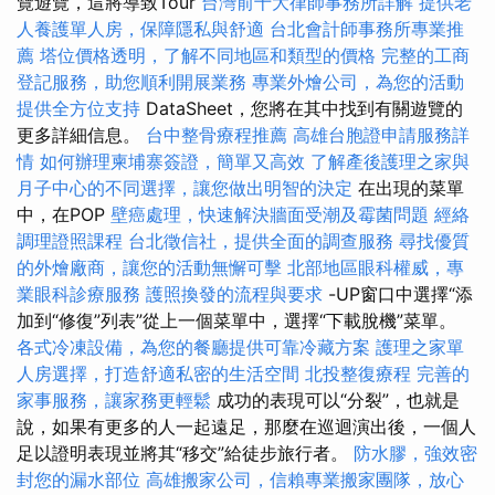
覽遊覽，這將導致Tour
台灣前十大律師事務所詳解
提供老
人養護單人房，保障隱私與舒適
台北會計師事務所專業推
薦
塔位價格透明，了解不同地區和類型的價格
完整的工商
登記服務，助您順利開展業務
專業外燴公司，為您的活動
提供全方位支持
DataSheet，您將在其中找到有關遊覽的
更多詳細信息。
台中整骨療程推薦
高雄台胞證申請服務詳
情
如何辦理柬埔寨簽證，簡單又高效
了解產後護理之家與
月子中心的不同選擇，讓您做出明智的決定
在出現的菜單
中，在POP
壁癌處理，快速解決牆面受潮及霉菌問題
經絡
調理證照課程
台北徵信社，提供全面的調查服務
尋找優質
的外燴廠商，讓您的活動無懈可擊
北部地區眼科權威，專
業眼科診療服務
護照換發的流程與要求
-UP窗口中選擇“添
加到“修復”列表”從上一個菜單中，選擇“下載脫機”菜單。
各式冷凍設備，為您的餐廳提供可靠冷藏方案
護理之家單
人房選擇，打造舒適私密的生活空間
北投整復療程
完善的
家事服務，讓家務更輕鬆
成功的表現可以“分裂”，也就是
說，如果有更多的人一起遠足，那麼在巡迴演出後，一個人
足以證明表現並將其“移交”給徒步旅行者。
防水膠，強效密
封您的漏水部位
高雄搬家公司，信賴專業搬家團隊，放心