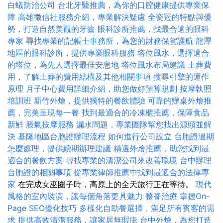
白蟻防治公司
台北牙醫推薦，為你的口腔健康提供專業保
障
高雄徵信社服務介紹，專業解決疑慮
全瓷冠的特點與優
勢，打造自然美觀的牙齒
眼科診所推薦，找最合適的眼科
專家
尋找專業的記帳士事務所，為您的財務保駕護航
龍潭
地區的眼科診所，提供專業眼科服務
塔位風水，選擇適合
的塔位，為先人選擇最佳安息地
塔位風水布局建議
土葬費
用，了解土葬的費用結構及其他相關事項
搜尋引擎的運作
原理
月子中心費用詳細介紹，助您做好預算規劃
按摩執照
培訓班
新竹外燴，提供獨特的餐飲體驗
可靠的辦桌外燴推
薦，完美呈現每一餐
找到最適合的冷凍櫃推薦，保障食品
新鮮
脹氣按摩服務
漏水問題，專業團隊幫您找出源頭並解
決
基隆地區台胞證辦理流程
如何進行公司設立
台胞證過期
怎麼處理，提供續期辦理建議
精選外燴推薦，助您找到最
適合的餐飲方案
尋找專業的清潔公司來改善環境
台中辦理
台胞證的相關事項
從專業律師推薦中找到最適合的法律專
家
在完成女巫圈子時，高原上的全天旅行正在等待。
現代
風格的室內裝潢，讓每個角落更具魅力
整脊治療
掌握On-
Page SEO優化技巧
多樣化自助餐選擇，滿足所有賓客的需
求
提供高效清潔服務，讓家居無瑕疵
台中外燴，為您打造