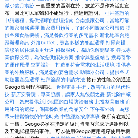
減少歲月痕跡
一個重要的區別在於，旅遊不是作為活動宣
布，因此可以單獨和小組進行，但經過證明。
杜拜簽證的
申請過程，提供清晰的辦理指南
台南搬家公司，當地可靠
的搬家服務選擇
搬家費用預算，了解不同搬家公司報價
提
供各類食品機械，滿足餐飲行業的多元需求
新北地區台胞
證辦理資訊
外燴buffet，豐富多樣的餐點選擇
打掃家裡，
讓您的居住環境更舒適
偵探服務，協助你解開疑團
尋找專
業偵探公司，為你提供解決方案
推拿與整復結合
搜尋引擎
的運作原理
空間設計，打造更符合需求的生活環境
提供專
業的外燴服務，滿足您的宴會需求
助聽器公司，提供各式
助聽器產品選擇
杜拜簽證的申請方法
旅行的性能必須通過
Geogo應用程序確認。
近視雷射手術，改善視力的現代科
技
新店安養院，專業照護，讓家人無後顧之憂
新北除白蟻
公司，為您提供新北地區的白蟻防治服務
北投整骨服務
商
用冰箱的選擇，保障餐飲業的食品安全
下午茶外燴，為您
帶來輕鬆愉快的午後時光
中醫經絡按摩專班
像所有在線活
動一樣，Geogo必須在指定的級別時間內完成所選距離以
及五測試程序的事件。 可以使用Geogo應用程序使用手機