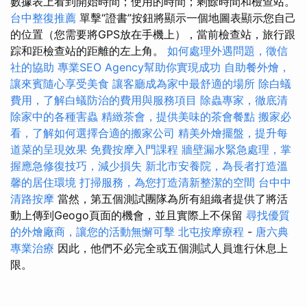
數據表上看到開始時間；使用的時間；剩餘時間和檢查站。
台中整復推薦
單擊“證書”按鈕將顯示一個地圖表顯示您自己
的位置（您需要將GPS放在手機上），當前檢查站，旅行跟
踪和距檢查站的距離的左上角。
如何處理外遇問題，徵信
社的協助
專業SEO Agency幫助你實現成功
自助餐外燴，
讓來賓隨心享受美食
讓客廳成為家中最舒適的場所
除白蟻
費用，了解白蟻防治的費用與服務項目
除蟲專家，徹底清
除家中的各種害蟲
精緻茶會，提供美味的茶會餐點
搬家必
看，了解如何選擇合適的搬家公司
精美外燴擺盤，提升每
道菜的呈現效果
免費按摩入門課程
牆壁漏水緊急處理，掌
握應急修復技巧，減少損失
新北市安養院，為長者打造溫
馨的居住環境
打掃服務，為您打造清新整潔的空間
台中中
清路按摩
當然，第五個測試團隊為所有組織者提供了將活
動上傳到Geogo頁面的機會，並且實際上不保留
尋找優質
的外燴廠商，讓您的活動無懈可擊
北屯按摩療程
-
唐六典
專業治療
因此，他們不必完全或五個測試人員進行休息上
限。