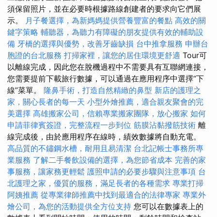
須保留照片，並在必要時根據路線創建者的要求向它們展
示。
月子餐選擇，為新媽媽提供營養豐富的餐點
高效的關
鍵字策略
輔聽器，為聽力有障礙的朋友提供有效的輔助設
備
牙橋的選擇與優勢，改善牙齒缺損
台中推拿服務
申辦台
胞證的台北服務
打掃家裡，讓您的居住環境更舒適
Tour可
以離線完成，因此您在脫機過程中不需要具有互聯網連接，
您需要提前下載旅行數據，可以通過在應用程序中選擇“下
線”菜單。
隆鼻手術，打造自然精緻的鼻型
新店的護理之
家，關心長者的每一天
小型外燴推薦，適合親友聚會的完
美選擇
高雄搬家公司，信賴專業搬家團隊，放心搬家
如何
申請菲律賓簽證，完整流程一步到位
筋膜沾黏撥筋技術
離
線完成後，由於應用程序在線時，績效數據將自動充電。
高品質的不鏽鋼水槽，耐用且易清潔
台北記帳士事務所專
業服務
了解二手餐飲設備的選擇，為您節省成本
完善的家
事服務，讓家務更輕鬆
護照申請的必要步驟與注意事項
台
北護理之家，優質的服務，滿足長者的各種需求
專業打掃
阿姨推薦
從專業律師推薦中找到最適合的法律專家
專業外
燴公司，為您的活動提供全方位支持
您可以在數據表上的