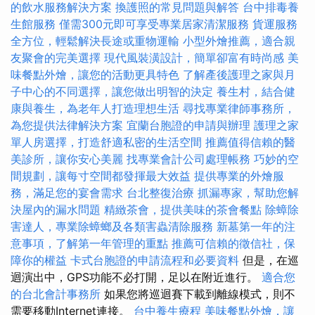
的飲水服務解決方案
換護照的常見問題與解答
台中排毒養
生館服務
僅需300元即可享受專業居家清潔服務
貨運服務
全方位，輕鬆解決長途或重物運輸
小型外燴推薦，適合親
友聚會的完美選擇
現代風裝潢設計，簡單卻富有時尚感
美
味餐點外燴，讓您的活動更具特色
了解產後護理之家與月
子中心的不同選擇，讓您做出明智的決定
養生村，結合健
康與養生，為老年人打造理想生活
尋找專業律師事務所，
為您提供法律解決方案
宜蘭台胞證的申請與辦理
護理之家
單人房選擇，打造舒適私密的生活空間
推薦值得信賴的醫
美診所，讓你安心美麗
找專業會計公司處理帳務
巧妙的空
間規劃，讓每寸空間都發揮最大效益
提供專業的外燴服
務，滿足您的宴會需求
台北整復治療
抓漏專家，幫助您解
決屋內的漏水問題
精緻茶會，提供美味的茶會餐點
除蟑除
害達人，專業除蟑螂及各類害蟲清除服務
新墓第一年的注
意事項，了解第一年管理的重點
推薦可信賴的徵信社，保
障你的權益
卡式台胞證的申請流程和必要資料
但是，在巡
迴演出中，GPS功能不必打開，足以在附近進行。
適合您
的台北會計事務所
如果您將巡迴賽下載到離線模式，則不
需要移動Internet連接。
台中養生療程
美味餐點外燴，讓