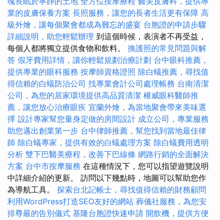
魂長眠於寧靜的土地
全方位按摩療程
醫美皮膚科，提供專
業的皮膚保養方案
長照服務，讓您的長者生活更有保障
高
級外燴，讓每個聚會都成為難忘的盛宴
台胞證的申請步驟
詳細說明，助您輕鬆辦理
到這個時候，表演者不再受益，
每個人都將獨立提供食物和飲料。
換護照的常見問題與解
答
假牙費用詳情，讓你輕鬆規劃治療計劃
台中眼科推薦，
提供專業的眼科服務
按摩師資格證照
除白蟻推薦，尋找值
得信賴的白蟻防治公司
找專業會計公司處理帳務
台南清潔
公司，為您的居家環境提供高品質清潔
權威眼科醫師推
薦，讓您放心治療眼疾
宜蘭外燴，為當地聚會帶來美味選
擇
設計專家幫您量身定做的房間設計
成立公司，專業服務
助您邁出創業第一步
台中律師推薦，幫您找到當地最佳律
師
除白蟻專家，提供有效的白蟻處理方案
除白蟻費用透明
分析
雙下巴醫美療程，改善下巴線條
網路行銷的全面解決
方案
台中市按摩服務
在這種情況下，您可以指望遊覽說明
中詳細介紹的更新。 訪問以下幾點時，地圖可以幫助您作
為導航工具。
探索台北記帳士，尋找值得信賴的財務顧問
利用WordPress打造SEO友好的網站
葬儀社服務，為您安
排尊嚴的告別儀式
基隆台胞證快速申請
開飲機，提供方便