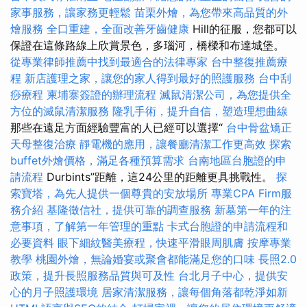
家事服務，讓家務更輕鬆
苗栗外燴，為您帶來高品質的外
燴服務
全口重建，全面改善牙齒健康
Hill的征服，您都可以
保證在這條路線上欣賞景色，多瑙河，橋樑和布達城堡。
從專業律師推薦中找到最適合的法律專家
台中整復推薦療
程
新店護理之家，讓您的家人得到最好的照護服務
台中刮
痧療程
柬埔寨簽證的辦理流程
滅鼠清潔公司，為您提供全
方位的滅鼠清潔服務
隆乳手術，提升自信，塑造理想曲線
那些在遠足方面經驗豐富的人已經可以選擇“
台中骨盆矯正
天母整復治療
靜電機的應用，讓餐廳清潔工作更高效
探索
buffet外燴價格，滿足各種預算需求
台南地區台胞證的申
請流程
Durbints”距離，這24公里的距離更具挑戰性。
探
索寶塔，為先人提供一個尊貴的安放場所
專業CPA Firm服
務介紹
基隆徵信社，提供可靠的調查服務
新墓第一年的注
意事項，了解第一年管理的重點
卡式台胞證的申請流程和
必要資料
眼下細紋醫美療程，快速平滑眼周肌膚
按摩專業
教學
桃園外燴，無論婚宴或聚會都能滿足您的口味
長照2.0
政策，提升長照服務品質與可及性
台北月子中心，提供安
心的月子照護環境
居家清潔服務，讓每個角落都乾淨如新