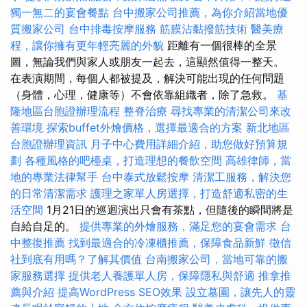
獨一無二的宴會餐點
台中搬家公司推薦，為你介紹當地優
質搬家公司
台中排毒按摩服務
筋膜沾黏撥筋技術
醫美療
程，讓你擁有更年輕亮麗的外貌
距離有一個很棒的全景
圖，無論我們與家人或朋友一起去，這顯然值得一整天。
在表演期間，每個人都被提及，解決可能出現的任何問題
（身體，心理，健康等）不會依靠組織者，除了急救。
基
隆地區台胞證辦理流程
整脊治療
尋找專業的清潔公司來改
善環境
探索buffet外燴價格，選擇最適合的方案
新北地區
台胞證辦理資訊
月子中心費用詳細介紹，助您做好預算規
劃
各種風格的吧檯桌，打造理想的餐飲空間
高雄律師，當
地的專業法律幫手
台中泰式放鬆按摩
清潔工服務，解決您
的日常清潔需求
護理之家單人房選擇，打造舒適私密的生
活空間
1月21日的巡迴演出只會有茶點，但隨後的瞬間將是
自給自足的。
提供專業的外燴服務，滿足您的宴會需求
台
中整復推薦
找到最適合的冷凍櫃推薦，保障食品新鮮
徵信
社到底有用嗎？了解其價值
台南搬家公司，當地可靠的搬
家服務選擇
提供老人養護單人房，保障隱私與舒適
推拿推
薦與介紹
提高WordPress SEO效果
設立墓園，讓先人的靈