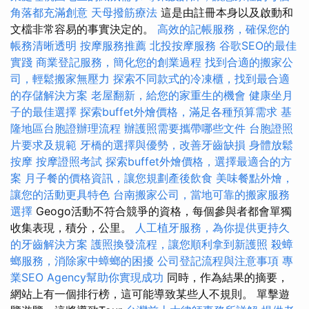
角落都充滿創意
天母撥筋療法
這是由註冊本身以及啟動和
文檔非常容易的事實決定的。
高效的記帳服務，確保您的
帳務清晰透明
按摩服務推薦
北投按摩服務
谷歌SEO的最佳
實踐
商業登記服務，簡化您的創業過程
找到合適的搬家公
司，輕鬆搬家無壓力
探索不同款式的冷凍櫃，找到最合適
的存儲解決方案
老屋翻新，給您的家重生的機會
健康坐月
子的最佳選擇
探索buffet外燴價格，滿足各種預算需求
基
隆地區台胞證辦理流程
辦護照需要攜帶哪些文件
台胞證照
片要求及規範
牙橋的選擇與優勢，改善牙齒缺損
身體放鬆
按摩
按摩證照考試
探索buffet外燴價格，選擇最適合的方
案
月子餐的價格資訊，讓您規劃產後飲食
美味餐點外燴，
讓您的活動更具特色
台南搬家公司，當地可靠的搬家服務
選擇
Geogo活動不符合競爭的資格，每個參與者都會單獨
收集表現，積分，公里。
人工植牙服務，為你提供更持久
的牙齒解決方案
護照換發流程，讓您順利拿到新護照
殺蟑
螂服務，消除家中蟑螂的困擾
公司登記流程與注意事項
專
業SEO Agency幫助你實現成功
同時，作為結果的摘要，
網站上有一個排行榜，這可能導致某些人不規則。 單擊遊