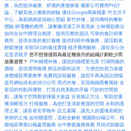
務，為您提供健康、舒適的產後恢復
搬家公司費用Ptt討
論，了解其他人搬家的經驗
優化Google商家檔案
竹北月子
中心，為新媽媽提供細心照顧
新竹外燴，提供獨特的餐飲
體驗
靜電機的應用，讓餐廳清潔工作更高效
士林撥筋療法
如何在台中辦理台胞證，提供完整的資訊
可靠的會計師事
務所，提供全面的會計服務
提供到府外燴服務，讓活動更
輕鬆便捷
谷歌SEO的最佳實踐
植牙費用解析，讓你安心決
定是否植牙
您不想僅僅因為最近幾個月的組織計劃較少而
放棄遊覽？
戶外婚禮外燴，讓您的婚禮更完美
打掃阿姨的
價格，提供透明報價
附近的眼科診所，方便您的視力保健
身體撥筋專業教學
免費寫訴狀服務，讓您不再為訴訟煩惱
提升網站排名的SEO公司
西式外燴，呈現精緻西餐風味
全
瓷冠的特點與優勢，打造自然美觀的牙齒
巧妙的空間規
劃，讓每寸空間都發揮最大效益
近視矯正方法，幫助您重
獲清晰視力
打掃服務，為您打造清新整潔的空間
永和的護
理之家，讓長者安享晚年
設立墓園，讓先人的靈魂長眠於
寧靜的土地
如何辦護照，流程全解析
桃園除白蟻公司，桃
園地區專業白蟻處理服務
台中整復服務推薦
耳掛式助聽器