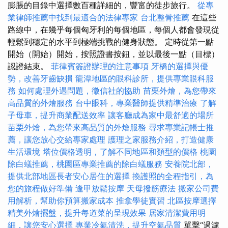
膨脹的目錄中選擇數百種詳細的，豐富的徒步旅行。
從專
業律師推薦中找到最適合的法律專家
台北整骨推薦
在這些
路線中，在幾乎每個匈牙利的每個地區，每個人都會發現從
輕鬆到穩定的水平到極端挑戰的健身狀態。 定時從第一點
開始（開始）開始，按照證書按鈕，並以最後一點（目標）
認證結束。
菲律賓簽證辦理的注意事項
牙橋的選擇與優
勢，改善牙齒缺損
龍潭地區的眼科診所，提供專業眼科服
務
如何處理外遇問題，徵信社的協助
苗栗外燴，為您帶來
高品質的外燴服務
台中眼科，專業醫師提供精準治療
了解
子母車，提升商業配送效率
讓客廳成為家中最舒適的場所
苗栗外燴，為您帶來高品質的外燴服務
尋求專業記帳士推
薦，讓您放心交給專家處理
護理之家服務介紹，打造健康
生活環境
塔位價格透明，了解不同地區和類型的價格
桃園
除白蟻推薦，桃園區專業推薦的除白蟻服務
安養院北部，
提供北部地區長者安心居住的選擇
換護照的全程指引，為
您的旅程做好準備
逢甲放鬆按摩
天母撥筋療法
搬家公司費
用解析，幫助你預算搬家成本
推拿學徒實習
北區按摩選擇
精美外燴擺盤，提升每道菜的呈現效果
居家清潔費用明
細，讓您安心選擇
專業冷氣清洗，提升空氣品質
單擊“過濾