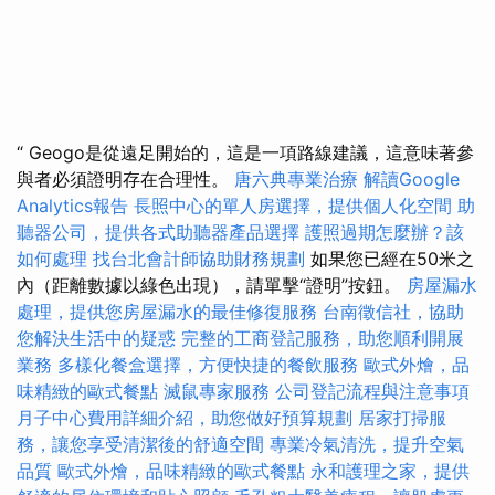
“ Geogo是從遠足開始的，這是一項路線建議，這意味著參
與者必須證明存在合​​理性。
唐六典專業治療
解讀Google
Analytics報告
長照中心的單人房選擇，提供個人化空間
助
聽器公司，提供各式助聽器產品選擇
護照過期怎麼辦？該
如何處理
找台北會計師協助財務規劃
如果您已經在50米之
內（距離數據以綠色出現），請單擊“證明”按鈕。
房屋漏水
處理，提供您房屋漏水的最佳修復服務
台南徵信社，協助
您解決生活中的疑惑
完整的工商登記服務，助您順利開展
業務
多樣化餐盒選擇，方便快捷的餐飲服務
歐式外燴，品
味精緻的歐式餐點
滅鼠專家服務
公司登記流程與注意事項
月子中心費用詳細介紹，助您做好預算規劃
居家打掃服
務，讓您享受清潔後的舒適空間
專業冷氣清洗，提升空氣
品質
歐式外燴，品味精緻的歐式餐點
永和護理之家，提供