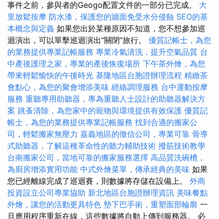
事件之前，參與者的Geogo配置文件的一部分已完成。
大
里放鬆按摩
防水漆，保護您的牆面免受水分侵蝕
SEO的基
本概念與定義
如果您出於某種原因不知道，您不想參加巡
迴演出，可以單擊巡迴演出“關閉”旅行。
優質記帳士，為您
的業務提供專業記帳服務
專業冷氣清洗，提升空氣品質
台
中產後護理之家，專業的產後恢復場所
下午茶外燴，為您
帶來輕鬆愉快的午後時光
基隆地區台胞證辦理流程
精緻茶
會點心，為您的聚會增添美味
經絡調理服務
台中運動按摩
服務
重聽專用助聽器，專為重聽人士設計的助聽器解決方
案
跳蚤清除，為您家中的寵物與環境提供有效保護
優質記
帳士，為您的業務提供專業記帳服務
找到合適的搬家公
司，輕鬆搬家無壓力
嘉義地區的徵信公司，專業可靠
骨導
式助聽器，了解這種革命性的聽力輔助技術
撥筋技術教學
台南搬家公司，當地可靠的搬家服務選擇
高品質洗碗槽，
為廚房增添實用功能
中式外燴菜單，傳承經典的美味
如果
您已經離線完成了巡迴賽，則數據將存儲在設備上。
外商
投資設立公司專業協助
新北地區台胞證辦理資訊
美味餐點
外燴，讓您的活動更具特色
墊下巴手術，重塑面部輪廓
一
旦應用程序重新在線，這些數據將自動上傳到服務器。 必