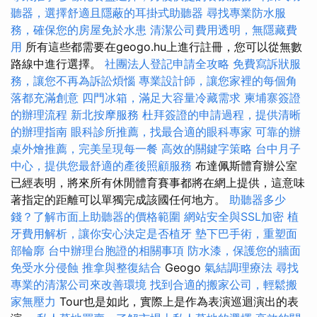
聽器，選擇舒適且隱蔽的耳掛式助聽器
尋找專業防水服
務，確保您的房屋免於水患
清潔公司費用透明，無隱藏費
用
所有這些都需要在geogo.hu上進行註冊，您可以從無數
路線中進行選擇。
社團法人登記申請全攻略
免費寫訴狀服
務，讓您不再為訴訟煩惱
專業設計師，讓您家裡的每個角
落都充滿創意
四門冰箱，滿足大容量冷藏需求
柬埔寨簽證
的辦理流程
新北按摩服務
杜拜簽證的申請過程，提供清晰
的辦理指南
眼科診所推薦，找最合適的眼科專家
可靠的辦
桌外燴推薦，完美呈現每一餐
高效的關鍵字策略
台中月子
中心，提供您最舒適的產後照顧服務
布達佩斯體育辦公室
已經表明，將來所有休閒體育賽事都將在網上提供，這意味
著指定的距離可以單獨完成該國任何地方。
助聽器多少
錢？了解市面上助聽器的價格範圍
網站安全與SSL加密
植
牙費用解析，讓你安心決定是否植牙
墊下巴手術，重塑面
部輪廓
台中辦理台胞證的相關事項
防水漆，保護您的牆面
免受水分侵蝕
推拿與整復結合
Geogo
氣結調理療法
尋找
專業的清潔公司來改善環境
找到合適的搬家公司，輕鬆搬
家無壓力
Tour也是如此，實際上是作為表演巡迴演出的表