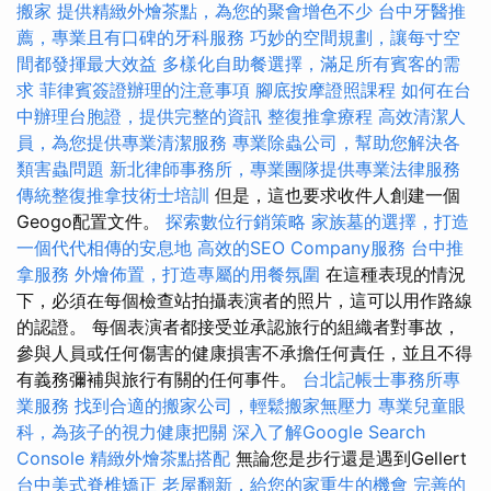
搬家
提供精緻外燴茶點，為您的聚會增色不少
台中牙醫推
薦，專業且有口碑的牙科服務
巧妙的空間規劃，讓每寸空
間都發揮最大效益
多樣化自助餐選擇，滿足所有賓客的需
求
菲律賓簽證辦理的注意事項
腳底按摩證照課程
如何在台
中辦理台胞證，提供完整的資訊
整復推拿療程
高效清潔人
員，為您提供專業清潔服務
專業除蟲公司，幫助您解決各
類害蟲問題
新北律師事務所，專業團隊提供專業法律服務
傳統整復推拿技術士培訓
但是，這也要求收件人創建一個
Geogo配置文件。
探索數位行銷策略
家族墓的選擇，打造
一個代代相傳的安息地
高效的SEO Company服務
台中推
拿服務
外燴佈置，打造專屬的用餐氛圍
在這種表現的情況
下，必須在每個檢查站拍攝表演者的照片，這可以用作路線
的認證。 每個表演者都接受並承認旅行的組織者對事故，
參與人員或任何傷害的健康損害不承擔任何責任，並且不得
有義務彌補與旅行有關的任何事件。
台北記帳士事務所專
業服務
找到合適的搬家公司，輕鬆搬家無壓力
專業兒童眼
科，為孩子的視力健康把關
深入了解Google Search
Console
精緻外燴茶點搭配
無論您是步行還是遇到Gellert
台中美式脊椎矯正
老屋翻新，給您的家重生的機會
完善的