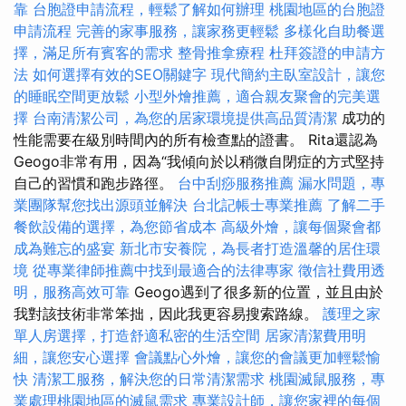
靠
台胞證申請流程，輕鬆了解如何辦理
桃園地區的台胞證
申請流程
完善的家事服務，讓家務更輕鬆
多樣化自助餐選
擇，滿足所有賓客的需求
整骨推拿療程
杜拜簽證的申請方
法
如何選擇有效的SEO關鍵字
現代簡約主臥室設計，讓您
的睡眠空間更放鬆
小型外燴推薦，適合親友聚會的完美選
擇
台南清潔公司，為您的居家環境提供高品質清潔
成功的
性能需要在級別時間內的所有檢查點的證書。 Rita還認為
Geogo非常有用，因為“我傾向於以稍微自閉症的方式堅持
自己的習慣和跑步路徑。
台中刮痧服務推薦
漏水問題，專
業團隊幫您找出源頭並解決
台北記帳士專業推薦
了解二手
餐飲設備的選擇，為您節省成本
高級外燴，讓每個聚會都
成為難忘的盛宴
新北市安養院，為長者打造溫馨的居住環
境
從專業律師推薦中找到最適合的法律專家
徵信社費用透
明，服務高效可靠
Geogo遇到了很多新的位置，並且由於
我對該技術非常笨拙，因此我更容易搜索路線。
護理之家
單人房選擇，打造舒適私密的生活空間
居家清潔費用明
細，讓您安心選擇
會議點心外燴，讓您的會議更加輕鬆愉
快
清潔工服務，解決您的日常清潔需求
桃園滅鼠服務，專
業處理桃園地區的滅鼠需求
專業設計師，讓您家裡的每個